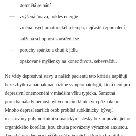
domnělá selhání
zvýšená únava, pokles energie
změna psychomotorického tempa, nejčastěji zpomalení
snížená schopnost soustředit se
poruchy spánku a chuti k jídlu
opakované myšlenky na konec života, sebevraždu.
Ne vždy depresivní stavy u našich pacientů tato kritéria naplňují
beze zbytku a naopak nacházíme symptomatologii, která není pro
depresivní onemocnění v mladším věku typická. Samotná
porucha nálady nemusí být vedoucím klinickým příznakem.
Mnoho depresí starších osob probíhá subklinicky, bývají
maskovány polymorfními somatickými stesky bez odpovídajícího
organického korelátu, jsou zhusta provázeny výraznou anxietou.
Typický pro deprese vyššího věku je jejich sklon k chronifikaci.