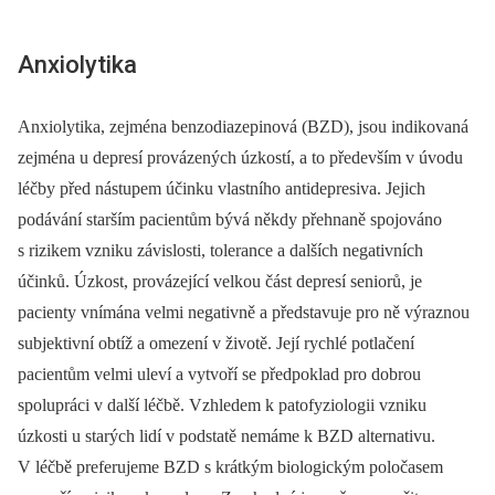
Anxiolytika
Anxiolytika, zejména benzodiazepinová (BZD), jsou indikovaná
zejména u depresí provázených úzkostí, a to především v úvodu
léčby před nástupem účinku vlastního antidepresiva. Jejich
podávání starším pacientům bývá někdy přehnaně spojováno
s rizikem vzniku závislosti, tolerance a dalších negativních
účinků. Úzkost, provázející velkou část depresí seniorů, je
pacienty vnímána velmi negativně a představuje pro ně výraznou
subjektivní obtíž a omezení v životě. Její rychlé potlačení
pacientům velmi uleví a vytvoří se předpoklad pro dobrou
spolupráci v další léčbě. Vzhledem k patofyziologii vzniku
úzkosti u starých lidí v podstatě nemáme k BZD alternativu.
V léčbě preferujeme BZD s krátkým biologickým poločasem