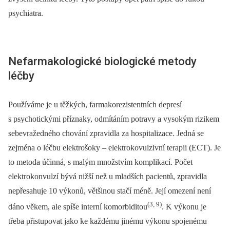
psychiatra.
Nefarmakologické biologické metody
léčby
Používáme je u těžkých, farmakorezistentních depresí
s psychotickými příznaky, odmítáním potravy a vysokým rizikem
sebevražedného chování zpravidla za hospitalizace. Jedná se
zejména o léčbu elektrošoky –⁠ elektrokovulzivní terapii (ECT). Je
to metoda účinná, s malým množstvím komplikací. Počet
elektrokonvulzí bývá nižší než u mladších pacientů, zpravidla
nepřesahuje 10 výkonů, většinou stačí méně. Její omezení není
(3, 9)
dáno věkem, ale spíše interní komorbiditou
. K výkonu je
třeba přistupovat jako ke každému jinému výkonu spojenému