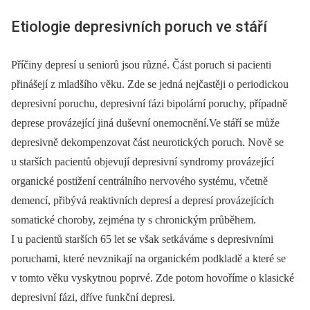
Etiologie depresivních poruch ve stáří
Příčiny depresí u seniorů jsou různé. Část poruch si pacienti
přinášejí z mladšího věku. Zde se jedná nejčastěji o periodickou
depresivní poruchu, depresivní fázi bipolární poruchy, případně
deprese provázející jiná duševní onemocnění.Ve stáří se může
depresivně dekompenzovat část neurotických poruch. Nově se
u starších pacientů objevují depresivní syndromy provázející
organické postižení centrálního nervového systému, včetně
demencí, přibývá reaktivních depresí a depresí provázejících
somatické choroby, zejména ty s chronickým průběhem.
I u pacientů starších 65 let se však setkáváme s depresivními
poruchami, které nevznikají na organickém podkladě a které se
v tomto věku vyskytnou poprvé. Zde potom hovoříme o klasické
depresivní fázi, dříve funkční depresi.