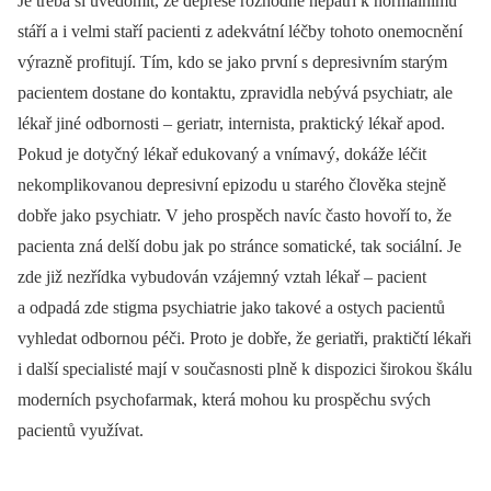
Je třeba si uvědomit, že deprese rozhodně nepatří k normálnímu
stáří a i velmi staří pacienti z adekvátní léčby tohoto onemocnění
výrazně profitují. Tím, kdo se jako první s depresivním starým
pacientem dostane do kontaktu, zpravidla nebývá psychiatr, ale
lékař jiné odbornosti –⁠ geriatr, internista, praktický lékař apod.
Pokud je dotyčný lékař edukovaný a vnímavý, dokáže léčit
nekomplikovanou depresivní epizodu u starého člověka stejně
dobře jako psychiatr. V jeho prospěch navíc často hovoří to, že
pacienta zná delší dobu jak po stránce somatické, tak sociální. Je
zde již nezřídka vybudován vzájemný vztah lékař –⁠ pacient
a odpadá zde stigma psychiatrie jako takové a ostych pacientů
vyhledat odbornou péči. Proto je dobře, že geriatři, praktičtí lékaři
i další specialisté mají v současnosti plně k dispozici širokou škálu
moderních psychofarmak, která mohou ku prospěchu svých
pacientů využívat.