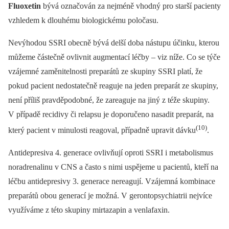
Fluoxetin
bývá označován za nejméně vhodný pro starší pacienty
vzhledem k dlouhému biologickému poločasu.
Nevýhodou SSRI obecně bývá delší doba nástupu účinku, kterou
můžeme částečně ovlivnit augmentací léčby –⁠ viz níže. Co se týče
vzájemné zaměnitelnosti preparátů ze skupiny SSRI platí, že
pokud pacient nedostatečně reaguje na jeden preparát ze skupiny,
není příliš pravděpodobné, že zareaguje na jiný z téže skupiny.
V případě recidivy či relapsu je doporučeno nasadit preparát, na
(10)
který pacient v minulosti reagoval, případně upravit dávku
.
Antidepresiva 4. generace ovlivňují oproti SSRI i metabolismus
noradrenalinu v CNS a často s nimi uspějeme u pacientů, kteří na
léčbu antidepresivy 3. generace nereagují. Vzájemná kombinace
preparátů obou generací je možná. V gerontopsychiatrii nejvíce
využíváme z této skupiny mirtazapin a venlafaxin.