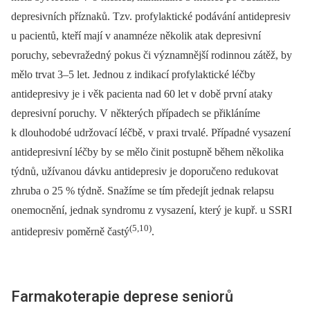
depresivních příznaků. Tzv. profylaktické podávání antidepresiv
u pacientů, kteří mají v anamnéze několik atak depresivní
poruchy, sebevražedný pokus či významnější rodinnou zátěž, by
mělo trvat 3–5 let. Jednou z indikací profylaktické léčby
antidepresivy je i věk pacienta nad 60 let v době první ataky
depresivní poruchy. V některých případech se přikláníme
k dlouhodobé udržovací léčbě, v praxi trvalé. Případné vysazení
antidepresivní léčby by se mělo činit postupně během několika
týdnů, užívanou dávku antidepresiv je doporučeno redukovat
zhruba o 25 % týdně. Snažíme se tím předejít jednak relapsu
onemocnění, jednak syndromu z vysazení, který je kupř. u SSRI
(5,10)
antidepresiv poměrně častý
.
Farmakoterapie deprese seniorů