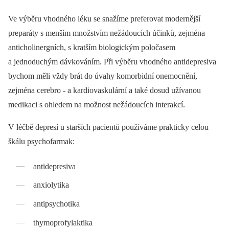
Ve výběru vhodného léku se snažíme preferovat modernější
preparáty s menším množstvím nežádoucích účinků, zejména
anticholinergních, s kratším biologickým poločasem
a jednoduchým dávkováním. Při výběru vhodného antidepresiva
bychom měli vždy brát do úvahy komorbidní onemocnění,
zejména cerebro -⁠ a kardiovaskulární a také dosud užívanou
medikaci s ohledem na možnost nežádoucích interakcí.
V léčbě depresí u starších pacientů používáme prakticky celou
škálu psychofarmak:
antidepresiva
anxiolytika
antipsychotika
thymoprofylaktika