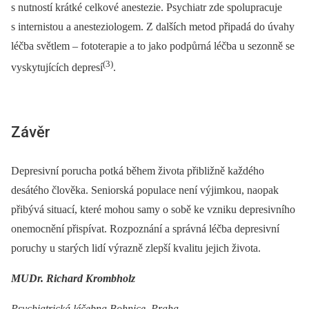
s nutností krátké celkové anestezie. Psychiatr zde spolupracuje
s internistou a anesteziologem. Z dalších metod připadá do úvahy
léčba světlem –⁠ fototerapie a to jako podpůrná léčba u sezonně se
(3)
vyskytujících depresí
.
Závěr
Depresivní porucha potká během života přibližně každého
desátého člověka. Seniorská populace není výjimkou, naopak
přibývá situací, které mohou samy o sobě ke vzniku depresivního
onemocnění přispívat. Rozpoznání a správná léčba depresivní
poruchy u starých lidí výrazně zlepší kvalitu jejich života.
MUDr. Richard Krombholz
Psychiatrická léčebna Bohnice, Praha