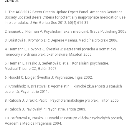
ZDROJE
1. The AGS 2012 Beers Criteria Update Expert Panel. American Geriatrics
Society updated Beers Criteria for potentially inappropriate medication use
in older adults. J Am Geriatr Soc 2012; 60(4):616-31.
2. Bouček J, Pidrman V: Psychofarmaka v medicíně. Grada Publishing 2005.
3. Drástová H, Krombholz R: Deprese v séniu. Medicína pro praxi 2006.
4. Hermann E, Hovorka J, Švestka J: Depresivní porucha a somaticky
nemocný v ordinaci praktického lékaře, Maxdorf 2005.
5. Herman E, Praško J, Seifertová D et al.: Konziliární psychiatrie.
Medical Tribune CZ, Galén 2007.
6. Höschl C, Libiger, Švestka J: Psychiatrie, Tigis 2002.
7. Krombholz R, Drástová H: Agomelatin –⁠ klinické zkušenosti u starších
pacientů, Psychiatrie 2011.
8. Raboch J, Jirák R, Paclt I: Psychofarmakologie pro praxi, Triton 2005.
9. Raboch J, Pavlovský P: Psychiatrie, Triton 2003.
10. Seifertová D, Praško J, Höschl C: Postupy v léčbě psychických poruch,
Academia Medica Pragensis 2004.