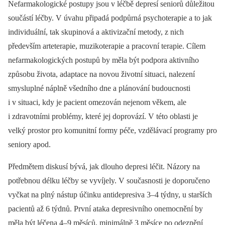
Nefarmakologické postupy jsou v léčbě depresí seniorů důležitou
součástí léčby. V úvahu připadá podpůrná psychoterapie a to jak
individuální, tak skupinová a aktivizační metody, z nich
především arteterapie, muzikoterapie a pracovní terapie. Cílem
nefarmakologických postupů by měla být podpora aktivního
způsobu života, adaptace na novou životní situaci, nalezení
smysluplné náplně všedního dne a plánování budoucnosti
i v situaci, kdy je pacient omezován nejenom věkem, ale
i zdravotními problémy, které jej doprovází. V této oblasti je
velký prostor pro komunitní formy péče, vzdělávací programy pro
seniory apod.
Předmětem diskusí bývá, jak dlouho depresi léčit. Názory na
potřebnou délku léčby se vyvíjely. V současnosti je doporučeno
vyčkat na plný nástup účinku antidepresiva 3–4 týdny, u starších
pacientů až 6 týdnů. První ataka depresivního onemocnění by
měla být léčena 4–9 měsíců, minimálně 3 měsíce po odeznění