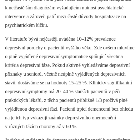
k nejčastějším diagnózám vyžadujícím nutnost psychiatrické
intervence a zároveň patří mezi časté důvody hospitalizace na
psychiatrickém lůžku.
V literatuře bývá nejčastěji uváděna 10–12% prevalence
depresivní poruchy u pacientů vyššího věku. Zde ovšem mluvíme
o plně vyjádřené depresivní symptomatice splňující všechna
kritéria depresivní fáze. Pokud aktivně vyhledáváme depresivní
příznaky u seniorů, včetně neúplně vyjádřených depresivních
stavů, dostáváme se na hodnoty 15–25 %. Klinicky signifikantní
depresivní symptomy má 20–40 % starších pacientů v péči
praktických lékařů, z těcho pacientů přibližně 1/3 prožívá plně
vyjádřenou depresivní fázi. Pacienti trpící demencemi bez ohledu
na jejich typ vykazují známky depresivního onemocnění
v různých fázích choroby až v 60 %.