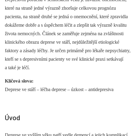
které na straně jedné výrazně zhoršuje celkovou prognózu
pacienta, na straně druhé se jedná o onemocnění, které zpravidla
dokážeme dobře a s úspěchem léčit a zlepšit tak výrazně kvalitu
života nemocných. Článek se zaměřuje zejména na zvláštnosti
klinického obrazu deprese ve stáří, nejdůležitější etiologické
faktory a zásady léčby. Je určen primárně pro lékaře nepsychiatry,
kteří se s depresivními pacienty ve své klinické praxi setkávají
a také je léčí.
Klíčová slova:
Deprese ve stáří –⁠ léčba deprese –⁠ úzkost –⁠ antidepresiva
Úvod
Deprese ve vyšším věku patří vedle demencí a jejich komplikací