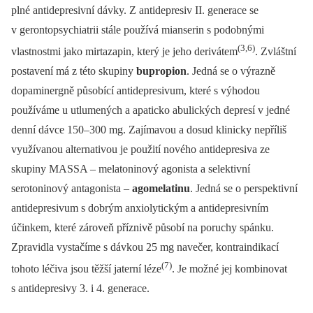
plné antidepresivní dávky. Z antidepresiv II. generace se
v gerontopsychiatrii stále používá mianserin s podobnými
(3,6)
vlastnostmi jako mirtazapin, který je jeho derivátem
. Zvláštní
postavení má z této skupiny
bupropion
. Jedná se o výrazně
dopaminergně působící antidepresivum, které s výhodou
používáme u utlumených a apaticko abulických depresí v jedné
denní dávce 150–300 mg. Zajímavou a dosud klinicky nepříliš
využívanou alternativou je použití nového antidepresiva ze
skupiny MASSA –⁠ melatoninový agonista a selektivní
serotoninový antagonista –⁠
agomelatinu
. Jedná se o perspektivní
antidepresivum s dobrým anxiolytickým a antidepresivním
účinkem, které zároveň příznivě působí na poruchy spánku.
Zpravidla vystačíme s dávkou 25 mg navečer, kontraindikací
(7)
tohoto léčiva jsou těžší jaterní léze
. Je možné jej kombinovat
s antidepresivy 3. i 4. generace.