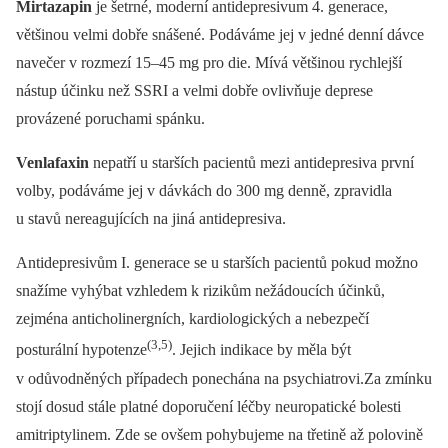
Mirtazapin
je šetrné, moderní antidepresivum 4. generace,
většinou velmi dobře snášené. Podáváme jej v jedné denní dávce
navečer v rozmezí 15–45 mg pro die. Mívá většinou rychlejší
nástup účinku než SSRI a velmi dobře ovlivňuje deprese
provázené poruchami spánku.
Venlafaxin
nepatří u starších pacientů mezi antidepresiva první
volby, podáváme jej v dávkách do 300 mg denně, zpravidla
u stavů nereagujících na jiná antidepresiva.
Antidepresivům I. generace se u starších pacientů pokud možno
snažíme vyhýbat vzhledem k rizikům nežádoucích účinků,
zejména anticholinergních, kardiologických a nebezpečí
(3,5)
posturální hypotenze
. Jejich indikace by měla být
v odůvodněných případech ponechána na psychiatrovi.Za zmínku
stojí dosud stále platné doporučení léčby neuropatické bolesti
amitriptylinem. Zde se ovšem pohybujeme na třetině až polovině