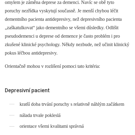
omylem je záměna deprese za demenci. Navíc se obě tyto
poruchy nezřídka vyskytují současně. Je menší chybou léčit
dementního pacienta antidepresivy, než depresivního pacienta
„zaškatulkovat“ jako dementního se všemi důsledky. Odlišit
pseudodemenci u deprese od demence je často problém i pro
zkušené klinické psychology. Někdy nezbude, než učinit klinický
pokus léčbou antidepresivy.
Orientačně mohou v rozlišení pomoci tato kritéria:
Depresivní pacient
kratší doba trvání poruchy s relativně náhlým začátkem
nálada trvale pokleslá
orientace všemi kvalitami správná