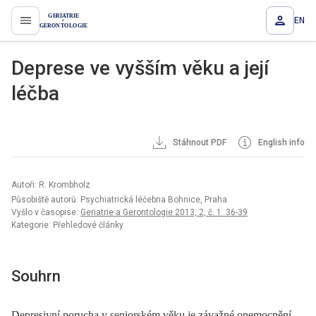
EN
proLékaře.cz
Deprese ve vyšším věku a její
léčba
Stáhnout PDF
English info
Autoři: R. Krombholz
Působiště autorů: Psychiatrická léčebna Bohnice, Praha
Vyšlo v časopise:
Geriatrie a Gerontologie 2013, 2, č. 1: 36-39
Kategorie: Přehledové články
Souhrn
Depresivní porucha v seniorském věku je závažné onemocnění,