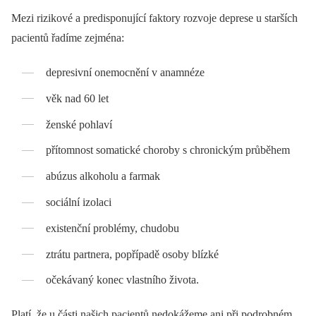
Mezi rizikové a predisponující faktory rozvoje deprese u starších
pacientů řadíme zejména:
depresivní onemocnění v anamnéze
věk nad 60 let
ženské pohlaví
přítomnost somatické choroby s chronickým průběhem
abúzus alkoholu a farmak
sociální izolaci
existenční problémy, chudobu
ztrátu partnera, popřípadě osoby blízké
očekávaný konec vlastního života.
Platí, že u části našich pacientů nedokážeme ani při podrobném