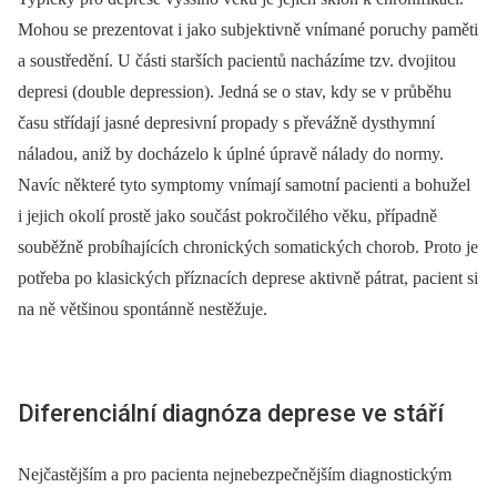
Mohou se prezentovat i jako subjektivně vnímané poruchy paměti
a soustředění. U části starších pacientů nacházíme tzv. dvojitou
depresi (double depression). Jedná se o stav, kdy se v průběhu
času střídají jasné depresivní propady s převážně dysthymní
náladou, aniž by docházelo k úplné úpravě nálady do normy.
Navíc některé tyto symptomy vnímají samotní pacienti a bohužel
i jejich okolí prostě jako součást pokročilého věku, případně
souběžně probíhajících chronických somatických chorob. Proto je
potřeba po klasických příznacích deprese aktivně pátrat, pacient si
na ně většinou spontánně nestěžuje.
Diferenciální diagnóza deprese ve stáří
Nejčastějším a pro pacienta nejnebezpečnějším diagnostickým