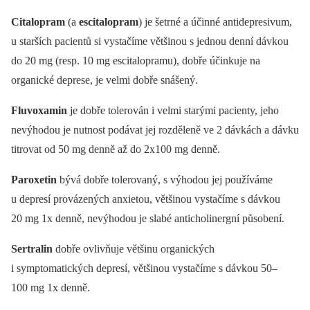
Citalopram
(a
escitalopram
) je šetrné a účinné antidepresivum,
u starších pacientů si vystačíme většinou s jednou denní dávkou
do 20 mg (resp. 10 mg escitalopramu), dobře účinkuje na
organické deprese, je velmi dobře snášený.
Fluvoxamin
je dobře tolerován i velmi starými pacienty, jeho
nevýhodou je nutnost podávat jej rozděleně ve 2 dávkách a dávku
titrovat od 50 mg denně až do 2x100 mg denně.
Paroxetin
bývá dobře tolerovaný, s výhodou jej používáme
u depresí provázených anxietou, většinou vystačíme s dávkou
20 mg 1x denně, nevýhodou je slabé anticholinergní působení.
Sertralin
dobře ovlivňuje většinu organických
i symptomatických depresí, většinou vystačíme s dávkou 50–
100 mg 1x denně.