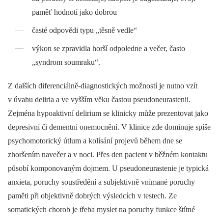
paměť hodnotí jako dobrou
časté odpovědi typu „těsně vedle“
výkon se zpravidla horší odpoledne a večer, často
„syndrom soumraku“.
Z dalších diferenciálně-diagnostických možností je nutno vzít
v úvahu deliria a ve vyšším věku častou pseudoneurastenii.
Zejména hypoaktivní delirium se klinicky může prezentovat jako
depresivní či dementní onemocnění. V klinice zde dominuje spíše
psychomotorický útlum a kolísání projevů během dne se
zhoršením navečer a v noci. Přes den pacient v běžném kontaktu
působí komponovaným dojmem. U pseudoneurastenie je typická
anxieta, poruchy soustředění a subjektivně vnímané poruchy
paměti při objektivně dobrých výsledcích v testech. Ze
somatických chorob je třeba myslet na poruchy funkce štítné