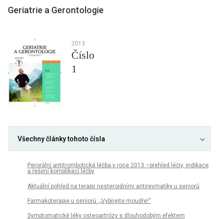
Geriatrie a Gerontologie
2013
Číslo
1
Všechny články tohoto čísla
Perorální antitrombotická léčba v roce 2013 –přehled léčiv, indikace
a řešení komplikací léčby
Aktuální pohled na terapii nesteroidními antirevmatiky u seniorů
Farmakoterapie u seniorů: „Vybírejte moudře!“
Symptomatické léky osteoartrózy s dlouhodobým efektem