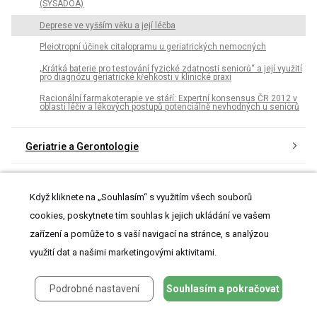
(SYSADOA)
Deprese ve vyšším věku a její léčba
Pleiotropní účinek citalopramu u geriatrických nemocných
„Krátká baterie pro testování fyzické zdatnosti seniorů“ a její využití
pro diagnózu geriatrické křehkosti v klinické praxi
Racionální farmakoterapie ve stáří: Expertní konsensus ČR 2012 v
oblasti léčiv a lékových postupů potenciálně nevhodných u seniorů
Geriatrie a Gerontologie
Archiv čísel
Když kliknete na „Souhlasím“ s využitím všech souborů
cookies, poskytnete tím souhlas k jejich ukládání ve vašem
Aktuální číslo
zařízení a pomůže to s vaší navigací na stránce, s analýzou
Informace o časopisu
využití dat a našimi marketingovými aktivitami.
Podrobné nastavení
Souhlasím a pokračovat