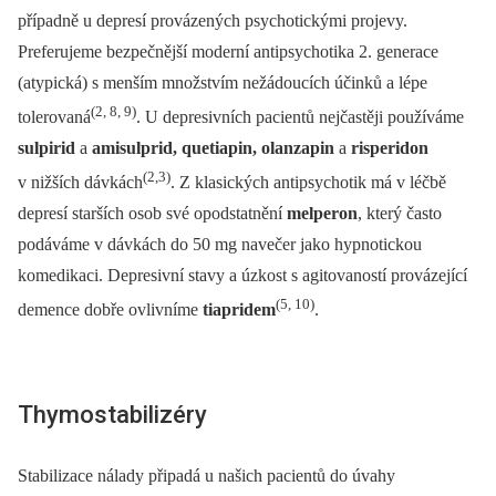
případně u depresí provázených psychotickými projevy.
Preferujeme bezpečnější moderní antipsychotika 2. generace
(atypická) s menším množstvím nežádoucích účinků a lépe
(2, 8, 9)
tolerovaná
. U depresivních pacientů nejčastěji používáme
sulpirid
a
amisulprid, quetiapin, olanzapin
a
risperidon
(2,3)
v nižších dávkách
. Z klasických antipsychotik má v léčbě
depresí starších osob své opodstatnění
melperon
, který často
podáváme v dávkách do 50 mg navečer jako hypnotickou
komedikaci. Depresivní stavy a úzkost s agitovaností provázející
(5, 10)
demence dobře ovlivníme
tiapridem
.
Thymostabilizéry
Stabilizace nálady připadá u našich pacientů do úvahy