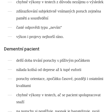
chybné výkony v testech z důvodu nezájmu o výsledek
zdůrazňování subjektivně vnímaných poruch zejména
paměti a soustředění
časté odpovědi typu „nevím“
výkon i projevy nejhorší ráno.
Dementní pacient
delší doba trvání poruchy s plíživým počátkem
nálada kolísá od deprese až k tupé euforii
poruchy orientace, zpočátku časové, později i ostatními
kvalitami
chybné výkony v testech, ač se pacient spolupracovat
snaží
na poruchy si nestěžuje, naopak je bagatelizuje, svoji