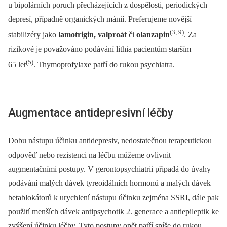
u bipolárních poruch přecházejících z dospělosti, periodických
depresí, případně organických mánií. Preferujeme novější
(3, 9)
stabilizéry jako
lamotrigin, valproát
či
olanzapin
. Za
rizikové je považováno podávání lithia pacientům starším
(5)
65 let
. Thymoprofylaxe patří do rukou psychiatra.
Augmentace antidepresivní léčby
Dobu nástupu účinku antidepresiv, nedostatečnou terapeutickou
odpověď nebo rezistenci na léčbu můžeme ovlivnit
augmentačními postupy. V gerontopsychiatrii připadá do úvahy
podávání malých dávek tyreoidálních hormonů a malých dávek
betablokátorů k urychlení nástupu účinku zejména SSRI, dále pak
použití menších dávek antipsychotik 2. generace a antiepileptik ke
zvýšení účinku léčby. Tyto postupy opět patří spíše do rukou