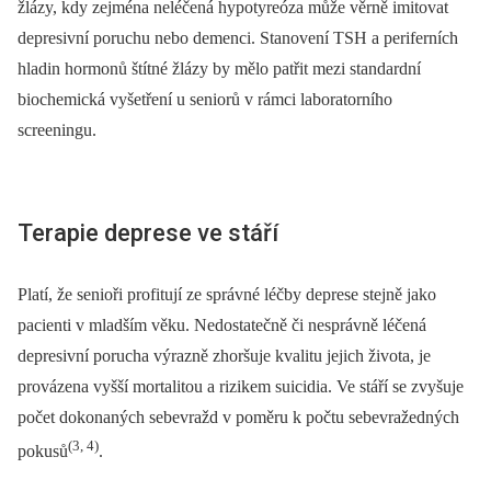
žlázy, kdy zejména neléčená hypotyreóza může věrně imitovat
depresivní poruchu nebo demenci. Stanovení TSH a periferních
hladin hormonů štítné žlázy by mělo patřit mezi standardní
biochemická vyšetření u seniorů v rámci laboratorního
screeningu.
Terapie deprese ve stáří
Platí, že senioři profitují ze správné léčby deprese stejně jako
pacienti v mladším věku. Nedostatečně či nesprávně léčená
depresivní porucha výrazně zhoršuje kvalitu jejich života, je
provázena vyšší mortalitou a rizikem suicidia. Ve stáří se zvyšuje
počet dokonaných sebevražd v poměru k počtu sebevražedných
(3, 4)
pokusů
.