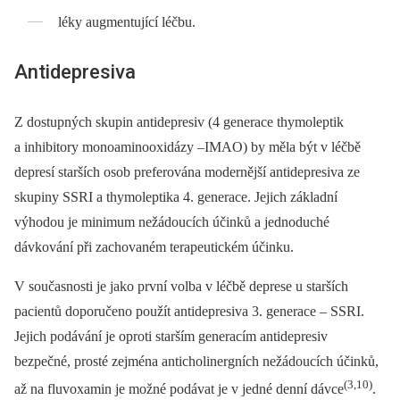
léky augmentující léčbu.
Antidepresiva
Z dostupných skupin antidepresiv (4 generace thymoleptik
a inhibitory monoaminooxidázy –IMAO) by měla být v léčbě
depresí starších osob preferována modernější antidepresiva ze
skupiny SSRI a thymoleptika 4. generace. Jejich základní
výhodou je minimum nežádoucích účinků a jednoduché
dávkování při zachovaném terapeutickém účinku.
V současnosti je jako první volba v léčbě deprese u starších
pacientů doporučeno použít antidepresiva 3. generace –⁠ SSRI.
Jejich podávání je oproti starším generacím antidepresiv
bezpečné, prosté zejména anticholinergních nežádoucích účinků,
(3,10)
až na fluvoxamin je možné podávat je v jedné denní dávce
.