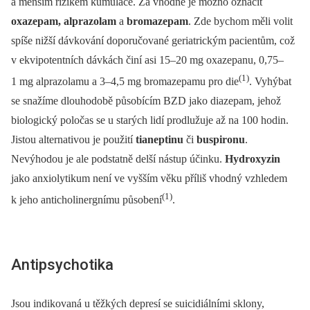
a menším rizikem kumulace. Za vhodné je možno označit
oxazepam, alprazolam
a
bromazepam
. Zde bychom měli volit
spíše nižší dávkování doporučované geriatrickým pacientům, což
v ekvipotentních dávkách činí asi 15–20 mg oxazepanu, 0,75–
(1)
1 mg alprazolamu a 3–4,5 mg bromazepamu pro die
. Vyhýbat
se snažíme dlouhodobě působícím BZD jako diazepam, jehož
biologický poločas se u starých lidí prodlužuje až na 100 hodin.
Jistou alternativou je použití
tianeptinu
či
buspironu
.
Nevýhodou je ale podstatně delší nástup účinku.
Hydroxyzin
jako anxiolytikum není ve vyšším věku příliš vhodný vzhledem
(1)
k jeho anticholinergnímu působení
.
Antipsychotika
Jsou indikovaná u těžkých depresí se suicidiálními sklony,