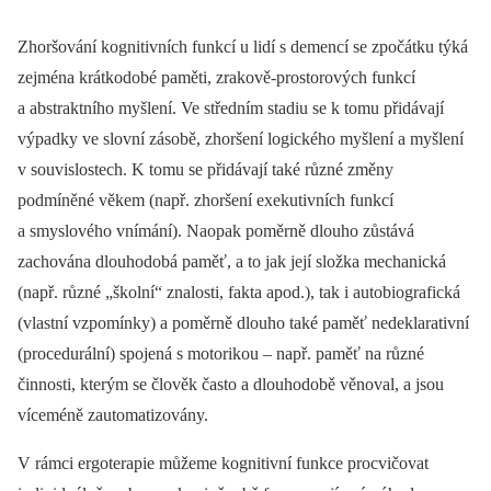
Zhoršování kognitivních funkcí u lidí s demencí se zpočátku týká
zejména krátkodobé paměti, zrakově-prostorových funkcí
a abstraktního myšlení. Ve středním stadiu se k tomu přidávají
výpadky ve slovní zásobě, zhoršení logického myšlení a myšlení
v souvislostech. K tomu se přidávají také různé změny
podmíněné věkem (např. zhoršení exekutivních funkcí
a smyslového vnímání). Naopak poměrně dlouho zůstává
zachována dlouhodobá paměť, a to jak její složka mechanická
(např. různé „školní“ znalosti, fakta apod.), tak i autobiografická
(vlastní vzpomínky) a poměrně dlouho také paměť nedeklarativní
(procedurální) spojená s motorikou –⁠ např. paměť na různé
činnosti, kterým se člověk často a dlouhodobě věnoval, a jsou
víceméně zautomatizovány.
V rámci ergoterapie můžeme kognitivní funkce procvičovat