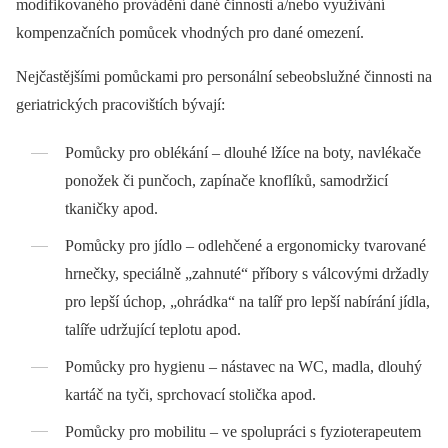
modifikovaného provádění dané činnosti a/nebo využívání
kompenzačních pomůcek vhodných pro dané omezení.
Nejčastějšími pomůckami pro personální sebeobslužné činnosti na
geriatrických pracovištích bývají:
Pomůcky pro oblékání –⁠ dlouhé lžíce na boty, navlékače
ponožek či punčoch, zapínače knoflíků, samodržicí
tkaničky apod.
Pomůcky pro jídlo –⁠ odlehčené a ergonomicky tvarované
hrnečky, speciálně „zahnuté“ příbory s válcovými držadly
pro lepší úchop, „ohrádka“ na talíř pro lepší nabírání jídla,
talíře udržující teplotu apod.
Pomůcky pro hygienu –⁠ nástavec na WC, madla, dlouhý
kartáč na tyči, sprchovací stolička apod.
Pomůcky pro mobilitu –⁠ ve spolupráci s fyzioterapeutem