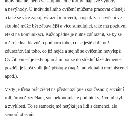
individuálně, nebo ve skupině, obě formy mají své výhody
a nevýhody. U individuálního cvičení můžeme pracovat cíleněji
a také se více zapojí výrazní introverti, naopak zase cvičení ve
skupině může být zábavnější a více stimulující, také má pozitivní
efekt na komunikaci. Každopádně je nutné zdůraznit, že by se
mělo jednat hlavně o podporu toho, co se ještě daří, než
zdůrazňování toho, co již nejde a stejně se cvičením nevylepší.
Cvičit paměť je tedy optimální pouze do střední fáze demence,
později je lepší volit jiné přístupy (např. individuální reminiscenci
apod.).
Vždy je třeba brát zřetel na předchozí (ale i současnou) sociální
roli, úroveň vzdělání, socioekonomické podmínky, životní styl
a zvyklosti. To se samozřejmě netýká jen lidí s demencí, ale
seniorů obecně.