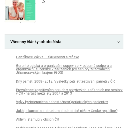
3
Všechny články tohoto čísla
Certifikace Vážka – zkušenosti a reflexe
Gerontologická a organizační supervize – odborná podpora a
organizační supervize v zařízeních pro seniory zřizovaných
Jihomoravským krajem (GOS)
Dny paměti 2008–2012. Výsledky pěti let testování paměti v ČR
Prevalence kognitivních poruch v pobytových zařízeních pro seniory
v ČR - nárůst mezi lety 2007 a 2013
Vplyv fyzioterapiena sebestačnosť geriatrických pacientov
Jaká je kapacita a struktura dlouhodobé péče v České republice?
Aktivní stárnutí v obcích ČR