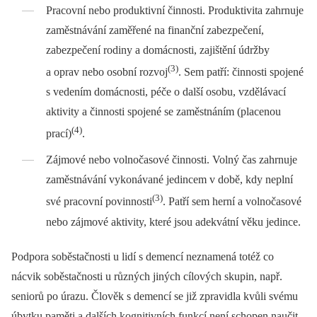
Pracovní nebo produktivní činnosti. Produktivita zahrnuje
zaměstnávání zaměřené na finanční zabezpečení,
zabezpečení rodiny a domácnosti, zajištění údržby
(3)
a oprav nebo osobní rozvoj
. Sem patří: činnosti spojené
s vedením domácnosti, péče o další osobu, vzdělávací
aktivity a činnosti spojené se zaměstnáním (placenou
(4)
prací)
.
Zájmové nebo volnočasové činnosti. Volný čas zahrnuje
zaměstnávání vykonávané jedincem v době, kdy neplní
(3)
své pracovní povinnosti
. Patří sem herní a volnočasové
nebo zájmové aktivity, které jsou adekvátní věku jedince.
Podpora soběstačnosti u lidí s demencí neznamená totéž co
nácvik soběstačnosti u různých jiných cílových skupin, např.
seniorů po úrazu. Člověk s demencí se již zpravidla kvůli svému
úbytku paměti a dalších kognitivních funkcí není schopen naučit