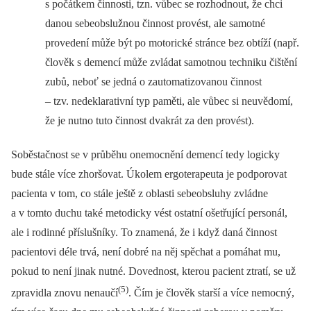
s počátkem činnosti, tzn. vůbec se rozhodnout, že chci
danou sebeobslužnou činnost provést, ale samotné
provedení může být po motorické stránce bez obtíží (např.
člověk s demencí může zvládat samotnou techniku čištění
zubů, neboť se jedná o zautomatizovanou činnost
–⁠ tzv. nedeklarativní typ paměti, ale vůbec si neuvědomí,
že je nutno tuto činnost dvakrát za den provést).
Soběstačnost se v průběhu onemocnění demencí tedy logicky
bude stále více zhoršovat. Úkolem ergoterapeuta je podporovat
pacienta v tom, co stále ještě z oblasti sebeobsluhy zvládne
a v tomto duchu také metodicky vést ostatní ošetřující personál,
ale i rodinné příslušníky. To znamená, že i když daná činnost
pacientovi déle trvá, není dobré na něj spěchat a pomáhat mu,
pokud to není jinak nutné. Dovednost, kterou pacient ztratí, se už
(5)
zpravidla znovu nenaučí
. Čím je člověk starší a více nemocný,