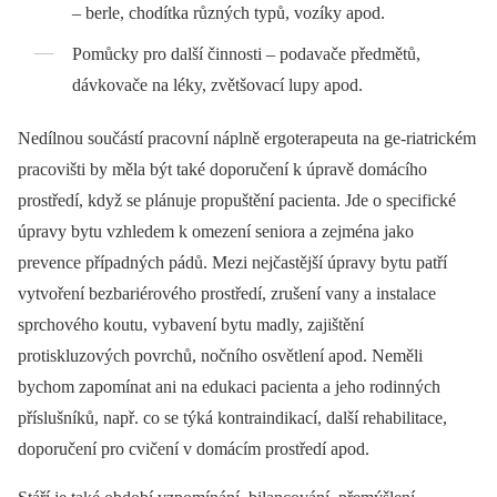
–⁠ berle, chodítka různých typů, vozíky apod.
Pomůcky pro další činnosti –⁠ podavače předmětů,
dávkovače na léky, zvětšovací lupy apod.
Nedílnou součástí pracovní náplně ergoterapeuta na ge-riatrickém
pracovišti by měla být také doporučení k úpravě domácího
prostředí, když se plánuje propuštění pacienta. Jde o specifické
úpravy bytu vzhledem k omezení seniora a zejména jako
prevence případných pádů. Mezi nejčastější úpravy bytu patří
vytvoření bezbariérového prostředí, zrušení vany a instalace
sprchového koutu, vybavení bytu madly, zajištění
protiskluzových povrchů, nočního osvětlení apod. Neměli
bychom zapomínat ani na edukaci pacienta a jeho rodinných
příslušníků, např. co se týká kontraindikací, další rehabilitace,
doporučení pro cvičení v domácím prostředí apod.