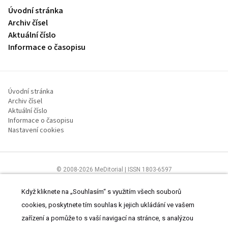
Úvodní stránka
Archiv čísel
Aktuální číslo
Informace o časopisu
Úvodní stránka
Archiv čísel
Aktuální číslo
Informace o časopisu
Nastavení cookies
© 2008-2026 MeDitorial | ISSN 1803-6597
Stránky proLékaře.cz jsou určeny výhradně odborníkům ve
zdravotnictví.
Čtěte prohlášení
a
Zásady zpracování osobních údajů
.
Když kliknete na „Souhlasím“ s využitím všech souborů
cookies, poskytnete tím souhlas k jejich ukládání ve vašem
zařízení a pomůže to s vaší navigací na stránce, s analýzou