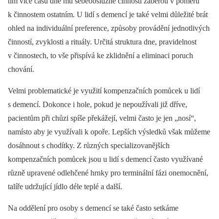
tím více času dne mu sebeobslužné činnosti zaberou v poměru
k činnostem ostatním. U lidí s demencí je také velmi důležité brát
ohled na individuální preference, způsoby provádění jednotlivých
činností, zvyklosti a rituály. Určitá struktura dne, pravidelnost
v činnostech, to vše přispívá ke zklidnění a eliminaci poruch
chování.
Velmi problematické je využití kompenzačních pomůcek u lidí
s demencí. Dokonce i hole, pokud je nepoužívali již dříve,
pacientům při chůzi spíše překážejí, velmi často je jen „nosí“,
namísto aby je využívali k opoře. Lepších výsledků však můžeme
dosáhnout s chodítky. Z různých specializovanějších
kompenzačních pomůcek jsou u lidí s demencí často využívané
různě upravené odlehčené hrnky pro terminální fázi onemocnění,
talíře udržující jídlo déle teplé a další.
Na oddělení pro osoby s demencí se také často setkáme