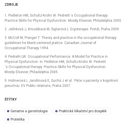
ZDROJE
1. Pedleton HM, Schultz-Krohn W: Pedretti´s Occupational therapy.
Practice Skills for Physical Dysfunction. Mosby Elsevier, Philadelphia 2005.
2. Jelínková J, Krivošíková M, Šajtarová L: Ergoterapie. Portál, Praha 2009.
3. McColl M, Pranger T: Theory and practice in the occupational therapy
guidelines for klient-centered pratice. Canadian Journal of
Occupational Therapy 1994.
4. Pedretti LW: Occupational Performance: A Model for Practice in
Physical Dysfunction. In: Pedleton HM, Schultz-Krohn W: Pedretti
´s Occupational therapy. Practice Skills for Physical Dysfunction.
Mosby Elsevier, Philadelphia 2005.
5. Holmerová I, Jarolímová E, Suchá J et al.: Péče o pacienty s kognitivní
poruchou. EV Public relations, Praha 2007.
ŠTÍTKY
Geriatrie a gerontologie
Praktické lékařství pro dospělé
Protetika