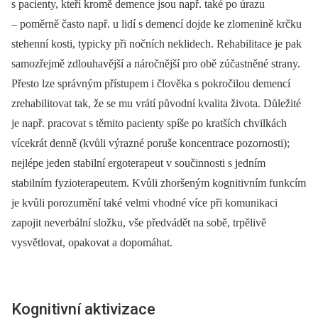
s pacienty, kteří kromě demence jsou např. také po úrazu
–⁠ poměrně často např. u lidí s demencí dojde ke zlomenině krčku
stehenní kosti, typicky při nočních neklidech. Rehabilitace je pak
samozřejmě zdlouhavější a náročnější pro obě zúčastněné strany.
Přesto lze správným přístupem i člověka s pokročilou demencí
zrehabilitovat tak, že se mu vrátí původní kvalita života. Důležité
je např. pracovat s těmito pacienty spíše po kratších chvilkách
vícekrát denně (kvůli výrazné poruše koncentrace pozornosti);
nejlépe jeden stabilní ergoterapeut v součinnosti s jedním
stabilním fyzioterapeutem. Kvůli zhoršeným kognitivním funkcím
je kvůli porozumění také velmi vhodné více při komunikaci
zapojit neverbální složku, vše předvádět na sobě, trpělivě
vysvětlovat, opakovat a dopomáhat.
Kognitivní aktivizace