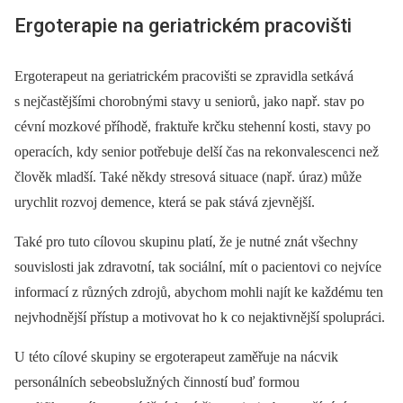
Ergoterapie na geriatrickém pracovišti
Ergoterapeut na geriatrickém pracovišti se zpravidla setkává
s nejčastějšími chorobnými stavy u seniorů, jako např. stav po
cévní mozkové příhodě, fraktuře krčku stehenní kosti, stavy po
operacích, kdy senior potřebuje delší čas na rekonvalescenci než
člověk mladší. Také někdy stresová situace (např. úraz) může
urychlit rozvoj demence, která se pak stává zjevnější.
Také pro tuto cílovou skupinu platí, že je nutné znát všechny
souvislosti jak zdravotní, tak sociální, mít o pacientovi co nejvíce
informací z různých zdrojů, abychom mohli najít ke každému ten
nejvhodnější přístup a motivovat ho k co nejaktivnější spolupráci.
U této cílové skupiny se ergoterapeut zaměřuje na nácvik
personálních sebeobslužných činností buď formou