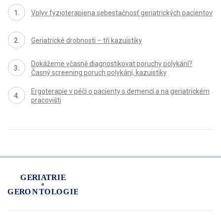
Vplyv fyzioterapiena sebestačnosť geriatrických pacientov
Geriatrické drobnosti – tři kazuistiky
Dokážeme včasně diagnostikovat poruchy polykání?
Časný screening poruch polykání, kazuistiky
Ergoterapie v péči o pacienty s demencí a na geriatrickém
pracovišti
proLékaře.cz