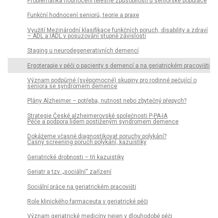
Problematika hodnocení tělesné způsobilosti u seniorské populace
Funkční hodnocení seniorů, teorie a praxe
Využití Mezinárodní klasifikace funkčních poruch, disability a zdraví
– ADL a IADL v posuzování stupně závislosti
Staging u neurodegenerativních demencí
Ergoterapie v péči o pacienty s demencí a na geriatrickém pracovišti
Význam podpůrné (svépomocné) skupiny pro rodinné pečující o
seniora se syndromem demence
Plány Alzheimer – potřeba, nutnost nebo zbytečný přepych?
Strategie České alzheimerovské společnosti P-PA-IA
Péče a podpora lidem postiženým syndromem demence
Dokážeme včasně diagnostikovat poruchy polykání?
Časný screening poruch polykání, kazuistiky
Geriatrické drobnosti – tři kazuistiky
Geriatr a tzv. „sociální“ zařízení
Sociální práce na geriatrickém pracovišti
Role klinického farmaceuta v geriatrické péči
Význam geriatrické medicíny nejen v dlouhodobé péči