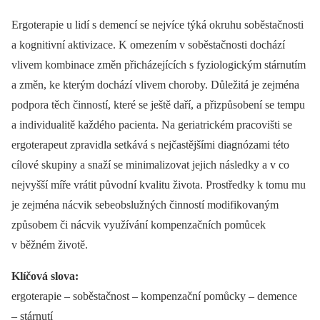
Ergoterapie u lidí s demencí se nejvíce týká okruhu soběstačnosti
a kognitivní aktivizace. K omezením v soběstačnosti dochází
vlivem kombinace změn přicházejících s fyziologickým stárnutím
a změn, ke kterým dochází vlivem choroby. Důležitá je zejména
podpora těch činností, které se ještě daří, a přizpůsobení se tempu
a individualitě každého pacienta. Na geriatrickém pracovišti se
ergoterapeut zpravidla setkává s nejčastějšími diagnózami této
cílové skupiny a snaží se minimalizovat jejich následky a v co
nejvyšší míře vrátit původní kvalitu života. Prostředky k tomu mu
je zejména nácvik sebeobslužných činností modifikovaným
způsobem či nácvik využívání kompenzačních pomůcek
v běžném životě.
Klíčová slova:
ergoterapie –⁠ soběstačnost –⁠ kompenzační pomůcky –⁠ demence
–⁠ stárnutí