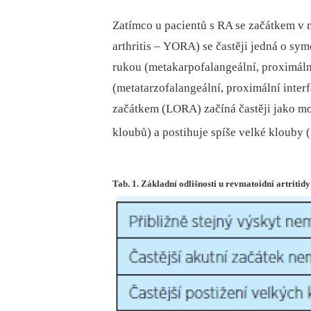
Zatímco u pacientů s RA se začátkem v 
arthritis –⁠ YORA) se častěji jedná o sy
rukou (metakarpofalangeální, proximální
(metatarzofalangeální, proximální inter
začátkem (LORA) začíná častěji jako mon
kloubů) a postihuje spíše velké klouby (
Tab. 1. Základní odlišnosti u revmatoidní artriti