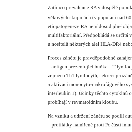
Zatímco prevalence RA v dospělé popula
věkových skupinách (v populaci nad 60
etiopatogeneze RA není dosud plně obj
multifaktoriální. Předpokládá se určitá
u nositelů některých alel HLA-DR4 ne
Proces zánětu je pravděpodobně zahájen
–⁠ antigen prezentující buňka –⁠ T lymfo
zejména Th1 lymfocytů, sekreci prozánět
a aktivaci monocyto-makrofágového sys
interleukin 1). Účinky těchto cytokinů o
probíhají v revmatoidním kloubu.
Na vzniku a udržení zánětu se podílí au
–⁠ protilátky namířené proti Fc části 