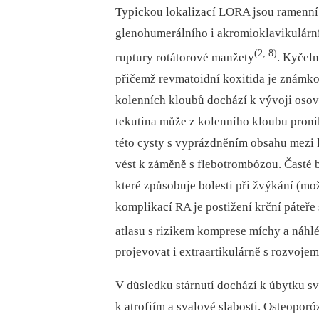
Typickou lokalizací LORA jsou ramenní 
glenohumerálního i akromioklavikulárn
(2, 8)
ruptury rotátorové manžety
. Kyčeln
přičemž revmatoidní koxitida je známko
kolenních kloubů dochází k vývoji osov
tekutina může z kolenního kloubu pronik
této cysty s vyprázdněním obsahu mezi 
vést k záměně s flebotrombózou. Časté 
které způsobuje bolesti při žvýkání (m
komplikací RA je postižení krční páteře 
atlasu s rizikem komprese míchy a náhlé
projevovat i extraartikulárně s rozvoj
V důsledku stárnutí dochází k úbytku s
k atrofiím a svalové slabosti. Osteoporó