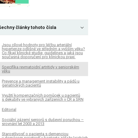
šechny články tohoto čísla
Jsou cílové hodnoty pro léčbu arteriální
hypertenze odlišné ve středním a vyšším věku?
Co říkají klinické studie, guidelines a jaká jsou
současná doporučení pro klinickou praxi.
Specifika revmatoidní artritidy v seniorském
věku
Prevence a management instability a pádů u
geriatrických pacientů
Využití kompenzačních pomůcek u pacientů
s dekubity ve vybraných zařízeních v ČR a SRN
Editorial
Sociální zázemí seniorů s duševní poruchou –
srovnání let 2003 a 2013
Starostlivosť o pacienta s demenciou
v domácom prostredí v kontexte záťaže laických