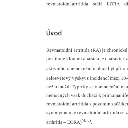
revmatoidní artritida –⁠ stáří –⁠ LORA –⁠
Úvod
Revmatoidní artritida (RA) je chronické
postihuje kloubní aparát a je charakteri
aktivního onemocnění mohou být příto
celosvětový výskyt s incidencí mezi 10
než u mužů. Typicky se onemocnění mani
nemocných však dochází k primomanifest
revmatoidní artritida s pozdním začátkem
synonymum je revmatoidní artritida se 
(4, 5)
arthritis –⁠ EORA)
.