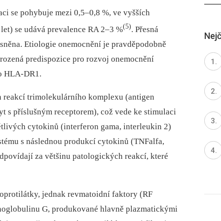
ci se pohybuje mezi 0,5–0,8 %, ve vyšších
(5)
 let) se udává prevalence RA 2–3 %
. Přesná
Nejč
asněna. Etiologie onemocnění je pravděpodobně
 vrozená predispozice pro rozvoj onemocnění
bo HLA-DR1.
 reakcí trimolekulárního komplexu (antigen
cyt s příslušným receptorem), což vede ke stimulaci
livých cytokinů (interferon gama, interleukin 2)
tému s následnou produkcí cytokinů (TNFalfa,
dpovídají za většinu patologických reakcí, které
toprotilátky, jednak revmatoidní faktory (RF
imunoglobulinu G, produkované hlavně plazmatickými