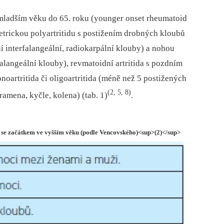
mladším věku do 65. roku (younger onset rheumatoid
metrickou polyartritidu s postižením drobných kloubů
 interfalangeální, radiokarpální klouby) a nohou
falangeální klouby), revmatoidní artritida s pozdním
oartritida či oligoartritida (méně než 5 postižených
(2, 5, 8)
ramena, kyčle, kolena) (tab. 1)
.
dy se začátkem ve vyšším věku (podle Vencovského)<sup>(2)</sup>