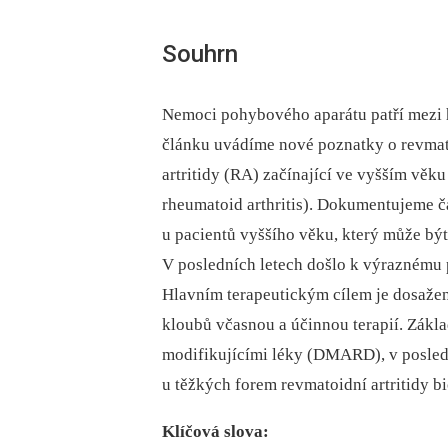
Souhrn
Nemoci pohybového aparátu patří mezi hl
článku uvádíme nové poznatky o revmato
artritidy (RA) začínající ve vyšším věku 
rheumatoid arthritis). Dokumentujeme ča
u pacientů vyššího věku, který může bý
V posledních letech došlo k výraznému p
Hlavním terapeutickým cílem je dosažen
kloubů včasnou a účinnou terapií. Zákla
modifikujícími léky (DMARD), v poslední
u těžkých forem revmatoidní artritidy bi
Klíčová slova: