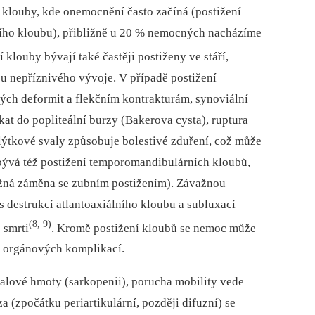
klouby, kde onemocnění často začíná (postižení
ího kloubu), přibližně u 20 % nemocných nacházíme
í klouby bývají také častěji postiženy ve stáří,
u nepříznivého vývoje. V případě postižení
ých deformit a flekčním kontrakturám, synoviální
at do popliteální burzy (Bakerova cysta), ruptura
lýtkové svaly způsobuje bolestivé zduření, což může
bývá též postižení temporomandibulárních kloubů,
ožná záměna se zubním postižením). Závažnou
s destrukcí atlantoaxiálního kloubu a subluxací
(8, 9)
 smrti
. Kromě postižení kloubů se nemoc může
em orgánových komplikací.
valové hmoty (sarkopenii), porucha mobility vede
za (zpočátku periartikulární, později difuzní) se