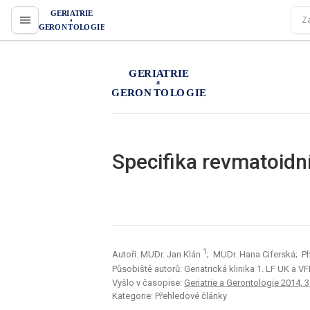
proLékaře.cz
proLékaře.cz
Specifika revmatoidní
1
Autoři: MUDr. Jan Klán
; MUDr. Hana Ciferská; P
Působiště autorů: Geriatrická klinika 1. LF UK a V
Vyšlo v časopise:
Geriatrie a Gerontologie 2014, 3,
Kategorie: Přehledové články