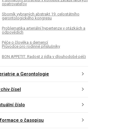
opatrovateľov
Sborník vybraných abstrakt 19. celostátního
gerontologického kongresu
Problematika arteriální hypertenze v otázkách a
odpovědích
Péče o člověka s demencí
Průvodce pro rodinné příslušníky
BON APPETIT: Radost z jídla v dlouhodobé péči
eriatrie a Gerontologie
chiv čísel
tuální číslo
nformace o časopisu