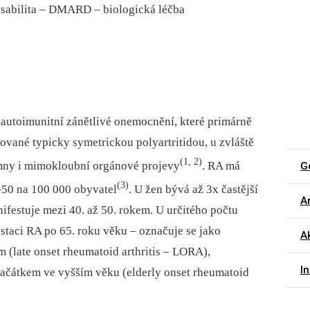
 disabilita –⁠ DMARD –⁠ biologická léčba
 autoimunitní zánětlivé onemocnění, které primárně
zované typicky symetrickou polyartritidou, u zvláště
(1, 2)
mny i mimokloubní orgánové projevy
. RA má
G
(3)
–50 na 100 000 obyvatel
. U žen bývá až 3x častější
Ar
festuje mezi 40. až 50. rokem. U určitého počtu
aci RA po 65. roku věku –⁠ označuje se jako
Ak
 (late onset rheumatoid arthritis –⁠ LORA),
I
začátkem ve vyšším věku (elderly onset rheumatoid