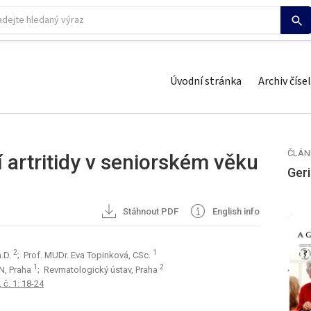
Úvodní stránka
Archiv čísel
ČLÁN
 artritidy v seniorském věku
Geri
Stáhnout PDF
English info
2
1
h.D.
; Prof. MUDr. Eva Topinková, CSc.
1
2
FN, Praha
; Revmatologický ústav, Praha
 č. 1: 18-24