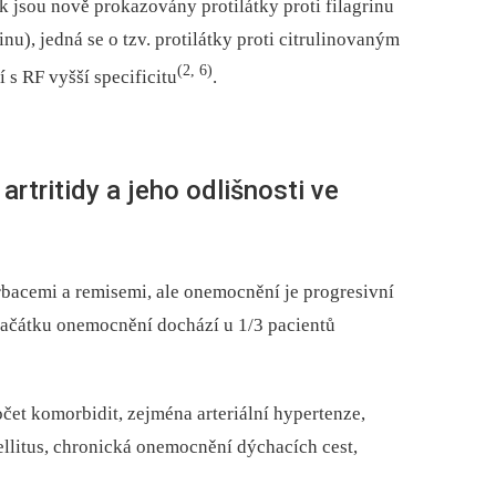
 jsou nově prokazovány protilátky proti filagrinu
u), jedná se o tzv. protilátky proti citrulinovaným
(2, 6)
 s RF vyšší specificitu
.
artritidy a jeho odlišnosti ve
rbacemi a remisemi, ale onemocnění je progresivní
začátku onemocnění dochází u 1/3 pacientů
čet komorbidit, zejména arteriální hypertenze,
ellitus, chronická onemocnění dýchacích cest,