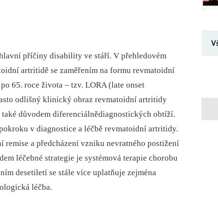
V
avní příčiny disability ve stáří. V přehledovém
idní artritidě se zaměřením na formu revmatoidní
po 65. roce života –⁠ tzv. LORA (late onset
sto odlišný klinický obraz revmatoidní artritidy
t také důvodem diferenciálnědiagnostických obtíží.
okroku v diagnostice a léčbě revmatoidní artritidy.
í remise a předcházení vzniku nevratného postižení
dem léčebné strategie je systémová terapie chorobu
m desetiletí se stále více uplatňuje zejména
ologická léčba.