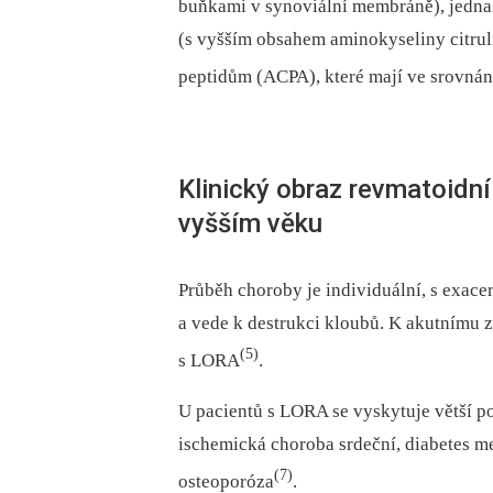
buňkami v synoviální membráně), jednak
(s vyšším obsahem aminokyseliny citrulin
peptidům (ACPA), které mají ve srovnání
Klinický obraz revmatoidní 
vyšším věku
Průběh choroby je individuální, s exace
a vede k destrukci kloubů. K akutnímu 
(5)
s LORA
.
U pacientů s LORA se vyskytuje větší po
ischemická choroba srdeční, diabetes m
(7)
osteoporóza
.