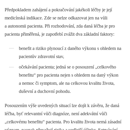
Předpokladem zahájení a pokračování jakékoli léčby je její
medicínská indikace. Zde se nelze odkazovat jen na vůli
a autonomii pacienta. Při rozhodování, zda daná léčba je pro
pacienta přiměřená, je zapotřebí zvážit dva základní faktory:
benefit a riziko plynoucí z daného výkonu s ohledem na
pacientův zdravotní stav,
očekávání pacienta; jedná se o posouzení „celkového
benefitu“ pro pacienta nejen s ohledem na daný výkon
a nemoc či symptom, ale na celkovou kvalitu života,
duševní a duchovní pohodu.
Posouzením výše uvedených situací lze dojít k závěru, že daná
léčba, byť relevantní vůči diagnóze, není adekvátní vůči
„celkovému benefitu“ pacienta. Pro kvalitu života nemá zásadní
význam, naopak převažují rizika a vedlejší účinky. Setrvávání