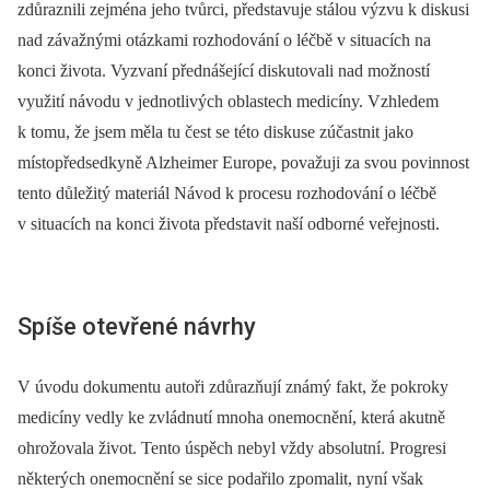
zdůraznili zejména jeho tvůrci, představuje stálou výzvu k diskusi
nad závažnými otázkami rozhodování o léčbě v situacích na
konci života. Vyzvaní přednášející diskutovali nad možností
využití návodu v jednotlivých oblastech medicíny. Vzhledem
k tomu, že jsem měla tu čest se této diskuse zúčastnit jako
místopředsedkyně Alzheimer Europe, považuji za svou povinnost
tento důležitý materiál Návod k procesu rozhodování o léčbě
v situacích na konci života představit naší odborné veřejnosti.
Spíše otevřené návrhy
V úvodu dokumentu autoři zdůrazňují známý fakt, že pokroky
medicíny vedly ke zvládnutí mnoha onemocnění, která akutně
ohrožovala život. Tento úspěch nebyl vždy absolutní. Progresi
některých onemocnění se sice podařilo zpomalit, nyní však