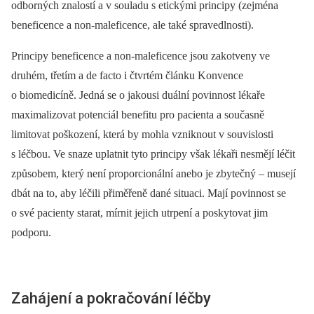
odborných znalostí a v souladu s etickými principy (zejména
beneficence a non-maleficence, ale také spravedlnosti).
Principy beneficence a non-maleficence jsou zakotveny ve
druhém, třetím a de facto i čtvrtém článku Konvence
o biomedicíně. Jedná se o jakousi duální povinnost lékaře
maximalizovat potenciál benefitu pro pacienta a současně
limitovat poškození, která by mohla vzniknout v souvislosti
s léčbou. Ve snaze uplatnit tyto principy však lékaři nesmějí léčit
způsobem, který není proporcionální anebo je zbytečný –⁠ musejí
dbát na to, aby léčili přiměřeně dané situaci. Mají povinnost se
o své pacienty starat, mírnit jejich utrpení a poskytovat jim
podporu.
Zahájení a pokračování léčby