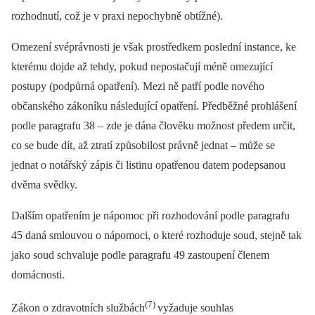
rozhodnutí, což je v praxi nepochybně obtížné).
Omezení svéprávnosti je však prostředkem poslední instance, ke
kterému dojde až tehdy, pokud nepostačují méně omezující
postupy (podpůrná opatření). Mezi ně patří podle nového
občanského zákoníku následující opatření. Předběžné prohlášení
podle paragrafu 38 –⁠ zde je dána člověku možnost předem určit,
co se bude dít, až ztratí způsobilost právně jednat –⁠ může se
jednat o notářský zápis či listinu opatřenou datem podepsanou
dvěma svědky.
Dalším opatřením je nápomoc při rozhodování podle paragrafu
45 daná smlouvou o nápomoci, o které rozhoduje soud, stejně tak
jako soud schvaluje podle paragrafu 49 zastoupení členem
domácnosti.
(7)
Zákon o zdravotních službách
vyžaduje souhlas