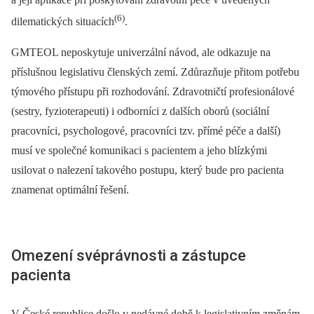
(6)
dilematických situacích
.
GMTEOL neposkytuje univerzální návod, ale odkazuje na
příslušnou legislativu členských zemí. Zdůrazňuje přitom potřebu
týmového přístupu při rozhodování. Zdravotničtí profesionálové
(sestry, fyzioterapeuti) i odborníci z dalších oborů (sociální
pracovníci, psychologové, pracovníci tzv. přímé péče a další)
musí ve společné komunikaci s pacientem a jeho blízkými
usilovat o nalezení takového postupu, který bude pro pacienta
znamenat optimální řešení.
Omezení svéprávnosti a zástupce
pacienta
V České republice došlo v nedávné době k legislativním změnám,