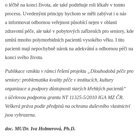
o léčbě na konci života, ale také podtrhuje roli lékaře v tomto
procesu. Uvedenými principy bychom se měli zabývat i u nás
a informovat odbornou veřejnost působící nejen v oblasti
zdravotní péče, ale také v pobytových zařízeních pro seniory, kde
umírá mnoho polymorbidních pacientů vysokého věku. I tito
pacienti mají nepochybně nárok na adekvátní a odbornou péči na
konci svého života.
Publikace vznikla v rámci řešení projektu „Dlouhodobá péče pro
seniory: problematika kvality péče v institucích, kultury
organizace a podpory důstojnosti starých křehkých pacientů“
s účelovou podporou grantu NT 11325-5/2010 IGA MZ ČR.
Veškerá práva podle předpisů na ochranu duševního vlastnictví
jsou vyhrazena.
doc. MUDr. Iva Holmerová, Ph.D.