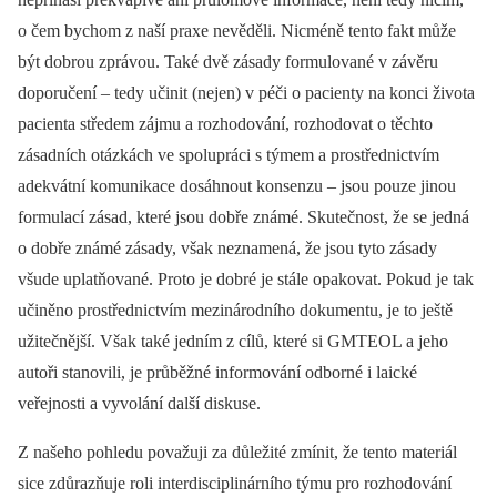
o čem bychom z naší praxe nevěděli. Nicméně tento fakt může
být dobrou zprávou. Také dvě zásady formulované v závěru
doporučení –⁠ tedy učinit (nejen) v péči o pacienty na konci života
pacienta středem zájmu a rozhodování, rozhodovat o těchto
zásadních otázkách ve spolupráci s týmem a prostřednictvím
adekvátní komunikace dosáhnout konsenzu –⁠ jsou pouze jinou
formulací zásad, které jsou dobře známé. Skutečnost, že se jedná
o dobře známé zásady, však neznamená, že jsou tyto zásady
všude uplatňované. Proto je dobré je stále opakovat. Pokud je tak
učiněno prostřednictvím mezinárodního dokumentu, je to ještě
užitečnější. Však také jedním z cílů, které si GMTEOL a jeho
autoři stanovili, je průběžné informování odborné i laické
veřejnosti a vyvolání další diskuse.
Z našeho pohledu považuji za důležité zmínit, že tento materiál
sice zdůrazňuje roli interdisciplinárního týmu pro rozhodování