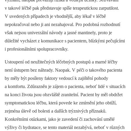
v takové léčbě pak představuje spíše terapeutickou zarputilost.
V uvedených případech je vhodnější, aby lékař v léčbě
nepokračoval nebo ji ani nezahajoval. Pro podobná rozhodnutí
však nejsou univerzální návody a jasné mantinely, proto je
důležité vycházet z komunikace s pacientem, blízkými pečujícími
i profesionálními spolupracovníky.
Ustoupení od neužitečných léčebných postupů a marné léčby
není ústupem bez náhrady. Naopak. V péči o takového pacienta
by měly být posíleny faktory vedoucí k zajištění pohody
a komfortu. Zdůrazněn je zájem o pacienta, neboť lidé v situacích
na konci života jsou obzvláště zranitelní. Pacient by měl obdržet
symptomatickou léčbu, která povede ke zmírnění jeho obtíží,
zejména úlevě od bolesti a dalších trýznivých příznaků.
Konkrétními otázkami, jako je zavedení či zachování umělé
výživy či hydratace, se tento materiál nezabývá, neboť v různých