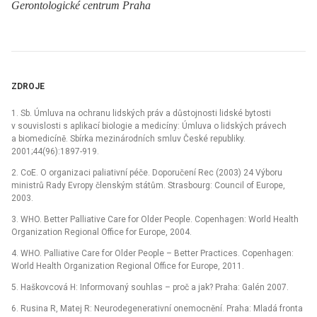
Gerontologické centrum Praha
ZDROJE
1. Sb. Úmluva na ochranu lidských práv a důstojnosti lidské bytosti
v souvislosti s aplikací biologie a medicíny: Úmluva o lidských právech
a biomedicíně. Sbírka mezinárodních smluv České republiky.
2001;44(96):1897-919.
2. CoE. O organizaci paliativní péče. Doporučení Rec (2003) 24 Výboru
ministrů Rady Evropy členským státům. Strasbourg: Council of Europe,
2003.
3. WHO. Better Palliative Care for Older People. Copenhagen: World Health
Organization Regional Office for Europe, 2004.
4. WHO. Palliative Care for Older People –⁠ Better Practices. Copenhagen:
World Health Organization Regional Office for Europe, 2011.
5. Haškovcová H: Informovaný souhlas –⁠ proč a jak? Praha: Galén 2007.
6. Rusina R, Matej R: Neurodegenerativní onemocnění. Praha: Mladá fronta