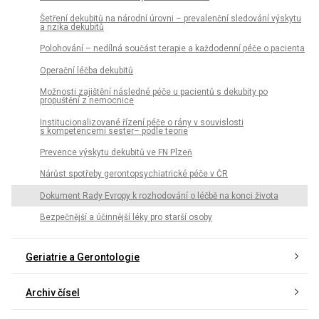
Šetření dekubitů na národní úrovni – prevalenční sledování výskytu
a rizika dekubitů
Polohování – nedílná součást terapie a každodenní péče o pacienta
Operační léčba dekubitů
Možnosti zajištění následné péče u pacientů s dekubity po
propuštění z nemocnice
Institucionalizované řízení péče o rány v souvislosti
s kompetencemi sester– podle teorie
Prevence výskytu dekubitů ve FN Plzeň
Nárůst spotřeby gerontopsychiatrické péče v ČR
Dokument Rady Evropy k rozhodování o léčbě na konci života
Bezpečnější a účinnější léky pro starší osoby
Geriatrie a Gerontologie
Archiv čísel