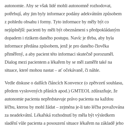
autonomie. Aby se však lidé mohli autonomně rozhodovat,
potřebují, aby jim byly informace podány adekvátním způsobem
z pohledu obsahu i formy. Tyto informace by měly být co
nejúplnější: pacienti by měli být obeznámeni s předpokládaným
dopadem i rizikem daného postupu. Navíc je třeba, aby byla
informace předána způsobem, jenž je pro daného člověka
přiměřený, a aby pacient této informaci skutečně porozuměl.
Dialog mezi pacientem a lékařem by se měl zaměřit také na
situace, které mohou nastat –⁠ ať očekávaně, či náhle.
Vedle diskuse o dalších článcích Konvence (o zpětvzetí souhlasu,
předem vyslovených přáních apod.) GMTEOL zdůrazňuje, že
autonomie pacienta nepředstavuje právo pacienta na každou
léčbu, kterou by mohl žádat –⁠ zejména je-li tato léčba považována
za neadekvátní. Lékařská rozhodnutí by měla být výsledkem
sladění vůle pacienta a posouzení situace lékařem na základě jeho