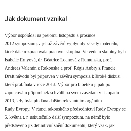
Jak dokument vznikal
Výbor uspořádal na přelomu listopadu a prosince
2012 sympozium, z jehož závěrů vyplynuly zásady materiálu,
které dále rozpracovala pracovní skupina. Ve vedení skupiny byla
Isabelle Ernyová, dr. Béatrice Loanová z Rumunska, prof.
Andreas Valentin z Rakouska a prof. Régis Aubry z Francie.
Draft návodu byl připraven v závěru sympozia k široké diskusi,
která probíhala v roce 2013. Výbor pro bioetiku ji pak po
zapracování připomínek schválil na svém zasedání v listopadu
2013, kdy byla předána dalším relevantním orgánům
Rady Evropy. V rámci rakouského předsednictví Rady Evropy se
5. května t. r. uskutečnilo další sympozium, na němž bylo
představeno již definitivní znění dokumentu, který však, jak