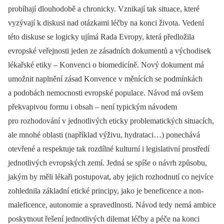
probíhají dlouhodobě a chronicky. Vznikají tak situace, které
vyzývají k diskusi nad otázkami léčby na konci života. Vedení
této diskuse se logicky ujímá Rada Evropy, která předložila
evropské veřejnosti jeden ze zásadních dokumentů a východisek
lékařské etiky –⁠ Konvenci o biomedicíně. Nový dokument má
umožnit naplnění zásad Konvence v měnících se podmínkách
a podobách nemocnosti evropské populace. Návod má ovšem
překvapivou formu i obsah –⁠ není typickým návodem
pro rozhodování v jednotlivých eticky problematických situacích,
ale mnohé oblasti (například výživu, hydrataci…) ponechává
otevřené a respektuje tak rozdílné kulturní i legislativní prostředí
jednotlivých evropských zemí. Jedná se spíše o návrh způsobu,
jakým by měli lékaři postupovat, aby jejich rozhodnutí co nejvíce
zohlednila základní etické principy, jako je beneficence a non-
maleficence, autonomie a spravedlnosti. Návod tedy nemá ambice
poskytnout řešení jednotlivých dilemat léčby a péče na konci