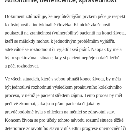
Autonomie, beneficence, spravedlnost
Dokument zdůrazňuje, že nejdůležitějším prvkem péče je respekt
k důstojnosti a individualitě člověka. Klinické zkušenosti
poukazují na zranitelnost (vulnerability) pacientů na konci života,
kteří se málokdy mohou k jednotlivým problémům vyjádřit,
adekvátně se rozhodnout či vyjádřit svá přání. Naopak by měla
být respektována i situace, kdy si pacient nepřeje o další léčbě
a péči rozhodovat.
Ve všech situacích, které s sebou přináší konec života, by měla
být jednotlivá rozhodnutí výsledkem proaktivního kolektivního
procesu, v němž je pacient středem zájmu. Tento proces by měl
pečlivě zkoumat, jaká jsou přání pacienta či jaká by
pravděpodobně byla s ohledem na měnící se zdravotní stav.
Koncem života se pro účely tohoto návodu rozumí situace těžké
deteriorace zdravotního stavu v důsledku progrese onemocnění či