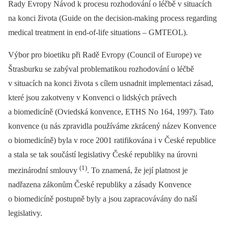
Rady Evropy Návod k procesu rozhodování o léčbě v situacích
na konci života (Guide on the decision-making process regarding
medical treatment in end-of-life situations –⁠ GMTEOL).
Výbor pro bioetiku při Radě Evropy (Council of Europe) ve
Štrasburku se zabýval problematikou rozhodování o léčbě
v situacích na konci života s cílem usnadnit implementaci zásad,
které jsou zakotveny v Konvenci o lidských právech
a biomedicíně (Oviedská konvence, ETHS No 164, 1997). Tato
konvence (u nás zpravidla používáme zkrácený název Konvence
o biomedicíně) byla v roce 2001 ratifikována i v České republice
a stala se tak součástí legislativy České republiky na úrovni
(1)
mezinárodní smlouvy
. To znamená, že její platnost je
nadřazena zákonům České republiky a zásady Konvence
o biomedicíně postupně byly a jsou zapracovávány do naší
legislativy.