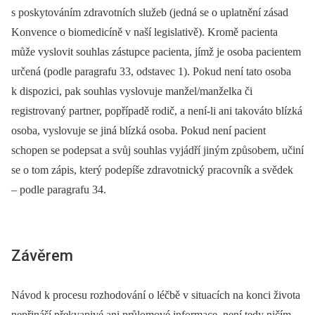
s poskytováním zdravotních služeb (jedná se o uplatnění zásad
Konvence o biomedicíně v naší legislativě). Kromě pacienta
může vyslovit souhlas zástupce pacienta, jímž je osoba pacientem
určená (podle paragrafu 33, odstavec 1). Pokud není tato osoba
k dispozici, pak souhlas vyslovuje manžel/manželka či
registrovaný partner, popřípadě rodič, a není-li ani takováto blízká
osoba, vyslovuje se jiná blízká osoba. Pokud není pacient
schopen se podepsat a svůj souhlas vyjádří jiným způsobem, učiní
se o tom zápis, který podepíše zdravotnický pracovník a svědek
–⁠ podle paragrafu 34.
Závěrem
Návod k procesu rozhodování o léčbě v situacích na konci života
nepřináší překvapivé ani průlomové informace, není tedy ničím,