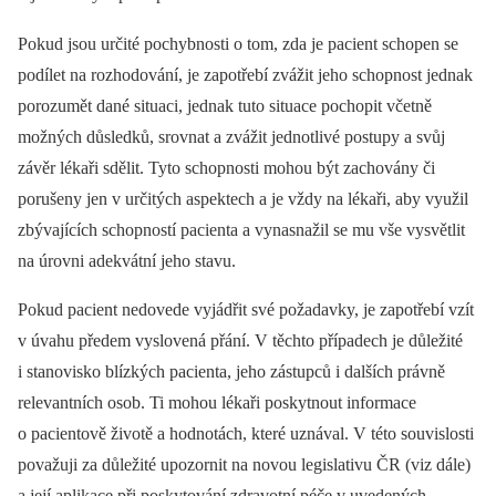
Pokud jsou určité pochybnosti o tom, zda je pacient schopen se
podílet na rozhodování, je zapotřebí zvážit jeho schopnost jednak
porozumět dané situaci, jednak tuto situace pochopit včetně
možných důsledků, srovnat a zvážit jednotlivé postupy a svůj
závěr lékaři sdělit. Tyto schopnosti mohou být zachovány či
porušeny jen v určitých aspektech a je vždy na lékaři, aby využil
zbývajících schopností pacienta a vynasnažil se mu vše vysvětlit
na úrovni adekvátní jeho stavu.
Pokud pacient nedovede vyjádřit své požadavky, je zapotřebí vzít
v úvahu předem vyslovená přání. V těchto případech je důležité
i stanovisko blízkých pacienta, jeho zástupců i dalších právně
relevantních osob. Ti mohou lékaři poskytnout informace
o pacientově životě a hodnotách, které uznával. V této souvislosti
považuji za důležité upozornit na novou legislativu ČR (viz dále)
a její aplikace při poskytování zdravotní péče v uvedených