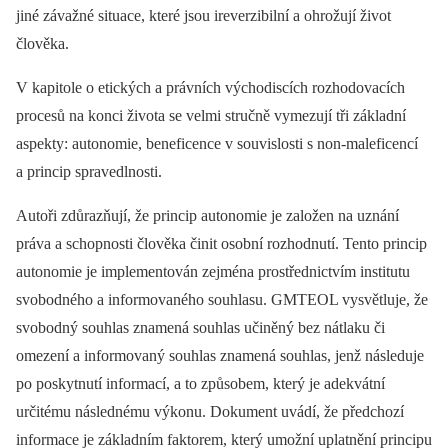
jiné závažné situace, které jsou ireverzibilní a ohrožují život
člověka.
V kapitole o etických a právních východiscích rozhodovacích
procesů na konci života se velmi stručně vymezují tři základní
aspekty: autonomie, beneficence v souvislosti s non-maleficencí
a princip spravedlnosti.
Autoři zdůrazňují, že princip autonomie je založen na uznání
práva a schopnosti člověka činit osobní rozhodnutí. Tento princip
autonomie je implementován zejména prostřednictvím institutu
svobodného a informovaného souhlasu. GMTEOL vysvětluje, že
svobodný souhlas znamená souhlas učiněný bez nátlaku či
omezení a informovaný souhlas znamená souhlas, jenž následuje
po poskytnutí informací, a to způsobem, který je adekvátní
určitému následnému výkonu. Dokument uvádí, že předchozí
informace je základním faktorem, který umožní uplatnění principu