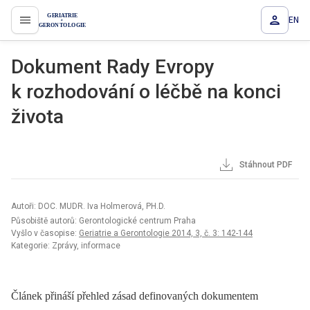
EN
proLékaře.cz
Dokument Rady Evropy
k rozhodování o léčbě na konci
života
Stáhnout PDF
Autoři: DOC. MUDR. Iva Holmerová, PH.D.
Působiště autorů: Gerontologické centrum Praha
Vyšlo v časopise:
Geriatrie a Gerontologie 2014, 3, č. 3: 142-144
Kategorie: Zprávy, informace
Článek přináší přehled zásad definovaných dokumentem