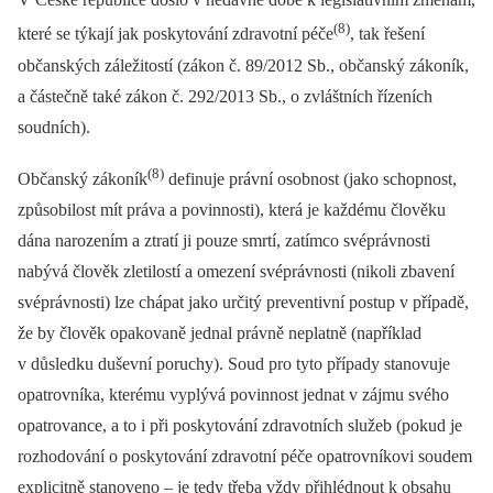
(8)
které se týkají jak poskytování zdravotní péče
, tak řešení
občanských záležitostí (zákon č. 89/2012 Sb., občanský zákoník,
a částečně také zákon č. 292/2013 Sb., o zvláštních řízeních
soudních).
(8)
Občanský zákoník
definuje právní osobnost (jako schopnost,
způsobilost mít práva a povinnosti), která je každému člověku
dána narozením a ztratí ji pouze smrtí, zatímco svéprávnosti
nabývá člověk zletilostí a omezení svéprávnosti (nikoli zbavení
svéprávnosti) lze chápat jako určitý preventivní postup v případě,
že by člověk opakovaně jednal právně neplatně (například
v důsledku duševní poruchy). Soud pro tyto případy stanovuje
opatrovníka, kterému vyplývá povinnost jednat v zájmu svého
opatrovance, a to i při poskytování zdravotních služeb (pokud je
rozhodování o poskytování zdravotní péče opatrovníkovi soudem
explicitně stanoveno –⁠ je tedy třeba vždy přihlédnout k obsahu