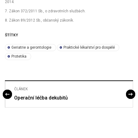
2014.
7. Zákon 372/2011 Sb., o zdravotních službách.
8. Zákon 89/2012 Sb., občanský zákoník.
ŠTÍTKY
Geriatrie a gerontologie
Praktické lékařství pro dospělé
Protetika
ČLÁNEK
Operační léčba dekubitů