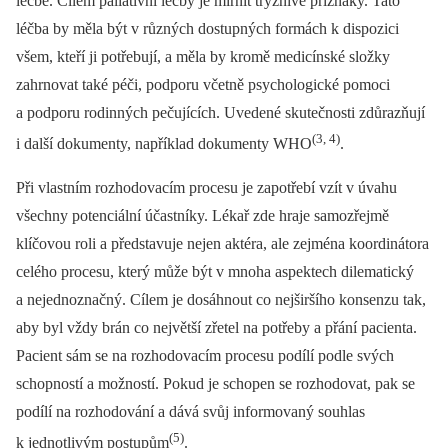
léčbě. Cílem paliativní léčby je mírnit trýznivé příznaky. Tato
léčba by měla být v různých dostupných formách k dispozici
všem, kteří ji potřebují, a měla by kromě medicínské složky
zahrnovat také péči, podporu včetně psychologické pomoci
a podporu rodinných pečujících. Uvedené skutečnosti zdůrazňují
(3, 4)
i další dokumenty, například dokumenty WHO
.
Při vlastním rozhodovacím procesu je zapotřebí vzít v úvahu
všechny potenciální účastníky. Lékař zde hraje samozřejmě
klíčovou roli a představuje nejen aktéra, ale zejména koordinátora
celého procesu, který může být v mnoha aspektech dilematický
a nejednoznačný. Cílem je dosáhnout co nejširšího konsenzu tak,
aby byl vždy brán co největší zřetel na potřeby a přání pacienta.
Pacient sám se na rozhodovacím procesu podílí podle svých
schopností a možností. Pokud je schopen se rozhodovat, pak se
podílí na rozhodování a dává svůj informovaný souhlas
(5)
k jednotlivým postupům
.