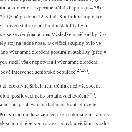
lní a kontrolní. Experimentální skupina (n = 38)
 2× týdně po dobu 12 týdnů. Kontrolní skupina (n =
 Úroveň statické posturální stability byla
noze se zavřenýma očima. Výsledkem měření byl čas
ly stoj na jedné noze. U cvičící skupiny bylo ve
áno významné zlepšení posturální stability (před =
ých studií však nepotvrzují významné zlepšení
(27,28)
ybové intervence seniorské populace
.
et al. efektivnější balanční trénink než všeobecné
(29)
obní, posilovací nebo protahovací cvičení
.
 zaměřené především na balanční kontrolu vede
 Při cvičení dochází zejména ke zdokonalení stability
 pak schopni lépe kontrolovat pohyb o větším rozsahu