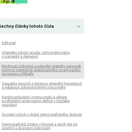
šechny články tohoto čísla
Editorial
Výsledky pilotní studie: neformální péče
o pacienty s demencí
Možnosti ovlivnění posturální stability seniorek
pomocí centračně-stabilizačního posilovacího
programu s fitbally
Sexualita seniorů s léčenou arteriální hypertenzí
a edukace zdravotnickými pracovníky
Kardiovaskulární onemocnění a věkem
podmíněný androgenní deficit v mužské
populaci
Sociální roboti v době demografického stárnutí
Demografické změny v Evropě a jejich vliv na
územní a dopravní plánování