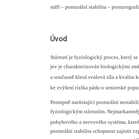
stáří –⁠ posturální stabilita –⁠ posturogra
Úvod
Stárnutí je fyziologický proces, který s
jev je charakterizován biologickými zm
a současně klesá svalová síla a kvalita
ke zvýšení rizika pádu u seniorské popu
Postupně narůstající posturální nestabili
fyziologickým stárnutím. Nejmarkantnější
pohybového a nervového systému, které 
posturální stabilita schopnost zajistit 