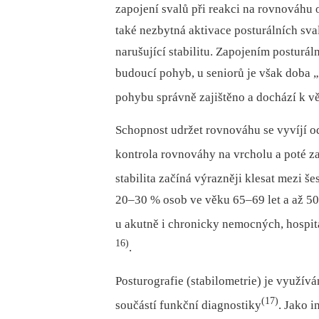
zapojení svalů při reakci na rovnováhu 
také nezbytná aktivace posturálních sva
narušující stabilitu. Zapojením posturáln
budoucí pohyb, u seniorů je však doba 
pohybu správně zajištěno a dochází k vě
Schopnost udržet rovnováhu se vyvíjí od
kontrola rovnováhy na vrcholu a poté za
stabilita začíná výrazněji klesat mezi š
20–30 % osob ve věku 65–69 let a až 50 
u akutně i chronicky nemocných, hospit
16)
.
Posturografie (stabilometrie) je využívá
(17)
součástí funkční diagnostiky
. Jako 