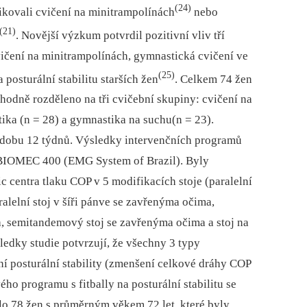
(24)
plikovali cvičení na minitrampolínách
nebo
(21)
. Novější výzkum potvrdil pozitivní vliv tří
čení na minitrampolínách, gymnastická cvičení ve
(25)
posturální stabilitu starších žen
. Celkem 74 žen
odně rozděleno na tři cvičební skupiny: cvičení na
ika (n = 28) a gymnastika na suchu(n = 23).
 dobu 12 týdnů. Výsledky intervenčních programů
BIOMEC 400 (EMG System of Brazil). Byly
 centra tlaku COP v 5 modifikacích stoje (paralelní
ralelní stoj v šíři pánve se zavřenýma očima,
, semitandemový stoj se zavřenýma očima a stoj na
ledky studie potvrzují, že všechny 3 typy
í posturální stability (zmenšení celkové dráhy COP
ho programu s fitbally na posturální stabilitu se
lo 78 žen s průměrným věkem 72 let, které byly