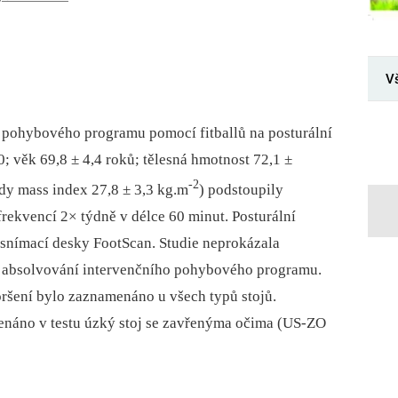
V
i pohybového programu pomocí fitballů na posturální
0; věk 69,8 ± 4,4 roků; tělesná hmotnost 72,1 ±
-2
ody mass index 27,8 ± 3,3 kg.m
) podstoupily
frekvencí 2× týdně v délce 60 minut. Posturální
 snímací desky FootScan. Studie neprokázala
 po absolvování intervenčního pohybového programu.
oršení bylo zaznamenáno u všech typů stojů.
náno v testu úzký stoj se zavřenýma očima (US-ZO