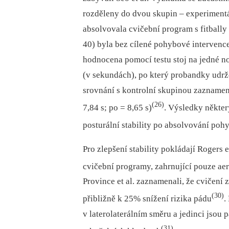
rozděleny do dvou skupin –⁠ experimentá
absolvovala cvičební program s fitbally
40) byla bez cílené pohybové intervence.
hodnocena pomocí testu stoj na jedné 
(v sekundách), po který probandky udrže
srovnání s kontrolní skupinou zaznamen
(26)
7,84 s; po = 8,65 s)
. Výsledky někter
posturální stability po absolvování poh
Pro zlepšení stability pokládají Rogers 
cvičební programy, zahrnující pouze aer
Province et al. zaznamenali, že cvičení
(30)
přibližně k 25% snížení rizika pádu
.
v laterolaterálním směru a jedinci jsou
(31)