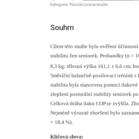
Kategorie: Původní práce/studie
Souhrn
Cílem této studie bylo ověření účinnost
stabilitu žen seniorek. Probandky (n = 1
8,3 kg; tělesná výška 161,1 ± 6,6 cm; b
5měsíční balančně-posilovací trénink s 
stabilita byla stanovena pomocí tlakové
zlepšení posturální stability seniorek
Celková dráha tlaku COP se zvýšila. Zh
Nejméně výrazné zhoršení bylo zazname
= 18,4 %).
Klíčová slova: