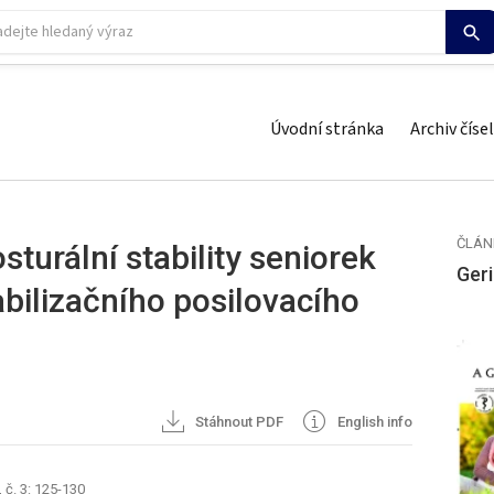
Úvodní stránka
Archiv čísel
ČLÁN
sturální stability seniorek
Geri
bilizačního posilovacího
Stáhnout PDF
English info
 č. 3: 125-130