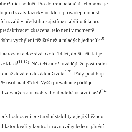
ohrožující podnět. Pro dobrou balanční schopnost je
lů před svaly fázickými, které provádějí činnost
ích svalů v předstihu zajistíme stabilitu těla pro
„předaktivace“ zkrácena, tělo není v momentě
(10)
tšímu vychýlení těžiště než u mladých jedinců
.
 narození a dozrává okolo 14 let, do 50–60 let je
(11,12)
se klesá
. Někteří autoři uvádějí, že posturální
(13)
estou až devátou dekádou života
. Pády postihují
% osob nad 85 let. Vyšší prevalence pádů je
(14-
alizovaných a u osob v dlouhodobé ústavní péči
na k hodnocení posturální stability a je již běžnou
indikátor kvality kontroly rovnováhy během plnění