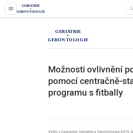
proLékaře.cz
proLékaře.cz
Možnosti ovlivnění po
pomocí centračně-sta
programu s fitbally
Vyšlo v časopise:
Geriatrie a Gerontologie 2015, 4,