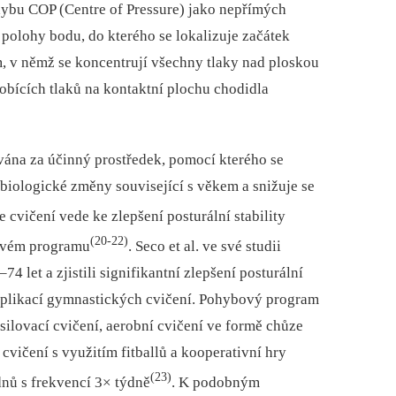
hybu COP (Centre of Pressure) jako nepřímých
polohy bodu, do kterého se lokalizuje začátek
em, v němž se koncentrují všechny tlaky nad ploskou
obících tlaků na kontaktní plochu chodidla
vána za účinný prostředek, pomocí kterého se
se biologické změny související s věkem a snižuje se
e cvičení vede ke zlepšení posturální stability
(20-22)
bovém programu
. Seco et al. ve své studii
 let a zjistili signifikantní zlepšení posturální
e aplikací gymnastických cvičení. Pohybový program
silovací cvičení, aerobní cvičení ve formě chůze
cvičení s využitím fitballů a kooperativní hry
(23)
nů s frekvencí 3× týdně
. K podobným