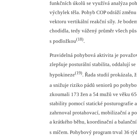
funkčních úkolů se využívá analýza po
výchylek těla. Pohyb COP odráží změnu 
vektoru vertikální reakční síly. Je bod
chodidla, tedy vážený průměr všech půs
(18)
s podložkou
.
Pravidelná pohybová aktivita je považo
zlepšuje posturální stabilita, oddalují 
(19)
hypokineze
. Řada studií prokázala, ž
a snižuje riziko pádů seniorů po pohy
zkoumali 173 žen a 54 mužů ve věku 65–74
stability pomocí statické posturografi
zahrnoval protahovací, mobilizační a po
a krátkého běhu, koordinační a balanční 
s míčem. Pohybový program trval 36 týd