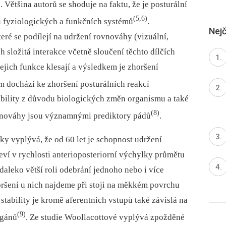
)
. Většina autorů se shoduje na faktu, že je posturální
(5,6)
u fyziologických a funkčních systémů
.
Nejč
teré se podílejí na udržení rovnováhy (vizuální,
h složitá interakce včetně sloučení těchto dílčích
ejich funkce klesají a výsledkem je zhoršení
m dochází ke zhoršení posturálních reakcí
ability z důvodu biologických změn organismu a také
(8)
vnováhy jsou významnými prediktory pádů
.
y vyplývá, že od 60 let je schopnost udržení
ojeví v rychlosti anterioposteriorní výchylky průmětu
 daleko větší roli odebrání jednoho nebo i více
oršení u nich najdeme při stoji na měkkém povrchu
tability je kromě aferentních vstupů také závislá na
(9)
rgánů
. Ze studie Woollacottové vyplývá zpožděné