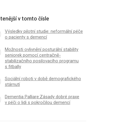
tenější v tomto čísle
Výsledky pilotní studie: neformální péče
o pacienty s demencí
Možnosti ovlivnění posturální stability
seniorek pomocí centračně-
stabilizačního posilovacího programu
s fitbally
Sociální roboti v době demografického
stárnutí
Dementia Palliare:Zásady dobré praxe
v péči o lidi s pokročilou demencí