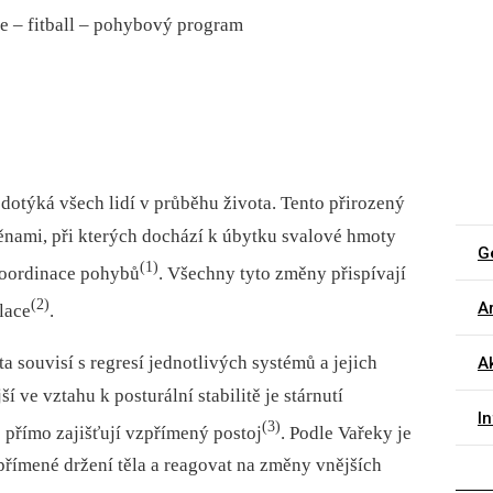
fie –⁠ fitball –⁠ pohybový program
e dotýká všech lidí v průběhu života. Tento přirozený
ěnami, při kterých dochází k úbytku svalové hmoty
G
(1)
 koordinace pohybů
. Všechny tyto změny přispívají
(2)
Ar
lace
.
ta souvisí s regresí jednotlivých systémů a jejich
Ak
 ve vztahu k posturální stabilitě je stárnutí
I
(3)
přímo zajišťují vzpřímený postoj
. Podle Vařeky je
vzpřímené držení těla a reagovat na změny vnějších