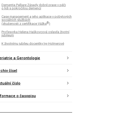
Dementia Palliare:Zásady dobré praxe v péči
o lidi s pokročilou demencí
Case management a jeho aplikace v pobytových
sociálních službách
®
(zkušenosti z certifikace Vážka
)
Profesorka Helena Haškovcová oslavila životní
jubileum
K životnímu jubileu docentky Ivy Holmerové
eriatrie a Gerontologie
chiv čísel
tuální číslo
nformace o časopisu