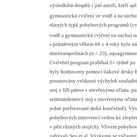
výsledkům dospěli i jiní autoři, kteří a
gymnastická cvičení ve vodě a na suchu
různých typů pohybových programů (cvi
vodě a gymnastická cvičení na suchu) na 
s průměrným věkem 69 ± 4 roky bylo náh
minitrampolínách (n = 23), aquagymnast
Cvičební program probíhal 2× týdně po
byly hodnoceny pomocí tlakové desky 
posuzovány velikosti výchylek souřadnic
stoj v šíři pánve s otevřenýma očima, pa
semitandemový stoj s otevřenýma očima
jedné preferované dolní končetině). Výs
pohybových intervencí vedou ke zlepšen
v pěti různých stojích). Vlivem pohybové
zabývali Seo et al. Výzkumu se zúčastni