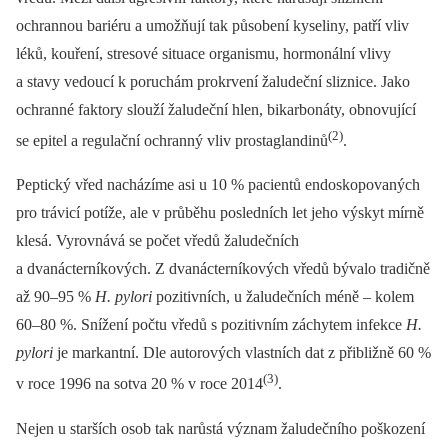
ochrannou bariéru a umožňují tak působení kyseliny, patří vliv
léků, kouření, stresové situace organismu, hormonální vlivy
a stavy vedoucí k poruchám prokrvení žaludeční sliznice. Jako
ochranné faktory slouží žaludeční hlen, bikarbonáty, obnovující
(2)
se epitel a regulační ochranný vliv prostaglandinů
.
Peptický vřed nacházíme asi u 10 % pacientů endoskopovaných
pro trávicí potíže, ale v průběhu posledních let jeho výskyt mírně
klesá. Vyrovnává se počet vředů žaludečních
a dvanácterníkových. Z dvanácterníkových vředů bývalo tradičně
až 90–95 %
H. pylori
pozitivních, u žaludečních méně –⁠ kolem
60–80 %. Snížení počtu vředů s pozitivním záchytem infekce
H.
pylori
je markantní. Dle autorových vlastních dat z přibližně 60 %
(3)
v roce 1996 na sotva 20 % v roce 2014
.
Nejen u starších osob tak narůstá význam žaludečního poškození