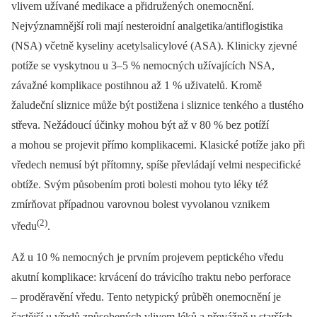
vlivem užívané medikace a přidružených onemocnění.
Nejvýznamnější roli mají nesteroidní analgetika/antiflogistika
(NSA) včetně kyseliny acetylsalicylové (ASA). Klinicky zjevné
potíže se vyskytnou u 3–5 % nemocných užívajících NSA,
závažné komplikace postihnou až 1 % uživatelů. Kromě
žaludeční sliznice může být postižena i sliznice tenkého a tlustého
střeva. Nežádoucí účinky mohou být až v 80 % bez potíží
a mohou se projevit přímo komplikacemi. Klasické potíže jako při
vředech nemusí být přítomny, spíše převládají velmi nespecifické
obtíže. Svým působením proti bolesti mohou tyto léky též
zmírňovat případnou varovnou bolest vyvolanou vznikem
(2)
vředu
.
Až u 10 % nemocných je prvním projevem peptického vředu
akutní komplikace: krvácení do trávicího traktu nebo perforace
–⁠ proděravění vředu. Tento netypický průběh onemocnění je
častější u vředů způsobených vlivem léků a převážně u starších