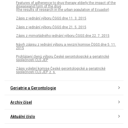
Features of adherence to drug therapy elderly:the impact of the
diseaseand form of the drug
(the results of research in the urban population of Ecuador)
Zápis z jednání výboru ČGGS dne 11. 3. 2015
Zápis z jednání výboru ČGGS dne 21. 5. 2015
Zápis z mimořádného jednání výboru ČGGS dne 22. 7. 2015
Návrh zápisu z jednání výboru a revizní komise ČGGS dne 5. 11.
2015
Prohlášení členů výboru České gerontologické a geriatrické
společnosti ČLS JEP
Zápis volební komise České gerontologické a geriatrické
společnosti ČLS JEP, z. s.
Geriatrie a Gerontologie
Archiv čísel
Aktuální číslo