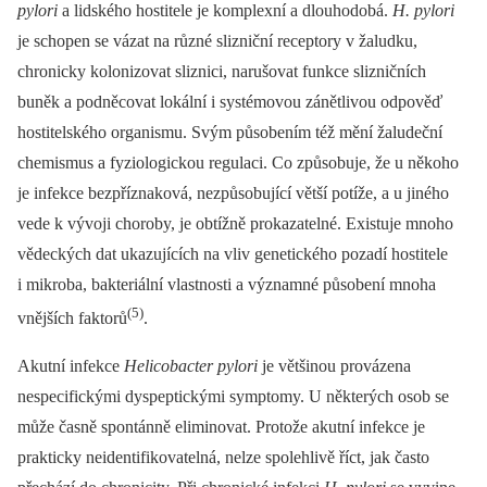
pylori
a lidského hostitele je komplexní a dlouhodobá.
H. pylori
je schopen se vázat na různé slizniční receptory v žaludku,
chronicky kolonizovat sliznici, narušovat funkce slizničních
buněk a podněcovat lokální i systémovou zánětlivou odpověď
hostitelského organismu. Svým působením též mění žaludeční
chemismus a fyziologickou regulaci. Co způsobuje, že u někoho
je infekce bezpříznaková, nezpůsobující větší potíže, a u jiného
vede k vývoji choroby, je obtížně prokazatelné. Existuje mnoho
vědeckých dat ukazujících na vliv genetického pozadí hostitele
i mikroba, bakteriální vlastnosti a významné působení mnoha
(5)
vnějších faktorů
.
Akutní infekce
Helicobacter pylori
je většinou provázena
nespecifickými dyspeptickými symptomy. U některých osob se
může časně spontánně eliminovat. Protože akutní infekce je
prakticky neidentifikovatelná, nelze spolehlivě říct, jak často