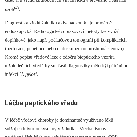
(4)
osob
.
Diagnostika vředů žaludku a dvanácterníku je primárně
endoskopická. Radiologické zobrazovací metody lze využít
doplňkově, jako např. počítačovou tomografii při komplikacích
(perforace, penetrace nebo endoskopem neprostupná stenóza).
Kromě popisu vředové leze a odběru bioptického vzorku
u žaludečních vředů by součástí diagnostiky mělo být pátrání po
infekci
H. pylori
.
Léčba peptického vředu
V léčbě vředové choroby je dominantně využíváno léků
snižujících tvorbu kyseliny v žaludku. Mechanismus