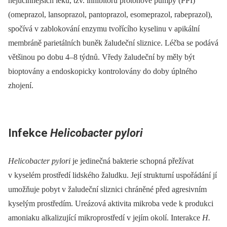
nejúčinnějších léků, tzv. inhibitorů protonové pumpy (PPI)
(omeprazol, lansoprazol, pantoprazol, esomeprazol, rabeprazol),
spočívá v zablokování enzymu tvořícího kyselinu v apikální
membráně parietálních buněk žaludeční sliznice. Léčba se podává
většinou po dobu 4–8 týdnů. Vředy žaludeční by měly být
bioptovány a endoskopicky kontrolovány do doby úplného
zhojení.
Infekce
Helicobacter pylori
Helicobacter pylori
je jedinečná bakterie schopná přežívat
v kyselém prostředí lidského žaludku. Její strukturní uspořádání jí
umožňuje pobyt v žaludeční sliznici chráněné před agresivním
kyselým prostředím. Ureázová aktivita mikroba vede k produkci
amoniaku alkalizující mikroprostředí v jejím okolí. Interakce
H.