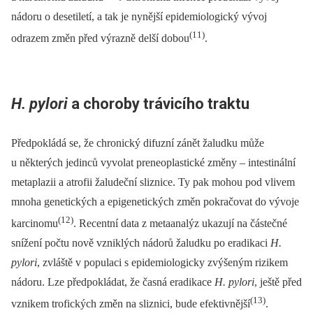
nádoru o desetiletí, a tak je nynější epidemiologický vývoj
(11)
odrazem změn před výrazně delší dobou
.
H. pylori
a choroby trávicího traktu
Předpokládá se, že chronický difuzní zánět žaludku může
u některých jedinců vyvolat preneoplastické změny –⁠ intestinální
metaplazii a atrofii žaludeční sliznice. Ty pak mohou pod vlivem
mnoha genetických a epigenetických změn pokračovat do vývoje
(12)
karcinomu
. Recentní data z metaanalýz ukazují na částečné
snížení počtu nově vzniklých nádorů žaludku po eradikaci
H.
pylori
, zvláště v populaci s epidemiologicky zvýšeným rizikem
nádoru. Lze předpokládat, že časná eradikace
H. pylori
, ještě před
(13)
vznikem trofických změn na sliznici, bude efektivnější
.