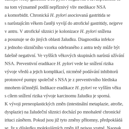
na tom významně podílí nepříznivý vliv medikace NSA
a komorbidit. Chronická
H. pylori
asociovaná gastritida se
s narůstajícím věkem častěji vyvíjí do atrofické gastritidy, nejprve
v antru. V atrofické sliznici je kolonizace
H. pylori
snížena
a posunuje se do jiných oblasti žaludku. Diagnostika infekce
z jednoho slizničního vzorku odebraného z antra tedy může být
falešně negativní. Ve vyšších věkových skupinách narůstá užívání
NSA. Preventivní eradikace
H. pylori
vede ke snížení rizika
vývoje vředů a jejich komplikací, nicméně podávání inhibitorů
protonové pumpy společně s NSA je z preventivního hlediska
mnohem účinnější. Indikace eradikace
H. pylori
ve vyšším věku
s cílem snížení rizika vývoje karcinomu žaludku je sporná.
K vývoji preneoplastických změn (intestinální metaplazie, atrofie,
dysplazie) na žaludeční sliznici dochází po mnohaleté chronické
iritaci zánětem. Pokud jsou již tyto změny přítomny, předpokládá
se, že v důsledku molekulárních změn již nejsou vratné. Naopak