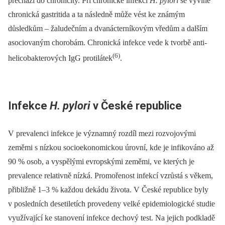
přechází do chronicity. Při chronické infekci
H. pylori
se vyvine
chronická gastritida a ta následně může vést ke známým
důsledkům –⁠ žaludečním a dvanácterníkovým vředům a dalším
asociovaným chorobám. Chronická infekce vede k tvorbě anti-
(6)
helicobakterových IgG protilátek
.
Infekce
H. pylori
v České republice
V prevalenci infekce je významný rozdíl mezi rozvojovými
zeměmi s nízkou socioekonomickou úrovní, kde je infikováno až
90 % osob, a vyspělými evropskými zeměmi, ve kterých je
prevalence relativně nízká. Promořenost infekcí vzrůstá s věkem,
přibližně 1–3 % každou dekádu života. V České republice byly
v posledních desetiletích provedeny velké epidemiologické studie
využívající ke stanovení infekce dechový test. Na jejich podkladě