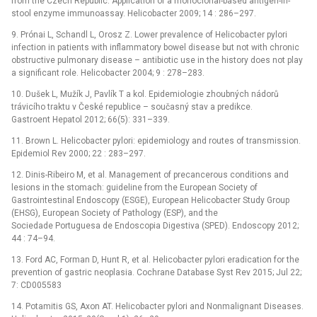
from the Czech Republic. Application of a monoclonal-based antigen-in-
stool enzyme immunoassay. Helicobacter 2009; 14 : 286–297.
9. Prónai L, Schandl L, Orosz Z. Lower prevalence of Helicobacter pylori
infection in patients with inflammatory bowel disease but not with chronic
obstructive pulmonary disease –⁠ antibiotic use in the history does not play
a significant role. Helicobacter 2004; 9 : 278–283.
10. Dušek L, Mužík J, Pavlík T a kol. Epidemiologie zhoubných nádorů
trávicího traktu v České republice –⁠ současný stav a predikce.
Gastroent Hepatol 2012; 66(5): 331–339.
11. Brown L. Helicobacter pylori: epidemiology and routes of transmission.
Epidemiol Rev 2000; 22 : 283–297.
12. Dinis-Ribeiro M, et al. Management of precancerous conditions and
lesions in the stomach: guideline from the European Society of
Gastrointestinal Endoscopy (ESGE), European Helicobacter Study Group
(EHSG), European Society of Pathology (ESP), and the
Sociedade Portuguesa de Endoscopia Digestiva (SPED). Endoscopy 2012;
44 : 74–94.
13. Ford AC, Forman D, Hunt R, et al. Helicobacter pylori eradication for the
prevention of gastric neoplasia. Cochrane Database Syst Rev 2015; Jul 22;
7: CD005583
14. Potamitis GS, Axon AT. Helicobacter pylori and Nonmalignant Diseases.