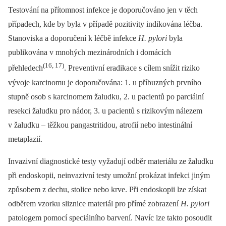
Testování na přítomnost infekce je doporučováno jen v těch
případech, kde by byla v případě pozitivity indikována léčba.
Stanoviska a doporučení k léčbě infekce
H. pylori
byla
publikována v mnohých mezinárodních i domácích
(16, 17)
přehledech
. Preventivní eradikace s cílem snížit riziko
vývoje karcinomu je doporučována: 1. u příbuzných prvního
stupně osob s karcinomem žaludku, 2. u pacientů po parciální
resekci žaludku pro nádor, 3. u pacientů s rizikovým nálezem
v žaludku –⁠ těžkou pangastritidou, atrofií nebo intestinální
metaplazií.
Invazivní diagnostické testy vyžadují odběr materiálu ze žaludku
při endoskopii, neinvazivní testy umožní prokázat infekci jiným
způsobem z dechu, stolice nebo krve. Při endoskopii lze získat
odběrem vzorku sliznice materiál pro přímé zobrazení
H. pylori
patologem pomocí speciálního barvení. Navíc lze takto posoudit