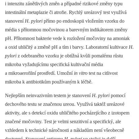
i intenzitu zánětlivých změn a případné rizikové změny typu
intestinální metaplazie či atrofie. Rychlý ureázový test využívá
stanovení
H. pylori
přímo po endoskopii vložením vzorku do
média s přítomnou močovinou a barevným indikátorem změny
pH. Přítomnost bakterie vede k rozložení močoviny na amoniak
a oxid uhličitý a změně pH a tím i barvy. Laboratorní kultivace
H.
pylori
z odebraného vzorku je obtížná kvůli pomalému růstu
mikroba vyžadujícímu specifická kultivační média
a mikroaerofilní prostředí. Umožní
in vitro
test na citlivost
mikroba k antibiotikům používaným k léčbě.
Nejlepším neinvazivním testem je stanovení
H. pylori
pomocí
dechového testu se značenou ureou. Využívá taktéž ureázové
aktivity, ale s detekcí oxidu uhličitého pocházejícího z izotopem
značené močoviny. Test je velmi senzitivní a specifický, ale
vzhledem k technické náročnosti a nákladům není všeobecně
dostupný. Stanovení antigenu
H. pylori
ve stolici je další