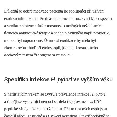
Důležitá je dobrá motivace pacienta ke spolupráci při užívání
eradikačního režimu, Předčasné ukončení může vést k neúspěchu
a vzniku rezistence. Informovanost o možných nežádoucích
účincích antibiotické terapie a snaha o ovlivnění např. probiotiky
mohou být nápomocné. Účinnost eradikace by měla být
zkontrolována buď při endoskopii, je-li indikována, nebo
dechovým testem či antigenem ve stolici.
Specifika infekce
H. pylori
ve vyšším věku
S narůstajícím věkem se zvyšuje prevalence infekce
H. pylori
a častěji se vyskytují i nemoci s infekcí spojované –⁠ zvláště
peptické vředy a karcinom žaludku. Přesto u starých osob jsou
častější vředy gastrické a
H. pylori
negativní. Pravděpodobně se