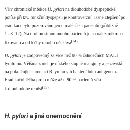
Vliv chronické infekce
H. pylori
na dlouhodobé dyspeptické
potíže při tzv. funkční dyspepsii je kontroverzní. Jasné zlepšení po
eradikaci bylo pozorováno jen u malé části pacientů (přibližně
1 : 8–12). Na druhou stranu mnoho pacientů je na nález mikroba
(14)
fixováno a od léčby mnoho očekává
.
H. pylori
je zodpovědný za více než 90 % žaludečních MALT
lymfomů. Většina z nich je nízkého stupně malignity a je závislá
na pokračující stimulaci B lymfocytů bakteriálním antigenem.
Eradikační léčba proto může až u 80 % pacientů vést
(15)
k dlouhodobé remisi
.
H. pylori
a jiná onemocnění