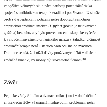
ve vyšších věkových skupinách narůstají potenciální rizika
spojená s antibiotickou terapií k eradikaci používanou. U starších
osob s dyspeptickými potížemi nelze doporučit samotnou
empirickou eradikaci infekce
H. pylori
(pokud je neinvazivně
zjištěna) bez toho, aby bylo provedeno endoskopické vyšetření
k vyloučení závažného organického nálezu v žaludku. Účinnost
eradikační terapie není u starších osob odlišná od mladších.
Dokonce se zdá, že i nižší dávky používaných léků v důsledku
(18)
změněné kinetiky by mohly být srovnatelně účinné
.
Závěr
Peptické vředy žaludku a dvanácterníku jsou i v době účinné
antisekreční léčby významným zdravotním problémem nejen