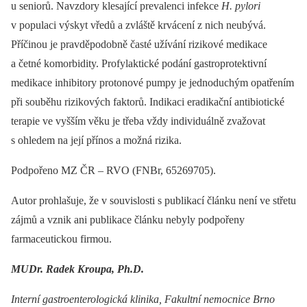
u seniorů. Navzdory klesající prevalenci infekce
H. pylori
v populaci výskyt vředů a zvláště krvácení z nich neubývá.
Příčinou je pravděpodobně časté užívání rizikové medikace
a četné komorbidity. Profylaktické podání gastroprotektivní
medikace inhibitory protonové pumpy je jednoduchým opatřením
při souběhu rizikových faktorů. Indikaci eradikační antibiotické
terapie ve vyšším věku je třeba vždy individuálně zvažovat
s ohledem na její přínos a možná rizika.
Podpořeno MZ ČR –⁠ RVO (FNBr, 65269705).
Autor prohlašuje, že v souvislosti s publikací článku není ve střetu
zájmů a vznik ani publikace článku nebyly podpořeny
farmaceutickou firmou.
MUDr. Radek Kroupa, Ph.D.
Interní gastroenterologická klinika, Fakultní nemocnice Brno