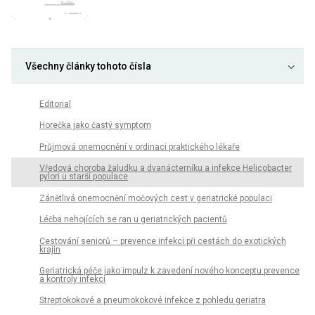
Všechny články tohoto čísla
Editorial
Horečka jako častý symptom
Průjmová onemocnění v ordinaci praktického lékaře
Vředová choroba žaludku a dvanácterníku a infekce Helicobacter
pylori u starší populace
Zánětlivá onemocnění močových cest v geriatrické populaci
Léčba nehojících se ran u geriatrických pacientů
Cestování seniorů – prevence infekcí při cestách do exotických
krajin
Geriatrická péče jako impulz k zavedení nového konceptu prevence
a kontroly infekcí
Streptokokové a pneumokokové infekce z pohledu geriatra