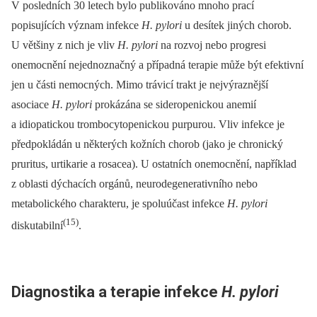
V posledních 30 letech bylo publikováno mnoho prací
popisujících význam infekce
H. pylori
u desítek jiných chorob.
U většiny z nich je vliv
H. pylori
na rozvoj nebo progresi
onemocnění nejednoznačný a případná terapie může být efektivní
jen u části nemocných. Mimo trávicí trakt je nejvýraznější
asociace
H. pylori
prokázána se sideropenickou anemií
a idiopatickou trombocytopenickou purpurou. Vliv infekce je
předpokládán u některých kožních chorob (jako je chronický
pruritus, urtikarie a rosacea). U ostatních onemocnění, například
z oblasti dýchacích orgánů, neurodegenerativního nebo
metabolického charakteru, je spoluúčast infekce
H. pylori
(15)
diskutabilní
.
Diagnostika a terapie infekce
H. pylori