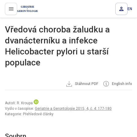
EN
proLékaře.cz
Vředová choroba žaludku a
dvanácterníku a infekce
Helicobacter pylori u starší
populace
Stáhnout PDF
English info
Autoři: R. Kroupa
Vyšlo v časopise:
Geriatrie a Gerontologie 2015, 4, č. 4: 177-180
Kategorie: Přehledové články
Souhrn