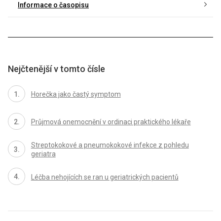
Informace o časopisu
Nejčtenější v tomto čísle
Horečka jako častý symptom
Průjmová onemocnění v ordinaci praktického lékaře
Streptokokové a pneumokokové infekce z pohledu
geriatra
Léčba nehojících se ran u geriatrických pacientů