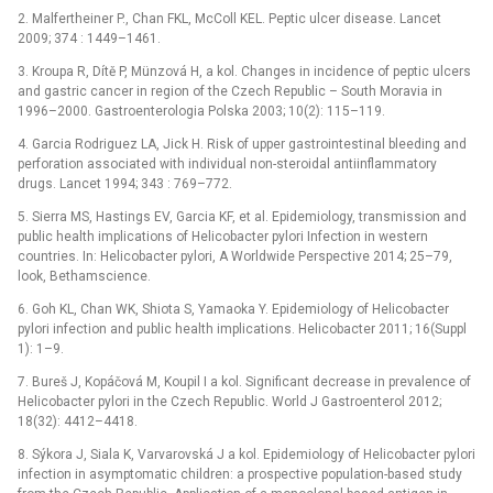
2. Malfertheiner P., Chan FKL, McColl KEL. Peptic ulcer disease. Lancet
2009; 374 : 1449–1461.
3. Kroupa R, Dítě P, Münzová H, a kol. Changes in incidence of peptic ulcers
and gastric cancer in region of the Czech Republic –⁠ South Moravia in
1996–2000. Gastroenterologia Polska 2003; 10(2): 115–119.
4. Garcia Rodriguez LA, Jick H. Risk of upper gastrointestinal bleeding and
perforation associated with individual non-steroidal antiinflammatory
drugs. Lancet 1994; 343 : 769–772.
5. Sierra MS, Hastings EV, Garcia KF, et al. Epidemiology, transmission and
public health implications of Helicobacter pylori Infection in western
countries. In: Helicobacter pylori, A Worldwide Perspective 2014; 25–79,
look, Bethamscience.
6. Goh KL, Chan WK, Shiota S, Yamaoka Y. Epidemiology of Helicobacter
pylori infection and public health implications. Helicobacter 2011; 16(Suppl
1): 1–9.
7. Bureš J, Kopáčová M, Koupil I a kol. Significant decrease in prevalence of
Helicobacter pylori in the Czech Republic. World J Gastroenterol 2012;
18(32): 4412–4418.
8. Sýkora J, Siala K, Varvarovská J a kol. Epidemiology of Helicobacter pylori
infection in asymptomatic children: a prospective population-based study