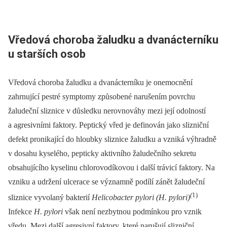
Vředová choroba žaludku a dvanácterníku
u starších osob
Vředová choroba žaludku a dvanácterníku je onemocnění
zahrnující pestré symptomy způsobené narušením povrchu
žaludeční sliznice v důsledku nerovnováhy mezi její odolností
a agresivními faktory. Peptický vřed je definován jako slizniční
defekt pronikající do hloubky sliznice žaludku a vzniká výhradně
v dosahu kyselého, pepticky aktivního žaludečního sekretu
obsahujícího kyselinu chlorovodíkovou i další trávicí faktory. Na
vzniku a udržení ulcerace se významně podílí zánět žaludeční
(
1)
sliznice vyvolaný bakterií
Helicobacter pylori (H. pylori)
Infekce
H. pylori
však není nezbytnou podmínkou pro vznik
vředu. Mezi další agresivní faktory, které narušují slizniční