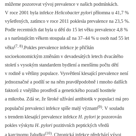
můžeme pozorovat vývoj prevalence v našich podmínkách.
V roce 2001 byla infekce
Helicobacter pylori
přítomna u 41,7 %
vyšetřených, zatímco v roce 2011 poklesla prevalence na 23,5 %.
Podle recentních dat byla u dětí do 15 let věku prevalence 4,8 %
a s narůstajícím věkem stoupala až na 37–44 % u osob nad 55 let
(7, 8)
věku
.Pokles prevalence infekce je přičítán
socioekonomickým změnám v devadesátých letech dvacátého
století s vysokým standardem bydlení a menšímu počtu dětí
v rodině u většiny populace. Vysvětlení klesající prevalence není
jednoznačné a podílí se na něm pravděpodobně i mnoho dalších
faktorů z vnějšího prostředí a genetického pozadí hostitele
a mikroba. Zdá se, že široké užívání antibiotik v populaci má pro
(9)
populační prevalenci infekce spíše malý význam
. V souladu
s trendem klesající prevalence infekce
H. pylori
je pozorován
pokles výskytu
H. pylori
pozitivních peptických vředů
(10)
a karcinomu žaludku
. Chronická infekce předchází vývoj