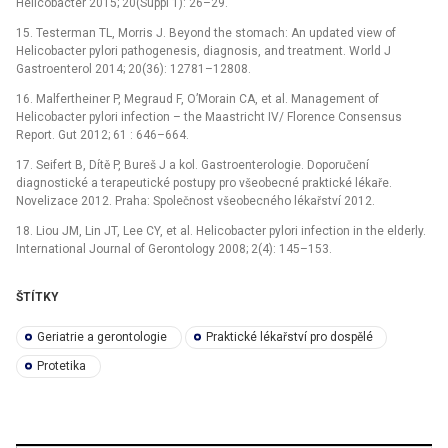
Helicobacter 2015; 20(Suppl 1): 26–29.
15. Testerman TL, Morris J. Beyond the stomach: An updated view of
Helicobacter pylori pathogenesis, diagnosis, and treatment. World J
Gastroenterol 2014; 20(36): 12781–12808.
16. Malfertheiner P, Megraud F, O’Morain CA, et al. Management of
Helicobacter pylori infection –⁠ the Maastricht IV/ Florence Consensus
Report. Gut 2012; 61 : 646–664.
17. Seifert B, Dítě P, Bureš J a kol. Gastroenterologie. Doporučení
diagnostické a terapeutické postupy pro všeobecné praktické lékaře.
Novelizace 2012. Praha: Společnost všeobecného lékařství 2012.
18. Liou JM, Lin JT, Lee CY, et al. Helicobacter pylori infection in the elderly.
International Journal of Gerontology 2008; 2(4): 145–153.
ŠTÍTKY
Geriatrie a gerontologie
Praktické lékařství pro dospělé
Protetika