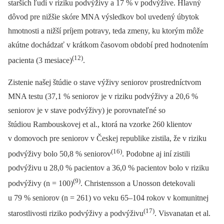
starších ľudí v riziku podvýživy a 17 % v podvýžive. Hlavný
dôvod pre nižšie skóre MNA výsledkov bol uvedený úbytok
hmotnosti a nižší príjem potravy, teda zmeny, ku ktorým môže
akútne dochádzať v krátkom časovom období pred hodnotením
(12)
pacienta (3 mesiace)
.
Zistenie našej štúdie o stave výživy seniorov prostredníctvom
MNA testu (37,1 % seniorov je v riziku podvýživy a 20,6 %
seniorov je v stave podvýživy) je porovnateľné so
štúdiou Rambouskovej et al., ktorá na vzorke 260 klientov
v domovoch pre seniorov v Českej republike zistila, že v riziku
(16)
podvýživy bolo 50,8 % seniorov
. Podobne aj iní zistili
podvýživu u 28,0 % pacientov a 36,0 % pacientov bolo v riziku
(9)
podvýživy (n = 100)
. Christensson a Unosson detekovali
u 79 % seniorov (n = 261) vo veku 65–104 rokov v komunitnej
(17)
starostlivosti riziko podvýživy a podvýživu
. Visvanatan et al.