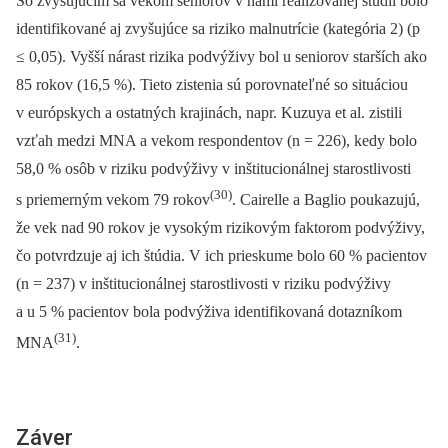
So zvyšujúcim sa vekom seniorov v nami realizovanej štúdii bolo
identifikované aj zvyšujúce sa riziko malnutrície (kategória 2) (p
≤ 0,05). Vyšší nárast rizika podvýživy bol u seniorov starších ako
85 rokov (16,5 %). Tieto zistenia sú porovnateľné so situáciou
v európskych a ostatných krajinách, napr. Kuzuya et al. zistili
vzťah medzi MNA a vekom respondentov (n = 226), kedy bolo
58,0 % osôb v riziku podvýživy v inštitucionálnej starostlivosti
(30)
s priemerným vekom 79 rokov
. Cairelle a Baglio poukazujú,
že vek nad 90 rokov je vysokým rizikovým faktorom podvýživy,
čo potvrdzuje aj ich štúdia. V ich prieskume bolo 60 % pacientov
(n = 237) v inštitucionálnej starostlivosti v riziku podvýživy
a u 5 % pacientov bola podvýživa identifikovaná dotazníkom
(31)
MNA
.
Záver