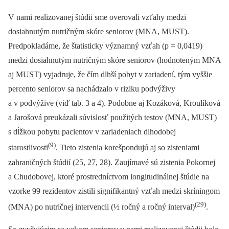
V nami realizovanej štúdii sme overovali vzťahy medzi
dosiahnutým nutričným skóre seniorov (MNA, MUST).
Predpokladáme, že štatisticky významný vzťah (p = 0,0419)
medzi dosiahnutým nutričným skóre seniorov (hodnoteným MNA
aj MUST) vyjadruje, že čím dlhší pobyt v zariadení, tým vyššie
percento seniorov sa nachádzalo v riziku podvýživy
a v podvýžive (viď tab. 3 a 4). Podobne aj Kozáková, Kroulíková
a Jarošová preukázali súvislosť použitých testov (MNA, MUST)
s dĺžkou pobytu pacientov v zariadeniach dlhodobej
(9)
starostlivosti
. Tieto zistenia korešpondujú aj so zisteniami
zahraničných štúdií (25, 27, 28). Zaujímavé sú zistenia Pokornej
a Chudobovej, ktoré prostredníctvom longitudinálnej štúdie na
vzorke 99 rezidentov zistili signifikantný vzťah medzi skríningom
(29)
(MNA) po nutričnej intervencii (½ ročný a ročný interval)
.