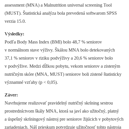
assessment (MNA) a Malnutrition universal screening Tool
(MUST). Štatistická analýza bola prevedená softwarom SPSS
verzia 15.0.
Výsledky:
Podľa Body Mass Index (BMI) bolo 48,7 % seniorov
v normálnom stave výživy. Škálou MNA bolo detekovaných
37,1 % seniorov v riziku podvýživy a 20,6 % seniorov bolo
v podvýžive. Medzi dĺžkou pobytu, vekom seniorov a zisteným
nutričným skóre (MNA, MUST) seniorov boli zistené štatisticky
významné vzťahy (p < 0,05).
Záver:
Navrhujeme realizovať pravidelný nutričný skríning sestrou
prostredníctvom škály MNA, ktorá sa javí ako užitočný, platný
a úspešný skríningový nástroj pre seniorov žijúcich v pobytových
zariadeniach. Náš prieskum potvrdzuje užitočnosť tohto nástroja