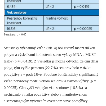
Poznámka: p < 0,05
Štatisticky významný vzťah (tab. 4) bol zistený medzi dĺžkou
pobytu a výsledkami hodnotenia stavu výživy MNA a MUST
testov (p = 0,0419). Z výsledku je možné odvodiť, že čím dlhší
pobyt, tým vyššie percento (22,7 %) seniorov bolo v riziku
podvýživy a v podvýžive. Podobne bol štatisticky signifikantný
vzťah potvrdený medzi vekom seniorov a stavom výživy (p =
0,00025). Čím vyšší vek, tým viac seniorov (16,5 %) sa
nachádzalo v riziku podvýživy alebo v manifestovanom
a screeningovým vyšetrením overenom stave podvýživy.