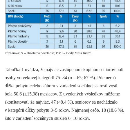
Poznámka: N – absolútna početnosť; BMI – Body Mass Index
Tabuľka 1 uvádza, že najviac zastúpenou skupinou seniorov boli
osoby vo vekovej kategórii 75–84 (n = 65; 67 %). Priemerná
dĺžka pobytu celého súboru v zariadení sociálnej starostlivosti
bola 50,6 (±15,98) mesiacov. Z uvedených výsledkov môžeme
skonštatovať, že najviac, 47 (48,4 %), seniorov sa nachádzalo
v kategórii dĺžky pobytu 3–5 rokov. Najmenej osôb, 18 (18,6 %),
žilo v zariadení sociálnych služieb 6–10 rokov.