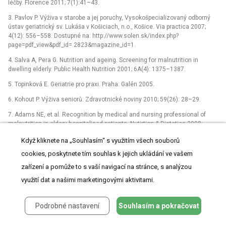
léčby. Florence 2011; 7(1):41–43.
3. Pavlov P. Výživa v starobe a jej poruchy, Vysokošpecializovaný odborný
ústav geriatrický sv. Lukáša v Košiciach, n.o., Košice. Via practica 2007;
4(12): 556–558. Dostupné na: http://www.solen.sk/index.php?
page=pdf_view&pdf_id= 2823&magazine_id=1.
4. Salva A, Pera G. Nutrition and ageing. Screening for malnutrition in
dwelling elderly. Public Health Nutrition 2001; 6A(4): 1375–1387.
5. Topinková E. Geriatrie pro praxi. Praha: Galén 2005.
6. Kohout P. Výživa seniorů. Zdravotnické noviny 2010; 59(26): 28–29.
7. Adams NE, et al. Recognition by medical and nursing professional of
malnutrition in eldery hospitalised patients. Nutirtion & Dietetics 2008;
68(2): 144–150.
Když kliknete na „Souhlasím“ s využitím všech souborů
8. Green SM, Watson R. Nutritional screening and assessment tools for
cookies, poskytnete tím souhlas k jejich ukládání ve vašem
older adults: literature review. J Adv Nurs 2006; 54(4): 477–490.
zařízení a pomůže to s vaší navigací na stránce, s analýzou
9. Kozáková R, Kroulíková L, Jarošová D. Hodnocení stavu výživy pacientů
využití dat a našimi marketingovými aktivitami.
v zařízení dlouhodobé péče. Ošetřovatelství a porodní asistence 2011; 2(1):
179–183.
10. Guigoz Y, Lauque S, Vellas B. Identifying the elderly at risk for
Podrobné nastavení
Souhlasím a pokračovat
malnutrition: the Mini Nutritional Assessment. Clin Geriatr Med 2002; (18):
737–757.