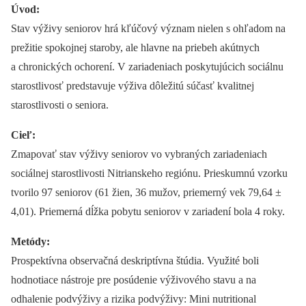
Úvod:
Stav výživy seniorov hrá kľúčový význam nielen s ohľadom na
prežitie spokojnej staroby, ale hlavne na priebeh akútnych
a chronických ochorení. V zariadeniach poskytujú­cich sociálnu
starostlivosť predstavuje výživa dôležitú súčasť kvalitnej
starostlivosti o seniora.
Cieľ:
Zmapovať stav výživy seniorov vo vybraných zariadeniach
sociálnej starostlivosti Nitrianskeho regiónu. Prieskumnú vzorku
tvorilo 97 seniorov (61 žien, 36 mužov, priemerný vek 79,64 ±
4,01). Priemerná dĺžka pobytu seniorov v zariadení bola 4 roky.
Metódy:
Prospektívna observačná deskriptívna štúdia. Využité boli
hodnotiace nástroje pre posúdenie výživového stavu a na
odhalenie podvýživy a rizika podvýživy: Mini nutritional