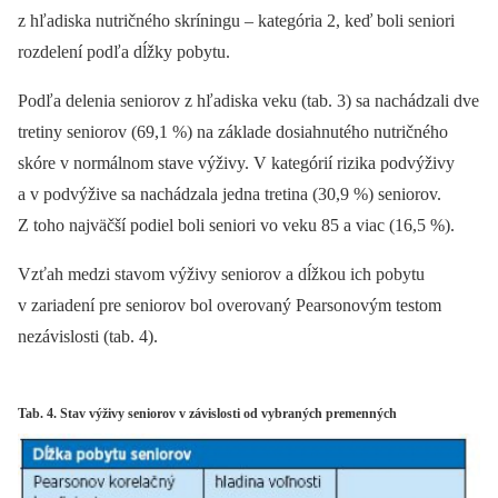
z hľadiska nutričného skríningu –⁠ kategória 2, keď boli seniori
rozdelení podľa dĺžky pobytu.
Podľa delenia seniorov z hľadiska veku (tab. 3) sa nachádzali dve
tretiny seniorov (69,1 %) na základe dosiahnutého nutričného
skóre v normálnom stave výživy. V kategórií rizika podvýživy
a v podvýžive sa nachádzala jedna tretina (30,9 %) seniorov.
Z toho najväčší podiel boli seniori vo veku 85 a viac (16,5 %).
Vzťah medzi stavom výživy seniorov a dĺžkou ich pobytu
v zariadení pre seniorov bol overovaný Pearsonovým testom
nezávislosti (tab. 4).
Tab. 4. Stav výživy seniorov v závislosti od vybraných premenných