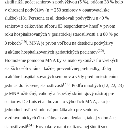
zistili nižší počet seniorov s podvýživou (5 %), pričom 38 % bolo
v ohrození podvýživy (n = 250 seniorov v opatrovateľskej
službe) (18). Perssona et al. detekovali podvýživu u 40 %
seniorov z celkového súboru 83 respondentov hneď v prvom
roku hospitalizovaných v geriatrickej starostlivosti a u 80 % po
(19)
3 rokoch
. MNA je prvou voľbou na detekciu podvýživy
(20)
u akútne hospitalizovaných geriatrických pacientov
.
Hodnotenie pomocou MNA by sa malo vykonávať u všetkých
starších osôb v rámci každej preventívnej prehliadky, ďalej
u akútne hospitalizovaných seniorov a vždy pred umiestnením
(21)
jedinca do ústavnej starostlivosti
. Podľa mnohých (12, 22, 23)
je MNA užitočný, validný a úspešný skríningový nástroj pre
seniorov. De Luis et al. hovoria o výhodách MNA, ako je
jednoduchosť a vhodnosť použitia ako pre seniorov
v zdravotníckych či sociálnych zariadeniach, tak aj v domácej
(24)
starostlivosti
. Rovnako v nami realizovanej štúdii sme