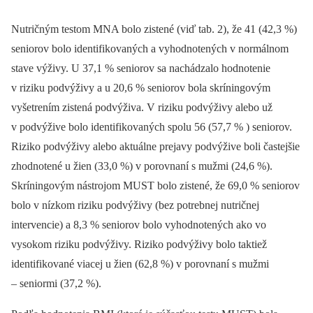
Nutričným testom MNA bolo zistené (viď tab. 2), že 41 (42,3 %)
seniorov bolo identifikovaných a vyhodnotených v normálnom
stave výživy. U 37,1 % seniorov sa nachádzalo hodnotenie
v riziku podvýživy a u 20,6 % seniorov bola skríningovým
vyšetrením zistená podvýživa. V riziku podvýživy alebo už
v podvýžive bolo identifikovaných spolu 56 (57,7 % ) seniorov.
Riziko podvýživy alebo aktuálne prejavy podvýžive boli častejšie
zhodnotené u žien (33,0 %) v porovnaní s mužmi (24,6 %).
Skríningovým nástrojom MUST bolo zistené, že 69,0 % seniorov
bolo v nízkom riziku podvýživy (bez potrebnej nutričnej
intervencie) a 8,3 % seniorov bolo vyhodnotených ako vo
vysokom riziku podvýživy. Riziko podvýživy bolo taktiež
identifikované viacej u žien (62,8 %) v porovnaní s mužmi
–⁠ seniormi (37,2 %).