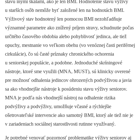
stavu inými škálami, ako je len BMI. Hodnotenie stavu výživy
u starších osôb nemôže byť založené len na hodnotách BMI.
Výživový stav hodnotený len pomocou BMI nezohľadňuje
významné parametre ako znížený príjem stravy, schudnutie počas
určitého časového obdobia alebo pohyblivosť jedinca, ale tiež
opuchy, mestnanie vo veľkom obehu (vo venóznej časti periférnej
cirkulácie), čo sú časté príznaky chronického ochorenia
u seniorskej populácie, a podobne. Jednoduché skríningové
nástroje, ktoré sme využili (MNA, MUST), sú klinicky overené
pre možnosť odhalenia jedincov ohrozených podvýživou a javia
sa ako vhodnejšie nástroje k posúdeniu stavu výživy seniorov.
MNA je podľa nás vhodnejší nástroj na odhalenie rizika
podvýživy a podvýživy, umožňuje včasné a rýchlejšie
ošetrovateľské intervencie ako samotný BMI, ktorý ale tiež nie je
v zariadeniach sociálnej starostlivosti rutinne využívaný.
Je potrebné venovať pozornosť problematike výživy seniorov aj