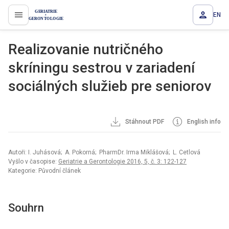
EN
proLékaře.cz
Realizovanie nutričného
skríningu sestrou v zariadení
sociálných služieb pre seniorov
Stáhnout PDF
English info
Autoři: I. Juhásová; A. Pokorná; PharmDr. Irma Miklášová; L. Cetlová
Vyšlo v časopise:
Geriatrie a Gerontologie 2016, 5, č. 3: 122-127
Kategorie: Původní článek
Souhrn