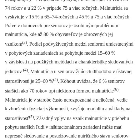
74 rokov a u 22 % v prípade 75 a viac ročných. Malnutrícia sa
vyskytuje v 15 % u 65–74-ročných a 45 % u 75 a viac ročných.
Práve v domovoch pre seniorov je osobitným problémom
malnutrícia, kde až 80 % obyvateľov je ohrozených jej
(3)
vznikom
. Podiel podvyživených medzi seniormi umiestnenými
v pobytových zariadeniach sa pohybuje medzi 15–60 %
v závislosti na použitých metódach a charakteristike sledovaných
(4)
jedincov
. Malnutrícia u seniorov žijúcich dlhodobo v ústavnej
(5)
starostlivosti je 25–60 %
. Kohout uvádza, že 6 % seniorov
(6)
starších ako 70 rokov trpí niektorou formou malnutrície
.
Malnutrícia je v starobe často nerozpoznaná a neliečená, vedie
k zhoršeniu fyzickej výkonnosti, zvyšuje mortalitu a náklady na
(5)
starostlivosť
. Zásadný vplyv na vznik malnutrície v priebehu
pobytu starších ľudí v inštitucionálnom zariadení môže mať
nepresné sledovanie a posudzovanie nutričného stavu seniorov