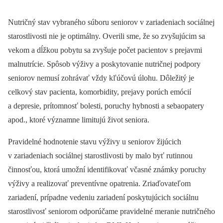
Nutričný stav vybraného súboru seniorov v zariadeniach sociálnej
starostlivosti nie je optimálny. Overili sme, že so zvyšujúcim sa
vekom a dĺžkou pobytu sa zvyšuje počet pacientov s prejavmi
malnutrície. Spôsob výživy a poskytovanie nutričnej podpory
seniorov nemusí zohrávať vždy kľúčovú úlohu. Dôležitý je
celkový stav pacienta, komorbidity, prejavy porúch emócií
a depresie, prítomnosť bolesti, poruchy hybnosti a sebaopatery
apod., ktoré významne limitujú život seniora.
Pravidelné hodnotenie stavu výživy u seniorov žijúcich
v zariadeniach sociálnej starostlivosti by malo byť rutinnou
činnosťou, ktorá umožní identifikovať včasné známky poruchy
výživy a realizovať preventívne opatrenia. Zriaďovateľom
zariadení, prípadne vedeniu zariadení poskytujúcich sociálnu
starostlivosť seniorom odporúčame pravidelné meranie nutričného