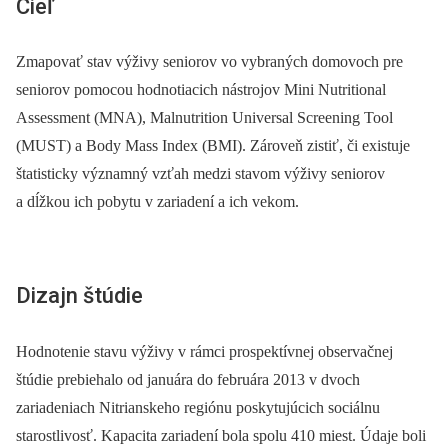
Cieľ
Zmapovať stav výživy seniorov vo vybraných domovoch pre
seniorov pomocou hodnotiacich nástrojov Mini Nutritional
Assessment (MNA), Malnutrition Universal Screening Tool
(MUST) a Body Mass Index (BMI). Zároveň zistiť, či existuje
štatisticky významný vzťah medzi stavom výživy seniorov
a dĺžkou ich pobytu v zariadení a ich vekom.
Dizajn štúdie
Hodnotenie stavu výživy v rámci prospektívnej observačnej
štúdie prebiehalo od januára do februára 2013 v dvoch
zariadeniach Nitrianskeho regiónu poskytujúcich sociálnu
starostlivosť. Kapacita zariadení bola spolu 410 miest. Údaje boli