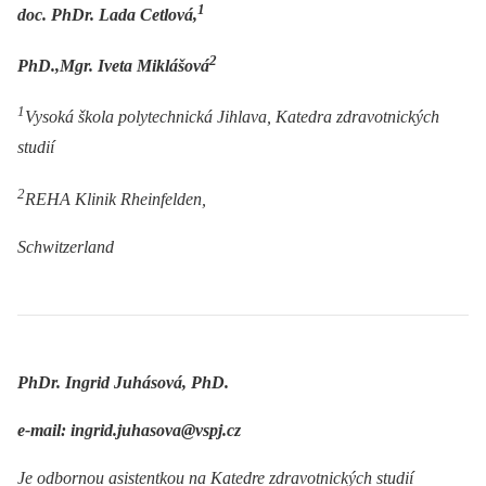
1
doc. PhDr. Lada Cetlová,
2
PhD.
,Mgr. Iveta Miklášová
1
Vysoká škola polytechnická Jihlava, Katedra zdravotnických
studií
2
REHA Klinik Rheinfelden,
Schwitzerland
PhDr. Ingrid Juhásová, PhD.
e-mail: ingrid.juhasova@vspj.cz
Je odbornou asistentkou na Katedre zdravotnických studií