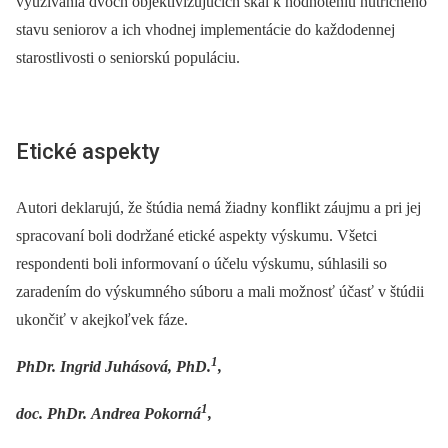
využívania dvoch objektivizujúcich škál k hodnoteniu nutričného
stavu seniorov a ich vhodnej implementácie do každodennej
starostlivosti o seniorskú populáciu.
Etické aspekty
Autori deklarujú, že štúdia nemá žiadny konflikt záujmu a pri jej
spracovaní boli dodržané etické aspekty výskumu. Všetci
respondenti boli informovaní o účelu výskumu, súhlasili so
zaradením do výskumného súboru a mali možnosť účasť v štúdii
ukončiť v akejkoľvek fáze.
1
PhDr. Ingrid Juhásová, PhD.
,
1
doc. PhDr. Andrea Pokorná
,