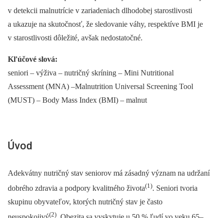
v detekcii malnutrície v zariade­niach dlhodobej starostlivosti
a ukazuje na skutočnosť, že sledovanie váhy, respektíve BMI je
v starostlivosti dôležité, avšak nedostatočné.
Kľúčové slová:
seniori –⁠ výživa –⁠ nutričný skríning –⁠ Mini Nutritional
Assessment (MNA) –Malnutrition Universal Screening Tool
(MUST) –⁠ Body Mass Index (BMI) –⁠ malnut
Úvod
Adekvátny nutričný stav seniorov má zásadný význam na udržaní
(1)
dobrého zdravia a podpory kvalitného života
. Seniori tvoria
skupinu obyvateľov, ktorých nutričný stav je často
(2)
neuspokojivý
. Obezita sa vyskytuje u 50 % ľudí vo veku 65–