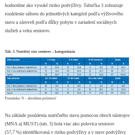
hodnotíme ako vysoké riziko podvýživy. Tabuľka 3 zobrazuje
rozdelenie súboru do jednotlivých kategórií podľa výživového
stavu a zároveň podľa dĺžky pobytu v zariadení sociálnych
služieb a veku seniorov.
Tab. 3. Nutričný stav seniorov – kategorizácia
Poznámka: N – absolútna početnosť
Na základe posúdenia nutričného stavu pomocou oboch nástrojov
(MNA aj MUST) (tab. 3) bola viac ako polovica seniorov
(57,7 %) identifikovaná v riziku podvýživy a v stave podvýživy