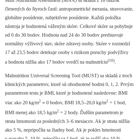
Mini Nutritional Assessment (MNA) sa skladá z 18 otázok
členených do štyroch častí: antropometrické merania, stravovanie,
globálne posúdenie, subjektívne posúdenie. Každá položka
nástroja je hodnotená váženým skóre. Celkové skóre sa pohybuje
od 0 do 30 bodov. Hodnota nad 24 do 30 bodov predstavuje
normálny výživový stav, skóre zdravej osoby. Skóre v rozmedzí
17 až 23,5 bodov detekuje osoby s rizikom poruchy podvýživy
(10)
a hodnota nižšia ako 17 bodov svedčí na malnutríciu
.
Malnutrition Universal Screening Tool (MUST) sa skladá z troch
klinických parametrov, ktoré sú ohodnotené bodmi 0, 1, 2. Prvým
parametrom testu je BMI, ktoré je hodnotené nasledovne: BMI
2
2
viac ako 20 kg/m
=
0 bodov, BMI 18,5–20,0 kg/m
= 1 bod,
2
BMI menej ako 18,5 kg/m
= 2 body. Ďalším parametrom je
strata hmotnosti za posledných 3–6 mesiacov. Ak je strata nižšia
ako 5 %, nepripočíta sa žiadny bod. Ak je pokles hmotnosti
v rozsahu 5–10 %, pripočíta sa 1 bod, ak je vyšší ako 10 %,