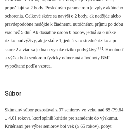
pripočítajú sa 2 body. Posledným parametrom je vplyv akútneho
ochorenia. Celkové skóre sa navýši o 2 body, ak nedôjde alebo
pravdepodobne nedôjde k žiadnemu nutričnému príjmu po dobu
viac než 5 dní. Ak dosiahne osoba 0 bodov, jedná sa o nízke
riziko podvýživy, ak je skóre 1, jedná sa o stredné riziko a pri
(11)
skóre 2 a viac sa jedná o vysoké riziko podvýživy
. Hmotnosť
a výška bola seniorom fyzicky odmeraná a hodnoty BMI
vypočítané podľa vzorca.
Súbor
Skúmaný súbor pozostával z 97 seniorov vo veku nad 65 (79,64
± 4,01 rokov), ktorí splnili kritéria pre zaradenie do výskumu.
Kritériami pre výber seniorov bol vek (≥ 65 rokov), pobyt