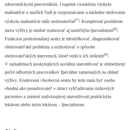
zdravotníckymi pracovníkmi. I napriek vysokému výskytu
malnutrície u starších ľudí je rozpoznávanie a následne sledovanie
(7)
výskytu malnutrície stále nedostatočné
. Komplexné posúdenie
(8)
stavu výživy je možné realizovať aj nutričným špecialistom
.
Funkciou profesionálnej sestry je identifikovať, diagnostikovať
ošetrovateľské problémy a rozhodovať o spôsobe
(9)
ošetrovateľských intervencií, ktoré vedú k ich riešeniu
.
V zariadeniach poskytujúcich sociálnu starostlivosť je obmedzený
počet odborných pracovníkov špeciálne zameraných na oblasť
výživy. Erudovaná všeobecná sestra by teda mala byť osoba
vhodná ako posudzovateľ v rámci vyhľadávania rizikových
pacientov a zaistení nadväzujúcej starostlivosti praktickým
lekárom alebo iným lekárom –⁠ špecialistom.