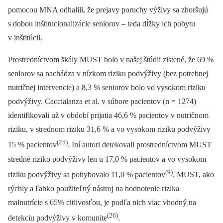
pomocou MNA odhalili, že prejavy poruchy výživy sa zhoršujú
s dobou inštitucionalizácie seniorov –⁠ teda dĺžky ich pobytu
v inštitúcii.
Prostredníctvom škály MUST bolo v našej štúdii zistené, že 69 %
seniorov sa nachádza v nízkom riziku podvýživy (bez potrebnej
nutričnej intervencie) a 8,3 % seniorov bolo vo vysokom riziku
podvýživy. Caccialanza et al. v súbore pacientov (n = 1274)
identifikovali už v období prijatia 46,6 % pacientov v nutričnom
riziku, v strednom riziku 31,6 % a vo vysokom riziku podvýživy
(25)
15 % pacientov
. Iní autori detekovali prostredníctvom MUST
stredné riziko podvýživy len u 17,0 % pacientov a vo vysokom
(9)
riziku podvýživy sa pohybovalo 11,0 % pacientov
. MUST, ako
rýchly a ľahko použiteľný nástroj na hodnotenie rizika
malnutrície s 65% citlivosťou, je podľa nich viac vhodný na
(26)
detekciu podvýživy v komunite
.