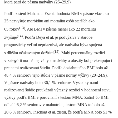
ktorá patrí do pásma nadváhy (25–29,9).
Podľa zistení Mahana a Escota hodnota BMI v pásme viac ako
25 nezvyšuje morbiditu ani mortalitu osôb starších ako
(13)
65 rokov
. Ale BMI v pásme menej ako 22 mortalitu
(14)
zvyšuje
. Podľa Deya et al. je podvýživa v starobe
prognosticky veľmi nepriaznivá, ale nadváha býva spojená
(15)
s dlhším očakávaným dožitím
. Malý percentuálny rozdiel
v kategórii normálnej váhy a nadváhy a obezity bol prekvapujúci
pre nami realizovanú štúdiu. Podľa dosiahnutého BMI bolo až
48,4 % seniorov tejto štúdie v pásme normy výživy (20–24,9).
V pásme nadváhy bolo 36,1 % seniorov. Výsledky nami
realizovanej štúdie preukázali výrazný rozdiel v hodnotení stavu
výživy podľa BMI v porovnaní s testom MNA. Zatiaľ čo BMI
odhalil 6,2 % seniorov v malnutrícii, testom MNA to bolo až
20,6 % seniorov. Inschlag et al. zistili, že podľa MNA bolo 51 %