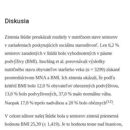
Diskusia
Zistenia štúdie preukázali rozdiely v nutričnom stave seniorov
v zariadeniach poskytujúcich sociálnu starostlivosť. Len 6,2 %
seniorov zaradených v štúdii bolo vyhodnotených v pásme
podvýživy (BMI). Inschlag et al. porovnávali výsledky
nutričného stavu obyvateľov staršieho veku (n = 3299) získané
prostredníctvom MNA a BMI. Ich zistenia ukázali, že podľa
kritérií BMI bolo 12,0 % obyvateľov ohrozených podvýživou,
13,0 % bolo podvyživených, 37,0 % malo normálnu váhu.
(12)
Naopak 17,0 % trpelo nadváhou a 20 % bolo obéznych
.
V celom súbore našej štúdie bola u seniorov zistená priemerná
hodnota BMI 25,39 (± 1,419). Je to hodnota tesne nad hranicou,