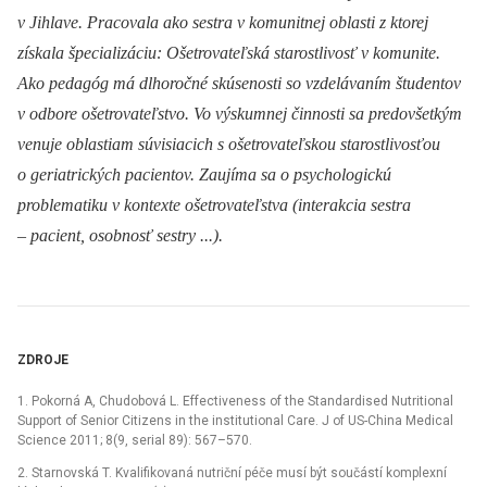
v Jihlave. Pracovala ako sestra v komunitnej oblasti z ktorej
získala špecializáciu: Ošetrovateľská starostlivosť v komunite.
Ako pedagóg má dlhoročné skúsenosti so vzdelávaním študentov
v odbore ošetrovateľstvo. Vo výskumnej činnosti sa predovšetkým
venuje oblastiam súvisiacich s ošetrovateľskou starostlivosťou
o geriatrických pacientov. Zaujíma sa o psychologickú
problematiku v kontexte ošetrovateľstva (interakcia sestra
–⁠ pacient, osobnosť sestry ...).
ZDROJE
1. Pokorná A, Chudobová L. Effectiveness of the Standardised Nutritional
Support of Senior Citizens in the institutional Care. J of US-China Medical
Science 2011; 8(9, serial 89): 567–570.
2. Starnovská T. Kvalifikovaná nutriční péče musí být součástí komplexní