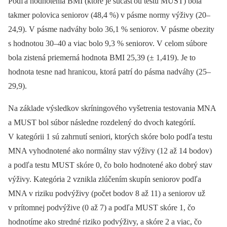
Podľa hodnotenia BMI (ktoré je súčasťou testu MUST) bola
takmer polovica seniorov (48,4 %) v pásme normy výživy (20–
24,9). V pásme nadváhy bolo 36,1 % seniorov. V pásme obezity
s hodnotou 30–40 a viac bolo 9,3 % seniorov. V celom súbore
bola zistená priemerná hodnota BMI 25,39 (± 1,419). Je to
hodnota tesne nad hranicou, ktorá patrí do pásma nadváhy (25–
29,9).
Na základe výsledkov skríningového vyšetrenia testovania MNA
a MUST bol súbor následne rozdelený do dvoch kategórií.
V kategórii 1 sú zahrnutí seniori, ktorých skóre bolo podľa testu
MNA vyhodnotené ako normálny stav výživy (12 až 14 bodov)
a podľa testu MUST skóre 0, čo bolo hodnotené ako dobrý stav
výživy. Kategória 2 vznikla zlúčením skupín seniorov podľa
MNA v riziku podvýživy (počet bodov 8 až 11) a seniorov už
v prítomnej podvýžive (0 až 7) a podľa MUST skóre 1, čo
hodnotíme ako stredné riziko podvýživy, a skóre 2 a viac, čo