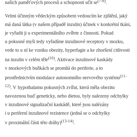
(7-9)
našich paměťových procesů a schopnosti učit se
.
Velmi účinným vědeckým způsobem vedoucím ke zjištění, jaký
má daná látka (v našem případě inzulin) účinek v konkrétní tkáni,
je vyřadit ji u experimentálního zvířete z činnosti. Pokud
u pokusné myši tedy vyřadíme inzulinové receptory v mozku,
vede to u ní ke vzniku obezity, hyperfagie a ke zhoršení citlivosti
(10)
na inzulin v celém těle
. Aktivace inzulinové kaskády
v mozkových buňkách se promítá do periferie, a to
(11-
prostřednictvím modulace autonomního nervového systému
12)
. V hypothalamu pokusných zvířat, která měla obezitu
navozenou buď geneticky, nebo dietou, byly nalezeny odchylky
v inzulinové signalizační kaskádě, které jsou nalézány
i u periferní inzulinové rezistence (jedná se o odchylky
(13-14)
v proximální části této dráhy)
.