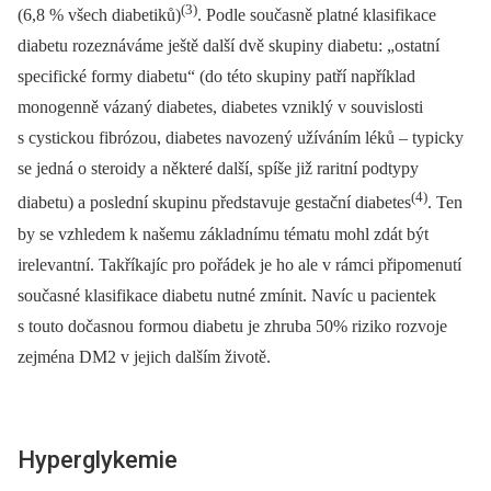
(3)
(6,8 % všech diabetiků)
. Podle současně platné klasifikace
diabetu rozeznáváme ještě další dvě skupiny diabetu: „ostatní
specifické formy diabetu“ (do této skupiny patří například
monogenně vázaný diabetes, diabetes vzniklý v souvislosti
s cystickou fibrózou, diabetes navozený užíváním léků –⁠ typicky
se jedná o steroidy a některé další, spíše již raritní podtypy
(4)
diabetu) a poslední skupinu představuje gestační diabetes
. Ten
by se vzhledem k našemu základnímu tématu mohl zdát být
irelevantní. Takříkajíc pro pořádek je ho ale v rámci připomenutí
současné klasifikace diabetu nutné zmínit. Navíc u pacientek
s touto dočasnou formou diabetu je zhruba 50% riziko rozvoje
zejména DM2 v jejich dalším životě.
Hyperglykemie