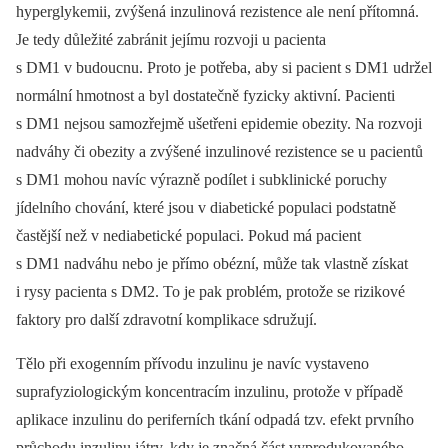
hyperglykemii, zvýšená inzulinová rezistence ale není přítomná.
Je tedy důležité zabránit jejímu rozvoji u pacienta
s DM1 v budoucnu. Proto je potřeba, aby si pacient s DM1 udržel
normální hmotnost a byl dostatečně fyzicky aktivní. Pacienti
s DM1 nejsou samozřejmě ušetřeni epidemie obezity. Na rozvoji
nadváhy či obezity a zvýšené inzulinové rezistence se u pacientů
s DM1 mohou navíc výrazně podílet i subklinické poruchy
jídelního chování, které jsou v diabetické populaci podstatně
častější než v nediabetické populaci. Pokud má pacient
s DM1 nadváhu nebo je přímo obézní, může tak vlastně získat
i rysy pacienta s DM2. To je pak problém, protože se rizikové
faktory pro další zdravotní komplikace sdružují.
Tělo při exogenním přívodu inzulinu je navíc vystaveno
suprafyziologickým koncentracím inzulinu, protože v případě
aplikace inzulinu do periferních tkání odpadá tzv. efekt prvního
průchodu inzulinu játry, kdy je značná část vyprodukovaného