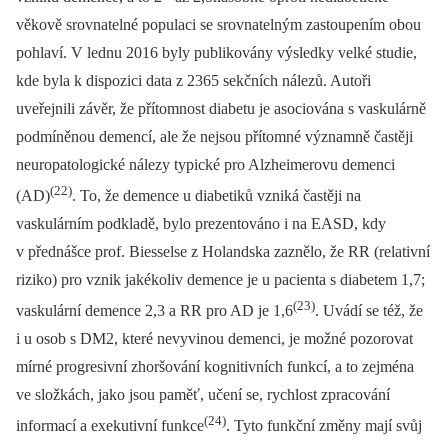
věkově srovnatelné populaci se srovnatelným zastoupením obou
pohlaví. V lednu 2016 byly publikovány výsledky velké studie,
kde byla k dispozici data z 2365 sekčních nálezů. Autoři
uveřejnili závěr, že přítomnost diabetu je asociována s vaskulárně
podmíněnou demencí, ale že nejsou přítomné významně častěji
neuropatologické nálezy typické pro Alzheimerovu demenci
(22)
(AD)
. To, že demence u diabetiků vzniká častěji na
vaskulárním podkladě, bylo prezentováno i na EASD, kdy
v přednášce prof. Biesselse z Holandska zaznělo, že RR (relativní
riziko) pro vznik jakékoliv demence je u pacienta s diabetem 1,7;
(23)
vaskulární demence 2,3 a RR pro AD je 1,6
. Uvádí se též, že
i u osob s DM2, které nevyvinou demenci, je možné pozorovat
mírné progresivní zhoršování kognitivních funkcí, a to zejména
ve složkách, jako jsou paměť, učení se, rychlost zpracování
(24)
informací a exekutivní funkce
. Tyto funkční změny mají svůj