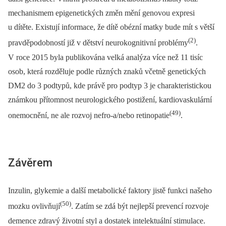
mechanismem epigenetických změn mění genovou expresi
u dítěte. Existují informace, že dítě obézní matky bude mít s větší
(2)
pravděpodobností již v dětství neurokognitivní problémy
.
V roce 2015 byla publikována velká analýza více než 11 tisíc
osob, která rozděluje podle různých znaků včetně genetických
DM2 do 3 podtypů, kde právě pro podtyp 3 je charakteristickou
známkou přítomnost neurologického postižení, kardiovaskulární
(49)
onemocnění, ne ale rozvoj nefro-a/nebo retinopatie
.
Závěrem
Inzulin, glykemie a další metabolické faktory jistě funkci našeho
(50)
mozku ovlivňují
. Zatím se zdá být nejlepší prevencí rozvoje
demence zdravý životní styl a dostatek intelektuální stimulace.