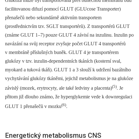
Glukóza může být transportována přes buněčnou membránu buď
facilitovanou difuzí pomocí GLUT (GLUcose Transporter)
přenašečů nebo sekundárně aktivním transportem
(prostřednictvím tzv. SGLT transportérů). Z transportérů GLUT
(známe GLUT 1–7) pouze GLUT 4 závisí na inzulinu. Inzulin po
navázání na svůj receptor zvyšuje počet GLUT 4 transportérů
v membráně příslušných buněk. GLUT 4 je transportérem
glukózy v tzv. inzulin-dependentních tkáních (kosterní sval,
myokard a tuková tkáň). GLUT 1 a 3 slouží k udržení bazálního
vychytávání glukózy tkáněmi, jejichž metabolismus je na glukóze
(5)
závislý (mozek, erytrocyty, ale také ledviny a placenta)
. Je
přitom již dlouho známo, že hyperglykemie vede k downregulaci
(6)
GLUT 1 přenašečů v mozku
.
Energetický metabolismus CNS