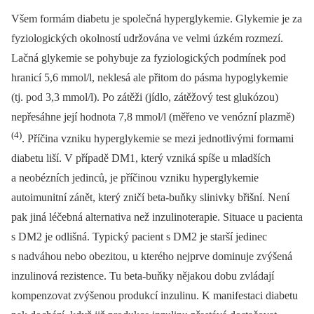
Všem formám diabetu je společná hyperglykemie. Glykemie je za
fyziologických okolností udržována ve velmi úzkém rozmezí.
Lačná glykemie se pohybuje za fyziologických podmínek pod
hranicí 5,6 mmol/l, neklesá ale přitom do pásma hypoglykemie
(tj. pod 3,3 mmol/l). Po zátěži (jídlo, zátěžový test glukózou)
nepřesáhne její hodnota 7,8 mmol/l (měřeno ve venózní plazmě)
(4)
. Příčina vzniku hyperglykemie se mezi jednotlivými formami
diabetu liší. V případě DM1, který vzniká spíše u mladších
a neobézních jedinců, je příčinou vzniku hyperglykemie
autoimunitní zánět, který zničí beta-buňky slinivky břišní. Není
pak jiná léčebná alternativa než inzulinoterapie. Situace u pacienta
s DM2 je odlišná. Typický pacient s DM2 je starší jedinec
s nadváhou nebo obezitou, u kterého nejprve dominuje zvýšená
inzulinová rezistence. Tu beta-buňky nějakou dobu zvládají
kompenzovat zvýšenou produkcí inzulinu. K manifestaci diabetu