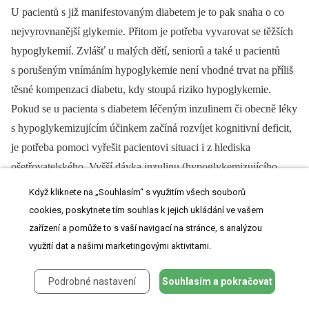
U pacientů s již manifestovaným diabetem je to pak snaha o co
nejvyrovnanější glykemie. Přitom je potřeba vyvarovat se těžších
hypoglykemií. Zvlášť u malých dětí, seniorů a také u pacientů
s porušeným vnímáním hypoglykemie není vhodné trvat na příliš
těsné kompenzaci diabetu, kdy stoupá riziko hypoglykemie.
Pokud se u pacienta s diabetem léčeným inzulinem či obecně léky
s hypoglykemizujícím účinkem začíná rozvíjet kognitivní deficit,
je potřeba pomoci vyřešit pacientovi situaci i z hlediska
ošetřovatelského. Vyšší dávka inzulinu (hypoglykemizujícího
antidiabetika), záměna inzulinu či vynechání jídla po aplikaci
Když kliknete na „Souhlasím“ s využitím všech souborů
inzulinu –⁠ to vše může vyústit ve fatální hypoglykemii. Takový
cookies, poskytnete tím souhlas k jejich ukládání ve vašem
pacient s kognitivním deficitem vyžaduje komplexní dohled
zařízení a pomůže to s vaší navigací na stránce, s analýzou
a pomoc.
využití dat a našimi marketingovými aktivitami.
Pokud má pacient s diabetem nadváhu nebo je obézní, je potřeba
Podrobné nastavení
Souhlasím a pokračovat
mu vysvětlit komplexní negativní dopady tohoto stavu, které