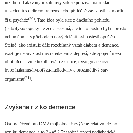
inzulinu. Takzvaný inzulinový šok se používal například
u pacientů s deliriem tremens nebo při léčbě závislosti na morfin
(20)
či u psychóz
. Tato idea byla sice z dnešního pohledu
(pato)fyziologicky ne zcela scestná, ale tento postup byl naprosto
nehumánní a s příchodem nových léků byl naštěstí opuštěn.
Stejně jako existuje dále rozebíraný vztah diabetu a demence,
existuje i souvislost mezi diabetem a depresí, kde spojení mezi
nimi představuje inzulinová rezistence, dysregulace osy
hypothalamus-hypofýza-nadledviny a prozánětlivý stav
(21)
organismu
.
Zvýšené riziko demence
Osoby léčené pro DM2 mají obecně zvýšené relativní riziko
vzniku demence, a to 2 -⁠ až 2,5násobně oproti nediabetické