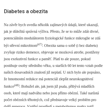
Diabetes a obezita
Na závěr bych uvedla několik zajímavých údajů, které ukazují,
jak je důležitá správná výživa. Přesto, že se to může zdát divné,
potenciálním modulátorem fyziologické funkce mikro­glie se zdá
(47)
být střevní mikrobiom
. Obezita sama o sobě (i bez diabetu)
zvyšuje riziko demence, objevuje se mozková atrofie, postiženy
jsou exekutivní funkce a paměť. Platí to ale pouze, pokud
postihuje osoby středního věku, u starších 60 let tento vztah podle
našich dosavadních znalostí již neplatí. U nich bylo ale popsáno,
že hmotnostní redukce má potenciál zlepšit neurokognitivní
(48)
funkce
. Bohužel ale, jak jsem již psala, přibývá mladších
osob, které mají nadváhu nebo jsou přímo obézní. Také narůstá
počet obézních těhotných, což představuje velký problém pro
další generace. Vnitřní prostředí a metabolismus matky totiž