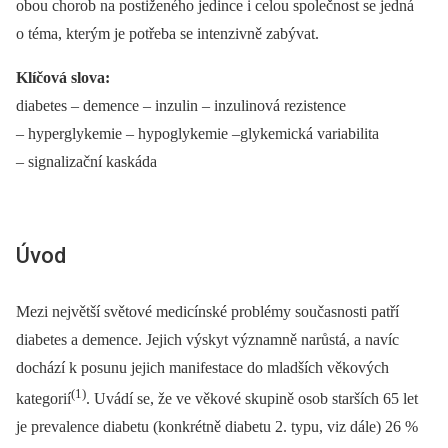
obou chorob na postiženého jedince i celou společnost se jedná
o téma, kterým je potřeba se intenzivně zabývat.
Klíčová slova:
diabetes –⁠ demence –⁠ inzulin –⁠ inzulinová rezistence
–⁠ hyperglykemie –⁠ hypoglykemie –glykemická variabilita
–⁠ signalizační kaskáda
Úvod
Mezi největší světové medicínské problémy současnosti patří
diabetes a demence. Jejich výskyt významně narůstá, a navíc
dochází k posunu jejich manifestace do mladších věkových
(1)
kategorií
. Uvádí se, že ve věkové skupině osob starších 65 let
je prevalence diabetu (konkrétně diabetu 2. typu, viz dále) 26 %