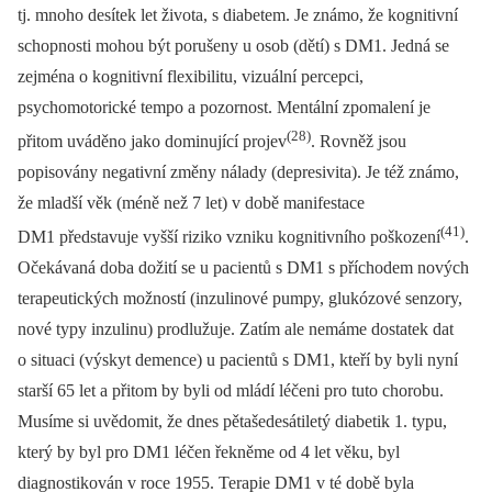
tj. mnoho desítek let života, s diabetem. Je známo, že kognitivní
schopnosti mohou být porušeny u osob (dětí) s DM1. Jedná se
zejména o kognitivní flexibilitu, vizuální percepci,
psychomotorické tempo a pozornost. Mentální zpomalení je
(28)
přitom uváděno jako dominující projev
. Rovněž jsou
popisovány negativní změny nálady (depresivita). Je též známo,
že mladší věk (méně než 7 let) v době manifestace
(41)
DM1 představuje vyšší riziko vzniku kognitivního poškození
.
Očekávaná doba dožití se u pacientů s DM1 s příchodem nových
terapeutických možností (inzulinové pumpy, glukózové senzory,
nové typy inzulinu) prodlužuje. Zatím ale nemáme dostatek dat
o situaci (výskyt demence) u pacientů s DM1, kteří by byli nyní
starší 65 let a přitom by byli od mládí léčeni pro tuto chorobu.
Musíme si uvědomit, že dnes pětašedesátiletý diabetik 1. typu,
který by byl pro DM1 léčen řekněme od 4 let věku, byl
diagnostikován v roce 1955. Terapie DM1 v té době byla