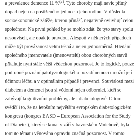
(2)
a prevalence demence 11 %
. Tyto choroby mají navíc přímý
dopad nejen na postiženého jedince a jeho rodinu. V důsledku
socioekonomické zátěže, kterou přináší, negativně ovlivňují celou
společnost. Na první pohled by se mohlo zdát, že tyto stavy spolu
nesouvisejí, ale opak je pravdou. Alespoň v některých případech
může být provázanost velmi těsná a nejen jednosměrná. Hledání
společného jmenovatele (jmenovatelů) obou chorobných stavů
přitahuje nyní stále větší vědeckou pozornost. Je to logické, pouze
podrobné poznání patofyziologického pozadí nemoci umožní její
účinnou léčbu a v optimálním případě i prevenci. Souvislosti mezi
diabetem a demencí jsou si vědomi nejen odborníci, kteří se
zabývají kognitivními problémy, ale i diabetologové. O tom
svědčí i to, že na letošním největším evropském diabetologickém
kongresu (kongres EASD –⁠ European Association for the Study
of Diabetes), který se konal v září v bavorském Mnichově, byla
tomuto tématu věnována opravdu značná pozornost. V tomto