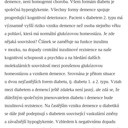
demence, není homogenní choroba. Všem formám diabetu je
společná hyperglykemie. Všechny formy demence spojuje
progredující kognitivní deteriorace. Pacient s diabetem 2. typu má
významně vyšší riziko vzniku demence než osoba stejného věku
a pohlaví, která má normální glukózovou homeostázu. Je zde
nějaká souvislost? Článek se zaměřuje na funkce inzulinu
v mozku, na dopady centrální inzulinové rezistence na naše
kognitivní schopnosti a psychiku a na hledání dalších
molekulárních souvislostí mezi porušenou glukózovou
homeostázou a vznikem demence. Srovnána je přitom situace
u dvou nejčastějších forem diabetu, tj. diabetu 1. a 2. typu. Vztah
mezi diabetem a demencí ještě zdaleka není jasný, ale zdá se, že
důležitým společným jmenovatelem diabetu i demence bude
inzulinová rezistence. Na častějším vzniku demence u diabetiků
se dále jistě podepisují s diabetem související vaskulární změny
a závažnější hypoglykemie. Vzhledem k negativnímu dopadu