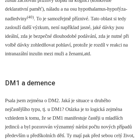
zůstal zachován příznivý dopad na kognici (konkrétně
deklarativní paměť), náladu a na osu hypothalamus-hypofýza-
(40)
nadledviny
. To je samozřejmě příznivé. Tato oblast si tedy
zaslouží další výzkum, není například jasné, jaké dávky jsou
ideální, zda je bezpečné dlouhodobé podávání, zda je nutné při
volbě dávky zohledňovat pohlaví, protože je rozdíl v reakci na
intranazální inzulin mezi muži a ženami,atd.
DM1 a demence
Psala jsem zejména o DM2. Jaká je situace u druhého
nejčastějšího typu, tj. u DM1? Otázka je to logická zejména
vzhledem k tomu, že se DM1 manifestuje častěji u mladších
jedinců a byl pozorován významný nárůst počtu nových případů
především u předškolních dětí. Ty mají pak před sebou celý život,