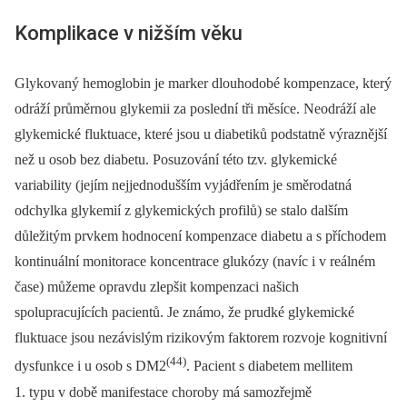
Komplikace v nižším věku
Glykovaný hemoglobin je marker dlouhodobé kompenzace, který
odráží průměrnou glykemii za poslední tři měsíce. Neodráží ale
glykemické fluktuace, které jsou u diabetiků podstatně výraznější
než u osob bez diabetu. Posuzování této tzv. glykemické
variability (jejím nejjednodušším vyjádřením je směrodatná
odchylka glykemií z glykemických profilů) se stalo dalším
důležitým prvkem hodnocení kompenzace diabetu a s příchodem
kontinuální monitorace koncentrace glukózy (navíc i v reálném
čase) můžeme opravdu zlepšit kompenzaci našich
spolupracujících pacientů. Je známo, že prudké glykemické
fluktuace jsou nezávislým rizikovým faktorem rozvoje kognitivní
(44)
dysfunkce i u osob s DM2
. Pacient s diabetem mellitem
1. typu v době manifestace choroby má samozřejmě