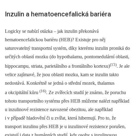
Inzulin a hematoencefalická bariéra
Logicky se nabízí otázka –⁠ jak inzulin překonává
hematoencefalickou bariéru (HEB)? Existuje pro něj
saturovatelný transportní systém, díky kterému inzulin proniká do
určitých oblastí mozku (do hypothalamu, pontomedulární oblasti,
(15)
hippocampu, striata, parietálního a frontálního kortexu)
. Je ale
velice zajímavé, že jsou oblasti mozku, kam se inzulin takto
nedostává. Konkrétně se jedná o střední mozek, thalamus
(16)
a okcipitální kůru
. Ze zvířecích studií je známo, že poruchu
tohoto transportního systému přes HEB můžeme nalézt například
u inzulinové rezistence navozené obezitou, ale například
i v případě hladovění či u zvířat, která hibernují. Pro to, že
transport inzulinu přes HEB je u inzulinové rezistence porušen,
existují i data z humánních studií, kdy osoby s inzulinovou