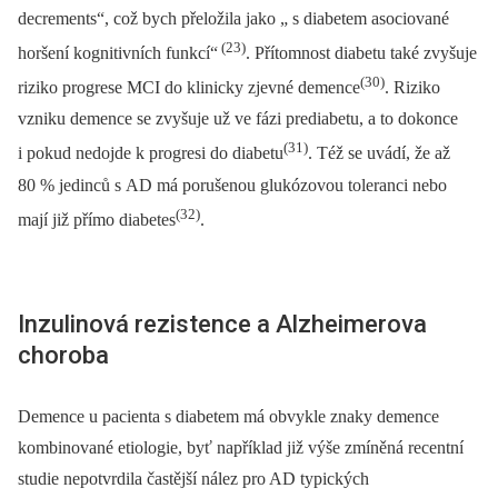
decrements“, což bych přeložila jako „ s diabetem asociované
(23)
horšení kognitivních funkcí“
. Přítomnost diabetu také zvyšuje
(30)
riziko progrese MCI do klinicky zjevné demence
. Riziko
vzniku demence se zvyšuje už ve fázi prediabetu, a to dokonce
(31)
i pokud nedojde k progresi do diabetu
. Též se uvádí, že až
80 % jedinců s AD má porušenou glukózovou toleranci nebo
(32)
mají již přímo diabetes
.
Inzulinová rezistence a Alzheimerova
choroba
Demence u pacienta s diabetem má obvykle znaky demence
kombinované etiologie, byť například již výše zmíněná recentní
studie nepotvrdila častější nález pro AD typických