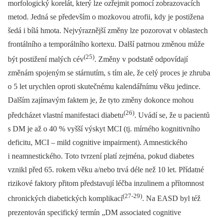
morfologický korelát, který lze ozřejmit pomocí zobrazovacích
metod. Jedná se především o mozkovou atrofii, kdy je postižena
šedá i bílá hmota. Nejvýraznější změny lze pozorovat v oblastech
frontálního a temporálního kortexu. Další patrnou změnou může
(25)
být postižení malých cév
. Změny v podstatě odpovídají
změnám spojeným se stárnutím, s tím ale, že celý proces je zhruba
o 5 let urychlen oproti skutečnému kalendářnímu věku jedince.
Dalším zajímavým faktem je, že tyto změny dokonce mohou
(26)
předcházet vlastní manifestaci diabetu
. Uvádí se, že u pacientů
s DM je až o 40 % vyšší výskyt MCI (tj. mírného kognitivního
deficitu, MCI –⁠ mild cognitive impairment). Amnestického
i neamnestického. Toto tvrzení platí zejména, pokud diabetes
vznikl před 65. rokem věku a/nebo trvá déle než 10 let. Přídatné
rizikové faktory přitom představují léčba inzulinem a přítomnost
(27-29)
chronických diabetických komplikací
. Na EASD byl též
prezentován specifický termín „DM associated cognitive