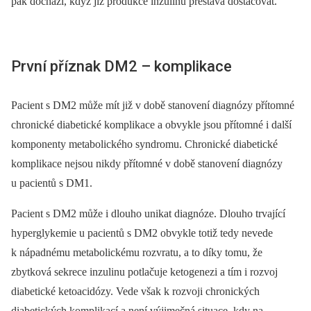
pak dochází, když již produkce inzulinu přestává dostačovat.
První příznak DM2 –⁠ komplikace
Pacient s DM2 může mít již v době stanovení diagnózy přítomné
chronické diabetické komplikace a obvykle jsou přítomné i další
komponenty metabolického syndromu. Chronické diabetické
komplikace nejsou nikdy přítomné v době stanovení diagnózy
u pacientů s DM1.
Pacient s DM2 může i dlouho unikat diagnóze. Dlouho trvající
hyperglykemie u pacientů s DM2 obvykle totiž tedy nevede
k nápadnému metabolickému rozvratu, a to díky tomu, že
zbytková sekrece inzulinu potlačuje ketogenezi a tím i rozvoj
diabetické ketoacidózy. Vede však k rozvoji chronických
diabetických komplikací a není výjimečná situace, kdy na