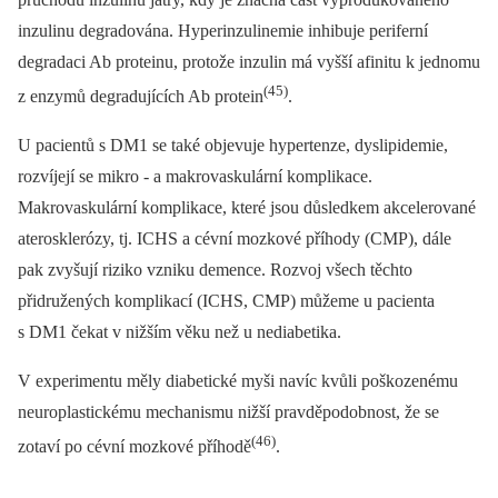
inzulinu degradována. Hyperinzulinemie inhibuje periferní
degradaci Ab proteinu, protože inzulin má vyšší afinitu k jednomu
(45)
z enzymů degradujících Ab protein
.
U pacientů s DM1 se také objevuje hypertenze, dyslipidemie,
rozvíjejí se mikro -⁠ a makrovaskulární komplikace.
Makrovaskulární komplikace, které jsou důsledkem akcelerované
aterosklerózy, tj. ICHS a cévní mozkové příhody (CMP), dále
pak zvyšují riziko vzniku demence. Rozvoj všech těchto
přidružených komplikací (ICHS, CMP) můžeme u pacienta
s DM1 čekat v nižším věku než u nediabetika.
V experimentu měly diabetické myši navíc kvůli poškozenému
neuroplastickému mechanismu nižší pravděpodobnost, že se
(46)
zotaví po cévní mozkové příhodě
.