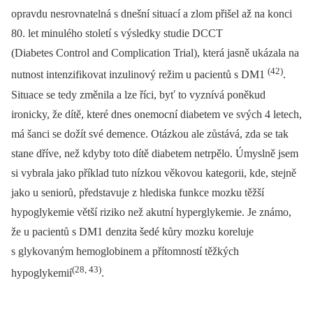
opravdu nesrovnatelná s dnešní situací a zlom přišel až na konci
80. let minulého století s výsledky studie DCCT
(Diabetes Control and Complication Trial), která jasně ukázala na
(42)
nutnost intenzifikovat inzulinový režim u pacientů s DM1
.
Situace se tedy změnila a lze říci, byť to vyznívá poněkud
ironicky, že dítě, které dnes onemocní diabetem ve svých 4 letech,
má šanci se dožít své demence. Otázkou ale zůstává, zda se tak
stane dříve, než kdyby toto dítě diabetem netrpělo. Úmyslně jsem
si vybrala jako příklad tuto nízkou věkovou kategorii, kde, stejně
jako u seniorů, představuje z hlediska funkce mozku těžší
hypoglykemie větší riziko než akutní hyperglykemie. Je známo,
že u pacientů s DM1 denzita šedé kůry mozku koreluje
s glykovaným hemoglobinem a přítomností těžkých
(28, 43)
hypoglykemií
.