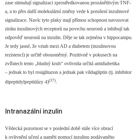
zase stimulují signalizaci zprostředkovanou prozánětlivým TNF-
a, a to přes další molekulární změny vede k porušení inzulinové
signalizace. Navíc tyto plaky mají přímou schopnost navozovat
ztrátu inzulinových receptorů na povrchu neuronů a inhibují tak
odpověď neuronů na inzulin. Děje se tak zejména v hippocampu.
Je tedy jasné, že vztah mezi AD a diabetem (inzulinovou
rezistencí) je určitě obousměrný. Pozitivně v pokusech na
zvířatech tento „bludný kruh“ ovlivnila určitá antidiabetika
–⁠ jednak to byl rosiglitazon a jednak pak vildagliptin (tj. inhibitor
(37)
dipeptidylpeptidázy 4)
.
Intranazální inzulin
Vědecká pozornost se v poslední době stále více obrací
k ovlivnění učení a paměti pomocí inzulinu podávaného