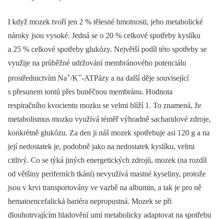
I když mozek tvoří jen 2 % tělesné hmotnosti, jeho metabolické
nároky jsou vysoké. Jedná se o 20 % celkové spotřeby kyslíku
a 25 % celkové spotřeby glukózy. Největší podíl této spotřeby se
využije na průběžné udržování membránového potenciálu
+
+
prostřednictvím Na
/K
-ATPázy a na další děje související
s přesunem iontů přes buněčnou membránu. Hodnota
respiračního kvocientu mozku se velmi blíží 1. To znamená, že
metabolismus mozku využívá téměř výhradně sacharidové zdroje,
konkrétně glukózu. Za den ji náš mozek spotřebuje asi 120 g a na
její nedostatek je, podobně jako na nedostatek kyslíku, velmi
citlivý. Co se týká jiných energetických zdrojů, mozek (na rozdíl
od většiny periferních tkání) nevyužívá mastné kyseliny, protože
jsou v krvi transportovány ve vazbě na albumin, a tak je pro ně
hematoencefalická bariéra nepropustná. Mozek se při
dlouhotrvajícím hladovění umí metabolicky adaptovat na spotřebu