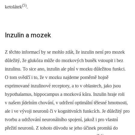
(5)
ketolátek
.
Inzulin a mozek
Z těchto informací by se mohlo zdát, že inzulin není pro mozek
důležitý, že glukóza může do mozkových buněk vstoupit i bez
inzulinu. To sice ano, inzulin ale plní v mozku důležitou funkci.
O tom svědčí i to, že v mozku najdeme poměrně hojně
exprimované inzulinové receptory, a to v oblastech, jako jsou
hypothalamus, hippocampus a mozková kůra. Inzulin hraje roli
v našem jídelním chování, v udržení optimální tělesné hmotnosti,
ale i ve vývoji neuronů či v kognitivních funkcích. Je důležitý pro
tvorbu a udržování neuronálního spojení, jakož i pro vlastní
přežití neuronů. Z tohoto důvodu se jeho účinek promítá do