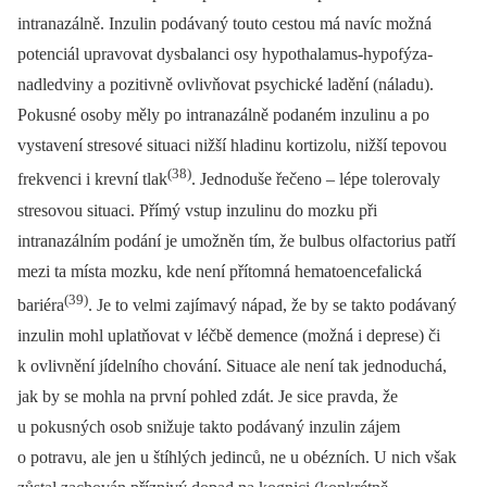
intranazálně. Inzulin podávaný touto cestou má navíc možná
potenciál upravovat dysbalanci osy hypothalamus-hypofýza-
nadledviny a pozitivně ovlivňovat psychické ladění (náladu).
Pokusné osoby měly po intranazálně podaném inzulinu a po
vystavení stresové situaci nižší hladinu kortizolu, nižší tepovou
(38)
frekvenci i krevní tlak
. Jednoduše řečeno –⁠ lépe tolerovaly
stresovou situaci. Přímý vstup inzulinu do mozku při
intranazálním podání je umožněn tím, že bulbus olfactorius patří
mezi ta místa mozku, kde není přítomná hematoencefalická
(39)
bariéra
. Je to velmi zajímavý nápad, že by se takto podávaný
inzulin mohl uplatňovat v léčbě demence (možná i deprese) či
k ovlivnění jídelního chování. Situace ale není tak jednoduchá,
jak by se mohla na první pohled zdát. Je sice pravda, že
u pokusných osob snižuje takto podávaný inzulin zájem
o potravu, ale jen u štíhlých jedinců, ne u obézních. U nich však