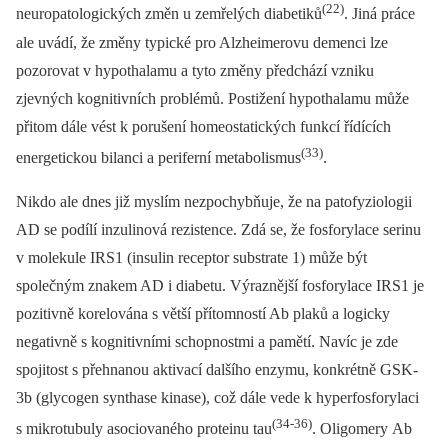
(22)
neuropatologických změn u zemřelých diabetiků
. Jiná práce
ale uvádí, že změny typické pro Alzheimerovu demenci lze
pozorovat v hypothalamu a tyto změny předchází vzniku
zjevných kognitivních problémů. Postižení hypothalamu může
přitom dále vést k porušení homeostatických funkcí řídících
(33)
energetickou bilanci a periferní metabolismus
.
Nikdo ale dnes již myslím nezpochybňuje, že na patofyziologii
AD se podílí inzulinová rezistence. Zdá se, že fosforylace serinu
v molekule IRS1 (insulin receptor substrate 1) může být
společným znakem AD i diabetu. Výraznější fosforylace IRS1 je
pozitivně korelována s větší přítomností Ab plaků a logicky
negativně s kognitivními schopnostmi a pamětí. Navíc je zde
spojitost s přehnanou aktivací dalšího enzymu, konkrétně GSK-
3b (glycogen synthase kinase), což dále vede k hyperfosforylaci
(34-36)
s mikrotubuly asociovaného proteinu tau
. Oligomery Ab