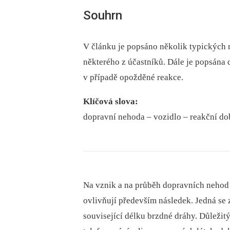
Souhrn
V článku je popsáno několik typických 
některého z účastníků. Dále je popsána 
v případě opožděné reakce.
Klíčová slova:
dopravní nehoda –⁠ vozidlo –⁠ reakční dob
Na vznik a na průběh dopravních nehod m
ovlivňují především následek. Jedná se 
související délku brzdné dráhy. Důležitý