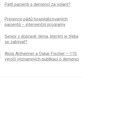
Patří pacienti s demencí za volant?
Prevence pádů hospitalizovaných
pacientů – intervenční programy
Senior v dopravě: téma, kterým je třeba
se zabývat?
Alois Alzheimer a Oskar Fischer – 110.
výročí významných publikací o demenci