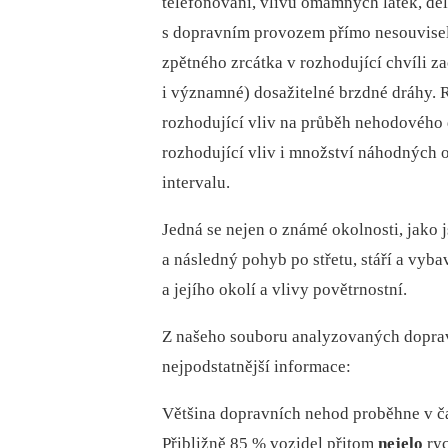
telefonování, vlivu omamných látek, del
s dopravním provozem přímo nesouvisel
zpětného zrcátka v rozhodující chvíli z
i významné) dosažitelné brzdné dráhy. 
rozhodující vliv na průběh nehodového
rozhodující vliv i množství náhodných 
intervalu.
Jedná se nejen o známé okolnosti, jako j
a následný pohyb po střetu, stáří a vyba
a jejího okolí a vlivy povětrnostní.
Z našeho souboru analyzovaných doprav
nejpodstatnější informace:
Většina dopravních nehod proběhne v ča
Přibližně 85 % vozidel přitom
nejelo
ryc