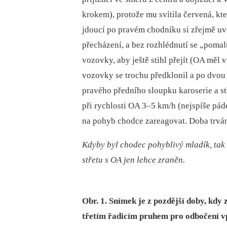
krokem), protože mu svítila červená, kte
jdoucí po pravém chodníku si zřejmě uvě
přecházení, a bez rozhlédnutí se „poma
vozovky, aby ještě stihl přejít (OA měl 
vozovky se trochu předklonil a po dvou
pravého předního sloupku karoserie a s
při rychlosti OA 3–5 km/h (nejspíše p
na pohyb chodce zareagovat. Doba trvání
Kdyby byl chodec pohyblivý mladík, tak
střetu s OA jen lehce zraněn.
Obr. 1. Snímek je z pozdější doby, kdy
třetím řadicím pruhem pro odbočení 