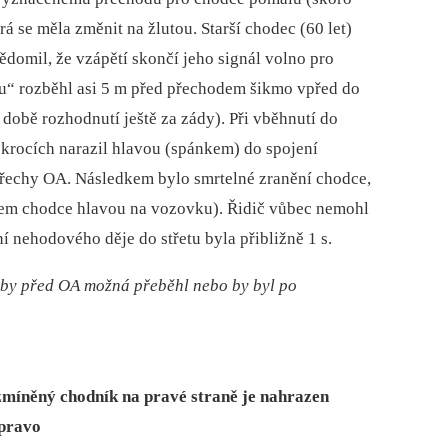
rá se měla změnit na žlutou. Starší chodec (60 let)
domil, že vzápětí skončí jeho signál volno pro
lu“ rozběhl asi 5 m před přechodem šikmo vpřed do
v době rozhodnutí ještě za zády). Při vběhnutí do
 krocích narazil hlavou (spánkem) do spojení
třechy OA. Následkem bylo smrtelné zranění chodce,
ádem chodce hlavou na vozovku). Řidič vůbec nemohl
 nehodového děje do střetu byla přibližně 1 s.
 by před OA možná přeběhl nebo by byl po
 zmíněný chodník na pravé straně je nahrazen
vpravo