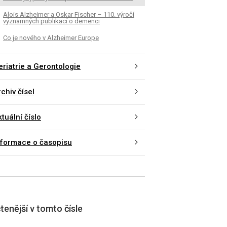
Alois Alzheimer a Oskar Fischer – 110. výročí
významných publikací o demenci
Co je nového v Alzheimer Europe
eriatrie a Gerontologie
chiv čísel
tuální číslo
nformace o časopisu
tenější v tomto čísle