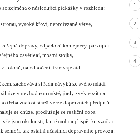
o se zejména o následující překážky v rozhledu:
 stromů, vysoké křoví, neprořezané větve,
 veřejné dopravy, odpadové kontejnery, parkující
eřejného osvětlení, mostní stojky,
h v koloně, na odbočení, tramvaje atd.
věkem, zachovává si řadu návyků ze svého mládí
ní silnice v nevhodném místě, jindy zvyk vozit na
bo třeba znalost starší verze dopravních předpisů.
maluje se chůze, prodlužuje se reakční doba
o vše jsou okolnosti, které mohou přispět ke vzniku
k senioři, tak ostatní účastníci dopravního provozu.