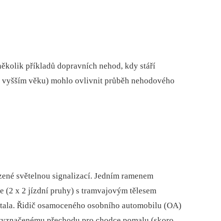
d
několik příkladů dopravních nehod, kdy stáří
ve vyšším věku) mohlo ovlivnit průběh nehodového
ízené světelnou signalizací. Jedním ramenem
 (2 x 2 jízdní pruhy) s tramvajovým tělesem
 stala. Řidič osamoceného osobního automobilu (OA)
 k vyznačenému přechodu pro chodce pomalu (skoro