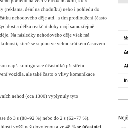
šímu pohledu na věci v blízkém okolí, které
y (reklama, dění na chodníku) nebo i pohledu do
ačátku nehodového děje atd., a tím prodloužení (často
Rychlost a délka reakční doby mají samozřejmě
 děje. Na následky nehodového děje však má
G
okolností, které se sejdou ve velmi krátkém časovém
Ar
sou např. konfigurace účastníků při střetu
Ak
vení vozidla, ale také často o vlivy komunikace
I
ních nehod (cca 1300) vyplynuly tyto
Nejč
se do 3 s (88–92 %) nebo do 2 s (62–77 %).
hlostí vyšší než dovolenou a ve 48 %
se účastníci