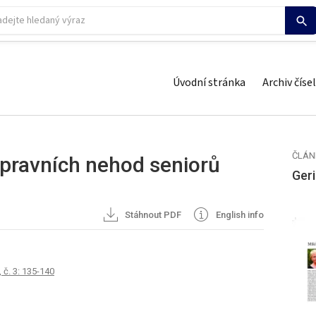
Úvodní stránka
Archiv čísel
ČLÁN
opravních nehod seniorů
Geri
Stáhnout PDF
English info
 č. 3: 135-140