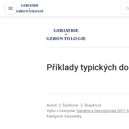
proLékaře.cz
proLékaře.cz
Příklady typických d
Autoři: Z. Šachlová; Z. Šnajdrová
Vyšlo v časopise:
Geriatrie a Gerontologie 2017, 6,
Kategorie: Kazuistiky