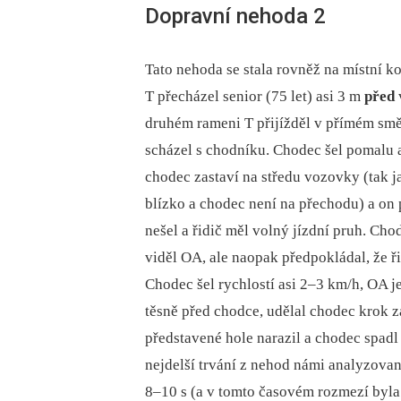
Dopravní nehoda 2
Tato nehoda se stala rovněž na místní k
T přecházel senior (75 let) asi 3 m
před
druhém rameni T přijížděl v přímém smě
scházel s chodníku. Chodec šel pomalu a
chodec zastaví na středu vozovky (tak j
blízko a chodec není na přechodu) a on
nešel a řidič měl volný jízdní pruh. Cho
viděl OA, ale naopak předpokládal, že ři
Chodec šel rychlostí asi 2–3 km/h, OA j
těsně před chodce, udělal chodec krok z
představené hole narazil a chodec spadl
nejdelší trvání z nehod námi analyzovan
8–10 s (a v tomto časovém rozmezí byla 