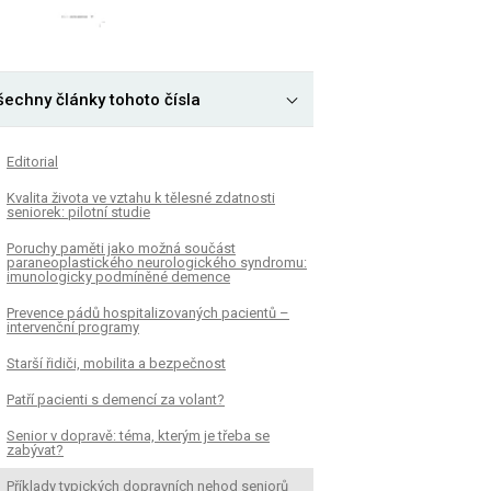
šechny články tohoto čísla
Editorial
Kvalita života ve vztahu k tělesné zdatnosti
seniorek: pilotní studie
Poruchy paměti jako možná součást
paraneoplastického neurologického syndromu:
imunologicky podmíněné demence
Prevence pádů hospitalizovaných pacientů –
intervenční programy
Starší řidiči, mobilita a bezpečnost
Patří pacienti s demencí za volant?
Senior v dopravě: téma, kterým je třeba se
zabývat?
Příklady typických dopravních nehod seniorů