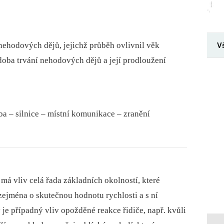
nehodových dějů, jejichž průběh ovlivnil věk
V
doba trvání nehodových dějů a její prodloužení
a –⁠ silnice –⁠ místní komunikace –⁠ zranění
á vliv celá řada základních okolností, které
zejména o skutečnou hodnotu rychlosti a s ní
 je případný vliv opožděné reakce řidiče, např. kvůli