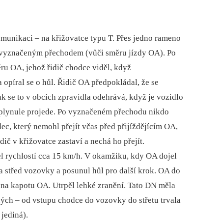
omunikaci –⁠ na křižovatce typu T. Přes jedno rameno
vyznačeným přechodem (vůči směru jízdy OA). Po
ru OA, jehož řidič chodce viděl, když
 opíral se o hůl. Řidič OA předpokládal, že se
ak se to v obcích zpravidla odehrává, když je vozidlo
 plynule projede. Po vyznačeném přechodu nikdo
dec, který nemohl přejít včas před přijíždějícím OA,
dič v křižovatce zastaví a nechá ho přejít.
el rychlostí cca 15 km/h. V okamžiku, kdy OA dojel
a střed vozovky a posunul hůl pro další krok. OA do
 na kapotu OA. Utrpěl lehké zranění. Tato DN měla
ých –⁠ od vstupu chodce do vozovky do střetu trvala
jediná).