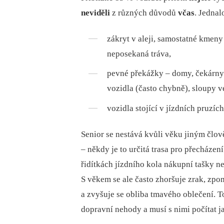
neviděli
z různých důvodů
včas
. Jednal
zákryt v aleji, samostatné kmeny
neposekaná tráva,
pevné překážky –⁠ domy, čekárny
vozidla (často chybně), sloupy v
vozidla stojící v jízdních pruzíc
Senior se nestává kvůli věku jiným člo
–⁠ někdy je to určitá trasa pro přecháze
řidítkách jízdního kola nákupní tašky ne
S věkem se ale často zhoršuje zrak, zpo
a zvyšuje se obliba tmavého oblečení. T
dopravní nehody a musí s nimi počítat ja