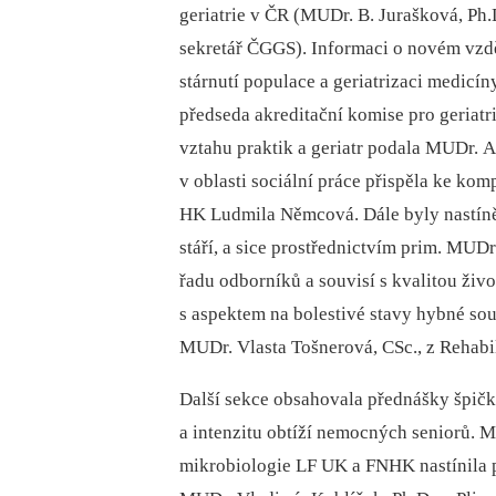
geriatrie v ČR (MUDr. B. Jurašková, Ph.D
sekretář ČGGS). Informaci o novém vzd
stárnutí populace a geriatrizaci medicín
předseda akreditační komise pro geriatri
vztahu praktik a geriatr podala MUDr. 
v oblasti sociální práce přispěla ke kom
HK Ludmila Němcová. Dále byly nastíně
stáří, a sice prostřednictvím prim. MUD
řadu odborníků a souvisí s kvalitou živo
s aspektem na bolestivé stavy hybné sou
MUDr. Vlasta Tošnerová, CSc., z Rehabi
Další sekce obsahovala přednášky špič
a intenzitu obtíží nemocných seniorů. M
mikrobiologie LF UK a FNHK nastínila pr