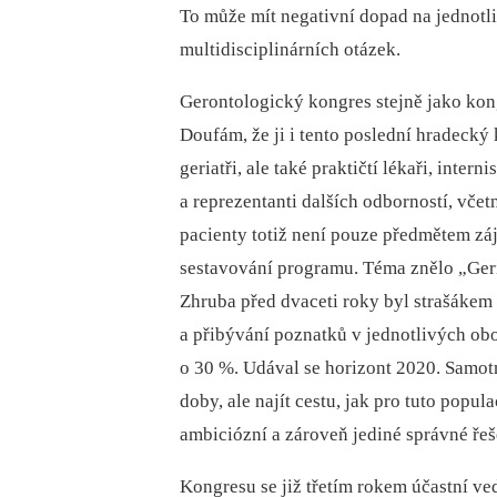
To může mít negativní dopad na jednotl
multidisciplinárních otázek.
Gerontologický kongres stejně jako kong
Doufám, že ji i tento poslední hradecký k
geriatři, ale také praktičtí lékaři, inter
a reprezentanti dalších odborností, včet
pacienty totiž není pouze předmětem záj
sestavování programu. Téma znělo „Geri
Zhruba před dvaceti roky byl strašákem 
a přibývání poznatků v jednotlivých ob
o 30 %. Udával se horizont 2020. Samotn
doby, ale najít cestu, jak pro tuto popula
ambiciózní a zároveň jediné správné řeš
Kongresu se již třetím rokem účastní ved