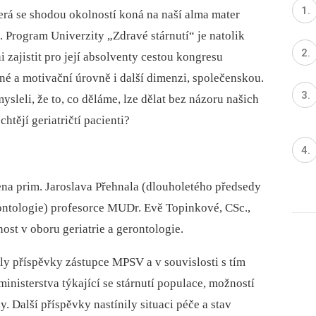
terá se shodou okolností koná na naší alma mater
. Program Univerzity „Zdravé stárnutí“ je natolik
 zajistit pro její absolventy cestou kongresu
né a motivační úrovně i další dimenzi, společenskou.
sleli, že to, co děláme, lze dělat bez názoru našich
htějí geriatričtí pacienti?
ena prim. Jaroslava Přehnala (dlouholetého předsedy
ontologie) profesorce MUDr. Evě Topinkové, CSc.,
nost v oboru geriatrie a gerontologie.
 příspěvky zástupce MPSV a v souvislosti s tím
inisterstva týkající se stárnutí populace, možností
y. Další příspěvky nastínily situaci péče a stav