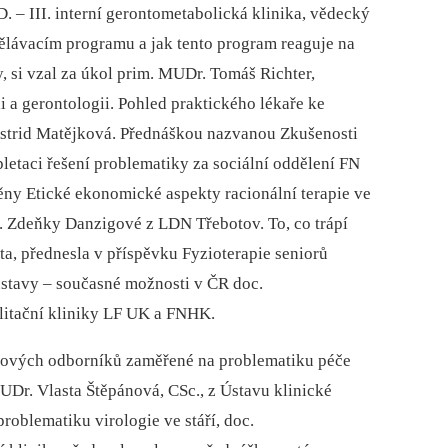
. –⁠ III. interní gerontometabolická klinika, vědecký
ělávacím programu a jak tento program reaguje na
y, si vzal za úkol prim. MUDr. Tomáš Richter,
i a gerontologii. Pohled praktického lékaře ke
Astrid Matějková. Přednáškou nazvanou Zkušenosti
pletaci řešení problematiky za sociální oddělení FN
ny Etické ekonomické aspekty racionální terapie ve
r. Zdeňky Danzigové z LDN Třebotov. To, co trápí
ta, přednesla v příspěvku Fyzioterapie seniorů
stavy –⁠ současné možnosti v ČR doc.
litační kliniky LF UK a FNHK.
kových odborníků zaměřené na problematiku péče
UDr. Vlasta Štěpánová, CSc., z Ústavu klinické
oblematiku virologie ve stáří, doc.