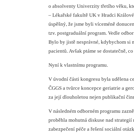
o absolventy Univerzity třetího věku, k
–⁠ Lékařské fakultě UK v Hradci Králové
úspěšný, že jsme byli víceméně donuceni
tzv. postgraduální program. Vedle odbor
Bylo by jistě nesprávné, kdybychom si my
pacientů. Avšak ptáme se dostatečně, co c
Nyní k vlastnímu programu.
V úvodní části kongresu byla udělena c
ČGGS a tvůrce koncepce geriatrie a ger
za její dlouholetou nejen publikační čin
V následném odborném programu zazněly
proběhla mohutná diskuse nad strategií m
zabezpečení péče a řešení sociální otázk