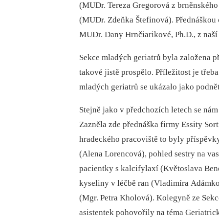
(MUDr. Tereza Gregorová z brněnského k
(MUDr. Zdeňka Štefinová). Přednáškou o
MUDr. Dany Hrnčiarikové, Ph.D., z naší
Sekce mladých geriatrů byla založena př
takové jistě prospělo. Příležitost je tř
mladých geriatrů se ukázalo jako podnět
Stejně jako v předchozích letech se nám 
Zazněla zde přednáška firmy Essity Sor
hradeckého pracoviště to byly příspěvky 
(Alena Lorencová), pohled sestry na vas
pacientky s kalcifylaxí (Květoslava Ben
kyseliny v léčbě ran (Vladimíra Adámko
(Mgr. Petra Kholová). Kolegyně ze Sekc
asistentek pohovořily na téma Geriatrick