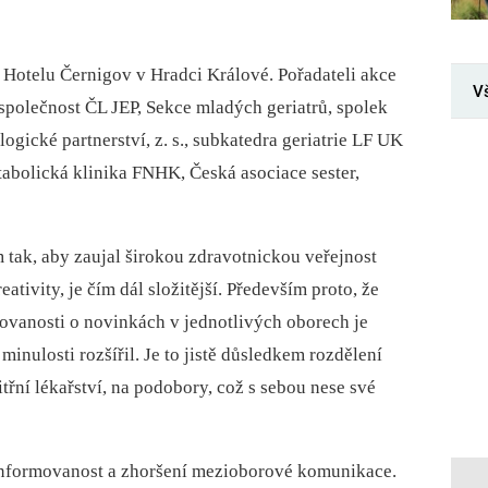
 Hotelu Černigov v Hradci Králové. Pořadateli akce
V
 společnost ČL JEP, Sekce mladých geriatrů, spolek
logické partnerství, z. s., subkatedra geriatrie LF UK
etabolická klinika FNHK, Česká asociace sester,
 tak, aby zaujal širokou zdravotnickou veřejnost
eativity, je čím dál složitější. Především proto, že
ovanosti o novinkách v jednotlivých oborech je
inulosti rozšířil. Je to jistě důsledkem rozdělení
itřní lékařství, na podobory, což s sebou nese své
informovanost a zhoršení mezioborové komunikace.