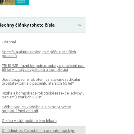
šechny články tohoto čísla
Editorial
Specifika akutní urologické péče u starších
pacientů
TRUS/MRI fúzní biopsie prostaty u pacientů nad
65 let – analýza výsledků a komplikací
Jsou bezpečné robotem asistované radikální
prostatektomie u pacientů starších 65 let?
Rizika a komplikace robotické resekce ledviny u
pacientů starších 65 let
Léčba poruch vodního a elektrolytového
hospodářství ve stáří
Geriatr v kůži praktického lékaře
Ohlédnutí za Celostátním gerontologickým