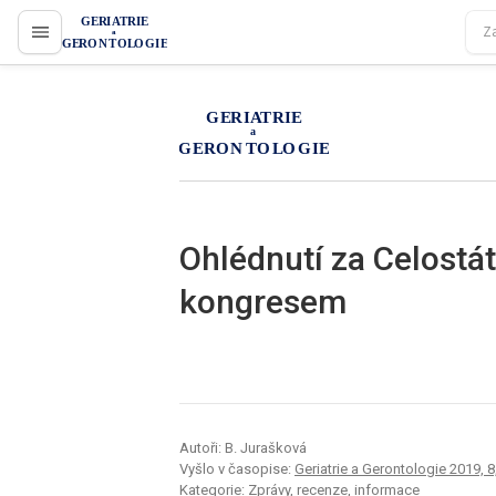
proLékaře.cz
proLékaře.cz
Ohlédnutí za Celostá
kongresem
Autoři: B. Jurašková
Vyšlo v časopise:
Geriatrie a Gerontologie 2019, 8,
Kategorie: Zprávy, recenze, informace