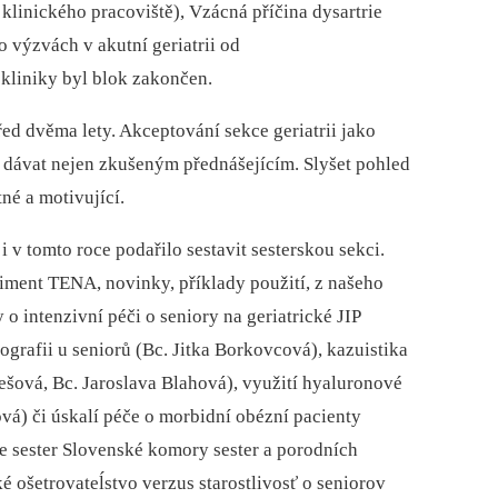
linického pracoviště), Vzácná příčina dysartrie
 výzvách v akutní geriatrii od
 kliniky byl blok zakončen.
ed dvěma lety. Akceptování sekce geriatrii jako
eba dávat nejen zkušeným přednášejícím. Slyšet pohled
né a motivující.
i v tomto roce podařilo sestavit sesterskou sekci.
timent TENA, novinky, příklady použití, z našeho
o intenzivní péči o seniory na geriatrické JIP
ografii u seniorů (Bc. Jitka Borkovcová), kazuistika
ešová, Bc. Jaroslava Blahová), využití hyaluronové
vá) či úskalí péče o morbidní obézní pacienty
e sester Slovenské komory sester a porodních
é ošetrovateĺstvo verzus starostlivosť o seniorov