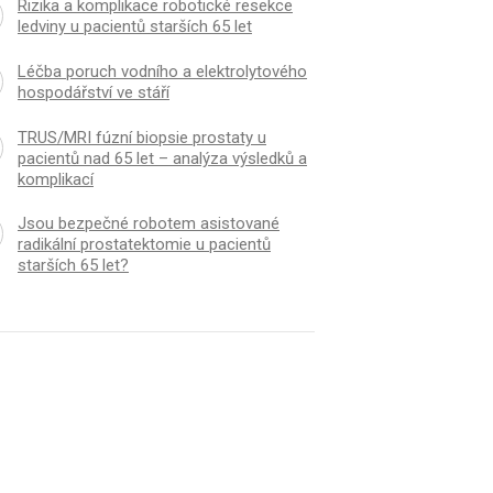
Rizika a komplikace robotické resekce
ledviny u pacientů starších 65 let
Léčba poruch vodního a elektrolytového
hospodářství ve stáří
TRUS/MRI fúzní biopsie prostaty u
pacientů nad 65 let – analýza výsledků a
komplikací
Jsou bezpečné robotem asistované
radikální prostatektomie u pacientů
starších 65 let?