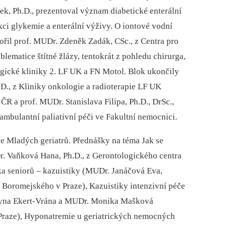
k, Ph.D., prezentoval význam diabetické enterální
ci glykemie a enterální výživy. O iontové vodní
ořil prof. MUDr. Zdeněk Zadák, CSc., z Centra pro
ematice štítné žlázy, tentokrát z pohledu chirurga,
rgické kliniky 2. LF UK a FN Motol. Blok ukončily
.D., z Kliniky onkologie a radioterapie LF UK
ČR a prof. MUDr. Stanislava Filipa, Ph.D., DrSc.,
 ambulantní paliativní péči ve Fakultní nemocnici.
e Mladých geriatrů. Přednášky na téma Jak se
Dr. Vaňková Hana, Ph.D., z Gerontologického centra
a seniorů –⁠ kazuistiky (MUDr. Janáčová Eva,
 Boromejského v Praze), Kazuistiky intenzivní péče
rzyna Ekert-Vrána a MUDr. Monika Mašková
 Praze), Hyponatremie u geriatrických nemocných