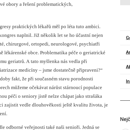
ivé obory a řešení problematických,
resy praktických lékařů měl po léta tuto ambici.
ongres naplnil. Již několik let se ho účastní nejen
G
nisté, chirurgové, ortopedi, neurologové, psychiatři
Ar
ně lékárenské obce. Problematika péče o ge­riatrické
mu geriatrů. A tato myšlenka nás vedla při
Ak
atrizace medicíny –⁠ jsme dostatečně připraveni?“
doby fakt, že při současném stavu porodnosti
I
orech můžeme očekávat nárůst stárnoucí populace
ou péči o seniory jistě nelze chápat jako strašáka
ci zajistit vedle dlouhověkosti ještě kvalitu života, je
ení.
Nejč
le odborné veřejnosti také naši senioři. Jedná se