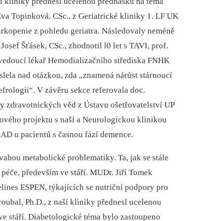
ní kliniky přednesl ucelenou přednášku na téma
Eva Topinková, CSc., z Geriatrické kliniky 1. LF UK
arkopenie z pohledu geriatra. Následovaly neméně
osef Šťásek, CSc., zhodnotil l0 let s TAVI, prof.
 vedoucí lékař Hemodializačního střediska FNHK
slela nad otázkou, zda „znamená nárůst stárnoucí
frologii“. V závěru sekce referovala doc.
ty zdravotnických věd z Ústavu ošetřovatelství UP
vého projektu s naší a Neurologickou klinikou
AD u pacientů s časnou fází demence.
ahou metabolické problematiky. Ta, jak se stále
 péče, především ve stáří. MUDr. Jiří Tomek
elines ESPEN, týkajících se nutriční podpory pro
ubal, Ph.D., z naší kliniky přednesl ucelenou
e stáří. Diabetologické téma bylo zastoupeno