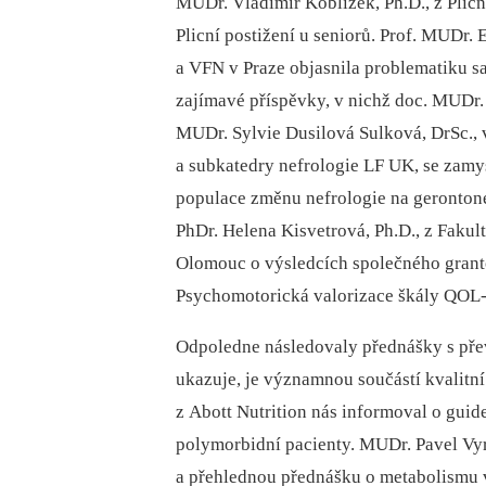
MUDr. Vladimír Koblížek, Ph.D., z Plic
Plicní postižení u seniorů. Prof. MUDr. 
a VFN v Praze objasnila problematiku s
zajímavé příspěvky, v nichž doc. MUDr. J
MUDr. Sylvie Dusilová Sulková, DrSc.,
a subkatedry nefrologie LF UK, se zamy
populace změnu nefrologie na gerontone
PhDr. Helena Kisvetrová, Ph.D., z Fakul
Olomouc o výsledcích společného granto
Psychomotorická valorizace škály QOL-
Odpoledne následovaly přednášky s přev
ukazuje, je významnou součástí kvalitní
z Abott Nutrition nás informoval o guid
polymorbidní pacienty. MUDr. Pavel Vyro
a přehlednou přednášku o metabolismu v