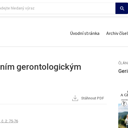
Úvodní stránka
Archiv čísel
ČLÁN
tním gerontologickým
Geri
Stáhnout PDF
 č. 2: 75-76