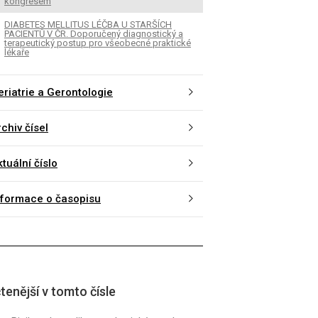
kongresem
DIABETES MELLITUS LÉČBA U STARŠÍCH
PACIENTŮ V ČR. Doporučený diagnostický a
terapeutický postup pro všeobecné praktické
lékaře
eriatrie a Gerontologie
chiv čísel
tuální číslo
nformace o časopisu
tenější v tomto čísle