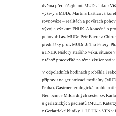
dvěma přednášejícími. MUDr. Jakub Víše
výživy a MUDr. Martina Lášticová korek
rovnováze –⁠ realitách a pověrách pohov
vývoj a výzkum FNHK. A konečně o probl
pohovořil as. MUDr. Petr Bavor z Chiru
přednášky prof. MUDr. Jiřího Petery, Ph
a FNHK Nádory staršího věku, situace v 
z téhož pracoviště na téma zkušeností v
V odpoledních hodinách proběhla i sekc
připravit na geriatrizaci medicíny (MU
Praha), Gastroenterologická problematik
Nemocnice Milosrdných sester sv. Karla
u geriatrických pacientů (MUDr. Kata
z Geriatrické kliniky 1. LF UK a VFN v