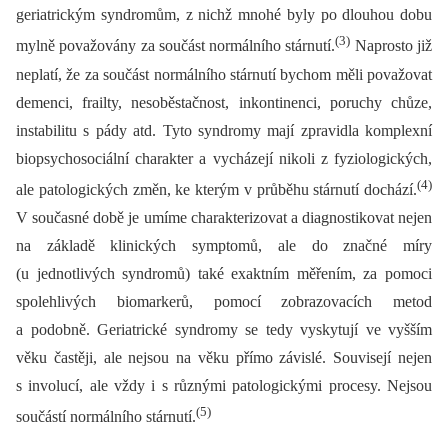
geriatrickým syndromům, z nichž mnohé byly po dlouhou dobu
(3)
mylně považovány za součást normálního stárnutí.
Naprosto již
neplatí, že za součást normálního stárnutí bychom měli považovat
demenci, frailty, nesoběstačnost, inkontinenci, poruchy chůze,
instabilitu s pády atd. Tyto syndromy mají zpravidla komplexní
biopsychosociální charakter a vycházejí nikoli z fyziologických,
(4)
ale patologických změn, ke kterým v průběhu stárnutí dochází.
V současné době je umíme charakterizovat a diagnostikovat nejen
na základě klinických symptomů, ale do značné míry
(u jednotlivých syndromů) také exaktním měřením, za pomoci
spolehlivých biomarkerů, pomocí zobrazovacích metod
a podobně. Geriatrické syndromy se tedy vyskytují ve vyšším
věku častěji, ale nejsou na věku přímo závislé. Souvisejí nejen
s involucí, ale vždy i s různými patologickými procesy. Nejsou
(5)
součástí normálního stárnutí.