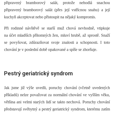
připravený bramborový salát, protože nehodlá snachou
připravený bramborový salát (přes její vstřícnou snahu) a její
kuchyň akceptovat nebo přistoupit na nějaký kompromis.
Při rodinné návštěvě se starší muž chová nevhodně, vtipkuje
na účet mladších přítomných žen, mluví hrubě, až sprostě. Snaží
se povyšovat, zdůrazňovat svoje znalosti a schopnosti. I toto
chování je v poslední době opakované a spíše se zhoršuje.
Pestrý geriatrický syndrom
Jak jsme již výše uvedli, poruchy chování (včetně uvedených
příkladů) nelze považovat za normální chování ve vyšším věku,
většina ani velmi starých lidí se takto nechová. Poruchy chování
představují svébytný a pestrý geriatrický syndrom, kterému zatím