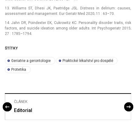
13. Williams ST, Dhesi JK, Paetridge JSL. Distress in delirium: causes,
assessment and management. Eur Geriatr Med 2020; 11 : 63–70.
14. Jahn DR, Poindexter EK, Cukrowitz KC. Personality disorder traits, risk
factors, and suicide ideation among older adults. Int Psychogeriatr 2015;
27 : 1785–1794.
ŠTÍTKY
Geriatrie a gerontologie
Praktické lékařství pro dospělé
Protetika
ČLÁNEK
Editorial