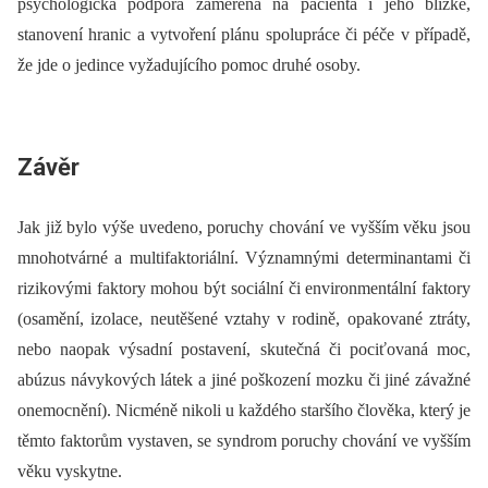
psychologická podpora zaměřená na pacienta i jeho blízké,
stanovení hranic a vytvoření plánu spolupráce či péče v případě,
že jde o jedince vyžadujícího pomoc druhé osoby.
Závěr
Jak již bylo výše uvedeno, poruchy chování ve vyšším věku jsou
mnohotvárné a multifaktoriální. Významnými determinantami či
rizikovými faktory mohou být sociální či environmentální faktory
(osamění, izolace, neutěšené vztahy v rodině, opakované ztráty,
nebo naopak výsadní postavení, skutečná či pociťovaná moc,
abúzus návykových látek a jiné poškození mozku či jiné závažné
onemocnění). Nicméně nikoli u každého staršího člověka, který je
těmto faktorům vystaven, se syndrom poruchy chování ve vyšším
věku vyskytne.