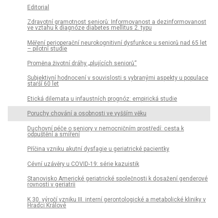
Editorial
Zdravotní gramotnost seniorů: Informovanost a dezinformovanost
ve vztahu k diagnóze diabetes mellitus 2. typu
Měření perioperační neurokognitivní dysfunkce u seniorů nad 65 let
– pilotní studie
Proměna životní dráhy „plujících seniorů“
Subjektivní hodnocení v souvislosti s vybranými aspekty u populace
starší 60 let
Etická dilemata u infaustních prognóz: empirická studie
Poruchy chování a osobnosti ve vyšším věku
Duchovní péče o seniory v nemocničním prostředí: cesta k
odpuštění a smíření
Příčina vzniku akutní dysfagie u geriatrické pacientky
Cévní uzávěry u COVID-19: série kazuistik
Stanovisko Americké geriatrické společnosti k dosažení genderové
rovnosti v geriatrii
K 30. výročí vzniku III. interní gerontologické a metabolické kliniky v
Hradci Králové