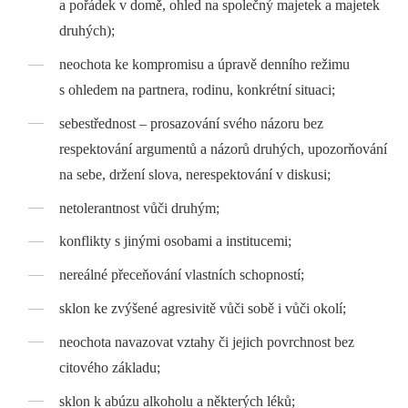
a pořádek v domě, ohled na společný majetek a majetek
druhých);
neochota ke kompromisu a úpravě denního režimu
s ohledem na partnera, rodinu, konkrétní situaci;
sebestřednost –⁠ prosazování svého názoru bez
respektování argumentů a názorů druhých, upozorňování
na sebe, držení slova, nerespektování v diskusi;
netolerantnost vůči druhým;
konflikty s jinými osobami a institucemi;
nereálné přeceňování vlastních schopností;
sklon ke zvýšené agresivitě vůči sobě i vůči okolí;
neochota navazovat vztahy či jejich povrchnost bez
citového základu;
sklon k abúzu alkoholu a některých léků;