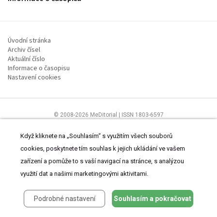
Úvodní stránka
Archiv čísel
Aktuální číslo
Informace o časopisu
Nastavení cookies
© 2008-2026 MeDitorial | ISSN 1803-6597
Stránky proLékaře.cz jsou určeny výhradně odborníkům ve
zdravotnictví.
Čtěte prohlášení
a
Zásady zpracování osobních údajů
.
Když kliknete na „Souhlasím“ s využitím všech souborů
cookies, poskytnete tím souhlas k jejich ukládání ve vašem
zařízení a pomůže to s vaší navigací na stránce, s analýzou
využití dat a našimi marketingovými aktivitami.
Podrobné nastavení
Souhlasím a pokračovat