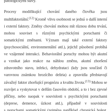
patologickými stavy.
Procesy modifikující chování daného člověka jsou
(12)
multifaktoriální.
Kromě vlivu osobnosti se jedná o další interní
i externí faktory. Změny chování mohou mít různou dobu trvání,
mohou souviset s různými psychickými poruchami či
somatickými změnami. Význam mají také externí faktory
(psychosociální, environmentální atd.), jejichž působení probíhá
ve vzájemné interakci. Behaviorální poruchy mohou být akutní
a vznikat jako reakce na náhlou změnu, akutní zhoršení
zdravotního stavu, infekci, dehydrataci (kdy jsou součástí či
varovnou známkou hrozícího deliria) a zpravidla představují
(13)
závažný faktor zhoršující prognózu a kvalitu života.
Mohou se
rozvíjet a vyskytovat v delším časovém období, a to i bez zjevné
příčiny, nebo naopak v souvislosti s psychickými poruchami
(deprese, demence, úzkost atd.), případně v souvislosti
s poruchami somatickými (zejména například chronická bolest,