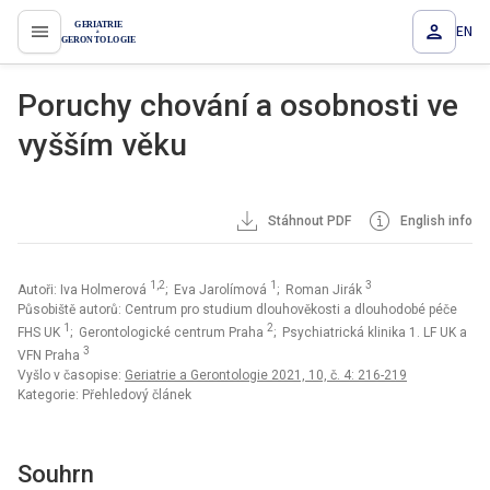
EN
proLékaře.cz
Poruchy chování a osobnosti ve
vyšším věku
Stáhnout PDF
English info
1,2
1
3
Autoři: Iva Holmerová
; Eva Jarolímová
; Roman Jirák
Působiště autorů: Centrum pro studium dlouhověkosti a dlouhodobé péče
1
2
FHS UK
; Gerontologické centrum Praha
; Psychiatrická klinika 1. LF UK a
3
VFN Praha
Vyšlo v časopise:
Geriatrie a Gerontologie 2021, 10, č. 4: 216-219
Kategorie: Přehledový článek
Souhrn