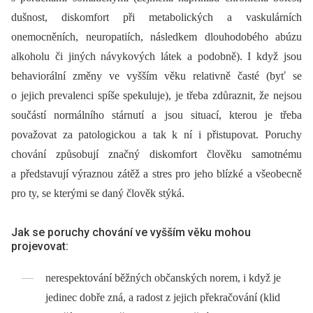
dušnost, diskomfort při metabolických a vaskulárních
onemocněních, neuropatiích, následkem dlouhodobého abúzu
alkoholu či jiných návykových látek a podobně). I když jsou
behaviorální změny ve vyšším věku relativně časté (byť se
o jejich prevalenci spíše spekuluje), je třeba zdůraznit, že nejsou
součástí normálního stárnutí a jsou situací, kterou je třeba
považovat za patologickou a tak k ní i přistupovat. Poruchy
chování způsobují značný diskomfort člověku samotnému
a představují výraznou zátěž a stres pro jeho blízké a všeobecně
pro ty, se kterými se daný člověk stýká.
Jak se poruchy chování ve vyšším věku mohou
projevovat:
nerespektování běžných občanských norem, i když je
jedinec dobře zná, a radost z jejich překračování (klid