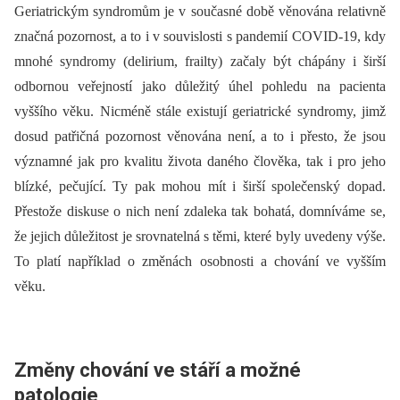
Geriatrickým syndromům je v současné době věnována relativně
značná pozornost, a to i v souvislosti s pandemií COVID-19, kdy
mnohé syndromy (delirium, frailty) začaly být chápány i širší
odbornou veřejností jako důležitý úhel pohledu na pacienta
vyššího věku. Nicméně stále existují geriatrické syndromy, jimž
dosud patřičná pozornost věnována není, a to i přesto, že jsou
významné jak pro kvalitu života daného člověka, tak i pro jeho
blízké, pečující. Ty pak mohou mít i širší společenský dopad.
Přestože diskuse o nich není zdaleka tak bohatá, domníváme se,
že jejich důležitost je srovnatelná s těmi, které byly uvedeny výše.
To platí například o změnách osobnosti a chování ve vyšším
věku.
Změny chování ve stáří a možné
patologie