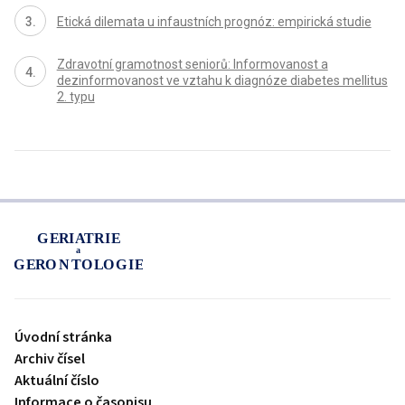
Etická dilemata u infaustních prognóz: empirická studie
Zdravotní gramotnost seniorů: Informovanost a
dezinformovanost ve vztahu k diagnóze diabetes mellitus
2. typu
proLékaře.cz
Úvodní stránka
Archiv čísel
Aktuální číslo
Informace o časopisu