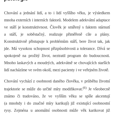
Chování a jednání lidí, a to i lidí vyššího věku, je výsledkem
mnoha externích i interních faktorů. Modelem adekvátní adaptace
ve stáří je konstruktivnost. Člověk je smířený s faktem stárnutí
a stáří, je soběstačný, realizuje přiměřeně cíle a plány.
Konstruktivně přistupuje k problémům stáří, bere život tak, jak
jde. Má vysokou schopnost přizpůsobivosti a tolerance. Dívá se
spokojeně na prožitý život, neztratil program do budoucnosti.
Mnoho laskavých a moudrých, adekvátně se chovajících starších
lidí nacházíme ve svém okolí, mezi pacienty i ve veřejném životě.
Chování vychází z osobnosti daného člověka, v průběhu životní
(6)
trajektorie se může do určité míry modifikovat.
Je všeobecně
známo či tradováno, že ve vyšším věku se spíše akcentují
(a mnohdy i do značné míry karikují) již existující osobnostní
rysy. Zejména u anomální osobnosti může věk karikovat již