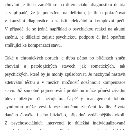
chování je třeba zaměřit se na diferenciální diagnostiku deliria
a v případě, že je podezření na delirium, je třeba pokračovat
v kauzální diagnostice a zajistit adekvátní a komplexní péči.
V případě, že se jedná například o psychickou reakci na akutní
změnu, je důležité zajistit psychickou podporu či jiná opatření
směřující ke kompenzaci stavu.
Také u chronických poruch je třeba pátrat po příčinách změn
chování a patologických stavech jak somatických, tak
psychických, které by je mohly způsobovat. Je nezbytné nastavit
adekvátní léčbu a v mezích možností dosáhnout kompenzace
stavu. Již samotné pojmenování problému může přinést zásadní
úlevu blízkým či pečujícím. Úspěšný management tohoto
syndromu může vést k významnému zlepšení kvality života
daného člověka i jeho blízkého, případně vzdálenějšího okolí.
Z psychosociálních intervencí je důležitá individualizovaná