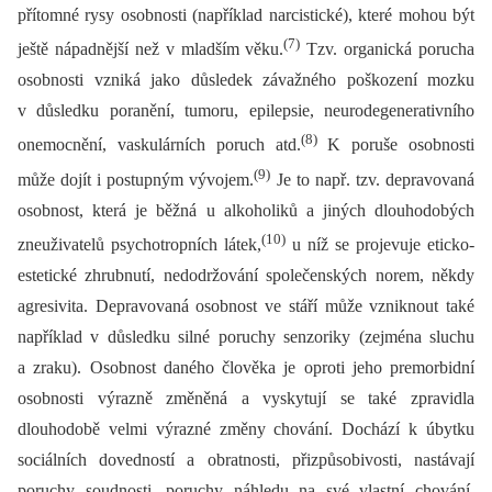
přítomné rysy osobnosti (například narcistické), které mohou být
(7)
ještě nápadnější než v mladším věku.
Tzv. organická porucha
osobnosti vzniká jako důsledek závažného poškození mozku
v důsledku poranění, tumoru, epilepsie, neurodegenerativního
(8)
onemocnění, vaskulárních poruch atd.
K poruše osobnosti
(9)
může dojít i postupným vývojem.
Je to např. tzv. depravovaná
osobnost, která je běžná u alkoholiků a jiných dlouhodobých
(10)
zneuživatelů psychotropních látek,
u níž se projevuje eticko-
estetické zhrubnutí, nedodržování společenských norem, někdy
agresivita. Depravovaná osobnost ve stáří může vzniknout také
například v důsledku silné poruchy senzoriky (zejména sluchu
a zraku). Osobnost daného člověka je oproti jeho premorbidní
osobnosti výrazně změněná a vyskytují se také zpravidla
dlouhodobě velmi výrazné změny chování. Dochází k úbytku
sociálních dovedností a obratnosti, přizpůsobivosti, nastávají
poruchy soudnosti, poruchy náhledu na své vlastní chování.