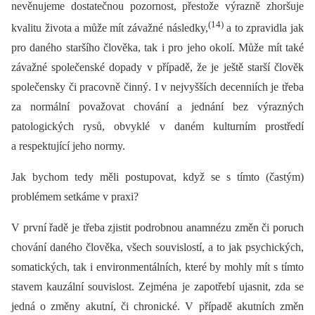
nevěnujeme dostatečnou pozornost, přestože výrazně zhoršuje
(14)
kvalitu života a může mít závažné následky,
a to zpravidla jak
pro daného staršího člověka, tak i pro jeho okolí. Může mít také
závažné společenské dopady v případě, že je ještě starší člověk
společensky či pracovně činný. I v nejvyšších decenniích je třeba
za normální považovat chování a jednání bez výrazných
patologických rysů, obvyklé v daném kulturním prostředí
a respektující jeho normy.
Jak bychom tedy měli postupovat, když se s tímto (častým)
problémem setkáme v praxi?
V první řadě je třeba zjistit podrobnou anamnézu změn či poruch
chování daného člověka, všech souvislostí, a to jak psychických,
somatických, tak i environmentálních, které by mohly mít s tímto
stavem kauzální souvislost. Zejména je zapotřebí ujasnit, zda se
jedná o změny akutní, či chronické. V případě akutních změn