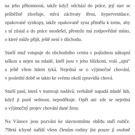
na jeho přítomnosti, takže když odchází do práce, její stav se
průběžně zhoršuje, mívá záchvaty třesu, hyperventilace,
opakované synkopy, takže opakovaně syna přiměla k tomu, aby
s ní zůstal a do práce neodešel, přestože má zodpovědné místo,
o které může přijít, ještě není v důchodu.
Starší muž vstupuje do obchodního centra s pojízdnou nákupní
taškou a nejen na mladé, kteří jsou v jeho blízkosti, volá „ujni“
a ještě všem lidem tyká. Nejedná se o výjimečné chování,
v poslední době se takto ke svému okolí zpravidla chová.
Starší paní, která v tramvaji nadává, verbálně napadá mladé lidi,
když ji pustí sednout, nepoděkuje. Opět ani zde se nejedná
o výjimečný projev chování dané ženy.
Na Vánoce jsou pozváni ke slavnostnímu obědu staří rodiče.
79letá tchyně nařídí všem členům rodiny jíst pouze jí osobně