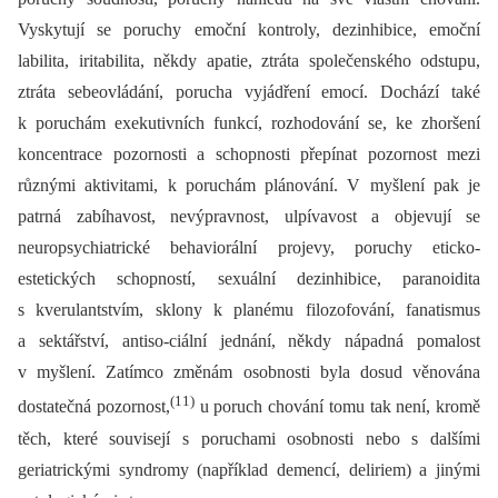
Vyskytují se poruchy emoční kontroly, dezinhibice, emoční
labilita, iritabilita, někdy apatie, ztráta společenského odstupu,
ztráta sebeovládání, porucha vyjádření emocí. Dochází také
k poruchám exekutivních funkcí, rozhodování se, ke zhoršení
koncentrace pozornosti a schopnosti přepínat pozornost mezi
různými aktivitami, k poruchám plánování. V myšlení pak je
patrná zabíhavost, nevýpravnost, ulpívavost a objevují se
neuropsychiatrické behaviorální projevy, poruchy eticko-
estetických schopností, sexuální dezinhibice, paranoidita
s kverulantstvím, sklony k planému filozofování, fanatismus
a sektářství, antiso-ciální jednání, někdy nápadná pomalost
v myšlení. Zatímco změnám osobnosti byla dosud věnována
(11)
dostatečná pozornost,
u poruch chování tomu tak není, kromě
těch, které souvisejí s poruchami osobnosti nebo s dalšími
geriatrickými syndromy (například demencí, deliriem) a jinými