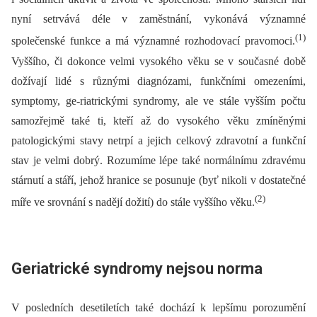
nyní setrvává déle v zaměstnání, vykonává významné
(1)
společenské funkce a má významné rozhodovací pravomoci.
Vyššího, či dokonce velmi vysokého věku se v současné době
dožívají lidé s různými diagnózami, funkčními omezeními,
symptomy, ge-riatrickými syndromy, ale ve stále vyšším počtu
samozřejmě také ti, kteří až do vysokého věku zmíněnými
patologickými stavy netrpí a jejich celkový zdravotní a funkční
stav je velmi dobrý. Rozumíme lépe také normálnímu zdravému
stárnutí a stáří, jehož hranice se posunuje (byť nikoli v dostatečné
(2)
míře ve srovnání s nadějí dožití) do stále vyššího věku.
Geriatrické syndromy nejsou norma
V posledních desetiletích také dochází k lepšímu porozumění