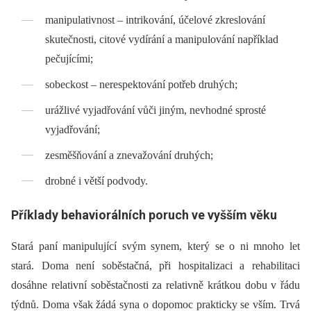
manipulativnost –⁠ intrikování, účelové zkreslování
skutečnosti, citové vydírání a manipulování například
pečujícími;
sobeckost –⁠ nerespektování potřeb druhých;
urážlivé vyjadřování vůči jiným, nevhodné sprosté
vyjadřování;
zesměšňování a znevažování druhých;
drobné i větší podvody.
Příklady behaviorálních poruch ve vyšším věku
Stará paní manipulující svým synem, který se o ni mnoho let
stará. Doma není soběstačná, při hospitalizaci a rehabilitaci
dosáhne relativní soběstačnosti za relativně krátkou dobu v řádu
týdnů. Doma však žádá syna o dopomoc prakticky se vším. Trvá