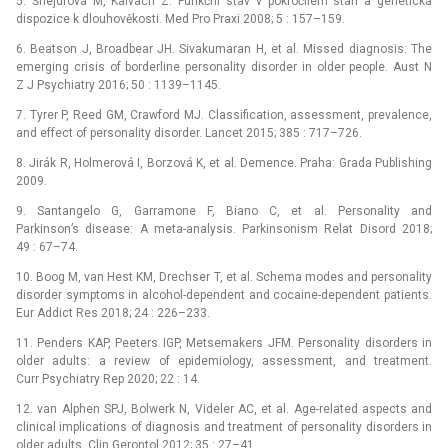
5. Šnejdrová M, Kalvach Z. Funkční stav v pokročilém stáří a genetická
dispozice k dlouhověkosti. Med Pro Praxi 2008; 5 : 157–159.
6. Beatson J, Broadbear JH. Sivakumaran H, et al. Missed diagnosis: The
emerging crisis of borderline personality disorder in older people. Aust N
Z J Psychiatry 2016; 50 : 1139–1145.
7. Tyrer P, Reed GM, Crawford MJ. Classification, assessment, prevalence,
and effect of personality disorder. Lancet 2015; 385 : 717–726.
8. Jirák R, Holmerová I, Borzová K, et al. Demence. Praha: Grada Publishing
2009.
9. Santangelo G, Garramone F, Biano C, et al. Personality and
Parkinson’s disease: A meta-analysis. Parkinsonism Relat Disord 2018;
49 : 67–74.
10. Boog M, van Hest KM, Drechser T, et al. Schema modes and personality
disorder symptoms in alcohol-dependent and cocaine-dependent patients.
Eur Addict Res 2018; 24 : 226–233.
11. Penders KAP, Peeters IGP, Metsemakers JFM. Personality disorders in
older adults: a review of epidemiology, assessment, and treatment.
Curr Psychiatry Rep 2020; 22 : 14.
12. van Alphen SPJ, Bolwerk N, Videler AC, et al. Age-related aspects and
clinical implications of diagnosis and treatment of personality disorders in
older adults. Clin Gerontol 2012; 35 : 27–41.