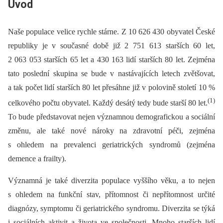
Úvod
Naše populace velice rychle stárne. Z 10 626 430 obyvatel České
republiky je v současné době již 2 751 613 starších 60 let,
2 063 053 starších 65 let a 430 163 lidí starších 80 let. Zejména
tato poslední skupina se bude v nastávajících letech zvětšovat,
a tak počet lidí starších 80 let přesáhne již v polovině století 10 %
(1)
celkového počtu obyvatel. Každý desátý tedy bude starší 80 let.
To bude představovat nejen významnou demografickou a sociální
změnu, ale také nové nároky na zdravotní péči, zejména
s ohledem na prevalenci geriatrických syndromů (zejména
demence a frailty).
Významná je také diverzita populace vyššího věku, a to nejen
s ohledem na funkční stav, přítomnost či nepřítomnost určité
diagnózy, symptomu či geriatrického syndromu. Diverzita se týká
i sociálních aktivit a života ve společnosti. Mnoho starších lidí