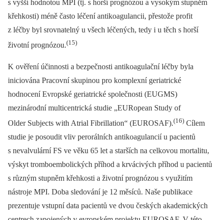
s vyšší hodnotou MPI (tj. s horší prognózou a vysokým stupněm
křehkosti) méně často léčení antikoagulancii, přestože profit
z léčby byl srovnatelný u všech léčených, tedy i u těch s horší
(15)
životní prognózou.
K ověření účinnosti a bezpečnosti antikoagulační léčby byla
iniciována Pracovní skupinou pro komplexní geriatrické
hodnocení Evropské geriatrické společnosti (EUGMS)
mezinárodní multicentrická studie „EURopean Study of
(16)
Older Subjects with Atrial Fibrillation“ (EUROSAF).
Cílem
studie je posoudit vliv perorálních antikoagulancií u pacientů
s nevalvulární FS ve věku 65 let a starších na celkovou mortalitu,
výskyt tromboembolických příhod a krvácivých příhod u pacientů
s různým stupněm křehkosti a životní prognózou s využitím
nástroje MPI. Doba sledování je 12 měsíců. Naše publikace
prezentuje vstupní data pacientů ve dvou českých akademických
centrech zapojených v evropském projektu EUROSAF. V této