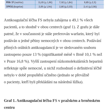
Antikoagulační léčba FS nebyla zahájena u 49,1 % všech
pacientů, a to shodně v obou centrech (graf 1). Z grafu je dále
patrné, že v současnosti je stále preferován warfarin, který byl
podáván u jedné pětiny nemocných v obou centrech. Podávání
přímých orálních antikoagulancií je ve sledovaném souboru
zastoupeno pouze 13 % (signifikantně méně v Brně 10,1 % než
v Praze 16,8 %). Vyšší zastoupení nízkomolekulárních heparinů
reflektuje spíše nemocné, u nichž rozhodnutí o definitivní léčbě
nebylo v době propuštění učiněno (jednalo se převážně
o pacienty, kteří byli překládáni na následná lůžka).
Graf 1. Antikoagulační léčba FS v pražském a brněnském
centru