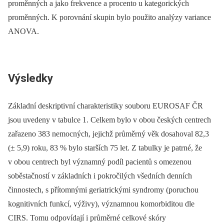
proměnných a jako frekvence a procento u kategorických
proměnných. K porovnání skupin bylo použito analýzy variance
ANOVA.
Výsledky
Základní deskriptivní charakteristiky souboru EUROSAF ČR
jsou uvedeny v tabulce 1. Celkem bylo v obou českých centrech
zařazeno 383 nemocných, jejichž průměrný věk dosahoval 82,3
(± 5,9) roku, 83 % bylo starších 75 let. Z tabulky je patrné, že
v obou centrech byl významný podíl pacientů s omezenou
soběstačností v základních i pokročilých všedních denních
činnostech, s přítomnými geriatrickými syndromy (poruchou
kognitivních funkcí, výživy), významnou komorbiditou dle
CIRS. Tomu odpovídají i průměrné celkové skóry