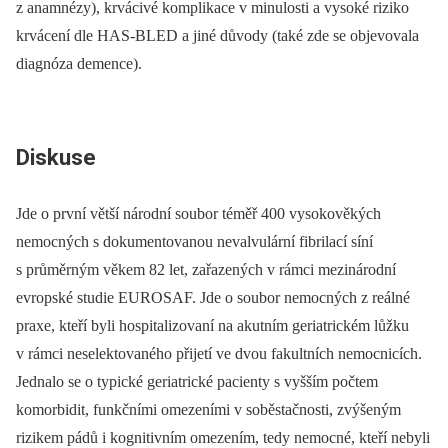
z anamnézy), krvácivé komplikace v minulosti a vysoké riziko
krvácení dle HAS-BLED a jiné důvody (také zde se objevovala
diagnóza demence).
Diskuse
Jde o první větší národní soubor téměř 400 vysokověkých
nemocných s dokumentovanou nevalvulární fibrilací síní
s průměrným věkem 82 let, zařazených v rámci mezinárodní
evropské studie EUROSAF. Jde o soubor nemocných z reálné
praxe, kteří byli hospitalizovaní na akutním geriatrickém lůžku
v rámci neselektovaného přijetí ve dvou fakultních nemocnicích.
Jednalo se o typické geriatrické pacienty s vyšším počtem
komorbidit, funkčními omezeními v soběstačnosti, zvýšeným
rizikem pádů i kognitivním omezením, tedy nemocné, kteří nebyli