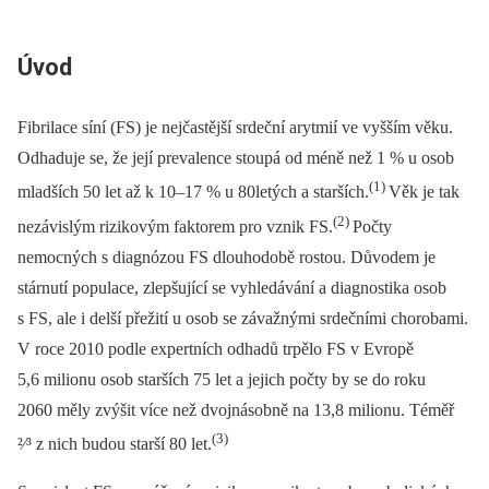
Úvod
Fibrilace síní (FS) je nejčastější srdeční arytmií ve vyšším věku.
Odhaduje se, že její prevalence stoupá od méně než 1 % u osob
(1)
mladších 50 let až k 10–17 % u 80letých a starších.
Věk je tak
(2)
nezávislým rizikovým faktorem pro vznik FS.
Počty
nemocných s diagnózou FS dlouhodobě rostou. Důvodem je
stárnutí populace, zlepšující se vyhledávání a diagnostika osob
s FS, ale i delší přežití u osob se závažnými srdečními chorobami.
V roce 2010 podle expertních odhadů trpělo FS v Evropě
5,6 milionu osob starších 75 let a jejich počty by se do roku
2060 měly zvýšit více než dvojnásobně na 13,8 milionu. Téměř
(3)
²⁄³ z nich budou starší 80 let.