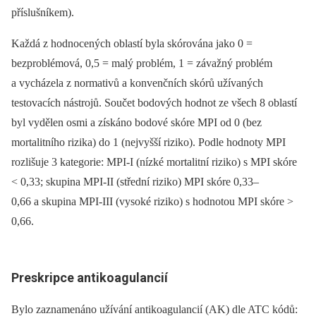
příslušníkem).
Každá z hodnocených oblastí byla skórována jako 0 =
bezproblémová, 0,5 = malý problém, 1 = závažný problém
a vycházela z normativů a konvenčních skórů užívaných
testovacích nástrojů. Součet bodových hodnot ze všech 8 oblastí
byl vydělen osmi a získáno bodové skóre MPI od 0 (bez
mortalitního rizika) do 1 (nejvyšší riziko). Podle hodnoty MPI
rozlišuje 3 kategorie: MPI-I (nízké mortalitní riziko) s MPI skóre
< 0,33; skupina MPI-II (střední riziko) MPI skóre 0,33–
0,66 a skupina MPI-III (vysoké riziko) s hodnotou MPI skóre >
0,66.
Preskripce antikoagulancií
Bylo zaznamenáno užívání antikoagulancií (AK) dle ATC kódů: