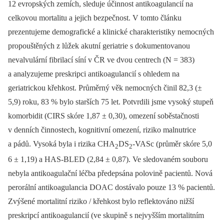
12 evropských zemích, sleduje účinnost antikoagulancií na
celkovou mortalitu a jejich bezpečnost. V tomto článku
prezentujeme demografické a klinické charakteristiky nemocných
propouštěných z lůžek akutní geriatrie s dokumentovanou
nevalvulární fibrilací síní v ČR ve dvou centrech (N = 383)
a analyzujeme preskripci antikoagulancií s ohledem na
geriatrickou křehkost. Průměrný věk nemocných činil 82,3 (±
5,9) roku, 83 % bylo starších 75 let. Potvrdili jsme vysoký stupeň
komorbidit (CIRS skóre 1,87 ± 0,30), omezení soběstačnosti
v denních činnostech, kognitivní omezení, riziko malnutrice
a pádů. Vysoká byla i rizika CHA
DS
-VASc (průměr skóre 5,0
2
2
6 ± 1,19) a HAS-BLED (2,84 ± 0,87). Ve sledovaném souboru
nebyla antikoagulační léčba předepsána polovině pacientů. Nová
perorální antikoagulancia DOAC dostávalo pouze 13 % pacientů.
Zvýšené mortalitní riziko / křehkost bylo reflektováno nižší
preskripcí antikoagulancií (ve skupině s nejvyšším mortalitním