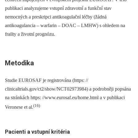
publikaci analyzujeme vstupní zdravotní a funkční stav
nemocných a preskripci antikoagulační léčby (žádná
antikoagulancia –⁠ warfarin –⁠ DOAC –⁠ LMHW) s ohledem na
frailty a životní prognózu.
Metodika
Studie EUROSAF je registrována (https: //
clinicaltrials.gov/ct2/show/NCT02973984) a podrobněji popsána
na stránkách https: //www.eurosaf.eu/home.html a v publikaci
(16)
Veronese et al.
Pacienti a vstupní kritéria