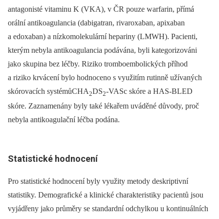
antagonisté vitaminu K (VKA), v ČR pouze warfarin, přímá
orální antikoagulancia (dabigatran, rivaroxaban, apixaban
a edoxaban) a nízkomolekulární hepariny (LMWH). Pacienti,
kterým nebyla antikoagulancia podávána, byli kategorizováni
jako skupina bez léčby. Riziko tromboembolických příhod
a riziko krvácení bylo hodnoceno s využitím rutinně užívaných
skórovacích systémůCHA
DS
-VASc skóre a HAS-BLED
2
2
skóre. Zaznamenány byly také lékařem uváděné důvody, proč
nebyla antikoagulační léčba podána.
Statistické hodnocení
Pro statistické hodnocení byly využity metody deskriptivní
statistiky. Demografické a klinické charakteristiky pacientů jsou
vyjádřeny jako průměry se standardní odchylkou u kontinuálních