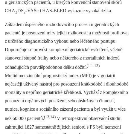
u geriatrických pacientů, u kterých konvenční stanovení skórů
CHA
DS
-VASc i HAS-BLED vykazuje vysoká rizika.
2
2
Základem úspěšného rozhodovacího procesu u geriatrických
pacientů je posouzení míry jejich rizikovosti a možnosti profitovat
z určitého diagnostického výkonu nebo léčebného postupu.
Doporučuje se provést komplexní geriatrické vyšetření, včetně
stanovení stupně frailty nebo některého z mortalitních indexů
(11–13)
odhadujících pravděpodobnou délku dožití.
Multidimenzionální prognostický index (MPI) je v geriatrii
nejčastěji užívaný nástroj pro posouzení krátkodobé i dlouhodobé
mortality a nepřímo geriatrické křehkosti. Vychází z komplexního
posouzení orgánových postižení, sebeobslužných činností,
nutrice, kognice a sociálního zázemí pacienta a byl využit u více
(13,14)
než 60 000 pacientů.
V retrospektivní observační studii
zahrnující 1827 samostatně žijících seniorů s FS byli nemocní