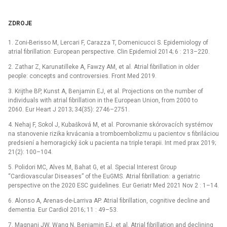
ZDROJE
1. Zoni-Berisso M, Lercari F, Carazza T, Domenicucci S. Epidemiology of
atrial fibrillation: European perspective. Clin Epidemiol 2014; 6 : 213–220.
2. Zathar Z, Karunatilleke A, Fawzy AM, et al. Atrial fibrillation in older
people: concepts and controversies. Front Med 2019.
3. Krijthe BP, Kunst A, Benjamin EJ, et al. Projections on the number of
individuals with atrial fibrillation in the European Union, from 2000 to
2060. Eur Heart J 2013; 34(35): 2746–2751.
4. Nehaj F, Sokol J, Kubašková M, et al. Porovnanie skórovacích systémov
na stanovenie rizika krvácania a tromboembolizmu u pacientov s fibriláciou
predsiení a hemoragický šok u pacienta na triple terapii. Int med prax 2019;
21(2): 100–104.
5. Polidori MC, Alves M, Bahat G, et al. Special Interest Group
“Cardiovascular Diseases” of the EuGMS. Atrial fibrillation: a geriatric
perspective on the 2020 ESC guidelines. Eur Geriatr Med 2021 Nov 2 : 1–14.
6. Alonso A, Arenas-de-Larriva AP. Atrial fibrillation, cognitive decline and
dementia. Eur Cardiol 2016; 11 : 49–53.
7. Magnani JW, Wang N, Benjamin EJ, et al. Atrial fibrillation and declining