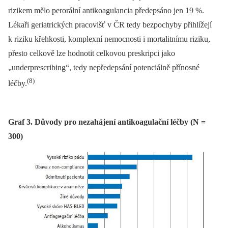
rizikem mělo perorální antikoagulancia předepsáno jen 19 %.
Lékaři geriatrických pracovišť v ČR tedy bezpochyby přihlížejí
k riziku křehkosti, komplexní nemocnosti i mortalitnímu riziku,
přesto celkově lze hodnotit celkovou preskripci jako
„underprescribing“, tedy nepředepsání potenciálně přínosné
(8)
léčby.
Graf 3. Důvody pro nezahájení antikoagulační léčby (N =
300)