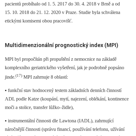
pacientů probíhalo od 1. 5. 2017 do 30. 4. 2018 v Brně a od
15. 10. 2018 do 21. 12. 2020 v Praze. Studie byla schválena
etickými komisemi obou pracovišť.
Multidimenzionální prognostický index (MPI)
MPI byl propočítán při propuštění z nemocnice na základě
komplexního geriatrického vyšetření, jak je podrobně popsáno
(17)
jinde.
MPI zahrnuje 8 oblastí:
▪ funkční stav hodnocený testem základních denních činností
ADL podle Katze (koupání, mytí, najezení, oblékání, kontinence
moči a stolice, transfer lůžko–židle),
▪ instrumentální činnosti dle Lawtona (IADL), zahrnující
náročnější činnosti (správu financí, používání telefonu, užívání