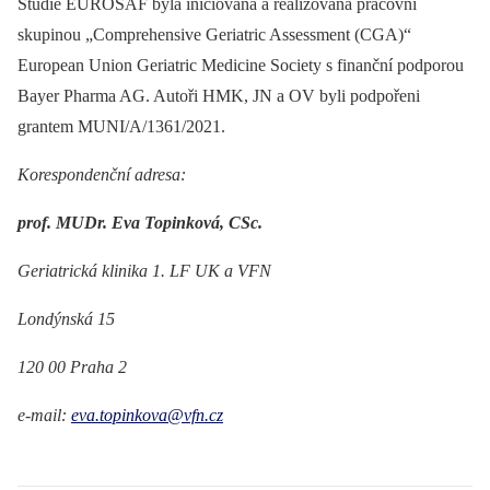
Studie EUROSAF byla iniciovaná a realizovaná pracovní
skupinou „Comprehensive Geriatric Assessment (CGA)“
European Union Geriatric Medicine Society s finanční podporou
Bayer Pharma AG. Autoři HMK, JN a OV byli podpořeni
grantem MUNI/A/1361/2021.
Korespondenční adresa:
prof. MUDr. Eva Topinková, CSc.
Geriatrická klinika 1. LF UK a VFN
Londýnská 15
120 00 Praha 2
e-mail:
eva.topinkova@vfn.cz