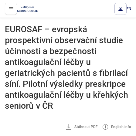
EN
proLékaře.cz
EUROSAF – evropská
prospektivní observační studie
účinnosti a bezpečnosti
antikoagulační léčby u
geriatrických pacientů s fibrilací
síní. Pilotní výsledky preskripce
antikoagulační léčby u křehkých
seniorů v ČR
Stáhnout PDF
English info