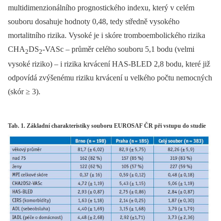
multidimenzionálního prognostického indexu, který v celém
souboru dosahuje hodnoty 0,48, tedy středně vysokého
mortalitního rizika. Vysoké je i skóre tromboembolického rizika
CHA
DS
-VASc –⁠ průměr celého souboru 5,1 bodu (velmi
2
2
vysoké riziko) –⁠ i rizika krvácení HAS-BLED 2,8 bodu, které již
odpovídá zvýšenému riziku krvácení u velkého počtu nemocných
(skór ≥ 3).
Tab. 1. Základní charakteristiky souboru EUROSAF ČR při vstupu do studie