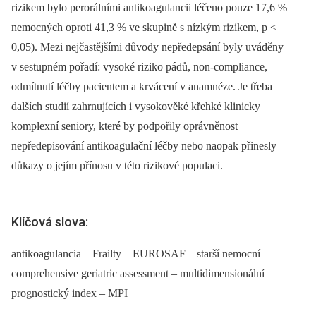
rizikem bylo perorálními antikoagulancii léčeno pouze 17,6 %
nemocných oproti 41,3 % ve skupině s nízkým rizikem, p <
0,05). Mezi nejčastějšími důvody nepředepsání byly uváděny
v sestupném pořadí: vysoké riziko pádů, non-compliance,
odmítnutí léčby pacientem a krvácení v anamnéze. Je třeba
dalších studií zahrnujících i vysokověké křehké klinicky
komplexní seniory, které by podpořily oprávněnost
nepředepisování antikoagulační léčby nebo naopak přinesly
důkazy o jejím přínosu v této rizikové populaci.
Klíčová slova:
antikoagulancia – Frailty – EUROSAF – starší nemocní –
comprehensive geriatric assessment – multidimensionální
prognostický index – MPI