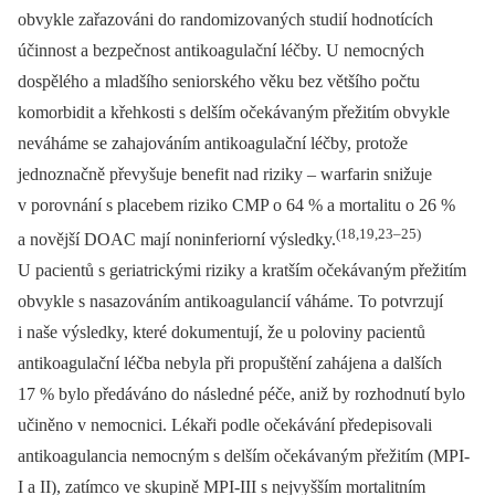
obvykle zařazováni do randomizovaných studií hodnotících
účinnost a bezpečnost antikoagulační léčby. U nemocných
dospělého a mladšího seniorského věku bez většího počtu
komorbidit a křehkosti s delším očekávaným přežitím obvykle
neváháme se zahajováním antikoagulační léčby, protože
jednoznačně převyšuje benefit nad riziky –⁠ warfarin snižuje
v porovnání s placebem riziko CMP o 64 % a mortalitu o 26 %
(18,19,23–25)
a novější DOAC mají noninferiorní výsledky.
U pacientů s geriatrickými riziky a kratším očekávaným přežitím
obvykle s nasazováním antikoagulancií váháme. To potvrzují
i naše výsledky, které dokumentují, že u poloviny pacientů
antikoagulační léčba nebyla při propuštění zahájena a dalších
17 % bylo předáváno do následné péče, aniž by rozhodnutí bylo
učiněno v nemocnici. Lékaři podle očekávání předepisovali
antikoagulancia nemocným s delším očekávaným přežitím (MPI-
I a II), zatímco ve skupině MPI-III s nejvyšším mortalitním