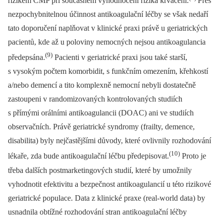
rizikem CMP při současném vyhodnocení rizika krvácení.
Přes
nezpochybnitelnou účinnost antikoagulační léčby se však nedaří
tato doporučení naplňovat v klinické praxi právě u geriatrických
pacientů, kde až u poloviny nemocných nejsou antikoagulancia
(9)
předepsána.
Pacienti v geriatrické praxi jsou také starší,
s vysokým počtem komorbidit, s funkčním omezením, křehkostí
a/nebo demencí a tito komplexně nemocní nebyli dostatečně
zastoupeni v randomizovaných kontrolovaných studiích
s přímými orálními antikoagulancii (DOAC) ani ve studiích
observačních. Právě geriatrické syndromy (frailty, demence,
disabilita) byly nejčastějšími důvody, které ovlivnily rozhodování
(10)
lékaře, zda bude antikoagulační léčbu předepisovat.
Proto je
třeba dalších postmarketingových studií, které by umožnily
vyhodnotit efektivitu a bezpečnost antikoagulancií u této rizikové
geriatrické populace. Data z klinické praxe (real-world data) by
usnadnila obtížné rozhodování stran antikoagulační léčby