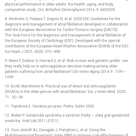
physical performance in older adults: the health, aging, and body
composition study. Circ Arrhythm Electrophysiol 2016; 9: e003525.
8. Hindricks G, Potpara T, Dagres N, et al. 2020 ESC Guidelines for the
diagnosis and management of atrial fibrillation developed in collaboration
with the European Association for Cardio-Thoracic Surgery (EACTS).
The Task Force for the diagnosis and management of atrial fibrillation of
the European Society of Cardiology (ESC). Developed with the special
contribution of the European Heart Rhythm Association (EHRA) of the ESC.
Eur Heart J 2021; 42(5): 373–498.
9. Maes F, Dalleur O, Henrard S, et al. Risk scores and geriatric profile: can
they really help us in anticoagulation decision making among older
patients suffering from atrial fibrillation? Clin Interv Aging 2014; 9 : 1091–
1099.
10. Bo M, Marchionni N. Practical use of direct oral anticoagulants
(DOACs) in the older person with atrial fibrillation. Eur J Intern Med. 2020;
71 : 32–38.
11. Topinková E. Geriatrie pro praxi. Praha: Galén 2005.
12. Weber P. Geriatrické syndromy a syndrom frailty –⁠ zlatý grál geriatrické
medicíny. Vnitř Lék 2011; 57(11).
13. Cruz-Jentoft AJ, Daragjati J, Fratiglioni L, et al. Using the
Multidimensional Prognostic Index (MPI) to improve cost-effectiveness of