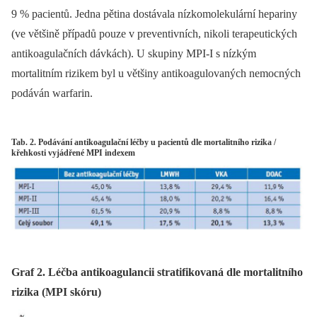
9 % pacientů. Jedna pětina dostávala nízkomolekulární hepariny
(ve většině případů pouze v preventivních, nikoli terapeutických
antikoagulačních dávkách). U skupiny MPI-I s nízkým
mortalitním rizikem byl u většiny antikoagulovaných nemocných
podáván warfarin.
Tab. 2. Podávání antikoagulační léčby u pacientů dle mortalitního rizika /
křehkosti vyjádřené MPI indexem
Graf 2. Léčba antikoagulancii stratifikovaná dle mortalitního
rizika (MPI skóru)