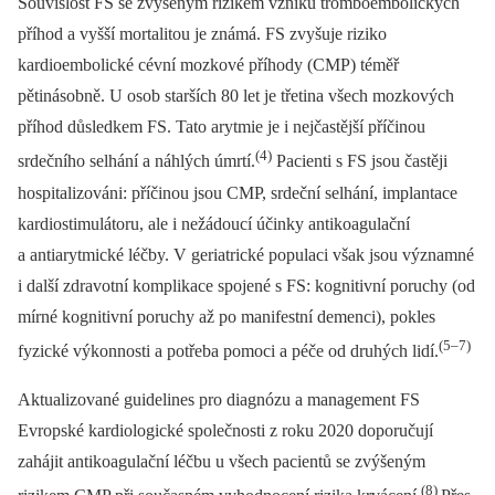
Souvislost FS se zvýšeným rizikem vzniku tromboembolických
příhod a vyšší mortalitou je známá. FS zvyšuje riziko
kardioembolické cévní mozkové příhody (CMP) téměř
pětinásobně. U osob starších 80 let je třetina všech mozkových
příhod důsledkem FS. Tato arytmie je i nejčastější příčinou
(4)
srdečního selhání a náhlých úmrtí.
Pacienti s FS jsou častěji
hospitalizováni: příčinou jsou CMP, srdeční selhání, implantace
kardiostimulátoru, ale i nežádoucí účinky antikoagulační
a antiarytmické léčby. V geriatrické populaci však jsou významné
i další zdravotní komplikace spojené s FS: kognitivní poruchy (od
mírné kognitivní poruchy až po manifestní demenci), pokles
(5–7)
fyzické výkonnosti a potřeba pomoci a péče od druhých lidí.
Aktualizované guidelines pro diagnózu a management FS
Evropské kardiologické společnosti z roku 2020 doporučují
zahájit antikoagulační léčbu u všech pacientů se zvýšeným
(8)