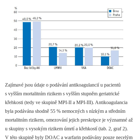
Zajímavé jsou údaje o podávání antikoagulancií u pacientů
s vyšším mortalitním rizikem s vyšším stupněm geriatrické
křehkosti (tedy ve skupině MPI-II a MPI-III). Antikoagulancia
byla podávána shodně 55 % nemocných s nízkým a středním
mortalitním rizikem, omezování jejich preskripce je významné až
u skupiny s vysokým rizikem úmrtí a křehkostí (tab. 2, graf 2).
V této skupině byly DOAC a warfarin podávány pouze necelým