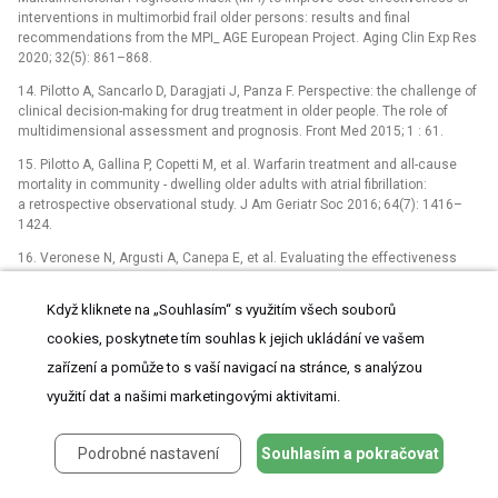
interventions in multimorbid frail older persons: results and final
recommendations from the MPI_ AGE European Project. Aging Clin Exp Res
2020; 32(5): 861–868.
14. Pilotto A, Sancarlo D, Daragjati J, Panza F. Perspective: the challenge of
clinical decision-making for drug treatment in older people. The role of
multidimensional assessment and prognosis. Front Med 2015; 1 : 61.
15. Pilotto A, Gallina P, Copetti M, et al. Warfarin treatment and all-cause
mortality in community -⁠ dwelling older adults with atrial fibrillation:
a retrospective observational study. J Am Geriatr Soc 2016; 64(7): 1416–
1424.
16. Veronese N, Argusti A, Canepa E, et al. Evaluating the effectiveness
and risks of oral anticoagulant treatments in multimorbid frail older
subjects with atrial fibrillation using the multidimensional prognostic index:
Když kliknete na „Souhlasím“ s využitím všech souborů
the EURopean study of older subjects with atrial fibrillation—EUROSAF.
cookies, poskytnete tím souhlas k jejich ukládání ve vašem
Eur Geriatr Med 2018; 9 : 149–154.
zařízení a pomůže to s vaší navigací na stránce, s analýzou
17. Pilotto A, Ferrucci L, Franceschi M, et al. Development and validation of
a multidimensional prognostic index for one-year mortality from
využití dat a našimi marketingovými aktivitami.
comprehensive geriatric assessment in hospitalized older patients.
Rejuvenation research 2008; 11(1): 151–161.
Podrobné nastavení
Souhlasím a pokračovat
18. Táborský M, Fiala M, Heinc M, Býma S. Fibrilace síní. Doporučené
diagnostické a terapeutické postupy pro všeobecné praktické lékaře,