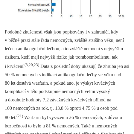
Podobné zkušenosti však jsou popisovány i v zahraničí, kdy
v běžné praxi stále řada nemocných, zvláště staršího věku, není
léčena antikoagulační léčbou, a to zvláště nemocní s nejvyšším
rizikem, kteří mají nejvyšší riziko jak tromboembolismu, tak
(8,20,23)
i krvácení.
Data z poslední doby ukazují, že zhruba jen asi
50 % nemocných s indikací antikoagulační léčby ve věku nad
80 let dostává warfarin, a pokud ano, je výskyt krvácivých
komplikací v této podskupině nemocných velmi vysoký
a dosahuje hodnoty 7,2 závažných krvácivých příhod na
100 nemocných za rok, tj. 13,8 % oproti 4,75 % u osob pod
(21)
80 let.
Warfarin byl vysazen u 26 % nemocných, z důvodu
bezpečnosti to bylo u 81 % nemocných. Také u nemocných