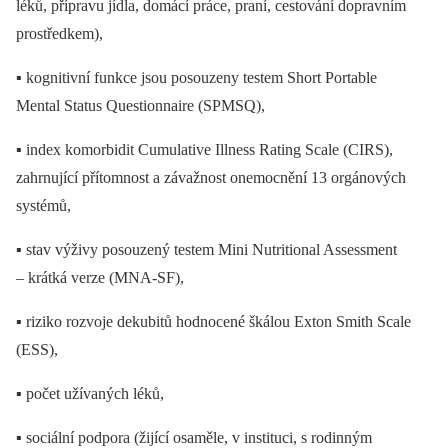
léků, přípravu jídla, domácí práce, praní, cestování dopravním
prostředkem),
▪ kognitivní funkce jsou posouzeny testem Short Portable
Mental Status Questionnaire (SPMSQ),
▪ index komorbidit Cumulative Illness Rating Scale (CIRS),
zahrnující přítomnost a závažnost onemocnění 13 orgánových
systémů,
▪ stav výživy posouzený testem Mini Nutritional Assessment
–⁠ krátká verze (MNA-SF),
▪ riziko rozvoje dekubitů hodnocené škálou Exton Smith Scale
(ESS),
▪ počet užívaných léků,
▪ sociální podpora (žijící osaměle, v instituci, s rodinným