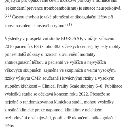
přijatých pro opakované cévní mozkové příhody a fibrilace síní
(sekundární prevence tromboembolismu) je situace neuspokojivá.
(22)
Častou chybou je také přerušení antikoagulační léčby při
(21)
znovunastolení sinusového rytmu.
Výsledky z prospektivní studie EUROSAF, v níž je zařazeno
2016 pacientů s FS (z toho 383 z českých center), by tedy mohly
přinést další důkazy o rizicích a ovlivnění mortality
antikoagulační léčbou u pacientů ve vyšších a nejvyšších
věkových skupinách, zejména ve skupinách s velmi vysokými
riziky výskytu CMP, současně i krvácivými riziky a vysokým
stupněm křehkosti –⁠ Clinical Frailty Scale skupiny 6–8. Publikace
výsledků studie se očekává koncem roku 2022. Přestože se
nejedná o randomizovanou klinickou studii, mohou výsledky
z reálné klinické praxe napomoci klinikům v nelehkém
rozhodování o zahajování, popřípadě ukončení antikoagulační
léčby.