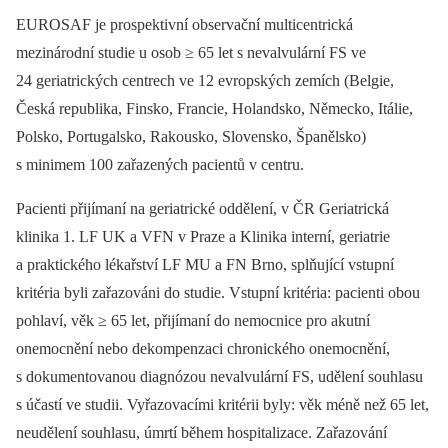
EUROSAF je prospektivní observační multicentrická
mezinárodní studie u osob ≥ 65 let s nevalvulární FS ve
24 geriatrických centrech ve 12 evropských zemích (Belgie,
Česká republika, Finsko, Francie, Holandsko, Německo, Itálie,
Polsko, Portugalsko, Rakousko, Slovensko, Španělsko)
s minimem 100 zařazených pacientů v centru.
Pacienti přijímaní na geriatrické oddělení, v ČR Geriatrická
klinika 1. LF UK a VFN v Praze a Klinika interní, geriatrie
a praktického lékařství LF MU a FN Brno, splňující vstupní
kritéria byli zařazováni do studie. Vstupní kritéria: pacienti obou
pohlaví, věk ≥ 65 let, přijímaní do nemocnice pro akutní
onemocnění nebo dekompenzaci chronického onemocnění,
s dokumentovanou diagnózou nevalvulární FS, udělení souhlasu
s účastí ve studii. Vyřazovacími kritérii byly: věk méně než 65 let,
neudělení souhlasu, úmrtí během hospitalizace. Zařazování