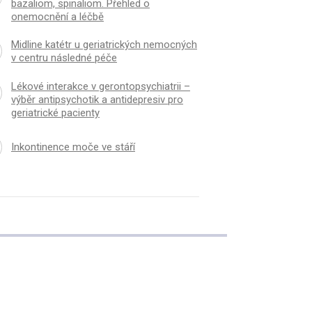
cnění a léčbě
bazaliom, spinaliom. Přehled o
onemocnění a léčbě
Midline katétr u geriatrických nemocných
v centru následné péče
Lékové interakce v gerontopsychiatrii –
výběr antipsychotik a antidepresiv pro
geriatrické pacienty
Inkontinence moče ve stáří