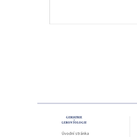
ho
proLékaře.cz
Úvodní stránka