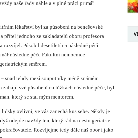
vždy naše řady náhle a v plné práci primář
třním lékařství byl za působení na benešovské
V
k a přítel jednoho ze zakladatelů oboru profesora
rozvíjel. Působil desetiletí na následné péči
primář následné péče Fakultní nemocnice
 geriatrickým směrem.
ru –⁠ snad tehdy mezi souputníky méně známém
b zahájil své působení na lůžkách následné péče, byl
eman, který se stal mým mentorem.
 lidsky ovlivní, ve vás zanechá kus sebe. Někdy je
dyž odejde navždy ten, který rád na cestu geriatrie
é pokračovatele. Rozvíjejme tedy dále náš obor i jako