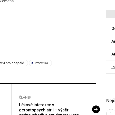
a Zemana.
G
Ar
Ak
řství pro dospělé
Protetika
I
ČLÁNEK
ČLÁNE
Nejč
Lékové interakce v
Nemel
gerontopsychiatrii – výběr
bazal