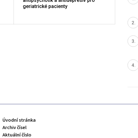
antipsychotik a antidepresiv pro
onemo
geriatrické pacienty
Úvodní stránka
Archiv čísel
Aktuální číslo