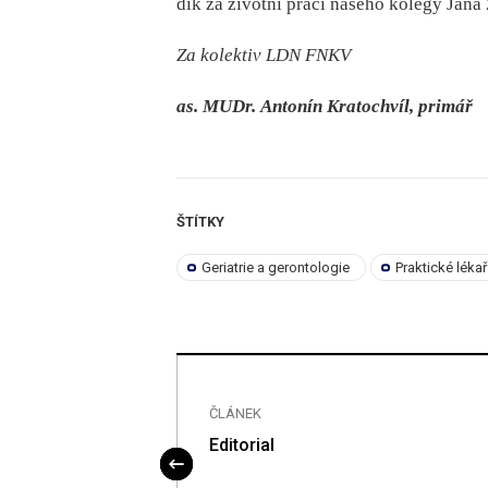
dík za životní práci našeho kolegy Jan
Za kolektiv LDN FNKV
as. MUDr. Antonín Kratochvíl, primář
ŠTÍTKY
Geriatrie a gerontologie
Praktické léka
ČLÁNEK
 anti Xa aktivity
Editorial
ití rivaroxabanu u