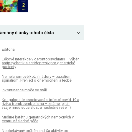
šechny články tohoto čísla
Editorial
Lékové interakce v gerontopsychiatrii – výběr
antipsychotik a antidepresiv pro geriatrické
pacienty
Nemelanomové kožní nádory – bazaliom,
spinaliom. Přehled o onemocnění a léčbě
Inkontinence moče ve stáří
Koagulopatie asociovaná s infekcí covid-19 a
riziko tromboembolismu – známe jejich
vzájemnou souvislost a následné řešení?
Midline katétr u geriatrických nemocných v
centru následné péče
Neočekávaný průběh anti Xa aktivity po