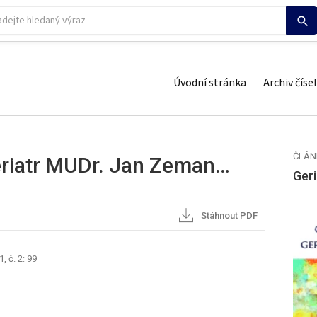
Úvodní stránka
Archiv čísel
ČLÁN
geriatr MUDr. Jan Zeman…
Geri
Stáhnout PDF
, č. 2: 99