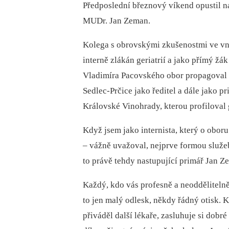
Předposlední březnový víkend opustil na
MUDr. Jan Zeman.
Kolega s obrovskými zkušenostmi ve vni
interně zlákán geriatrií a jako přímý žá
Vladimíra Pacovského obor propagoval a 
Sedlec-Prčice jako ředitel a dále jako 
Královské Vinohrady, kterou profiloval
Když jsem jako internista, který o obo
–⁠ vážně uvažoval, nejprve formou služe
to právě tehdy nastupující primář Jan Z
Každý, kdo vás profesně a neoddělitelně
to jen malý odlesk, někdy řádný otisk. K
přiváděl další lékaře, zasluhuje si dobr