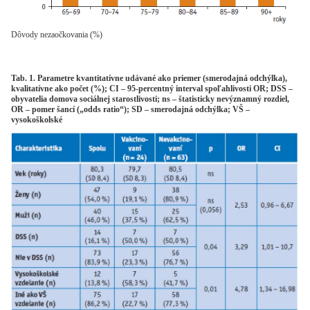
Dôvody nezaočkovania (%)
Tab. 1. Parametre kvantitatívne udávané ako priemer (smerodajná odchýlka),
kvalitatívne ako počet (%); CI – 95-percentný interval spoľahlivosti OR; DSS –
obyvatelia domova sociálnej starostlivosti; ns – štatisticky nevýznamný rozdiel,
OR – pomer šancí („odds ratio“); SD – smerodajná odchýlka; VŠ –
vysokoškolské