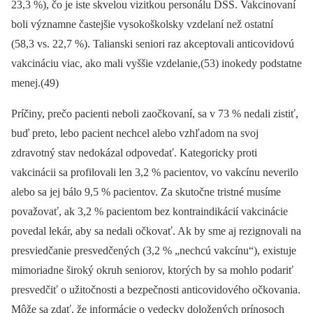
23,3 %), čo je iste skvelou vizitkou personálu DSS. Vakcinovaní
boli významne častejšie vysokoškolsky vzdelaní než ostatní
(58,3 vs. 22,7 %). Talianski seniori raz akceptovali anticovidovú
vakcináciu viac, ako mali vyššie vzdelanie,(53) inokedy podstatne
menej.(49)
Príčiny, prečo pacienti neboli zaočkovaní, sa v 73 % nedali zistiť,
buď preto, lebo pacient nechcel alebo vzhľadom na svoj
zdravotný stav nedokázal odpovedať. Kategoricky proti
vakcinácii sa profilovali len 3,2 % pacientov, vo vakcínu neverilo
alebo sa jej bálo 9,5 % pacientov. Za skutočne tristné musíme
považovať, ak 3,2 % pacientom bez kontraindikácií vakcinácie
povedal lekár, aby sa nedali očkovať. Ak by sme aj rezignovali na
presviedčanie presvedčených (3,2 % „nechcú vakcínu“), existuje
mimoriadne široký okruh seniorov, ktorých by sa mohlo podariť
presvedčiť o užitočnosti a bezpečnosti anticovidového očkovania.
Môže sa zdať, že informácie o vedecky doložených prínosoch