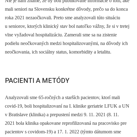
Nie je nám známe, že by boli publikované informácie o tom, aké
mali seniori na Slovensku konkrétne dôvody, prečo sa do konca
roka 2021 nezaočkovali. Preto sme analyzovali túto situáciu
u seniorov, ktorých klinický stav bol natoľko vážny, že si v tretej
vlne vyžadoval hospitalizáciu. Zamerali sme sa na zistenie
podielu neočkovaných medzi hospitalizovanými, na dôvody ich
neočkovania, ich sociálny status, komorbidity a letalitu.
PACIENTI A METÓDY
Analyzovali sme 65-ročných a starších pacientov, ktorí mali
covid-19, boli hospitalizovaní na I. klinike geriatrie LFUK a UN
v Bratislave (klinika) a prepustení medzi 9. 11. 2021 (8. 11.
2021 bola klinika opakovane reprofilizovaná na pracovisko pre
pacientov s covidom-19) a 17. 1. 2022 (týmto dátumom sme