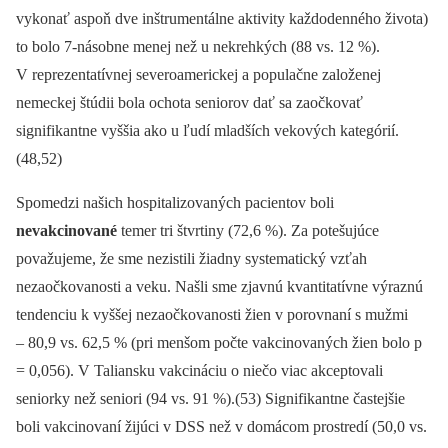
vykonať aspoň dve inštrumentálne aktivity každodenného života)
to bolo 7-násobne menej než u nekrehkých (88 vs. 12 %).
V reprezentatívnej severoamerickej a populačne založenej
nemeckej štúdii bola ochota seniorov dať sa zaočkovať
signifikantne vyššia ako u ľudí mladších vekových kategórií.
(48,52)
Spomedzi našich hospitalizovaných pacientov boli
nevakcinované
temer tri štvrtiny (72,6 %). Za potešujúce
považujeme, že sme nezistili žiadny systematický vzťah
nezaočkovanosti a veku. Našli sme zjavnú kvantitatívne výraznú
tendenciu k vyššej nezaočkovanosti žien v porovnaní s mužmi
–⁠ 80,9 vs. 62,5 % (pri menšom počte vakcinovaných žien bolo p
= 0,056). V Taliansku vakcináciu o niečo viac akceptovali
seniorky než seniori (94 vs. 91 %).(53) Signifikantne častejšie
boli vakcinovaní žijúci v DSS než v domácom prostredí (50,0 vs.