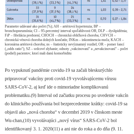
Parametre udávané ako počet (%); AH – artériová hypertenzia; BP –
bronchopneumónia; CI – 95-percentný interval spoľahlivosti OR; DLP – dyslipidémia;
FiP – fibrilácia predsiení; CHOCH – chronická obličková choroba; CHVCH –
chronická vénová choroba dolných končatín; INKm – inkontinencia moča; KACH –
koronárna artériová choroba; ns – štatisticky nevýznamný rozdiel; OR – pomer šancí
(„odds ratio“); SZ – srdcové zlyhanie; odnoty „vakcinovaní“ a „nevakcinovaní“ – počet
(podiel) pacientov; ktorí mali danú komorbiditu
Po vypuknutí pandémie covidu-19 sa začali bleskurýchlo
pripravovať vakcíny proti covid-19 vyvolávajúcemu vírusu
SARS-CoV-2, aj keď ide o mimoriadne komplikovanú
problematiku.(9) Interval od začiatku procesu po uvedenie vakcín
do klinického používania bol bezprecedentne krátky: covid-19 sa
objavil ako „nová choroba“ v decembri 2019 v čínskom meste
Wu-chan,(10) vyvolávajúci „nový vírus“ SARS-CoV-2 bol
identifikovaný 3. 1. 2020(11) a ani nie do roka a do dňa (9. 11.