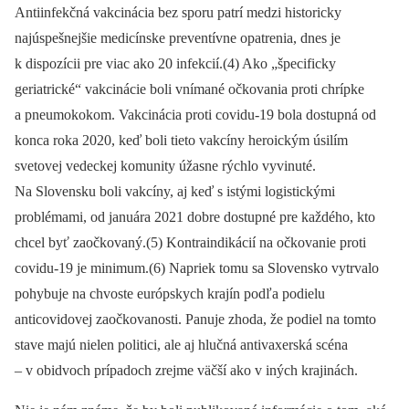
Antiinfekčná vakcinácia bez sporu patrí medzi historicky
najúspešnejšie medicínske preventívne opatrenia, dnes je
k dispozícii pre viac ako 20 infekcií.(4) Ako „špecificky
geriatrické“ vakcinácie boli vnímané očkovania proti chrípke
a pneumokokom. Vakcinácia proti covidu-19 bola dostupná od
konca roka 2020, keď boli tieto vakcíny heroickým úsilím
svetovej vedeckej komunity úžasne rýchlo vyvinuté.
Na Slovensku boli vakcíny, aj keď s istými logistickými
problémami, od januára 2021 dobre dostupné pre každého, kto
chcel byť zaočkovaný.(5) Kontraindikácií na očkovanie proti
covidu-19 je minimum.(6) Napriek tomu sa Slovensko vytrvalo
pohybuje na chvoste európskych krajín podľa podielu
anticovidovej zaočkovanosti. Panuje zhoda, že podiel na tomto
stave majú nielen politici, ale aj hlučná antivaxerská scéna
–⁠ v obidvoch prípadoch zrejme väčší ako v iných krajinách.