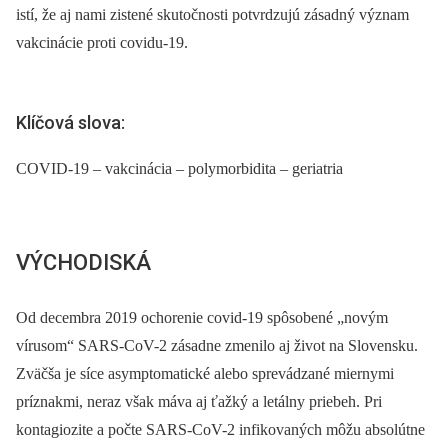
istí, že aj nami zistené skutočnosti potvrdzujú zásadný význam
vakcinácie proti covidu-19.
Klíčová slova:
COVID-19 – vakcinácia – polymorbidita – geriatria
VÝCHODISKÁ
Od decembra 2019 ochorenie covid-19 spôsobené „novým
vírusom“ SARS-CoV-2 zásadne zmenilo aj život na Slovensku.
Zväčša je síce asymptomatické alebo sprevádzané miernymi
príznakmi, neraz však máva aj ťažký a letálny priebeh. Pri
kontagiozite a počte SARS-CoV-2 infikovaných môžu absolútne