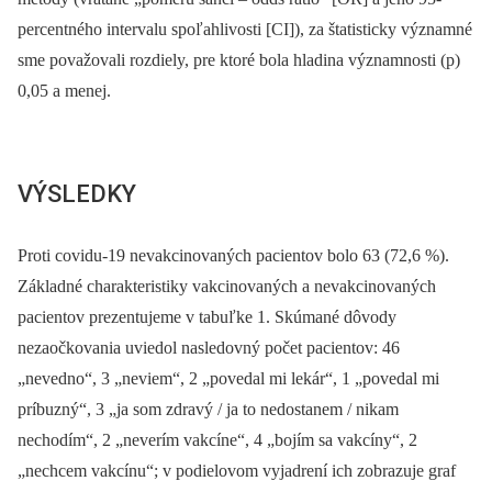
percentného intervalu spoľahlivosti [CI]), za štatisticky významné
sme považovali rozdiely, pre ktoré bola hladina významnosti (p)
0,05 a menej.
VÝSLEDKY
Proti covidu-19 nevakcinovaných pacientov bolo 63 (72,6 %).
Základné charakteristiky vakcinovaných a nevakcinovaných
pacientov prezentujeme v tabuľke 1. Skúmané dôvody
nezaočkovania uviedol nasledovný počet pacientov: 46
„nevedno“, 3 „neviem“, 2 „povedal mi lekár“, 1 „povedal mi
príbuzný“, 3 „ja som zdravý / ja to nedostanem / nikam
nechodím“, 2 „neverím vakcíne“, 4 „bojím sa vakcíny“, 2
„nechcem vakcínu“; v podielovom vyjadrení ich zobrazuje graf