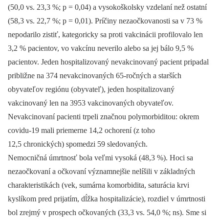
(50,0 vs. 23,3 %; p = 0,04) a vysokoškolsky vzdelaní než ostatní
(58,3 vs. 22,7 %; p = 0,01). Príčiny nezaočkovanosti sa v 73 %
nepodarilo zistiť, kategoricky sa proti vakcinácii profilovalo len
3,2 % pacientov, vo vakcínu neverilo alebo sa jej bálo 9,5 %
pacientov. Jeden hospitalizovaný nevakcinovaný pacient pripadal
približne na 374 nevakcinovaných 65-ročných a starších
obyvateľov regiónu (obyvateľ), jeden hospitalizovaný
vakcinovaný len na 3953 vakcinovaných obyvateľov.
Nevakcinovaní pacienti trpeli značnou polymorbiditou: okrem
covidu-19 mali priemerne 14,2 ochorení (z toho
12,5 chronických) spomedzi 59 sledovaných.
Nemocničná úmrtnosť bola veľmi vysoká (48,3 %). Hoci sa
nezaočkovaní a očkovaní významnejšie nelíšili v základných
charakteristikách (vek, sumárna komorbidita, saturácia krvi
kyslíkom pred prijatím, dĺžka hospitalizácie), rozdiel v úmrtnosti
bol zrejmý v prospech očkovaných (33,3 vs. 54,0 %; ns). Sme si