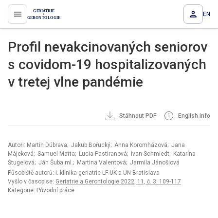
EN
proLékaře.cz
Profil nevakcinovaných seniorov
s covidom-19 hospitalizovaných
v tretej vlne pandémie
Stáhnout PDF
English info
Autoři: Martin Dúbrava; Jakub Bořucký; Anna Koromházová; Jana
Májeková; Samuel Matta; Lucia Pastiranová; Ivan Schmiedt; Katarína
Štugelová; Ján Šuba ml.; Martina Valentová; Jarmila Jánošiová
Působiště autorů: I. klinika geriatrie LF UK a UN Bratislava
Vyšlo v časopise:
Geriatrie a Gerontologie 2022, 11, č. 3: 109-117
Kategorie: Původní práce