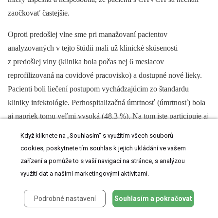
zaočkovať častejšie.
Oproti predošlej vlne sme pri manažovaní pacientov
analyzovaných v tejto štúdii mali už klinické skúsenosti
z predošlej vlny (klinika bola počas nej 6 mesiacov
reprofilizovaná na covidové pracovisko) a dostupné nové lieky.
Pacienti boli liečení postupom vychádzajúcim zo štandardu
kliniky infektológie. Perhospitalizačná úmrtnosť (úmrtnosť) bola
aj napriek tomu veľmi vysoká (48,3 %). Na tom iste participuje aj
polymorbiditou redukovaná alostáza54 –⁠ kompenzačné možnosti
Když kliknete na „Souhlasím“ s využitím všech souborů
umožňujúce organizmu adaptovať sa na okolité, aj akútne
cookies, poskytnete tím souhlas k jejich ukládání ve vašem
nepriaznivé podnety (v prípade tejto štúdie covid-19). To vedie
zařízení a pomůže to s vaší navigací na stránce, s analýzou
k homeostenóze, ktorá v súbehu s fyziologickým starnutím môže
využití dat a našimi marketingovými aktivitami.
rezultovať až do vyhasnutia životných funkcií. Hoci sa
nezaočkovaní a očkovaní pacienti významnejšie nelíšili
Podrobné nastavení
Souhlasím a pokračovat
v základných charakteristikách (vek, sumárna komorbidita,