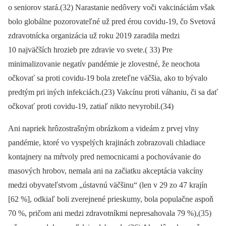
o seniorov stará.(32) Narastanie nedôvery voči vakcináciám však
bolo globálne pozorovateľné už pred érou covidu-19, čo Svetová
zdravotnícka organizácia už roku 2019 zaradila medzi
10 najväčších hrozieb pre zdravie vo svete.( 33) Pre
minimalizovanie negatív pandémie je zlovestné, že neochota
očkovať sa proti covidu-19 bola zreteľne väčšia, ako to bývalo
predtým pri iných infekciách.(23) Vakcínu proti váhaniu, či sa dať
očkovať proti covidu-19, zatiaľ nikto nevyrobil.(34)
Ani napriek hrôzostrašným obrázkom a videám z prvej vlny
pandémie, ktoré vo vyspelých krajinách zobrazovali chladiace
kontajnery na mŕtvoly pred nemocnicami a pochovávanie do
masových hrobov, nemala ani na začiatku akceptácia vakcíny
medzi obyvateľstvom „ústavnú väčšinu“ (len v 29 zo 47 krajín
[62 %], odkiaľ boli zverejnené prieskumy, bola populačne aspoň
70 %, pričom ani medzi zdravotníkmi nepresahovala 79 %),(35)