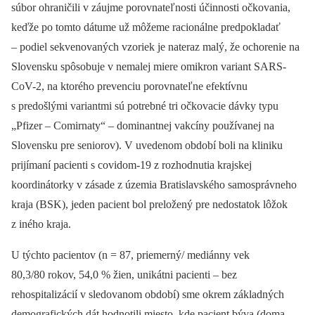
súbor ohraničili v záujme porovnateľnosti účinnosti očkovania,
keďže po tomto dátume už môžeme racionálne predpokladať
–⁠ podiel sekvenovaných vzoriek je nateraz malý, že ochorenie na
Slovensku spôsobuje v nemalej miere omikron variant SARS-
CoV-2, na ktorého prevenciu porovnateľne efektívnu
s predošlými variantmi sú potrebné tri očkovacie dávky typu
„Pfizer –⁠ Comirnaty“ –⁠ dominantnej vakcíny používanej na
Slovensku pre seniorov). V uvedenom období boli na kliniku
prijímaní pacienti s covidom-19 z rozhodnutia krajskej
koordinátorky v zásade z územia Bratislavského samosprávneho
kraja (BSK), jeden pacient bol preložený pre nedostatok lôžok
z iného kraja.
U týchto pacientov (n = 87, priemerný/ mediánny vek
80,3/80 rokov, 54,0 % žien, unikátni pacienti –⁠ bez
rehospitalizácií v sledovanom období) sme okrem základných
demografických dát hodnotili miesto, kde pacient býva (doma