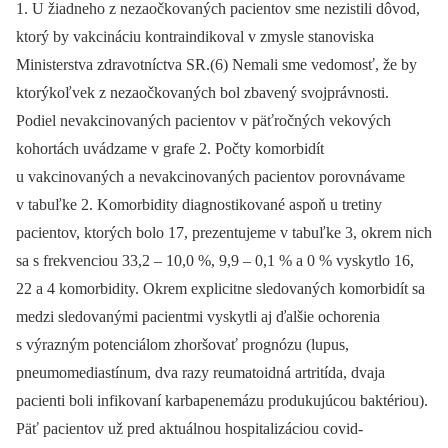
1. U žiadneho z nezaočkovaných pacientov sme nezistili dôvod,
ktorý by vakcináciu kontraindikoval v zmysle stanoviska
Ministerstva zdravotníctva SR.(6) Nemali sme vedomosť, že by
ktorýkoľvek z nezaočkovaných bol zbavený svojprávnosti.
Podiel nevakcinovaných pacientov v päťročných vekových
kohortách uvádzame v grafe 2. Počty komorbidít
u vakcinovaných a nevakcinovaných pacientov porovnávame
v tabuľke 2. Komorbidity diagnostikované aspoň u tretiny
pacientov, ktorých bolo 17, prezentujeme v tabuľke 3, okrem nich
sa s frekvenciou 33,2 –⁠ 10,0 %, 9,9 –⁠ 0,1 % a 0 % vyskytlo 16,
22 a 4 komorbidity. Okrem explicitne sledovaných komorbidít sa
medzi sledovanými pacientmi vyskytli aj ďalšie ochorenia
s výrazným potenciálom zhoršovať prognózu (lupus,
pneumomediastínum, dva razy reumatoidná artritída, dvaja
pacienti boli infikovaní karbapenemázu produkujúcou baktériou).
Päť pacientov už pred aktuálnou hospitalizáciou covid-