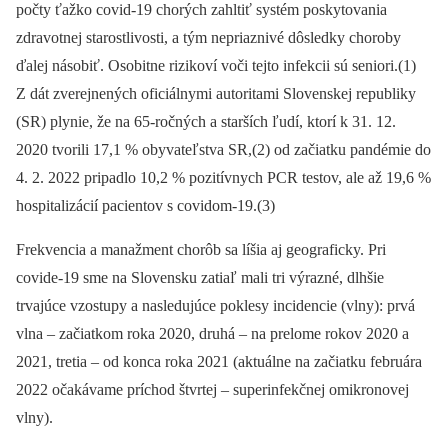
počty ťažko covid-19 chorých zahltiť systém poskytovania
zdravotnej starostlivosti, a tým nepriaznivé dôsledky choroby
ďalej násobiť. Osobitne rizikoví voči tejto infekcii sú seniori.(1)
Z dát zverejnených oficiálnymi autoritami Slovenskej republiky
(SR) plynie, že na 65-ročných a starších ľudí, ktorí k 31. 12.
2020 tvorili 17,1 % obyvateľstva SR,(2) od začiatku pandémie do
4. 2. 2022 pripadlo 10,2 % pozitívnych PCR testov, ale až 19,6 %
hospitalizácií pacientov s covidom-19.(3)
Frekvencia a manažment chorôb sa líšia aj geograficky. Pri
covide-19 sme na Slovensku zatiaľ mali tri výrazné, dlhšie
trvajúce vzostupy a nasledujúce poklesy incidencie (vlny): prvá
vlna –⁠ začiatkom roka 2020, druhá –⁠ na prelome rokov 2020 a
2021, tretia –⁠ od konca roka 2021 (aktuálne na začiatku februára
2022 očakávame príchod štvrtej –⁠ superinfekčnej omikronovej
vlny).