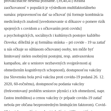
provakcinačné riešenia poznáme. (39,40,41) Reálna
zaočkovanosť v populácii je výsledkom multifaktoriálneho
sumára: pripravenosťou dať sa očkovať (tú formuje kombinácia
medicínskych znalostí [uvedomovanie si dôkazov o pomere rizík
spojených s covidom a s očkovaním proti covidu]
a psychologických, sociálnych i kultúrnych postojov každého
človeka; dôležitá je aj formálna stránka –⁠ pri covide -⁠ 19 sa zatiaľ
u nás očkuje so súhlasom očkovanej osoby, ten môže byť
limitovaný nielen osobnými postojmi, resp. antivaxerskou
kampaňou, ale u seniorov nezbavených svojprávnosti aj
obmedzením kognitívnych schopností), dostupnosťou vakcíny
(na Slovensku bola prvá vakcína proti covidu-19 podaná 26. 12.
2020, 60-ročnému), dostupnosťou podania vakcíny
(frekventovaný problém seniorov plynúci z ich obmedzení, napr.
častou imobilitou) a cenou vakcíny (v prípade covidu-19 zatiaľ
nebola pre občana bezprostredným limitujúcim faktorom). Covid-