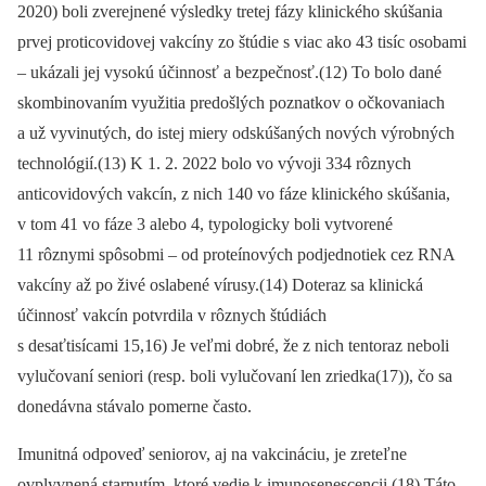
2020) boli zverejnené výsledky tretej fázy klinického skúšania
prvej proticovidovej vakcíny zo štúdie s viac ako 43 tisíc osobami
–⁠ ukázali jej vysokú účinnosť a bezpečnosť.(12) To bolo dané
skombinovaním využitia predošlých poznatkov o očkovaniach
a už vyvinutých, do istej miery odskúšaných nových výrobných
technológií.(13) K 1. 2. 2022 bolo vo vývoji 334 rôznych
anticovidových vakcín, z nich 140 vo fáze klinického skúšania,
v tom 41 vo fáze 3 alebo 4, typologicky boli vytvorené
11 rôznymi spôsobmi –⁠ od proteínových podjednotiek cez RNA
vakcíny až po živé oslabené vírusy.(14) Doteraz sa klinická
účinnosť vakcín potvrdila v rôznych štúdiách
s desaťtisícami 15,16) Je veľmi dobré, že z nich tentoraz neboli
vylučovaní seniori (resp. boli vylučovaní len zriedka(17)), čo sa
donedávna stávalo pomerne často.
Imunitná odpoveď seniorov, aj na vakcináciu, je zreteľne
ovplyvnená starnutím, ktoré vedie k imunosenescencii.(18) Táto