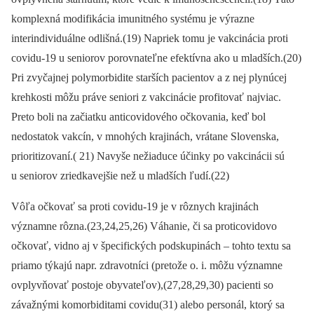
komplexná modifikácia imunitného systému je výrazne
interindividuálne odlišná.(19) Napriek tomu je vakcinácia proti
covidu-19 u seniorov porovnateľne efektívna ako u mladších.(20)
Pri zvyčajnej polymorbidite starších pacientov a z nej plynúcej
krehkosti môžu práve seniori z vakcinácie profitovať najviac.
Preto boli na začiatku anticovidového očkovania, keď bol
nedostatok vakcín, v mnohých krajinách, vrátane Slovenska,
prioritizovaní.( 21) Navyše nežiaduce účinky po vakcinácii sú
u seniorov zriedkavejšie než u mladších ľudí.(22)
Vôľa očkovať sa proti covidu-19 je v rôznych krajinách
významne rôzna.(23,24,25,26) Váhanie, či sa proticovidovo
očkovať, vidno aj v špecifických podskupinách –⁠ tohto textu sa
priamo týkajú napr. zdravotníci (pretože o. i. môžu významne
ovplyvňovať postoje obyvateľov),(27,28,29,30) pacienti so
závažnými komorbiditami covidu(31) alebo personál, ktorý sa