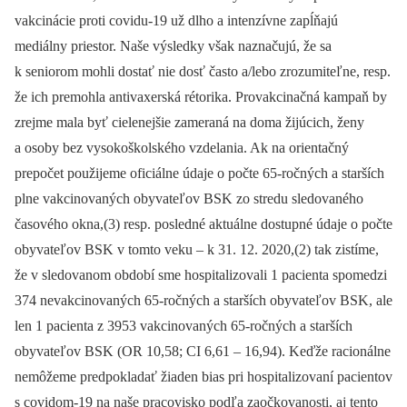
vakcinácie proti covidu-19 už dlho a intenzívne zapĺňajú
mediálny priestor. Naše výsledky však naznačujú, že sa
k seniorom mohli dostať nie dosť často a/lebo zrozumiteľne, resp.
že ich premohla antivaxerská rétorika. Provakcinačná kampaň by
zrejme mala byť cielenejšie zameraná na doma žijúcich, ženy
a osoby bez vysokoškolského vzdelania. Ak na orientačný
prepočet použijeme oficiálne údaje o počte 65-ročných a starších
plne vakcinovaných obyvateľov BSK zo stredu sledovaného
časového okna,(3) resp. posledné aktuálne dostupné údaje o počte
obyvateľov BSK v tomto veku –⁠ k 31. 12. 2020,(2) tak zistíme,
že v sledovanom období sme hospitalizovali 1 pacienta spomedzi
374 nevakcinovaných 65-ročných a starších obyvateľov BSK, ale
len 1 pacienta z 3953 vakcinovaných 65-ročných a starších
obyvateľov BSK (OR 10,58; CI 6,61 –⁠ 16,94). Keďže racionálne
nemôžeme predpokladať žiaden bias pri hospitalizovaní pacientov
s covidom-19 na naše pracovisko podľa zaočkovanosti, aj tento