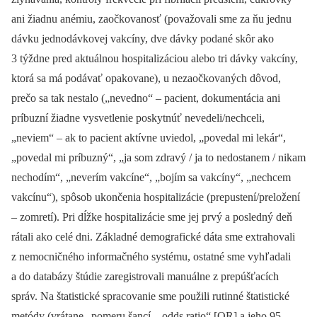
ani žiadnu anémiu, zaočkovanosť (považovali sme za ňu jednu
dávku jednodávkovej vakcíny, dve dávky podané skôr ako
3 týždne pred aktuálnou hospitalizáciou alebo tri dávky vakcíny,
ktorá sa má podávať opakovane), u nezaočkovaných dôvod,
prečo sa tak nestalo („nevedno“ –⁠ pacient, dokumentácia ani
príbuzní žiadne vysvetlenie poskytnúť nevedeli/nechceli,
„neviem“ –⁠ ak to pacient aktívne uviedol, „povedal mi lekár“,
„povedal mi príbuzný“, „ja som zdravý / ja to nedostanem / nikam
nechodím“, „neverím vakcíne“, „bojím sa vakcíny“, „nechcem
vakcínu“), spôsob ukončenia hospitalizácie (prepustení/preložení
–⁠ zomretí). Pri dĺžke hospitalizácie sme jej prvý a posledný deň
rátali ako celé dni. Základné demografické dáta sme extrahovali
z nemocničného informačného systému, ostatné sme vyhľadali
a do databázy štúdie zaregistrovali manuálne z prepúšťacích
správ. Na štatistické spracovanie sme použili rutinné štatistické
metódy (vrátane „pomeru šancí –⁠ odds ratio“ [OR] a jeho 95-