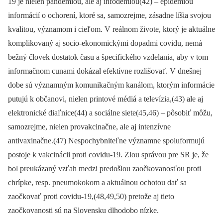
19 je nielen pandémiou, ale aj infodémiou(42) –⁠ epidémiou
informácií o ochorení, ktoré sa, samozrejme, zásadne líšia svojou
kvalitou, významom i cieľom. V reálnom živote, ktorý je aktuálne
komplikovaný aj socio-ekonomickými dopadmi covidu, nemá
bežný človek dostatok času a špecifického vzdelania, aby v tom
informačnom cunami dokázal efektívne rozlišovať. V dnešnej
dobe sú významným komunikačným kanálom, ktorým informácie
putujú k občanovi, nielen printové médiá a televízia,(43) ale aj
elektronické diaľnice(44) a sociálne siete(45,46) –⁠ pôsobiť môžu,
samozrejme, nielen provakcinačne, ale aj intenzívne
antivaxinačne.(47) Nespochybniteľne významne spoluformujú
postoje k vakcinácii proti covidu-19. Zlou správou pre SR je, že
bol preukázaný vzťah medzi predošlou zaočkovanosťou proti
chrípke, resp. pneumokokom a aktuálnou ochotou dať sa
zaočkovať proti covidu-19,(48,49,50) pretože aj tieto
zaočkovanosti sú na Slovensku dlhodobo nízke.