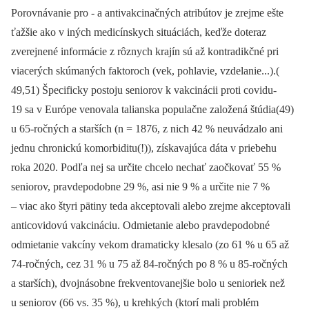
Porovnávanie pro -⁠ a antivakcinačných atribútov je zrejme ešte
ťažšie ako v iných medicínskych situáciách, keďže doteraz
zverejnené informácie z rôznych krajín sú až kontradikčné pri
viacerých skúmaných faktoroch (vek, pohlavie, vzdelanie...).(
49,51) Špecificky postoju seniorov k vakcinácii proti covidu-
19 sa v Európe venovala talianska populačne založená štúdia(49)
u 65-ročných a starších (n = 1876, z nich 42 % neuvádzalo ani
jednu chronickú komorbiditu(!)), získavajúca dáta v priebehu
roka 2020. Podľa nej sa určite chcelo nechať zaočkovať 55 %
seniorov, pravdepodobne 29 %, asi nie 9 % a určite nie 7 %
–⁠ viac ako štyri pätiny teda akceptovali alebo zrejme akceptovali
anticovidovú vakcináciu. Odmietanie alebo pravdepodobné
odmietanie vakcíny vekom dramaticky klesalo (zo 61 % u 65 až
74-ročných, cez 31 % u 75 až 84-ročných po 8 % u 85-ročných
a starších), dvojnásobne frekventovanejšie bolo u senioriek než
u seniorov (66 vs. 35 %), u krehkých (ktorí mali problém