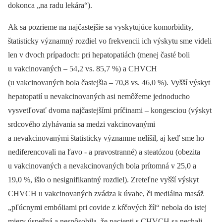
dokonca „na radu lekára“).
Ak sa pozrieme na najčastejšie sa vyskytujúce komorbidity,
štatisticky významný rozdiel vo frekvencii ich výskytu sme videli
len v dvoch prípadoch: pri hepatopatiách (menej časté boli
u vakcinovaných –⁠ 54,2 vs. 85,7 %) a CHVCH
(u vakcinovaných bola častejšia –⁠ 70,8 vs. 46,0 %). Vyšší výskyt
hepatopatií u nevakcinovaných asi nemôžeme jednoducho
vysvetľovať dvoma najčastejšími príčinami –⁠ kongesciou (výskyt
srdcového zlyhávania sa medzi vakcinovanými
a nevakcinovanými štatisticky významne nelíšil, aj keď sme ho
nediferencovali na ľavo -⁠ a pravostranné) a steatózou (obezita
u vakcinovaných a nevakcinovaných bola prítomná v 25,0 a
19,0 %, išlo o nesignifikantný rozdiel). Zreteľne vyšší výskyt
CHVCH u vakcinovaných zvádza k úvahe, či mediálna masáž
„pľúcnymi embóliami pri covide z kŕčových žíl“ nebola do istej
miery úspešná a nespôsobila, že pacienti s CHVCH sa nechali