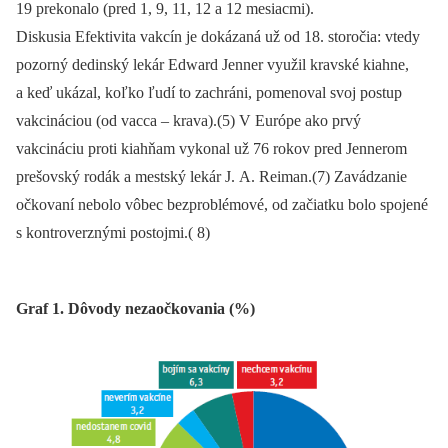
19 prekonalo (pred 1, 9, 11, 12 a 12 mesiacmi).
Diskusia Efektivita vakcín je dokázaná už od 18. storočia: vtedy
pozorný dedinský lekár Edward Jenner využil kravské kiahne,
a keď ukázal, koľko ľudí to zachráni, pomenoval svoj postup
vakcináciou (od vacca –⁠ krava).(5) V Európe ako prvý
vakcináciu proti kiahňam vykonal už 76 rokov pred Jennerom
prešovský rodák a mestský lekár J. A. Reiman.(7) Zavádzanie
očkovaní nebolo vôbec bezproblémové, od začiatku bolo spojené
s kontroverznými postojmi.( 8)
Graf 1. Dôvody nezaočkovania (%)