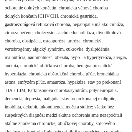
ochorenie dolných končatín, chronická vénová choroba
dolných končatín [CHVCH], chronická gastritída,
gastroezofágová refluxová choroba, hepatopatia iná ako cirhóza,
cirhóza pečene, cholecysto -⁠ a choledocholitiáza, divertikulová
choroba, obstipácia, osteoporóza, artróza, chronický
vertebrogénny algický syndróm, cukrovka, dyslipidémia,
malnutrícia, nadhmotnosť, obezita, hypo -⁠ a hypertyreóza, alergia,
anémia, chronická obličková choroba, benígna prostatická
hyperplázia, chronická obštrukčná choroba pľúc, bronchiálna
astma, emfyzém pľúc, amauróza, hypakúza, stav po prekonaní
TIA a LIM, Parkinsonova choroba/syndróm, polyneuropatia,
demencia, depresia, malignita, stav po prekonanej malignite,
imobilita, dekubit, inkontinencia moča a stolice; všetko bez
suspektných diagnóz; medzi akútne ochorenia sme nezapočítali
akútne zhoršenia chronickej obličkovej choroby, srdcového
zlyhávania, kontroly frekvecie pri fibrilácii predsiení, cukrovky