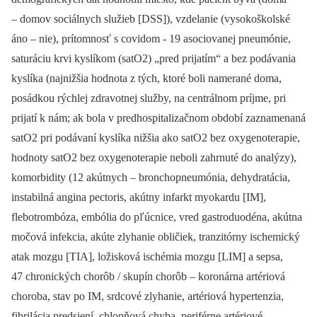
–⁠ domov sociálnych služieb [DSS]), vzdelanie (vysokoškolské
áno –⁠ nie), prítomnosť s covidom -⁠ 19 asociovanej pneumónie,
saturáciu krvi kyslíkom (satO2) „pred prijatím“ a bez podávania
kyslíka (najnižšia hodnota z tých, ktoré boli namerané doma,
posádkou rýchlej zdravotnej služby, na centrálnom príjme, pri
prijatí k nám; ak bola v predhospitalizačnom období zaznamenaná
satO2 pri podávaní kyslíka nižšia ako satO2 bez oxygenoterapie,
hodnoty satO2 bez oxygenoterapie neboli zahrnuté do analýzy),
komorbidity (12 akútnych –⁠ bronchopneumónia, dehydratácia,
instabilná angina pectoris, akútny infarkt myokardu [IM],
flebotrombóza, embólia do pľúcnice, vred gastroduodéna, akútna
močová infekcia, akúte zlyhanie obličiek, tranzitórny ischemický
atak mozgu [TIA], ložisková ischémia mozgu [LIM] a sepsa,
47 chronických chorôb / skupín chorôb –⁠ koronárna artériová
choroba, stav po IM, srdcové zlyhanie, artériová hypertenzia,
fibrilácia predsiení, chlopňová chyba, periférne artériové