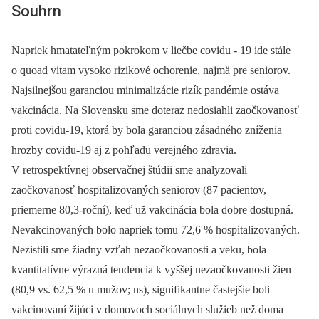
Souhrn
Napriek hmatateľným pokrokom v liečbe covidu -⁠ 19 ide stále
o quoad vitam vysoko rizikové ochorenie, najmä pre seniorov.
Najsilnejšou garanciou minimalizácie rizík pandémie ostáva
vakcinácia. Na Slovensku sme doteraz nedosiahli zaočkovanosť
proti covidu-19, ktorá by bola garanciou zásadného zníženia
hrozby covidu-19 aj z pohľadu verejného zdravia.
V retrospektívnej observačnej štúdii sme analyzovali
zaočkovanosť hospitalizovaných seniorov (87 pacientov,
priemerne 80,3-roční), keď už vakcinácia bola dobre dostupná.
Nevakcinovaných bolo napriek tomu 72,6 % hospitalizovaných.
Nezistili sme žiadny vzťah nezaočkovanosti a veku, bola
kvantitatívne výrazná tendencia k vyššej nezaočkovanosti žien
(80,9 vs. 62,5 % u mužov; ns), signifikantne častejšie boli
vakcinovaní žijúci v domovoch sociálnych služieb než doma