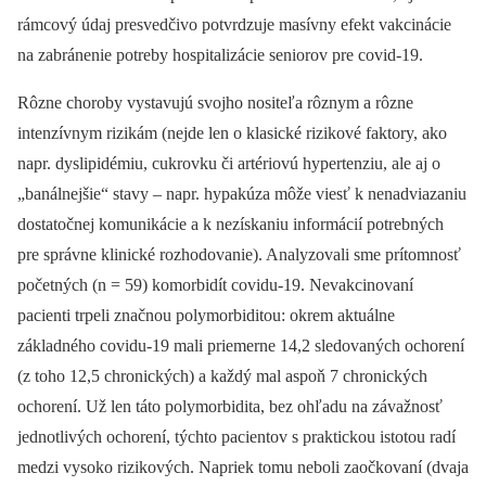
rámcový údaj presvedčivo potvrdzuje masívny efekt vakcinácie
na zabránenie potreby hospitalizácie seniorov pre covid-19.
Rôzne choroby vystavujú svojho nositeľa rôznym a rôzne
intenzívnym rizikám (nejde len o klasické rizikové faktory, ako
napr. dyslipidémiu, cukrovku či artériovú hypertenziu, ale aj o
„banálnejšie“ stavy –⁠ napr. hypakúza môže viesť k nenadviazaniu
dostatočnej komunikácie a k nezískaniu informácií potrebných
pre správne klinické rozhodovanie). Analyzovali sme prítomnosť
početných (n = 59) komorbidít covidu-19. Nevakcinovaní
pacienti trpeli značnou polymorbiditou: okrem aktuálne
základného covidu-19 mali priemerne 14,2 sledovaných ochorení
(z toho 12,5 chronických) a každý mal aspoň 7 chronických
ochorení. Už len táto polymorbidita, bez ohľadu na závažnosť
jednotlivých ochorení, týchto pacientov s praktickou istotou radí
medzi vysoko rizikových. Napriek tomu neboli zaočkovaní (dvaja