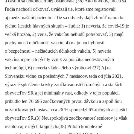
a časom sa dokonca ďalej oslabovala.(36) Ako dôvody, prečo sa
ľudia nechceli očkovať, uvádzali tie, ktoré sme registrovali
aj medzi našimi pacientmi. Tie sa odvtedy dajú zhrnúť napr. do
týchto šiestich hlavných skupín –⁠ ľudia: 1) neveria, že covid-19 je
veľká hrozba, 2) veria, že vakcínu nebudú potrebovať, 3) majú
pochybnosti o účinnosti vakcín, 4) majú pochybnosti
o bezpečnosti –⁠ nežiaducich účinkoch vakcín, 5) neveria
vakcínam pre ich rýchly vznik za použitia neotestovaných
technológií, 6) neveria vláde a/lebo výrobcovi.(37) Aj na
Slovensku vidno za posledných 7 mesiacov, teda od júla 2021,
výrazné sploštenie krivky zaočkovanosti 65-ročných a starších
obyvateľov SR a jej minimálny rast, odkedy v tejto populácii
pribudlo len 76 695 zaočkovaných prvou dávkou a aspoň ňou
nezaočkovaných ostáva cca 26 % spomedzi 65-ročných a starších
obyvateľov SR.(3) Neuspokojivá zaočkovanosť seniorov je však
realitou aj v iných krajinách.(38) Pritom komplexné