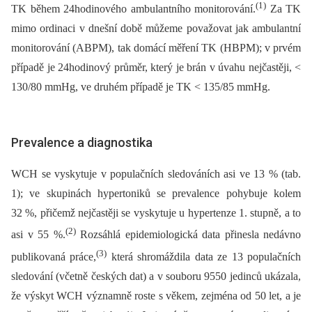
(1)
TK během 24hodinového ambulantního monitorování.
Za TK
mimo ordinaci v dnešní době můžeme považovat jak ambulantní
monitorování (ABPM), tak domácí měření TK (HBPM); v prvém
případě je 24hodinový průměr, který je brán v úvahu nejčastěji, <
130/80 mmHg, ve druhém případě je TK < 135/85 mmHg.
Prevalence a diagnostika
WCH se vyskytuje v populačních sledováních asi ve 13 % (tab.
1); ve skupinách hypertoniků se prevalence pohybuje kolem
32 %, přičemž nejčastěji se vyskytuje u hypertenze 1. stupně, a to
(2)
asi v 55 %.
Rozsáhlá epidemiologická data přinesla nedávno
(3)
publikovaná práce,
která shromáždila data ze 13 populačních
sledování (včetně českých dat) a v souboru 9550 jedinců ukázala,
že výskyt WCH významně roste s věkem, zejména od 50 let, a je