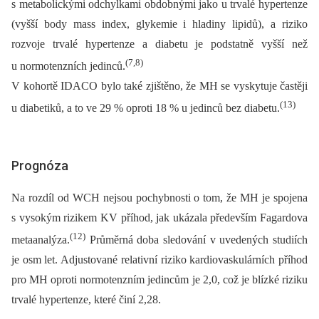
s metabolickými odchylkami obdobnými jako u trvalé hypertenze
(vyšší body mass index, glykemie i hladiny lipidů), a riziko
rozvoje trvalé hypertenze a diabetu je podstatně vyšší než
(7,8)
u normotenzních jedinců.
V kohortě IDACO bylo také zjištěno, že MH se vyskytuje častěji
(13)
u diabetiků, a to ve 29 % oproti 18 % u jedinců bez diabetu.
Prognóza
Na rozdíl od WCH nejsou pochybnosti o tom, že MH je spojena
s vysokým rizikem KV příhod, jak ukázala především Fagardova
(12)
metaanalýza.
Průměrná doba sledování v uvedených studiích
je osm let. Adjustované relativní riziko kardiovaskulárních příhod
pro MH oproti normotenzním jedincům je 2,0, což je blízké riziku
trvalé hypertenze, které činí 2,28.