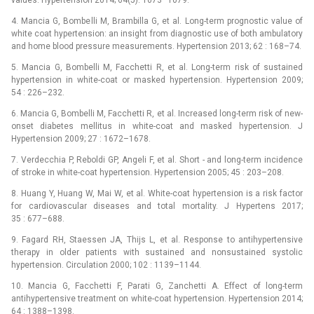
values. Hypertension 2014; 64(5): 1073–1079.
4. Mancia G, Bombelli M, Brambilla G, et al. Long-term prognostic value of
white coat hypertension: an insight from diagnostic use of both ambulatory
and home blood pressure measurements. Hypertension 2013; 62 : 168–74.
5. Mancia G, Bombelli M, Facchetti R, et al. Long-term risk of sustained
hypertension in white-coat or masked hypertension. Hypertension 2009;
54 : 226–232.
6. Mancia G, Bombelli M, Facchetti R, et al. Increased long-term risk of new-
onset diabetes mellitus in white-coat and masked hypertension. J
Hypertension 2009; 27 : 1672–1678.
7. Verdecchia P, Reboldi GP, Angeli F, et al. Short -⁠ and long-term incidence
of stroke in white-coat hypertension. Hypertension 2005; 45 : 203–208.
8. Huang Y, Huang W, Mai W, et al. White-coat hypertension is a risk factor
for cardiovascular diseases and total mortality. J Hypertens 2017;
35 : 677–688.
9. Fagard RH, Staessen JA, Thijs L, et al. Response to antihypertensive
therapy in older patients with sustained and nonsustained systolic
hypertension. Circulation 2000; 102 : 1139–1144.
10. Mancia G, Facchetti F, Parati G, Zanchetti A. Effect of long-term
antihypertensive treatment on white-coat hypertension. Hypertension 2014;
64 : 1388–1398.