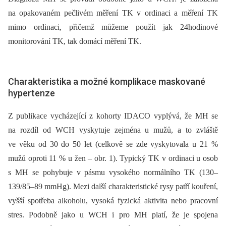
na opakovaném pečlivém měření TK v ordinaci a měření TK
mimo ordinaci, přičemž můžeme použít jak 24hodinové
monitorování TK, tak domácí měření TK.
Charakteristika a možné komplikace maskované
hypertenze
Z publikace vycházející z kohorty IDACO vyplývá, že MH se
na rozdíl od WCH vyskytuje zejména u mužů, a to zvláště
ve věku od 30 do 50 let (celkově se zde vyskytovala u 21 %
mužů oproti 11 % u žen –⁠ obr. 1). Typický TK v ordinaci u osob
s MH se pohybuje v pásmu vysokého normálního TK (130–
139/85–89 mmHg). Mezi další charakteristické rysy patří kouření,
vyšší spotřeba alkoholu, vysoká fyzická aktivita nebo pracovní
stres. Podobně jako u WCH i pro MH platí, že je spojena