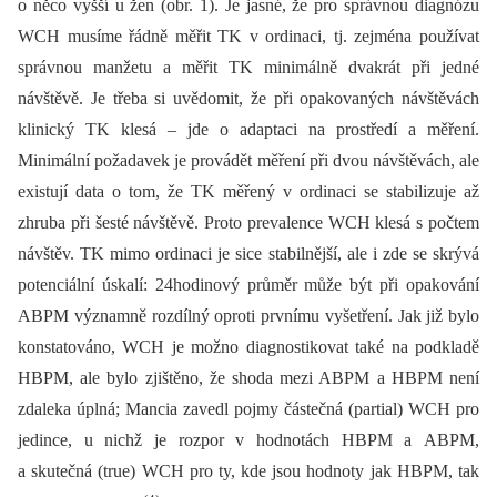
o něco vyšší u žen (obr. 1). Je jasné, že pro správnou diagnózu
WCH musíme řádně měřit TK v ordinaci, tj. zejména používat
správnou manžetu a měřit TK minimálně dvakrát při jedné
návštěvě. Je třeba si uvědomit, že při opakovaných návštěvách
klinický TK klesá –⁠ jde o adaptaci na prostředí a měření.
Minimální požadavek je provádět měření při dvou návštěvách, ale
existují data o tom, že TK měřený v ordinaci se stabilizuje až
zhruba při šesté návštěvě. Proto prevalence WCH klesá s počtem
návštěv. TK mimo ordinaci je sice stabilnější, ale i zde se skrývá
potenciální úskalí: 24hodinový průměr může být při opakování
ABPM významně rozdílný oproti prvnímu vyšetření. Jak již bylo
konstatováno, WCH je možno diagnostikovat také na podkladě
HBPM, ale bylo zjištěno, že shoda mezi ABPM a HBPM není
zdaleka úplná; Mancia zavedl pojmy částečná (partial) WCH pro
jedince, u nichž je rozpor v hodnotách HBPM a ABPM,
a skutečná (true) WCH pro ty, kde jsou hodnoty jak HBPM, tak