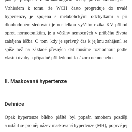
Vzhledem k tomu, že WCH často progreduje do trvalé
hypertenze, je spojena s metabolickými odchylkami a při
dlouhodobém sledování je nositelkou vyššího rizika KV příhod
oproti normotonikům, je u většiny nemocných v průběhu života
zahájena léčba. O tom, kdy je správný čas k jejímu zahájení, se
spíše než na základě přesných dat musíme rozhodnout podle
vlastní úvahy a případně přihlédnout k názoru nemocného.
II. Maskovaná hypertenze
Definice
Opak hypertenze bílého pláště byl popsán mnohem později
a ustálil se pro něj název maskovaná hypertenze (MH); poprvé jej