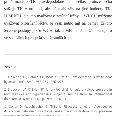
příliš nízkého TK pravděpodobně není velké, protože léčba
snižuje TK v ordinaci, ale má malý vliv na jiné hodnoty TK.
U MUCH je nutno uvažovat o zesílení léčby, u WUCH můžeme
uvažovat o zesílení léčby. Je však nutno mít na paměti, že pro
léčebné postupy jak u WCH, tak u MH nemáme žádnou oporu
ve speciálních prospektivních studiích. ¡
ZDROJE
1. Pickering TG, James GD, Boddie C, et al. How common is white coat
hypertension? JAMA 1988; 259 : 225–228.
2. Staessen JA, O’ Brien ET, Amery AK, et al. Ambulatory blood pressure in
normotensive and hypertensive subjects: results from an international
database. J Hypertens Suppl 1994; 12: S1–12.
3. Conen D, Aeschbacher S, Thijs L, Filipovský J, et al. Age-specific
differences between conventional and ambulatory daytime blood pressure