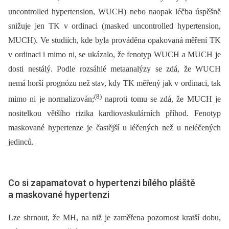
uncontrolled hypertension, WUCH) nebo naopak léčba úspěšně
snižuje jen TK v ordinaci (masked uncontrolled hypertension,
MUCH). Ve studiích, kde byla prováděna opakovaná měření TK
v ordinaci i mimo ni, se ukázalo, že fenotyp WUCH a MUCH je
dosti nestálý. Podle rozsáhlé metaanalýzy se zdá, že WUCH
nemá horší prognózu než stav, kdy TK měřený jak v ordinaci, tak
(8)
mimo ni je normalizován;
naproti tomu se zdá, že MUCH je
nositelkou většího rizika kardiovaskulárních příhod. Fenotyp
maskované hypertenze je častější u léčených než u neléčených
jedinců.
Co si zapamatovat o hypertenzi bílého pláště
a maskované hypertenzi
Lze shrnout, že MH, na niž je zaměřena pozornost kratší dobu,