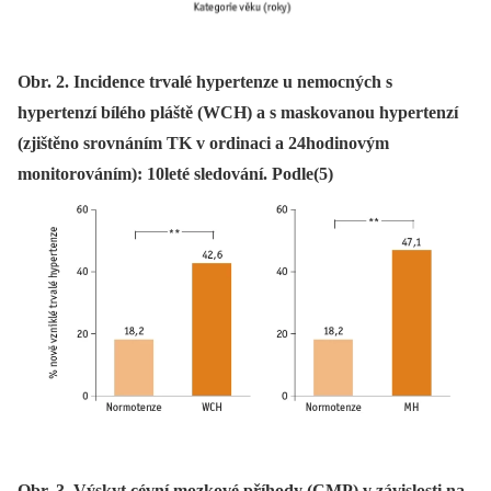
Obr. 2. Incidence trvalé hypertenze u nemocných s
hypertenzí bílého pláště (WCH) a s maskovanou hypertenzí
(zjištěno srovnáním TK v ordinaci a 24hodinovým
monitorováním): 10leté sledování. Podle(5)
Obr. 3. Výskyt cévní mozkové příhody (CMP) v závislosti na