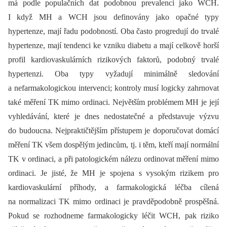
má podle populačních dat podobnou prevalenci jako WCH.
I když MH a WCH jsou definovány jako opačné typy
hypertenze, mají řadu podobností. Oba často progredují do trvalé
hypertenze, mají tendenci ke vzniku diabetu a mají celkově horší
profil kardiovaskulárních rizikových faktorů, podobný trvalé
hypertenzi. Oba typy vyžadují minimálně sledování
a nefarmakologickou intervenci; kontroly musí logicky zahrnovat
také měření TK mimo ordinaci. Největším problémem MH je její
vyhledávání, které je dnes nedostatečné a představuje výzvu
do budoucna. Nejpraktičtějším přístupem je doporučovat domácí
měření TK všem dospělým jedincům, tj. i těm, kteří mají normální
TK v ordinaci, a při patologickém nálezu ordinovat měření mimo
ordinaci. Je jisté, že MH je spojena s vysokým rizikem pro
kardiovaskulární příhody, a farmakologická léčba cílená
na normalizaci TK mimo ordinaci je pravděpodobně prospěšná.
Pokud se rozhodneme farmakologicky léčit WCH, pak riziko