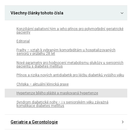
Všechny články tohoto čísla
Konziliární paliativní tým a jeho přínos pro polymorbidní geriatrické
pacienty
Editorial
Frailty – vztah k vybraným komorbiditám u hospitalizovaných
seniorů v průběhu 28 let
Nové parametry pro hodnocení metabolismu glukózy u seniorních
pacientů s diabetes mellitus
Přínos a rizika nových antidiabetik pro léčbu diabetiků vyššího věku
Chřipka – aktuální klinická praxe
Hypertenze bílého pláště a maskovaná hypertenze
Syndrom diabetické nohy – i v seniorském věku závažná
komplikace diabetes mellitus
Geriatrie a Gerontologie