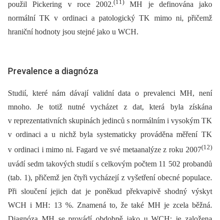
(11)
použil Pickering v roce 2002.
MH je definována jako
normální TK v ordinaci a patologický TK mimo ni, přičemž
hraniční hodnoty jsou stejné jako u WCH.
Prevalence a diagnóza
Studií, které nám dávají validní data o prevalenci MH, není
mnoho. Je totiž nutné vycházet z dat, která byla získána
v reprezentativních skupinách jedinců s normálním i vysokým TK
v ordinaci a u nichž byla systematicky prováděna měření TK
(12)
v ordinaci i mimo ni. Fagard ve své metaanalýze z roku 2007
uvádí sedm takových studií s celkovým počtem 11 502 probandů
(tab. 1), přičemž jen čtyři vycházejí z vyšetření obecné populace.
Při sloučení jejich dat je poněkud překvapivě shodný výskyt
WCH i MH: 13 %. Znamená to, že také MH je zcela běžná.
Diagnóza MH se provádí obdobně jako u WCH: je založena