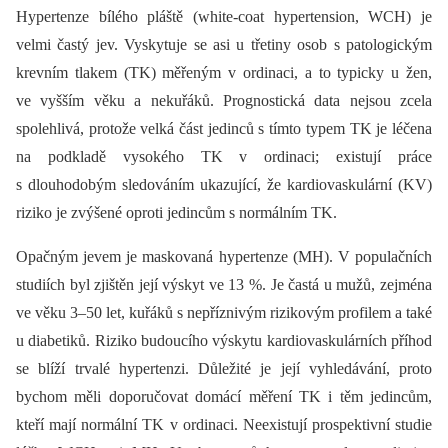
Hypertenze bílého pláště (white-coat hypertension, WCH) je
velmi častý jev. Vyskytuje se asi u třetiny osob s patologickým
krevním tlakem (TK) měřeným v ordinaci, a to typicky u žen,
ve vyšším věku a nekuřáků. Prognostická data nejsou zcela
spolehlivá, protože velká část jedinců s tímto typem TK je léčena
na podkladě vysokého TK v ordinaci; existují práce
s dlouhodobým sledováním ukazující, že kardiovaskulární (KV)
riziko je zvýšené oproti jedincům s normálním TK.
Opačným jevem je maskovaná hypertenze (MH). V populačních
studiích byl zjištěn její výskyt ve 13 %. Je častá u mužů, zejména
ve věku 3–50 let, kuřáků s nepříznivým rizikovým profilem a také
u diabetiků. Riziko budoucího výskytu kardiovaskulárních příhod
se blíží trvalé hypertenzi. Důležité je její vyhledávání, proto
bychom měli doporučovat domácí měření TK i těm jedincům,
kteří mají normální TK v ordinaci. Neexistují prospektivní studie