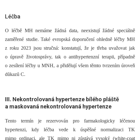
Léčba
O léčbě MH nemáme žádná data, neexistují žádné speciálně
zaměřené studie. Také evropská doporučení ohledně léčby MH
z roku 2023 jsou stručná: konstatují, že je třeba uvažovat jak
o úpravě životosprávy, tak o antihypertenzní terapii, případně
o zesílení léčby u MNH, a přidělují všem těmto tvrzením úroveň
důkazů C.
III. Nekontrolovaná hypertenze bílého pláště
a maskovaná nekontrolovaná hypertenze
Tento termín je rezervován pro farmakologicky léčenou
hypertenzi, kdy léčba vede k úspěšné normalizaci TK
mimo ordinaci, ale TK mimo ni zůstává vysoký (white-coat