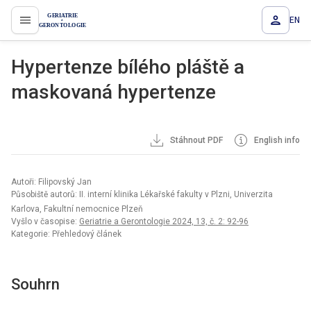
EN
proLékaře.cz
Hypertenze bílého pláště a
maskovaná hypertenze
Stáhnout PDF
English info
Autoři: Filipovský Jan
Působiště autorů: II. interní klinika Lékařské fakulty v Plzni, Univerzita
Karlova, Fakultní nemocnice Plzeň
Vyšlo v časopise:
Geriatrie a Gerontologie 2024, 13, č. 2: 92-96
Kategorie: Přehledový článek
Souhrn