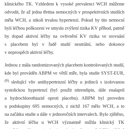
klinického TK. Vzhledem k vysoké prevalenci WCH můžeme
odvodit, že až jedna třetina nemocných v prospektivních studiích
měla WCH, a nikoli trvalou hypertenzi. Pokud by tito nemocní
byli léčbou poškozeni ve smyslu zvýšení rizika KV příhod, patrně
by dopad aktivní léčby na ovlivnění KV rizika ve srovnání
s placebem byl v řadě studií neutrální, nebo dokonce
v neprospěch aktivní léčby.
Jednou z mála randomizovaných placebem kontrolovaných studií,
kde byl prováděn ABPM ve větší míře, byla studie SYST-EUR,
(9)
sledující vliv antihypertenzní léčby u jedinců s izolovanou
systolickou hypertenzí (byl použit nitrendipin, dále enalapril
a hydrochlorothiazid oproti placebu). ABPM byl proveden
u podskupiny 695 nemocných, z nichž 167 mělo WCH, a to
na začátku studie a dále v jednoročních intervalech. Bylo zjištěno,
že aktivní léčba u WCH významně snížila klinický TK