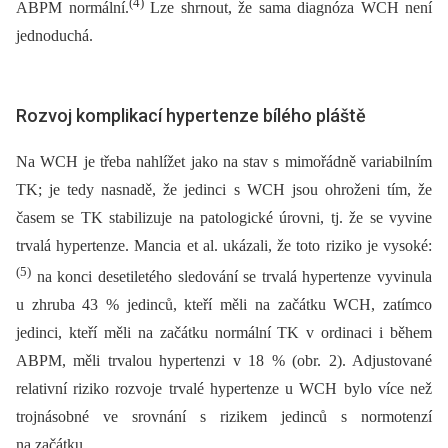
(4)
ABPM normální.
Lze shrnout, že sama diagnóza WCH není
jednoduchá.
Rozvoj komplikací hypertenze bílého pláště
Na WCH je třeba nahlížet jako na stav s mimořádně variabilním
TK; je tedy nasnadě, že jedinci s WCH jsou ohroženi tím, že
časem se TK stabilizuje na patologické úrovni, tj. že se vyvine
trvalá hypertenze. Mancia et al. ukázali, že toto riziko je vysoké:
(5)
na konci desetiletého sledování se trvalá hypertenze vyvinula
u zhruba 43 % jedinců, kteří měli na začátku WCH, zatímco
jedinci, kteří měli na začátku normální TK v ordinaci i během
ABPM, měli trvalou hypertenzi v 18 % (obr. 2). Adjustované
relativní riziko rozvoje trvalé hypertenze u WCH bylo více než
trojnásobné ve srovnání s rizikem jedinců s normotenzí
na začátku.