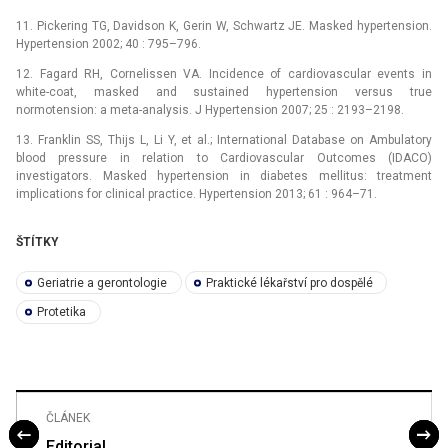
11. Pickering TG, Davidson K, Gerin W, Schwartz JE. Masked hypertension.
Hypertension 2002; 40 : 795–796.
12. Fagard RH, Cornelissen VA. Incidence of cardiovascular events in
white-coat, masked and sustained hypertension versus true
normotension: a meta-analysis. J Hypertension 2007; 25 : 2193–2198.
13. Franklin SS, Thijs L, Li Y, et al.; International Database on Ambulatory
blood pressure in relation to Cardiovascular Outcomes (IDACO)
investigators. Masked hypertension in diabetes mellitus: treatment
implications for clinical practice. Hypertension 2013; 61 : 964–71.
ŠTÍTKY
Geriatrie a gerontologie
Praktické lékařství pro dospělé
Protetika
ČLÁNEK
Editorial