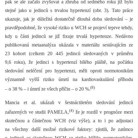
pak se ale začalo zvyšovat a zhruba od sedmého roku již bylo
stejné jako u jedinců s trvalou hypertenzí (obr. 3). Tato práce
ukazuje, jak je důležitá dostatečně dlouhá doba sledování –⁠ je
pravděpodobné, že vysoké riziko u WCH se projeví teprve tehdy,
kdy u části jedinců se již fixuje trvalá hypertenze. Nedávno
publikovaná metaanalýza ukázala v materiálu sestávajícím ze
23 kohort (celkem 20 445 jedinců sledovaných v průměru
9,6 roku), že jedinci s hypertenzí bílého pláště, na počátku
sledování neléčení pro hypertenzi, měli oproti normotonikům
významně vyšší riziko úmrtí na kardiovaskulární příhodu
(8)
–⁠ o 38 % –⁠ i úmrtí ze všech příčin –⁠ o 20 %.
Mancia et al. ukázali v šestnáctiletém sledování jedinců
(4)
zařazených ve studii PAMELA,
že je rozdíl v prognóze mezi
skutečnou a částečnou WCH (viz výše), a to i po adjustaci
na všechny další možné rizikové faktory: zjistili, že zatímco
u jedinců se skutečnou WCH se riziko blížilo normotonikům,