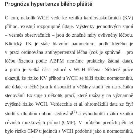
Prognóza hypertenze bílého pláště
O tom, nakolik WCH vede ke vzniku kardiovaskulárních (KV)
příhod, existují rozporuplné údaje. Výsledky jednotlivých studií
–⁠ vesměs observačních –⁠ jsou do značné míry ovlivněny léčbou.
Klinický TK je stále hlavním parametrem, podle kterého je
v praxi ordinována antihypertenzní léčba (což je správné –⁠ pro
léčbu řízenou podle ABPM nemáme prakticky žádná data),
a proto je velká část jedinců s WCH léčena. Některé práce
ukazují, že riziko KV příhod u WCH se blíží riziku normotoniků,
ale údaje o léčbě jsou k dispozici u většiny studií jen na začátku
sledování. Existuje i několik prací, které ukázaly na významně
zvýšené riziko WCH. Verdecchia et al. shromáždili data ze čtyř
(7)
studií s dlouhou dobou sledování
a vyhodnotili riziko vzniku
cévních mozkových příhod (CMP). V průběhu prvních pěti let
bylo riziko CMP u jedinců s WCH podobné jako u normotoniků,