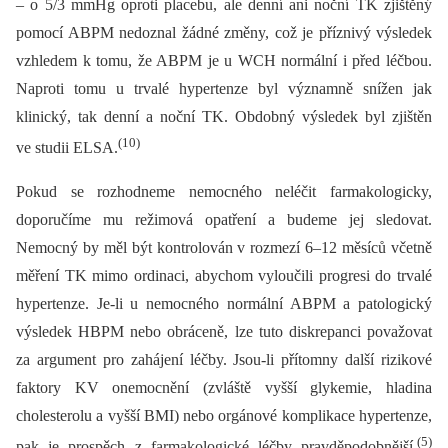
–⁠ o 5/3 mmHg oproti placebu, ale denní ani noční TK zjištěný
pomocí ABPM nedoznal žádné změny, což je příznivý výsledek
vzhledem k tomu, že ABPM je u WCH normální i před léčbou.
Naproti tomu u trvalé hypertenze byl významně snížen jak
klinický, tak denní a noční TK. Obdobný výsledek byl zjištěn
(10)
ve studii ELSA.
Pokud se rozhodneme nemocného neléčit farmakologicky,
doporučíme mu režimová opatření a budeme jej sledovat.
Nemocný by měl být kontrolován v rozmezí 6–12 měsíců včetně
měření TK mimo ordinaci, abychom vyloučili progresi do trvalé
hypertenze. Je-li u nemocného normální ABPM a patologický
výsledek HBPM nebo obráceně, lze tuto diskrepanci považovat
za argument pro zahájení léčby. Jsou-li přítomny další rizikové
faktory KV onemocnění (zvláště vyšší glykemie, hladina
cholesterolu a vyšší BMI) nebo orgánové komplikace hypertenze,
(5)
pak je prospěch z farmakologické léčby pravděpodobnější.