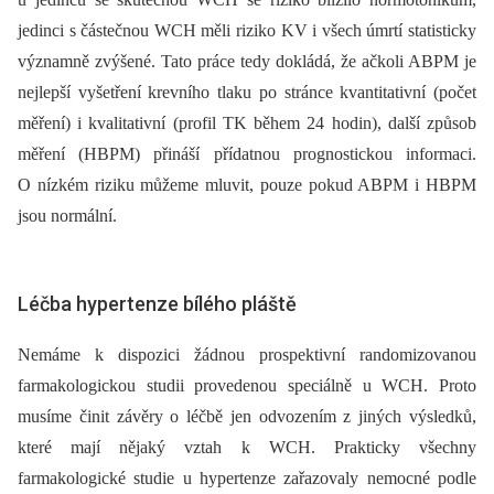
jedinci s částečnou WCH měli riziko KV i všech úmrtí statisticky
významně zvýšené. Tato práce tedy dokládá, že ačkoli ABPM je
nejlepší vyšetření krevního tlaku po stránce kvantitativní (počet
měření) i kvalitativní (profil TK během 24 hodin), další způsob
měření (HBPM) přináší přídatnou prognostickou informaci.
O nízkém riziku můžeme mluvit, pouze pokud ABPM i HBPM
jsou normální.
Léčba hypertenze bílého pláště
Nemáme k dispozici žádnou prospektivní randomizovanou
farmakologickou studii provedenou speciálně u WCH. Proto
musíme činit závěry o léčbě jen odvozením z jiných výsledků,
které mají nějaký vztah k WCH. Prakticky všechny
farmakologické studie u hypertenze zařazovaly nemocné podle