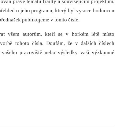
ován právě tématu frailty a souvisejícím projektům.
 přehled o jeho programu, který byl vysoce hodnocen
 přednášek publikujeme v tomto čísle.
at všem autorům, kteří se v horkém létě místo
vorbě tohoto čísla. Doufám, že v dalších číslech
 vašeho pracoviště nebo výsledky vaší výzkumné