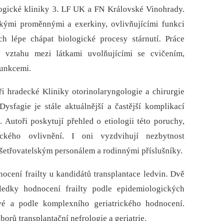
ogické kliniky 3. LF UK a FN Královské Vinohrady.
kými proměnnými a exerkiny, ovlivňujícími funkci
h lépe chápat biologické procesy stárnutí. Práce
 vztahu mezi látkami uvolňujícími se cvičením,
funkcemi.
i hradecké Kliniky otorinolaryngologie a chirurgie
ysfagie je stále aktuálnější a častější komplikací
Autoři poskytují přehled o etiologii této poruchy,
ického ovlivnění. I oni vyzdvihují nezbytnost
šetřovatelským personálem a rodinnými příslušníky.
ocení frailty u kandidátů transplantace ledvin. Dvě
ledky hodnocení frailty podle epidemiologických
dové a podle komplexního geriatrického hodnocení.
orů transplantační nefrologie a geriatrie.