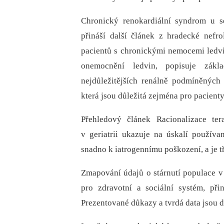
Chronický renokardiální syndrom u s
přináší další článek z hradecké nefr
pacientů s chronickými nemocemi ledvin
onemocnění ledvin, popisuje zákl
nejdůležitějších renálně podmíněných 
která jsou důležitá zejména pro pacient
Přehledový článek Racionalizace ter
v geriatrii ukazuje na úskalí použív
snadno k iatrogennímu poškození, a je tř
Zmapování údajů o stárnutí populace 
pro zdravotní a sociální systém, při
Prezentované důkazy a tvrdá data jsou dů