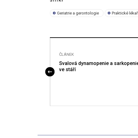
ŠTÍTKY
Geriatrie a gerontologie
Praktické léka
ČLÁNEK
očníkem
Svalová dynamopenie a sarkopeni
ntologického
ve stáří
 Králové