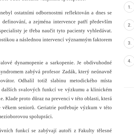
 nebyl ostatními odbornostmi reflektován a dnes se
 definování, a zejména intervence patří především
pecialisty je třeba naučit tyto pacienty vyhledávat.
nostikou a následnou intervencí významným faktorem
alové dynamopenie a sarkopenie. Je obdivuhodné
ým syndromem zabývá profesor Zadák, který neúnavně
vátor. Odhalil totiž slabinu metodického místa
a dalších svalových funkcí ve výzkumu a klinickém
. Klade proto důraz na prevenci v této oblasti, která
 věkem seniorů. Geriatrie potřebuje výzkum v této
mezioborovou spolupráci.
vních funkcí se zabývají autoři z Fakulty tělesné