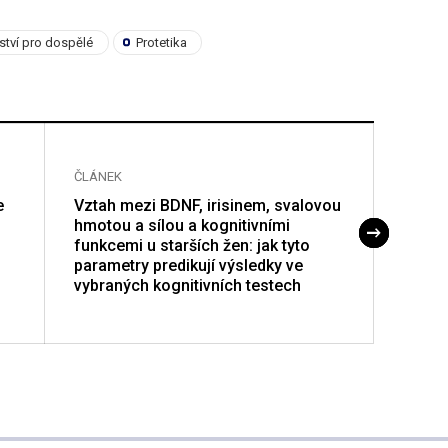
řství pro dospělé
Protetika
ČLÁNEK
ČLÁNE
e
Vztah mezi BDNF, irisinem, svalovou
Poruc
hmotou a sílou a kognitivními
funkcemi u starších žen: jak tyto
parametry predikují výsledky ve
vybraných kognitivních testech