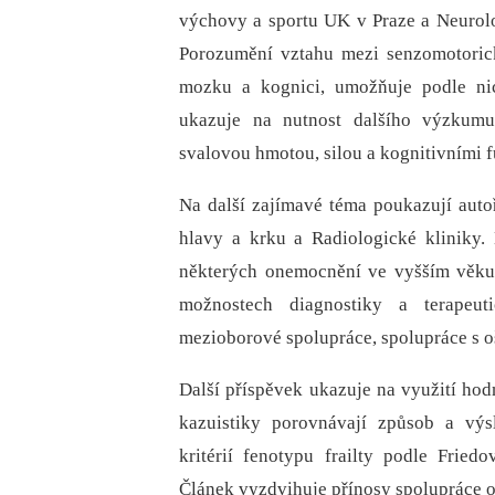
výchovy a sportu UK v Praze a Neurol
Porozumění vztahu mezi senzomotoric
mozku a kognici, umožňuje podle nic
ukazuje na nutnost dalšího výzkumu
svalovou hmotou, silou a kognitivními 
Na další zajímavé téma poukazují autoř
hlavy a krku a Radiologické kliniky. D
některých onemocnění ve vyšším věku. 
možnostech diagnostiky a terapeut
mezioborové spolupráce, spolupráce s o
Další příspěvek ukazuje na využití hodn
kazuistiky porovnávají způsob a výs
kritérií fenotypu frailty podle Frie
Článek vyzdvihuje přínosy spolupráce ob