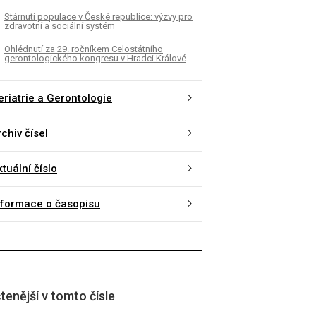
Stárnutí populace v České republice: výzvy pro
zdravotní a sociální systém
Ohlédnutí za 29. ročníkem Celostátního
gerontologického kongresu v Hradci Králové
eriatrie a Gerontologie
chiv čísel
tuální číslo
nformace o časopisu
tenější v tomto čísle