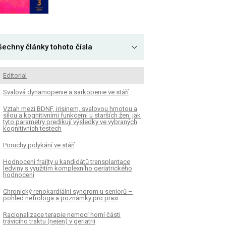
šechny články tohoto čísla
Editorial
Svalová dynamopenie a sarkopenie ve stáří
Vztah mezi BDNF, irisinem, svalovou hmotou a
sílou a kognitivními funkcemi u starších žen: jak
tyto parametry predikují výsledky ve vybraných
kognitivních testech
Poruchy polykání ve stáří
Hodnocení frailty u kandidátů transplantace
ledviny s využitím komplexního geriatrického
hodnocení
Chronický renokardiální syndrom u seniorů –
pohled nefrologa a poznámky pro praxi
Racionalizace terapie nemocí horní části
trávicího traktu (nejen) v geriatrii