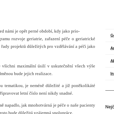
řed námi je opět perné období, kdy jako prio-
G
ramu rozvoje geriatrie, zařazení péče o geriatrické
 řady projektů důležitých pro vzdělávání a péči jako
Ar
Ak
 všichni maximální úsilí v uskutečnění všech výše
měnou bude jejich realizace.
I
ou tematikou, je neméně důležité a již poněkolikáté
řipravovat letní číslo není nikdy snadné.
ě napadlo, jak mnohotvárná je péče o naše pacienty
Nejč
Proto bude důležitá vzájemná spolupráce.