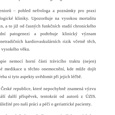
eniorů –⁠ pohled nefrologa a poznámky pro praxi
ologické kliniky. Upozorňuje na vysokou mortalitu
, a to již od časných funkčních stadií chronického
adní patogenezi a podtrhuje klinický význam
netradičních kardiovaskulárních rizik včetně těch,
y vysokého věku.
apie nemocí horní části trávicího traktu (nejen)
ané medikace u těchto onemocnění, kde může dojít
eba si tyto aspekty uvědomit při jejich léčbě.
v České republice, které nepochybně znamená výzvu
náší další příspěvek, tentokrát od autorů z ÚZIS.
ležité pro naši práci a péči o geriatrické pacienty.