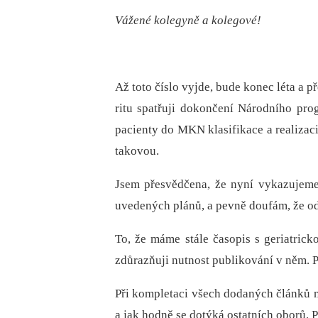
Vážené kolegyně a kolegové!
Až toto číslo vyjde, bude konec léta a p
ritu spatřuji dokončení Národního prog
pacienty do MKN klasifikace a realizaci
takovou.
Jsem přesvědčena, že nyní vykazujeme
uvedených plánů, a pevně doufám, že od
To, že máme stále časopis s geriatrick
zdůrazňuji nutnost publikování v něm. P
Při kompletaci všech dodaných článků m
a jak hodně se dotýká ostatních oborů. 