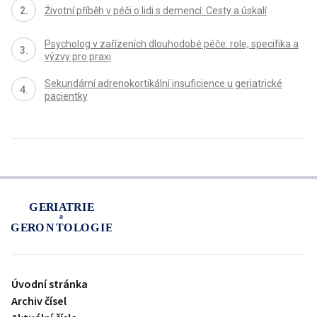
Životní příběh v péči o lidi s demencí: Cesty a úskalí
Psycholog v zařízeních dlouhodobé péče: role, specifika a
výzvy pro praxi
Sekundární adrenokortikální insuficience u geriatrické
pacientky
proLékaře.cz
Úvodní stránka
Archiv čísel