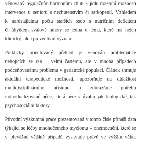
věnovaný regulačním hormonům chuti k jídlu rozebírá možnosti
intervence u seniorů s nechutenstvím či sarkopenií. Vzhledem
k narůstajícímu počtu starších osob s nutričním deficitem
či úbytkem svalové hmoty se jedná o téma, které má nejen
klinický, ale i preventivní význam.
Prakticky orientovaný přehled je věnován problematice
nehojících se ran –⁠ velmi častému, ale v mnoha případech
podceňovanému problému v geriatrické populaci. Článek shrnuje
aktuální terapeutické možnosti, upozorňuje na důležitost
multidisciplinárního přístupu a zdůrazňuje potřebu
individualizované péče, která bere v úvahu jak biologické, tak
psychosociální faktory.
Původní výzkumná práce prezentovaná v tomto čísle přináší data
týkající se léčby mnohočetného myelomu –⁠ onemocnění, které se
v převážné většině případů vyskytuje právě ve vyšším věku.