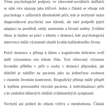
Téma psychologické podpory ve zdravotně-sociálních službách
se stále více ukazuje jako klíčové. Jeden z článků se věnuje roli
psychologa v zařízeních dlouhodobé péče, kde je nezbytné nejen
diagnostikovat psychický stav klientů, ale také podpořit jejich
adaptaci na prostředí, ztráty autonomie a životní změny. Zvláštní
důraz je kladen na práci s klienty s demencí, kde psychologická
intervence může významně zlepšit kvalitu každodenního života.
Právě demence a přístup k lidem s kognitivním deficitem tvoří
další významnou osu tohoto čísla. Text věnovaný významu
životního příběhu v péči o osoby s demencí připomíná, jak
důležité je nahlížet na pacienta jako na jedinečnou osobnost
s vlastním životním kontextem. Biografický přístup může přispět
k lepšímu porozumění chování pacienta, k individualizaci péče
a ke zmírnění některých obtížně zvládnutelných symptomů.
Nechybí ani pohled do oblasti výživy a metabolismu. Článek