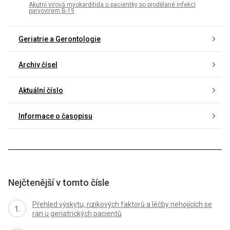
Akutní virová myokarditida u pacientky po prodělané infekci
parvovirem B-19
Geriatrie a Gerontologie
Archiv čísel
Aktuální číslo
Informace o časopisu
Nejčtenější v tomto čísle
Přehled výskytu, rizikových faktorů a léčby nehojících se
ran u geriatrických pacientů