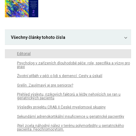
Všechny články tohoto čísla
Editorial
Psycholog v zařízeních dlouhodobé péče: role, specifika a výzvy pro
praxi
Životní příběh v péči o lidi s demencí: Cesty a úskalí
Grelín. Zaujímavý aj pre seniorov?
Přehled výskytu, rizikových faktorů a léčby nehojících se ran u
geriatrických pacientů
Výsledky projektu CRAB II České myelomové skupiny
Sekundární adrenokortikální insuficience u geriatrické pacientky
(Ne) zcela náhodný nález v terénu polymorbidity u geriatrického
pacienta. Feochromocytom.