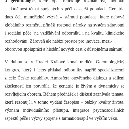
a gerontologie
, které opět reflektuje rozmanitost, hloubku
a aktuálnost témat spojených s péčí o starší populaci. Geriatrie
dnes čelí mimořádné výzvě –⁠ stárnutí populace, které nabývá
globálního rozměru, přináší rostoucí nároky na systém zdravotní
i sociální péče, na vzdělávání odborníků i na kvalitu klinického
rozhodování. Zároveň ale nabízí prostor pro inovace, mezi-
oborovou spolupráci a hledání nových cest k důstojnému stárnutí.
V dubnu se v Hradci Králové konal tradiční Gerontologický
kongres, který i letos přilákal odborníky napříč specializacemi
z celé České republiky. Atmosféra otevřeného dialogu a sdílení
zkušeností jen potvrdila, že geriatrie je živým a dynamicky se
rozvíjejícím oborem. Během přednášek i diskusí zaznívala témata,
která rezonují i v tomto vydání časopisu –⁠ otázky kvality života,
význam individuálního přístupu, integrace psychosociálních
aspektů péče i výzvy spojené s farmakoterapií ve vyšším věku.