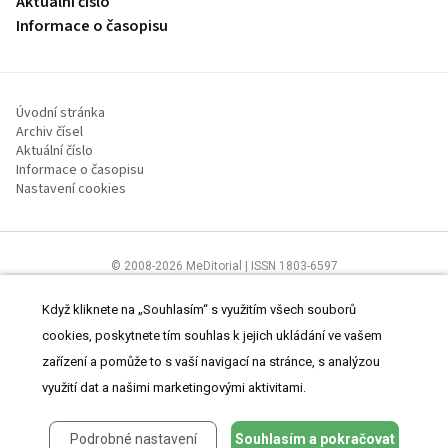
Aktuální číslo
Informace o časopisu
Úvodní stránka
Archiv čísel
Aktuální číslo
Informace o časopisu
Nastavení cookies
© 2008-2026 MeDitorial | ISSN 1803-6597
Stránky proLékaře.cz jsou určeny výhradně odborníkům ve
zdravotnictví.
Čtěte prohlášení
a
Zásady zpracování osobních údajů
.
Když kliknete na „Souhlasím“ s využitím všech souborů
cookies, poskytnete tím souhlas k jejich ukládání ve vašem
zařízení a pomůže to s vaší navigací na stránce, s analýzou
využití dat a našimi marketingovými aktivitami.
Podrobné nastavení
Souhlasím a pokračovat