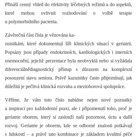
Přináší cenný vhled do efektivity léčebných režimů a do aspektů,
které mohou ovlivnit rozhodování o volbě terapie
u polymorbidního pacienta.
Závěrečná část čísla je věnována ka-
zuistikám, které dokumentují šíři klinických situací v geriatrii.
Popsány jsou případy endokrinních, kardiologických i interních
onemocnění, jejichž prezentace byla neobvyklá nebo si vyžádala
diferenciálnědiagnostický přístup s důrazem na komplexní
posouzení stavu seniora. Právě kazuistiky často připomínají, jak
důležitá je pečlivá klinická rozvaha a mezioborová spolupráce.
Věříme, že vám toto číslo nabídne nejen nové poznatky
a inspiraci pro každodenní praxi, ale i připomenutí toho, proč je
geriatrie oborem, který si zaslouží naši pozornost, úctu a další
rozvoj. Geriatrie je oborem, kde se odborné znalosti potkávají
s lidskostí –⁠ a právě tato kombinace je základem kvalitní péče