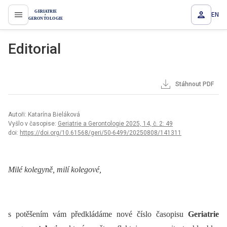
EN
proLékaře.cz
Editorial
Stáhnout PDF
Autoři: Katarína Bieláková
Vyšlo v časopise:
Geriatrie a Gerontologie 2025, 14, č. 2: 49
doi:
https://doi.org/10.61568/geri/50-6499/20250808/141311
Milé kolegyně, milí kolegové,
s potěšením vám předkládáme nové číslo časopisu
Geriatrie