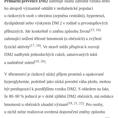
Primární prevence DM2
zahrnuje snahu zabránit vzniku nebo
ho alespoň významně oddálit v nediabetické populaci
u rizikových osob s obezitou (zejména centrální), hypertenzí,
dyslipidemií nebo výskytem DM 2 v rodině u prvostupňových
(15, 16)
příbuzných. Jde konkrétně o změnu způsobu života
zahrnující snížení tělesné hmotnosti (u obézních) a zvýšení
(17, 18)
fyzické aktivity
. Ve stravě může přispívat k rozvoji
DM2 nadbytek jednoduchých cukrů, saturovaných tuků
(19, 20)
a nadměrné solení
.
V těhotenství je rizikový nízký příjem proteinů a opakované
hyperglykemie, podobně jako nízká porodní váha plodu, mohou
být predispozicí k pozdějšímu vzniku DM2. S ohledem na fakt,
že 80–90 % jedinců je v době zjištění DM2 obézních, má redukce
(18, 21, 22)
hmotnosti u obézních zásadní význam
. Pro osoby,
u nichž nelze realizovat uvedená doporučení změny způsobu