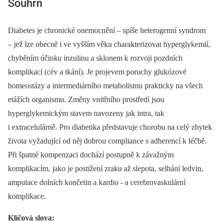
Souhrn
Diabetes je chronické onemocnění –⁠ spíše heterogenní syndrom
–⁠ jež lze obecně i ve vyšším věku charakterizovat hyperglykemií,
chyběním účinku inzulinu a sklonem k rozvoji pozdních
komplikací (cév a tkání). Je projevem poruchy glukózové
homeostázy a intermediárního metabolismu prakticky na všech
etážích organismu. Změny vnitřního prostředí jsou
hyperglykemickým stavem navozeny jak intra, tak
i extracelulárně. Pro diabetika představuje chorobu na celý zbytek
života vyžadující od něj dobrou compliance s adherencí k léčbě.
Při špatné kompenzaci dochází postupně k závažným
komplikacím, jako je postižení zraku až slepota, selhání ledvin,
amputace dolních končetin a kardio -⁠ a cerebrovaskulární
komplikace.
Klíčová slova: