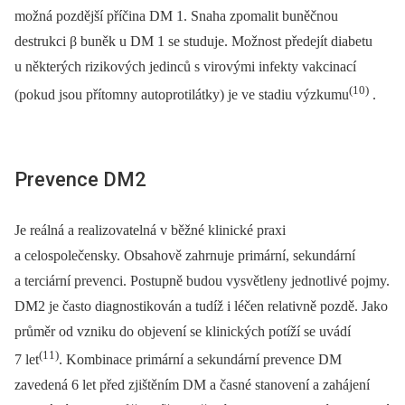
možná pozdější příčina DM 1. Snaha zpomalit buněčnou
destrukci β buněk u DM 1 se studuje. Možnost předejít diabetu
u některých rizikových jedinců s virovými infekty vakcinací
(10)
(pokud jsou přítomny autoprotilátky) je ve stadiu výzkumu
.
Prevence DM2
Je reálná a realizovatelná v běžné klinické praxi
a celospolečensky. Obsahově zahrnuje primární, sekundární
a terciární prevenci. Postupně budou vysvětleny jednotlivé pojmy.
DM2 je často diagnostikován a tudíž i léčen relativně pozdě. Jako
průměr od vzniku do objevení se klinických potíží se uvádí
(11)
7 let
. Kombinace primární a sekundární prevence DM
zavedená 6 let před zjištěním DM a časné stanovení a zahájení