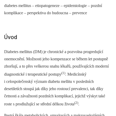
diabetes mellitus –⁠ etiopatogeneze –⁠ epidemiologie –⁠ pozdní
komplikace –⁠ perspektiva do budoucna –⁠ prevence
Úvod
Diabetes mellitus (DM) je chronické a pozvolna progredující
onemocnění. Možnosti jeho kompenzace se během let postupně
zhoršují, a to přes veškerou snahu lékařů, používajících moderní
(1)
diagnostické i terapeutické postupy
. Medicínský
i celospolečenský význam diabetu mellitu v posledních
desetiletích stoupá jak díky jeho rostoucí prevalenci, tak díky
četnosti a závažnosti pozdních komplikací, jejichž výskyt také
(2)
roste s prodlužující se střední délkou života
.
Pestrá škála metabolických, smyslových a makrovaskulárních