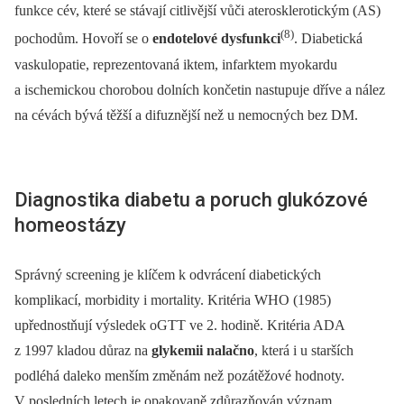
funkce cév, které se stávají citlivější vůči aterosklerotickým (AS)
(8)
pochodům. Hovoří se o
endotelové dysfunkci
. Diabetická
vaskulopatie, reprezentovaná iktem, infarktem myokardu
a ischemickou chorobou dolních končetin nastupuje dříve a nález
na cévách bývá těžší a difuznější než u nemocných bez DM.
Diagnostika diabetu a poruch glukózové
homeostázy
Správný screening je klíčem k odvrácení diabetických
komplikací, morbidity i mortality. Kritéria WHO (1985)
upřednostňují výsledek oGTT ve 2. hodině. Kritéria ADA
z 1997 kladou důraz na
glykemii nalačno
, která i u starších
podléhá daleko menším změnám než pozátěžové hodnoty.
V posledních letech je opakovaně zdůrazňován význam