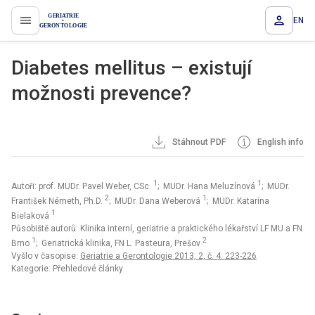
EN
proLékaře.cz
Diabetes mellitus – existují
možnosti prevence?
Stáhnout PDF
English info
1
1
Autoři: prof. MUDr. Pavel Weber, CSc.
; MUDr. Hana Meluzínová
; MUDr.
2
1
František Németh, Ph.D.
; MUDr. Dana Weberová
; MUDr. Katarína
1
Bielaková
Působiště autorů: Klinika interní, geriatrie a praktického lékařství LF MU a FN
1
2
Brno
; Geriatrická klinika, FN L. Pasteura, Prešov
Vyšlo v časopise:
Geriatrie a Gerontologie 2013, 2, č. 4: 223-226
Kategorie: Přehledové články