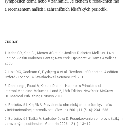
sympoziích doma nebo v zahraničí. Je členem 8 redakčních rad
a recenzentem našich i zahraničních lékařských periodik.
ZDROJE
1. Kahn CR, King GL, Moses AC et al.: Joslin‘s Diabetes Mellitus. 14th
Edition. Joslin Diabetes Center, New York: Lippincott Williams & Wilkins
2005.
2. Holt RIC, Cockram C, Flyvbjerg A et al.: Textbook of Diabetes. 4 edition.
Oxford -⁠ London: Wiley-Blackwell Science Ltd. 2010.
3. Dan Longo, Fauci A, Kasper D et al.: Harrison’s Principles of
Internal Medicine. Volumes 1 and 2, 18th Edition. New York: McGraw-
Hill Medical Publishing Division 2011.
4. Bartošovič I, Krajčík Š: Prevalencia chronických chorôb obyvateľov
v inštitucionálnej starostlivosti. Slov Lek 2001; 11 (5–6): 234–238.
5. Bartošovič I, Tašká A, Bartošovičová D: Posudzovanie seniorov s ťažkým
zdravotným postihnutím. Geriatria 2006; 12 (1): 13–19.