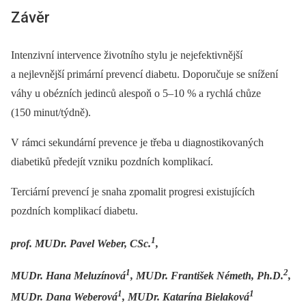
Závěr
Intenzivní intervence životního stylu je nejefektivnější
a nejlevnější primární prevencí diabetu. Doporučuje se snížení
váhy u obézních jedinců alespoň o 5–10 % a rychlá chůze
(150 minut/týdně).
V rámci sekundární prevence je třeba u diagnostikovaných
diabetiků předejít vzniku pozdních komplikací.
Terciární prevencí je snaha zpomalit progresi existujících
pozdních komplikací diabetu.
1
prof. MUDr. Pavel Weber, CSc.
,
1
2
MUDr. Hana Meluzínová
, MUDr. František Németh, Ph.D.
,
1
1
MUDr. Dana Weberová
, MUDr. Katarína Bielaková