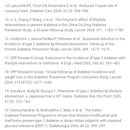
14. Lipscomb ER, Finch EA, Brizendine E et al.: Reduced 10-year risk of
coronary heart. Diabetes Care 2009; 32 (3): 394–396.
15. Li G, Zhang P, Wang J et al.: The long-term effect of lifestyle
interventions to prevent diabetes in the China Da Qing Diabetes
Prevention Study: a 20-year follow-up study. Lancet 2008; 371 : 1783–1789.
16. Lindström J, Ilanne-Parikka P, Peltonen et al.: Sustained reduction in the
incidence of type 2 diabetes by lifestyle intervention: follow up of the
Finnish Diabetes Prevention Study. Lancet 2006; 368 : 1673–1679.
17. DPP Research Group: Reduction in the incidence of type 2 diabetes with
lifestyle intervention or metformin. N Engl J Med 2002; 346 (6): 393–403.
18. DPP Research Group: 10-year follow-up of diabetes incidence and
weight loss in the Diabetes Prevention Program Outcomes Study. Lancet
2009; 374 (9702): 1677–1686.
19. Kosaka K, Noda M, Kuzuya T: Prevention of type 2 diabetes by lifestyle
intervention: a Japanese trial in IGT males. Diabetes Res Clin Pract 2005;
67 (2): 152–162.
20. Ramachandran A, Snehalatha C, Mary S et al.: The Indian
Diabetes Prevention Programme shows that lifestyle modification and
metformin prevent type 2 diabetes in Asian Indian subjects with impaired
glucose tolerance (IDDP-1). Diabetologia 2006; 49 (2): 289–297.