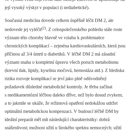
její vysoký výskyt v populaci (i nediabetické).
Současná medicína dovede celkem úspěšně léčit DM 2, ale
(2)
nedovede jej vyléčit
. Z celospolečenského pohledu stále roste
význam této choroby hlavně ve vztahu k problematice
chronických komplikací –⁠ zejména kardiovaskulárních, která jsou
příčinou až 3/4 úmrtí u diabetiků. V léčbě DM 2 má zásadní
význam snaha o kompletní úpravu všech poruch metabolismu
(krevní tlak, lipidy, kyselina močová, hemostáza atd.). Z hlediska
rizika rozvoje komplikací se jeví jako plně odůvodněný
požadavek důsledné metabolické kontroly. Je třeba začínat
s medikamentózní léčbou daleko dříve, než bylo dosud zvykem,
a to jakmile se ukáže, že režimová opatření nedokážou udržet
optimální metabolickou kompenzaci. V budoucí léčbě DM by
ideální preparát měl mít následující charakteristiky: dobrá
snášenlivost; možnost užití u širokého spektra nemocných; užití