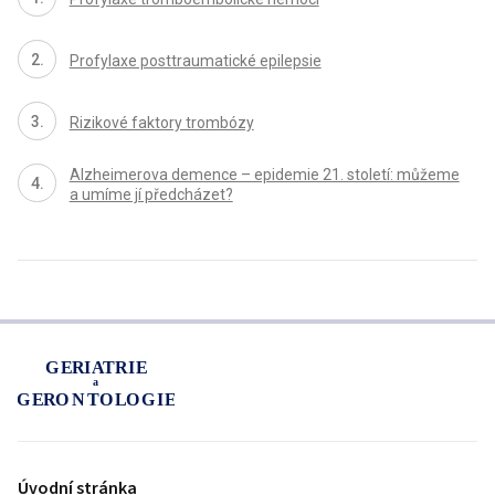
Profylaxe posttraumatické epilepsie
Rizikové faktory trombózy
Alzheimerova demence – epidemie 21. století: můžeme
a umíme jí předcházet?
proLékaře.cz
Úvodní stránka