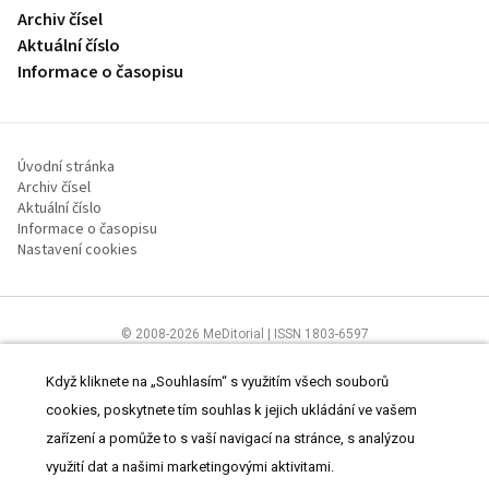
Archiv čísel
Aktuální číslo
Informace o časopisu
Úvodní stránka
Archiv čísel
Aktuální číslo
Informace o časopisu
Nastavení cookies
© 2008-2026 MeDitorial | ISSN 1803-6597
Stránky proLékaře.cz jsou určeny výhradně odborníkům ve
zdravotnictví.
Čtěte prohlášení
a
Zásady zpracování osobních údajů
.
Když kliknete na „Souhlasím“ s využitím všech souborů
cookies, poskytnete tím souhlas k jejich ukládání ve vašem
zařízení a pomůže to s vaší navigací na stránce, s analýzou
využití dat a našimi marketingovými aktivitami.