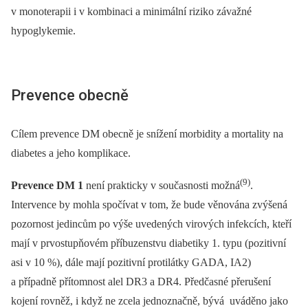
v monoterapii i v kombinaci a minimální riziko závažné
hypoglykemie.
Prevence obecně
Cílem prevence DM obecně je snížení morbidity a mortality na
diabetes a jeho komplikace.
(9)
Prevence DM 1
není prakticky v současnosti možná
.
Intervence by mohla spočívat v tom, že bude věnována zvýšená
pozornost jedincům po výše uvedených virových infekcích, kteří
mají v prvostupňovém příbuzenstvu diabetiky 1. typu (pozitivní
asi v 10 %), dále mají pozitivní protilátky GADA, IA2)
a případně přítomnost alel DR3 a DR4. Předčasné přerušení
kojení rovněž, i když ne zcela jednoznačně, bývá uváděno jako