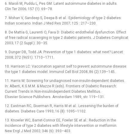
6. Maioli M, Puddu L, Pes GM: Latent autoimmune diabetes in adults.
Clin Ter 2006; 157 (1): 69–78.
7. Mohan V, Sandeep S, Deepa B et al.: Epidemiology of type 2 diabetes:
Indian scenario. Indian J Med Res 2007; 125 : 217–230.
8. De Mattia G, Laurenti O, Fava D: Diabetic endothelial dysfunction. Effect
of free radical scavenging in type 2 diabetic patients. J Diabetes Complicat
2003; 17 (2 Suppl.): 30–35.
9. Dunger DB, Todd JA: Prevention of type 1 diabetes: what next? Lancet
2008; 372 (9651): 1710–1711.
10. Harrison LC: Vaccination against self to prevent autoimmune disease:
the type 1 diabetes model. Immunol Cell Biol 2008; 86 (2):139–145.
11. Harris M: Screening for undiagnosed non-insulin-dependent diabetes.
In: Alberti, K.G.M.M. & Mazze R (eds). Frontiers of Diabetic Research:
Current Trends in Non-insulindependent Diabetes Mellitus.
Elsevier Science Publishers. Amsterdam 1989, str. 119–131.
12. Eastman RC, Siverman R, Harris M et al.: Lessening the burden of
diabetes. Diabetes Care 1993; 16 (8): 1095–1102.
13. Knowler WC, Barret-Connor EE, Fowler SE et al.: Reduction in the
incidence of type 2 diabetes with lifestyle intervention or metformin.
New Engl J Med 2002; 346 (6): 393–403.