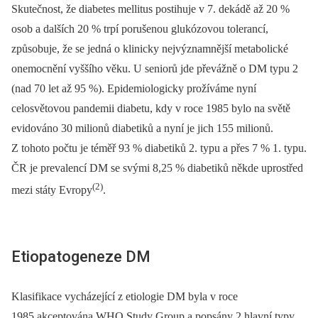
Skutečnost, že diabetes mellitus postihuje v 7. dekádě až 20 %
osob a dalších 20 % trpí porušenou glukózovou tolerancí,
způsobuje, že se jedná o klinicky nejvýznamnější metabolické
onemocnění vyššího věku. U seniorů jde převážně o DM typu 2
(nad 70 let až 95 %). Epidemiologicky prožíváme nyní
celosvětovou pandemii diabetu, kdy v roce 1985 bylo na světě
evidováno 30 milionů diabetiků a nyní je jich 155 milionů.
Z tohoto počtu je téměř 93 % diabetiků 2. typu a přes 7 % 1. typu.
ČR je prevalencí DM se svými 8,25 % diabetiků někde uprostřed
(2)
mezi státy Evropy
.
Etiopatogeneze DM
Klasifikace vycházející z etiologie DM byla v roce
1985 akceptována WHO Study Group a popsány 2 hlavní typy,