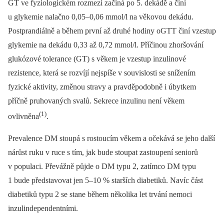
GT ve fyziologickém rozmezí začíná po 5. dekádě a činí
u glykemie nalačno 0,05–0,06 mmol/l na věkovou dekádu.
Postprandiálně a během první až druhé hodiny oGTT činí vzestup
glykemie na dekádu 0,33 až 0,72 mmol/l. Příčinou zhoršování
glukózové tolerance (GT) s věkem je vzestup inzulinové
rezistence, která se rozvíjí nejspíše v souvislosti se snížením
fyzické aktivity, změnou stravy a pravděpodobně i úbytkem
příčně pruhovaných svalů. Sekrece inzulinu není věkem
(1)
ovlivněna
.
Prevalence DM stoupá s rostoucím věkem a očekává se jeho další
nárůst ruku v ruce s tím, jak bude stoupat zastoupení seniorů
v populaci. Převážně půjde o DM typu 2, zatímco DM typu
1 bude představovat jen 5–10 % starších diabetiků. Navíc část
diabetiků typu 2 se stane během několika let trvání nemoci
inzulindependentními.