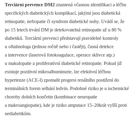
Terciární prevence DM2
znamená včasnou identifikaci a léčbu
specifických diabetických komplikací, jakými jsou diabetická
retinopatie, nefropatie či syndrom diabetické nohy. Uvádí se, že
po 15 letech trvání DM je detekovatelná retinopatie až u 80 %
diabetiků. Terciární prevenci představují pravidelné kontroly
u oftalmologa (jednou ročně nebo i častěji), časná detekce
a intervence (laserová fotokoagulace, operace sklivce atp.)
u makulopatie a proliferativní diabetické retinopatie. Pokud již
existuje pozitivní mikroalbuminurie, lze efektivní léčbou
hypertenze (ACE-I) zpomalit progresi renálního postižení do
terminálních forem selhání ledvin. Podobné riziko je u ischemické
choroby dolních končetin (kombinace neuropatie
a makroangiopatie), kde je riziko amputace 15–20krát vyšší proti
nediabetikům.