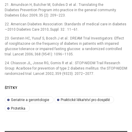
21. Amundson H, Butcher M, Gohdes D et al.: Translating the
Diabetes Prevention Program into practice in the general community.
Diabetes Educ 2009; 35 (2): 209–223.
22. American Diabetes Association: Standards of medical care in diabetes
—2010 Diabetes Care 2010; Suppl. 32 : 11–61.
23. Gerstein HC, Yusuf S, Bosch J et al.: DREAM Trial Investigators: Effect
of rosiglitazone on the frequency of diabetes in patients with impaired
glucose tolerance or impaired fasting glucose: a randomized controlled
trial. Lancet 2006; 368 (9541): 1096–1105.
24. Chiasson JL, Josse RG, Gomis R et al.: STOP-NIDDM Trail Research
Group: Acarbose for prevention of type 2 diabetes mellitus: the STOP-NIDDM
randomized trial. Lancet 2002; 359 (9323): 2072–2077.
ŠTÍTKY
Geriatrie a gerontologie
Praktické lékařství pro dospělé
Protetika