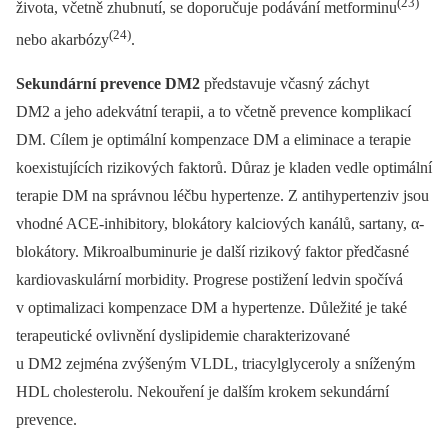
(23)
života, včetně zhubnutí, se doporučuje podávání metforminu
(24)
nebo akarbózy
.
Sekundární prevence DM2
představuje včasný záchyt
DM2 a jeho adekvátní terapii, a to včetně prevence komplikací
DM. Cílem je optimální kompenzace DM a eliminace a terapie
koexistujících rizikových faktorů. Důraz je kladen vedle optimální
terapie DM na správnou léčbu hypertenze. Z antihypertenziv jsou
vhodné ACE-inhibitory, blokátory kalciových kanálů, sartany, α-
blokátory. Mikroalbuminurie je další rizikový faktor předčasné
kardiovaskulární morbidity. Progrese postižení ledvin spočívá
v optimalizaci kompenzace DM a hypertenze. Důležité je také
terapeutické ovlivnění dyslipidemie charakterizované
u DM2 zejména zvýšeným VLDL, triacylglyceroly a sníženým
HDL cholesterolu. Nekouření je dalším krokem sekundární
prevence.