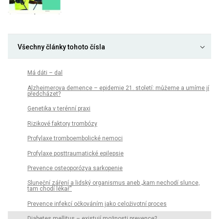
Všechny články tohoto čísla
Má dáti – dal
Alzheimerova demence – epidemie 21. století: můžeme a umíme jí
předcházet?
Genetika v terénní praxi
Rizikové faktory trombózy
Profylaxe tromboembolické nemoci
Profylaxe posttraumatické epilepsie
Prevence osteoporózya sarkopenie
Sluneční záření a lidský organismus aneb „kam nechodí slunce,
tam chodí lékař“
Prevence infekcí očkováním jako celoživotní proces
Diabetes mellitus – existují možnosti prevence?