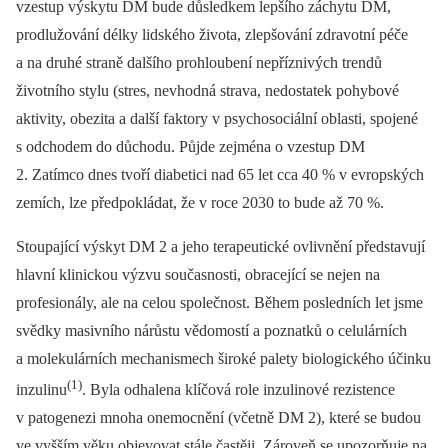
vzestup výskytu DM bude důsledkem lepšího záchytu DM,
prodlužování délky lidského života, zlepšování zdravotní péče
a na druhé straně dalšího prohloubení nepříznivých trendů
životního stylu (stres, nevhodná strava, nedostatek pohybové
aktivity, obezita a další faktory v psychosociální oblasti, spojené
s odchodem do důchodu. Půjde zejména o vzestup DM
2. Zatímco dnes tvoří diabetici nad 65 let cca 40 % v evropských
zemích, lze předpokládat, že v roce 2030 to bude až 70 %.
Stoupající výskyt DM 2 a jeho terapeutické ovlivnění představují
hlavní klinickou výzvu současnosti, obracející se nejen na
profesionály, ale na celou společnost. Během posledních let jsme
svědky masivního nárůstu vědomostí a poznatků o celulárních
a molekulárních mechanismech široké palety biologického účinku
(1)
inzulinu
. Byla odhalena klíčová role inzulinové rezistence
v patogenezi mnoha onemocnění (včetně DM 2), které se budou
ve vyšším věku objevovat stále častěji. Zároveň se upozorňuje na