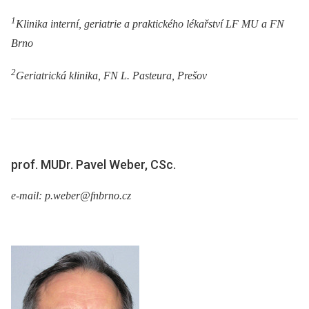
1
Klinika interní, geriatrie a praktického lékařství LF MU a FN
Brno
2
Geriatrická klinika, FN L. Pasteura, Prešov
prof. MUDr. Pavel Weber, CSc.
e-mail: p.weber@fnbrno.cz