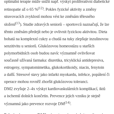
optimální terapie může snížit např. výskyt proliferativní diabetické
(12)
retinopatie až o 65 %
. Pokles fyzické aktivity a změny
stravovacích zvyklostí mohou vést ke změnám tělesného
(13
složení
). Studie zdravých seniorů –⁠ sportovců naznačují, že lze
těmto změnám předejít nebo je ovlivnit fyzickou aktivitou. Dieta
bohatá na komplexní cukry a chudá na tuky zlepšuje inzulinovou
senzitivitu u seniorů. Glukózovou homeostázu u starších
polymorbidních osob budou navíc významně ovlivňovat
současně užívaná farmaka: diuretika, tricyklická antidepresiva,
estrogeny, sympatomimetika, glukokortikoidy, niacin, fenytoin
a další. Stresové stavy jako infarkt myokardu, infekce, popálení či
operace mohou rovněž zhoršit glukózovou toleranci.
DM2 zvyšuje 2–4x výskyt kardiovaskulárních komplikací, iktů
a ischemií dolních končetin. Prevence jejich vzniku je stejně
(14)
významná jako prevence rozvoje DM
.