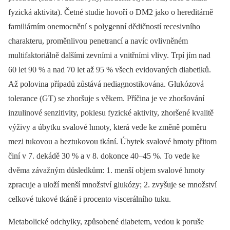
fyzická aktivita). Četné studie hovoří o DM2 jako o hereditárně
familiárním onemocnění s polygenní dědičností recesivního
charakteru, proměnlivou penetrancí a navíc ovlivněném
multifaktoriálně dalšími zevními a vnitřními vlivy. Trpí jím nad
60 let 90 % a nad 70 let až 95 % všech evidovaných diabetiků.
Až polovina případů zůstává nediagnostikována. Glukózová
tolerance (GT) se zhoršuje s věkem. Příčina je ve zhoršování
inzulinové senzitivity, poklesu fyzické aktivity, zhoršené kvalitě
výživy a úbytku svalové hmoty, která vede ke změně poměru
mezi tukovou a beztukovou tkání. Úbytek svalové hmoty přitom
činí v 7. dekádě 30 % a v 8. dokonce 40–45 %. To vede ke
dvěma závažným důsledkům: 1. menší objem svalové hmoty
zpracuje a uloží menší množství glukózy; 2. zvyšuje se množství
celkové tukové tkáně i procento viscerálního tuku.
Metabolické odchylky, způsobené diabetem, vedou k poruše