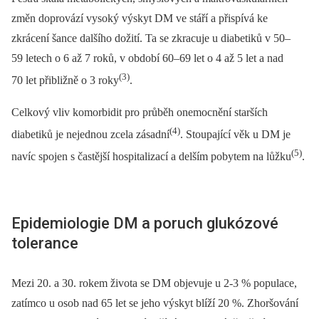
změn doprovází vysoký výskyt DM ve stáří a přispívá ke
zkrácení šance dalšího dožití. Ta se zkracuje u diabetiků v 50–
59 letech o 6 až 7 roků, v období 60–69 let o 4 až 5 let a nad
(3)
70 let přibližně o 3 roky
.
Celkový vliv komorbidit pro průběh onemocnění starších
(4)
diabetiků je nejednou zcela zásadní
. Stoupající věk u DM je
(5)
navíc spojen s častější hospitalizací a delším pobytem na lůžku
.
Epidemiologie DM a poruch glukózové
tolerance
Mezi 20. a 30. rokem života se DM objevuje u 2-3 % populace,
zatímco u osob nad 65 let se jeho výskyt blíží 20 %. Zhoršování