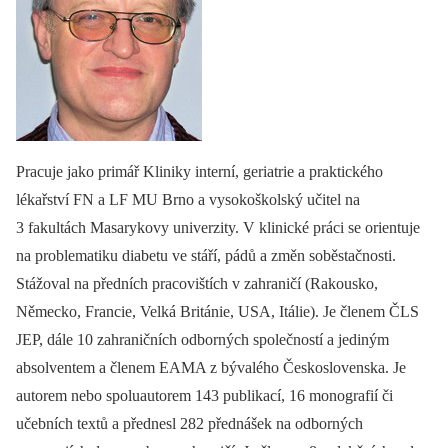
Pracuje jako primář Kliniky interní, geriatrie a praktického
lékařství FN a LF MU Brno a vysokoškolský učitel na
3 fakultách Masarykovy univerzity. V klinické práci se orientuje
na problematiku diabetu ve stáří, pádů a změn soběstačnosti.
Stážoval na předních pracovištích v zahraničí (Rakousko,
Německo, Francie, Velká Británie, USA, Itálie). Je členem ČLS
JEP, dále 10 zahraničních odborných společností a jediným
absolventem a členem EAMA z bývalého Československa. Je
autorem nebo spoluautorem 143 publikací, 16 monografií či
učebních textů a přednesl 282 přednášek na odborných