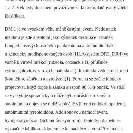
1 a 2. Věk tedy dnes není považován za faktor uplatňovaný v této
klasifikaci.
DM 1 je ve vysokém věku méně častým jevem. Nedostatek
inzulinu je zde absolutní jako výsledek destrukce β-buněk
Langerhansových ostrůvku pankreatu na autoimunitní bázi
u geneticky predisponovaných osob (HLA-systém DR3, DR4) ve
vazbě k virové infekci (rubeola, coxsackie B, příušnice,
cytomegalovirus, virová hepatitida aj.). Inzulitida vede k destrukci
β-buněk se zánětem a cytolýzou(1). Porucha se začne klinicky
projevovat, když dojde k zániku alespoň 90 % β-buněk. Ve stáří
se vyskytuje sporadicky a může být součástí sdružených
autoimunit a objevit se tudíž společně s jinými endokrinopatiemi,
autoimunitní tyreoiditidou, Addisonovou nemocí event.
hypoparatyreózou (Schmidtův syndrom). Tento typ diabetu se
vyznačuje labilitou, sklonem ke ketoacidóze a ve stáří zejména