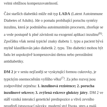
velmi obtížnou kompenzovatelností.
Část starších diabetiků může mít typ
LADA
(Latent Autoimmune
Diabetes of Adults). Jde o pomalu probíhající poruchu syntézy
inzulinu, která je podmíněna autoimunitním procesem, zhoršuje se
(6)
a vede postupně k plné závislosti na exogenní aplikaci inzulinu
.
Zpočátku však nemá typické znaky diabetu 1. typu a pacient bývá
mylně klasifikován jako diabetik 2. typu. Tito diabetici mohou být
řadu let uspokojivě kompenzováni dietou nebo perorálními
antidiabetiky.
DM 2
je v seniu nejčastěji se vyskytující formou cukrovky, je
(7)
typickým onemocněním vyššího věku
. Za jeho rozvoj jsou
zodpovědné zejména:
1. inzulinová rezistence; 2. porucha
inzulinové sekrece; 3. zvýšená exkrece glukózy játry
. DM 2 ve
stáří vzniká interakcí genetické predispozice a vlivů zevního
prostředí (stravovací návyky, moderní styl života, stres a malá