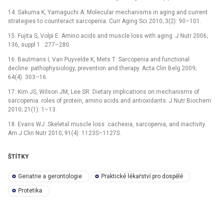
14. Sakuma K, Yamaguchi A: Molecular mechanisms in aging and current
strategies to counteract sarcopenia. Curr Aging Sci 2010; 3(2): 90–101.
15. Fujita S, Volpi E: Amino acids and muscle loss with aging. J Nutr 2006;
136, suppl 1 : 277–280.
16. Bautmans I, Van Puyvelde K, Mets T: Sarcopenia and functional
decline: pathophysiology, prevention and therapy. Acta Clin Belg 2009;
64(4): 303–16.
17. Kim JS, Wilson JM, Lee SR: Dietary implications on mechanisms of
sarcopenia: roles of protein, amino acids and antioxidants. J Nutr Biochem
2010; 21(1): 1–13.
18. Evans WJ: Skeletal muscle loss: cachexia, sarcopenia, and inactivity.
Am J Clin Nutr 2010; 91(4): 1123S–1127S.
ŠTÍTKY
Geriatrie a gerontologie
Praktické lékařství pro dospělé
Protetika