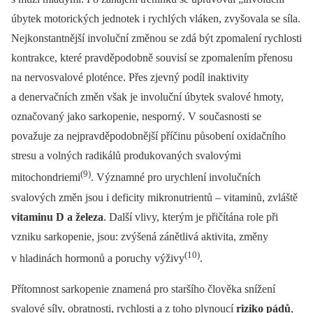
úbytek motorických jednotek i rychlých vláken, zvyšovala se síla.
Nejkonstantnější involuční změnou se zdá být zpomalení rychlosti
kontrakce, které pravděpodobně souvisí se zpomalením přenosu
na nervosvalové ploténce. Přes zjevný podíl inaktivity
a denervačních změn však je involuční úbytek svalové hmoty,
označovaný jako sarkopenie, nesporný. V současnosti se
považuje za nejpravděpodobnější příčinu působení oxidačního
stresu a volných radikálů produkovaných svalovými
(9)
mitochondriemi
. Významné pro urychlení involučních
svalových změn jsou i deficity mikronutrientů –⁠ vitaminů, zvláště
vitaminu D a železa
. Další vlivy, kterým je přičítána role při
vzniku sarkopenie, jsou: zvýšená zánětlivá aktivita, změny
(10)
v hladinách hormonů a poruchy výživy
.
Přítomnost sarkopenie znamená pro staršího člověka snížení
svalové síly, obratnosti, rychlosti a z toho plynoucí
riziko pádů
,