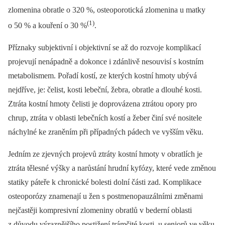
zlomenina obratle o 320 %, osteoporotická zlomenina u matky
(1)
o 50 % a kouření o 30 %
.
Příznaky subjektivní i objektivní se až do rozvoje komplikací
projevují nenápadně a dokonce i zdánlivě nesouvisí s kostním
metabolismem. Pořadí kostí, ze kterých kostní hmoty ubývá
nejdříve, je: čelist, kosti lebeční, žebra, obratle a dlouhé kosti.
Ztráta kostní hmoty čelisti je doprovázena ztrátou opory pro
chrup, ztráta v oblasti lebečních kostí a žeber činí své nositele
náchylné ke zraněním při případných pádech ve vyšším věku.
Jedním ze zjevných projevů ztráty kostní hmoty v obratlích je
ztráta tělesné výšky a narůstání hrudní kyfózy, které vede změnou
statiky páteře k chronické bolesti dolní části zad. Komplikace
osteoporózy znamenají u žen s postmenopauzálními změnami
nejčastěji kompresivní zlomeniny obratlů v bederní oblasti
z důvodu výraznějšího postižení trámčité kosti, u seniorů ve věku