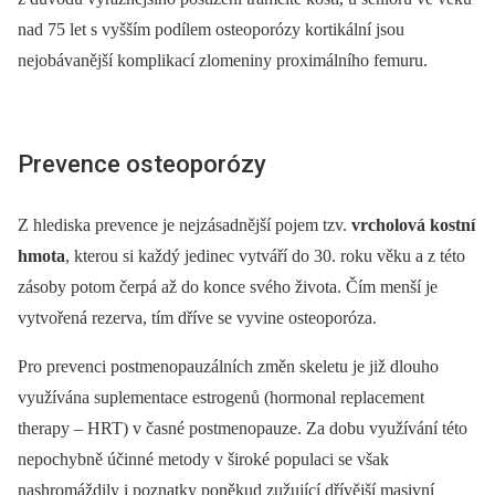
nad 75 let s vyšším podílem osteoporózy kortikální jsou
nejobávanější komplikací zlomeniny proximálního femuru.
Prevence osteoporózy
Z hlediska prevence je nejzásadnější pojem tzv.
vrcholová kostní
hmota
, kterou si každý jedinec vytváří do 30. roku věku a z této
zásoby potom čerpá až do konce svého života. Čím menší je
vytvořená rezerva, tím dříve se vyvine osteoporóza.
Pro prevenci postmenopauzálních změn skeletu je již dlouho
využívána suplementace estrogenů (hormonal replacement
therapy –⁠ HRT) v časné postmenopauze. Za dobu využívání této
nepochybně účinné metody v široké populaci se však
nashromáždily i poznatky poněkud zužující dřívější masivní