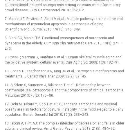
glucocorticoid-induced osteoporosis among veterans with inflammatory
bowel disease. ISRN Gastroenterol 2013 : 862312.
7. Marzetti E, Privitera G, Simili V et al.: Multiple pathways to the same end:
mechanisms of myonuclear apoptosis in sarcopenia of aging.
Scientific World Journal 2010; 19(10): 340–349.
8. Clark BC, Manini TM: Functional consequences of sarcopenia and
dynapenia in the elderly. Curr Opin Clin Nutr Metab Care 2010; 13(3): 271–
276.
9. Rossi P, Marzani B, Giardina S et al.: Human skeletal muscle aging and
the oxidative system: cellular events. Curr Aging Sci 2008; 1(3): 182–91.
10. Jones TE, Stephenson KW, King JG et al.: Sarcopenia-mechanisms and
treatments. J Geriatr Phys Ther 2009; 32(2): 39–45.
11. Sjöblom S, Suuronen J, Rikkonen T et al.: Relationship between
postmenopausal osteoporosis and the components of clinical sarcopenia.
Maturitas 2013; 75(2): 175–80.
12. Ochi M, Tabara Y, Kido T et al.: Quadriceps sarcopenia and visceral
obesity are risk factors for postural instability in the middle-aged to elderly
population. Geriatr Gerontol Int 2010; 10(3): 233–243.
13. Iaboni A, Flint AJ: The complex interplay of depression and falls in older
adults: a clinical review. Am J Geriatr Psychiatry 2013; 21(5): 484–92.