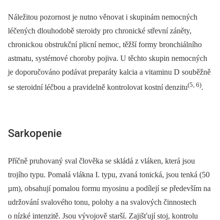
Náležitou pozornost je nutno věnovat i skupinám nemocných
léčených dlouhodobě steroidy pro chronické střevní záněty,
chronickou obstrukční plicní nemoc, těžší formy bronchiálního
astmatu, systémové choroby pojiva. U těchto skupin nemocných
je doporučováno podávat preparáty kalcia a vitaminu D souběžně
(5, 6)
se steroidní léčbou a pravidelně kontrolovat kostní denzitu
.
Sarkopenie
Příčně pruhovaný sval člověka se skládá z vláken, která jsou
trojího typu. Pomalá vlákna I. typu, zvaná tonická, jsou tenká (50
µm), obsahují pomalou formu myosinu a podílejí se především na
udržování svalového tonu, polohy a na svalových činnostech
o nízké intenzitě. Jsou vývojově starší. Zajišťují stoj, kontrolu