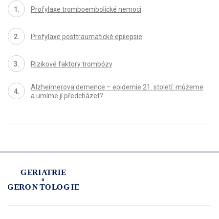
Profylaxe tromboembolické nemoci
Profylaxe posttraumatické epilepsie
Rizikové faktory trombózy
Alzheimerova demence – epidemie 21. století: můžeme
a umíme jí předcházet?
proLékaře.cz