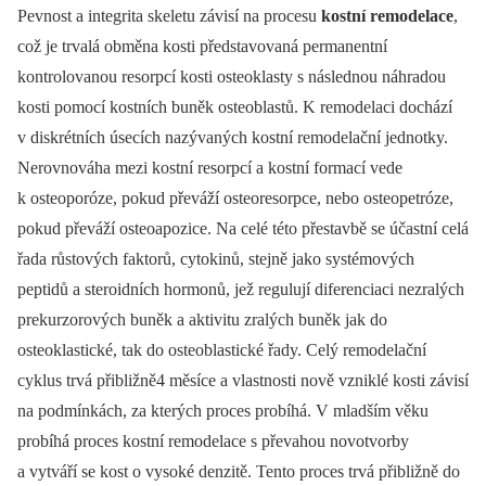
Pevnost a integrita skeletu závisí na procesu
kostní remodelace
,
což je trvalá obměna kosti představovaná permanentní
kontrolovanou resorpcí kosti osteoklasty s následnou náhradou
kosti pomocí kostních buněk osteoblastů. K remodelaci dochází
v diskrétních úsecích nazývaných kostní remodelační jednotky.
Nerovnováha mezi kostní resorpcí a kostní formací vede
k osteoporóze, pokud převáží osteoresorpce, nebo osteopetróze,
pokud převáží osteoapozice. Na celé této přestavbě se účastní celá
řada růstových faktorů, cytokinů, stejně jako systémových
peptidů a steroidních hormonů, jež regulují diferenciaci nezralých
prekurzorových buněk a aktivitu zralých buněk jak do
osteoklastické, tak do osteoblastické řady. Celý remodelační
cyklus trvá přibližně4 měsíce a vlastnosti nově vzniklé kosti závisí
na podmínkách, za kterých proces probíhá. V mladším věku
probíhá proces kostní remodelace s převahou novotvorby
a vytváří se kost o vysoké denzitě. Tento proces trvá přibližně do