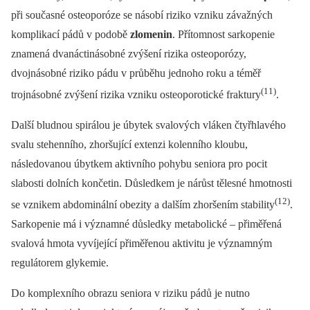
při současné osteoporóze se násobí riziko vzniku závažných
komplikací pádů v podobě
zlomenin
. Přítomnost sarkopenie
znamená dvanáctinásobné zvýšení rizika osteoporózy,
dvojnásobné riziko pádu v průběhu jednoho roku a téměř
(11)
trojnásobné zvýšení rizika vzniku osteoporotické fraktury
.
Další bludnou spirálou je úbytek svalových vláken čtyřhlavého
svalu stehenního, zhoršující extenzi kolenního kloubu,
následovanou úbytkem aktivního pohybu seniora pro pocit
slabosti dolních končetin. Důsledkem je nárůst tělesné hmotnosti
(12)
se vznikem abdominální obezity a dalším zhoršením stability
.
Sarkopenie má i významné důsledky metabolické –⁠ přiměřená
svalová hmota vyvíjející přiměřenou aktivitu je významným
regulátorem glykemie.
Do komplexního obrazu seniora v riziku pádů je nutno