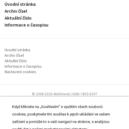
Úvodní stránka
Archiv čísel
Aktuální číslo
Informace o časopisu
Úvodní stránka
Archiv čísel
Aktuální číslo
Informace o časopisu
Nastavení cookies
© 2008-2026 MeDitorial | ISSN 1803-6597
Stránky proLékaře.cz jsou určeny výhradně odborníkům ve
zdravotnictví.
Čtěte prohlášení
a
Zásady zpracování osobních údajů
.
Když kliknete na „Souhlasím“ s využitím všech souborů
cookies, poskytnete tím souhlas k jejich ukládání ve vašem
zařízení a pomůže to s vaší navigací na stránce, s analýzou