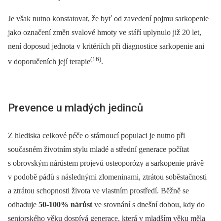
Je však nutno konstatovat, že byť od zavedení pojmu sarkopenie
jako označení změn svalové hmoty ve stáří uplynulo již 20 let,
není doposud jednota v kritériích při diagnostice sarkopenie ani
(16)
v doporučeních její terapie
.
Prevence u mladých jedinců
Z hlediska celkové péče o stárnoucí populaci je nutno při
současném životním stylu mladé a střední generace počítat
s obrovským nárůstem projevů osteoporózy a sarkopenie právě
v podobě pádů s následnými zlomeninami, ztrátou soběstačnosti
a ztrátou schopnosti života ve vlastním prostředí. Běžně se
odhaduje
50-100% nárůst
ve srovnání s dnešní dobou, kdy do
seniorského věku dospívá generace, která v mladším věku měla