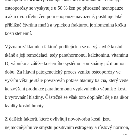
osteoporózy se vyskytuje u 50 % žen po přirozené menopauze
a až u dvou třetin žen po menopauze navozené, postihuje také
přibližně čtvrtinu mužů a typickou frakturou je zlomenina krčku
kosti stehenní.
Význam základních faktorů podílejících se na výstavbě kostní
tkáně a její remodelaci, tedy parathormonu, kalcitoninu, vitaminu
D, vápníku a zátěže kosterního systému jsou známy již dlouhou
dobu. Za hlavní patogenetický proces vzniku osteoporózy ve
vyšším věku je stále považován pokles hladiny kalcia, který vede
ke zvýšení produkce parathormonu vyplavujícího vápník z kostí
k vyrovnání hladiny. Částečně se však toto doplnění děje na úkor
kvality kostní hmoty.
Z dalších faktorů, které ovlivňují novotvorbu kosti, jsou
nejmocnějšími ve smyslu pozitivním estrogeny a růstový hormon,