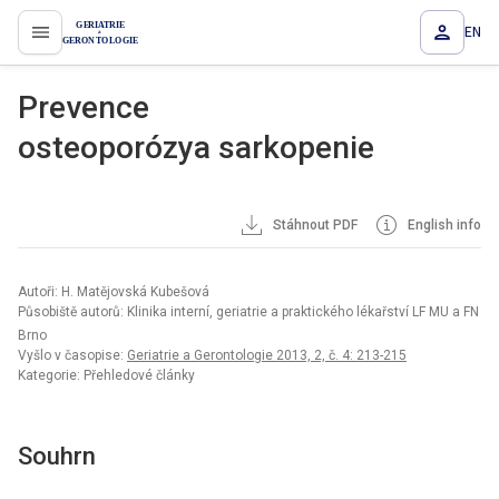
EN
proLékaře.cz
Prevence
osteoporózya sarkopenie
Stáhnout PDF
English info
Autoři: H. Matějovská Kubešová
Působiště autorů: Klinika interní, geriatrie a praktického lékařství LF MU a FN
Brno
Vyšlo v časopise:
Geriatrie a Gerontologie 2013, 2, č. 4: 213-215
Kategorie: Přehledové články
Souhrn