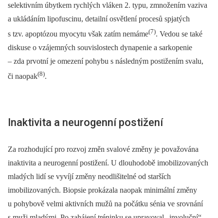
selektivním úbytkem rychlých vláken 2. typu, zmnožením vaziva
a ukládáním lipofuscinu, detailní osvětlení procesů spjatých
(7)
s tzv. apoptózou myocytu však zatím nemáme
. Vedou se také
diskuse o vzájemných souvislostech dynapenie a sarkopenie
–⁠ zda prvotní je omezení pohybu s následným postižením svalu,
(8)
či naopak
.
Inaktivita a neurogenní postižení
Za rozhodující pro rozvoj změn svalové změny je považována
inaktivita a neurogenní postižení. U dlouhodobě imobilizovaných
mladých lidí se vyvíjí změny neodlišitelné od starších
imobilizovaných. Biopsie prokázala naopak minimální změny
u pohybově velmi aktivních mužů na počátku sénia ve srovnání
s muži mladými. Po zahájení tréninku se upravoval „involuční“