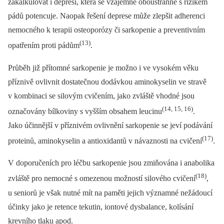
zakalkulovat i depresi, která se vzájemně oboustranně s rizikem
pádů potencuje. Naopak řešení deprese může zlepšit adherenci
nemocného k terapii osteoporózy či sarkopenie a preventivním
(13)
opatřením proti pádům
.
Průběh již přítomné sarkopenie je možno i ve vysokém věku
příznivě ovlivnit dostatečnou dodávkou aminokyselin ve stravě
v kombinaci se silovým cvičením, jako zvláště vhodné jsou
(14, 15, 16)
označovány bílkoviny s vyšším obsahem leucinu
.
Jako účinnější v příznivém ovlivnění sarkopenie se jeví podávání
(17)
proteinů, aminokyselin a antioxidantů v návaznosti na cvičení
.
V doporučeních pro léčbu sarkopenie jsou zmiňována i anabolika
(18)
zvláště pro nemocné s omezenou možností silového cvičení
,
u seniorů je však nutné mít na paměti jejich významné nežádoucí
účinky jako je retence tekutin, iontové dysbalance, kolísání
krevního tlaku apod.