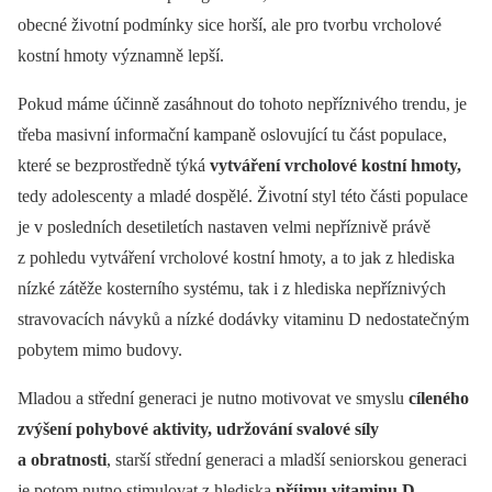
obecné životní podmínky sice horší, ale pro tvorbu vrcholové
kostní hmoty významně lepší.
Pokud máme účinně zasáhnout do tohoto nepříznivého trendu, je
třeba masivní informační kampaně oslovující tu část populace,
které se bezprostředně týká
vytváření vrcholové kostní hmoty,
tedy adolescenty a mladé dospělé. Životní styl této části populace
je v posledních desetiletích nastaven velmi nepříznivě právě
z pohledu vytváření vrcholové kostní hmoty, a to jak z hlediska
nízké zátěže kosterního systému, tak i z hlediska nepříznivých
stravovacích návyků a nízké dodávky vitaminu D nedostatečným
pobytem mimo budovy.
Mladou a střední generaci je nutno motivovat ve smyslu
cíleného
zvýšení pohybové aktivity, udržování svalové síly
a obratnosti
, starší střední generaci a mladší seniorskou generaci
je potom nutno stimulovat z hlediska
příjmu vitaminu D