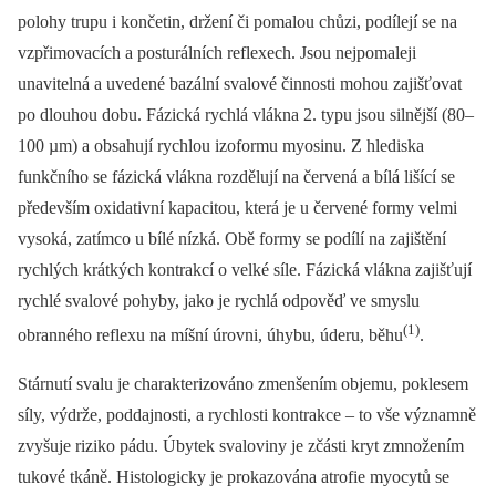
polohy trupu i končetin, držení či pomalou chůzi, podílejí se na
vzpřimovacích a posturálních reflexech. Jsou nejpomaleji
unavitelná a uvedené bazální svalové činnosti mohou zajišťovat
po dlouhou dobu. Fázická rychlá vlákna 2. typu jsou silnější (80–
100 µm) a obsahují rychlou izoformu myosinu. Z hlediska
funkčního se fázická vlákna rozdělují na červená a bílá lišící se
především oxidativní kapacitou, která je u červené formy velmi
vysoká, zatímco u bílé nízká. Obě formy se podílí na zajištění
rychlých krátkých kontrakcí o velké síle. Fázická vlákna zajišťují
rychlé svalové pohyby, jako je rychlá odpověď ve smyslu
(1)
obranného reflexu na míšní úrovni, úhybu, úderu, běhu
.
Stárnutí svalu je charakterizováno zmenšením objemu, poklesem
síly, výdrže, poddajnosti, a rychlosti kontrakce –⁠ to vše významně
zvyšuje riziko pádu. Úbytek svaloviny je zčásti kryt zmnožením
tukové tkáně. Histologicky je prokazována atrofie myocytů se