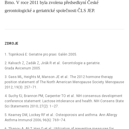
Brno. V roce 2011 byla zvolena předsedkyní České
gerontologické a geriatrické společnosti ČLS JEP.
ZDROJE
1. Topinková E: Geriatrie pro praxi. Galén 2005.
2. Kalvach Z, Zadák Z, Jirák R et al.: Gerontologie a geriatrie.
Grada Avicenum 2005.
3. Gass ML, Heights M, Manson JE et al.: The 2012 hormone therapy
position statement of The North American Menopause Society. Menopause
2012; 19(3): 257–71.
4. Suchy FJ, Brannon PM, Carpenter TO et al.: NIH consensus development
conference statement: Lactose intolerance and health. NIH Consens State
Sci Statements 2010; 27(2): 1–27.
5. Kearney DM, Lockey RF et al.: Osteoporosis and asthma. Ann Allergy
Asthma Immunol 2006; 96(6): 769–74.
6. Thanou A, Ali T, Haq O et al.: Utilization of preventive measures for