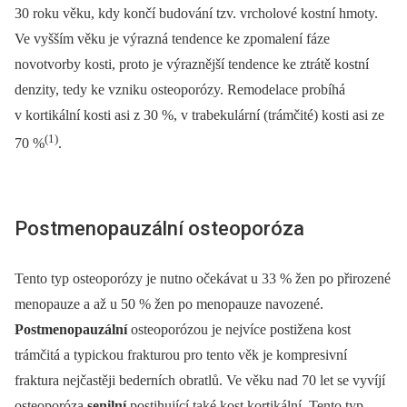
30 roku věku, kdy končí budování tzv. vrcholové kostní hmoty.
Ve vyšším věku je výrazná tendence ke zpomalení fáze
novotvorby kosti, proto je výraznější tendence ke ztrátě kostní
denzity, tedy ke vzniku osteoporózy. Remodelace probíhá
v kortikální kosti asi z 30 %, v trabekulární (trámčité) kosti asi ze
(1)
70 %
.
Postmenopauzální osteoporóza
Tento typ osteoporózy je nutno očekávat u 33 % žen po přirozené
menopauze a až u 50 % žen po menopauze navozené.
Postmenopauzální
osteoporózou je nejvíce postižena kost
trámčitá a typickou frakturou pro tento věk je kompresivní
fraktura nejčastěji bederních obratlů. Ve věku nad 70 let se vyvíjí
osteoporóza
senilní
postihující také kost kortikální. Tento typ