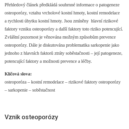
Přehledový článek předkládá souhrnné informace o patogeneze
osteoporózy, vztahu vrcholové kostní hmoty, kostní remodelace
a rychlosti úbytku kostní hmoty. Jsou zmíněny hlavní rizikové
faktory vzniku osteoporózy a další faktory toto riziko potencující.
Zvláštní pozornost je věnována možným způsobům prevence
osteoporózy. Dále je diskutována problematika sarkopenie jako
jednoho z hlavních faktorů ztráty soběstačnosti –⁠ její patogeneze,
potencující faktory a možnosti prevence a léčby.
Klíčová slova:
osteoporóza –⁠ kostní remodelace –⁠ rizikové faktory osteoporózy
–⁠ sarkopenie –⁠ soběstačnost
Vznik osteoporózy