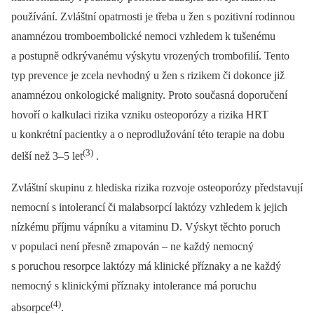
používání. Zvláštní opatrnosti je třeba u žen s pozitivní rodinnou
anamnézou tromboembolické nemoci vzhledem k tušenému
a postupně odkrývanému výskytu vrozených trombofilií. Tento
typ prevence je zcela nevhodný u žen s rizikem či dokonce již
anamnézou onkologické malignity. Proto současná doporučení
hovoří o kalkulaci rizika vzniku osteoporózy a rizika HRT
u konkrétní pacientky a o neprodlužování této terapie na dobu
(3)
delší než 3–5 let
.
Zvláštní skupinu z hlediska rizika rozvoje osteoporózy představují
nemocní s intolerancí či malabsorpcí laktózy vzhledem k jejich
nízkému příjmu vápníku a vitaminu D. Výskyt těchto poruch
v populaci není přesně zmapován –⁠ ne každý nemocný
s poruchou resorpce laktózy má klinické příznaky a ne každý
nemocný s klinickými příznaky intolerance má poruchu
(4)
absorpce
.