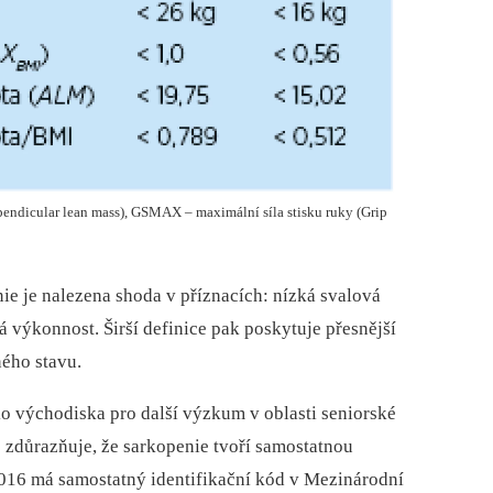
ndicular lean mass), GSMAX – maximální síla stisku ruky (Grip
ie je nalezena shoda v příznacích: nízká svalová
á výkonnost. Širší definice pak poskytuje přesnější
ného stavu.
ko východiska pro další výzkum v oblasti seniorské
e zdůrazňuje, že sarkopenie tvoří samostatnou
016 má samostatný identifikační kód v Mezinárodní