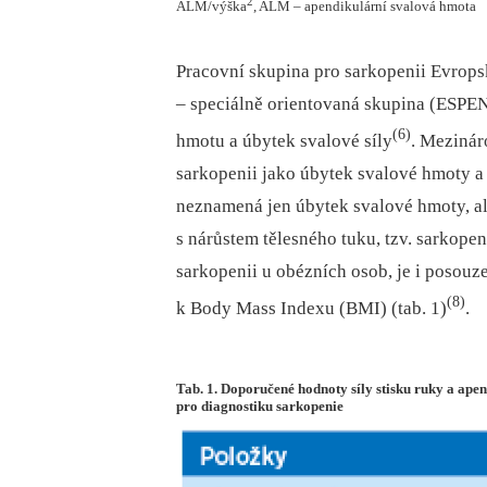
2
ALM/výška
, ALM – apendikulární svalová hmota
Pracovní skupina pro sarkopenii Evrops
–⁠ speciálně orientovaná skupina (ESPEN
(6)
hmotu a úbytek svalové síly
. Mezinár
sarkopenii jako úbytek svalové hmoty a 
neznamená jen úbytek svalové hmoty, a
s nárůstem tělesného tuku, tzv. sarkope
sarkopenii u obézních osob, je i posou
(8)
k Body Mass Indexu (BMI) (tab. 1)
.
Tab. 1. Doporučené hodnoty síly stisku ruky a ape
pro diagnostiku sarkopenie