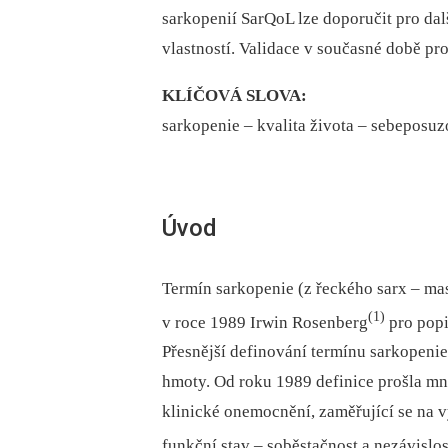
sarkopenií SarQoL lze doporučit pro dal
vlastností. Validace v současné době pr
KLÍČOVÁ SLOVA:
sarkopenie –⁠ kvalita života –⁠ sebepos
Úvod
Termín sarkopenie (z řeckého sarx –⁠ mas
(1)
v roce 1989 Irwin Rosenberg
pro popi
Přesnější definování termínu sarkopeni
hmoty. Od roku 1989 definice prošla m
klinické onemocnění, zaměřující se na
funkční stav –⁠ soběstačnost a nezávislos