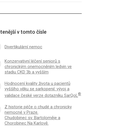
tenější v tomto čísle
Divertikulární nemoc
Konzervativní léčení seniorů s
chronickým onemocněním ledvin ve
stadiu CKD 3b a vyšším
Hodnocení kvality života u pacientů
vyššího věku se sarkopenií: vývoj a
®
validace české verze dotazníku SarQoL
Z historie péče o chudé a chronicky
nemocné v Praze.
Chudobinec sv. Bartoloměje a
Chorobinec Na Karlově.