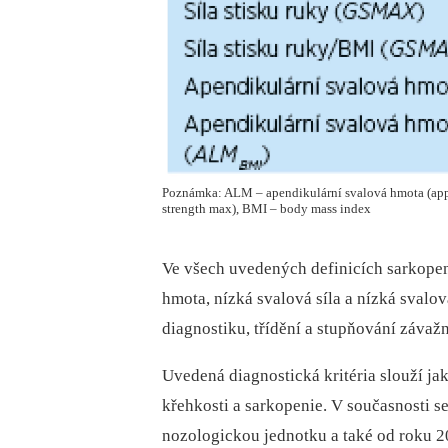
Poznámka: ALM – apendikulární svalová hmota (appe
strength max), BMI – body mass index
Ve všech uvedených definicích sarkopen
hmota, nízká svalová síla a nízká svalov
diagnostiku, třídění a stupňování závaž
Uvedená diagnostická kritéria slouží ja
křehkosti a sarkopenie. V současnosti s
nozologickou jednotku a také od roku 2