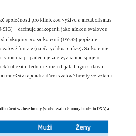
ké společnosti pro klinickou výživu a metabolismus
-SIG) –⁠ definuje sarkopenii jako nízkou svalovou
odní skupina pro sarkopenii (IWGS) popisuje
svalové funkce (např. rychlost chůze). Sarkopenie
le v mnoha případech je zde významné spojení
nická obezita. Jednou z metod, jak diagnostikovat
zení množství apendikulární svalové hmoty ve vztahu
ndikulární svalové hmoty (součet svalové hmoty končetin DXA) a