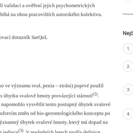
ší validaci a ověření jejich psychometrických
obíhá na obou pracovištích autorského kolektivu.
Nejč
uzovací dotazník SarQoL
o ve významu sval, penia –⁠ ztráta) poprvé použil
(2)
s úbytku svalové hmoty provázející stárnutí
.
e napomohlo vysvětlit tento postupný úbytek svalové
nožstvím změn od bio-gerontologického konceptu po
 významný úbytek svalové hmoty, který má dopad na
(3)
t jedince
. V posledních letech prošla definice