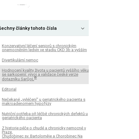
šechny články tohoto čísla
Konzervativní léčení seniorů s chronickým
onemocněním ledvin ve stadiu CKD 3b a vyšším
Divertikulární nemoc
Hodnocení kvality života u pacientů vyššího věku
se sarkopenií: vývoj a validace české verze
®
dotazníku SarQoL
Editorial
Nečekané „vyléčení“ u geriatrického pacienta s
makroadenomem hypofýzy
Nutriční potřeba při léčbě chronických defektů u
geriatrického pacienta
Z historie péče o chudé a chronicky nemocné v
Praze.
Chudobinec sv. Bartoloměje a Chorobinec Na