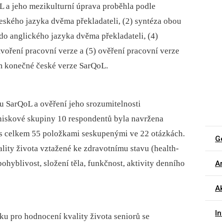
L a jeho mezikulturní úprava proběhla podle
 českého jazyka dvěma překladateli, (2) syntéza obou
 do anglického jazyka dvěma překladateli, (4)
voření pracovní verze a (5) ověření pracovní verze
ím konečné české verze SarQoL.
u SarQoL a ověření jeho srozumitelnosti
hniskové skupiny 10 respondentů byla navržena
s celkem 55 položkami seskupenými ve 22 otázkách.
G
ality života vztažené ke zdravotnímu stavu (health-
pohyblivost, složení těla, funkčnost, aktivity denního
Ar
Ak
I
u pro hodnocení kvality života seniorů se