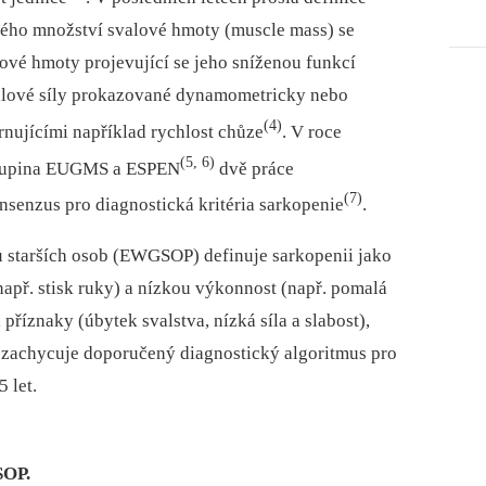
ého množství svalové hmoty (muscle mass) se
lové hmoty projevující se jeho sníženou funkcí
valové síly prokazované dynamometricky nebo
(4)
rnujícími například rychlost chůze
. V roce
(5, 6)
skupina EUGMS a ESPEN
dvě práce
(7)
nsenzus pro diagnostická kritéria sarkopenie
.
 starších osob (EWGSOP) definuje sarkopenii jako
např. stisk ruky) a nízkou výkonnost (např. pomalá
příznaky (úbytek svalstva, nízká síla a slabost),
1 zachycuje doporučený diagnostický algoritmus pro
 let.
SOP.