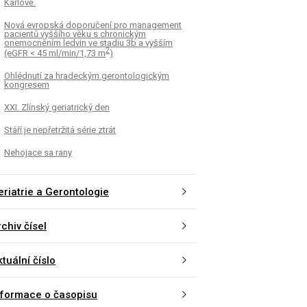
Karlově.
Nová evropská doporučení pro management
pacientů vyššího věku s chronickým
onemocněním ledvin ve stadiu 3b a vyšším
2
(eGFR < 45 ml/min/1,73 m
)
Ohlédnutí za hradeckým gerontologickým
kongresem
XXI. Zlínský geriatrický den
Stáří je nepřetržitá série ztrát
Nehojace sa rany
eriatrie a Gerontologie
chiv čísel
tuální číslo
nformace o časopisu