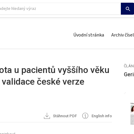
Úvodní stránka
Archiv čísel
ČLÁN
ota u pacientů vyššího věku
Geri
a validace české verze
Stáhnout PDF
English info