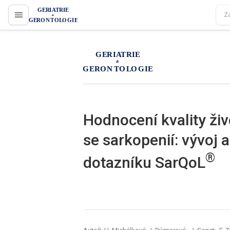
proLékaře.cz
proLékaře.cz
Hodnocení kvality živ
se sarkopenií: vývoj 
®
dotazníku SarQoL