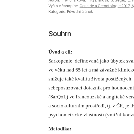
Autoři: H. Michálková; I. Rýznarová; J. Seget; E.
Vyšlo v časopise:
Geriatrie a Gerontologie 2017, 6,
Kategorie: Původní článek
Souhrn
Úvod a cíl:
Sarkopenie, definovaná jako úbytek sva
ve věku nad 65 let a má závažné klini
snižuje také kvalitu života postižených
sebeposuzovací dotazník pro hodnocení 
(SarQoL) ve francouzské a anglické ver
a sociokulturním prostředí, tj. v ČR, je 
psychometrické vlastnosti (vnitřní konzis
Metodika: