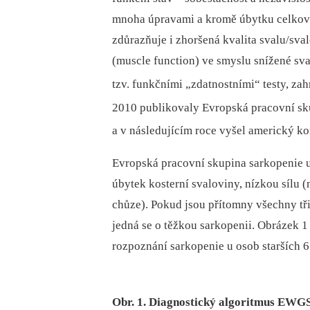
mnoha úpravami a kromě úbytku celkov
zdůrazňuje i zhoršená kvalita svalu/sva
(muscle function) ve smyslu snížené s
tzv. funkčními „zdatnostními“ testy, zah
2010 publikovaly Evropská pracovní 
a v následujícím roce vyšel americký ko
Evropská pracovní skupina sarkopenie u
úbytek kosterní svaloviny, nízkou sílu (
chůze). Pokud jsou přítomny všechny tři 
jedná se o těžkou sarkopenii. Obrázek 
rozpoznání sarkopenie u osob starších 65
Obr. 1. Diagnostický algoritmus EWG