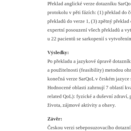
Překlad anglické verze dotazníku SarQo
protokolu v pěti fázích: (1) překlad do
překladů do verze 1, (3) zpětný překlad
expertní posouzení všech překladů a vyt
u 22 pacientů se sarkopenií s vytvořen
Výsledky:
Po překladu a jazykové úpravě dotazník
a použitelnosti (feasibility) metodou o
konečná verze SarQoL v českém jazyce 
Hodnocené oblasti zahrnují 7 oblastí kv
related QoL): fyzické a duševní zdraví, 
života, zájmové aktivity a obavy.
Závěr:
Českou verzi sebeposuzovacího dotazník