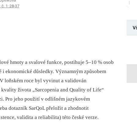
 Topinková
 č. 1: 28-37
V
lové hmoty a svalové funkce, postihuje 5–10 % osob
cké i ekonomické důsledky. Významným způsobem
. V loňském roce byl vyvinut a validován
kvality života „Sarcopenia and Quality of Life“
zi. Pro jeho použití v odlišném jazykovém
třeba dotazník SarQoL přeložit a zhodnotit
tence, validita a reliabilita) této české verze.