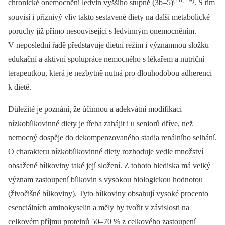
chronické onemocnění ledvin vyššího stupně (3b–5)
. S tím
souvisí i příznivý vliv takto sestavené diety na další metabolické
poruchy již přímo nesouvisející s ledvinným onemocněním.
V neposlední řadě představuje dietní režim i významnou složku
edukační a aktivní spolupráce nemocného s lékařem a nutriční
terapeutkou, která je nezbytně nutná pro dlouhodobou adherenci
k dietě.
Důležité je poznání, že účinnou a adekvátní modifikaci
nízkobílkovinné diety je třeba zahájit i u seniorů dříve, než
nemocný dospěje do dekompenzovaného stadia renálního selhání.
O charakteru nízkobílkovinné diety rozhoduje vedle množství
obsažené bílkoviny také její složení. Z tohoto hlediska má velký
význam zastoupení bílkovin s vysokou biologickou hodnotou
(živočišné bílkoviny). Tyto bílkoviny obsahují vysoké procento
esenciálních aminokyselin a měly by tvořit v závislosti na
celkovém příjmu proteinů 50–70 % z celkového zastoupení