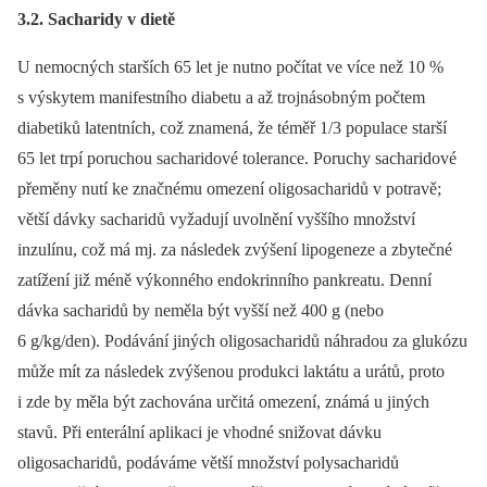
3.2. Sacharidy v dietě
U nemocných starších 65 let je nutno počítat ve více než 10 %
s výskytem manifestního diabetu a až trojnásobným počtem
diabetiků latentních, což znamená, že téměř 1/3 populace starší
65 let trpí poruchou sacharidové tolerance. Poruchy sacharidové
přeměny nutí ke značnému omezení oligosacharidů v potravě;
větší dávky sacharidů vyžadují uvolnění vyššího množství
inzulínu, což má mj. za následek zvýšení lipogeneze a zbytečné
zatížení již méně výkonného endokrinního pankreatu. Denní
dávka sacharidů by neměla být vyšší než 400 g (nebo
6 g/kg/den). Podávání jiných oligosacharidů náhradou za glukózu
může mít za následek zvýšenou produkci laktátu a urátů, proto
i zde by měla být zachována určitá omezení, známá u jiných
stavů. Při enterální aplikaci je vhodné snižovat dávku
oligosacharidů, podáváme větší množství polysacharidů