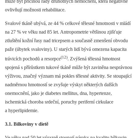
může být příčinou řady druhotných nemocnění, která negativně
ovlivňují možnosti rehabilitace.
Svalové tkáně ubývá, ze 44 % celkové tělesné hmotnosti v mládí
na 27 % ve věku nad 85 let. Antropometrie většinou zjišťuje
ztluštění kožní řasy nad tricepsem a současně zmenšení obvodu
paže (úbytek svaloviny). U starých lidí bývá omezena kapacita
(12)
trávicích pochodů a resorpce
. Zvýšená tělesná hmotnost
spojená s přírůstkem tukové tkáně může být zaviněna nesprávnou
výživou, značný význam má pokles tělesné aktivity. Se stoupající
nadměrnou hmotností se zvyšuje výskyt některých dalších
onemocnění, jako je diabetes mellitus, dna, hypertenze,
ischemická choroba srdeční, poruchy periferní cirkulace
a hyperlipidemie.
3.1. Bílkoviny v dietě
Ve věku nad 50 let výrazně stoupají nároky na kvalitu bílkovin