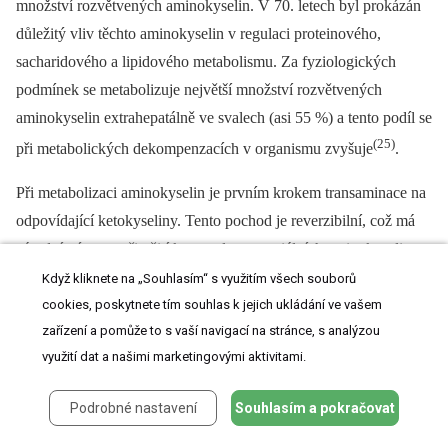
množství rozvětvených aminokyselin. V 70. letech byl prokázán
důležitý vliv těchto aminokyselin v regulaci proteinového,
sacharidového a lipidového metabolismu. Za fyziologických
podmínek se metabolizuje největší množství rozvětvených
aminokyselin extrahepatálně ve svalech (asi 55 %) a tento podíl se
(25)
při metabolických dekompenzacích v organismu zvyšuje
.
Při metabolizaci aminokyselin je prvním krokem trans­aminace na
odpovídající ketokyseliny. Tento pochod je reverzibilní, což má
zásadní význam při užití ketoanalog esenciálních aminokyselin.
Umožňuje tak příslušným ketokyselinám nahradit základní
Když kliknete na „Souhlasím“ s využitím všech souborů
aminokyseliny v bílkovinách diety. Konečným produktem
cookies, poskytnete tím souhlas k jejich ukládání ve vašem
zařízení a pomůže to s vaší navigací na stránce, s analýzou
oxidace leucinu a izoleucinu je acetyl CoA, který může sloužit
využití dat a našimi marketingovými aktivitami.
jako základní zdroj pro syntézu mastných kyselin. Při neúplné
oxidaci leucinu vzniká hydroxymetyl-glutaryl-CoA, základní
Podrobné nastavení
Souhlasím a pokračovat
prekursor cholesterolu. Valin se metabolizuje na sukcinyl CoA
–⁠ intermediální metabolit Krebsova cyklu, který má glykogenní