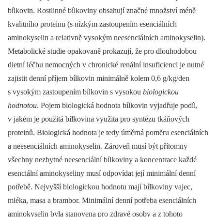
bílkovin. Rostlinné bílkoviny obsahují značné množství méně
kvalitního proteinu (s nízkým zastoupením esenciálních
aminokyselin a relativně vysokým neesenciálních aminokyselin).
Metabolické studie opakovaně prokazují, že pro dlouhodobou
dietní léčbu nemocných v chronické renální insuficienci je nutné
zajistit denní příjem bílkovin minimálně kolem 0,6 g/kg/den
s vysokým zastoupením bílkovin s vysokou
biologickou
hodnotou
. Pojem biologická hodnota bílkovin vyjadřuje podíl,
v jakém je použitá bílkovina využita pro syntézu tkáňových
proteinů. Biologická hodnota je tedy úměrná poměru esenciálních
a neesenciálních aminokyselin. Zároveň musí být přítomny
všechny nezbytné neesenciální bílkoviny a koncentrace každé
esenciální aminokyseliny musí odpovídat její minimální denní
potřebě. Nejvyšší biologickou hodnotu mají bílkoviny vajec,
mléka, masa a brambor. Minimální denní potřeba esenciálních
aminokyselin byla stanovena pro zdravé osoby a z tohoto