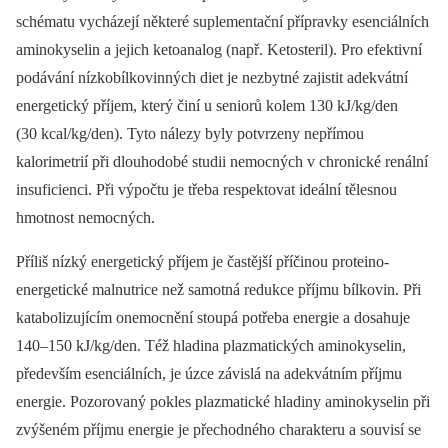
schématu vycházejí některé suplementační přípravky esenciálních
aminokyselin a jejich ketoanalog (např. Ketosteril). Pro efektivní
podávání nízkobílkovinných diet je nezbytné zajistit adekvátní
energetický příjem, který činí u seniorů kolem 130 kJ/kg/den
(30 kcal/kg/den). Tyto nálezy byly potvrzeny nepřímou
kalorimetrií při dlouhodobé studii nemocných v chronické renální
insuficienci. Při výpočtu je třeba respektovat ideální tělesnou
hmotnost nemocných.
Příliš nízký energetický příjem je častější příčinou proteino-
energetické malnutrice než samotná redukce příjmu bílkovin. Při
katabolizujícím onemocnění stoupá potřeba energie a dosahuje
140–150 kJ/kg/den. Též hladina plazmatických aminokyselin,
především esenciálních, je úzce závislá na adekvátním příjmu
energie. Pozorovaný pokles plazmatické hladiny aminokyselin při
zvýšeném příjmu energie je přechodného charakteru a souvisí se