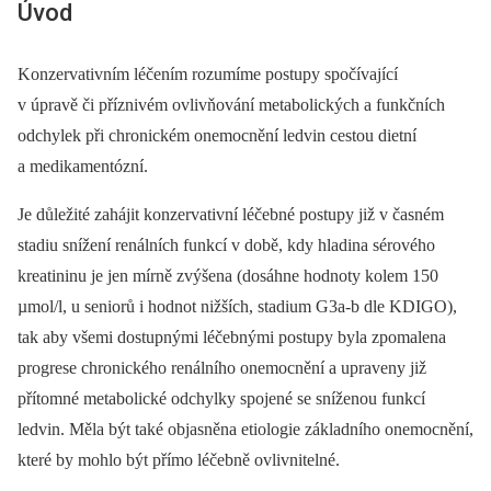
Úvod
Konzervativním léčením rozumíme postupy spočívající
v úpravě či příznivém ovlivňování metabolických a funkčních
odchylek při chronickém onemocnění ledvin cestou dietní
a medikamentózní.
Je důležité zahájit konzervativní léčebné postupy již v časném
stadiu snížení renálních funkcí v době, kdy hladina sérového
kreatininu je jen mírně zvýšena (dosáhne hodnoty kolem 150
µmol/l, u seniorů i hodnot nižších, stadium G3a-b dle KDIGO),
tak aby všemi dostupnými léčebnými postupy byla zpomalena
progrese chronického renálního onemocnění a upraveny již
přítomné metabolické odchylky spojené se sníženou funkcí
ledvin. Měla být také objasněna etiologie základního onemocnění,
které by mohlo být přímo léčebně ovlivnitelné.