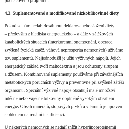
počítačového programu.
4.3. Suplementované a modifikované nízkobílkovinné diety
Pokud se nám nedaří dosáhnout deklarovaného složení diety
–⁠ především z hlediska energetického –⁠ a dále v zátěžových
katabolických situacích (interkurentní onemocnění, operace,
zvýšená fyzická zátěž, váhová neprosperita nemocných) užíváme
tzv. suplementů. Nejjednodušší je užití výživných nápojů. Jejich
energetický základ tvoří maltodextrin a jsou ochuceny sirupem
a džusem. Kombinované suplementy používáme při závažnějších
metabolických poruchách výživy a preventivně při zvýšené zátěži
organismu. Speciální výživné nápoje obsahují malé množství
mléčné nebo vaječné bílkoviny doplněné vysokým obsahem
energie. Obsah minerálů, stopových prvků a vitaminů je upraven
s ohledem na renální insuficienci.
U některých nemocných se nedaří snížit hyperlipoproteinemii