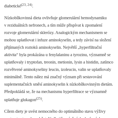
(23, 24)
diabetické
.
Nízkobílkovinná dieta ovlivňuje glomerulární hemodynamiku
v reziduálních nefronech, a tím může přispívat k zpomalení
rozvoje glomerulární sklerózy. Analogickým mechanismem se
mohou uplatňovat i infuze aminokyselin, a tedy závisí na složení
přijímaných roztoků aminokyselin. Největší „hyperfiltrační
aktivita“ byla prokázána u fenylalaninu a tyrozinu, významně se
uplatňovaly i tryptofan, treonin, metionin, lysin a histidin, zatímco
rozvětvené aminokyseliny leucin, izoleucin, valin se uplatňovaly
minimálně. Tento nález má značný význam při sestavování
suplementačních směsí aminokyselin k nízkobílkovinným dietám.
Předpokládá se, že na mechanismu hyperfiltrace se významně
(25)
uplatňuje glukagon
.
Cílem diety je uvést nemocného do optimálního stavu výživy