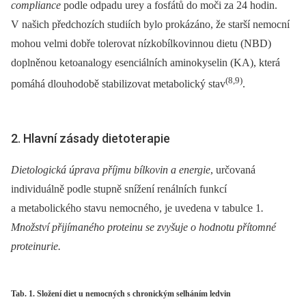
compliance
podle odpadu urey a fosfátů do moči za 24 hodin.
V našich předchozích studiích bylo prokázáno, že starší nemocní
mohou velmi dobře tolerovat nízkobílkovinnou dietu (NBD)
doplněnou ketoanalogy esenciálních aminokyselin (KA), která
(8,9)
pomáhá dlouhodobě stabilizovat metabolický stav
.
2. Hlavní zásady dietoterapie
Dietologická úprava příjmu bílkovin a energie
, určovaná
individuálně podle stupně snížení renálních funkcí
a metabolického stavu nemocného, je uvedena v tabulce 1
.
Množství přijímaného proteinu se zvyšuje o hodnotu přítomné
proteinurie.
Tab. 1. Složení diet u nemocných s chronickým selháním ledvin