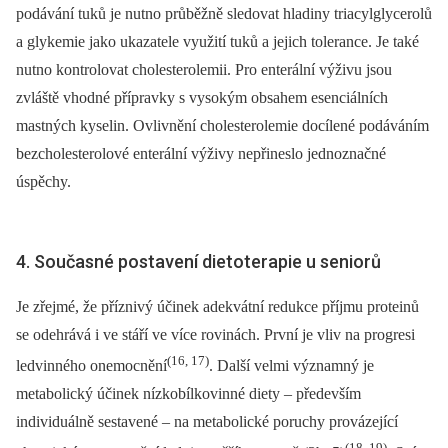
podávání tuků je nutno průběžně sledovat hladiny triacylglycerolů
a glykemie jako ukazatele využití tuků a jejich tolerance. Je také
nutno kontrolovat cholesterolemii. Pro enterální výživu jsou
zvláště vhodné přípravky s vysokým obsahem esenciálních
mastných kyselin. Ovlivnění cholesterolemie docílené podáváním
bezcholesterolové enterální výživy nepřineslo jednoznačné
úspěchy.
4. Současné postavení dietoterapie u seniorů
Je zřejmé, že příznivý účinek adekvátní redukce příjmu proteinů
se odehrává i ve stáří ve více rovinách. První je vliv na progresi
(16, 17)
ledvinného onemocnění
. Další velmi významný je
metabolický účinek nízkobílkovinné diety –⁠ především
individuálně sestavené –⁠ na metabolické poruchy provázející
(18, 19)