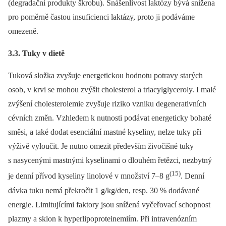
(degradační produkty škrobu). Snášenlivost laktózy bývá snížena
pro poměrně častou insuficienci laktázy, proto ji podáváme
omezeně.
3.3. Tuky v dietě
Tuková složka zvyšuje energetickou hodnotu potravy starých
osob, v krvi se mohou zvýšit cholesterol a triacylglyceroly. I malé
zvýšení cholesterolemie zvyšuje riziko vzniku degenerativních
cévních změn. Vzhledem k nutnosti podávat energeticky bohaté
směsi, a také dodat esenciální mastné kyseliny, nelze tuky při
výživě vyloučit. Je nutno omezit především živočišné tuky
s nasycenými mastnými kyselinami o dlouhém řetězci, nezbytný
(15)
je denní přívod kyseliny linolové v množství 7–8 g
. Denní
dávka tuku nemá překročit 1 g/kg/den, resp. 30 % dodávané
energie. Limitujícími faktory jsou snížená vyčeřovací schopnost
plazmy a sklon k hyperlipoproteinemiím. Při intravenózním