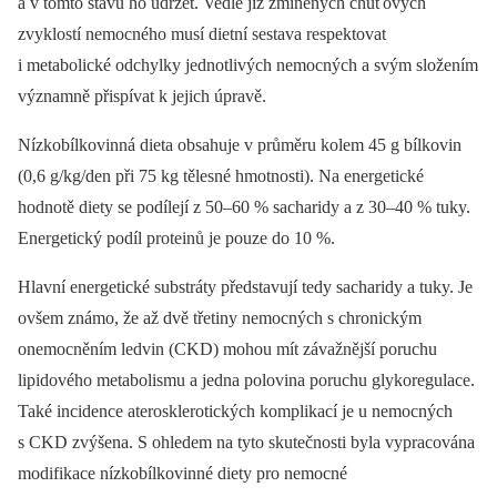
a v tomto stavu ho udržet. Vedle již zmíněných chuťových
zvyklostí nemocného musí dietní sestava respektovat
i metabolické odchylky jednotlivých nemocných a svým složením
významně přispívat k jejich úpravě.
Nízkobílkovinná dieta obsahuje v průměru kolem 45 g bílkovin
(0,6 g/kg/den při 75 kg tělesné hmotnosti). Na energetické
hodnotě diety se podílejí z 50–60 % sacharidy a z 30–40 % tuky.
Energetický podíl proteinů je pouze do 10 %.
Hlavní energetické substráty představují tedy sacharidy a tuky. Je
ovšem známo, že až dvě třetiny nemocných s chronickým
onemocněním ledvin (CKD) mohou mít závažnější poruchu
lipidového metabolismu a jedna polovina poruchu glykoregulace.
Také incidence aterosklerotických komplikací je u nemocných
s CKD zvýšena. S ohledem na tyto skutečnosti byla vypracována
modifikace nízkobílkovinné diety pro nemocné