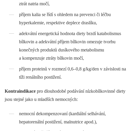
ztrát natria močí,
příjem kalia se řídí s ohledem na prevenci či léčbu
hyperkalemie, respektive deplece draslíku,
adekvátní energetická hodnota diety brzdí katabolismus
bílkovin a adekvátní příjem bílkovin omezuje tvorbu
konečných produktů dusíkového metabolismu
a kompenzuje ztráty bílkovin močí,
příjem proteinů v rozmezí 0,6–0,8 g/kg/den v závislosti na
tíži renálního postižení.
Kontraindikace
pro dlouhodobé podávání nízkobílkovinné diety
jsou stejné jako u mladších nemocných:
nemocní dekompenzovaní (kardiální selhávání,
hepatorenální postižení, malnutrice apod.),