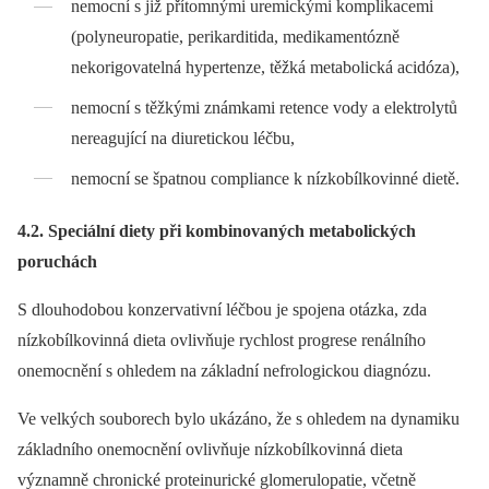
nemocní s již přítomnými uremickými komplikacemi
(polyneuropatie, perikarditida, medikamentózně
nekorigovatelná hypertenze, těžká metabolická acidóza),
nemocní s těžkými známkami retence vody a elektrolytů
nereagující na diuretickou léčbu,
nemocní se špatnou compliance k nízkobílkovinné dietě.
4.2. Speciální diety při kombinovaných metabolických
poruchách
S dlouhodobou konzervativní léčbou je spojena otázka, zda
nízkobílkovinná dieta ovlivňuje rychlost progrese renálního
onemocnění s ohledem na základní nefrologickou diagnózu.
Ve velkých souborech bylo ukázáno, že s ohledem na dynamiku
základního onemocnění ovlivňuje nízkobílkovinná dieta
významně chronické proteinurické glomerulopatie, včetně