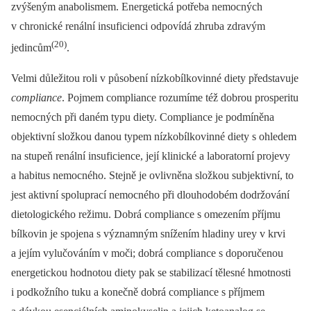
zvýšeným anabolismem. Energetická potřeba nemocných
v chronické renální insuficienci odpovídá zhruba zdravým
(20)
jedincům
.
Velmi důležitou roli v působení nízkobílkovinné diety představuje
compliance
. Pojmem compliance rozumíme též dobrou prosperitu
nemocných při daném typu diety. Compliance je podmíněna
objektivní složkou danou typem nízkobílkovinné diety s ohledem
na stupeň renální insuficience, její klinické a laboratorní projevy
a habitus nemocného. Stejně je ovlivněna složkou subjektivní, to
jest aktivní spoluprací nemocného při dlouhodobém dodržování
dietologického režimu. Dobrá compliance s omezením příjmu
bílkovin je spojena s významným snížením hladiny urey v krvi
a jejím vylučováním v moči; dobrá compliance s doporučenou
energetickou hodnotou diety pak se stabilizací tělesné hmotnosti
i podkožního tuku a konečně dobrá compliance s příjmem