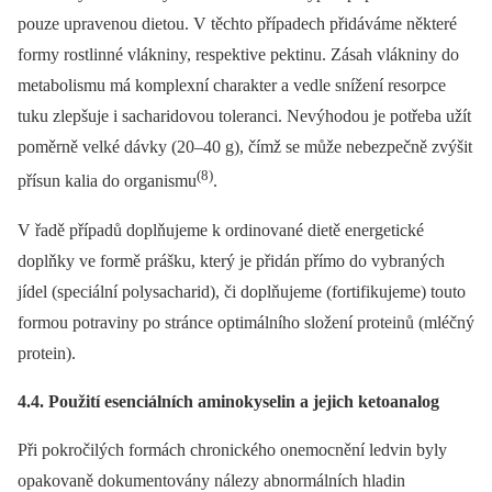
pouze upravenou dietou. V těchto případech přidáváme některé
formy rostlinné vlákniny, respektive pektinu. Zásah vlákniny do
metabolismu má komplexní charakter a vedle snížení resorpce
tuku zlepšuje i sacharidovou toleranci. Nevýhodou je potřeba užít
poměrně velké dávky (20–40 g), čímž se může nebezpečně zvýšit
(8)
přísun kalia do organismu
.
V řadě případů doplňujeme k ordinované dietě energetické
doplňky ve formě prášku, který je přidán přímo do vybraných
jídel (speciální polysacharid), či doplňujeme (fortifikujeme) touto
formou potraviny po stránce optimálního složení proteinů (mléčný
protein).
4.4. Použití esenciálních aminokyselin a jejich keto­analog
Při pokročilých formách chronického onemocnění ledvin byly
opakovaně dokumentovány nálezy abnormálních hladin