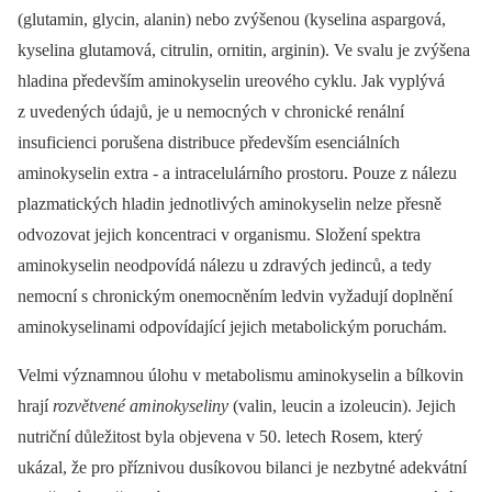
(glutamin, glycin, alanin) nebo zvýšenou (kyselina aspargová,
kyselina glutamová, citrulin, ornitin, arginin). Ve svalu je zvýšena
hladina především aminokyselin ureového cyklu. Jak vyplývá
z uvedených údajů, je u nemocných v chronické renální
insuficienci porušena distribuce především esenciálních
aminokyselin extra -⁠ a intracelulárního prostoru. Pouze z nálezu
plazmatických hladin jednotlivých aminokyselin nelze přesně
odvozovat jejich koncentraci v organismu. Složení spektra
aminokyselin neodpovídá nálezu u zdravých jedinců, a tedy
nemocní s chronickým onemocněním ledvin vyžadují doplnění
aminokyselinami odpovídající jejich metabolickým poruchám.
Velmi významnou úlohu v metabolismu aminokyselin a bílkovin
hrají
rozvětvené aminokyseliny
(valin, leucin a izoleucin). Jejich
nutriční důležitost byla objevena v 50. letech Rosem, který
ukázal, že pro příznivou dusíkovou bilanci je nezbytné adekvátní