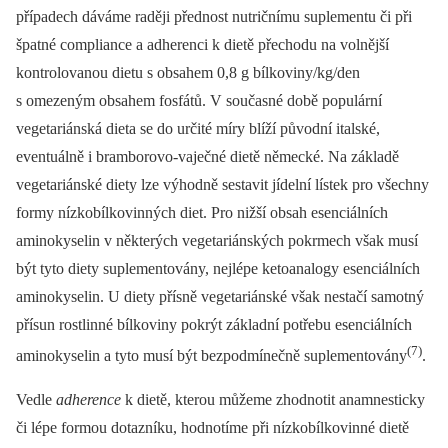
případech dáváme raději přednost nutričnímu suplementu či při
špatné compliance a adherenci k dietě přechodu na volnější
kontrolovanou dietu s obsahem 0,8 g bílkoviny/kg/den
s omezeným obsahem fosfátů. V současné době populární
vegetariánská dieta se do určité míry blíží původní italské,
eventuálně i bramborovo-vaječné dietě německé. Na základě
vegetariánské diety lze výhodně sestavit jídelní lístek pro všechny
formy nízkobílkovinných diet. Pro nižší obsah esenciálních
aminokyselin v některých vegetariánských pokrmech však musí
být tyto diety suplementovány, nejlépe ketoanalogy esenciálních
aminokyselin. U diety přísně vegetariánské však nestačí samotný
přísun rostlinné bílkoviny pokrýt základní potřebu esenciálních
(7)
aminokyselin a tyto musí být bezpodmínečně suplementovány
.
Vedle
adherence
k dietě, kterou můžeme zhodnotit anamnesticky
či lépe formou dotazníku, hodnotíme při nízkobílkovinné dietě