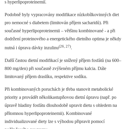
s hyperlipoproteinemií.
Podobně byly vypracovány modifikace nízkobílkovinných diet
pro nemocné s diabetem (limitován příjem sacharidů). Při
současné hyperlipoproteinemii –⁠ většinu kombinované -⁠ a při
dodržení proteinového a energetického dietního optima je někdy
(26, 27)
nutná i úprava dávky inzulinu
.
Další častou dietní modifikací je snížený příjem fosfátů (na 600–
800 mg/den) při současně zvýšeném příjmu kalcia. Dále
limitovaný příjem draslíku, respektive sodíku.
Při kombinovaných poruchách je třeba stanovit metabolické
priority a provádět několikastupňovou dietní úpravu (např. po
úpravě hladiny fosfátu dlouhodobě upravit dietu s ohledem na
přítomnou hyperlipoproteinemii). Kombinované
individualizované diety lze s výhodou připravit pomocí