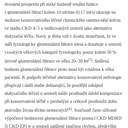
dvouletá prosperita při nízké hodnotě renální funkce
s glomerulární filtrací kolem 10 ml/min (0,17 ml/s) ukazuje na
možnost konzervativního léčení chronického onemocnění ledvin
ve stadiu CKD 4–5 u indikovaných seniorů jako alternativu
dialyzační léčby. Navíc je třeba vzít v úvahu skutečnost, že ve
stáří fyziologicky glomerulární filtrace klesá a dosahuje u seniorů
vysokých věkových kategorií fyziologicky pouze kolem 50 %
(3)
úrovně glomerulární filtrace ve věku 20–30 let
. Snížená
hodnota glomerulární filtrace proto musí být vztažena k věku
pacientů. K podpoře léčebné alternativy konzervativní nefrologie
přispívají i další studie deklarující, že pozdější zahájení
dialyzačního léčení u seniorů může prodloužit údobí kompenzace
při konzervativní léčbě v predialýze a celkově prodloužit dobu
(4)
aktivního života těchto nemocných
. Současně často užívané
výpočtové hodnocení glomerulární filtrace pomocí CKD MDRD
či CKD EPI je u seniorů zatížené značnou chybou, především