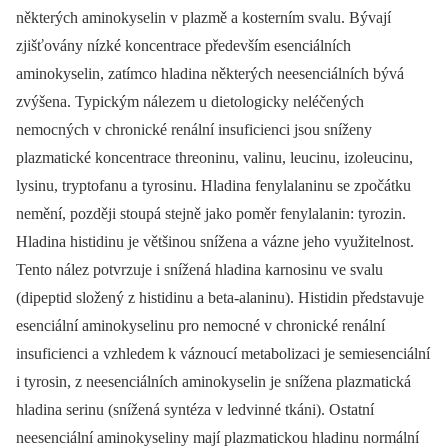
některých aminokyselin v plazmě a kosterním svalu. Bývají
zjišťovány nízké koncentrace především esenciálních
aminokyselin, zatímco hladina některých neesenciálních bývá
zvýšena. Typickým nálezem u dietologicky neléčených
nemocných v chronické renální insuficienci jsou sníženy
plazmatické koncentrace threoninu, valinu, leucinu, izoleucinu,
lysinu, tryptofanu a tyrosinu. Hladina fenylalaninu se zpočátku
nemění, později stoupá stejně jako poměr fenylalanin: tyrozin.
Hladina histidinu je většinou snížena a vázne jeho využitelnost.
Tento nález potvrzuje i snížená hladina karnosinu ve svalu
(dipeptid složený z histidinu a beta-alaninu). Histidin představuje
esenciální aminokyselinu pro nemocné v chronické renální
insuficienci a vzhledem k váznoucí metabolizaci je semiesenciální
i tyrosin, z neesenciálních aminokyselin je snížena plazmatická
hladina serinu (snížená syntéza v ledvinné tkáni). Ostatní
neesenciální aminokyseliny mají plazmatickou hladinu normální