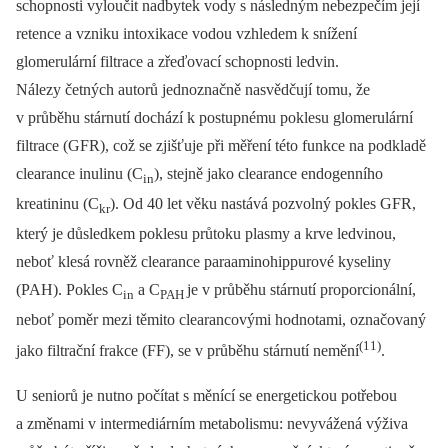
schopnosti vyloučit nadbytek vody s následným nebezpečím její
retence a vzniku intoxikace vodou vzhledem k snížení
glomerulární filtrace a zřeďovací schopnosti ledvin.
Nálezy četných autorů jednoznačně nasvědčují tomu, že
v průběhu stárnutí dochází k postupnému poklesu glomerulární
filtrace (GFR), což se zjišťuje při měření této funkce na podkladě
clearance inulinu (C
), stejně jako clearance endogenního
in
kreatininu (C
). Od 40 let věku nastává pozvolný pokles GFR,
kr
který je důsledkem poklesu průtoku plasmy a krve ledvinou,
neboť klesá rovněž clearance paraaminohippurové kyseliny
(PAH). Pokles C
a C
je v průběhu stárnutí proporcionální,
in
PAH
neboť poměr mezi těmito clearancovými hodnotami, označovaný
(11)
jako filtrační frakce (FF), se v průběhu stárnutí nemění
.
U seniorů je nutno počítat s měnící se energetickou potřebou
a změnami v intermediárním metabolismu: nevyvážená výživa