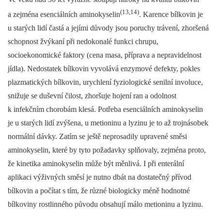
(13,14)
a zejména esenciálních aminokyselin
. Karence bílkovin je
u starých lidí častá a jejími důvody jsou poruchy trávení, zhoršená
schopnost žvýkaní při nedokonalé funkci chrupu,
socioekonomické faktory (cena masa, příprava a nepravidelnost
jídla). Nedostatek bílkovin vyvolává enzymové defekty, pokles
plazmatických bílkovin, urychlení fyziologické senilní involuce,
snižuje se duševní čilost, zhoršuje hojení ran a odolnost
k infekčním chorobám klesá. Potřeba esenciálních aminokyselin
je u starých lidí zvýšena, u metioninu a lyzinu je to až trojnásobek
normální dávky. Zatím se ještě neprosadily upravené směsi
aminokyselin, které by tyto požadavky splňovaly, zejména proto,
že kinetika aminokyselin může být měnlivá. I při enterální
aplikaci výživných směsí je nutno dbát na dostatečný přívod
bílkovin a počítat s tím, že různé biologicky méně hodnotné
bílkoviny rostlinného původu obsahují málo metioninu a lyzinu.