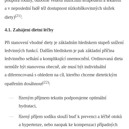
podpora rodiny, odborné vedení nutričním terapeutem a lékařem
a v neposlední řadě též dostupnost nízkobílkovinných složek
(21)
diety)
.
4.1. Zahájení dietní léčby
Při stanovení vhodné diety je základním hlediskem stupeň snížení
ledvinných funkcí. Dalším hlediskem je pak základní příčina
ledvinného selhání a komplikující onemocnění. Ordinovaná dieta
nemůže být stanovena obecně, ale musí být individuální
a diferencovaná s ohledem na cíl, kterého chceme dietetickým
(22)
opatřením dosáhnout
:
řízeným příjmem tekutin podporujeme optimální
hydrataci,
řízený příjem sodíku slouží buď k prevenci a léčbě otoků
a hypertenze, nebo naopak ke kompenzaci případných