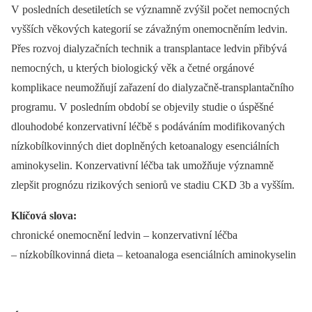
V posledních desetiletích se významně zvýšil počet nemocných
vyšších věkových kategorií se závažným onemocněním ledvin.
Přes rozvoj dialyzačních technik a transplantace ledvin přibývá
nemocných, u kterých biologický věk a četné orgánové
komplikace neumožňují zařazení do dialyzačně-transplantačního
programu. V posledním období se objevily studie o úspěšné
dlouhodobé konzervativní léčbě s podáváním modifikovaných
nízkobílkovinných diet doplněných ketoanalogy esenciálních
aminokyselin. Konzervativní léčba tak umožňuje významně
zlepšit prognózu rizikových seniorů ve stadiu CKD 3b a vyšším.
Klíčová slova:
chronické onemocnění ledvin –⁠ konzervativní léčba
–⁠ nízkobílkovinná dieta –⁠ ketoanaloga esenciálních aminokyselin