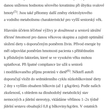
danou sníženou hodnotou sérového kreatininu při úbytku svalové
(5)
hmoty
. Jsou také přítomny další změny elektrolytového
a vodního metabolismu charakteristické pro vyšší seniorský věk.
Hlavním účelem léčebné výživy je
dosáhnout u seniorů ideální
tělesné hmotnosti
pro danou věkovou skupinu a zajistit optimální
složení diety s doporučeným poměrem živin. Přívod energie by
měl odpovídat poměrům hmotnosti pacienta s přihlédnutím
k příslušným faktorům, které se ve vysokém věku mohou
uplatňovat. Při špatné compliance lze užít u seniorů
(6)
i modifikovaného příjmu proteinů v dietě
. Někteří autoři
doporučují vložit do sedmidenního cyklu nízkobílkovinné diety
2 dny s vyšším obsahem bílkovin (až 1 g/kg/den). Podle našich
zkušeností, s ohledem na dlouhodobý metabolický stav
nemocných a jídelní stereotyp, vkládáme většinou 1–2x týdně
jídelní sestavu obsahující 0,8 g bílkoviny/kg/den. V ostatních