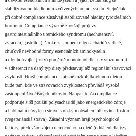
a dávkou esenciálních aminokyselin a jejich ketoanalog se
stabilizovanou hladinou rozvětvených aminokyselin. Stejně tak
při dobré compliance zůstávají stabilizované hladiny tyroideálních
hormonů. Compliance výrazně zhoršují projevy
gastrointestinálního uremického syndromu (nechutenství,
zvracení, gastritida), široké zastoupení oligosacharidů v dietě,
chuťově nevhodné formy esenciálních aminokyselin
a dlouhotrvající (roky) poměrně monotónní dieta. Výraznou roli
v adherenci na daný typ diety představují též regionální stravovací
zvyklosti. Horší compliance s přísně nízkobílkovinnou dietou
bude tam, kde ve stravovacích zvyklostech převládá vysoké
zastoupení živočišných bílkovin. Naopak lepší compliance
podporuje širší použití polysacharidů jako energetického zdroje
a habituální návyk na stravu s nízkým obsahem bílkovin a fosforu
(vegetariánská strava). Zásadní význam hrají psychologické
faktory, především zájem nemocného na dietě (oddálení dialýzy,