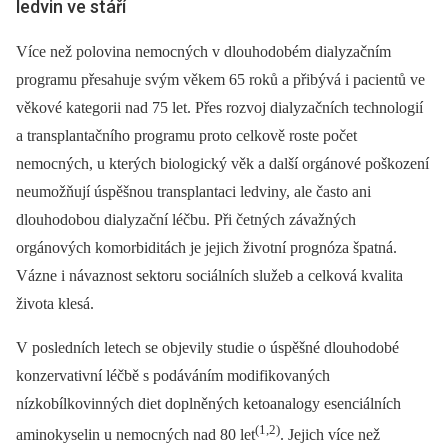
ledvin ve stáří
Více než polovina nemocných v dlouhodobém dialyzačním
programu přesahuje svým věkem 65 roků a přibývá i pacientů ve
věkové kategorii nad 75 let. Přes rozvoj dialyzačních technologií
a transplantačního programu proto celkově roste počet
nemocných, u kterých biologický věk a další orgánové poškození
neumožňují úspěšnou transplantaci ledviny, ale často ani
dlouhodobou dialyzační léčbu. Při četných závažných
orgánových komorbiditách je jejich životní prognóza špatná.
Vázne i návaznost sektoru sociálních služeb a celková kvalita
života klesá.
V posledních letech se objevily studie o úspěšné dlouhodobé
konzervativní léčbě s podáváním modifikovaných
nízkobílkovinných diet doplněných ketoanalogy esenciálních
(1,2)
aminokyselin u nemocných nad 80 let
. Jejich více než