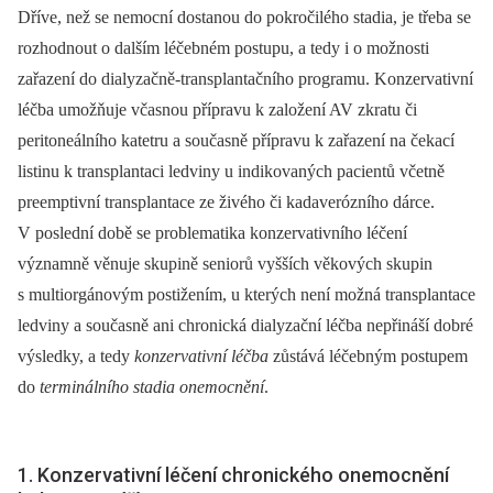
Dříve, než se nemocní dostanou do pokročilého stadia, je třeba se
rozhodnout o dalším léčebném postupu, a tedy i o možnosti
zařazení do dialyzačně-transplantačního programu. Konzervativní
léčba umožňuje včasnou přípravu k založení AV zkratu či
peritoneálního katetru a současně přípravu k zařazení na čekací
listinu k transplantaci ledviny u indikovaných pacientů včetně
preemptivní transplantace ze živého či kadaverózního dárce.
V poslední době se problematika konzervativního léčení
významně věnuje skupině seniorů vyšších věkových skupin
s multiorgánovým postižením, u kterých není možná transplantace
ledviny a současně ani chronická dialyzační léčba nepřináší dobré
výsledky, a tedy
konzervativní léčba
zůstává léčebným postupem
do
terminálního stadia onemocnění
.
1. Konzervativní léčení chronického onemocnění