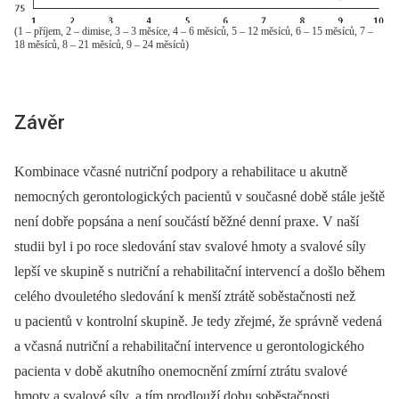
(1 – příjem, 2 – dimise, 3 – 3 měsíce, 4 – 6 měsíců, 5 – 12 měsíců, 6 – 15 měsíců, 7 –
18 měsíců, 8 – 21 měsíců, 9 – 24 měsíců)
Závěr
Kombinace včasné nutriční podpory a rehabilitace u akutně
nemocných gerontologických pacientů v současné době stále ještě
není dobře popsána a není součástí běžné denní praxe. V naší
studii byl i po roce sledování stav svalové hmoty a svalové síly
lepší ve skupině s nutriční a rehabilitační intervencí a došlo během
celého dvouletého sledování k menší ztrátě soběstačnosti než
u pacientů v kontrolní skupině. Je tedy zřejmé, že správně vedená
a včasná nutriční a rehabilitační intervence u gerontologického
pacienta v době akutního onemocnění zmírní ztrátu svalové
hmoty a svalové síly, a tím prodlouží dobu soběstačnosti