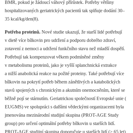
BMR, pokud je žádoucí váhový přírůstek. Potřeby většiny
hospitalizovaných geriatrických pacientů tak splňuje dodání 30–
35 kcal/kg/den(8).
Potřeba proteinů.
Nové studie ukazují, že starší lidé potřebují
v dietě více bílkovin pro udržení a podporu dobrého zdraví,
zotavení z nemoci a udržení funkčního stavu než mladší dospělí.
Potřebují tak kompenzovat věkem podmíněné změny
v metabolismu proteinů, jako je vyšší splanchnická extrakce
a nižší anabolická reakce na požité proteiny. Také potřebují více
bílkovin na pokrytí potřeb během zánětlivých a katabolických
stavů spojených s chronickým a akutním onemocněním, které se
běžně pojí se stárnutím. Geriatrickou společností Evropské unie (
EUGMS) ve spolupráci s dalšími vědeckými organizacemi byla
jmenována mezinárodní studijní skupina (PROT-AGE Study
group) pro určení optimální potřeby bílkovin u starších lidí.
PROT-AGE studijní skupina doporučuje u starších lidí (> 65 let)