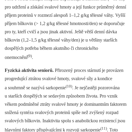
pro udržení a získání svalové hmoty a její funkce průměrný denní
příjem proteinů v rozmezí alespoň 1–1,2 g/kg tělesné váhy. Vyšší
příjem bílkovin (> 1,2 g/kg tělesné hmotnosti/den) se doporučuje
pro ty, kteří cvičí a jsou jinak aktivní. Ještě větší denní dávka
bílkovin (1,2–1,5 g/kg tělesné váhy/den) je u většiny starších
dospělých potřeba během akutního či chronického
(9)
onemocnění
.
Fyzická aktivita seniorů.
Přirozený proces stárnutí je provázen
progredující ztrátou svalové hmoty, svalové síly a kondice
(10)
a souhrnně se nazývá sarkopenie
. Je nejčastěji pozorována
u starších dospělých se sedavým způsobem života. Pro vznik
věkem podmíněné ztráty svalové hmoty je dominantním faktorem
snížená syntéza svalových proteinů spíše než zvýšený rozpad
svalových bílkovin. Inaktivita spolu s anabolickou rezistencí jsou
(11)
hlavními faktory přispívajícími k rozvoji sarkopenie
. Toto