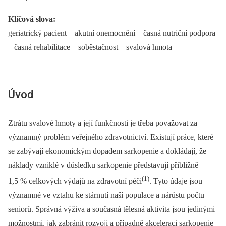
Klíčová slova:
geriatrický pacient –⁠ akutní onemocnění –⁠ časná nutriční podpora
–⁠ časná rehabilitace –⁠ soběstačnost –⁠ svalová hmota
Úvod
Ztrátu svalové hmoty a její funkčnosti je třeba považovat za
významný problém veřejného zdravotnictví. Existují práce, které
se zabývají ekonomickým dopadem sarkopenie a dokládají, že
náklady vzniklé v důsledku sarkopenie představují přibližně
(1)
1,5 % celkových výdajů na zdravotní péči
. Tyto údaje jsou
významné ve vztahu ke stárnutí naší populace a nárůstu počtu
seniorů. Správná výživa a současná tělesná aktivita jsou jedinými
možnostmi, jak zabránit rozvoji a případně akceleraci sarkopenie