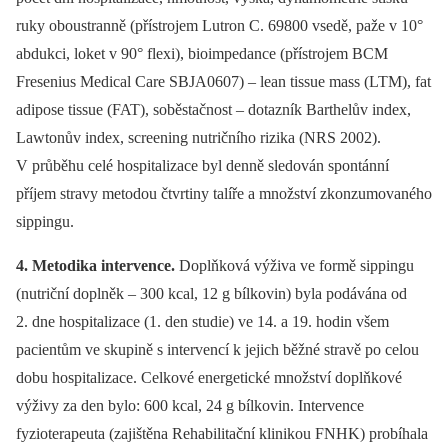
ruky oboustranně (přístrojem Lutron C. 69800 vsedě, paže v 10°
abdukci, loket v 90° flexi), bioimpedance (přístrojem BCM
Fresenius Medical Care SBJA0607) –⁠ lean tissue mass (LTM), fat
adipose tissue (FAT), soběstačnost –⁠ dotazník Barthelův index,
Lawtonův index, screening nutričního rizika (NRS 2002).
V průběhu celé hospitalizace byl denně sledován spontánní
příjem stravy metodou čtvrtiny talíře a množství zkonzumovaného
sippingu.
4. Metodika intervence.
Doplňková výživa ve formě sippingu
(nutriční doplněk –⁠ 300 kcal, 12 g bílkovin) byla podávána od
2. dne hospitalizace (1. den studie) ve 14. a 19. hodin všem
pacientům ve skupině s intervencí k jejich běžné stravě po celou
dobu hospitalizace. Celkové energetické množství doplňkové
výživy za den bylo: 600 kcal, 24 g bílkovin. Intervence
fyzioterapeuta (zajištěna Rehabilitační klinikou FNHK) probíhala