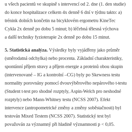
u všech pacientů ve skupině s intervencí od 2. dne (1. den studie)
do konce hospitalizace celkem 4x denně 6 dní v týdnu takto: a)
trénink dolních končetin na bicyklovém ergometru KineTec
Cykla 2x denně po dobu 5 minut; b) léčebná tělesná výchova
a další techniky fyzioterapie 2x denně po dobu 15 minut.
5. Statistická analýza.
Výsledky byly vyjádřeny jako průměr
(směrodatná odchylka) nebo procenta. Základní charakteristiky,
spontánní příjem stravy a příjem energie a proteinů obou skupin
(intervenované –⁠ IG a kontrolní –CG) byly po Skewness testu
normality porovnány pomocí dvouvýběrového nepárového t-testu
(Student t-test pro shodné rozptyly, Aspin-Welch pro neshodné
rozptyly) nebo Mann-Whitney testu (NCSS 2007). Efekt
intervence (antropometrické změny a změny soběstačnosti) byl
testován Mixed Testem (NCSS 2007). Statistický test byl
považován za významný při hladině významnosti p < 0,05.