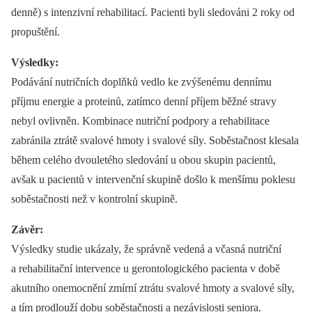
denně) s intenzivní rehabilitací. Pacienti byli sledováni 2 roky od
propuštění.
Výsledky:
Podávání nutričních doplňků vedlo ke zvýšenému dennímu
příjmu energie a proteinů, zatímco denní příjem běžné stravy
nebyl ovlivněn. Kombinace nutriční podpory a rehabilitace
zabránila ztrátě svalové hmoty i svalové síly. Soběstačnost klesala
během celého dvouletého sledování u obou skupin pacientů,
avšak u pacientů v intervenční skupině došlo k menšímu poklesu
soběstačnosti než v kontrolní skupině.
Závěr:
Výsledky studie ukázaly, že správně vedená a včasná nutriční
a rehabilitační intervence u gerontologického pacienta v době
akutního onemocnění zmírní ztrátu svalové hmoty a svalové síly,
a tím prodlouží dobu soběstačnosti a nezávislosti seniora.