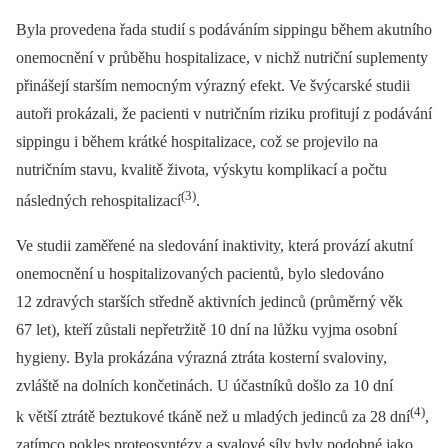
Byla provedena řada studií s podáváním sippingu během akutního
onemocnění v průběhu hospitalizace, v nichž nutriční suplementy
přinášejí starším nemocným výrazný efekt. Ve švýcarské studii
autoři prokázali, že pacienti v nutričním riziku profitují z podávání
sippingu i během krátké hospitalizace, což se projevilo na
nutričním stavu, kvalitě života, výskytu komplikací a počtu
(3)
následných rehospitalizací
.
Ve studii zaměřené na sledování inaktivity, která provází akutní
onemocnění u hospitalizovaných pacientů, bylo sledováno
12 zdravých starších středně aktivních jedinců (průměrný věk
67 let), kteří zůstali nepřetržitě 10 dní na lůžku vyjma osobní
hygieny. Byla prokázána výrazná ztráta kosterní svaloviny,
zvláště na dolních končetinách. U účastníků došlo za 10 dní
(4)
k větší ztrátě beztukové tkáně než u mladých jedinců za 28 dní
,
zatímco pokles proteosyntézy a svalové síly byly podobné jako