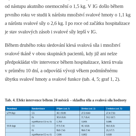
od nástupu akutního onemocnění o 1,5 kg. V IG došlo během
prvního roku ve studii k nárůstu množství svalové hmoty o 1,1 kg
a nárůstu svalové síly o 2,6 kg. I po roce od začátku hospitalizace
je stav svalových zásob i svalové síly lepší v IG.
Během druhého roku sledování klesá svalová síla i množství
svalové tkáně v obou skupinách pacientů, kdy již ani nelze
předpokládat vliv intervence během hospitalizace, která trvala
v průměru 10 dní, a odpovídá vývoji věkem podmíněnému
úbytku svalové hmoty a svalové funkce (tab. 4, 5; graf 1, 2).
Tab. 4. Efekt intervence během 24 měsíců – skladba těla a svalová síla hodnoty