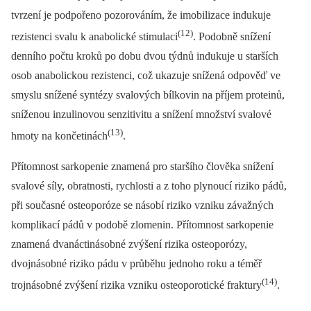
tvrzení je podpořeno pozorováním, že imobilizace indukuje
(12)
rezistenci svalu k anabolické stimulaci
. Podobně snížení
denního počtu kroků po dobu dvou týdnů indukuje u starších
osob anabolickou rezistenci, což ukazuje snížená odpověď ve
smyslu snížené syntézy svalových bílkovin na příjem proteinů,
sníženou inzulinovou senzitivitu a snížení množství svalové
(13)
hmoty na končetinách
.
Přítomnost sarkopenie znamená pro staršího člověka snížení
svalové síly, obratnosti, rychlosti a z toho plynoucí riziko pádů,
při současné osteoporóze se násobí riziko vzniku závažných
komplikací pádů v podobě zlomenin. Přítomnost sarkopenie
znamená dvanáctinásobné zvýšení rizika osteoporózy,
dvojnásobné riziko pádu v průběhu jednoho roku a téměř
(14)
trojnásobné zvýšení rizika vzniku osteoporotické fraktury
.