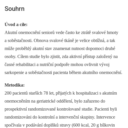
Souhrn
Úvod a cíle:
Akutní onemocnění seniorů vede často ke ztrátě svalové hmoty
a soběstačnosti. Obnova svalové tkáně je velice obtížná, a tak
může proběhlý akutní stav znamenat nutnost dopomoci druhé
osoby. Cílem studie bylo zjistit, zda aktivní přístup založený na
časné rehabilitaci a nutriční podpoře mohou ovlivnit vývoj
sarkopenie a soběstačnosti pacienta během akutního onemocnění.
Metodika:
200 pacientů starších 78 let, přijatých k hospitalizaci s akutním
onemocněním na geriatrické oddělení, bylo zařazeno do
prospektivní randomizované kontrolované studie. Pacienti byli
randomizováni do kontrolní a intervenční skupiny. Intervence
spočívala v podávání doplňků stravy (600 kcal, 20 g bílkovin