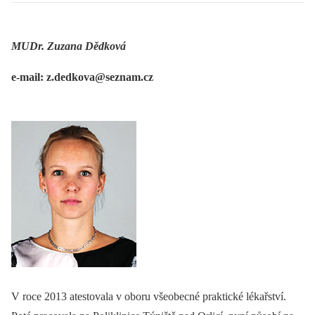
MUDr. Zuzana Dědková
e-mail: z.dedkova@seznam.cz
V roce 2013 atestovala v oboru všeobecné praktické lékařství.