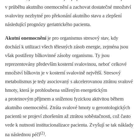
v průběhu akutního onemocnění a zachovat dostatečné množství
svaloviny nezbytné pro překonání akutního stavu a zlepšení
následující prognózy geriatrického pacienta.
Akutní onemocnění
je pro organismus stresový stav, kdy
dochází k utilizaci všech tělesných zásob energie, zejména jsou
však postiženy bílkovinné zásoby organismu. Ty jsou
reprezentovány především kosterní svalovinou, neboť celkové
množství bílkovin je v kosterní svalovině největší. Stresový
metabolismus je tedy asociovaný s akcelerovanou ztrátou svalové
hmoty, která je prohloubena sníženým energetickým
a proteinovým příjmem a sníženou fyzickou aktivitou během
akutního onemocnění. Ztráta svalové hmoty u gerontologických
pacientů se projeví zhoršením až ztrátou soběstačnosti, což často
vede k nutnosti institucionalizace pacienta. Zvyšují se tak náklady
(2)
na následnou péčí
.