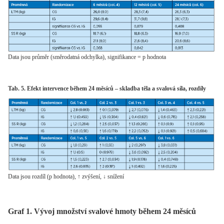
Data jsou průměr (směrodatná odchylka), signifikance = p hodnota
Tab. 5. Efekt intervence během 24 měsíců – skladba těla a svalová síla, rozdíly
Data jsou rozdíl (p hodnota), ↑ zvýšení, ↓ snížení
Graf 1. Vývoj množství svalové hmoty během 24 měsíců