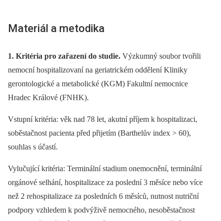
Materiál a metodika
1. Kritéria pro zařazení do studie.
Výzkumný soubor tvořili
nemocní hospitalizovaní na geriatrickém oddělení Kliniky
gerontologické a metabolické (KGM) Fakultní nemocnice
Hradec Králové (FNHK).
Vstupní kritéria: věk nad 78 let, akutní příjem k hospitalizaci,
soběstačnost pacienta před přijetím (Barthelův index > 60),
souhlas s účastí.
Vylučující kritéria: Terminální stadium onemocnění, terminální
orgánové selhání, hospitalizace za poslední 3 měsíce nebo více
než 2 rehospitalizace za posledních 6 měsíců, nutnost nutriční
podpory vzhledem k podvýživě nemocného, nesoběstačnost