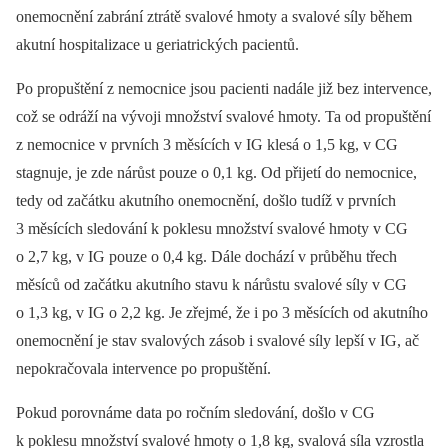
onemocnění zabrání ztrátě svalové hmoty a svalové síly během
akutní hospitalizace u geriatrických pacientů.
Po propuštění z nemocnice jsou pacienti nadále již bez intervence,
což se odráží na vývoji množství svalové hmoty. Ta od propuštění
z nemocnice v prvních 3 měsících v IG klesá o 1,5 kg, v CG
stagnuje, je zde nárůst pouze o 0,1 kg. Od přijetí do nemocnice,
tedy od začátku akutního onemocnění, došlo tudíž v prvních
3 měsících sledování k poklesu množství svalové hmoty v CG
o 2,7 kg, v IG pouze o 0,4 kg. Dále dochází v průběhu třech
měsíců od začátku akutního stavu k nárůstu svalové síly v CG
o 1,3 kg, v IG o 2,2 kg. Je zřejmé, že i po 3 měsících od akutního
onemocnění je stav svalových zásob i svalové síly lepší v IG, ač
nepokračovala intervence po propuštění.
Pokud porovnáme data po ročním sledování, došlo v CG
k poklesu množství svalové hmoty o 1,8 kg, svalová síla vzrostla