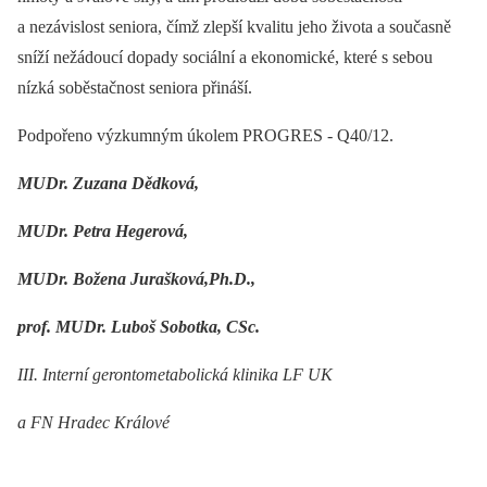
a nezávislost seniora, čímž zlepší kvalitu jeho života a současně
sníží nežádoucí dopady sociální a ekonomické, které s sebou
nízká soběstačnost seniora přináší.
Podpořeno výzkumným úkolem PROGRES -⁠ Q40/12.
MUDr. Zuzana Dědková,
MUDr. Petra Hegerová,
MUDr. Božena Jurašková,Ph.D.,
prof. MUDr. Luboš Sobotka, CSc.
III. Interní gerontometabolická klinika LF UK
a FN Hradec Králové