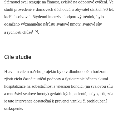
Stárnoucí sval reaguje na činnost, zvláště na odporové cvičení. Ve
studii provedené v domovech důchodců u obyvatel starších 90 let,
kteří absolvovali 8týdenní intenzivní odporový trénink, bylo
dosaženo významného nárůstu svalové hmoty, svalové síly
(15)
a rychlosti chůze
.
Cíle studie
Hlavním cílem našeho projektu bylo v dlouhodobém horizontu
zjistit efekt časné nutriční podpory a fyzioterapie během akutní
hospitalizace na soběstačnost a tělesnou kondici (na svalovou sílu
a množství svalové hmoty) geriatrických pacientů, tedy zjistit, zda
je tato intervence dostatečná k prevenci vzniku či prohloubení
sarkopenie.