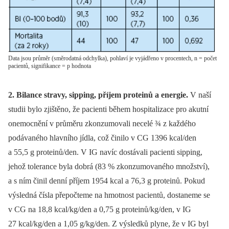
Data jsou průměr (směrodatná odchylka), pohlaví je vyjádřeno v procentech, n = počet
pacientů, signifikance = p hodnota
2. Bilance stravy, sipping, příjem proteinů a energie.
V naší
studii bylo zjištěno, že pacienti během hospitalizace pro akutní
onemocnění v průměru zkonzumovali necelé ¾ z každého
podávaného hlavního jídla, což činilo v CG 1396 kcal/den
a 55,5 g proteinů/den. V IG navíc dostávali pacienti sipping,
jehož tolerance byla dobrá (83 % zkonzumovaného množství),
a s ním činil denní příjem 1954 kcal a 76,3 g proteinů. Pokud
výsledná čísla přepočteme na hmotnost pacientů, dostaneme se
v CG na 18,8 kcal/kg/den a 0,75 g proteinů/kg/den, v IG
27 kcal/kg/den a 1,05 g/kg/den. Z výsledků plyne, že v IG byl