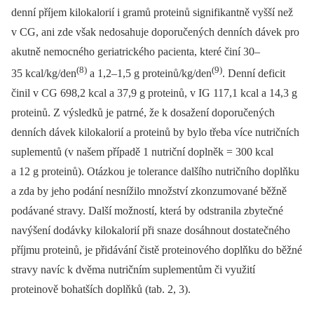
denní příjem kilokalorií i gramů proteinů signifikantně vyšší než
v CG, ani zde však nedosahuje doporučených denních dávek pro
akutně nemocného geriatrického pacienta, které činí 30–
(8)
(9)
35 kcal/kg/den
a 1,2–1,5 g proteinů/kg/den
. Denní deficit
činil v CG 698,2 kcal a 37,9 g proteinů, v IG 117,1 kcal a 14,3 g
proteinů. Z výsledků je patrné, že k dosažení doporučených
denních dávek kilokalorií a proteinů by bylo třeba více nutričních
suplementů (v našem případě 1 nutriční doplněk = 300 kcal
a 12 g proteinů). Otázkou je tolerance dalšího nutričního doplňku
a zda by jeho podání nesnížilo množství zkonzumované běžně
podávané stravy. Další možností, která by odstranila zbytečné
navýšení dodávky kilokalorií při snaze dosáhnout dostatečného
příjmu proteinů, je přidávání čistě proteinového doplňku do běžné
stravy navíc k dvěma nutričním suplementům či využití
proteinově bohatších doplňků (tab. 2, 3).