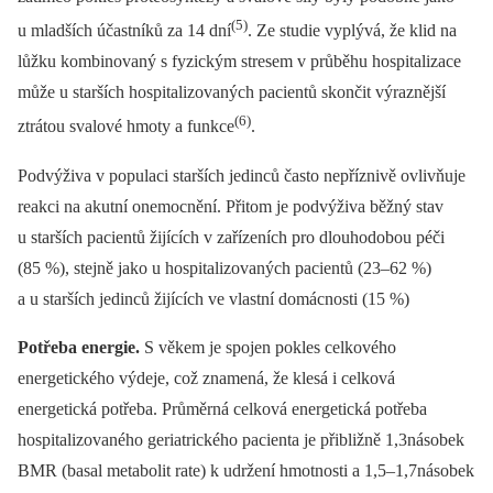
(5)
u mladších účastníků za 14 dní
. Ze studie vyplývá, že klid na
lůžku kombinovaný s fyzickým stresem v průběhu hospitalizace
může u starších hospitalizovaných pacientů skončit výraznější
(6)
ztrátou svalové hmoty a funkce
.
Podvýživa v populaci starších jedinců často nepříznivě ovlivňuje
reakci na akutní onemocnění. Přitom je podvýživa běžný stav
u starších pacientů žijících v zařízeních pro dlouhodobou péči
(85 %), stejně jako u hospitalizovaných pacientů (23–62 %)
a u starších jedinců žijících ve vlastní domácnosti (15 %)
Potřeba energie.
S věkem je spojen pokles celkového
energetického výdeje, což znamená, že klesá i celková
energetická potřeba. Průměrná celková energetická potřeba
hospitalizovaného geriatrického pacienta je přibližně 1,3násobek
BMR (basal metabolit rate) k udržení hmotnosti a 1,5–1,7násobek