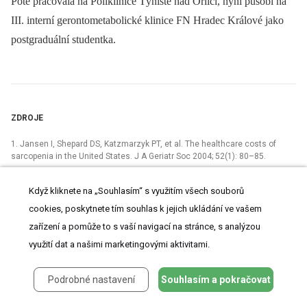
Poté pracovala na Poliklinice Týniště nad Orlicí, nyní působí na
III. interní gerontometabolické klinice FN Hradec Králové jako
postgraduální studentka.
ZDROJE
1. Jansen I, Shepard DS, Katzmarzyk PT, et al. The healthcare costs of
sarcopenia in the United States. J A Geriatr Soc 2004; 52(1): 80–85.
2. Sobotka L. Vliv malnutrice na průběh akutního onemocnění
u gerontologického nemocného. Ces ger rev 2003; 2003(1): 32–35.
Když kliknete na „Souhlasím“ s využitím všech souborů
cookies, poskytnete tím souhlas k jejich ukládání ve vašem
3. Starke J, Schneider H, Alteheld B, et al. Short-term individual nutritional
care as part of routine clinical setting improves outcome and quality of life
zařízení a pomůže to s vaší navigací na stránce, s analýzou
in malnourished medical patients. Clin Nutr 2011; 30(2): 194–201.
využití dat a našimi marketingovými aktivitami.
4. Paddon-Jones D, Sheffield-Moore M, Urban RJ, et al. Essential amino acid
and carbohydrate supplementation ameliorates muscle protein loss in
Podrobné nastavení
Souhlasím a pokračovat
humans during 28 days bedrem. J Clin Endocrin Metab 2004; 89(9): 4351–
4358.