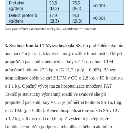
Data jsou průměr (směrodatná odchylka), signifikance = p hodnota
3. Svalová hmota LTM, svalová síla SS.
Po proběhlém akutním
onemocnění je statisticky významný rozdíl v hmotnosti LTM při
propuštění pacientů z nemocnice, kdy v CG dosahuje LTM
průměrné hodnoty 27,3 kg, v IG 31,7 kg (p = 0,005). Během
hospitalizace došlo ke ztrátě LTM v CG o 2,8 kg, v IG k nárůstu
o 1,1 kg. Opačný vývoj má za hospitalizace množství FAT.
Taktéž je statisticky významný rozdíl ve svalové síle při
propuštění pacientů, kdy v CG je průměrná hodnota SS 16,1 kg,
v IG 19,6 (p = 0,002). Během hospitalizace se snížila SS v CG
o 1,2 kg, v IG vzrostla o 0,6 kg. Z výsledků je zřejmé, že
kombinace nutriční podpory a rehabilitace během akutního