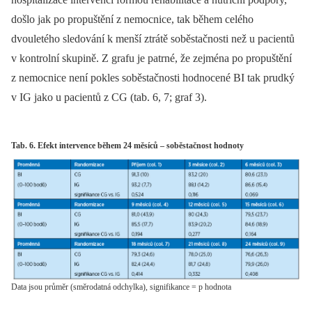
došlo jak po propuštění z nemocnice, tak během celého
dvouletého sledování k menší ztrátě soběstačnosti než u pacientů
v kontrolní skupině. Z grafu je patrné, že zejména po propuštění
z nemocnice není pokles soběstačnosti hodnocené BI tak prudký
v IG jako u pacientů z CG (tab. 6, 7; graf 3).
Tab. 6. Efekt intervence během 24 měsíců – soběstačnost hodnoty
Data jsou průměr (směrodatná odchylka), signifikance = p hodnota