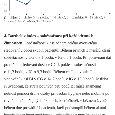
(1 – příjem, 2 – dimise, 3 – 3 měsíce, 4 – 6 měsíců, 5 – 12 měsíců, 6 – 15 měsíců, 7 –
18 měsíců, 8 – 21 měsíců, 9 – 24 měsíců)
4. Barthelův index –⁠ soběstačnost při každodenních
činnostech.
Soběstačnost klesá během celého dvouletého
sledování u obou skupin pacientů. Během prvních 3 měsíců klesá
soběstačnost v CG o 8,1 bodů, v IG o 5,1 bodů. Při porovnání dat
po ročním sledování došlo v CG k poklesu soběstačnosti
o 11,3 bodů, v IG o 9,3 bodů. Během celého dvouletého
sledování klesl BI v CG o 14,7 bodů, v IG o 13,3 bodů. Je třeba
si uvědomit, že ztráta pouhých pěti bodů BI může znamenat
nutnost pomoci druhé osoby při osobní hygieně nebo mobilitě po
rovném terénu či jiných úkonech, které člověk v běžném životě
během dne provádí. U pacientů, kteří podstoupili během akutní
hospitalizace intervenci formou rehabilitace a nutriční podpory,