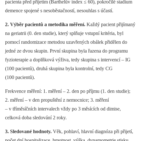
pacienta před přijetím (Barthelův index ≤ 60), pokročilé stadium
demence spojené s nesoběstačností, nesouhlas s účastí.
2. Výběr pacientů a metodika měření.
Každý pacient přijímaný
na geriatrii (0. den studie), který splňuje vstupní kritéria, byl
pomocí randomizace metodou uzavřených obálek přidělen do
jedné ze dvou skupin. První skupina byla řazena do programu
fyzioterapie a doplňková výživa, tedy skupina s intervencí –⁠ IG
(100 pacientů), druhá skupina byla kontrolní, tedy CG
(100 pacientů).
Frekvence měření: 1. měření –⁠ 2. den po příjmu (1. den studie);
2. měření –⁠ v den propuštění z nemocnice; 3. měření
–⁠ v tříměsíčních intervalech vždy po 3 měsících od dimise,
celková doba sledování 2 roky.
3. Sledované hodnoty.
Věk, pohlaví, hlavní diagnóza při přijetí,
počet dní hospitalizace, hmotnost, výška, dynamometrie stisku