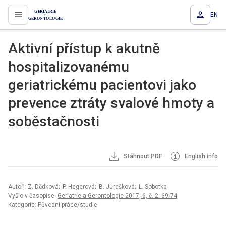
EN
proLékaře.cz
Aktivní přístup k akutně
hospitalizovanému
geriatrickému pacientovi jako
prevence ztráty svalové hmoty a
soběstačnosti
Stáhnout PDF
English info
Autoři: Z. Dědková; P. Hegerová; B. Jurašková; L. Sobotka
Vyšlo v časopise:
Geriatrie a Gerontologie 2017, 6, č. 2: 69-74
Kategorie: Původní práce/studie