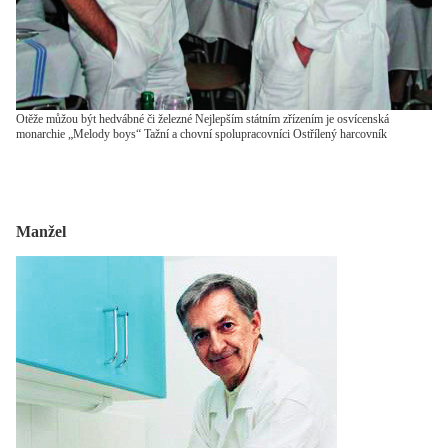
Otěže můžou být hedvábné či železné Nejlepším státním zřízením je osvícenská
monarchie „Melody boys“ Tažní a chovní spolupracovníci Ostřílený harcovník
Manžel