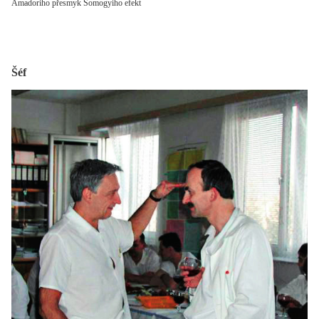
Amadoriho přesmyk Somogyiho efekt
Šéf