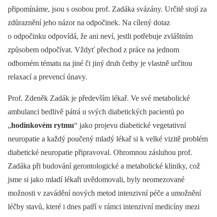
připomínáme, jsou s osobou prof. Zadáka svázány. Určitě stojí za
zdůraznění jeho názor na odpočinek. Na cílený dotaz
o odpočinku odpovídá, že ani neví, jestli potřebuje zvláštním
způsobem odpočívat. Vždyť přechod z práce na jednom
odborném tématu na jiné či jiný druh četby je vlastně určitou
relaxací a prevencí únavy.
Prof. Zdeněk Zadák je především lékař. Ve své metabolické
ambulanci bedlivě pátrá u svých diabetických pacientů po
„
hodinkovém rytmu
“ jako projevu diabetické vegetativní
neuropatie a každý poučený mladý lékař si k velké vizitě problém
diabetické neuropatie připravoval. Ohromnou zásluhou prof.
Zadáka při budování gerontologické a metabolické kliniky, což
jsme si jako mladí lékaři uvědomovali, byly neomezované
možnosti v zavádění nových metod intenzivní péče a umožnění
léčby stavů, které i dnes patří v rámci intenzivní medicíny mezi