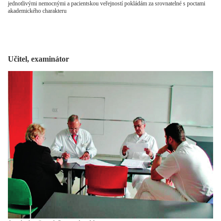
jednotlivými nemocnými a pacientskou veřejností pokládám za srovnatelné s poctami
akademického charakteru
Učitel, examinátor