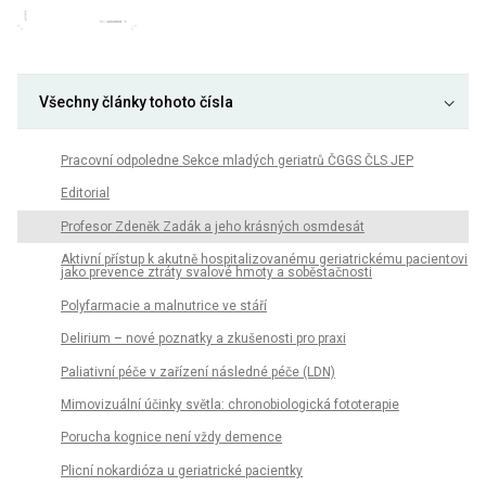
Všechny články tohoto čísla
Pracovní odpoledne Sekce mladých geriatrů ČGGS ČLS JEP
Editorial
Profesor Zdeněk Zadák a jeho krásných osmdesát
Aktivní přístup k akutně hospitalizovanému geriatrickému pacientovi
jako prevence ztráty svalové hmoty a soběstačnosti
Polyfarmacie a malnutrice ve stáří
Delirium – nové poznatky a zkušenosti pro praxi
Paliativní péče v zařízení následné péče (LDN)
Mimovizuální účinky světla: chronobiologická fototerapie
Porucha kognice není vždy demence
Plicní nokardióza u geriatrické pacientky