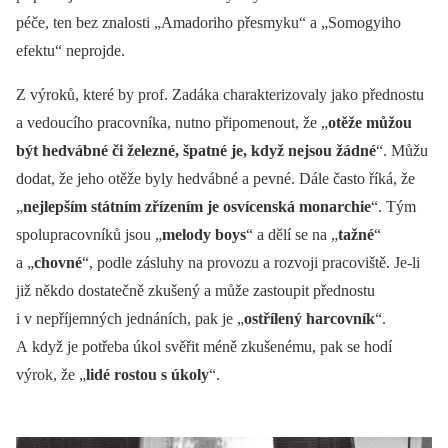
péče, ten bez znalosti „Amadoriho přesmyku“ a „Somogyiho
efektu“ neprojde.
Z výroků, které by prof. Zadáka charakterizovaly jako přednostu
a vedoucího pracovníka, nutno připomenout, že „
otěže můžou
být hedvábné či železné, špatné je, když nejsou žádné
“. Můžu
dodat, že jeho otěže byly hedvábné a pevné. Dále často říká, že
„
nejlepším státním zřízením je osvícenská monarchie
“. Tým
spolupracovníků jsou „
melody boys
“ a dělí se na „
tažné
“
a „
chovné
“, podle zásluhy na provozu a rozvoji pracoviště. Je-li
již někdo dostatečně zkušený a může zastoupit přednostu
i v nepříjemných jednáních, pak je „
ostřílený harcovník
“.
A když je potřeba úkol svěřit méně zkušenému, pak se hodí
výrok, že „
lidé rostou s úkoly
“.