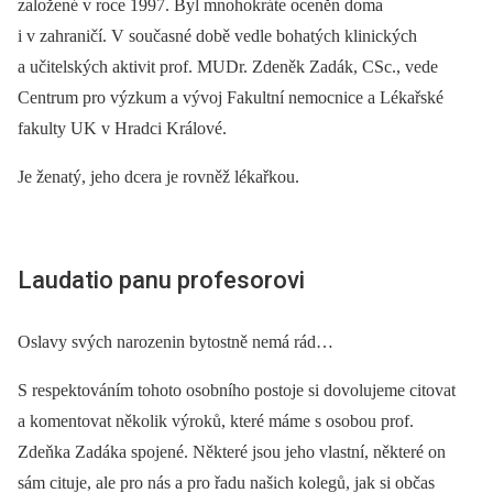
založené v roce 1997. Byl mnohokráte oceněn doma
i v zahraničí. V současné době vedle bohatých klinických
a učitelských aktivit prof. MUDr. Zdeněk Zadák, CSc., vede
Centrum pro výzkum a vývoj Fakultní nemocnice a Lékařské
fakulty UK v Hradci Králové.
Je ženatý, jeho dcera je rovněž lékařkou.
Laudatio panu profesorovi
Oslavy svých narozenin bytostně nemá rád…
S respektováním tohoto osobního postoje si dovolujeme citovat
a komentovat několik výroků, které máme s osobou prof.
Zdeňka Zadáka spojené. Některé jsou jeho vlastní, některé on
sám cituje, ale pro nás a pro řadu našich kolegů, jak si občas