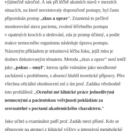
výjimečně náročné. A tak při léčbě akutních stavů v mezních
situacích, na které neexistovaly doporučené postupy, byl často
připomínán postup „
zkus a oprav
“. Znamená to pečlivé
monitorování stavu pacienta, zvolení léčebného postupu
v opatrných krocích a sledování, zda je postup účinný, a podle
reakce nemocného organismu následuje úprava postupu.
Názorným příkladem je tekutinová léčba šoku, jejíž míra je
dodnes diskutovaným tématem. Metoda „zkus a oprav“ není totéž
jako „
pokus –⁠ omyl
“, kterou spíše vnímáme jako neodborné
zacházení s problémem, s absencí hlubší teoretické přípravy. Přes
všechna oficiální ohodnocení zní z úst prof. Zadáka věrohodně
toto prohlášení: „
Ocenění mé klinické práce jednotlivými
nemocnými a pacientskou veřejností pokládám za
srovnatelné s poctami akademického charakteru.
“
Jako učitel a examinátor patří prof. Zadák mezi přísné. Kdo se
připravuje na atestaci z klinické výživy a intenzivní metabolické