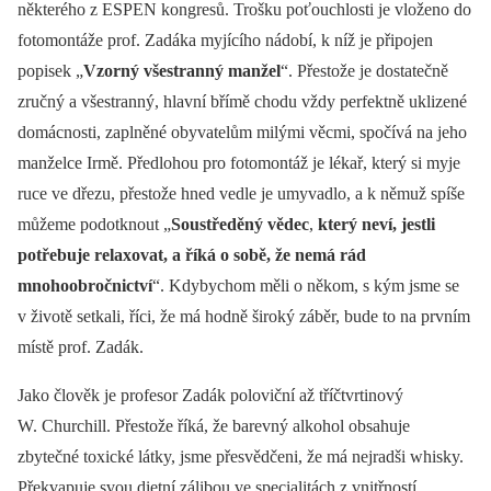
některého z ESPEN kongresů. Trošku poťouchlosti je vloženo do
fotomontáže prof. Zadáka myjícího nádobí, k níž je připojen
popisek „
Vzorný všestranný manžel
“. Přestože je dostatečně
zručný a všestranný, hlavní břímě chodu vždy perfektně uklizené
domácnosti, zaplněné obyvatelům milými věcmi, spočívá na jeho
manželce Irmě. Předlohou pro fotomontáž je lékař, který si myje
ruce ve dřezu, přestože hned vedle je umyvadlo, a k němuž spíše
můžeme podotknout „
Soustředěný vědec
,
který
neví, jestli
potřebuje relaxovat, a říká o sobě, že
nemá rád
mnohoobročnictví
“. Kdybychom měli o někom, s kým jsme se
v životě setkali, říci, že má hodně široký záběr, bude to na prvním
místě prof. Zadák.
Jako člověk je profesor Zadák poloviční až tříčtvrtinový
W. Churchill. Přestože říká, že barevný alkohol obsahuje
zbytečné toxické látky, jsme přesvědčeni, že má nejradši whisky.
Překvapuje svou dietní zálibou ve specialitách z vnitřností,