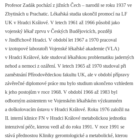
Profesor Zadák pochází z jižních Čech –⁠ narodil se roku 1937 ve
Zbytinách u Prachatic. Lékařská studia ukončil promocí na LF
UK v Hradci Králové. V letech 1961 až 1966 působil jako
vojenský lékař zprvu v Českých Budějovicích, později
v Jindřichově Hradci. V období let 1967 a 1970 pracoval
v izotopové laboratoři Vojenské lékařské akademie (VLA)
v Hradci Králové, kde studoval lékařskou problematiku jaderných
nehod a nemoci z ozáření. V letech 1965 až 1970 studoval při
zaměstnání Přírodovědeckou fakultu UK, ale v období přípravy
závěrečné diplomové práce mu bylo studium ukončeno vzhledem
k jeho postojům v roce 1968. V období 1966 až 1983 byl
odborným asistentem ve Vojenském lékařském výzkumném
a doškolovacím ústavu v Hradci Králové. Roku 1976 založil na
II. interní klinice FN v Hradci Králové metabolickou jednotku
intenzivní péče, kterou vedl až do roku 1991. V roce 1991 se
stává přednostou Kliniky gerontologické a metabolické, kterou