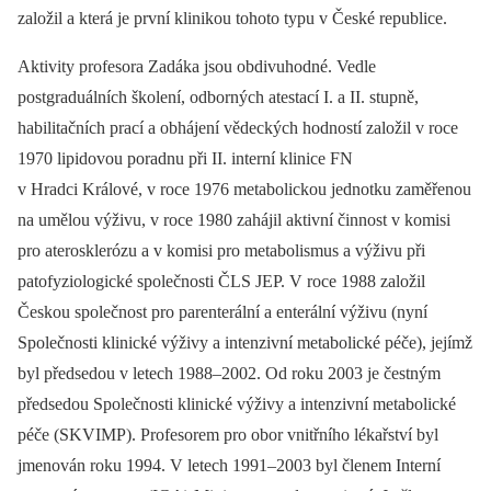
založil a která je první klinikou tohoto typu v České republice.
Aktivity profesora Zadáka jsou obdivuhodné. Vedle
postgraduálních školení, odborných atestací I. a II. stupně,
habilitačních prací a obhájení vědeckých hodností založil v roce
1970 lipidovou poradnu při II. interní klinice FN
v Hradci Králové, v roce 1976 metabolickou jednotku zaměřenou
na umělou výživu, v roce 1980 zahájil aktivní činnost v komisi
pro aterosklerózu a v komisi pro metabolismus a výživu při
patofyziologické společnosti ČLS JEP. V roce 1988 založil
Českou společnost pro parenterální a enterální výživu (nyní
Společnosti klinické výživy a intenzivní metabolické péče), jejímž
byl předsedou v letech 1988–2002. Od roku 2003 je čestným
předsedou Společnosti klinické výživy a intenzivní metabolické
péče (SKVIMP). Profesorem pro obor vnitřního lékařství byl
jmenován roku 1994. V letech 1991–2003 byl členem Interní