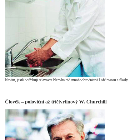
Nevím, jestli potřebuji relaxovat Nemám rád mnohoobročnictví Lidé rostou s úkoly
Člověk – poloviční až tříčtvrtinový W. Churchill