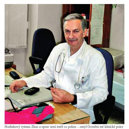
Hodinkový rytmus Zkus a oprav není totéž co pokus – omyl Ocenění mé klinické práce