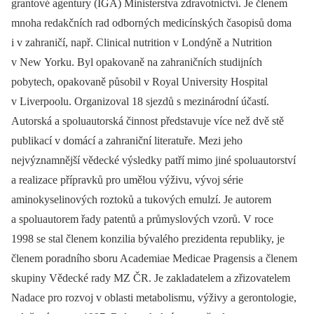
grantové agentury (IGA) Ministerstva zdravotnictví. Je členem
mnoha redakčních rad odborných medicínských časopisů doma
i v zahraničí, např. Clinical nutrition v Londýně a Nutrition
v New Yorku. Byl opakovaně na zahraničních studijních
pobytech, opakovaně působil v Royal University Hospital
v Liverpoolu. Organizoval 18 sjezdů s mezinárodní účastí.
Autorská a spoluautorská činnost představuje více než dvě stě
publikací v domácí a zahraniční literatuře. Mezi jeho
nejvýznamnější vědecké výsledky patří mimo jiné spoluautorství
a realizace přípravků pro umělou výživu, vývoj série
aminokyselinových roztoků a tukových emulzí. Je autorem
a spoluautorem řady patentů a průmyslových vzorů. V roce
1998 se stal členem konzilia bývalého prezidenta republiky, je
členem poradního sboru Academiae Medicae Pragensis a členem
skupiny Vědecké rady MZ ČR. Je zakladatelem a zřizovatelem
Nadace pro rozvoj v oblasti metabolismu, výživy a gerontologie,