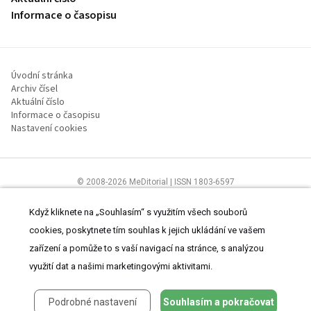
Informace o časopisu
Úvodní stránka
Archiv čísel
Aktuální číslo
Informace o časopisu
Nastavení cookies
© 2008-2026 MeDitorial | ISSN 1803-6597
Stránky proLékaře.cz jsou určeny výhradně odborníkům ve
zdravotnictví.
Čtěte prohlášení
a
Zásady zpracování osobních údajů
.
Když kliknete na „Souhlasím“ s využitím všech souborů
cookies, poskytnete tím souhlas k jejich ukládání ve vašem
zařízení a pomůže to s vaší navigací na stránce, s analýzou
využití dat a našimi marketingovými aktivitami.
Podrobné nastavení
Souhlasím a pokračovat