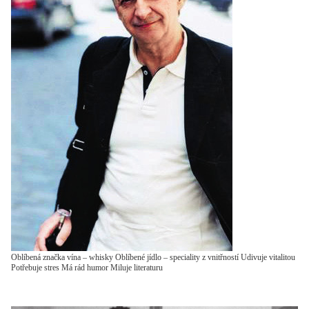
Oblíbená značka vína – whisky Oblíbené jídlo – speciality z vnitřností Udivuje vitalitou
Potřebuje stres Má rád humor Miluje literaturu