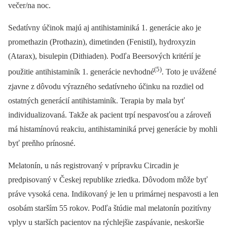
večer/na noc.
Sedatívny účinok majú aj antihistaminiká 1. generácie ako je
promethazin (Prothazin), dimetinden (Fenistil), hydroxyzin
(Atarax), bisulepin (Dithiaden). Podľa Beersových kritérií je
(5)
použitie antihistaminík 1. generácie nevhodné
. Toto je uvážené
zjavne z dôvodu výrazného sedatívneho účinku na rozdiel od
ostatných generácií antihistaminík. Terapia by mala byť
individualizovaná. Takže ak pacient trpí nespavosťou a zároveň
má histamínovú reakciu, antihistaminiká prvej generácie by mohli
byť preňho prínosné.
Melatonín, u nás registrovaný v prípravku Circadin je
predpisovaný v Českej republike zriedka. Dôvodom môže byť
práve vysoká cena. Indikovaný je len u primárnej nespavosti a len
osobám starším 55 rokov. Podľa štúdie mal melatonín pozitívny
vplyv u starších pacientov na rýchlejšie zaspávanie, neskoršie