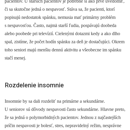
pacientov. U starších pacientov je potrebné si ako prvé uvedomiť,
či sa skutočne jedná o nespavosť. Stáva sa, že pacienti, ktorí
popisujú nedostatok spánku, nemusia mať primárny problém
s nespavosťou. Často, najmä starší ľudia, pospávajú doobeda
alebo poobede pri televízií. Cielenými dotazmi kedy a ako dlho
spal, zistíme, že počet hodín spánku za deň je dostačujúci. Okrem
toho seniori majú menšiu dennú aktivitu a všeobecne im spánku
stačí menej.
Rozdelenie insomnie
Insomnie by sa dali rozdeliť na primárne a sekundárne.
U seniorov sú dôvody nespavosti často sekundárne. Hlavne preto,
že sa jedná o polymorbidných pacientov. Jednou z najčastejších
príčin nespavosti je bolesť, stres, nepravidelný režim, nesprávne