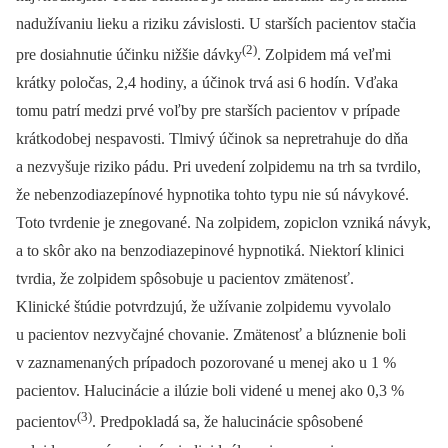
nadužívaniu lieku a riziku závislosti. U starších pacientov stačia
(2)
pre dosiahnutie účinku nižšie dávky
. Zolpidem má veľmi
krátky poločas, 2,4 hodiny, a účinok trvá asi 6 hodín. Vďaka
tomu patrí medzi prvé voľby pre starších pacientov v prípade
krátkodobej nespavosti. Tlmivý účinok sa nepretrahuje do dňa
a nezvyšuje riziko pádu. Pri uvedení zolpidemu na trh sa tvrdilo,
že nebenzodiazepínové hypnotika tohto typu nie sú návykové.
Toto tvrdenie je znegované. Na zolpidem, zopiclon vzniká návyk,
a to skôr ako na benzodiazepinové hypnotiká. Niektorí klinici
tvrdia, že zolpidem spôsobuje u pacientov zmätenosť.
Klinické štúdie potvrdzujú, že užívanie zolpidemu vyvolalo
u pacientov nezvyčajné chovanie. Zmätenosť a blúznenie boli
v zaznamenaných prípadoch pozorované u menej ako u 1 %
pacientov. Halucinácie a ilúzie boli videné u menej ako 0,3 %
(3)
pacientov
. Predpokladá sa, že halucinácie spôsobené