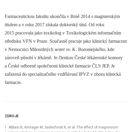
Farmaceutickou fakultu ukončila v Brně 2014 s magisterským
titulem a v roku 2017 získala doktorský titul. Od roku
2015 pracovala jako toxikolog v Toxikologickém informačním
středisku VFN v Praze. Současně pracuje jako klinický farmaceut
v Nemocnici Milosrdných sester sv. K. Boromejského, kde
zároveň působí v lékárně. Je členkou České lékárenské komory
a České odborné společnosti klinické farmacie ČLS JEP. Je
zařazená do specializačního vzdělávaní IPVZ v oboru klinická
farmacie.
ZDROJE
1. Abbasi B, Kimiagar M, Sadechniat K, et al. The effect of magnesium