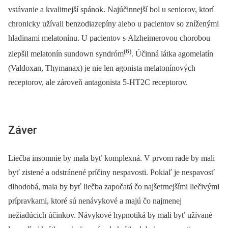
vstávanie a kvalitnejší spánok. Najúčinnejší bol u seniorov, ktorí
chronicky užívali benzodiazepíny alebo u pacientov so zníženými
hladinami melatonínu. U pacientov s Alzheimerovou chorobou
(6)
zlepšil melatonín sundown syndróm
. Účinná látka agomelatín
(Valdoxan, Thymanax) je nie len agonista melatonínových
receptorov, ale zároveň antagonista 5-HT2C receptorov.
Záver
Liečba insomnie by mala byť komplexná. V prvom rade by mali
byť zistené a odstránené príčiny nespavosti. Pokiaľ je nespavosť
dlhodobá, mala by byť liečba započatá čo najšetrnejšími liečivými
prípravkami, ktoré sú nenávykové a majú čo najmenej
nežiadúcich účinkov. Návykové hypnotiká by mali byť užívané