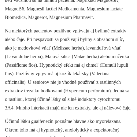
keď väčšinou sú na úhradu pacienta. Napríklad Magnosolv,
MagneB6, Magnesii lactici Medicamenta, Magnesium lactate
Biomedica, Magnerot, Magnesium Pharmavit.
Na niektorých pacientov pozitívne vplývajú aj bylinné extrakty
alebo čaje. Pri nespavosti sa použivajú byliny s obsahom silíc,
ako je medovková vňať (Melissae herba), levanduľová vňať
(Lavandulae herba), Mätová silica (Matae herba) alebo mučenka
(Passiflorae flos). Hypnotický efekt má aj chmeľ (Humuli lupuli
flos). Pozitívny vplyv má aj kozlík lekársky (Valeriana
officinalis). U seniorov nie je vhodné používať z rastlinných
extraktov trezalku bodkovanú (Hypericum perforatum). Jedná sa
o rastlinu, ktorej účinné látky sú silné induktory cytochromu
3A4. Mnoho interkacií majú nie len extrakty, ale aj nálevové čaje.
Účinnú látku guaifenezín poznáme hlavne ako myorelaxans.
Okrem toho má aj hypnotický, anxiolytický a expektoračný