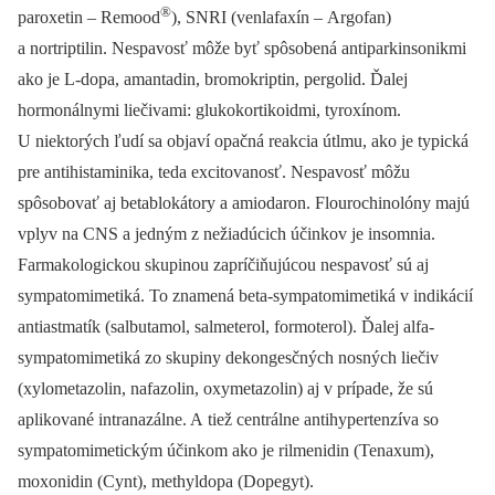
®
paroxetin –⁠ Remood
), SNRI (venlafaxín –⁠ Argofan)
a nortriptilin. Nespavosť môže byť spôsobená antiparkinsonikmi
ako je L-dopa, amantadin, bromokriptin, pergolid. Ďalej
hormonálnymi liečivami: glukokortikoidmi, tyroxínom.
U niektorých ľudí sa objaví opačná reakcia útlmu, ako je typická
pre antihistaminika, teda excitovanosť. Nespavosť môžu
spôsobovať aj betablokátory a amiodaron. Flourochinolóny majú
vplyv na CNS a jedným z nežiadúcich účinkov je insomnia.
Farmakologickou skupinou zapríčiňujúcou nespavosť sú aj
sympatomimetiká. To znamená beta-sympatomimetiká v indikácií
antiastmatík (salbutamol, salmeterol, formoterol). Ďalej alfa-
sympatomimetiká zo skupiny dekongesčných nosných liečiv
(xylometazolin, nafazolin, oxymetazolin) aj v prípade, že sú
aplikované intranazálne. A tiež centrálne antihypertenzíva so
sympatomimetickým účinkom ako je rilmenidin (Tenaxum),
moxonidin (Cynt), methyldopa (Dopegyt).