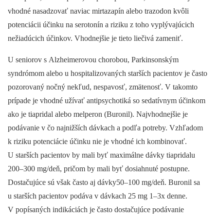
vhodné nasadzovať naviac mirtazapín alebo trazodon kvôli
potenciácii účinku na serotonín a riziku z toho vyplývajúcich
nežiadúcich účinkov. Vhodnejšie je tieto liečivá zameniť.
U seniorov s Alzheimerovou chorobou, Parkinsonským
syndrómom alebo u hospitalizovaných starších pacientov je často
pozorovaný nočný nekľud, nespavosť, zmätenosť. V takomto
prípade je vhodné užívať antipsychotiká so sedatívnym účinkom
ako je tiapridal alebo melperon (Buronil). Najvhodnejšie je
podávanie v čo najnižších dávkach a podľa potreby. Vzhľadom
k riziku potenciácie účinku nie je vhodné ich kombinovať.
U starších pacientov by mali byť maximálne dávky tiapridalu
200–300 mg/deň, pričom by mali byť dosiahnuté postupne.
Dostačujúce sú však často aj dávky50–100 mg/deň. Buronil sa
u starších pacientov podáva v dávkach 25 mg 1–3x denne.
V popísaných indikáciách je často dostačujúce podávanie