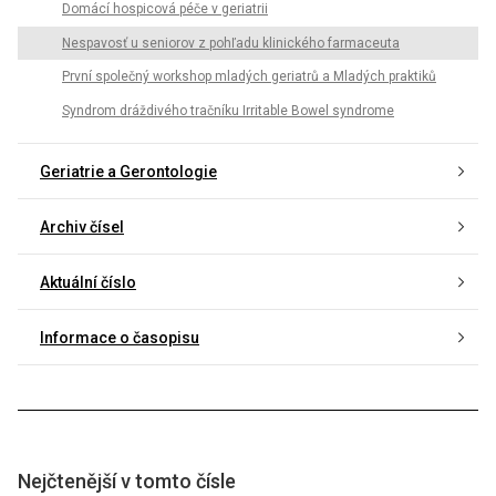
Domácí hospicová péče v geriatrii
Nespavosť u seniorov z pohľadu klinického farmaceuta
První společný workshop mladých geriatrů a Mladých praktiků
Syndrom dráždivého tračníku Irritable Bowel syndrome
Geriatrie a Gerontologie
Archiv čísel
Aktuální číslo
Informace o časopisu
Nejčtenější v tomto čísle