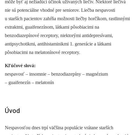
môže byť aj nežiadúci účinok užívaných liečiv. Niektoré liečivá
nie sú potenciálne vhodné pre seniorov. Liečba nespavosti
u starších pacientov zahŕňa možnosti liečby horčíkom, rastlinnými
extraktmi, guaifenezínom, látkami pôsobiacimi na
benzodiazepínové receptory, niektorými antidepresívami,
antipsychotikmi, antihistaminikmi 1. generácie a látkami
pôsobiacimi na melatonínové receptory.
Kľúčové slová:
nespavosť –⁠ insomnie –⁠ benzodiazepíny –⁠ magnézium
–⁠ guaifenezín –⁠ melatonín
Úvod
Nespavosťou dnes trpí väčšina populácie vrátane starších