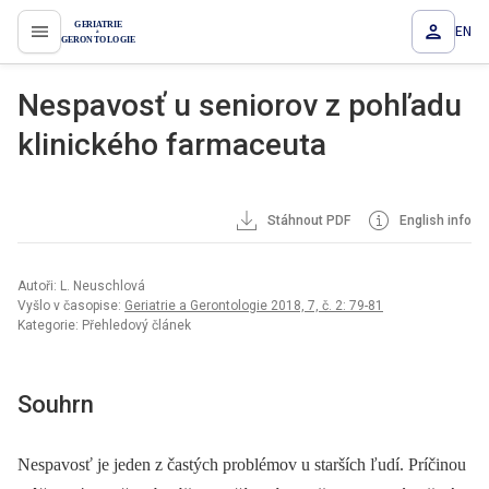
EN
proLékaře.cz
Nespavosť u seniorov z pohľadu
klinického farmaceuta
Stáhnout PDF
English info
Autoři: L. Neuschlová
Vyšlo v časopise:
Geriatrie a Gerontologie 2018, 7, č. 2: 79-81
Kategorie: Přehledový článek
Souhrn
Nespavosť je jeden z častých problémov u starších ľudí. Príčinou