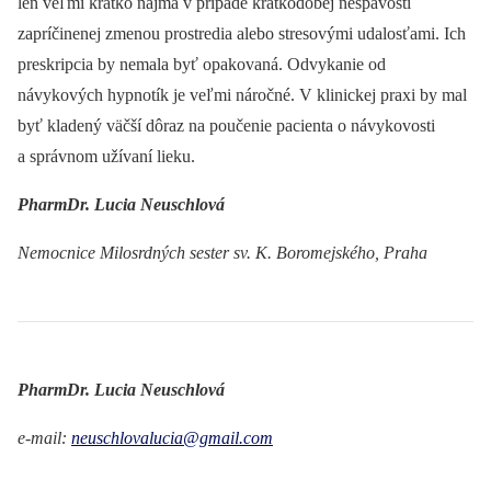
len veľmi krátko najmä v prípade krátkodobej nespavosti
zapríčinenej zmenou prostredia alebo stresovými udalosťami. Ich
preskripcia by nemala byť opakovaná. Odvykanie od
návykových hypnotík je veľmi náročné. V klinickej praxi by mal
byť kladený väčší dôraz na poučenie pacienta o návykovosti
a správnom užívaní lieku.
PharmDr. Lucia Neuschlová
Nemocnice Milosrdných sester sv. K. Boromejského, Praha
PharmDr. Lucia Neuschlová
e-mail:
neuschlovalucia@gmail.com