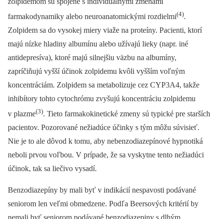
zolpidemom sú spojené s individuálnymi zmenami
(4)
farmakodynamiky alebo neuroanatomickými rozdielmi
.
Zolpidem sa do vysokej miery viaže na proteíny. Pacienti, ktorí
majú nízke hladiny albumínu alebo užívajú lieky (napr. iné
antidepresíva), ktoré majú silnejšiu väzbu na albumíny,
zapríčiňujú vyšší účinok zolpidemu kvôli vyšším voľným
koncentráciám. Zolpidem sa metabolizuje cez CYP3A4, takže
inhibítory tohto cytochrómu zvyšujú koncentráciu zolpidemu
(3)
v plazme
. Tieto farmakokinetické zmeny sú typické pre starších
pacientov. Pozorované nežiadúce účinky s tým môžu súvisieť.
Nie je to ale dôvod k tomu, aby nebenzodiazepínové hypnotiká
neboli prvou voľbou. V prípade, že sa vyskytne tento nežiadúci
účinok, tak sa liečivo vysadí.
Benzodiazepíny by mali byť v indikácií nespavosti podávané
seniorom len veľmi obmedzene. Podľa Beersových kritérií by
nemali byť seniorom podávané benzodiazepiny s dlhým