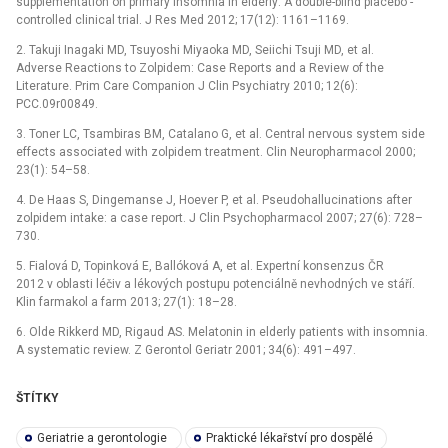
supplementation on primary insomnia in elderly: A double-blind placebo -
controlled clinical trial. J Res Med 2012; 17(12): 1161–1169.
2. Takuji Inagaki MD, Tsuyoshi Miyaoka MD, Seiichi Tsuji MD, et al.
Adverse Reactions to Zolpidem: Case Reports and a Review of the
Literature. Prim Care Companion J Clin Psychiatry 2010; 12(6):
PCC.09r00849.
3. Toner LC, Tsambiras BM, Catalano G, et al. Central nervous system side
effects associated with zolpidem treatment. Clin Neuropharmacol 2000;
23(1): 54–58.
4. De Haas S, Dingemanse J, Hoever P, et al. Pseudohallucinations after
zolpidem intake: a case report. J Clin Psychopharmacol 2007; 27(6): 728–
730.
5. Fialová D, Topinková E, Ballóková A, et al. Expertní konsenzus ČR
2012 v oblasti léčiv a lékových postupu potenciálně nevhodných ve stáří.
Klin farmakol a farm 2013; 27(1): 18–28.
6. Olde Rikkerd MD, Rigaud AS. Melatonin in elderly patients with insomnia.
A systematic review. Z Gerontol Geriatr 2001; 34(6): 491–497.
ŠTÍTKY
Geriatrie a gerontologie
Praktické lékařství pro dospělé