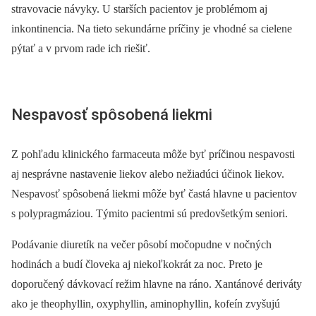
stravovacie návyky. U starších pacientov je problémom aj
inkontinencia. Na tieto sekundárne príčiny je vhodné sa cielene
pýtať a v prvom rade ich riešiť.
Nespavosť spôsobená liekmi
Z pohľadu klinického farmaceuta môže byť príčinou nespavosti
aj nesprávne nastavenie liekov alebo nežiadúci účinok liekov.
Nespavosť spôsobená liekmi môže byť častá hlavne u pacientov
s polypragmáziou. Týmito pacientmi sú predovšetkým seniori.
Podávanie diuretík na večer pôsobí močopudne v nočných
hodinách a budí človeka aj niekoľkokrát za noc. Preto je
doporučený dávkovací režim hlavne na ráno. Xantánové deriváty
ako je theophyllin, oxyphyllin, aminophyllin, kofeín zvyšujú