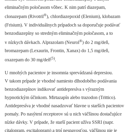
eliminačným poločasom vôbec. K nim patrí diazepam,
®
clonazepam (Rivotril
), chlordiazepoxid (Elenium), klobazam
(Frisium). V individuálnych prípadoch sa doporučuje podávať
benzodiazepíny so stredným eliminačným poločasom, a to
®
v nízkych dávkach. Alprazolam (Neurol
) do 2 mg/deň,
bromazepam (Lexaurin, Frontin, Xanax) do 1,5 mg/deň,
(5)
oxazepam do 30 mg/deň
.
U mnohých pacientov je insomnia sprevádzaná depresiou.
V takom prípade je vhodné namiesto dlhodobého podávania
benzodiazepínov indikovať antidepresíva s výrazným
hypnotickým účinkom. Mirtazapín alebo trazodon (Trittico).
Antidepresíva je vhodné nasadzovať hlavne u starších pacientov
pomaly. Po nasýtení receptorov sú u nich väčšinou dostačujúce
nízke dávky. V prípade, že starší pacient užíva SSRI (napr.
citalopram, escitalopram) a trpí nespavosťou, väčšinou nie je