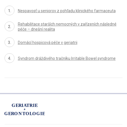
Nespavosť u seniorov z pohľadu klinického farmaceuta
Rehabilitace starších nemocných v zařízeních následné
péče – dnešní realita
Domácí hospicová péče v geriatrii
Syndrom dráždivého tračníku Irritable Bowel syndrome
proLékaře.cz