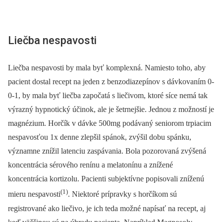
Liečba nespavosti
Liečba nespavosti by mala byť komplexná. Namiesto toho, aby
pacient dostal recept na jeden z benzodiazepínov s dávkovaním 0-
0-1, by mala byť liečba započatá s liečivom, ktoré síce nemá tak
výrazný hypnotický účinok, ale je šetrnejšie. Jednou z možností je
magnézium. Horčík v dávke 500mg podávaný seniorom trpiacim
nespavosťou 1x denne zlepšil spánok, zvýšil dobu spánku,
významne znížil latenciu zaspávania. Bola pozorovaná zvýšená
koncentrácia sérového renínu a melatonínu a znížené
koncentrácia kortizolu. Pacienti subjektívne popisovali zníženú
(1)
mieru nespavosti
. Niektoré prípravky s horčíkom sú
registrované ako liečivo, je ich teda možné napísať na recept, aj