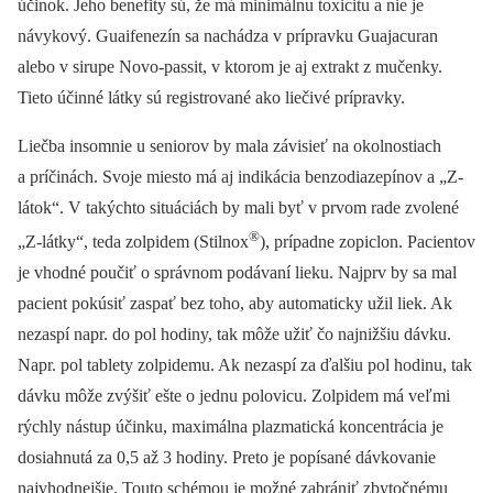
účinok. Jeho benefity sú, že má minimálnu toxicitu a nie je
návykový. Guaifenezín sa nachádza v prípravku Guajacuran
alebo v sirupe Novo-passit, v ktorom je aj extrakt z mučenky.
Tieto účinné látky sú registrované ako liečivé prípravky.
Liečba insomnie u seniorov by mala závisieť na okolnostiach
a príčinách. Svoje miesto má aj indikácia benzodiazepínov a „Z-
látok“. V takýchto situáciách by mali byť v prvom rade zvolené
®
„Z-látky“, teda zolpidem (Stilnox
), prípadne zopiclon. Pacientov
je vhodné poučiť o správnom podávaní lieku. Najprv by sa mal
pacient pokúsiť zaspať bez toho, aby automaticky užil liek. Ak
nezaspí napr. do pol hodiny, tak môže užiť čo najnižšiu dávku.
Napr. pol tablety zolpidemu. Ak nezaspí za ďalšiu pol hodinu, tak
dávku môže zvýšiť ešte o jednu polovicu. Zolpidem má veľmi
rýchly nástup účinku, maximálna plazmatická koncentrácia je
dosiahnutá za 0,5 až 3 hodiny. Preto je popísané dávkovanie
najvhodnejšie. Touto schémou je možné zabrániť zbytočnému