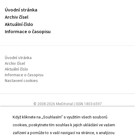
Úvodní stránka
Archiv čísel
Aktuální číslo
Informace o časopisu
Úvodní stránka
Archiv čísel
Aktuální číslo
Informace o časopisu
Nastavení cookies
© 2008-2026 MeDitorial | ISSN 1803-6597
Stránky proLékaře.cz jsou určeny výhradně odborníkům ve
zdravotnictví.
Čtěte prohlášení
a
Zásady zpracování osobních údajů
.
Když kliknete na „Souhlasím“ s využitím všech souborů
cookies, poskytnete tím souhlas k jejich ukládání ve vašem
zařízení a pomůže to s vaší navigací na stránce, s analýzou