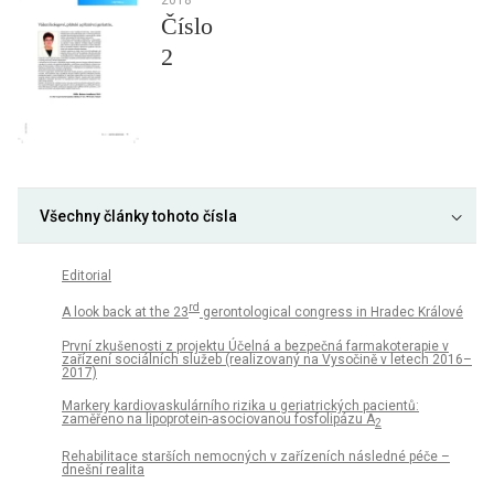
Číslo
2
Všechny články tohoto čísla
Editorial
rd
A look back at the 23
gerontological congress in Hradec Králové
První zkušenosti z projektu Účelná a bezpečná farmakoterapie v
zařízení sociálních služeb (realizovaný na Vysočině v letech 2016–
2017)
Markery kardiovaskulárního rizika u geriatrických pacientů:
zaměřeno na lipoprotein-asociovanou fosfolipázu A
2
Rehabilitace starších nemocných v zařízeních následné péče –
dnešní realita