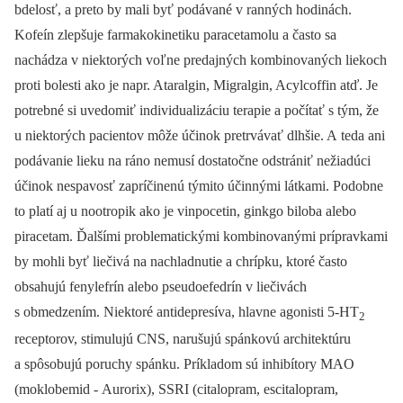
bdelosť, a preto by mali byť podávané v ranných hodinách.
Kofeín zlepšuje farmakokinetiku paracetamolu a často sa
nachádza v niektorých voľne predajných kombinovaných liekoch
proti bolesti ako je napr. Ataralgin, Migralgin, Acylcoffin atď. Je
potrebné si uvedomiť individualizáciu terapie a počítať s tým, že
u niektorých pacientov môže účinok pretrvávať dlhšie. A teda ani
podávanie lieku na ráno nemusí dostatočne odstrániť nežiadúci
účinok nespavosť zapríčinenú týmito účinnými látkami. Podobne
to platí aj u nootropik ako je vinpocetin, ginkgo biloba alebo
piracetam. Ďalšími problematickými kombinovanými prípravkami
by mohli byť liečivá na nachladnutie a chrípku, ktoré často
obsahujú fenylefrín alebo pseudoefedrín v liečivách
s obmedzením. Niektoré antidepresíva, hlavne agonisti 5-HT
2
receptorov, stimulujú CNS, narušujú spánkovú architektúru
a spôsobujú poruchy spánku. Príkladom sú inhibítory MAO
(moklobemid -⁠ Aurorix), SSRI (citalopram, escitalopram,