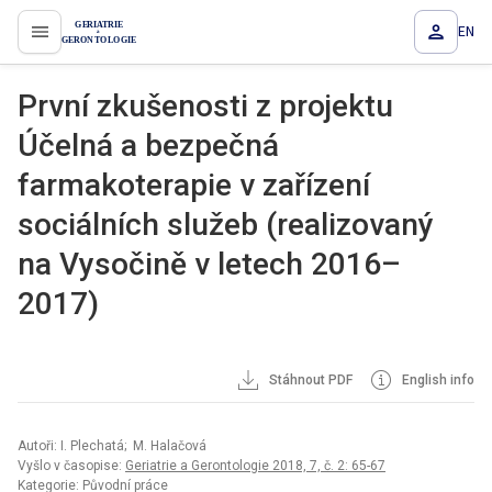
EN
proLékaře.cz
První zkušenosti z projektu
Účelná a bezpečná
farmakoterapie v zařízení
sociálních služeb (realizovaný
na Vysočině v letech 2016–
2017)
Stáhnout PDF
English info
Autoři: I. Plechatá; M. Halačová
Vyšlo v časopise:
Geriatrie a Gerontologie 2018, 7, č. 2: 65-67
Kategorie: Původní práce