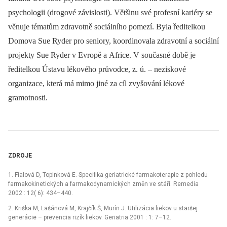
psychologii (drogové závislosti). Většinu své profesní kariéry se
věnuje tématům zdravotně sociálního pomezí. Byla ředitelkou
Domova Sue Ryder pro seniory, koordinovala zdravotní a sociální
projekty Sue Ryder v Evropě a Africe. V současné době je
ředitelkou Ústavu lékového průvodce, z. ú. –⁠ neziskové
organizace, která má mimo jiné za cíl zvyšování lékové
gramotnosti.
ZDROJE
1. Fialová D, Topinková E. Specifika geriatrické farmakoterapie z pohledu
farmakokinetických a farmakodynamických změn ve stáří. Remedia
2002 : 12( 6): 434–440.
2. Kriška M, Lašánová M, Krajčík Š, Murín J. Utilizácia liekov u staršej
generácie –⁠ prevencia rizík liekov. Geriatria 2001 : 1: 7–12.