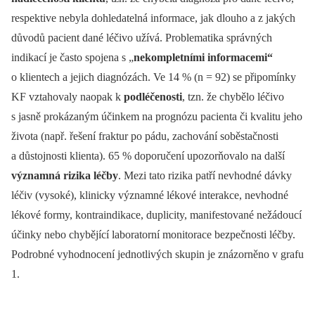
respektive nebyla dohledatelná informace, jak dlouho a z jakých
důvodů pacient dané léčivo užívá. Problematika správných
indikací je často spojena s „
nekompletními informacemi“
o klientech a jejich diagnózách. Ve 14 % (n = 92) se připomínky
KF vztahovaly naopak k
podléčenosti
, tzn. že chybělo léčivo
s jasně prokázaným účinkem na prognózu pacienta či kvalitu jeho
života (např. řešení fraktur po pádu, zachování soběstačnosti
a důstojnosti klienta). 65 % doporučení upozorňovalo na další
významná rizika léčby
. Mezi tato rizika patří nevhodné dávky
léčiv (vysoké), klinicky významné lékové interakce, nevhodné
lékové formy, kontraindikace, duplicity, manifestované nežádoucí
účinky nebo chybějící laboratorní monitorace bezpečnosti léčby.
Podrobné vyhodnocení jednotlivých skupin je znázorněno v grafu
1.