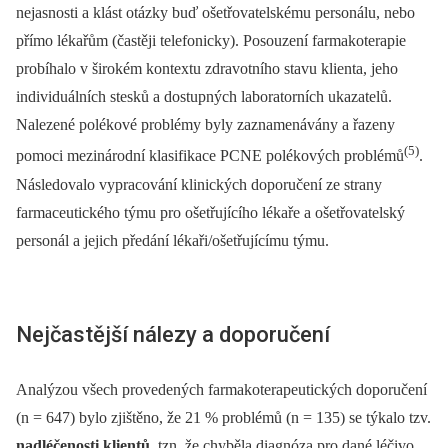
nejasnosti a klást otázky buď ošetřovatelskému personálu, nebo
přímo lékařům (častěji telefonicky). Posouzení farmakoterapie
probíhalo v širokém kontextu zdravotního stavu klienta, jeho
individuálních stesků a dostupných laboratorních ukazatelů.
Nalezené polékové problémy byly zaznamenávány a řazeny
(5)
pomoci mezinárodní klasifikace PCNE polékových problémů
.
Následovalo vypracování klinických doporučení ze strany
farmaceutického týmu pro ošetřujícího lékaře a ošetřovatelský
personál a jejich předání lékaři/ošetřujícímu týmu.
Nejčastější nálezy a doporučení
Analýzou všech provedených farmakoterapeutických doporučení
(n = 647) bylo zjištěno, že 21 % problémů (n = 135) se týkalo tzv.
nadléčenosti klientů
, tzn. že chyběla diagnóza pro dané léčivo,