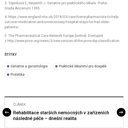
3. Topinková E, Neuwirth J. Geriatrie pro praktického lékaře. Praha:
Grada Avicenum 1995.
4. https://www.england.nhs.uk/2018/03/care-home-pharmacists-to-help-
cut-over-medication-and-unnecessary-hospital-stays-for-frail-older-
patients/
5. The Pharmaceutical Care Network Europe [online]. Dostupné
z:http://www.pcne.org/news/3/new-version-of-the-pcne-drp-classification.
ŠTÍTKY
Geriatrie a gerontologie
Praktické lékařství pro dospělé
Protetika
ČLÁNEK
Rehabilitace starších nemocných v zařízeních
následné péče – dnešní realita