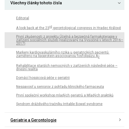
Všechny články tohoto čísla
Editorial
rd
A look back at the 23
gerontological congress in Hradec Králové
První zkušenosti z projektu Účelná a bezpečná farmakoterapie v
zařízení sociálních služeb (realizovaný na Vysočině v letech 2016–
2017)
Markery kardiovaskulárního rizika u geriatrických pacientů:
zaměřeno na lipoprotein-asociovanou fosfolipázu A
2
Rehabilitace starších nemocných v zařízeních následné péče –
dnešní realita
Domácí hospicová péče v geriatrii
Nespavosť u seniorov z pohľadu klinického farmaceuta
První společný workshop mladých geriatrů a Mladých praktiků
Syndrom dráždivého tračníku Irritable Bowel syndrome
Geriatrie a Gerontologie