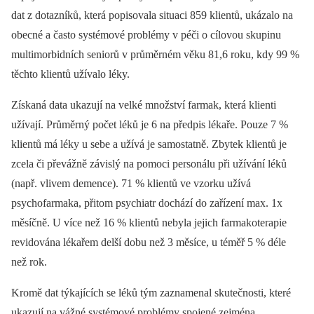
dat z dotazníků, která popisovala situaci 859 klientů, ukázalo na
obecné a často systémové problémy v péči o cílovou skupinu
multimorbidních seniorů v průměrném věku 81,6 roku, kdy 99 %
těchto klientů užívalo léky.
Získaná data ukazují na velké množství farmak, která klienti
užívají. Průměrný počet léků je 6 na předpis lékaře. Pouze 7 %
klientů má léky u sebe a užívá je samostatně. Zbytek klientů je
zcela či převážně závislý na pomoci personálu při užívání léků
(např. vlivem demence). 71 % klientů ve vzorku užívá
psychofarmaka, přitom psychiatr dochází do zařízení max. 1x
měsíčně. U více než 16 % klientů nebyla jejich farmakoterapie
revidována lékařem delší dobu než 3 měsíce, u téměř 5 % déle
než rok.
Kromě dat týkajících se léků tým zaznamenal skutečnosti, které
ukazují na vážné systémové problémy spojené zejména