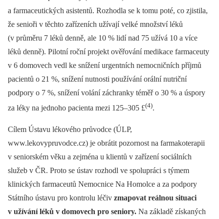
a farmaceutických asistentů. Rozhodla se k tomu poté, co zjistila,
že senioři v těchto zařízeních užívají velké množství léků
(v průměru 7 léků denně, ale 10 % lidí nad 75 užívá 10 a více
léků denně). Pilotní roční projekt ověřování medikace farmaceuty
v 6 domovech vedl ke snížení urgentních nemocničních příjmů
pacientů o 21 %, snížení nutnosti používání orální nutriční
podpory o 7 %, snížení volání záchranky téměř o 30 % a úspory
(4)
za léky na jednoho pacienta mezi 125–305 £
.
Cílem Ústavu lékového průvodce (ÚLP,
www.lekovypruvodce.cz) je obrátit pozornost na farmakoterapii
v seniorském věku a zejména u klientů v zařízení sociálních
služeb v ČR. Proto se ústav rozhodl ve spolupráci s týmem
klinických farmaceutů Nemocnice Na Homolce a za podpory
Státního ústavu pro kontrolu léčiv
zmapovat reálnou situaci
v užívání léků v domovech pro seniory.
Na základě získaných