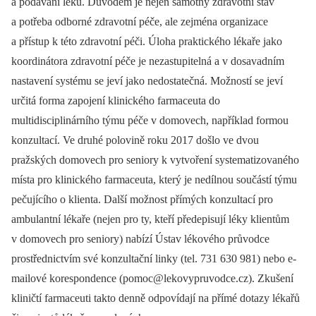
a podávání léků. Důvodem je nejen samotný zdravotní stav
a potřeba odborné zdravotní péče, ale zejména organizace
a přístup k této zdravotní péči. Úloha praktického lékaře jako
koordinátora zdravotní péče je nezastupitelná a v dosavadním
nastavení systému se jeví jako nedostatečná. Možností se jeví
určitá forma zapojení klinického farmaceuta do
multidisciplinárního týmu péče v domovech, například formou
konzultací. Ve druhé polovině roku 2017 došlo ve dvou
pražských domovech pro seniory k vytvoření systematizovaného
místa pro klinického farmaceuta, který je nedílnou součástí týmu
pečujícího o klienta. Další možnost přímých konzultací pro
ambulantní lékaře (nejen pro ty, kteří předepisují léky klientům
v domovech pro seniory) nabízí Ústav lékového průvodce
prostřednictvím své konzultační linky (tel. 731 630 981) nebo e-
mailové korespondence (pomoc@lekovypruvodce.cz). Zkušení
kliničtí farmaceuti takto denně odpovídají na přímé dotazy lékařů