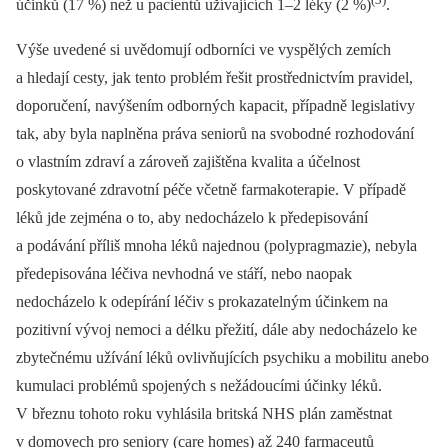
účinků (17 %) než u pacientů užívajících 1–2 léky (2 %)
.
Výše uvedené si uvědomují odborníci ve vyspělých zemích
a hledají cesty, jak tento problém řešit prostřednictvím pravidel,
doporučení, navýšením odborných kapacit, případně legislativy
tak, aby byla naplněna práva seniorů na svobodné rozhodování
o vlastním zdraví a zároveň zajištěna kvalita a účelnost
poskytované zdravotní péče včetně farmakoterapie. V případě
léků jde zejména o to, aby nedocházelo k předepisování
a podávání příliš mnoha léků najednou (polypragmazie), nebyla
předepisována léčiva nevhodná ve stáří, nebo naopak
nedocházelo k odepírání léčiv s prokazatelným účinkem na
pozitivní vývoj nemoci a délku přežití, dále aby nedocházelo ke
zbytečnému užívání léků ovlivňujících psychiku a mobilitu anebo
kumulaci problémů spojených s nežádoucími účinky léků.
V březnu tohoto roku vyhlásila britská NHS plán zaměstnat
v domovech pro seniory (care homes) až 240 farmaceutů