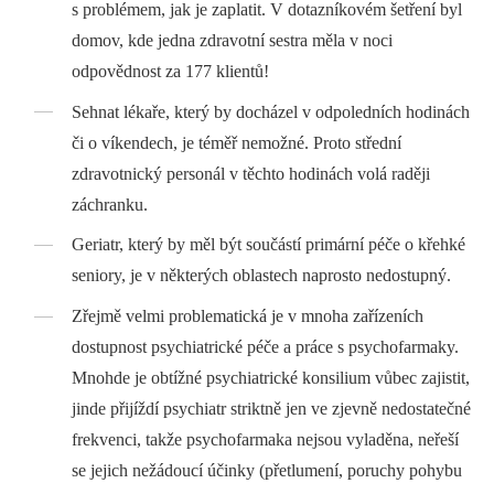
s problémem, jak je zaplatit. V dotazníkovém šetření byl
domov, kde jedna zdravotní sestra měla v noci
odpovědnost za 177 klientů!
Sehnat lékaře, který by docházel v odpoledních hodinách
či o víkendech, je téměř nemožné. Proto střední
zdravotnický personál v těchto hodinách volá raději
záchranku.
Geriatr, který by měl být součástí primární péče o křehké
seniory, je v některých oblastech naprosto nedostupný.
Zřejmě velmi problematická je v mnoha zařízeních
dostupnost psychiatrické péče a práce s psychofarmaky.
Mnohde je obtížné psychiatrické konsilium vůbec zajistit,
jinde přijíždí psychiatr striktně jen ve zjevně nedostatečné
frekvenci, takže psychofarmaka nejsou vyladěna, neřeší
se jejich nežádoucí účinky (přetlumení, poruchy pohybu