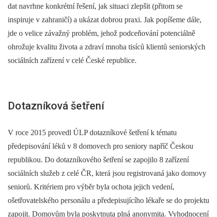
dat navrhne konkrétní řešení, jak situaci zlepšit (přitom se
inspiruje v zahraničí) a ukázat dobrou praxi. Jak popíšeme dále,
jde o velice závažný problém, jehož podceňování potenciálně
ohrožuje kvalitu života a zdraví mnoha tisíců klientů se­niorských
sociálních zařízení v celé České republice.
Dotazníková šetření
V roce 2015 provedl ÚLP dotazníkové šetření k tématu
předepisování léků v 8 domovech pro seniory napříč Českou
republikou. Do dotazníkového šetření se zapojilo 8 zařízení
sociálních služeb z celé ČR, která jsou registrovaná jako domovy
seniorů. Kritériem pro výběr byla ochota jejich vedení,
ošetřovatelského personálu a předepisujícího lékaře se do projektu
zapojit. Domovům byla poskytnuta plná anonymita. Vyhodnocení