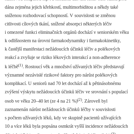
dána zejména jejich křehkostí, multimorbiditou a někdy také
sníženou rozhodovací schopností. V souvislosti se změnou
citlivosti cílových tkání, snížené absorpci některých léčiv
i omezené funkci eliminačních orgánů dochází v seniorském věku
k odlišnostem na úrovni farmakodynamiky i farmakokinetiky,
k častější manifestaci nežádoucích účinků léčiv a polékových
reakcí a zvyšuje se riziko lékových interakcí a non-adherence
(1)
k léčbě
. Rostoucí věk a množství užívaných léčiv představují
významné nezávislé rizikové faktory pro nárůst polékových
komplikací. U seniorů nad 70 let dochází až k pětinásobnému
zvýšení výskytu nežádoucích účinků léčiv ve srovnání s populací
(2)
osob ve věku 20–40 let (ze 4 na 21 %)
. Zároveň byl
zaznamenán nárůst nežádoucích účinků léčby v souvislosti
s počtem užívaných léků, kdy ve skupině pacientů užívajících
10 a více léků byla popsána osmkrát vyšší incidence nežádoucích
(3)