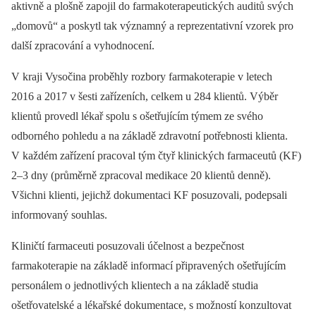
aktivně a plošně zapojil do farmakoterapeutických auditů svých
„domovů“ a poskytl tak významný a reprezentativní vzorek pro
další zpracování a vyhodnocení.
V kraji Vysočina proběhly rozbory farmakoterapie v letech
2016 a 2017 v šesti zařízeních, celkem u 284 klientů. Výběr
klientů provedl lékař spolu s ošetřujícím týmem ze svého
odborného pohledu a na základě zdravotní potřebnosti klienta.
V každém zařízení pracoval tým čtyř klinických farmaceutů (KF)
2–3 dny (průměrně zpracoval medikace 20 klientů denně).
Všichni klienti, jejichž dokumentaci KF posuzovali, podepsali
informovaný souhlas.
Kliničtí farmaceuti posuzovali účelnost a bezpečnost
farmakoterapie na základě informací připravených ošetřujícím
personálem o jednotlivých klientech a na základě studia
ošetřovatelské a lékařské dokumentace, s možností konzultovat