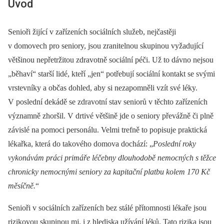
Úvod
Senioři žijící v zařízeních sociálních služeb, nejčastěji
v domovech pro seniory, jsou zranitelnou skupinou vyžadující
většinou nepřetržitou zdravotně sociální péči. Už to dávno nejsou
„běhaví“ starší lidé, kteří „jen“ potřebují sociální kontakt se svými
vrstevníky a občas dohled, aby si nezapomněli vzít své léky.
V poslední dekádě se zdravotní stav seniorů v těchto zařízeních
významně zhoršil. V drtivé většině jde o seniory převážně či plně
závislé na pomoci personálu. Velmi trefně to popisuje praktická
lékařka, která do takového domova dochází: „
Poslední roky
vykonávám práci primáře léčebny dlouhodobě nemocných s těžce
chronicky nemocnými seniory za kapitační platbu kolem 170 Kč
měsíčně.
“
Senioři v sociálních zařízeních bez stálé přítomnosti lékaře jsou
rizikovou skupinou mj. i z hlediska užívání léků. Tato rizika jsou