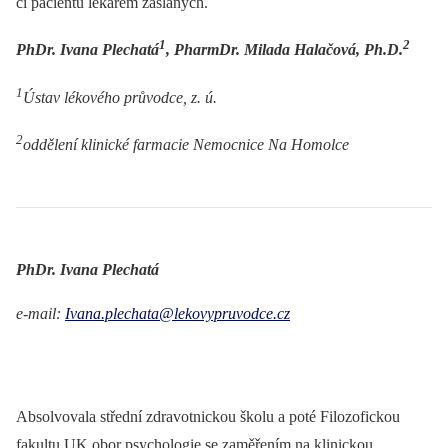
či pacientů lékařem zaslaných.
1
2
PhDr. Ivana Plechatá
, PharmDr. Milada Halačová, Ph.D.
1
Ústav lékového průvodce, z. ú.
2
oddělení klinické farmacie Nemocnice Na Homolce
PhDr. Ivana Plechatá
e-mail:
Ivana.plechata@lekovypruvodce.cz
Absolvovala střední zdravotnickou školu a poté Filozofickou
fakultu UK obor psychologie se zaměřením na klinickou