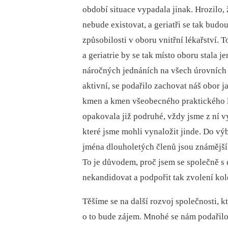
období situace vypadala jinak. Hrozilo, 
nebude existovat, a geriatři se tak budo
způsobilosti v oboru vnitřní lékařství.
a geriatrie by se tak místo oboru stal
náročných jednáních na všech úrovních 
aktivní, se podařilo zachovat náš obor j
kmen a kmen všeobecného praktického lék
opakovala již podruhé, vždy jsme z ní v
které jsme mohli vynaložit jinde. Do vý
jména dlouholetých členů jsou známější
To je důvodem, proč jsem se společně s 
nekandidovat a podpořit tak zvolení kole
Těšíme se na další rozvoj společnosti,
o to bude zájem. Mnohé se nám podařilo p