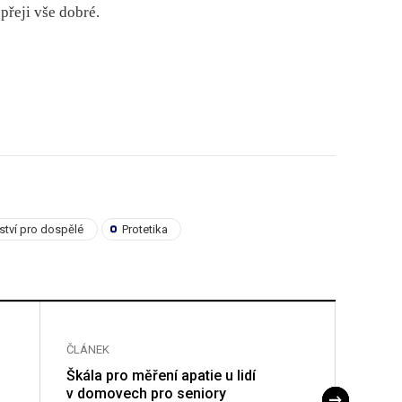
 přeji vše dobré.
řství pro dospělé
Protetika
ČLÁNEK
ČLÁNE
Škála pro měření apatie u lidí
Virtuá
v domovech pro seniory
aktiv