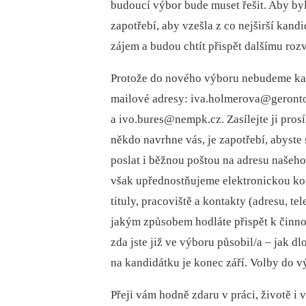
budoucí výbor bude muset řešit. Aby byl
zapotřebí, aby vzešla z co nejširší kand
zájem a budou chtít přispět dalšímu rozvo
Protože do nového výboru nebudeme kan
mailové adresy: iva.holmerova@geronto
a ivo.bures@nempk.cz. Zasílejte ji pros
někdo navrhne vás, je zapotřebí, abyste 
poslat i běžnou poštou na adresu našeho
však upřednostňujeme elektronickou ko
tituly, pracoviště a kontakty (adresu, te
jakým způsobem hodláte přispět k činnos
zda jste již ve výboru působil/a –⁠ jak 
na kandidátku je konec září. Volby do
Přeji vám hodně zdaru v práci, životě i