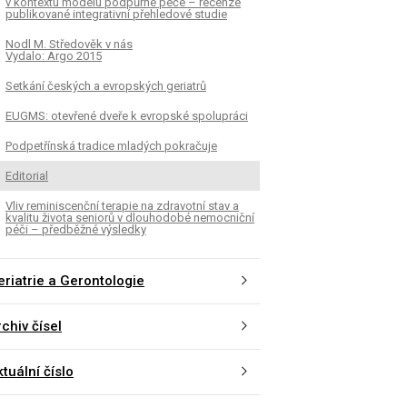
v kontextu modelu podpůrné péče – recenze
publikované integrativní přehledové studie
Nodl M. Středověk v nás
Vydalo: Argo 2015
Setkání českých a evropských geriatrů
EUGMS: otevřené dveře k evropské spolupráci
Podpetřínská tradice mladých pokračuje
Editorial
Vliv reminiscenční terapie na zdravotní stav a
kvalitu života seniorů v dlouhodobé nemocniční
péči – předběžné výsledky
eriatrie a Gerontologie
chiv čísel
tuální číslo