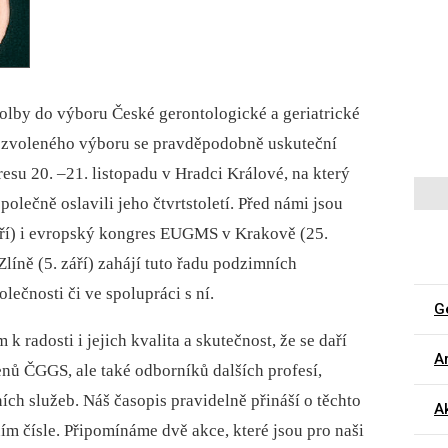
olby do výboru České gerontologické a geriatrické
ě zvoleného výboru se pravděpodobně uskuteční
esu 20. –21. listopadu v Hradci Králové, na který
olečně oslavili jeho čtvrtstoletí. Před námi jsou
áří) i evropský kongres EUGMS v Krakově (25.
 Zlíně (5. září) zahájí tuto řadu podzimních
ečnosti či ve spolupráci s ní.
G
radosti i jejich kvalita a skutečnost, že se daří
Ar
lenů ČGGS, ale také odborníků dalších profesí,
ních služeb. Náš časopis pravidelně přináší o těchto
Ak
ním čísle. Připomínáme dvě akce, které jsou pro naši