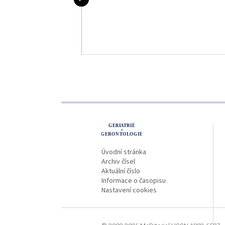
obé nemocniční
výsledky
proLékaře.cz
Úvodní stránka
Archiv čísel
Aktuální číslo
Informace o časopisu
Nastavení cookies