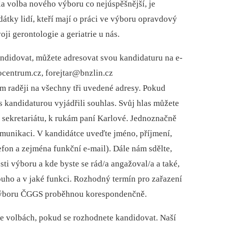
a volba nového výboru co nejúspěšnější, je
idátky lidí, kteří mají o práci ve výboru opravdový
ji gerontologie a geriatrie u nás.
didovat, můžete adresovat svou kandidaturu na e-
centrum.cz, forejtar@bnzlin.cz
ím raději na všechny tři uvedené adresy. Pokud
s kandidaturou vyjádřili souhlas. Svůj hlas můžete
 sekretariátu, k rukám paní Karlové. Jednoznačně
munikaci. V kandidátce uveďte jméno, příjmení,
lefon a zejména funkční e-mail). Dále nám sdělte,
ti výboru a kde byste se rád/a angažoval/a a také,
dlouho a v jaké funkci. Rozhodný termín pro zařazení
 výboru ČGGS proběhnou korespondenčně.
 ve volbách, pokud se rozhodnete kandidovat. Naší