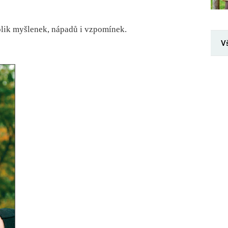
olik myšlenek, nápadů i vzpomínek.
V