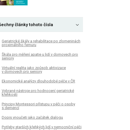
šechny články tohoto čísla
Geriatrické škály a rehabilitace po zlomeninách
proximálního femuru
Škála pro měření apatie u lidí v domovech pro
seniory
Virtuální realita jako způsob aktivizace
v domovech pro seniory
Ekonomické analýzy dlouhodobé péče v ČR
Vybrané nástroje pro hodnocení geriatrické
křehkosti
Principy Montessori přístupu v péči o osoby
s demencí
Dopis vnoučeti jako začátek dialogu
Potřeby starších křehkých lidí v nemocniční péči