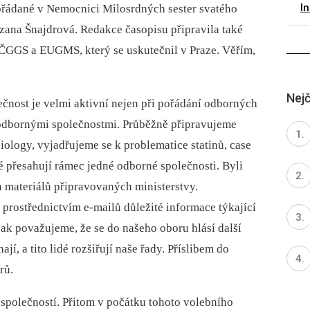
I
pořádané v Nemocnici Milosrdných sester svatého
ana Šnajdrová. Redakce časopisu připravila také
 ČGGS a EUGMS, který se uskutečnil v Praze. Věřím,
Nejč
ečnost je velmi aktivní nejen při pořádání odborných
i odbornými společnostmi. Průběžně připravujeme
iology, vyjadřujeme se k problematice statinů, case
přesahují rámec jedné odborné společnosti. Byli
 materiálů připravovaných ministerstvy.
prostřednictvím e-mailů důležité informace týkající
však považujeme, že se do našeho oboru hlásí další
jí, a tito lidé rozšiřují naše řady. Příslibem do
rů.
společností. Přitom v počátku tohoto volebního