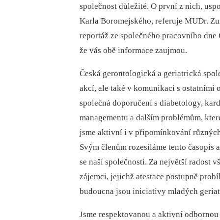
společnost důležité. O první z nich, us
Karla Boromejského, referuje MUDr. Zuz
reportáž ze společného pracovního dne
že vás obě informace zaujmou.
Česká gerontologická a geriatrická spol
akcí, ale také v komunikaci s ostatním
společná doporučení s diabetology, kard
managementu a dalším problémům, které 
jsme aktivní i v připomínkování různých
Svým členům rozesíláme tento časopis a 
se naší společnosti. Za největší radost 
zájemci, jejichž atestace postupně probíha
budoucna jsou iniciativy mladých geriat
Jsme respektovanou a aktivní odbornou 