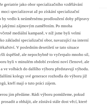
že geriatrie jako obor specializačního vzdělávání
u moci specializovat až po získání specializační
 To by vedlo k neúměrnému prodloužení doby přípravy
a jen jakýmsi zájmovým zaměřením. Po mnoha
včetně mediální kampaně, v níž jsme byli velmi
ako základní specializační obor, navazující na interní
ařství. V posledním desetiletí se tato situace
yšli úspěšně, ale nepochybně to vyčerpalo mnoho sil,
boru byli v minulém období zvoleni noví členové, ale
 a ve volbách do dalšího výboru představují výhodu.
dalšími kolegy své generace rozhodla do výboru již
gů, kteří mají o tuto práci zájem.
 kterou jim předáme. Rádi výboru pomůžeme, pokud
rosadit a obhájit, ale zůstává stále dost věcí, které