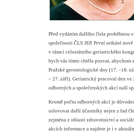
Před vydáním dalšího čísla proběhnou v
společnosti ČLS JEP. První setkání nov
v rámci celostátního geriatrického kongr
bych vás tímto chtěla pozvat, abychom sp
Pražské gerontologické dny (17. –18. z
–⁠ 27. září). Geriatrický pracovní den ve
odborných a společenských akcí naší spol
Kromě počtu odborných akcí je důvodem k 
oslovovat další účastníky nejen z řad č
zejména z oblasti zdravotnictví a sociál
akcích informace a najdete je i v aktuál