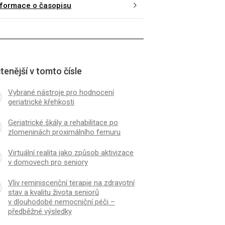
nformace o časopisu
tenější v tomto čísle
Vybrané nástroje pro hodnocení
geriatrické křehkosti
Geriatrické škály a rehabilitace po
zlomeninách proximálního femuru
Virtuální realita jako způsob aktivizace
v domovech pro seniory
Vliv reminiscenční terapie na zdravotní
stav a kvalitu života seniorů
v dlouhodobé nemocniční péči –
předběžné výsledky