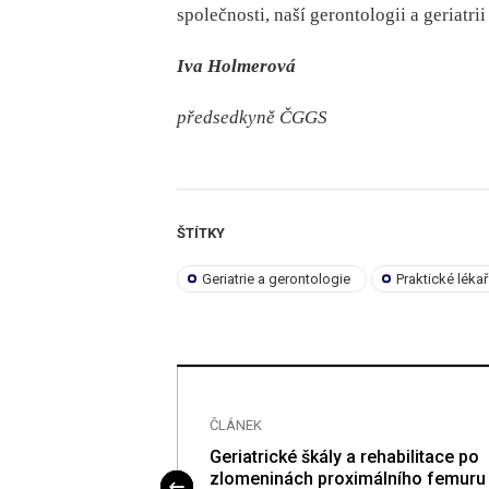
společnosti, naší gerontologii a geriatrii
Iva Holmerová
předsedkyně ČGGS
ŠTÍTKY
Geriatrie a gerontologie
Praktické léka
ČLÁNEK
terapie na
Geriatrické škály a rehabilitace po
alitu života
zlomeninách proximálního femuru