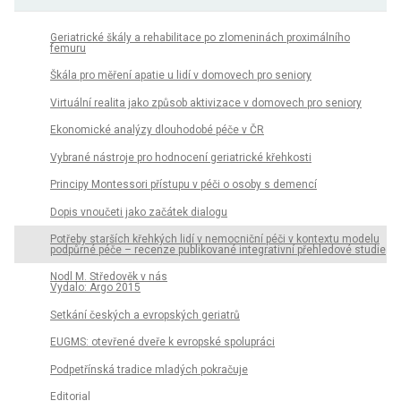
Geriatrické škály a rehabilitace po zlomeninách proximálního
femuru
Škála pro měření apatie u lidí v domovech pro seniory
Virtuální realita jako způsob aktivizace v domovech pro seniory
Ekonomické analýzy dlouhodobé péče v ČR
Vybrané nástroje pro hodnocení geriatrické křehkosti
Principy Montessori přístupu v péči o osoby s demencí
Dopis vnoučeti jako začátek dialogu
Potřeby starších křehkých lidí v nemocniční péči v kontextu modelu
podpůrné péče – recenze publikované integrativní přehledové studie
Nodl M. Středověk v nás
Vydalo: Argo 2015
Setkání českých a evropských geriatrů
EUGMS: otevřené dveře k evropské spolupráci
Podpetřínská tradice mladých pokračuje
Editorial