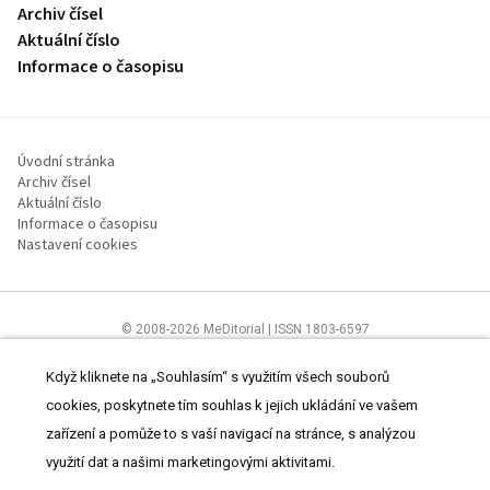
Archiv čísel
Aktuální číslo
Informace o časopisu
Úvodní stránka
Archiv čísel
Aktuální číslo
Informace o časopisu
Nastavení cookies
© 2008-2026 MeDitorial | ISSN 1803-6597
Stránky proLékaře.cz jsou určeny výhradně odborníkům ve
zdravotnictví.
Čtěte prohlášení
a
Zásady zpracování osobních údajů
.
Když kliknete na „Souhlasím“ s využitím všech souborů
cookies, poskytnete tím souhlas k jejich ukládání ve vašem
zařízení a pomůže to s vaší navigací na stránce, s analýzou
využití dat a našimi marketingovými aktivitami.