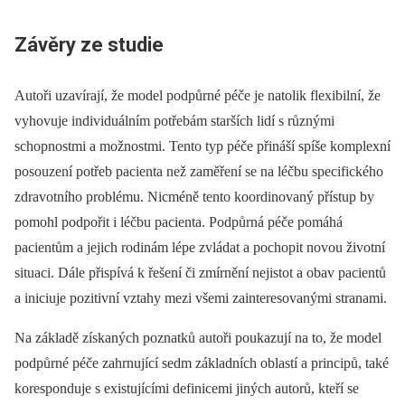
Závěry ze studie
Autoři uzavírají, že model podpůrné péče je natolik flexibilní, že
vyhovuje individuálním potřebám starších lidí s různými
schopnostmi a možnostmi. Tento typ péče přináší spíše komplexní
posouzení potřeb pacienta než zaměření se na léčbu specifického
zdravotního problému. Nicméně tento koordinovaný přístup by
pomohl podpořit i léčbu pacienta. Podpůrná péče pomáhá
pacientům a jejich rodinám lépe zvládat a pochopit novou životní
situaci. Dále přispívá k řešení či zmírnění nejistot a obav pacientů
a iniciuje pozitivní vztahy mezi všemi zainteresovanými stranami.
Na základě získaných poznatků autoři poukazují na to, že model
podpůrné péče zahrnující sedm základních oblastí a principů, také
koresponduje s existujícími definicemi jiných autorů, kteří se