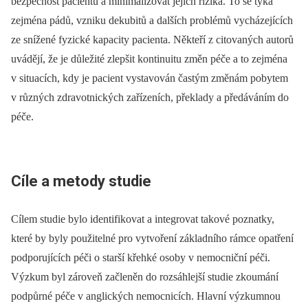
bezpečnost pacientů a minimalizovat jejich rizika. To se týká
zejména pádů, vzniku dekubitů a dalších problémů vycházejících
ze snížené fyzické kapacity pacienta. Někteří z citovaných autorů
uvádějí, že je důležité zlepšit kontinuitu změn péče a to zejména
v situacích, kdy je pacient vystavován častým změnám pobytem
v různých zdravotnických zařízeních, překlady a předáváním do
péče.
Cíle a metody studie
Cílem studie bylo identifikovat a integrovat takové poznatky,
které by byly použitelné pro vytvoření základního rámce opatření
podporujících péči o starší křehké osoby v nemocniční péči.
Výzkum byl zároveň začleněn do rozsáhlejší studie zkoumání
podpůrné péče v anglických nemocnicích. Hlavní výzkumnou