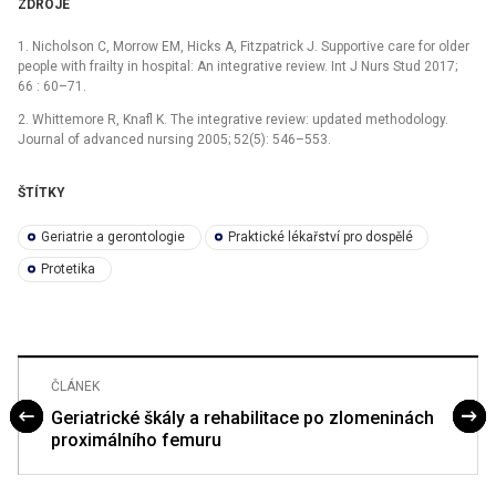
ZDROJE
1. Nicholson C, Morrow EM, Hicks A, Fitzpatrick J. Supportive care for older
people with frailty in hospital: An integrative review. Int J Nurs Stud 2017;
66 : 60–71.
2. Whittemore R, Knafl K. The integrative review: updated methodology.
Journal of advanced nursing 2005; 52(5): 546–553.
ŠTÍTKY
Geriatrie a gerontologie
Praktické lékařství pro dospělé
Protetika
ČLÁNEK
Geriatrické škály a rehabilitace po zlomeninách
proximálního femuru