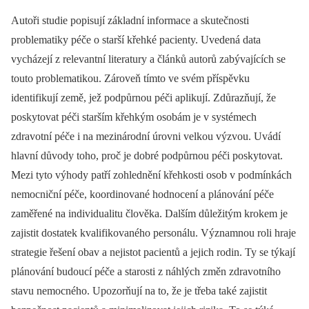
Autoři studie popisují základní informace a skutečnosti
problematiky péče o starší křehké pacienty. Uvedená data
vycházejí z relevantní literatury a článků autorů zabývajících se
touto problematikou. Zároveň tímto ve svém příspěvku
identifikují země, jež podpůrnou péči aplikují. Zdůrazňují, že
poskytovat péči starším křehkým osobám je v systémech
zdravotní péče i na mezinárodní úrovni velkou výzvou. Uvádí
hlavní důvody toho, proč je dobré podpůrnou péči poskytovat.
Mezi tyto výhody patří zohlednění křehkosti osob v podmínkách
nemocniční péče, koordinované hodnocení a plánování péče
zaměřené na individualitu člověka. Dalším důležitým krokem je
zajistit dostatek kvalifikovaného personálu. Významnou roli hraje
strategie řešení obav a nejistot pacientů a jejich rodin. Ty se týkají
plánování budoucí péče a starosti z náhlých změn zdravotního
stavu nemocného. Upozorňují na to, že je třeba také zajistit