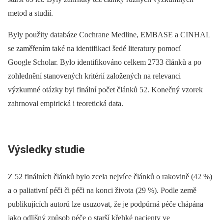
metod a studií.
Byly použity databáze Cochrane Medline, EMBASE a CINHAL
se zaměřením také na identifikaci šedé literatury pomocí
Google Scholar. Bylo identifikováno celkem 2733 článků a po
zohlednění stanovených kritérií založených na relevanci
výzkumné otázky byl finální počet článků 52. Konečný vzorek
zahrnoval empirická i teoretická data.
Výsledky studie
Z 52 finálních článků bylo zcela nejvíce článků o rakovině (42 %)
a o paliativní péči či péči na konci života (29 %). Podle země
publikujících autorů lze usuzovat, že je podpůrná péče chápána
jako odlišný způsob péče o starší křehké pacienty ve