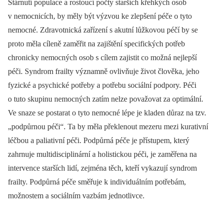
Stárnutí populace a rostoucí počty starších křehkých osob
v nemocnicích, by měly být výzvou ke zlepšení péče o tyto
nemocné. Zdravotnická zařízení s akutní lůžkovou péčí by se
proto měla cíleně zaměřit na zajištění specifických potřeb
chronicky nemocných osob s cílem zajistit co možná nejlepší
péči. Syndrom frailty významně ovlivňuje život člověka, jeho
fyzické a psychické potřeby a potřebu sociální podpory. Péči
o tuto skupinu nemocných zatím nelze považovat za optimální.
Ve snaze se postarat o tyto nemocné lépe je kladen důraz na tzv.
„podpůrnou péči“. Ta by měla překlenout mezeru mezi kurativní
léčbou a paliativní péči. Podpůrná péče je přístupem, který
zahrnuje multidisciplinární a holistickou péči, je zaměřena na
intervence starších lidí, zejména těch, kteří vykazují syndrom
frailty. Podpůrná péče směřuje k individuálním potřebám,
možnostem a sociálním vazbám jednotlivce.