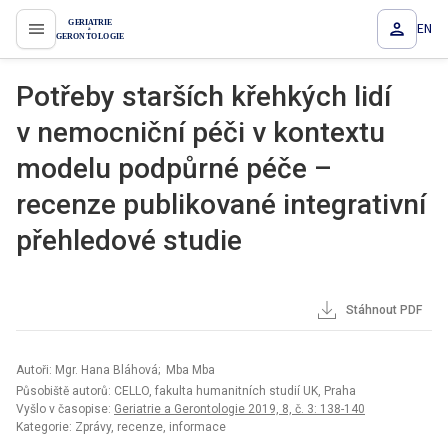
EN
proLékaře.cz
Potřeby starších křehkých lidí
v nemocniční péči v kontextu
modelu podpůrné péče –
recenze publikované integrativní
přehledové studie
Stáhnout PDF
Autoři: Mgr. Hana Bláhová; Mba Mba
Působiště autorů: CELLO, fakulta humanitních studií UK, Praha
Vyšlo v časopise:
Geriatrie a Gerontologie 2019, 8, č. 3: 138-140
Kategorie: Zprávy, recenze, informace