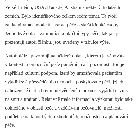
Velké Británii, USA, Kanadě, Austrálii a některých dalších
zemích. Bylo identifikováno celkem sedm témat. Ta tvoří
základní rámec modelů a zásad péče o starší křehké osoby.
Jednotlivé oblasti zahrnující konkrétní typy péče, tak jak je
prezentují autoři článku, jsou uvedeny v tabulce výše.
Autoři dále upozorňují na některé oblasti, kterým je věnována
v kontextu nemocniční péče poměrně malá pozornost. Tou je
například kulturní podpora, která by umožňovala pacientům
vyjádřit svá přesvědčení o nemoci a poskytované péči, jejich
náboženské či duchovní přesvědčení a možnost vyjádřit názory
na smrt a umírání. Relativně málo informací a výzkumů bylo také
dohledáno v oblasti péče a vzdělávání pečovatelů, možnosti
podílet se na klinických rozhodnutích, možnostech a plánování
péče.