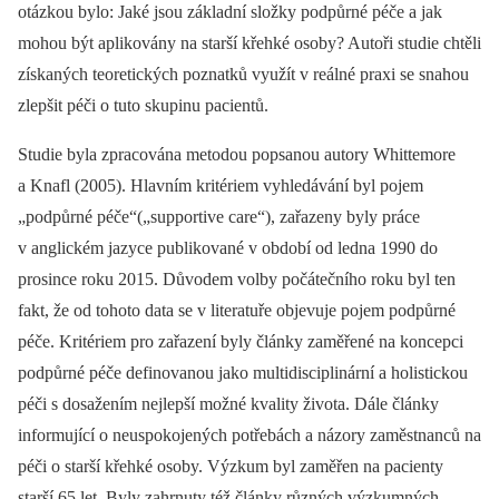
otázkou bylo: Jaké jsou základní složky podpůrné péče a jak
mohou být aplikovány na starší křehké osoby? Autoři studie chtěli
získaných teoretických poznatků využít v reálné praxi se snahou
zlepšit péči o tuto skupinu pacientů.
Studie byla zpracována metodou popsanou autory Whittemore
a Knafl (2005). Hlavním kritériem vyhledávání byl pojem
„podpůrné péče“(„supportive care“), zařazeny byly práce
v anglickém jazyce publikované v období od ledna 1990 do
prosince roku 2015. Důvodem volby počátečního roku byl ten
fakt, že od tohoto data se v literatuře objevuje pojem podpůrné
péče. Kritériem pro zařazení byly články zaměřené na koncepci
podpůrné péče definovanou jako multidisciplinární a holistickou
péči s dosažením nejlepší možné kvality života. Dále články
informující o neuspokojených potřebách a názory zaměstnanců na
péči o starší křehké osoby. Výzkum byl zaměřen na pacienty
starší 65 let. Byly zahrnuty též články různých výzkumných