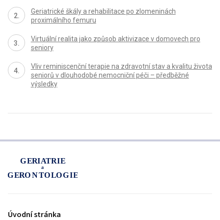
Geriatrické škály a rehabilitace po zlomeninách
proximálního femuru
Virtuální realita jako způsob aktivizace v domovech pro
seniory
Vliv reminiscenční terapie na zdravotní stav a kvalitu života
seniorů v dlouhodobé nemocniční péči – předběžné
výsledky
proLékaře.cz
Úvodní stránka