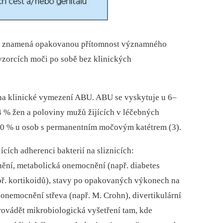
U) znamená opakovanou přítomnost významného
vzorcích moči po sobě bez klinických
 na klinické vymezení ABU. ABU se vyskytuje u 6–
4 % žen a poloviny mužů žijících v léčebných
00 % u osob s permanentním močovým katétrem (3).
ch adherenci bakterií na sliznicích:
ění, metabolická onemocnění (např. diabetes
apř. kortikoidů), stavy po opakovaných výkonech na
onemocnění střeva (např. M. Crohn), divertikulární
ovádět mikrobiologická vyšetření tam, kde