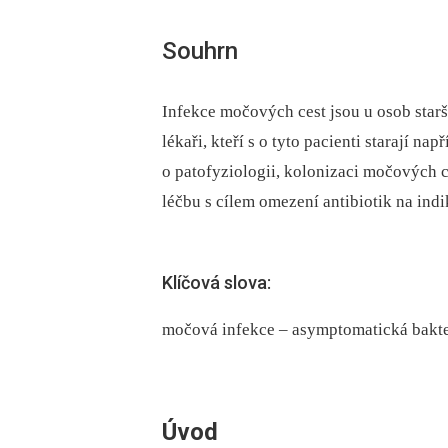
Souhrn
Infekce močových cest jsou u osob starší
lékaři, kteří s o tyto pacienti starají n
o patofyziologii, kolonizaci močových c
léčbu s cílem omezení antibiotik na indi
Klíčová slova:
močová infekce – asymptomatická bakter
Úvod