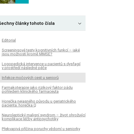
šechny články tohoto čísla
Editorial
Screeningové testy kognitivních funkcí – jaké
jsou možnosti kromě MMSE?
Logopedická intervence u pacientů s dysfagií
v prostředí následné péče
Infekce močových cest u seniorů
Farmakoterapie jako rizikový faktor pádu
pohledem klinického farmaceuta
Horečka nejasného původu u geriatrického
pacienta: horečka Q
Neuroleptický maligní syndrom – život ohrožující
komplikace léčby antipsychotiky
Překvapivá příčina poruchy vědomí u seniorky