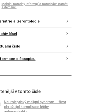
Mobilní poradny informují o poruchách paměti
a demenci
eriatrie a Gerontologie
chiv čísel
tuální číslo
nformace o časopisu
tenější v tomto čísle
Neuroleptický maligní syndrom – život
ohrožující komplikace léčby
antipsychotiky