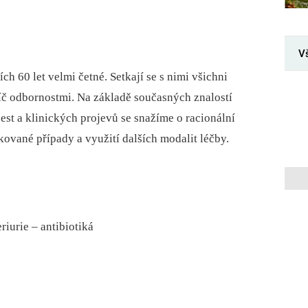
V
ch 60 let velmi četné. Setkají se s nimi všichni
apříč odbornostmi. Na základě současných znalostí
est a klinických projevů se snažíme o racionální
kované případy a využití dalších modalit léčby.
iurie – antibiotiká