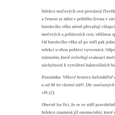
Infekce močových cest provázejí člověk
a četnost se mění v průběhu života v zá
batolecího věku mírně převažují chlapc
močových a pohlavních cest, většinou s
Od batolecího věku až po stáří pak jedn
infekcí u obou pohlaví vyrovnává. Odp
stárnutím, které ovlivňují evakuaci moč
náchylností k vytváření bakteriálních bi
Poznámka: Věkové hranice kalendářně dl
a od 90 let vlastní stáří. Dle současných
věk (2).
Obecně lze říci, že se ve stáří pravidel
Infekce znamená již onemocnění, které n