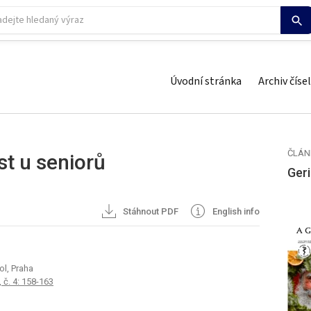
Úvodní stránka
Archiv čísel
ČLÁN
t u seniorů
Geri
Stáhnout PDF
English info
l, Praha
 č. 4: 158-163