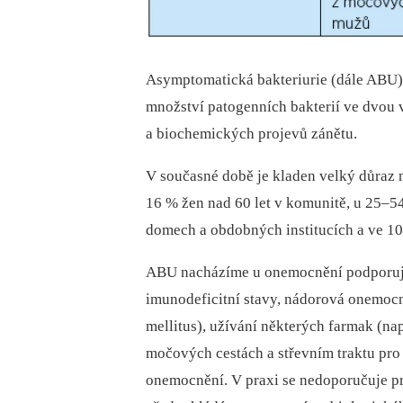
Asymptomatická bakteriurie (dále AB
množství patogenních bakterií ve dvou 
a biochemických projevů zánětu.
V současné době je kladen velký důraz
16 % žen nad 60 let v komunitě, u 25–5
domech a obdobných institucích a ve 1
ABU nacházíme u onemocnění podporující
imunodeficitní stavy, nádorová onemocn
mellitus), užívání některých farmak (n
močových cestách a střevním traktu pro 
onemocnění. V praxi se nedoporučuje pr