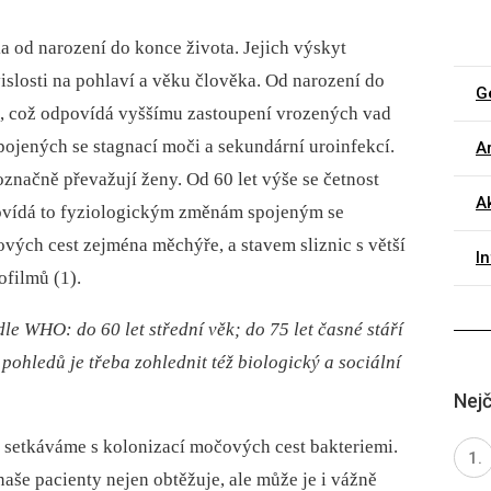
a od narození do konce života. Jejich výskyt
vislosti na pohlaví a věku člověka. Od narození do
G
i, což odpovídá vyššímu zastoupení vrozených vad
pojených se stagnací moči a sekundární uroinfekcí.
Ar
označně převažují ženy. Od 60 let výše se četnost
Ak
ovídá to fyziologickým změnám spojeným se
ových cest zejména měchýře, a stavem sliznic s větší
I
ofilmů (1).
e WHO: do 60 let střední věk; do 75 let časné stáří
 pohledů je třeba zohlednit též biologický a sociální
Nejč
ně setkáváme s kolonizací močových cest bakteriemi.
aše pacienty nejen obtěžuje, ale může je i vážně