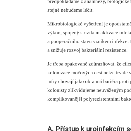
předpokládáme z anamnézy, biologického
stejně nebudeme léčit.
Mikrobiologické vyšetření je opodstatn
výkon, spojený s rizikem aktivace infe
a pooperačního stavu vznikem infekce.T
a snižuje rozvoj bakteriální rezistence.
Je třeba opakovaně zdůrazňovat, že cíl
kolonizace močových cest nelze trvale vy
míry chovají jako obranná bariéra prot
kolonisty zlikvidujeme neuváženým podá
komplikovanější polyrezistentními bakte
A. Přístup k uroinfekcím 