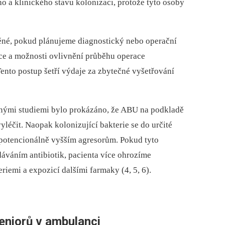
 a klinického stavu kolonizaci, protože tyto osoby
ěné, pokud plánujeme diagnostický nebo operační
kce a možnosti ovlivnění průběhu operace
ento postup šetří výdaje za zbytečné vyšetřování
enými studiemi bylo prokázáno, že ABU na podkladě
léčit. Naopak kolonizující bakterie se do určité
i potencionálně vyšším agresorům. Pokud tyto
váním antibiotik, pacienta více ohrozíme
riemi a expozicí dalšími farmaky (4, 5, 6).
seniorů v ambulanci