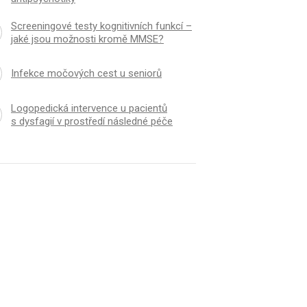
Screeningové testy kognitivních funkcí –
jaké jsou možnosti kromě MMSE?
Infekce močových cest u seniorů
Logopedická intervence u pacientů
s dysfagií v prostředí následné péče