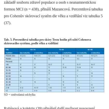
základě souboru zdravé populace a osob s neanamnestickou
formou MCI (n = 438), přináší Mazancová. Percentilová tabulka
pro Cohenův skórovací systém dle věku a vzdělání viz tabulka 5
(37).
Tab. 5. Percentilová tabulka pro skóry Testu hodin při užití Cohenova
skórovacího systému, podle věku a vzdělání
SD = směrodatná odchylka
Rubínová a kolektiv (39) přinášejí další možnost posouzení