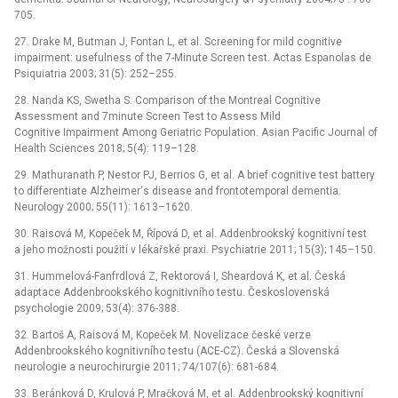
705.
27. Drake M, Butman J, Fontan L, et al. Screening for mild cognitive
impairment: usefulness of the 7-Minute Screen test. Actas Espanolas de
Psiquiatria 2003; 31(5): 252–255.
28. Nanda KS, Swetha S. Comparison of the Montreal Cognitive
Assessment and 7minute Screen Test to Assess Mild
Cognitive Impairment Among Geriatric Population. Asian Pacific Journal of
Health Sciences 2018; 5(4): 119–128.
29. Mathuranath P, Nestor PJ, Berrios G, et al. A brief cognitive test battery
to differentiate Alzheimer‘s disease and frontotemporal dementia.
Neurology 2000; 55(11): 1613–1620.
30. Raisová M, Kopeček M, Řípová D, et al. Addenbrookský kognitivní test
a jeho možnosti použití v lékařské praxi. Psychiatrie 2011; 15(3); 145–150.
31. Hummelová-Fanfrdlová Z, Rektorová I, Sheardová K, et al. Česká
adaptace Addenbrookského kognitivního testu. Československá
psychologie 2009; 53(4): 376-388.
32. Bartoš A, Raisová M, Kopeček M. Novelizace české verze
Addenbrookského kognitivního testu (ACE-CZ). Česká a Slovenská
neurologie a neurochirurgie 2011; 74/107(6): 681-684.
33. Beránková D, Krulová P, Mračková M, et al. Addenbrookský kognitivní