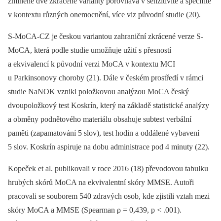
zmíněné dvě zkrácené varianty porovnává v senzitivitě a specifitě
v kontextu různých onemocnění, více viz původní studie (20).
S-MoCA-CZ je českou variantou zahraniční zkrácené verze S-
MoCA, která podle studie umožňuje užití s přesností
a ekvivalencí k původní verzi MoCA v kontextu MCI
u Parkinsonovy choroby (21). Dále v českém prostředí v rámci
studie NaNOK vznikl položkovou analýzou MoCA český
dvoupoložkový test Koskrín, který na základě statistické analýzy
a obměny podnětového materiálu obsahuje subtest verbální
paměti (zapamatování 5 slov), test hodin a oddálené vybavení
5 slov. Koskrín aspiruje na dobu administrace pod 4 minuty (22).
Kopeček et al. publikovali v roce 2016 (18) převodovou tabulku
hrubých skórů MoCA na ekvivalentní skóry MMSE. Autoři
pracovali se souborem 540 zdravých osob, kde zjistili vztah mezi
skóry MoCA a MMSE (Spearman ρ = 0,439, p < .001).