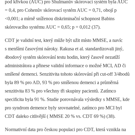
pod křivkou (AUC) pro Shulmanův skórovací systém byla AUC
= 0,4, pro Cohenův skórovací systém AUC = 0,71, obojí p
<0,001; a mírně sníženou diskriminační schopnost Babins
skórovacího systému AUC = 0,65; p = 0,012 (37).
CDT je validní test, který může být užit místo MMSE, a navíc
s menšími časovými nároky. Rakusa et al. standardizovali jiný,
4bodový systém skórování testu hodin, který časově nezatíží
administrátora a přinese validní informace o možné MCI, AD či
smíšené demenci. Senzitivita tohoto skórování při cut-off 3/4bodů
byla 89 % pro AD, 93 % pro smíšenou demenci a průměrná
senzitivita 83 % pro všechny tři skupiny pacientů. Zatímco
specificita byla 91 %. Studie porovnávala výsledky s MMSE, kde
pro syndrom demence byly srovnatelné, zatímco pro MCI byl
CDT daleko citlivější ( MMSE 20 % vs. CDT 69 %) (38).
Normativní data pro českou populaci pro CDT, která vznikla na