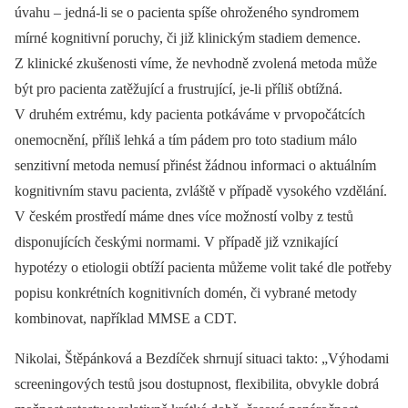
úvahu –⁠ jedná-li se o pacienta spíše ohroženého syndromem
mírné kognitivní poruchy, či již klinickým stadiem demence.
Z klinické zkušenosti víme, že nevhodně zvolená metoda může
být pro pacienta zatěžující a frustrující, je-li příliš obtížná.
V druhém extrému, kdy pacienta potkáváme v prvopočátcích
onemocnění, příliš lehká a tím pádem pro toto stadium málo
senzitivní metoda nemusí přinést žádnou informaci o aktuálním
kognitivním stavu pacienta, zvláště v případě vysokého vzdělání.
V českém prostředí máme dnes více možností volby z testů
disponujících českými normami. V případě již vznikající
hypotézy o etiologii obtíží pacienta můžeme volit také dle potřeby
popisu konkrétních kognitivních domén, či vybrané metody
kombinovat, například MMSE a CDT.
Nikolai, Štěpánková a Bezdíček shrnují situaci takto: „Výhodami
screeningových testů jsou dostupnost, flexibilita, obvykle dobrá