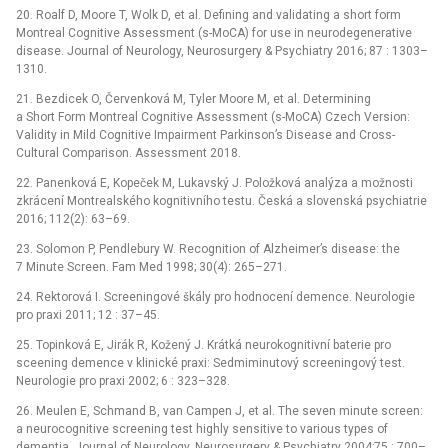
20. Roalf D, Moore T, Wolk D, et al. Defining and validating a short form
Montreal Cognitive Assessment (s-MoCA) for use in neurodegenerative
disease. Journal of Neurology, Neurosurgery & Psychiatry 2016; 87 : 1303–
1310.
21. Bezdicek O, Červenková M, Tyler Moore M, et al. Determining
a Short Form Montreal Cognitive Assessment (s-MoCA) Czech Version:
Validity in Mild Cognitive Impairment Parkinson’s Disease and Cross-
Cultural Comparison. Assessment 2018.
22. Panenková E, Kopeček M, Lukavský J. Položková analýza a možnosti
zkrácení Montrealského kognitivního testu. Česká a slovenská psychiatrie
2016; 112(2): 63–69.
23. Solomon P, Pendlebury W. Recognition of Alzheimer’s disease: the
7 Minute Screen. Fam Med 1998; 30(4): 265–271.
24. Rektorová I. Screeningové škály pro hodnocení demence. Neurologie
pro praxi 2011; 12 : 37–45.
25. Topinková E, Jirák R, Kožený J. Krátká neurokognitivní baterie pro
sceening demence v klinické praxi: Sedmiminutový screeningový test.
Neurologie pro praxi 2002; 6 : 323–328.
26. Meulen E, Schmand B, van Campen J, et al. The seven minute screen:
a neurocognitive screening test highly sensitive to various types of
dementia. Journal of Neurology, Neurosurgery & Psychiatry 2004;75 : 700–