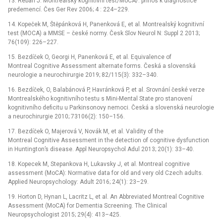
13. Reban J. Montrealský kognitivní test/MoCA/: přínos k diagnostice
predemencí. Čes Ger Rev 2006; 4 : 224–229.
14. Kopeček M, Štěpánková H, Panenková E, et al. Montrealský kognitivní
test (MOCA) a MMSE –⁠ české normy. Česk Slov Neurol N: Suppl 2 2013;
76(109): 226–227.
15. Bezdíček O, Georgi H, Panenková E, et al. Equivalence of
Montreal Cognitive Assessment alternate forms. Česká a slovenská
neurologie a neurochirurgie 2019; 82/115(3): 332–340.
16. Bezdíček, O, Balabánová P, Havránková P, et al. Srovnání české verze
Montrealského kognitivního testu s Mini-Mental State pro stanovení
kognitivního deficitu u Parkinsonovy nemoci. Česká a slovenská neurologie
a neurochirurgie 2010; 73106(2): 150–156.
17. Bezdíček O, Majerová V, Novák M, et al. Validity of the
Montreal Cognitive Assessment in the detection of cognitive dysfunction
in Huntington’s disease. Appl Neuropsychol Adul 2013; 20(1): 33–40.
18. Kopecek M, Stepankova H, Lukavsky J, et al. Montreal cognitive
assessment (MoCA): Normative data for old and very old Czech adults.
Applied Neuropsychology: Adult 2016; 24(1): 23–29.
19. Horton D, Hynan L, Lacritz L, et al. An Abbreviated Montreal Cognitive
Assessment (MoCA) for Dementia Screening. The Clinical
Neuropsychologist 2015; 29(4): 413–425.