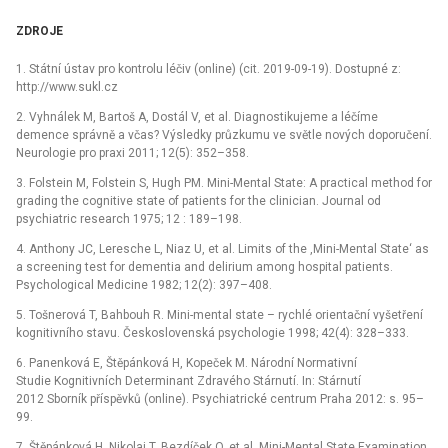
ZDROJE
1. Státní ústav pro kontrolu léčiv (online) (cit. 2019-09-19). Dostupné z:
http://www.sukl.cz
2. Vyhnálek M, Bartoš A, Dostál V, et al. Diagnostikujeme a léčíme
demence správně a včas? Výsledky průzkumu ve světle nových doporučení.
Neurologie pro praxi 2011; 12(5): 352–358.
3. Folstein M, Folstein S, Hugh PM. Mini-Mental State: A practical method for
grading the cognitive state of patients for the clinician. Journal od
psychiatric research 1975; 12 : 189–198.
4. Anthony JC, Leresche L, Niaz U, et al. Limits of the ,Mini-Mental State‘ as
a screening test for dementia and delirium among hospital patients.
Psychological Medicine 1982; 12(2): 397–408.
5. Tošnerová T, Bahbouh R. Mini-mental state –⁠ rychlé orientační vyšetření
kognitivního stavu. Československá psychologie 1998; 42(4): 328–333.
6. Panenková E, Štěpánková H, Kopeček M. Národní Normativní
Studie Kognitivních Determinant Zdravého Stárnutí. In: Stárnutí
2012 Sborník příspěvků (online). Psychiatrické centrum Praha 2012: s. 95–
99.
7. Štěpánková H, Nikolai T, Bezdíček O, et al. Mini-Mental State Examination