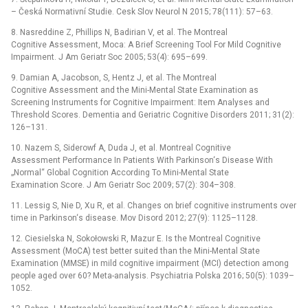
–⁠ Česká Normativní Studie. Cesk Slov Neurol N 2015; 78(111): 57–63.
8. Nasreddine Z, Phillips N, Badirian V, et al. The Montreal
Cognitive Assessment, Moca: A Brief Screening Tool For Mild Cognitive
Impairment. J Am Geriatr Soc 2005; 53(4): 695–699.
9. Damian A, Jacobson, S, Hentz J, et al. The Montreal
Cognitive Assessment and the Mini-Mental State Examination as
Screening Instruments for Cognitive Impairment: Item Analyses and
Threshold Scores. Dementia and Geriatric Cognitive Disorders 2011; 31(2):
126–131.
10. Nazem S, Siderowf A, Duda J, et al. Montreal Cognitive
Assessment Performance In Patients With Parkinson‘s Disease With
„Normal“ Global Cognition According To Mini-Mental State
Examination Score. J Am Geriatr Soc 2009; 57(2): 304–308.
11. Lessig S, Nie D, Xu R, et al. Changes on brief cognitive instruments over
time in Parkinson‘s disease. Mov Disord 2012; 27(9): 1125–1128.
12. Ciesielska N, Sokołowski R, Mazur E. Is the Montreal Cognitive
Assessment (MoCA) test better suited than the Mini-Mental State
Examination (MMSE) in mild cognitive impairment (MCI) detection among
people aged over 60? Meta-analysis. Psychiatria Polska 2016; 50(5): 1039–
1052.