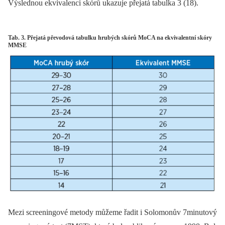
Výslednou ekvivalenci skórů ukazuje přejatá tabulka 3 (18).
Tab. 3. Přejatá převodová tabulku hrubých skórů MoCA na ekvivalentní skóry
MMSE
Mezi screeningové metody můžeme řadit i Solomonův 7minutový