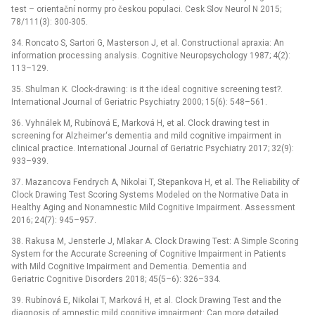
test –⁠ orientační normy pro českou populaci. Cesk Slov Neurol N 2015;
78/111(3): 300-305.
34. Roncato S, Sartori G, Masterson J, et al. Constructional apraxia: An
information processing analysis. Cognitive Neuropsychology 1987; 4(2):
113–129.
35. Shulman K. Clock-drawing: is it the ideal cognitive screening test?.
International Journal of Geriatric Psychiatry 2000; 15(6): 548–561.
36. Vyhnálek M, Rubínová E, Marková H, et al. Clock drawing test in
screening for Alzheimer‘s dementia and mild cognitive impairment in
clinical practice. International Journal of Geriatric Psychiatry 2017; 32(9):
933–939.
37. Mazancova Fendrych A, Nikolai T, Stepankova H, et al. The Reliability of
Clock Drawing Test Scoring Systems Modeled on the Normative Data in
Healthy Aging and Nonamnestic Mild Cognitive Impairment. Assessment
2016; 24(7): 945–957.
38. Rakusa M, Jensterle J, Mlakar A. Clock Drawing Test: A Simple Scoring
System for the Accurate Screening of Cognitive Impairment in Patients
with Mild Cognitive Impairment and Dementia. Dementia and
Geriatric Cognitive Disorders 2018; 45(5–6): 326–334.
39. Rubínová E, Nikolai T, Marková H, et al. Clock Drawing Test and the
diagnosis of amnestic mild cognitive impairment: Can more detailed