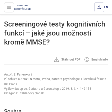
EN
proLékaře.cz
Screeningové testy kognitivních
funkcí – jaké jsou možnosti
kromě MMSE?
Stáhnout PDF
English info
Autoři: E. Panenková
Působiště autorů: FN Motol, Praha, Katedra psychologie, Filozofická fakulta
UK, Praha
Vyšlo v časopise:
Geriatrie a Gerontologie 2019, 8, č. 4: 149-153
Kategorie: Přehledový článek
Souhrn