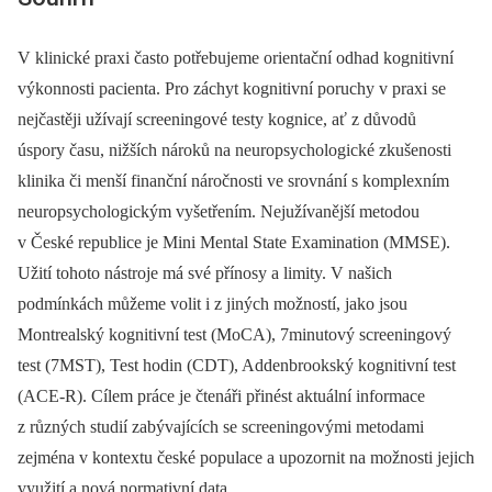
V klinické praxi často potřebujeme orientační odhad kognitivní
výkonnosti pacienta. Pro záchyt kognitivní poruchy v praxi se
nejčastěji užívají screeningové testy kognice, ať z důvodů
úspory času, nižších nároků na neuropsychologické zkušenosti
klinika či menší finanční náročnosti ve srovnání s komplexním
neuropsychologickým vyšetřením. Nejužívanější metodou
v České republice je Mini Mental State Examination (MMSE).
Užití tohoto nástroje má své přínosy a limity. V našich
podmínkách můžeme volit i z jiných možností, jako jsou
Montrealský kognitivní test (MoCA), 7minutový screeningový
test (7MST), Test hodin (CDT), Addenbrookský kognitivní test
(ACE-R). Cílem práce je čtenáři přinést aktuální informace
z různých studií zabývajících se screeningovými metodami
zejména v kontextu české populace a upozornit na možnosti jejich
využití a nová normativní data.