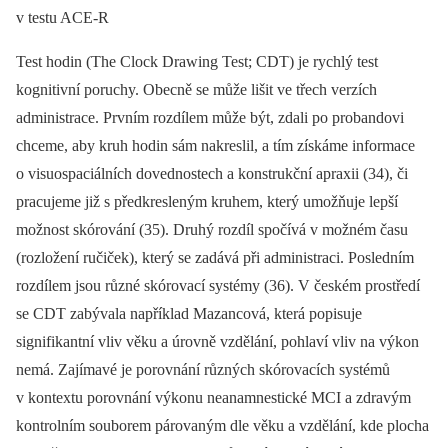
v testu ACE-R
Test hodin (The Clock Drawing Test; CDT) je rychlý test
kognitivní poruchy. Obecně se může lišit ve třech verzích
administrace. Prvním rozdílem může být, zdali po probandovi
chceme, aby kruh hodin sám nakreslil, a tím získáme informace
o visuospaciálních dovednostech a konstrukční apraxii (34), či
pracujeme již s předkresleným kruhem, který umožňuje lepší
možnost skórování (35). Druhý rozdíl spočívá v možném času
(rozložení ručiček), který se zadává při administraci. Posledním
rozdílem jsou různé skórovací systémy (36). V českém prostředí
se CDT zabývala například Mazancová, která popisuje
signifikantní vliv věku a úrovně vzdělání, pohlaví vliv na výkon
nemá. Zajímavé je porovnání různých skórovacích systémů
v kontextu porovnání výkonu neanamnestické MCI a zdravým
kontrolním souborem párovaným dle věku a vzdělání, kde plocha