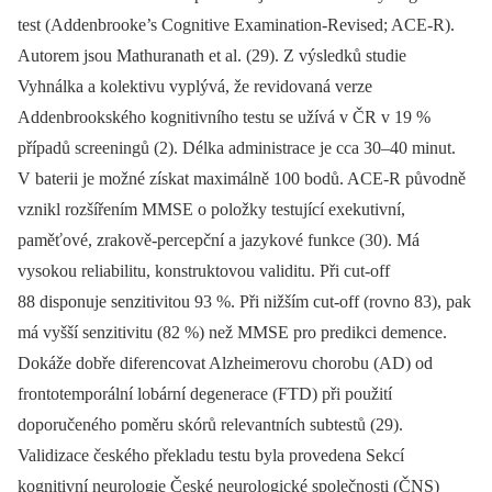
test (Addenbrooke’s Cognitive Examination-Revised; ACE-R).
Autorem jsou Mathuranath et al. (29). Z výsledků studie
Vyhnálka a kolektivu vyplývá, že revidovaná verze
Addenbrookského kognitivního testu se užívá v ČR v 19 %
případů screeningů (2). Délka administrace je cca 30–40 minut.
V baterii je možné získat maximálně 100 bodů. ACE-R původně
vznikl rozšířením MMSE o položky testující exekutivní,
paměťové, zrakově-percepční a jazykové funkce (30). Má
vysokou reliabilitu, konstruktovou validitu. Při cut-off
88 disponuje senzitivitou 93 %. Při nižším cut-off (rovno 83), pak
má vyšší senzitivitu (82 %) než MMSE pro predikci demence.
Dokáže dobře diferencovat Alzheimerovu chorobu (AD) od
frontotemporální lobární degenerace (FTD) při použití
doporučeného poměru skórů relevantních subtestů (29).
Validizace českého překladu testu byla provedena Sekcí
kognitivní neurologie České neurologické společnosti (ČNS)