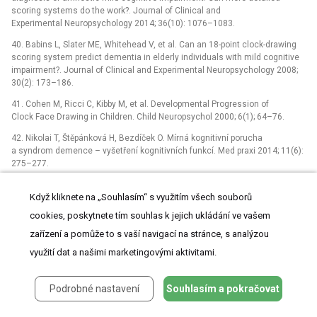
scoring systems do the work?. Journal of Clinical and
Experimental Neuropsychology 2014; 36(10): 1076–1083.
40. Babins L, Slater ME, Whitehead V, et al. Can an 18-point clock-drawing
scoring system predict dementia in elderly individuals with mild cognitive
impairment?. Journal of Clinical and Experimental Neuropsychology 2008;
30(2): 173–186.
41. Cohen M, Ricci C, Kibby M, et al. Developmental Progression of
Clock Face Drawing in Children. Child Neuropsychol 2000; 6(1); 64–76.
42. Nikolai T, Štěpánková H, Bezdíček O. Mírná kognitivní porucha
a syndrom demence –⁠ vyšetření kognitivních funkcí. Med praxi 2014; 11(6):
275–277.
Když kliknete na „Souhlasím“ s využitím všech souborů
ŠTÍTKY
cookies, poskytnete tím souhlas k jejich ukládání ve vašem
Geriatrie a gerontologie
Praktické lékařství pro dospělé
zařízení a pomůže to s vaší navigací na stránce, s analýzou
Protetika
využití dat a našimi marketingovými aktivitami.
Podrobné nastavení
Souhlasím a pokračovat