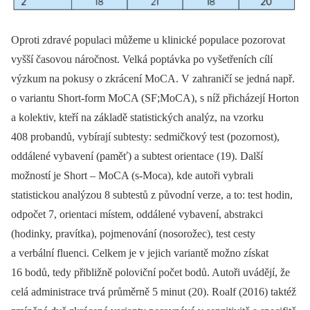
Oproti zdravé populaci můžeme u klinické populace pozorovat
vyšší časovou náročnost. Velká poptávka po vyšetřeních cílí
výzkum na pokusy o zkrácení MoCA. V zahraničí se jedná např.
o variantu Short-form MoCA (SF;MoCA), s níž přicházejí Horton
a kolektiv, kteří na základě statistických analýz, na vzorku
408 probandů, vybírají subtesty: sedmičkový test (pozornost),
oddálené vybavení (paměť) a subtest orientace (19). Další
možností je Short –⁠ MoCA (s-Moca), kde autoři vybrali
statistickou analýzou 8 subtestů z původní verze, a to: test hodin,
odpočet 7, orientaci místem, oddálené vybavení, abstrakci
(hodinky, pravítka), pojmenování (nosorožec), test cesty
a verbální fluenci. Celkem je v jejich variantě možno získat
16 bodů, tedy přibližně poloviční počet bodů. Autoři uvádějí, že
celá administrace trvá průměrně 5 minut (20). Roalf (2016) taktéž