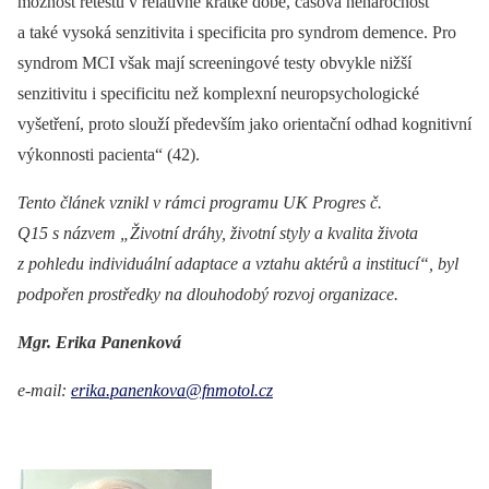
možnost retestu v relativně krátké době, časová nenáročnost
a také vysoká senzitivita i specificita pro syndrom demence. Pro
syndrom MCI však mají screeningové testy obvykle nižší
senzitivitu i specificitu než komplexní neuropsychologické
vyšetření, proto slouží především jako orientační odhad kognitivní
výkonnosti pacienta“ (42).
Tento článek vznikl v rámci programu UK Progres č.
Q15 s názvem „Životní dráhy, životní styly a kvalita života
z pohledu individuální adaptace a vztahu aktérů a institucí“, byl
podpořen prostředky na dlouhodobý rozvoj organizace.
Mgr. Erika Panenková
e-mail:
erika.panenkova@fnmotol.cz