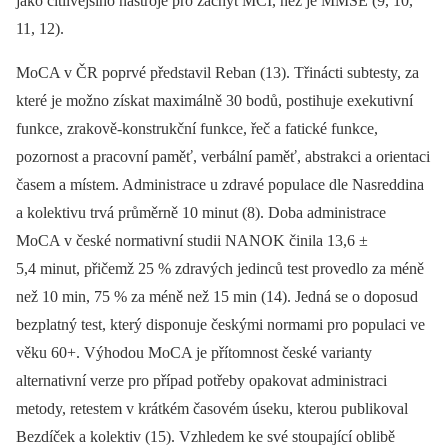
jako citlivějšího nástroje pro záchyt MCI, než je MMSE (9, 10,
11, 12).
MoCA v ČR poprvé představil Reban (13). Třinácti subtesty, za
které je možno získat maximálně 30 bodů, postihuje exekutivní
funkce, zrakově-konstrukční funkce, řeč a fatické funkce,
pozornost a pracovní paměť, verbální paměť, abstrakci a orientaci
časem a místem. Administrace u zdravé populace dle Nasreddina
a kolektivu trvá průměrně 10 minut (8). Doba administrace
MoCA v české normativní studii NANOK činila 13,6 ±
5,4 minut, přičemž 25 % zdravých jedinců test provedlo za méně
než 10 min, 75 % za méně než 15 min (14). Jedná se o doposud
bezplatný test, který disponuje českými normami pro populaci ve
věku 60+. Výhodou MoCA je přítomnost české varianty
alternativní verze pro případ potřeby opakovat administraci
metody, retestem v krátkém časovém úseku, kterou publikoval
Bezdíček a kolektiv (15). Vzhledem ke své stoupající oblibě