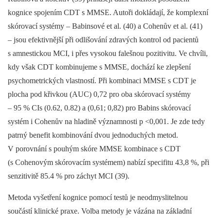
kognice spojením CDT s MMSE. Autoři dokládají, že komplexní
skórovací systémy –⁠ Babinsové et al. (40) a Cohenův et al. (41)
–⁠ jsou efektivnější při odlišování zdravých kontrol od pacientů
s amnestickou MCI, i přes vysokou falešnou pozitivitu. Ve chvíli,
kdy však CDT kombinujeme s MMSE, dochází ke zlepšení
psychometrických vlastností. Při kombinaci MMSE s CDT je
plocha pod křivkou (AUC) 0,72 pro oba skórovací systémy
–⁠ 95 % CIs (0.62, 0.82) a (0,61; 0,82) pro Babins skórovací
systém i Cohenův na hladině významnosti p <0,001. Je zde tedy
patrný benefit kombinování dvou jednoduchých metod.
V porovnání s pouhým skóre MMSE kombinace s CDT
(s Cohenovým skórovacím systémem) nabízí specifitu 43,8 %, při
senzitivitě 85.4 % pro záchyt MCI (39).
Metoda vyšetření kognice pomocí testů je neodmyslitelnou
součástí klinické praxe. Volba metody je vázána na základní