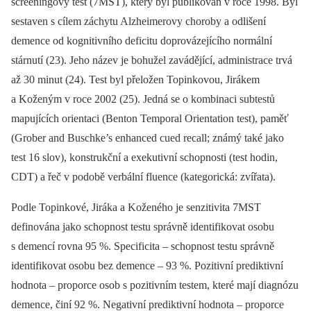
screeningový test (7MST), který byl publikován v roce 1998. Byl
sestaven s cílem záchytu Alzheimerovy choroby a odlišení
demence od kognitivního deficitu doprovázejícího normální
stárnutí (23). Jeho název je bohužel zavádějící, administrace trvá
až 30 minut (24). Test byl přeložen Topinkovou, Jirákem
a Koženým v roce 2002 (25). Jedná se o kombinaci subtestů
mapujících orientaci (Benton Temporal Orientation test), paměť
(Grober and Buschke’s enhanced cued recall; známý také jako
test 16 slov), konstrukční a exekutivní schopnosti (test hodin,
CDT) a řeč v podobě verbální fluence (kategorická: zvířata).
Podle Topinkové, Jiráka a Koženého je senzitivita 7MST
definována jako schopnost testu správně identifikovat osobu
s demencí rovna 95 %. Specificita –⁠ schopnost testu správně
identifikovat osobu bez demence –⁠ 93 %. Pozitivní prediktivní
hodnota –⁠ proporce osob s pozitivním testem, které mají diagnózu
demence, činí 92 %. Negativní prediktivní hodnota –⁠ proporce