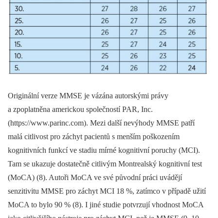
Originální verze MMSE je vázána autorskými právy
a zpoplatněna americkou společností PAR, Inc.
(https://www.parinc.com). Mezi další nevýhody MMSE patří
malá citlivost pro záchyt pacientů s menším poškozením
kognitivních funkcí ve stadiu mírné kognitivní poruchy (MCI).
Tam se ukazuje dostatečně citlivým Montrealský kognitivní test
(MoCA) (8). Autoři MoCA ve své původní práci uvádějí
senzitivitu MMSE pro záchyt MCI 18 %, zatímco v případě užití
MoCA to bylo 90 % (8). I jiné studie potvrzují vhodnost MoCA