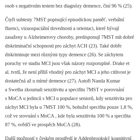
osob s negativním testem bez diagnózy demence, činí 96 % (25).
Čtyři subtesty 7MST popisující episodickou paměť, verbální
fluenci, vizuospaciální dovednosti a orientaci, které bývají
zasaženy u Alzheimerovy choroby, predisponují 7MST mít dobré
diskriminační schopnosti pro záchyt ACH (23). Také dobře
diskriminuje mezi různými typy demence (26). Se záchytem
poruchy ve stadiu MCI jsou však názory rozporuplné. Drake et
al. tvrdí, že není příliš vhodný pro záchyt MCI a jeho citlivost je
dostatečná až u mírné demence (27). Autoři Nanda Kumar
a Swetha zkoumali senzitivitu a specifitu 7MST v porovnání
s MoCA u jedinců s MCI u populace seniorů, kdy senzitivita pro
záchyt MCI byla u 7MST 100 %, bohužel specifita pouze 1,8 %,
což ve srovnání s MoCA , kde byla senzitivita 100 % a specifita
87 %, svědčí ve prospěch MoCA (28).
Další možností v českém prostředí je Addenbrookský kognitivní