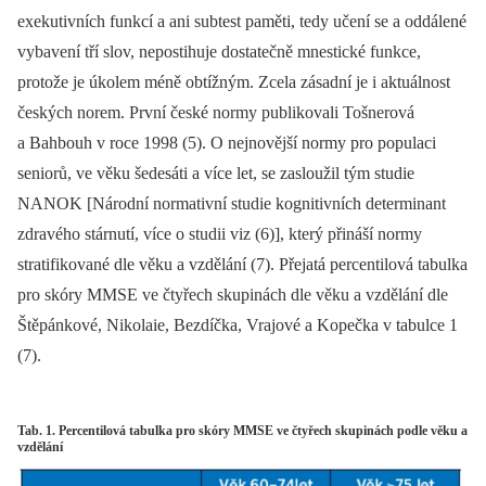
exekutivních funkcí a ani subtest paměti, tedy učení se a oddálené
vybavení tří slov, nepostihuje dostatečně mnestické funkce,
protože je úkolem méně obtížným. Zcela zásadní je i aktuálnost
českých norem. První české normy publikovali Tošnerová
a Bahbouh v roce 1998 (5). O nejnovější normy pro populaci
seniorů, ve věku šedesáti a více let, se zasloužil tým studie
NANOK [Národní normativní studie kognitivních determinant
zdravého stárnutí, více o studii viz (6)], který přináší normy
stratifikované dle věku a vzdělání (7). Přejatá percentilová tabulka
pro skóry MMSE ve čtyřech skupinách dle věku a vzdělání dle
Štěpánkové, Nikolaie, Bezdíčka, Vrajové a Kopečka v tabulce 1
(7).
Tab. 1. Percentilová tabulka pro skóry MMSE ve čtyřech skupinách podle věku a
vzdělání