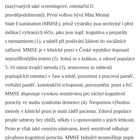
(nazývaných také screeningové, orientační či
pravděpodobnostní). První volbou bývá Mini Mental
State Examination (MMSE), jehož výsledky jsou nezbytné i před
indikací vybraných léčiv, jako jsou např. kognitiva a preparáty
s memantinem (1), a taktéž při podávání žádosti do sociálních
zařízení. MMSE je v klinické praxi v České republice doposud
nejrozšířenějším testem (2). Jedná se o krátkou, u zdravé populace
5–10 minut trvající metodu (3), sestavenou ze subtestů
popisujících orientaci v čase a místě, pozornost a pracovní paměť,
verbální paměť, konstrukční schopnosti, porozumění, praxi a řeč.
MMSE disponuje vysokou senzitivitou pro záchyt kognitivní
poruchy ve stadiu syndromu demence (4). Nespornou výhodou
metody v klinické praxi je malá zátěž pacienta. Zdravá populace
projde subtesty bez obtíží, někdy i s oponováním o jejich lehkosti.
Proto je však také cenným nástrojem, který senzitivně odhaluje
závažnou kognitivní poruchu. MMSE bohužel neumožňuje popis