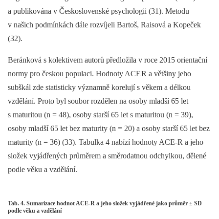
a publikována v Československé psychologii (31). Metodu
v našich podmínkách dále rozvíjeli Bartoš, Raisová a Kopeček
(32).
Beránková s kolektivem autorů předložila v roce 2015 orientační
normy pro českou populaci. Hodnoty ACE R a většiny jeho
subškál zde statisticky významně korelují s věkem a délkou
vzdělání. Proto byl soubor rozdělen na osoby mladší 65 let
s maturitou (n = 48), osoby starší 65 let s maturitou (n = 39),
osoby mladší 65 let bez maturity (n = 20) a osoby starší 65 let bez
maturity (n = 36) (33). Tabulka 4 nabízí hodnoty ACE-R a jeho
složek vyjádřených průměrem a směrodatnou odchylkou, dělené
podle věku a vzdělání.
Tab. 4. Sumarizace hodnot ACE-R a jeho složek vyjádřené jako průměr ± SD
podle věku a vzdělání