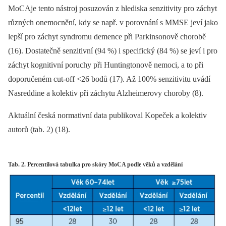
MoCAje tento nástroj posuzován z hlediska senzitivity pro záchyt
různých onemocnění, kdy se např. v porovnání s MMSE jeví jako
lepší pro záchyt syndromu demence při Parkinsonově chorobě
(16). Dostatečně senzitivní (94 %) i specifický (84 %) se jeví i pro
záchyt kognitivní poruchy při Huntingtonově nemoci, a to při
doporučeném cut-off <26 bodů (17). Až 100% senzitivitu uvádí
Nasreddine a kolektiv při záchytu Alzheimerovy choroby (8).
Aktuální česká normativní data publikoval Kopeček a kolektiv
autorů (tab. 2) (18).
Tab. 2. Percentilová tabulka pro skóry MoCA podle věků a vzdělání