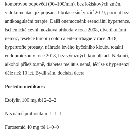
komorovou odpovědí (90–100/min), bez ložiskových změn,
v dokumentaci již popsaná fibrilace síní v září 2019; pacient bez
antikoagulační terapie. Další onemocnění: esenciální hypertenze,
ischemická cévní mozková příhoda v roce 2008, divertikulární
nemoc, resekce tumoru colon a enterorrhagie v roce 2018,
hypertrofie prostaty, náhrada levého kyčelního kloubu totální
endoprotézou v roce 2018, bez výrazných komplikací. Nekouří,
alkohol příležitostně, diabetes mellitus nemá, léčí se s hypertenzí
déle než 10 let. Bydlí sám, dochází dcera.
Poslední medikace:
Etofylin 100 mg tbl 2–2–2
Neznámé probiotikum 1–1–1
Furosemid 40 mg tbl 1–0–0