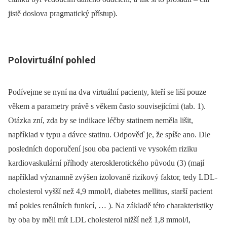
jistě doslova pragmatický přístup).
Polovirtuální pohled
Podívejme se nyní na dva virtuální pacienty, kteří se liší pouze
věkem a parametry právě s věkem často souvisejícími (tab. 1).
Otázka zní, zda by se indikace léčby statinem neměla lišit,
například v typu a dávce statinu. Odpověď je, že spíše ano. Dle
posledních doporučení jsou oba pacienti ve vysokém riziku
kardiovaskulární příhody aterosklerotického původu (3) (mají
například významně zvýšen izolovaně rizikový faktor, tedy LDL-
cholesterol vyšší než 4,9 mmol/l, diabetes mellitus, starší pacient
má pokles renálních funkcí, … ). Na základě této charakteristiky
by oba by měli mít LDL cholesterol nižší než 1,8 mmol/l,