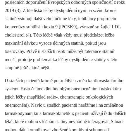
posledních doporučení Evropských odborných společností z roku
2019 (3). Z hlediska léčby dyslipidémií nyní na scénu kromě
statinů vstupují další velmi účinné léky, inhibitory proprotein
konvertázy subtilisin kexin 9 (iPCSK9), výrazně snižující LDL
cholesterol (4). Této léčbě však vždy musí předcházet léčba
maximání dávkou vysoce účinných statinů, pokud jsou
tolerovány. Právě u starších osob může být tolerance statinů
menší, proto je problematika léčby dyslipidémie statiny v této
skupině ještě aktuálnější.
U starších pacientů kromě pokročilých změn kardiovaskulárního
systému často čelíme dlouhodobým onemocněním i následkům
jejich léčby (například radio-, chemoterapie onkologických
onemocnění). Navíc u starších pacientů narážíme i na změněnou
farmakodynamiku a farmakokinetiku; pacienti užívají řadu dalších
léků, které mohou s léčbou statiny nevhodně interagovat. Situaci
mohou dále komplikovat zhoršené kognitivní schopnosti