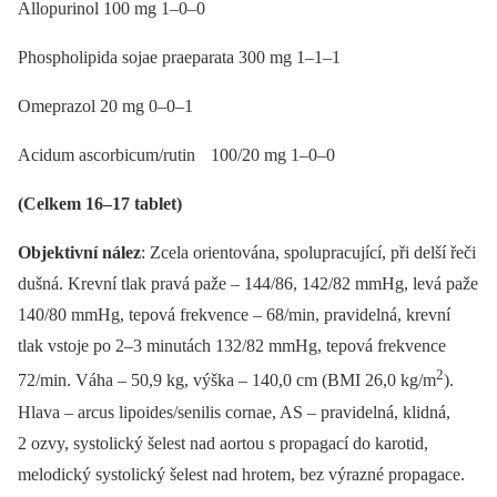
Allopurinol 100 mg 1–0–0
Phospholipida sojae praeparata 300 mg 1–1–1
Omeprazol 20 mg 0–0–1
Acidum ascorbicum/rutin 100/20 mg 1–0–0
(Celkem 16–17 tablet)
Objektivní nález
: Zcela orientována, spolupracující, při delší řeči
dušná. Krevní tlak pravá paže –⁠ 144/86, 142/82 mmHg, levá paže
140/80 mmHg, tepová frekvence –⁠ 68/min, pravidelná, krevní
tlak vstoje po 2–3 minutách 132/82 mmHg, tepová frekvence
2
72/min. Váha –⁠ 50,9 kg, výška –⁠ 140,0 cm (BMI 26,0 kg/m
).
Hlava –⁠ arcus lipoides/senilis cornae, AS –⁠ pravidelná, klidná,
2 ozvy, systolický šelest nad aortou s propagací do karotid,
melodický systolický šelest nad hrotem, bez výrazné propagace.