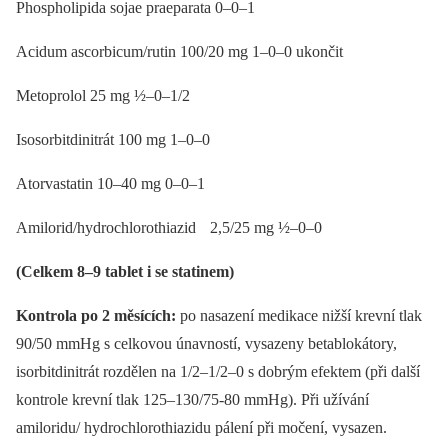
Phospholipida sojae praeparata 0–0–1
Acidum ascorbicum/rutin 100/20 mg 1–0–0 ukončit
Metoprolol 25 mg ½–0–1/2
Isosorbitdinitrát 100 mg 1–0–0
Atorvastatin 10–40 mg 0–0–1
Amilorid/hydrochlorothiazid 2,5/25 mg ½–0–0
(Celkem 8–9 tablet i se statinem)
Kontrola po 2 měsících:
po nasazení medikace nižší krevní tlak
90/50 mmHg s celkovou únavností, vysazeny betablokátory,
isorbitdinitrát rozdělen na 1/2–1/2–0 s dobrým efektem (při další
kontrole krevní tlak 125–130/75-80 mmHg). Při užívání
amiloridu/ hydrochlorothiazidu pálení při močení, vysazen.