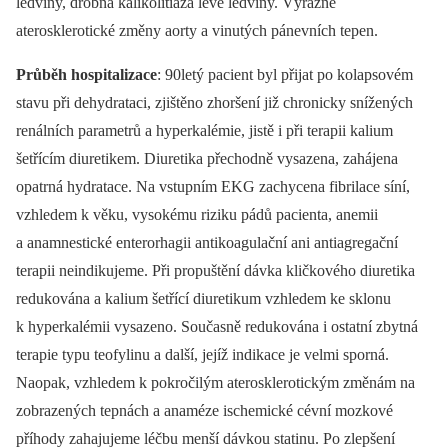
ledviny, drobná kalikolitiáza levé ledviny. Výrazné
aterosklerotické změny aorty a vinutých pánevních tepen.
Průběh hospitalizace
: 90letý pacient byl přijat po kolapsovém
stavu při dehydrataci, zjištěno zhoršení již chronicky snížených
renálních parametrů a hyperkalémie, jistě i při terapii kalium
šetřícím diuretikem. Diuretika přechodně vysazena, zahájena
opatrná hydratace. Na vstupním EKG zachycena fibrilace síní,
vzhledem k věku, vysokému riziku pádů pacienta, anemii
a anamnestické enterorhagii antikoagulační ani antiagregační
terapii neindikujeme. Při propuštění dávka kličkového diuretika
redukována a kalium šetřící diuretikum vzhledem ke sklonu
k hyperkalémii vysazeno. Současně redukována i ostatní zbytná
terapie typu teofylinu a další, jejíž indikace je velmi sporná.
Naopak, vzhledem k pokročilým aterosklerotickým změnám na
zobrazených tepnách a anaméze ischemické cévní mozkové
příhody zahajujeme léčbu menší dávkou statinu. Po zlepšení