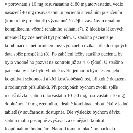
v porovnání s 10 mg rosuvastatinu či 80 mg atorvastatinu vedlo
nasazení 40 mg rosuvastatinu u pacientů s renálním postižením
(konkrétně proteinurií) významně častěji k závažným renálním
komplikacím, včetně renálního selhání (7).
Z hlediska lékových
interakcí by zde neměl být problém. U staršího pacienta je
kombinace s metforminem bez výrazného rizika a dle dostupných
data spíše prospěšná (8).
Po zahájení léčby staršího pacienta by
bylo vhodné ho pozvat na kontrolu již za 4–6 týdnů. U staršího
pacienta by také bylo vhodné ověřit jednoduchým testem jeho
kognitivní schopnosti a křehkost/soběstačnost, případně dotazem
u rodinných příslušníků. Při pochybách bychom zvolili spíše
menší dávku statinu (atorvastatin 10–20 mg, rosuvastatin 10 mg)
doplněnou 10 mg ezetimibu, ideálně kombinaci obou léků v jedné
tabletě (v současnosti dostupné). Dle výsledku bychom dávku
statinu mohli postupně zvyšovat za četnějších kontrol
k optimálním hodnotám. Naproti tomu u mladšího pacienta