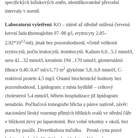
specifických ložiskových změn, identifikovatelné převodní
intervaly v normě.
Laboratorní vyšetření:
KO –
mírně až středně snížená červená
krevní řada
(
hemoglobin 97–98 g/l, erytrocyty 2,85–
12
2,92*10
/ml), jinak bez pozoruhodností, včetně velikosti
erytrocytů, počtu leukocytů, trombocytů. Kalium 6,0...5,1 mmol/l,
urea 42...32 mmol/l, kreatinin 194 ..170 umol/l, glomerulární
2
filtrace 0,40..0,47 ml/s/1,73 m
glykémie 5,8..6,8 mmol/l, C-
reaktivní protein 4,5 mg/l. Ostatní biochemické hodnoty bez
pozoruhodností. Lipidogram: z místa bydliště –⁠ celkový
cholesterol 5,4 mmol/l, během hospitalizace již lipidogram
nenabrán. Počítačová tomografie břicha a pánve nativně, závěr:
stacionární široký rozestup přímých břišních svalů ve střední čáře
v blízkosti jizvy po laparotomii. Bez volné tekutiny v okolí, bez
poruchy pasáže. Divertikuloza tračníku. Prostá cysta pravé