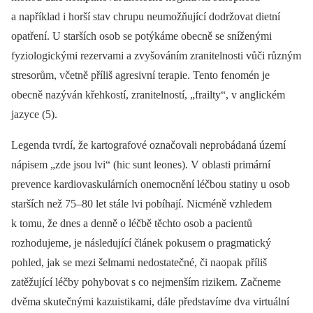
a například i horší stav chrupu neumožňující dodržovat dietní
opatření. U starších osob se potýkáme obecně se sníženými
fyziologickými rezervami a zvyšováním zranitelnosti vůči různým
stresorům, včetně příliš agresivní terapie. Tento fenomén je
obecně nazýván křehkostí, zranitelností, „frailty“, v anglickém
jazyce (5).
Legenda tvrdí, že kartografové označovali neprobádaná území
nápisem „zde jsou lvi“ (hic sunt leones). V oblasti primární
prevence kardiovaskulárních onemocnění léčbou statiny u osob
starších než 75–80 let stále lvi pobíhají. Nicméně vzhledem
k tomu, že dnes a denně o léčbě těchto osob a pacientů
rozhodujeme, je následující článek pokusem o pragmatický
pohled, jak se mezi šelmami nedostatečné, či naopak příliš
zatěžující léčby pohybovat s co nejmenším rizikem. Začneme
dvěma skutečnými kazuistikami, dále představíme dva virtuální