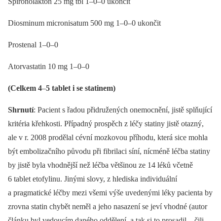
Spironolakton 25 mg tbl 1–0–0 ukončit
Diosminum micronisatum 500 mg 1–0–0 ukončit
Prostenal 1–0–0
Atorvastatin 10 mg 1–0–0
(Celkem 4
–
5 tablet i se statinem)
Shrnutí
: Pacient s řadou přidružených onemocnění, jistě splňující
kritéria křehkosti. Případný prospěch z léčy statiny jistě otazný,
ale v r. 2008 prodělal cévní mozkovou příhodu, která sice mohla
být embolizačního původu při fibrilaci síní, nícméně léčba statiny
by jistě byla vhodnější než léčba většinou ze 14 léků včetně
6 tablet etofylinu. Jinými slovy, z hlediska individuální
a pragmatické léčby mezi všemi výše uvedenými léky pacienta by
zrovna statin chybět neměl a jeho nasazení se jeví vhodné (autor
článku byl vedoucím daného oddělení, a tak si to prosadil –⁠ čili