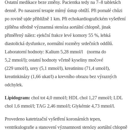
Ostatní medikace beze změny. Pacientka tedy na 7–8 tabletách
denně. Po nasazení terapie mírný ústup obtíží. Při pomalé chůzi
po rovině ujde přibližně 1 km. Při echokardiografickém vyšetření
zjištěna středně významná stenóza aortální chlopně, jinak
přiměřený nález: ejekční frakce levé komory 55 %, lehká
diastolická dysfunkce, normální rozměry srdečních oddílů.
Laboratorní hodnoty: Kalium 5,28 mmol/l (norma do
5,2 mmol/l); ostatní hodnoty včetně kyseliny močové
(229 umol/l), urey (5,1 mmol/l), kreatininu (71,4 umol/l),
kreatinkinázy (1,66 ukat/l) a krevního obrazu bez výrazných
odchylek.
Lipidogram:
chol tot 4,0 mmol/l; HDL chol 1,27 mmol/l; LDL
chol 1,6 mmol/l; TAG 2,46 mmol/l; Glykémie 4,73 mmol/l.
Provedeno katetrizační vyšetření koronárních tepen,
ventrikulografie a stanovení významnosti stenózy aortální chlopně