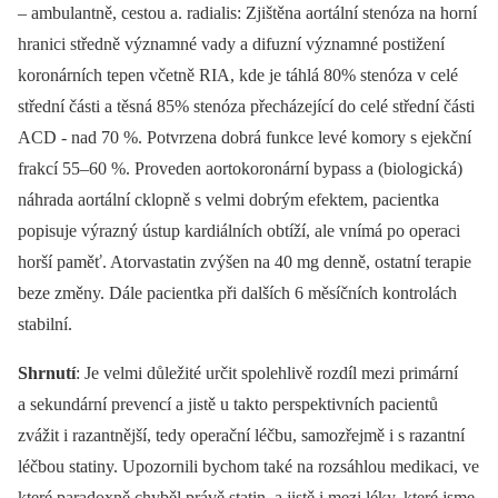
–⁠ ambulantně, cestou a. radialis: Zjištěna aortální stenóza na horní
hranici středně významné vady a difuzní významné postižení
koronárních tepen včetně RIA, kde je táhlá 80% stenóza v celé
střední části a těsná 85% stenóza přecházející do celé střední části
ACD -⁠ nad 70 %. Potvrzena dobrá funkce levé komory s ejekční
frakcí 55–60 %. Proveden aortokoronární bypass a (biologická)
náhrada aortální cklopně s velmi dobrým efektem, pacientka
popisuje výrazný ústup kardiálních obtíží, ale vnímá po operaci
horší paměť. Atorvastatin zvýšen na 40 mg denně, ostatní terapie
beze změny. Dále pacientka při dalších 6 měsíčních kontrolách
stabilní.
Shrnutí
: Je velmi důležité určit spolehlivě rozdíl mezi primární
a sekundární prevencí a jistě u takto perspektivních pacientů
zvážit i razantnější, tedy operační léčbu, samozřejmě i s razantní
léčbou statiny. Upozornili bychom také na rozsáhlou medikaci, ve
které paradoxně chyběl právě statin, a jistě i mezi léky, které jsme