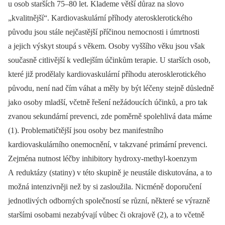
u osob starších 75–80 let. Klademe větší důraz na slovo
„kvalitnější“. Kardiovaskulární příhody aterosklerotického
původu jsou stále nejčastější příčinou nemocnosti i úmrtnosti
a jejich výskyt stoupá s věkem. Osoby vyššího věku jsou však
současně citlivější k vedlejším účinkům terapie. U starších osob,
které již prodělaly kardiovaskulární příhodu aterosklerotického
původu, není nad čím váhat a měly by být léčeny stejně důsledně
jako osoby mladší, včetně řešení nežádoucích účinků, a pro tak
zvanou sekundární prevenci, zde poměrně spolehlivá data máme
(1). Problematičtější jsou osoby bez manifestního
kardiovaskulárního onemocnění, v takzvané primární prevenci.
Zejména nutnost léčby inhibitory hydroxy-methyl-koenzym
A reduktázy (statiny) v této skupině je neustále diskutována, a to
možná intenzivněji než by si zasloužila. Nicméně doporučení
jednotlivých odborných společností se různí, některé se výrazně
staršími osobami nezabývají vůbec či okrajově (2), a to včetně