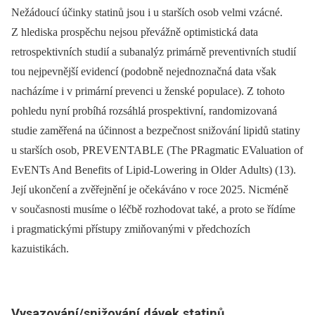
Nežádoucí účinky statinů jsou i u starších osob velmi vzácné.
Z hlediska prospěchu nejsou převážně optimistická data
retrospektivních studií a subanalýz primárně preventivních studií
tou nejpevnější evidencí (podobně nejednoznačná data však
nacházíme i v primární prevenci u ženské populace). Z tohoto
pohledu nyní probíhá rozsáhlá prospektivní, randomizovaná
studie zaměřená na účinnost a bezpečnost snižování lipidů statiny
u starších osob, PREVENTABLE (The PRagmatic EValuation of
EvENTs And Benefits of Lipid-Lowering in Older Adults) (13).
Její ukončení a zvěřejnění je očekáváno v roce 2025. Nicméně
v současnosti musíme o léčbě rozhodovat také, a proto se řídíme
i pragmatickými přístupy zmiňovanými v předchozích
kazuistikách.
Vysazování/snižování dávek statinů