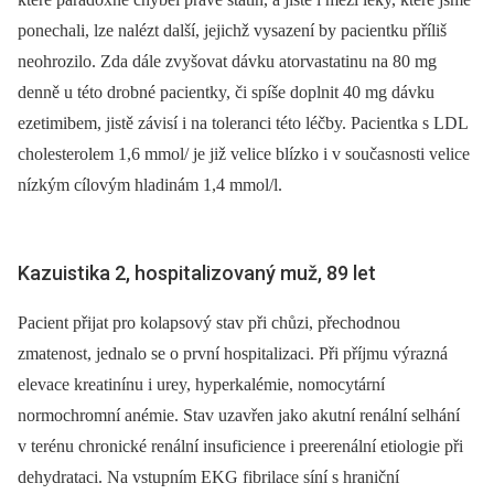
ponechali, lze nalézt další, jejichž vysazení by pacientku příliš
neohrozilo. Zda dále zvyšovat dávku atorvastatinu na 80 mg
denně u této drobné pacientky, či spíše doplnit 40 mg dávku
ezetimibem, jistě závisí i na toleranci této léčby. Pacientka s LDL
cholesterolem 1,6 mmol/ je již velice blízko i v současnosti velice
nízkým cílovým hladinám 1,4 mmol/l.
Kazuistika 2, hospitalizovaný muž, 89 let
Pacient přijat pro kolapsový stav při chůzi, přechodnou
zmatenost, jednalo se o první hospitalizaci. Při příjmu výrazná
elevace kreatinínu i urey, hyperkalémie, nomocytární
normochromní anémie. Stav uzavřen jako akutní renální selhání
v terénu chronické renální insuficience i preerenální etiologie při
dehydrataci. Na vstupním EKG fibrilace síní s hraniční