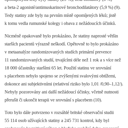
a beta-2 agonisté/antimuskarinové bronchodilatátory (5,9 %) (9).
Tedy statiny zde byly na prvním místě opomíjených léků; jistě
k tomu vedla rumunské kolegy i obava z nežádoucích účinků.
Nicméně opakovaně bylo prokázáno, že statiny naprosté většin
starších pacientů výrazně neškodí. Opětovně to bylo prokázáno
v metaanalýze randomizovaných studích primární prevence
11 randomizovaných studií, trvajícími déle než 1 rok a s více než
18 000 účastníky staršími 65 let. Použití statinu ve srovnání
s placebem nebylo spojeno se zvýšenými svalovými obtížemi,
dokonce ani subjektivními (relativní riziko bylo 1,01 /0,90–1,12/).
Nebyly pozorovány ani další nežádoucí účinky, včetně nutnosti
přerušit či ukončit terapii ve srovnání s placebem (10).
Toto bylo dále potvrzeno v rozsáhlé britské observační studii
55 114 osob užívajících statiny a 245 731 kontrol, kdy byl