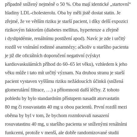
případně snížený nejméně o 50 %. Oba mají identické „startovní“
hladiny LDL-cholesterolu. Oba by měli jistě dostat statin. Je
zřejmé, že ve větším riziku je starší pacient, i díky delší expozici
rizikovým faktorům (diabetes mellitus, hypertenze a zřejmě
i dyslipidémie, renálnímu postižení apod). Navíc je zde i určitý
rozdíl ve vnímání rodinné anamnézy; ačkoliv u staršího pacienta
je již dle oficiálních doporučení negativní (výskyt
kardiovaskulárních příhod do 60–65 let věku), vzhledem k jeho
věku může i tato mít určitý význam. Na druhou stranu je starší
pacient vystaven vyššímu riziku nežádoucích účinků (snížená
glomerulární filtrace, …) a přítomnosti další léčby. Z tohoto
pohledu by bylo standardním přístupem nasadit atorvastatin
80 mg či rosuvastatin 40 mg u obou pacientů. První rozdíl mezi
oběma by byl v tom, že bychom rozmlouvali nasazení
rosuvatastinu 40 mg, u staršího pacienta se sníženými renálními
funkcemi, protože v menší, ale dobře randomizované studii