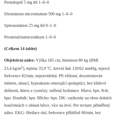
Perindopril 5 mg tbl 1–0–0
Diosminum micronisatum 500 mg 1–0–0
Spironolakton 25 mg tbl 0–1–0
Prostenal/nutraceutikum 1–0–0
(Celkem 14 tablet)
Objektivní nález:
Výška 185 cm, hmotnost 80 kg (BMI
2
23,4 kg/m
), teplota 35,9 °C, krevní tlak 120/62 mmHg, tepová
frekvence 82/min, nepravidelná. Při vědomí, dezorientován
místem, situací, hypoakusis omezující spolupráci, bez klidové
dušnosti, ikteru a cyanózy, snížená hydratace. Hlava: bpn. Krk:
bpn. Hrudník: bpn. Břicho: bpn. DK: varikosity na obou dolních
končetinách v oblasti bérce, více na levé. Per rectum: přiměřený
nález. EKG: fibrilace síní, frekvence přibližně 80/min, bez