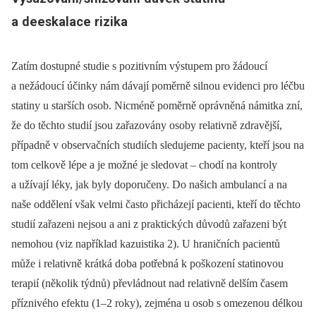
a deeskalace rizika
Zatím dostupné studie s pozitivním výstupem pro žádoucí
a nežádoucí účinky nám dávají poměrně silnou evidenci pro léčbu
statiny u starších osob. Nicméně poměrně oprávněná námitka zní,
že do těchto studií jsou zařazovány osoby relativně zdravější,
případně v observačních studiích sledujeme pacienty, kteří jsou na
tom celkově lépe a je možné je sledovat –⁠ chodí na kontroly
a užívají léky, jak byly doporučeny. Do našich ambulancí a na
naše oddělení však velmi často přicházejí pacienti, kteří do těchto
studií zařazeni nejsou a ani z praktických důvodů zařazeni být
nemohou (viz například kazuistika 2). U hraničních pacientů
může i relativně krátká doba potřebná k poškození statinovou
terapií (několik týdnů) převládnout nad relativně delším časem
příznivého efektu (1–2 roky), zejména u osob s omezenou délkou