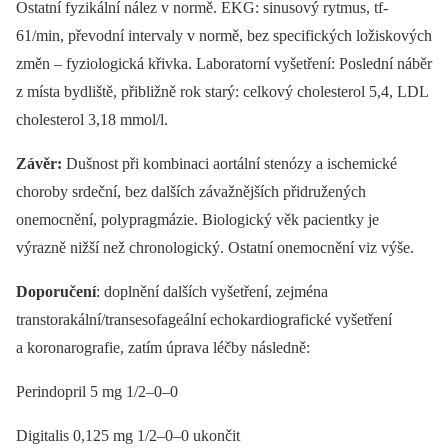
Ostatní fyzikální nález v normě. EKG: sinusový rytmus, tf-
61/min, převodní intervaly v normě, bez specifických ložiskových
změn –⁠ fyziologická křivka. Laboratorní vyšetření: Poslední náběr
z místa bydliště, přibližně rok starý: celkový cholesterol 5,4, LDL
cholesterol 3,18 mmol/l.
Závěr:
Dušnost při kombinaci aortální stenózy a ischemické
choroby srdeční, bez dalších závažnějších přidružených
onemocnění, polypragmázie. Biologický věk pacientky je
výrazně nižší než chronologický. Ostatní onemocnění viz výše.
Doporučení
: doplnění dalších vyšetření, zejména
transtorakální/transesofageální echokardiografické vyšetření
a koronarografie, zatím úprava léčby následně:
Perindopril 5 mg 1/2–0–0
Digitalis 0,125 mg 1/2–0–0 ukončit