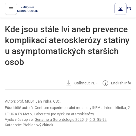
EN
proLékaře.cz
Kde jsou stále lvi aneb prevence
komplikací aterosklerózy statiny
u asymptomatických starších
osob
Stáhnout PDF
English info
Autoři: prof. MUDr. Jan Piťha, CSc.
Působiště autorů: Centrum experimentální medicíny IKEM
; Interní klinika, 2.
LF UK a FN Motol, Laboratoř pro výzkum aterosklerózy
Vyšlo v časopise:
Geriatrie a Gerontologie 2020, 9, č. 2: 85-92
Kategorie: Přehledový článek