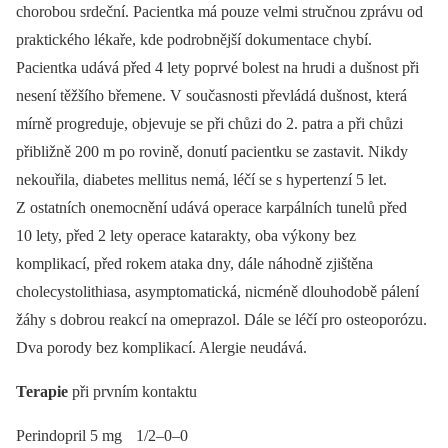
chorobou srdeční. Pacientka má pouze velmi stručnou zprávu od
praktického lékaře, kde podrobnější dokumentace chybí.
Pacientka udává před 4 lety poprvé bolest na hrudi a dušnost při
nesení těžšího břemene. V současnosti převládá dušnost, která
mírně progreduje, objevuje se při chůzi do 2. patra a při chůzi
přibližně 200 m po rovině, donutí pacientku se zastavit. Nikdy
nekouřila, diabetes mellitus nemá, léčí se s hypertenzí 5 let.
Z ostatních onemocnění udává operace karpálních tunelů před
10 lety, před 2 lety operace katarakty, oba výkony bez
komplikací, před rokem ataka dny, dále náhodně zjištěna
cholecystolithiasa, asymptomatická, nicméně dlouhodobě pálení
žáhy s dobrou reakcí na omeprazol. Dále se léčí pro osteoporózu.
Dva porody bez komplikací. Alergie neudává.
Terapie
při prvním kontaktu
Perindopril 5 mg 1/2–0–0