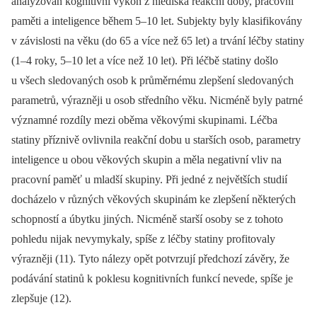
analyzován kognitivní výkon z hlediska reakční doby, pracovní
paměti a inteligence během 5–10 let. Subjekty byly klasifikovány
v závislosti na věku (do 65 a více než 65 let) a trvání léčby statiny
(1–4 roky, 5–10 let a více než 10 let). Při léčbě statiny došlo
u všech sledovaných osob k průměrnému zlepšení sledovaných
parametrů, výrazněji u osob středního věku. Nicméně byly patrné
významné rozdíly mezi oběma věkovými skupinami. Léčba
statiny příznivě ovlivnila reakční dobu u starších osob, parametry
inteligence u obou věkových skupin a měla negativní vliv na
pracovní paměť u mladší skupiny. Při jedné z největších studií
docházelo v různých věkových skupinám ke zlepšení některých
schopností a úbytku jiných. Nicméně starší osoby se z tohoto
pohledu nijak nevymykaly, spíše z léčby statiny profitovaly
výrazněji (11). Tyto nálezy opět potvrzují předchozí závěry, že
podávání statinů k poklesu kognitivních funkcí nevede, spíše je
zlepšuje (12).