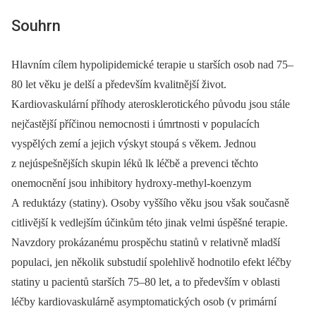
Souhrn
Hlavním cílem hypolipidemické terapie u starších osob nad 75–
80 let věku je delší a především kvalitnější život.
Kardiovaskulární příhody aterosklerotického původu jsou stále
nejčastější příčinou nemocnosti i úmrtnosti v populacích
vyspělých zemí a jejich výskyt stoupá s věkem. Jednou
z nejúspešnějších skupin léků lk léčbě a prevenci těchto
onemocnění jsou inhibitory hydroxy-methyl-koenzym
A reduktázy (statiny). Osoby vyššího věku jsou však současně
citlivější k vedlejším účinkům této jinak velmi úspěšné terapie.
Navzdory prokázanému prospěchu statinů v relativně mladší
populaci, jen několik substudií spolehlivě hodnotilo efekt léčby
statiny u pacientů starších 75–80 let, a to především v oblasti
léčby kardiovaskulárně asymptomatických osob (v primární