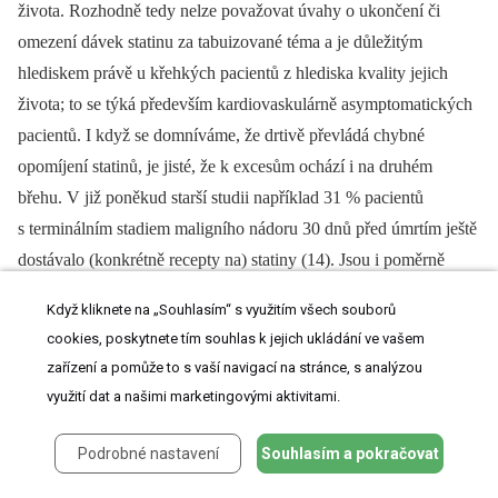
života. Rozhodně tedy nelze považovat úvahy o ukončení či
omezení dávek statinu za tabuizované téma a je důležitým
hlediskem právě u křehkých pacientů z hlediska kvality jejich
života; to se týká především kardiovaskulárně asymptomatických
pacientů. I když se domníváme, že drtivě převládá chybné
opomíjení statinů, je jisté, že k excesům ochází i na druhém
břehu. V již poněkud starší studii například 31 % pacientů
s terminálním stadiem maligního nádoru 30 dnů před úmrtím ještě
dostávalo (konkrétně recepty na) statiny (14). Jsou i poměrně
kvalitní data, že přerušení léčby statinem u paliativních pacientů je
Když kliknete na „Souhlasím“ s využitím všech souborů
prospěšné (15), kdy depreskripce statinů u dospělých
cookies, poskytnete tím souhlas k jejich ukládání ve vašem
s odhadovanou délkou života 1 měsíc až 1 rok byla spojena se
zařízení a pomůže to s vaší navigací na stránce, s analýzou
zlepšenou kvalitou života, ale i omezením ostatních léků, aniž
využití dat a našimi marketingovými aktivitami.
došlo ke zvýšení počtu cévních příhod či vzestupu 60denní
úmrtnosti. Nicméně je nutné zmínit, že stanovení délky života je
Podrobné nastavení
Souhlasím a pokračovat
velmi nepřesné a ukončení statinů může být i škodlivé, což bylo