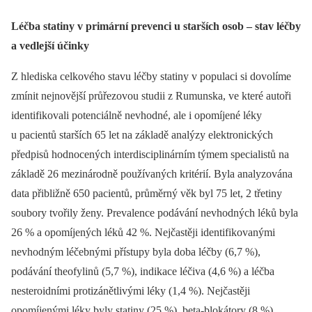
Léčba statiny v primární prevenci u starších osob –⁠ stav léčby
a vedlejší účinky
Z hlediska celkového stavu léčby statiny v populaci si dovolíme
zmínit nejnovější průřezovou studii z Rumunska, ve které autoři
identifikovali potenciálně nevhodné, ale i opomíjené léky
u pacientů starších 65 let na základě analýzy elektronických
předpisů hodnocených interdisciplinárním týmem specialistů na
základě 26 mezinárodně používaných kritérií. Byla analyzována
data přibližně 650 pacientů, průměrný věk byl 75 let, 2 třetiny
soubory tvořily ženy. Prevalence podávání nevhodných léků byla
26 % a opomíjených léků 42 %. Nejčastěji identifikovanými
nevhodným léčebnými přístupy byla doba léčby (6,7 %),
podávání theofylinů (5,7 %), indikace léčiva (4,6 %) a léčba
nesteroidními protizánětlivými léky (1,4 %). Nejčastěji
opomíjenými léky byly statiny (25 %), beta-blokátory (8 %)