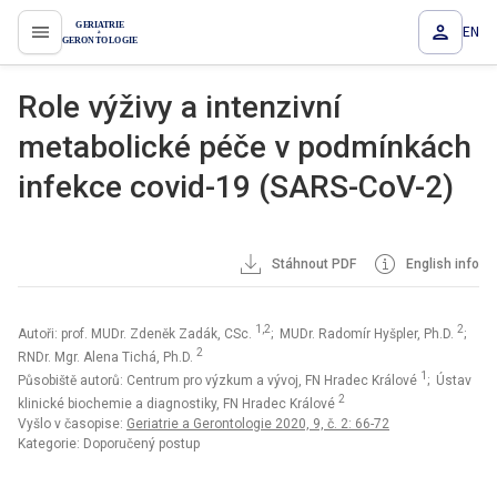
EN
proLékaře.cz
Role výživy a intenzivní
metabolické péče v podmínkách
infekce covid-19 (SARS-CoV-2)
Stáhnout PDF
English info
1,2
2
Autoři: prof. MUDr. Zdeněk Zadák, CSc.
; MUDr. Radomír Hyšpler, Ph.D.
;
2
RNDr. Mgr. Alena Tichá, Ph.D.
1
Působiště autorů: Centrum pro výzkum a vývoj, FN Hradec Králové
; Ústav
2
klinické biochemie a diagnostiky, FN Hradec Králové
Vyšlo v časopise:
Geriatrie a Gerontologie 2020, 9, č. 2: 66-72
Kategorie: Doporučený postup