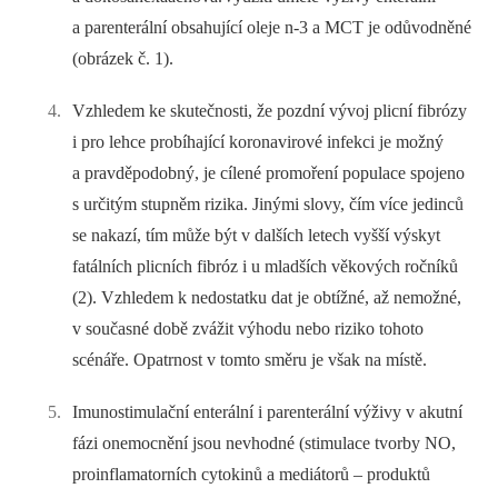
a parenterální obsahující oleje n-3 a MCT je odůvodněné
(obrázek č. 1).
Vzhledem ke skutečnosti, že pozdní vývoj plicní fibrózy
i pro lehce probíhající koronavirové infekci je možný
a pravděpodobný, je cílené promoření populace spojeno
s určitým stupněm rizika. Jinými slovy, čím více jedinců
se nakazí, tím může být v dalších letech vyšší výskyt
fatálních plicních fibróz i u mladších věkových ročníků
(2). Vzhledem k nedostatku dat je obtížné, až nemožné,
v současné době zvážit výhodu nebo riziko tohoto
scénáře. Opatrnost v tomto směru je však na místě.
Imunostimulační enterální i parenterální výživy v akutní
fázi onemocnění jsou nevhodné (stimulace tvorby NO,
proinflamatorních cytokinů a mediátorů –⁠ produktů