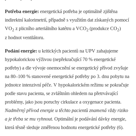
Potřeba energie:
energetická potřeba je optimálně zjištěna
indirektní kalorimetrií, případně s využitím dat získaných pomocí
VO
z plicního arteriálního katétru a VCO
(produkce CO
)
2
2
2
z hodnot ventilátoru.
Podání energie:
u kritických pacientů na UPV zahajujeme
hypokalorickou výživou (nepřekračující 70 % energetické
potřeby) a dle vývoje onemocnění se energetický přívod zvyšuje
na 80‒100 % stanovené energetické potřeby po 3. dnu pobytu na
jednotce intenzivní péče. V hypokalorickém režimu se pokračuje
podle stavu pacienta, se zvláštním ohledem na přetrvávající
problémy, jako jsou poruchy cirkulace a oxygenace pacienta.
Nadměrný přívod energie u těchto pacientů znamená vždy riziko
a je třeba se mu vyhnout.
Optimální je podávání dávky energie,
která těsně sleduje změřenou hodnotu energetické potřeby (6).