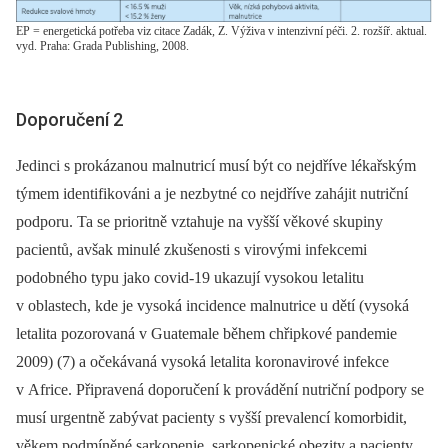
EP = energetická potřeba viz citace Zadák, Z. Výživa v intenzivní péči. 2. rozšíř. aktual.
vyd. Praha: Grada Publishing, 2008.
Doporučení 2
Jedinci s prokázanou malnutricí musí být co nejdříve lékařským
týmem identifikováni a je nezbytné co nejdříve zahájit nutriční
podporu. Ta se prioritně vztahuje na vyšší věkové skupiny
pacientů, avšak minulé zkušenosti s virovými infekcemi
podobného typu jako covid-19 ukazují vysokou letalitu
v oblastech, kde je vysoká incidence malnutrice u dětí (vysoká
letalita pozorovaná v Guatemale během chřipkové pandemie
2009) (7) a očekávaná vysoká letalita koronavirové infekce
v Africe. Připravená doporučení k provádění nutriční podpory se
musí urgentně zabývat pacienty s vyšší prevalencí komorbidit,
věkem podmíněné sarkopenie, sarkopenické obezity a pacienty