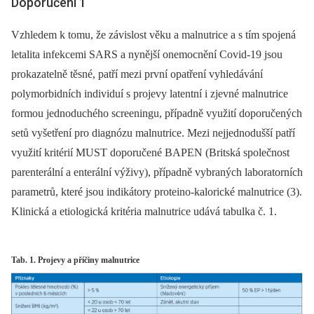
Doporučení 1
Vzhledem k tomu, že závislost věku a malnutrice a s tím spojená
letalita infekcemi SARS a nynější onemocnění Covid-19 jsou
prokazatelně těsné, patří mezi první opatření vyhledávání
polymorbidních individuí s projevy latentní i zjevné malnutrice
formou jednoduchého screeningu, případně využití doporučených
setů vyšetření pro diagnózu malnutrice. Mezi nejjednodušší patří
využití kritérií MUST doporučené BAPEN (Britská společnost
parenterální a enterální výživy), případně vybraných laboratorních
parametrů, které jsou indikátory proteino-kalorické malnutrice (3).
Klinická a etiologická kritéria malnutrice udává tabulka č. 1.
Tab. 1. Projevy a příčiny malnutrice