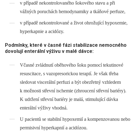
v případě nekontrolovaného šokového stavu a při
vážných poruchách hemodynamiky a tkáňové perfuze,
v případě nekontrolované a život ohrožující hypoxemie,
hyperkapnie a acidózy.
Podmínky, které v časné fázi stabilizace nemocného
dovolují enterální výživu v malé dávce:
Včasné zvládnutí oběhového šoku pomocí tekutinové
resuscitace, s vazopresorickou terapií. Je však třeba
sledovat viscerální perfuzi a být obezřetný vzhledem
k možnosti střevní ischemie (zhroucení střevní bariéry).
K udržení střevní bariéry je malá, stimulující dávka
enterální výživy vhodná.
U pacientů se stabilní hypoxemií a kompenzovanou nebo
permisivní hyperkapnií a acidózou.