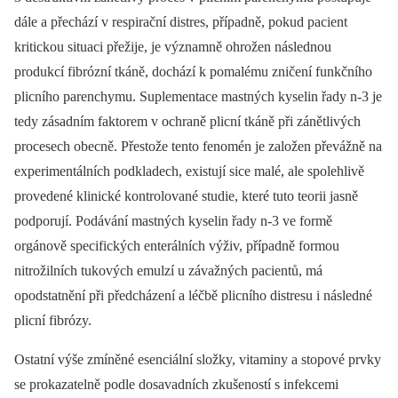
dále a přechází v respirační distres, případně, pokud pacient
kritickou situaci přežije, je významně ohrožen následnou
produkcí fibrózní tkáně, dochází k pomalému zničení funkčního
plicního parenchymu. Suplementace mastných kyselin řady n-3 je
tedy zásadním faktorem v ochraně plicní tkáně při zánětlivých
procesech obecně. Přestože tento fenomén je založen převážně na
experimentálních podkladech, existují sice malé, ale spolehlivě
provedené klinické kontrolované studie, které tuto teorii jasně
podporují. Podávání mastných kyselin řady n-3 ve formě
orgánově specifických enterálních výživ, případně formou
nitrožilních tukových emulzí u závažných pacientů, má
opodstatnění při předcházení a léčbě plicního distresu i následné
plicní fibrózy.
Ostatní výše zmíněné esenciální složky, vitaminy a stopové prvky
se prokazatelně podle dosavadních zkušeností s infekcemi