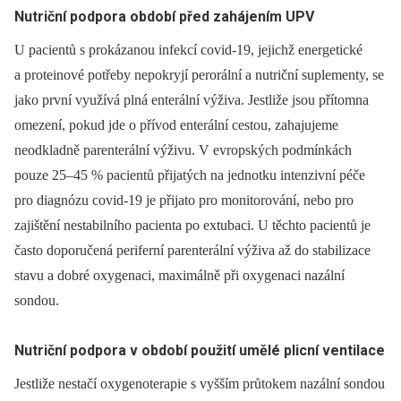
Nutriční podpora období před zahájením UPV
U pacientů s prokázanou infekcí covid-19, jejichž energetické
a proteinové potřeby nepokryjí perorální a nutriční suplementy, se
jako první využívá plná enterální výživa. Jestliže jsou přítomna
omezení, pokud jde o přívod enterální cestou, zahajujeme
neodkladně parenterální výživu. V evropských podmínkách
pouze 25‒45 % pacientů přijatých na jednotku intenzivní péče
pro diagnózu covid-19 je přijato pro monitorování, nebo pro
zajištění nestabilního pacienta po extubaci. U těchto pacientů je
často doporučená periferní parenterální výživa až do stabilizace
stavu a dobré oxygenaci, maximálně při oxygenaci nazální
sondou.
Nutriční podpora v období použití umělé plicní ventilace
Jestliže nestačí oxygenoterapie s vyšším průtokem nazální sondou