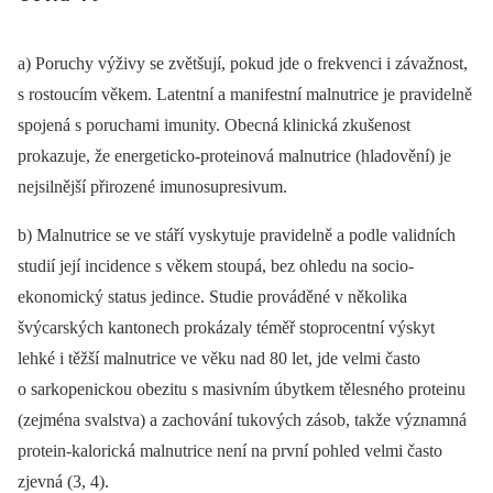
a) Poruchy výživy se zvětšují, pokud jde o frekvenci i závažnost,
s rostoucím věkem. Latentní a manifestní malnutrice je pravidelně
spojená s poruchami imunity. Obecná klinická zkušenost
prokazuje, že energeticko-proteinová malnutrice (hladovění) je
nejsilnější přirozené imunosupresivum.
b) Malnutrice se ve stáří vyskytuje pravidelně a podle validních
studií její incidence s věkem stoupá, bez ohledu na socio-
ekonomický status jedince. Studie prováděné v několika
švýcarských kantonech prokázaly téměř stoprocentní výskyt
lehké i těžší malnutrice ve věku nad 80 let, jde velmi často
o sarkopenickou obezitu s masivním úbytkem tělesného proteinu
(zejména svalstva) a zachování tukových zásob, takže významná
protein-kalorická malnutrice není na první pohled velmi často
zjevná (3, 4).