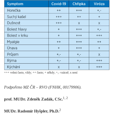
+++ velmi často, vždy; ++ často; + někdy; +,- vzácně; x není
Podpořeno MZ ČR –⁠ RVO (FNHK, 00179906).
1, 2
prof. MUDr. Zdeněk Zadák, CSc.
2
MUDr. Radomír Hyšpler, Ph.D.