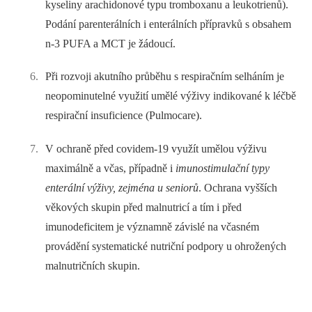
kyseliny arachidonové typu tromboxanu a leukotrienů).
Podání parenterálních i enterálních přípravků s obsahem
n-3 PUFA a MCT je žádoucí.
Při rozvoji akutního průběhu s respiračním selháním je
neopominutelné využití umělé výživy indikované k léčbě
respirační insuficience (Pulmocare).
V ochraně před covidem-19 využít umělou výživu
maximálně a včas, případně i
imunostimulační typy
enterální výživy, zejména u seniorů
. Ochrana vyšších
věkových skupin před malnutricí a tím i před
imunodeficitem je významně závislé na včasném
provádění systematické nutriční podpory u ohrožených
malnutričních skupin.