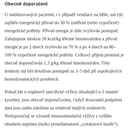
Obecné doporučení:
U stabilizovaných pacientů, i v případě ventilace na břiše, má být
zajištěn energetický přívod do 30 % změřené (nebo vypočtené)
energetické potřeby. Přívod energie je dále zvyšován postupně.
Zahajujeme dávkou 20 kcal/kg tělesné hmotnosti/den a přívod
energie je po 2 dnech zvyšován na 70 % a po 4 dnech na 80‒
100 % vypočtené energetické potřeby. Celkový příjem proteinů je
obecně doporučován 1,3 g/kg tělesné hmotnosti/den. Této
hodnoty má být dosaženo postupně za 3‒5 dnů při uspokojivých
hemodynamických poměrech.
Pokud jde o orgánově specifické výživy obsahující n-3 mastné
kyseliny, jsou obecně doporučovány, i když dosavadní podpůrná
data jsou zatím založena na relativně malých souborech.
Nedoporučují se výrazně imunostimulační výživy s vyšším
obsahem argininu (riziko proinflamatorní „cytokinové bouře“).