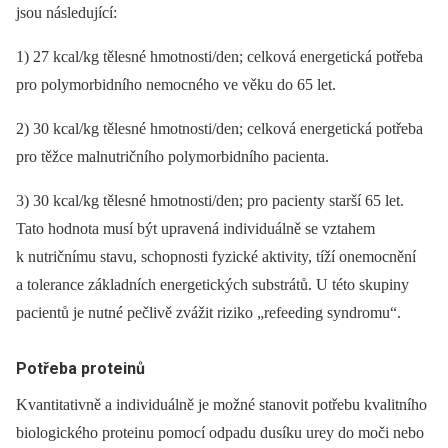
jsou následující:
1) 27 kcal/kg tělesné hmotnosti/den; celková energetická potřeba
pro polymorbidního nemocného ve věku do 65 let.
2) 30 kcal/kg tělesné hmotnosti/den; celková energetická potřeba
pro těžce malnutričního polymorbidního pacienta.
3) 30 kcal/kg tělesné hmotnosti/den; pro pacienty starší 65 let.
Tato hodnota musí být upravená individuálně se vztahem
k nutričnímu stavu, schopnosti fyzické aktivity, tíží onemocnění
a tolerance základních energetických substrátů. U této skupiny
pacientů je nutné pečlivě zvážit riziko „refeeding syndromu“.
Potřeba proteinů
Kvantitativně a individuálně je možné stanovit potřebu kvalitního
biologického proteinu pomocí odpadu dusíku urey do moči nebo