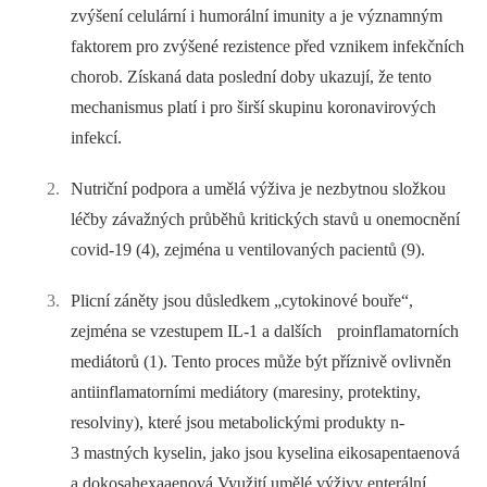
zvýšení celulární i humorální imunity a je významným
faktorem pro zvýšené rezistence před vznikem infekčních
chorob. Získaná data poslední doby ukazují, že tento
mechanismus platí i pro širší skupinu koronavirových
infekcí.
Nutriční podpora a umělá výživa je nezbytnou složkou
léčby závažných průběhů kritických stavů u onemocnění
covid-19 (4), zejména u ventilovaných pacientů (9).
Plicní záněty jsou důsledkem „cytokinové bouře“,
zejména se vzestupem IL-1 a dalších proinflamatorních
mediátorů (1). Tento proces může být příznivě ovlivněn
antiinflamatorními mediátory (maresiny, protektiny,
resolviny), které jsou metabolickými produkty n-
3 mastných kyselin, jako jsou kyselina eikosapentaenová
a dokosahexaaenová.Využití umělé výživy enterální