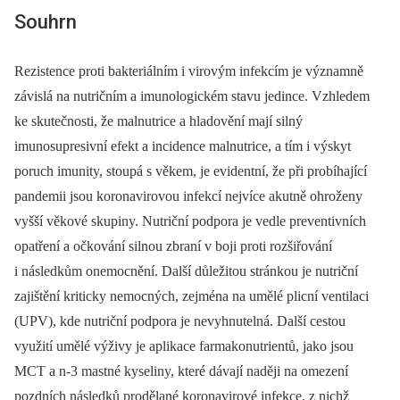
Souhrn
Rezistence proti bakteriálním i virovým infekcím je významně
závislá na nutričním a imunologickém stavu jedince. Vzhledem
ke skutečnosti, že malnutrice a hladovění mají silný
imunosupresivní efekt a incidence malnutrice, a tím i výskyt
poruch imunity, stoupá s věkem, je evidentní, že při probíhající
pandemii jsou koronavirovou infekcí nejvíce akutně ohroženy
vyšší věkové skupiny. Nutriční podpora je vedle preventivních
opatření a očkování silnou zbraní v boji proti rozšiřování
i následkům onemocnění. Další důležitou stránkou je nutriční
zajištění kriticky nemocných, zejména na umělé plicní ventilaci
(UPV), kde nutriční podpora je nevyhnutelná. Další cestou
využití umělé výživy je aplikace farmakonutrientů, jako jsou
MCT a n-3 mastné kyseliny, které dávají naději na omezení
pozdních následků prodělané koronavirové infekce, z nichž