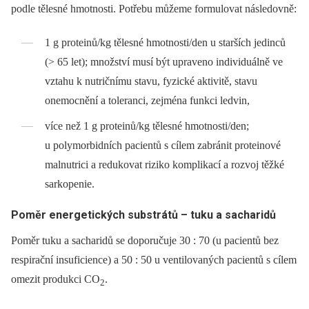
podle tělesné hmotnosti. Potřebu můžeme formulovat následovně:
1 g proteinů/kg tělesné hmotnosti/den u starších jedinců
(> 65 let); množství musí být upraveno individuálně ve
vztahu k nutričnímu stavu, fyzické aktivitě, stavu
onemocnění a toleranci, zejména funkci ledvin,
více než 1 g proteinů/kg tělesné hmotnosti/den;
u polymorbidních pacientů s cílem zabránit proteinové
malnutrici a redukovat riziko komplikací a rozvoj těžké
sarkopenie.
Poměr energetických substrátů –⁠ tuku a sacharidů
Poměr tuku a sacharidů se doporučuje 30 : 70 (u pacientů bez
respirační insuficience) a 50 : 50 u ventilovaných pacientů s cílem
omezit produkci CO
.
2