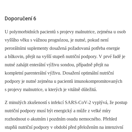
Doporučení 6
U polymorbidních pacientů s projevy malnutrice, zejména u osob
vyššího věku s vážnou prognózou, je nutné, pokud není
perorálními suplementy dosažená požadovaná potřeba energie
a bílkovin, přejít na vyšší stupeň nutriční podpory. V prvé řadě je
nutné zahájit enterální výživu sondou, případně přejít na
kompletní parenterální výživu. Dosažení optimální nutriční
podpory je nutné zejména u pacientů imunokompromitovaných
s projevy malnutrice, u kterých je vitálně důležitá.
Z minulých zkušeností s infekcí SARS-CoV-2 vyplývá, že postup
nutriční podpory musí být energický a může z velké míry
rozhodnout o akutním i pozdním osudu nemocného. Přehled
stupňů nutriční podpory v období před přeložením na intenzivní