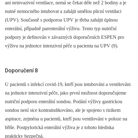
ani neinvazivní ventilace, nemá se čekat déle než 2 hodiny a je
nutné nemocného intubovat a zahájit umělou plicní ventilaci
(UPV). Současně s podporou UPV je třeba zahájit úplnou
enterální, případně parenterální výživu. Tento typ nutriční
podpory je definován v závazných doporučeních ESPEN pro
výživu na jednotce intenzivní péče u pacienta na UPV (9).
Doporučení 8
U pacientů s infekcí covid-19, kteří jsou intubováni a ventilováni
na jednotce intenzivní péče, jako první možnost doporučujeme
nutriční podporu enterální sondou. Podání výživy gastrickou
sondou není sice kontraindikováno, ale je spojeno s rizikem
aspirace, zejména u pacientů, kteří jsou ventilováni v poloze na
břiše. Postpylorická enterální výživa je z tohoto hlediska
prakticky bezpečná.