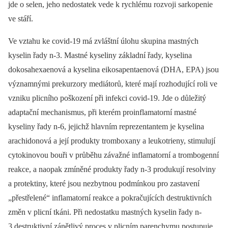
jde o selen, jeho nedostatek vede k rychlému rozvoji sarkopenie
ve stáří.
Ve vztahu ke covid-19 má zvláštní úlohu skupina mastných
kyselin řady n-3. Mastné kyseliny základní řady, kyselina
dokosahexaenová a kyselina eikosapentaenová (DHA, EPA) jsou
významnými prekurzory mediátorů, které mají rozhodující roli ve
vzniku plicního poškození při infekci covid-19. Jde o důležitý
adaptační mechanismus, při kterém proinflamatorní mastné
kyseliny řady n-6, jejichž hlavním reprezentantem je kyselina
arachidonová a její produkty tromboxany a leukotrieny, stimulují
cytokinovou bouři v průběhu závažné inflamatorní a trombogenní
reakce, a naopak zmíněné produkty řady n-3 produkují resolviny
a protektiny, které jsou nezbytnou podmínkou pro zastavení
„přestřelené“ inflamatorní reakce a pokračujících destruktivních
změn v plicní tkáni. Při nedostatku mastných kyselin řady n-
3 destruktivní zánětlivý proces v plicním parenchymu postupuje