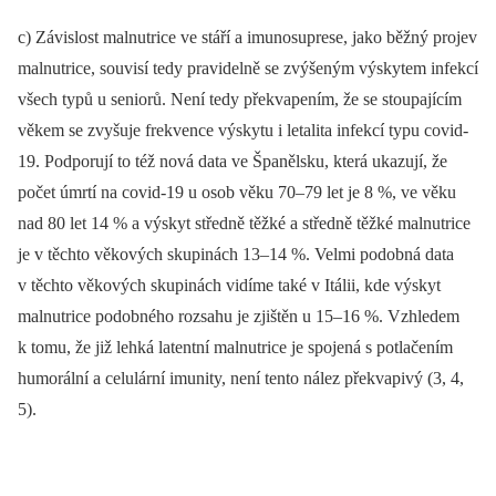
c) Závislost malnutrice ve stáří a imunosuprese, jako běžný projev
malnutrice, souvisí tedy pravidelně se zvýšeným výskytem infekcí
všech typů u seniorů. Není tedy překvapením, že se stoupajícím
věkem se zvyšuje frekvence výskytu i letalita infekcí typu covid-
19. Podporují to též nová data ve Španělsku, která ukazují, že
počet úmrtí na covid-19 u osob věku 70–79 let je 8 %, ve věku
nad 80 let 14 % a výskyt středně těžké a středně těžké malnutrice
je v těchto věkových skupinách 13–14 %. Velmi podobná data
v těchto věkových skupinách vidíme také v Itálii, kde výskyt
malnutrice podobného rozsahu je zjištěn u 15‒16 %. Vzhledem
k tomu, že již lehká latentní malnutrice je spojená s potlačením
humorální a celulární imunity, není tento nález překvapivý (3, 4,
5).