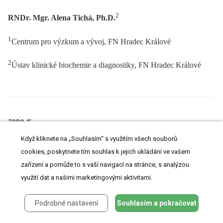
2
RNDr. Mgr. Alena Tichá, Ph.D.
1
Centrum pro výzkum a vývoj, FN Hradec Králové
2
Ústav klinické biochemie a diagnostiky, FN Hradec Králové
ZDROJE
Když kliknete na „Souhlasím“ s využitím všech souborů
1.
Conti P, Gallenga CE, Tete G, Caraffa A, Ronconi G, Younes A, Toniato
E, Ross R, Kritas SK.
How to reduce the likelihood of coronavirus-19 (CoV-
cookies, poskytnete tím souhlas k jejich ukládání ve vašem
19 or SARS-CoV-2) infection and lung inflammation mediated by IL-1. J
zařízení a pomůže to s vaší navigací na stránce, s analýzou
Biol Regul Homeost Agents, 2020, 34(2), doi: 10.23812/Editorial-Conti-2.
využití dat a našimi marketingovými aktivitami.
2. Wang J, Wang BJ, Yang JC, Wang MY, Chen C, Luo GX, He WF. Advances
in the Research of mechanism of pulmonary fibrosis induced by
Corona Virus Disease 2019 and the corresponding therapeutic measures.
Podrobné nastavení
Souhlasím a pokračovat
Zhonghua Shao Shang Za Zhi, 2020, 36, doi: 10.3760/cma.j.cn501120-
20200307-00132.