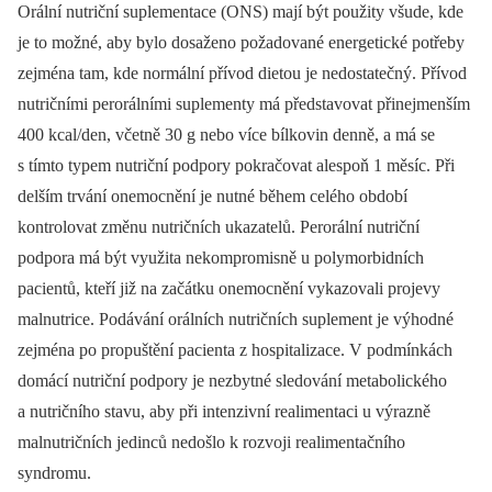
Orální nutriční suplementace (ONS) mají být použity všude, kde
je to možné, aby bylo dosaženo požadované energetické potřeby
zejména tam, kde normální přívod dietou je nedostatečný. Přívod
nutričními perorálními suplementy má představovat přinejmenším
400 kcal/den, včetně 30 g nebo více bílkovin denně, a má se
s tímto typem nutriční podpory pokračovat alespoň 1 měsíc. Při
delším trvání onemocnění je nutné během celého období
kontrolovat změnu nutričních ukazatelů. Perorální nutriční
podpora má být využita nekompromisně u polymorbidních
pacientů, kteří již na začátku onemocnění vykazovali projevy
malnutrice. Podávání orálních nutričních suplement je výhodné
zejména po propuštění pacienta z hospitalizace. V podmínkách
domácí nutriční podpory je nezbytné sledování metabolického
a nutričního stavu, aby při intenzivní realimentaci u výrazně
malnutričních jedinců nedošlo k rozvoji realimentačního
syndromu.