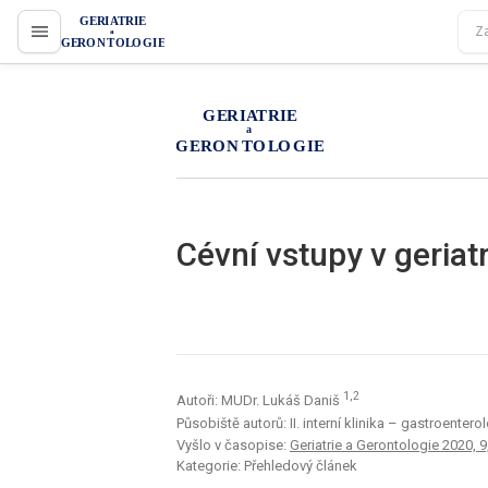
proLékaře.cz
proLékaře.cz
Cévní vstupy v geriatr
1,2
Autoři: MUDr. Lukáš Daniš
Působiště autorů: II. interní klinika – gastroente
Vyšlo v časopise:
Geriatrie a Gerontologie 2020, 9,
Kategorie: Přehledový článek