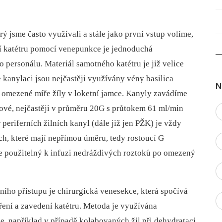
ý jsme často využívali a stále jako první vstup volíme,
ění katétru pomocí venepunkce je jednoduchá
 personálu. Materiál samotného katétru je již velice
 kanylaci jsou nejčastěji využívány vény basilica
N
 v omezené míře žíly v loketní jamce. Kanyly zavádíme
ové, nejčastěji v průměru 20G s průtokem 61 ml/min
eriferních žilních kanyl (dále již jen PŽK) je vždy
ch, které mají nepřímou úměru, tedy rostoucí G
e použitelný k infuzi nedráždivých roztoků po omezený
lního přístupu je chirurgická venesekce, která spočívá
vření a zavedení katétru. Metoda je využívána
, například v případě kolabovaných žil při dehydrataci