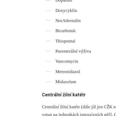
Dopamin
Doxycyklin
NorAdrenalin
Bicarbonát
Thiopental
Parenterální výživa
Vancomycin
Metronidazol
Midazolam
Centrální žilní katétr
Centrální žilní katétr (dále již jen CŽ
vstup na jednotkách intenzivních péčí. 