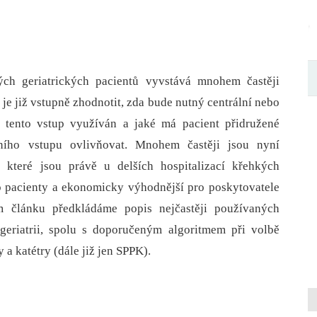
ých geriatrických pacientů vyvstává mnohem častěji
je již vstupně zhodnotit, zda bude nutný centrální nebo
de tento vstup využíván a jaké má pacient přidružené
ího vstupu ovlivňovat. Mnohem častěji jsou nyní
 které jsou právě u delších hospitalizací křehkých
ro pacienty a ekonomicky výhodnější pro poskytovatele
m článku předkládáme popis nejčastěji používaných
geriatrii, spolu s doporučeným algoritmem při volbě
 a katétry (dále již jen SPPK).