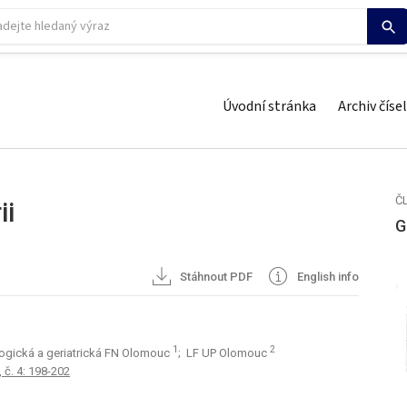
Úvodní stránka
Archiv čísel
Č
ii
G
Stáhnout PDF
English info
1
2
rologická a geriatrická FN Olomouc
; LF UP Olomouc
 č. 4: 198-202