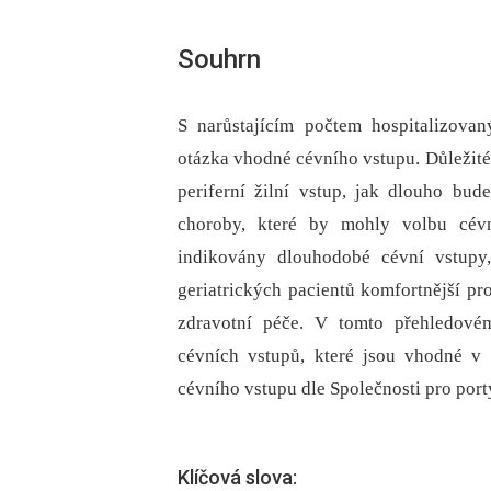
Souhrn
S narůstajícím počtem hospitalizovan
otázka vhodné cévního vstupu. Důležité 
periferní žilní vstup, jak dlouho bu
choroby, které by mohly volbu cévn
indikovány dlouhodobé cévní vstupy,
geriatrických pacientů komfortnější p
zdravotní péče. V tomto přehledové
cévních vstupů, které jsou vhodné v 
cévního vstupu dle Společnosti pro porty
Klíčová slova: