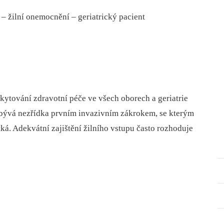
a – žilní onemocnění – geriatrický pacient
kytování zdravotní péče ve všech oborech a geriatrie
u bývá nezřídka prvním invazivním zákrokem, se kterým
ká. Adekvátní zajištění žilního vstupu často rozhoduje