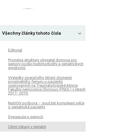
Všechny články tohoto čísla
Editorial
Proměna struktury obyvatel domova pro
seniory podle multimorbidity a geriatrických
syndromů
Výsledky operačního léčení zlomenin
proximálního femuru u pacientů
operovaných na Traumatologické klinice
Fakultní nemocnice Olomouc (FNOL) v letech
2017–2019.
Nutriční podpora – součást komplexní péče
o geriatrické pacienty
Dysgeuzie u seniorů
Cévní vstupy v geriatrii