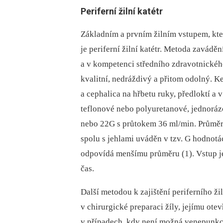
Periferní žilní katétr
Základním a prvním žilním vstupem, kter
je periferní žilní katétr. Metoda zavád
a v kompetenci středního zdravotnického
kvalitní, nedráždivý a přitom odolný. Ke
a cephalica na hřbetu ruky, předloktí a
teflonové nebo polyuretanové, jednoráz
nebo 22G s průtokem 36 ml/min. Průměr p
spolu s jehlami uváděn v tzv. G hodnotá
odpovídá menšímu průměru (1). Vstup j
čas.
Další metodou k zajištění periferního ži
v chirurgické preparaci žíly, jejímu ote
v případech, kdy není možná venepunkce