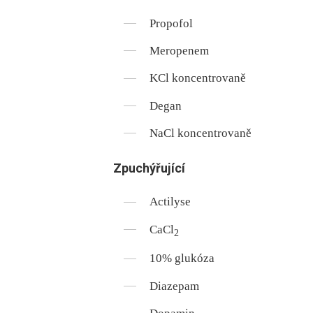
Propofol
Meropenem
KCl koncentrovaně
Degan
NaCl koncentrovaně
Zpuchýřující
Actilyse
CaCl
2
10% glukóza
Diazepam