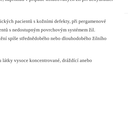
rických pacientů s kožními defekty, při pergamenové
ientů s nedostupným povrchovým systémem žil.
štění spíše střednědobého nebo dlouhodobého žilního
u látky vysoce koncentrované, dráždící anebo