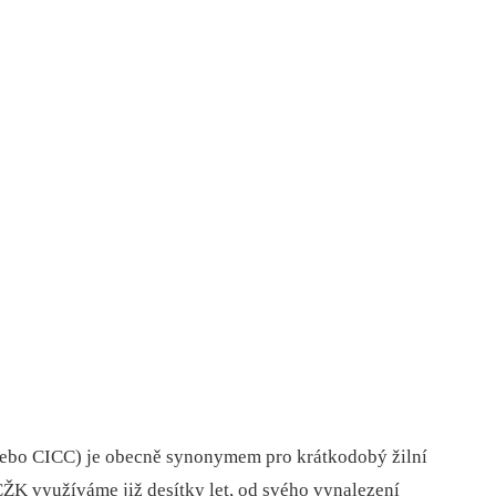
K nebo CICC) je obecně synonymem pro krátkodobý žilní
CŽK využíváme již desítky let, od svého vynalezení