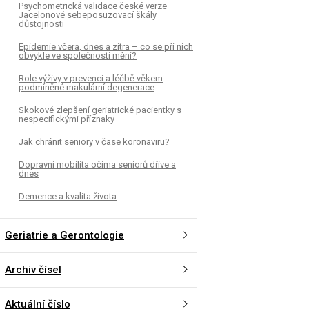
Psychometrická validace české verze
Jacelonové sebeposuzovací škály
důstojnosti
Epidemie včera, dnes a zítra – co se při nich
obvykle ve společnosti mění?
Role výživy v prevenci a léčbě věkem
podmíněné makulární degenerace
Skokové zlepšení geriatrické pacientky s
nespecifickými příznaky
Jak chránit seniory v čase koronaviru?
Dopravní mobilita očima seniorů dříve a
dnes
Demence a kvalita života
Geriatrie a Gerontologie
Archiv čísel
Aktuální číslo