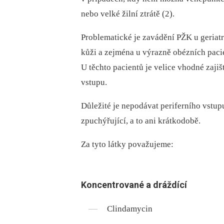
nebo velké žilní ztrátě (2).
Problematické je zavádění PŽK u geriat
kůži a zejména u výrazně obézních pac
U těchto pacientů je velice vhodné zaji
vstupu.
Důležité je nepodávat periferního vstup
zpuchýřující, a to ani krátkodobě.
Za tyto látky považujeme:
Koncentrované a dráždící
Clindamycin