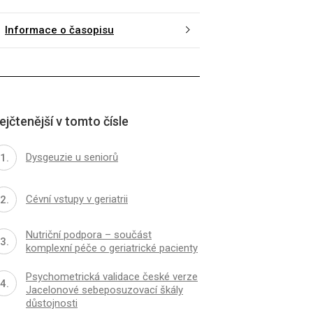
Informace o časopisu
ejčtenější v tomto čísle
Dysgeuzie u seniorů
Cévní vstupy v geriatrii
Nutriční podpora – součást
komplexní péče o geriatrické pacienty
Psychometrická validace české verze
Jacelonové sebeposuzovací škály
důstojnosti