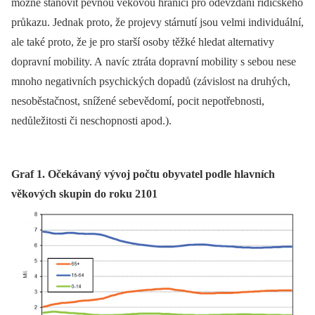
možné stanovit pevnou věkovou hranici pro odevzdání řidičského
průkazu. Jednak proto, že projevy stárnutí jsou velmi individuální,
ale také proto, že je pro starší osoby těžké hledat alternativy
dopravní mobility. A navíc ztráta dopravní mobility s sebou nese
mnoho negativních psychických dopadů (závislost na druhých,
nesoběstačnost, snížené sebevědomí, pocit nepotřebnosti,
nedůležitosti či neschopnosti apod.).
Graf 1. Očekávaný vývoj počtu obyvatel podle hlavních
věkových skupin do roku 2101