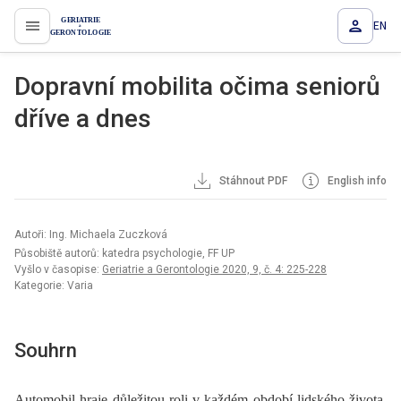
EN
proLékaře.cz
Dopravní mobilita očima seniorů
dříve a dnes
Stáhnout PDF
English info
Autoři: Ing. Michaela Zuczková
Působiště autorů: katedra psychologie, FF UP
Vyšlo v časopise:
Geriatrie a Gerontologie 2020, 9, č. 4: 225-228
Kategorie: Varia
Souhrn
Automobil hraje důležitou roli v každém období lidského života.