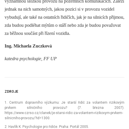
významnou složkou provozu na pozemních komunikacích. Záleží
jednak na nich samotných, jakou pozici si v provozu vozidel
vybudují, ale také na ostatních řidičích, jak je na silnicích přijmou,
zda budou podléhat mýtům o stáří nebo zda je budou považovat
za běžnou součást při řízení vozidla.
Ing. Michaela Zuczková
katedra psychologie, FF UP
ZDROJE
1. Centrum dopravního výzkumu: Je starší řidič za volantem rizikovým
prvkem silničního provozu? (7. března 2007).
https://www.czrso.cz/clanek/je-starsi-ridic-za-volantem-rizikovym-prvkem-
silnicniho-provozu/?id=1300.
2. Havlík K. Psychologie pro řidiče. Praha: Portál 2005.