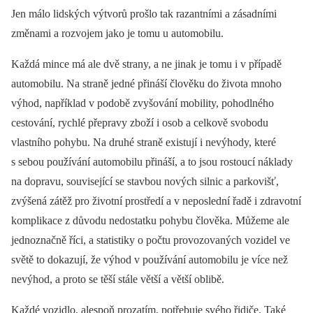
Jen málo lidských výtvorů prošlo tak razantními a zásadními
změnami a rozvojem jako je tomu u automobilu.
Každá mince má ale dvě strany, a ne jinak je tomu i v případě
automobilu. Na straně jedné přináší člověku do života mnoho
výhod, například v podobě zvyšování mobility, pohodlného
cestování, rychlé přepravy zboží i osob a celkově svobodu
vlastního pohybu. Na druhé straně existují i nevýhody, které
s sebou používání automobilu přináší, a to jsou rostoucí náklady
na dopravu, související se stavbou nových silnic a parkovišť,
zvýšená zátěž pro životní prostředí a v neposlední řadě i zdravotní
komplikace z důvodu nedostatku pohybu člověka. Můžeme ale
jednoznačně říci, a statistiky o počtu provozovaných vozidel ve
světě to dokazují, že výhod v používání automobilu je více než
nevýhod, a proto se těší stále větší a větší oblibě.
Každé vozidlo, alespoň prozatím, potřebuje svého řidiče. Také