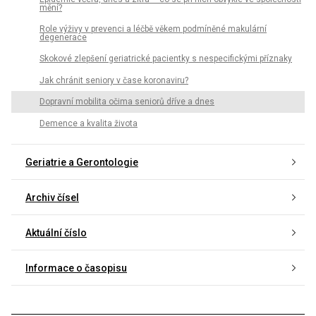
mění?
Role výživy v prevenci a léčbě věkem podmíněné makulární
degenerace
Skokové zlepšení geriatrické pacientky s nespecifickými příznaky
Jak chránit seniory v čase koronaviru?
Dopravní mobilita očima seniorů dříve a dnes
Demence a kvalita života
Geriatrie a Gerontologie
Archiv čísel
Aktuální číslo
Informace o časopisu