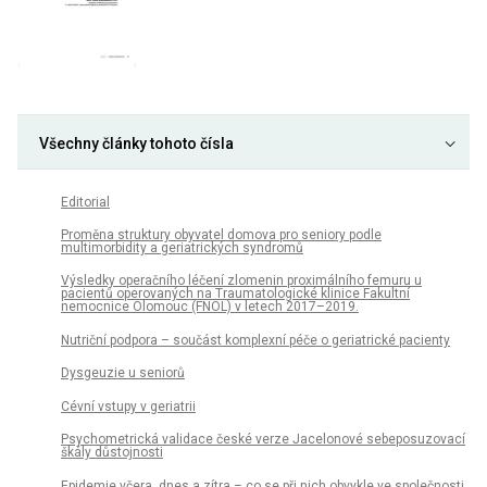
Všechny články tohoto čísla
Editorial
Proměna struktury obyvatel domova pro seniory podle
multimorbidity a geriatrických syndromů
Výsledky operačního léčení zlomenin proximálního femuru u
pacientů operovaných na Traumatologické klinice Fakultní
nemocnice Olomouc (FNOL) v letech 2017–2019.
Nutriční podpora – součást komplexní péče o geriatrické pacienty
Dysgeuzie u seniorů
Cévní vstupy v geriatrii
Psychometrická validace české verze Jacelonové sebeposuzovací
škály důstojnosti
Epidemie včera, dnes a zítra – co se při nich obvykle ve společnosti