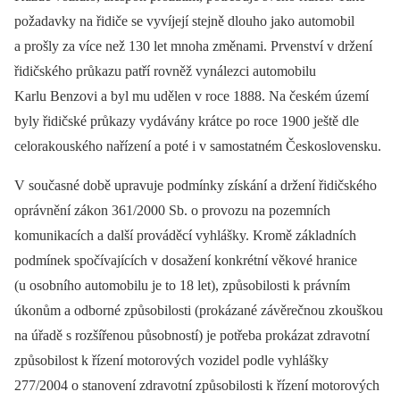
požadavky na řidiče se vyvíjejí stejně dlouho jako automobil
a prošly za více než 130 let mnoha změnami. Prvenství v držení
řidičského průkazu patří rovněž vynálezci automobilu
Karlu Benzovi a byl mu udělen v roce 1888. Na českém území
byly řidičské průkazy vydávány krátce po roce 1900 ještě dle
celorakouského nařízení a poté i v samostatném Československu.
V současné době upravuje podmínky získání a držení řidičského
oprávnění zákon 361/2000 Sb. o provozu na pozemních
komunikacích a další prováděcí vyhlášky. Kromě základních
podmínek spočívajících v dosažení konkrétní věkové hranice
(u osobního automobilu je to 18 let), způsobilosti k právním
úkonům a odborné způsobilosti (prokázané závěrečnou zkouškou
na úřadě s rozšířenou působností) je potřeba prokázat zdravotní
způsobilost k řízení motorových vozidel podle vyhlášky
277/2004 o stanovení zdravotní způsobilosti k řízení motorových