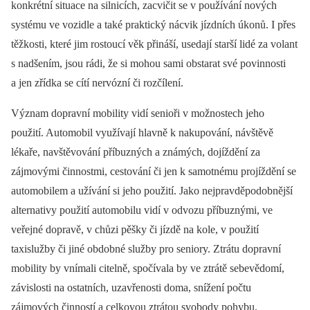
konkrétní situace na silnicích, zacvičit se v používání nových
systému ve vozidle a také praktický nácvik jízdních úkonů. I přes
těžkosti, které jim rostoucí věk přináší, usedají starší lidé za volant
s nadšením, jsou rádi, že si mohou sami obstarat své povinnosti
a jen zřídka se cítí nervózní či rozčílení.
Význam dopravní mobility vidí senioři v možnostech jeho
použití. Automobil využívají hlavně k nakupování, návštěvě
lékaře, navštěvování příbuzných a známých, dojíždění za
zájmovými činnostmi, cestování či jen k samotnému projíždění se
automobilem a užívání si jeho použití. Jako nejpravděpodobnější
alternativy použití automobilu vidí v odvozu příbuznými, ve
veřejné dopravě, v chůzi pěšky či jízdě na kole, v použití
taxislužby či jiné obdobné služby pro seniory. Ztrátu dopravní
mobility by vnímali citelně, spočívala by ve ztrátě sebevědomí,
závislosti na ostatních, uzavřenosti doma, snížení počtu
zájmových činností a celkovou ztrátou svobody pohybu.