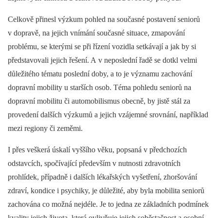
Celkově přinesl výzkum pohled na současné postavení seniorů
v dopravě, na jejich vnímání současné situace, zmapování
problému, se kterými se při řízení vozidla setkávají a jak by si
představovali jejich řešení. A v neposlední řadě se dotkl velmi
důležitého tématu poslední doby, a to je významu zachování
dopravní mobility u starších osob. Téma pohledu seniorů na
dopravní mobilitu či automobilismus obecně, by jistě stál za
provedení dalších výzkumů a jejich vzájemné srovnání, například
mezi regiony či zeměmi.
I přes veškerá úskalí vyššího věku, popsaná v předchozích
odstavcích, spočívající především v nutnosti zdravotních
prohlídek, případně i dalších lékařských vyšetření, zhoršování
zdraví, kondice i psychiky, je důležité, aby byla mobilita seniorů
zachována co možná nejdéle. Je to jedna ze základních podmínek
kvality jejich života, která ovlivňuje jejich soběstačnost a osobní