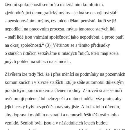
životní spokojeností seniorů a materiálním komfortem,
zjednodušující demografický mýtus –⁠ jedná se o spojitost stáří
s pensionováním, mýtus, tzv. nicnedělání pensistů, kteří se již
nepodílejí na pracovním procesu, mýtus ignorace starých lidí
–⁠ staří lidé jsou vnímáni společností jako nepotřební, a proto patří
na okraj společnosti.“
(3). Většinou se s těmito předsudky
o starších řidičích setkáváme u mladých řidičů, kteří mají zcela
jiných pohled na situaci na silnicích.
Závěrem lze tedy říci, že i přes měnící se podmínky na pozemních
komunikacích i v životě starších lidí, je stále automobil důležitým
praktickým pomocníkem a členem rodiny. Zároveň si ale senioři
uvědomují potenciální nebezpečí a nutnost udělat vše proto, aby
jejich cesty byly bezpečné a návraty jisté. A to i z toho důvodu,
aby dopravní mobilitu neztratili a nemuseli řešit těžkosti z toho
vzniklé. Senioři byli, jsou a v následujících letech budou