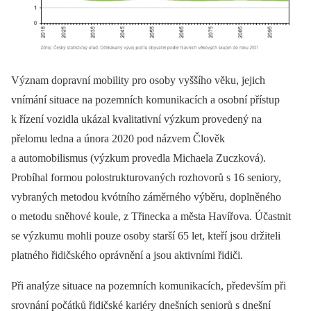
Význam dopravní mobility pro osoby vyššího věku, jejich
vnímání situace na pozemních komunikacích a osobní přístup
k řízení vozidla ukázal kvalitativní výzkum provedený na
přelomu ledna a února 2020 pod názvem Člověk
a automobilismus (výzkum provedla Michaela Zuczková).
Probíhal formou polostrukturovaných rozhovorů s 16 seniory,
vybraných metodou kvótního záměrného výběru, doplněného
o metodu sněhové koule, z Třinecka a města Havířova. Účastnit
se výzkumu mohli pouze osoby starší 65 let, kteří jsou držiteli
platného řidičského oprávnění a jsou aktivními řidiči.
Při analýze situace na pozemních komunikacích, především při
srovnání počátků řidičské kariéry dnešních seniorů s dnešní