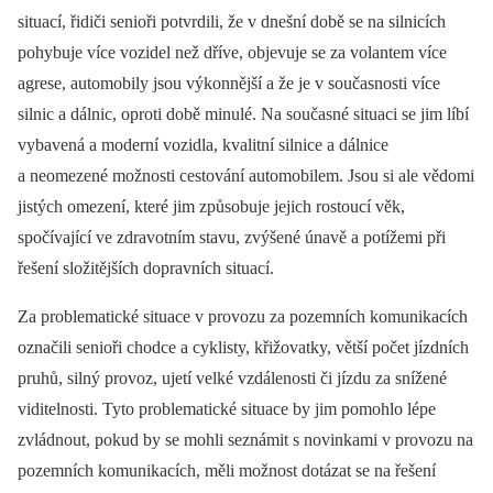
situací, řidiči senioři potvrdili, že v dnešní době se na silnicích
pohybuje více vozidel než dříve, objevuje se za volantem více
agrese, automobily jsou výkonnější a že je v současnosti více
silnic a dálnic, oproti době minulé. Na současné situaci se jim líbí
vybavená a moderní vozidla, kvalitní silnice a dálnice
a neomezené možnosti cestování automobilem. Jsou si ale vědomi
jistých omezení, které jim způsobuje jejich rostoucí věk,
spočívající ve zdravotním stavu, zvýšené únavě a potížemi při
řešení složitějších dopravních situací.
Za problematické situace v provozu za pozemních komunikacích
označili senioři chodce a cyklisty, křižovatky, větší počet jízdních
pruhů, silný provoz, ujetí velké vzdálenosti či jízdu za snížené
viditelnosti. Tyto problematické situace by jim pomohlo lépe
zvládnout, pokud by se mohli seznámit s novinkami v provozu na
pozemních komunikacích, měli možnost dotázat se na řešení