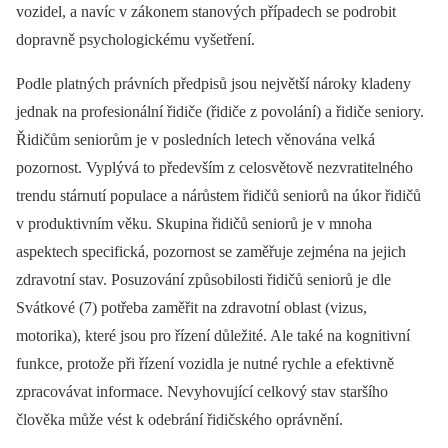
vozidel, a navíc v zákonem stanových případech se podrobit
dopravně psychologickému vyšetření.
Podle platných právních předpisů jsou největší nároky kladeny
jednak na profesionální řidiče (řidiče z povolání) a řidiče seniory.
Řidičům seniorům je v posledních letech věnována velká
pozornost. Vyplývá to především z celosvětově nezvratitelného
trendu stárnutí populace a nárůstem řidičů seniorů na úkor řidičů
v produktivním věku. Skupina řidičů seniorů je v mnoha
aspektech specifická, pozornost se zaměřuje zejména na jejich
zdravotní stav. Posuzování způsobilosti řidičů seniorů je dle
Svátkové (7) potřeba zaměřit na zdravotní oblast (vizus,
motorika), které jsou pro řízení důležité. Ale také na kognitivní
funkce, protože při řízení vozidla je nutné rychle a efektivně
zpracovávat informace. Nevyhovující celkový stav staršího
člověka může vést k odebrání řidičského oprávnění.