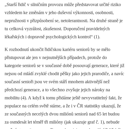
„Starší řidič v silničním provozu může představovat určité riziko
vzhledem ke změnám v jeho duševní výkonnosti, osobnosti,
nepružnosti v přizpůsobení se, netolerantnosti. Na druhé straně je
tu celková vyzrálost, zkušenost. Doporučení pravidelných
lékařských i dopravně psychologických kontrol“ (1).
K rozhodnutí ukončit řidičskou kariéru seniorů by se mělo
přistupovat ale jen v nejnutnějších případech, protože do
kategorie seniorů se v současné době posouvají generace, které již
nejsou od mládí zvyklé chodit pěšky jako jejich prarodiče, a navíc
současní senioři jsou ve svém stáří mnohem aktivnější než
předchozí generace, a to všechno zvyšuje jejich nároky na
mobilitu (4). A když k tomu přidáme ještě nevyvratitelný fakt, že
populace na celém světě stárne, a že i v ČR statistiky ukazují, že
ze současných necelých dvou miliónů seniorů nad 65 let budou
za osmdesát let téměř tři milióny (jak ukazuje graf č. 1), nebude