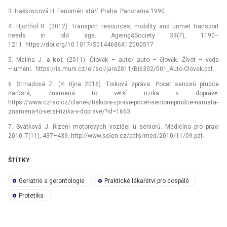
3. Haškovcová H. Fenomén stáří. Praha: Panorama 1990.
4. Hjorthol R. (2012): Transport resources, mobility and unmet transport
needs in old age. Ageing&Society 33(7), 1190–
1211. https://doi.org/10.1017/S0144686X12000517
5. Malina J.
a kol.
(2011): Člověk –⁠ auto/ auto –⁠ člověk. Život –⁠ věda
–⁠ umění. https://is.muni.cz/el/sci/jaro2011/Bi6302/001_Auto-Clovek.pdf.
6. Strnadová Z. (4. října 2016). Tisková zpráva: Počet seniorů prudce
narůstá, znamená to větší rizika v dopravě.
https://www.czrso.cz/clanek/tiskova-zprava-pocet-senioru-prudce-narusta-
znamena-to-vetsi-rizika-v-doprave/?id=1663.
7. Svátková J. Řízení motorových vozidel u seniorů. Medicína pro praxi
2010; 7(11), 437–439. http://www.solen.cz/pdfs/med/2010/11/09.pdf.
ŠTÍTKY
Geriatrie a gerontologie
Praktické lékařství pro dospělé
Protetika