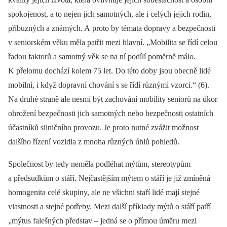
spokojenost, a to nejen jich samotných, ale i celých jejich rodin,
příbuzných a známých. A proto by témata dopravy a bezpečnosti
v seniorském věku měla patřit mezi hlavní. „Mobilita se řídí celou
řadou faktorů a samotný věk se na ní podílí poměrně málo.
K přelomu dochází kolem 75 let. Do této doby jsou obecně lidé
mobilní, i když dopravní chování s se řídí různými vzorci.“ (6).
Na druhé straně ale nesmí být zachování mobility seniorů na úkor
ohrožení bezpečnosti jich samotných nebo bezpečnosti ostatních
účastníků silničního provozu. Je proto nutné zvážit možnost
dalšího řízení vozidla z mnoha různých úhlů pohledů.
Společnost by tedy neměla podléhat mýtům, stereotypům
a předsudkům o stáří. Nejčastějším mýtem o stáří je již zmíněná
homogenita celé skupiny, ale ne všichni staří lidé mají stejné
vlastnosti a stejné potřeby. Mezi další příklady mýtů o stáří patří
„mýtus falešných představ –⁠ jedná se o přímou úměru mezi