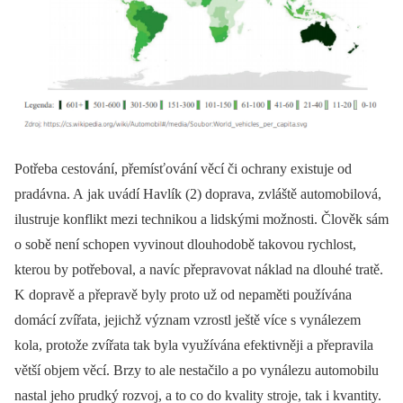
Potřeba cestování, přemísťování věcí či ochrany existuje od
pradávna. A jak uvádí Havlík (2) doprava, zvláště automobilová,
ilustruje konflikt mezi technikou a lidskými možnosti. Člověk sám
o sobě není schopen vyvinout dlouhodobě takovou rychlost,
kterou by potřeboval, a navíc přepravovat náklad na dlouhé tratě.
K dopravě a přepravě byly proto už od nepaměti používána
domácí zvířata, jejichž význam vzrostl ještě více s vynálezem
kola, protože zvířata tak byla využívána efektivněji a přepravila
větší objem věcí. Brzy to ale nestačilo a po vynálezu automobilu
nastal jeho prudký rozvoj, a to co do kvality stroje, tak i kvantity.