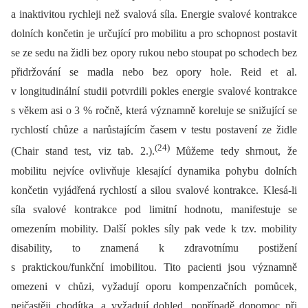
a inaktivitou rychleji než svalová síla. Energie svalové kontrakce
dolních končetin je určující pro mobilitu a pro schopnost postavit
se ze sedu na židli bez opory rukou nebo stoupat po schodech bez
přidržování se madla nebo bez opory hole. Reid et al.
v longitudinální studii potvrdili pokles energie svalové kontrakce
s věkem asi o 3 % ročně, která významně koreluje se snižující se
rychlostí chůze a narůstajícím časem v testu postavení ze židle
(24)
(Chair stand test, viz tab. 2.).
Můžeme tedy shrnout, že
mobilitu nejvíce ovlivňuje klesající dynamika pohybu dolních
končetin vyjádřená rychlostí a silou svalové kontrakce. Klesá-li
síla svalové kontrakce pod limitní hodnotu, manifestuje se
omezením mobility. Další pokles síly pak vede k tzv. mobility
disability, to znamená k zdravotnímu postižení
s praktickou/funkční imobilitou. Tito pacienti jsou významně
omezeni v chůzi, vyžadují oporu kompenzačních pomůcek,
nejčastěji chodítka, a vyžadují dohled, popřípadě dopomoc při