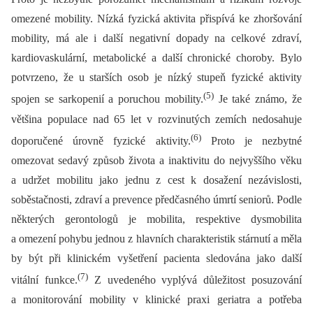
omezené mobility. Nízká fyzická aktivita přispívá ke zhoršování
mobility, má ale i další negativní dopady na celkové zdraví,
kardiovaskulární, metabolické a další chronické choroby. Bylo
potvrzeno, že u starších osob je nízký stupeň fyzické aktivity
(5)
spojen se sarkopenií a poruchou mobility.
Je také známo, že
většina populace nad 65 let v rozvinutých zemích nedosahuje
(6)
doporučené úrovně fyzické aktivity.
Proto je nezbytné
omezovat sedavý způsob života a inaktivitu do nejvyššího věku
a udržet mobilitu jako jednu z cest k dosažení nezávislosti,
soběstačnosti, zdraví a prevence předčasného úmrtí seniorů. Podle
některých gerontologů je mobilita, respektive dysmobilita
a omezení pohybu jednou z hlavních charakteristik stárnutí a měla
by být při klinickém vyšetření pacienta sledována jako další
(7)
vitální funkce.
Z uvedeného vyplývá důležitost posuzování
a monitorování mobility v klinické praxi geriatra a potřeba