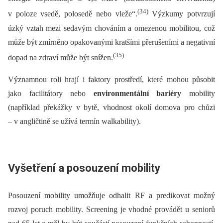
(34)
v poloze vsedě, polosedě nebo vleže“.
Výzkumy potvrzují
úzký vztah mezi sedavým chováním a omezenou mobilitou, což
může být zmírněno opakovanými kratšími přerušeními a negativní
(35)
dopad na zdraví může být snížen.
Významnou roli hrají i faktory prostředí, které mohou působit
jako facilitátory nebo
environmentální bariéry
mobility
(například překážky v bytě, vhodnost okolí domova pro chůzi
–⁠ v angličtině se užívá termín walkability).
Vyšetření a posouzení mobility
Posouzení mobility umožňuje odhalit RF a predikovat možný
rozvoj poruch mobility. Screening je vhodné provádět u seniorů