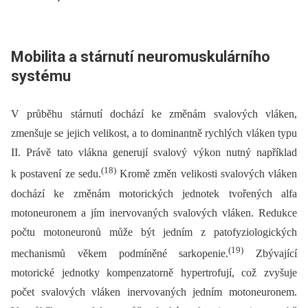
Mobilita a stárnutí neuromuskulárního
systému
V průběhu stárnutí dochází ke změnám svalových vláken,
zmenšuje se jejich velikost, a to dominantně rychlých vláken typu
II. Právě tato vlákna generují svalový výkon nutný například
(18)
k postavení ze sedu.
Kromě změn velikosti svalových vláken
dochází ke změnám motorických jednotek tvořených alfa
motoneuronem a jím inervovaných svalových vláken. Redukce
počtu motoneuronů může být jedním z patofyziologických
(19)
mechanismů věkem podmíněné sarkopenie.
Zbývající
motorické jednotky kompenzatorně hypertrofují, což zvyšuje
počet svalových vláken inervovaných jedním motoneuronem.