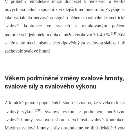
V průběhu remodelace může docházet k reinervaci a tvorbě
nových axonálních spojení z vedlejších motoneuronů. Zvyšuje se
také variabilita nervového signálu během maximální izometrické
svalové kontrakce ve svalech s redukovaným počtem
(18)
motorických jednotek, redukce může dosahovat 30–40 %.
Zdá
se, že tento mechanismus je zodpovědný za svalovou slabost i při
zachovalé svalové hmotě.
Věkem podmíněné změny svalové hmoty,
svalové síly a svalového výkonu
Z klinické praxe i populačních studií je známo, že s věkem klesá
(20)
svalový výkon.
Svalový výkon je podmíněn množstvím
svalové hmoty, svalovou sílou a rychlostí svalové kontrakce.
Maxima svalové hmoty i síly dosahujeme ve třetí dekádě života