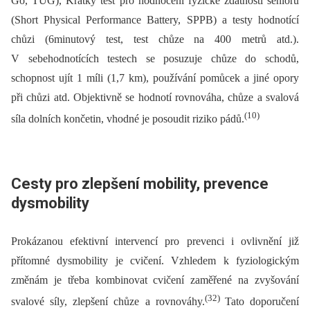
Go, TUG), Krátký test pro hodnocení fyzické zdatnosti seniorů
(Short Physical Performance Battery, SPPB) a testy hodnotící
chůzi (6minutový test, test chůze na 400 metrů atd.).
V sebehodnotících testech se posuzuje chůze do schodů,
schopnost ujít 1 míli (1,7 km), používání pomůcek a jiné opory
při chůzi atd. Objektivně se hodnotí rovnováha, chůze a svalová
(10)
síla dolních končetin, vhodné je posoudit riziko pádů.
Cesty pro zlepšení mobility, prevence
dysmobility
Prokázanou efektivní intervencí pro prevenci i ovlivnění již
přítomné dysmobility je cvičení. Vzhledem k fyziologickým
změnám je třeba kombinovat cvičení zaměřené na zvyšování
(32)
svalové síly, zlepšení chůze a rovnováhy.
Tato doporučení