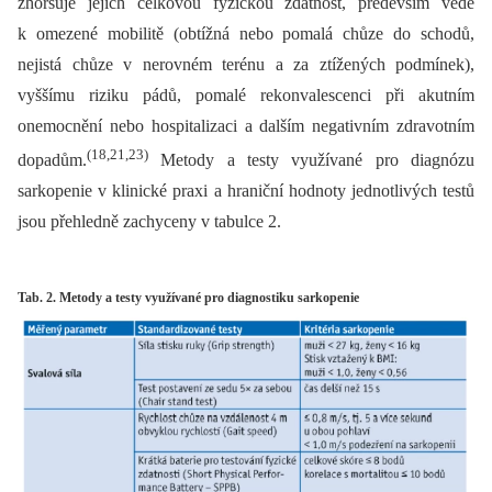
zhoršuje jejich celkovou fyzickou zdatnost, především vede
k omezené mobilitě (obtížná nebo pomalá chůze do schodů,
nejistá chůze v nerovném terénu a za ztížených podmínek),
vyššímu riziku pádů, pomalé rekonvalescenci při akutním
onemocnění nebo hospitalizaci a dalším negativním zdravotním
(18,21,23)
dopadům.
Metody a testy využívané pro diagnózu
sarkopenie v klinické praxi a hraniční hodnoty jednotlivých testů
jsou přehledně zachyceny v tabulce 2.
Tab. 2. Metody a testy využívané pro diagnostiku sarkopenie