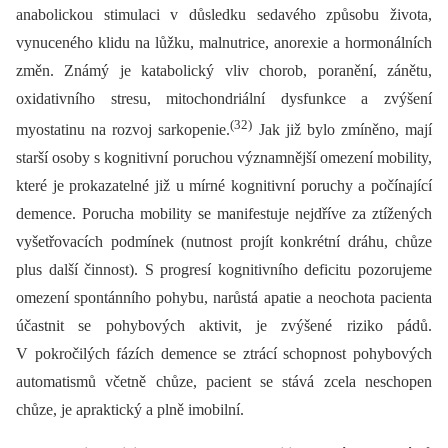
anabolickou stimulaci v důsledku sedavého způsobu života,
vynuceného klidu na lůžku, malnutrice, anorexie a hormonálních
změn. Známý je katabolický vliv chorob, poranění, zánětu,
oxidativního stresu, mitochondriální dysfunkce a zvýšení
(32)
myostatinu na rozvoj sarkopenie.
Jak již bylo zmíněno, mají
starší osoby s kognitivní poruchou významnější omezení mobility,
které je prokazatelné již u mírné kognitivní poruchy a počínající
demence. Porucha mobility se manifestuje nejdříve za ztížených
vyšetřovacích podmínek (nutnost projít konkrétní dráhu, chůze
plus další činnost). S progresí kognitivního deficitu pozorujeme
omezení spontánního pohybu, narůstá apatie a neochota pacienta
účastnit se pohybových aktivit, je zvýšené riziko pádů.
V pokročilých fázích demence se ztrácí schopnost pohybových
automatismů včetně chůze, pacient se stává zcela neschopen
chůze, je apraktický a plně imobilní.