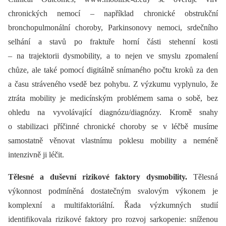
chronických nemocí –⁠ například chronické obstrukční
bronchopulmonální choroby, Parkinsonovy nemoci, srdečního
selhání a stavů po fraktuře horní části stehenní kosti
–⁠ na trajektorii dysmobility, a to nejen ve smyslu zpomalení
chůze, ale také pomocí digitálně snímaného počtu kroků za den
a času stráveného vsedě bez pohybu. Z výzkumu vyplynulo, že
ztráta mobility je medicínským problémem sama o sobě, bez
ohledu na vyvolávající diagnózu/diagnózy. Kromě snahy
o stabilizaci příčinné chronické choroby se v léčbě musíme
samostatně věnovat vlastnímu poklesu mobility a neméně
intenzivně ji léčit.
Tělesné a duševní rizikové faktory dysmobility.
Tělesná
výkonnost podmíněná dostatečným svalovým výkonem je
komplexní a multifaktoriální. Řada výzkumných studií
identifikovala rizikové faktory pro rozvoj sarkopenie: sníženou