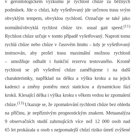
v gerontologickém výzkumu je rychlost chůze za běžných
podmínek. Jde o chůzi, kdy vyšetřovaný jde určenou trasu svým
obvyklým tempem, obvyklou rychlostí. Označuje se také jako
(11)
normální/obvyklá rychlost chůze tzv. usual gait speed.
Rychlost chůze určuje v tomto případě vyšetřovaný. Naproti tomu
rychlá chůze nebo chůze v časovém limitu –⁠ kdy je vyšetřovaný
instruován, aby prošel trasu maximální možnou rychlostí
–⁠ umožňuje odhalit i funkční rezervu testovaného. Kromě
rychlosti se při vyšetření chůze zaměřujeme i na další
charakteristiky, například na délku a výšku kroku a na jejich
kadenci a změny poměru mezi statickou a dynamickou fází
kroků. Klesající délka i výška kroku s věkem vedou ke zpomalení
(13)
chůze.
Ukazuje se, že zpomalování rychlosti chůze bez ohledu
na příčinu, je nepříznivým prognostickým znakem. Metaanalýza
9 observačních studií zahrnujících více než 12 000 osob nad
65 let prokázala u osob s nejpomalejší chůzí riziko úmrtí zvýšené