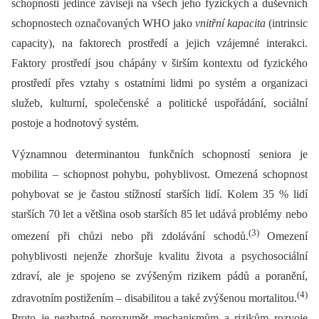
schopnosti jedince závisejí na všech jeho fyzických a duševních
schopnostech označovaných WHO jako
vnitřní kapacita
(intrinsic
capacity), na faktorech prostředí a jejich vzájemné interakci.
Faktory prostředí jsou chápány v širším kontextu od fyzického
prostředí přes vztahy s ostatními lidmi po systém a organizaci
služeb, kulturní, společenské a politické uspořádání, sociální
postoje a hodnotový systém.
Významnou determinantou funkčních schopností seniora je
mobilita –⁠ schopnost pohybu, pohyblivost. Omezená schopnost
pohybovat se je častou stížností starších lidí. Kolem 35 % lidí
starších 70 let a většina osob starších 85 let udává problémy nebo
(3)
omezení při chůzi nebo při zdolávání schodů.
Omezení
pohyblivosti nejenže zhoršuje kvalitu života a psychosociální
zdraví, ale je spojeno se zvýšeným rizikem pádů a poranění,
(4)
zdravotním postižením –⁠ disabilitou a také zvýšenou mortalitou.
Proto je nezbytné porozumět mechanismům a rizikům rozvoje