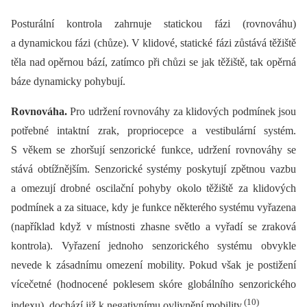
Posturální kontrola zahrnuje statickou fázi (rovnováhu)
a dynamickou fázi (chůze). V klidové, statické fázi zůstává těžiště
těla nad opěrnou bází, zatímco při chůzi se jak těžiště, tak opěrná
báze dynamicky pohybují.
Rovnováha.
Pro udržení rovnováhy za klidových podmínek jsou
potřebné intaktní zrak, propriocepce a vestibulární systém.
S věkem se zhoršují senzorické funkce, udržení rovnováhy se
stává obtížnějším. Senzorické systémy poskytují zpětnou vazbu
a omezují drobné oscilační pohyby okolo těžiště za klidových
podmínek a za situace, kdy je funkce některého systému vyřazena
(například když v místnosti zhasne světlo a vyřadí se zraková
kontrola). Vyřazení jednoho senzorického systému obvykle
nevede k zásadnímu omezení mobility. Pokud však je postižení
vícečetné (hodnocené poklesem skóre globálního senzorického
(10)
indexu), dochází již k negativnímu ovlivnění mobility.