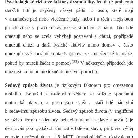
Psychologické rizikové faktory dysmobility.
Jedním z problémů
starších lidí je zvýšený výskyt pádů. U osob, které mají
v anamnéze pád nebo vícečetné pády, nebo i u těch s nejistotou
při chůzi se v praxi setkáváme se strachem z pádu. Tito lidé
omezují nebo se zcela vyhýbají postavení a chůzi, popřípadě
omezují chůzi a další fyzické aktivity mimo domov a často
omezují i své sociální kontakty (obava ze společenské blamáže,
(33)
pokud by museli žádat o pomoc).
V některých případech jde
o úzkostnou nebo anxiózně-depresivní poruchu.
Sedavý způsob života
je rizikovým faktorem pro omezenou
mobilitu. Bohužel s rostoucím věkem se snižuje spontánní
motorická aktivita, a proto jsou starší a staří lidé náchylní
k sedavému způsobu života. Sedavý způsob života (v angličtině
se užívá termín sedentary behavior neboli sedavé chování) je
definován jako „jakákoli činnost v bdělém stavu, při které výdej
energie nepřesahuje ≤ 1,5 MET (metabolického ekvivalentu)