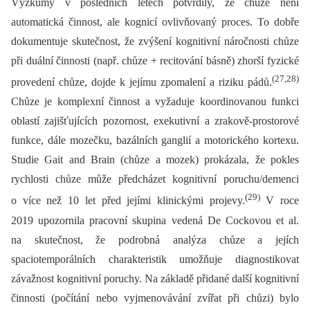
Výzkumy v posledních letech potvrdily, že chůze není
automatická činnost, ale kognicí ovlivňovaný proces. To dobře
dokumentuje skutečnost, že zvýšení kognitivní náročnosti chůze
při duální činnosti (např. chůze + recitování básně) zhorší fyzické
(27,28)
provedení chůze, dojde k jejímu zpomalení a riziku pádů.
Chůze je komplexní činnost a vyžaduje koordinovanou funkci
oblastí zajišťujících pozornost, exekutivní a zrakově-prostorové
funkce, dále mozečku, bazálních ganglií a motorického kortexu.
Studie Gait and Brain (chůze a mozek) prokázala, že pokles
rychlosti chůze může předcházet kognitivní poruchu/demenci
(29)
o více než 10 let před jejími klinickými projevy.
V roce
2019 upozornila pracovní skupina vedená De Cockovou et al.
na skutečnost, že podrobná analýza chůze a jejích
spaciotemporálních charakteristik umožňuje diagnostikovat
závažnost kognitivní poruchy. Na základě přidané další kognitivní
činnosti (počítání nebo vyjmenovávání zvířat při chůzi) bylo