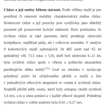
Chůze a její změny během stárnutí.
Podle většiny studií je pro
postižení či omezení mobility charakteristická změna chůze.
Hodnocení chůze a její poruchy jsou využívány jako důležitý
parametr při posuzování fyzické zdatnosti. Bylo prokázáno, že
rychlost chůze je také parametr, který predikuje zdravotní
komplikace, například pády, ale i celkovou mortalitu. V analýze
9 kohortových studií zahrnujících 34 485 osob nad 65 let
(průměrný věk 73,5 roku ± 5,9), kteří byli sledováni 6–21 let,
byla rychlost chůze spolu s věkem a pohlavím ukazatelem
(11)
predikujícím délku dožití.
Graf na obrázku 1 zachycuje
průměrný počet let očekávaného přežití u mužů a žen
v jednotlivých věkových skupinách ve vztahu k rychlosti chůze.
Nejdelší přežití měly osoby, které byly schopny chodit rychlostí
1,6 m/s, a to u obou pohlaví a v každé věkové skupině. Průměrná
rychlost chůze v celém souboru byla 0,92 ± 0,27 m/s.