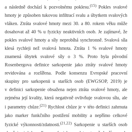
(15)
a následně dochází k pozvolnému poklesu.
Pokles svalové
hmoty je způsoben tukovou infiltrací svalu a úbytkem svalových
vláken. Ztráta svalové hmoty mezi 30. a 80. rokem věku může
dosahovat až 40 % u fyzicky neaktivních osob. Je zajímavé, že
pokles svalové hmoty a síly neprobíhá synchronně. Svalová síla
klesá rychleji než svalová hmota. Ztráta 1 % svalové hmoty
znamená úbytek svalové síly o 3 %. Proto byla původní
Rosenbergova definice sarkopenie jako ztráty svalové hmoty
revidována a rozšířena. Podle konsenzu Evropské pracovní
skupiny pro sarkopenii u starších osob (EWGSOP, 2019) je
v definici sarkopenie obsažena nejen ztráta svalové hmoty, ale
zejména její kvality, která negativně ovlivňuje svalovou sílu, ale
(21)
i parametry chůze.
Rychlost chůze je v této definici zahrnuta
jako marker funkčního postižení mobility a nepřímo celkové
(21,22)
fyzické výkonnosti/zdatnosti.
Sarkopenie u starších osob