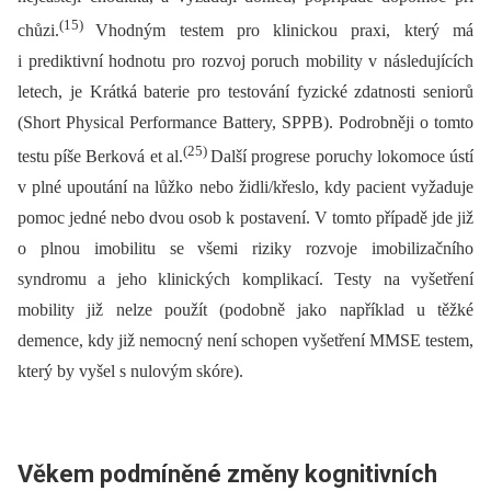
(15)
chůzi.
Vhodným testem pro klinickou praxi, který má
i prediktivní hodnotu pro rozvoj poruch mobility v následujících
letech, je Krátká baterie pro testování fyzické zdatnosti seniorů
(Short Physical Performance Battery, SPPB). Podrobněji o tomto
(25)
testu píše Berková et al.
Další progrese poruchy lokomoce ústí
v plné upoutání na lůžko nebo židli/křeslo, kdy pacient vyžaduje
pomoc jedné nebo dvou osob k postavení. V tomto případě jde již
o plnou imobilitu se všemi riziky rozvoje imobilizačního
syndromu a jeho klinických komplikací. Testy na vyšetření
mobility již nelze použít (podobně jako například u těžké
demence, kdy již nemocný není schopen vyšetření MMSE testem,
který by vyšel s nulovým skóre).
Věkem podmíněné změny kognitivních