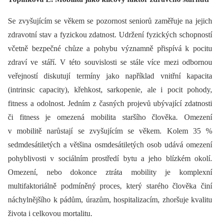
Se zvyšujícím se věkem se pozornost seniorů zaměřuje na jejich
zdravotní stav a fyzickou zdatnost. Udržení fyzických schopností
včetně bezpečné chůze a pohybu významně přispívá k pocitu
zdraví ve stáří. V této souvislosti se stále více mezi odbornou
veřejností diskutují termíny jako například vnitřní kapacita
(intrinsic capacity), křehkost, sarkopenie, ale i pocit pohody,
fitness a odolnost. Jedním z časných projevů ubývající zdatnosti
či fitness je omezená mobilita staršího člověka. Omezení
v mobilitě narůstají se zvyšujícím se věkem. Kolem 35 %
sedmdesátiletých a většina osmdesátiletých osob udává omezení
pohyblivosti v sociálním prostředí bytu a jeho blízkém okolí.
Omezení, nebo dokonce ztráta mobility je komplexní
multifaktoriálně podmíněný proces, který starého člověka činí
náchylnějšího k pádům, úrazům, hospitalizacím, zhoršuje kvalitu
života i celkovou mortalitu.