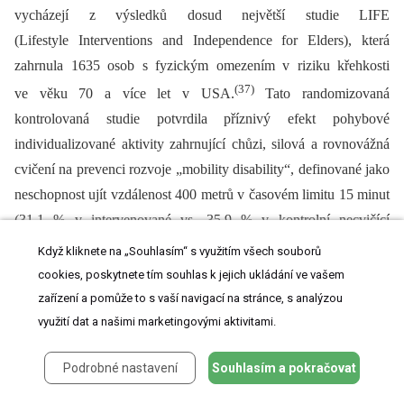
vycházejí z výsledků dosud největší studie LIFE
(Lifestyle Interventions and Independence for Elders), která
zahrnula 1635 osob s fyzickým omezením v riziku křehkosti
(37)
ve věku 70 a více let v USA.
Tato randomizovaná
kontrolovaná studie potvrdila příznivý efekt pohybové
individualizované aktivity zahrnující chůzi, silová a rovnovážná
cvičení na prevenci rozvoje „mobility disability“, definované jako
neschopnost ujít vzdálenost 400 metrů v časovém limitu 15 minut
(31,1 % v intervenované vs. 35,9 % v kontrolní necvičící
skupině). Také trvalá porucha mobility byla častější u kontrolní
Když kliknete na „Souhlasím“ s využitím všech souborů
(37)
skupiny (14,7 % intervenovaná vs. 19,8 % kontrolní skupina).
cookies, poskytnete tím souhlas k jejich ukládání ve vašem
Podobný design má i v roce 2020 ukončená evropská studie
zařízení a pomůže to s vaší navigací na stránce, s analýzou
využití dat a našimi marketingovými aktivitami.
SPRINTT (Sarcopenia & Physical fRailty IN older people: multi-
componenT Treatment strategies), jejíž výsledky jsou očekávány
Podrobné nastavení
Souhlasím a pokračovat
(38)
v letošním roce.
V obou studiích se jednalo o dlouhodobý
cvičební program (24–36 měsíců), individualizovanou cvičební