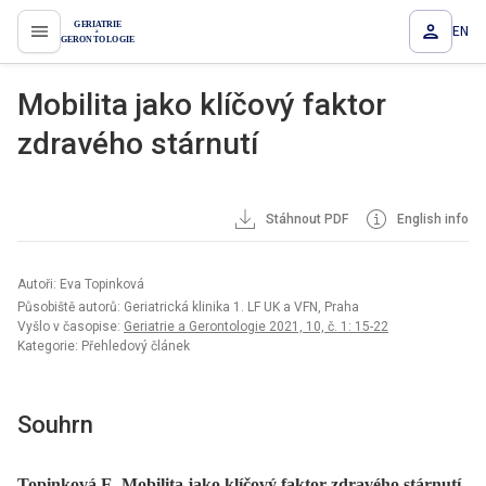
EN
proLékaře.cz
Mobilita jako klíčový faktor
zdravého stárnutí
Stáhnout PDF
English info
Autoři: Eva Topinková
Působiště autorů: Geriatrická klinika 1. LF UK a VFN, Praha
Vyšlo v časopise:
Geriatrie a Gerontologie 2021, 10, č. 1: 15-22
Kategorie: Přehledový článek
Souhrn
Topinková E. Mobilita jako klíčový faktor zdravého stárnutí