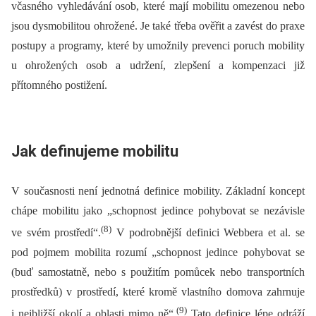
včasného vyhledávání osob, které mají mobilitu omezenou nebo
jsou dysmobilitou ohrožené. Je také třeba ověřit a zavést do praxe
postupy a programy, které by umožnily prevenci poruch mobility
u ohrožených osob a udržení, zlepšení a kompenzaci již
přítomného postižení.
Jak definujeme mobilitu
V současnosti není jednotná definice mobility. Základní koncept
chápe mobilitu jako „schopnost jedince pohybovat se nezávisle
(8)
ve svém prostředí“.
V podrobnější definici Webbera et al. se
pod pojmem mobilita rozumí „schopnost jedince pohybovat se
(buď samostatně, nebo s použitím pomůcek nebo transportních
prostředků) v prostředí, které kromě vlastního domova zahrnuje
(9)
i nejbližší okolí a oblasti mimo ně“.
Tato definice lépe odráží