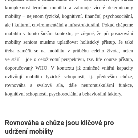
komplexnost termínu mobilita a zahrnuje víceré determinanty
mobility –⁠ nejenom fyzické, kognitivní, finanční, psychosociální,
ale i kulturní, environmentální a infrastrukturální. Pokud chápeme
mobilitu v tomto širším kontextu, je zřejmé, že při posuzování
mobility seniora musíme uplatňovat holistický přístup. Je také
třeba zaměřit se na mobilitu v průběhu celého života, nejen
ve stáří –⁠ jde o celoživotní perspektivu, tzv. life course přístup,
doporučovaný WHO. V kontextu již zmíněné vnitřní kapacity
ovlivňují mobilitu fyzické schopnosti, tj. především chůze,
rovnováha a svalová síla, dále neuromuskulární funkce,
kognitivní schopnosti, psychosociální a behaviorální faktory.
Rovnováha a chůze jsou klíčové pro
udržení mobility