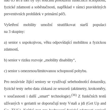
nad 65 let a měl by být součástí posouzení funkčních schopností,
fyzické zdatnosti a soběstačnosti, například v rámci pravidelných
preventivních prohlídek v primární péči.
Vyšetření mobility umožní stratifikovat starší populaci
na 3 skupiny:
a) senior s uspokojivou, věku odpovídající mobilitou a fyzickou
zdatností,
b) senior v riziku rozvoje „mobility disability“,
c) senior s omezenou/limitovanou schopností pohybu.
Pro nezávisle žijící seniory se využívají sebehodnotící dotazníky,
fyzické testy nebo data získaná ze senzorů (aktimetry, krokoměry,
(36)
v současnosti i další „smart“ technologie).
Z funkčních testů
užívaných v geriatrii se doporučují testy Vstaň a jdi (Get Up and