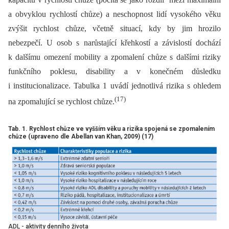
a obvyklou rychlostí chůze) a neschopnost lidí vysokého věku
zvýšit rychlost chůze, včetně situací, kdy by jim hrozilo
nebezpečí. U osob s narůstající křehkostí a závislostí dochází
k dalšímu omezení mobility a zpomalení chůze s dalšími riziky
funkčního poklesu, disability a v konečném důsledku
i institucionalizace. Tabulka 1 uvádí jednotlivá rizika s ohledem
(17)
na zpomalující se rychlost chůze.
Tab. 1. Rychlost chůze ve vyšším věku a rizika spojená se zpomalením
chůze (upraveno dle Abellan van Khan, 2009) (17)
ADL - aktivity denního života