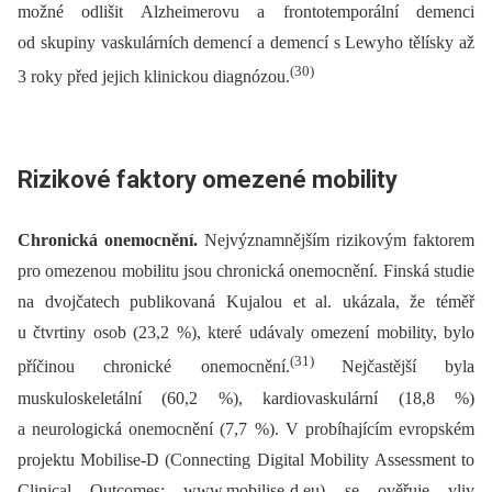
možné odlišit Alzheimerovu a frontotemporální demenci
od skupiny vaskulárních demencí a demencí s Lewyho tělísky až
(30)
3 roky před jejich klinickou diagnózou.
Rizikové faktory omezené mobility
Chronická onemocnění.
Nejvýznamnějším rizikovým faktorem
pro omezenou mobilitu jsou chronická onemocnění. Finská studie
na dvojčatech publikovaná Kujalou et al. ukázala, že téměř
u čtvrtiny osob (23,2 %), které udávaly omezení mobility, bylo
(31)
příčinou chronické onemocnění.
Nejčastější byla
muskuloskeletální (60,2 %), kardiovaskulární (18,8 %)
a neurologická onemocnění (7,7 %). V probíhajícím evropském
projektu Mobilise-D (Connecting Digital Mobility Assessment to
Clinical Outcomes; www.mobilise-d.eu) se ověřuje vliv