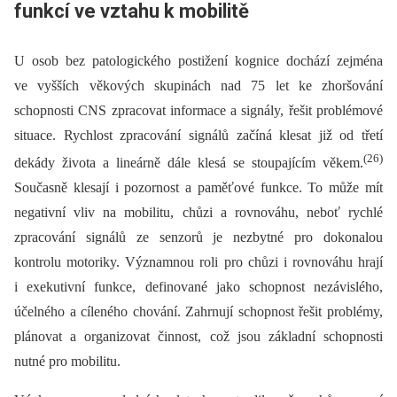
funkcí ve vztahu k mobilitě
U osob bez patologického postižení kognice dochází zejména
ve vyšších věkových skupinách nad 75 let ke zhoršování
schopnosti CNS zpracovat informace a signály, řešit problémové
situace. Rychlost zpracování signálů začíná klesat již od třetí
(26)
dekády života a lineárně dále klesá se stoupajícím věkem.
Současně klesají i pozornost a paměťové funkce. To může mít
negativní vliv na mobilitu, chůzi a rovnováhu, neboť rychlé
zpracování signálů ze senzorů je nezbytné pro dokonalou
kontrolu motoriky. Významnou roli pro chůzi i rovnováhu hrají
i exekutivní funkce, definované jako schopnost nezávislého,
účelného a cíleného chování. Zahrnují schopnost řešit problémy,
plánovat a organizovat činnost, což jsou základní schopnosti
nutné pro mobilitu.