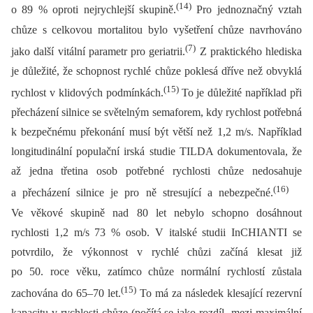
(14)
o 89 % oproti nejrychlejší skupině.
Pro jednoznačný vztah
chůze s celkovou mortalitou bylo vyšetření chůze navrhováno
(7)
jako další vitální parametr pro geriatrii.
Z praktického hlediska
je důležité, že schopnost rychlé chůze poklesá dříve než obvyklá
(15)
rychlost v klidových podmínkách.
To je důležité například při
přecházení silnice se světelným semaforem, kdy rychlost potřebná
k bezpečnému překonání musí být větší než 1,2 m/s. Například
longitudinální populační irská studie TILDA dokumentovala, že
až jedna třetina osob potřebné rychlosti chůze nedosahuje
(16)
a přecházení silnice je pro ně stresující a nebezpečné.
Ve věkové skupině nad 80 let nebylo schopno dosáhnout
rychlosti 1,2 m/s 73 % osob. V italské studii InCHIANTI se
potvrdilo, že výkonnost v rychlé chůzi začíná klesat již
po 50. roce věku, zatímco chůze normální rychlostí zůstala
(15)
zachována do 65–70 let.
To má za následek klesající rezervní
kapacitu v rychlosti chůze (počítá se jako rozdíl mezi maximální