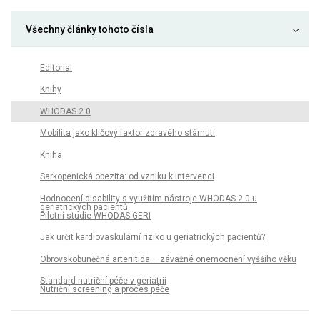
Všechny články tohoto čísla
Editorial
Knihy
WHODAS 2.0
Mobilita jako klíčový faktor zdravého stárnutí
Kniha
Sarkopenická obezita: od vzniku k intervenci
Hodnocení disability s využitím nástroje WHODAS 2.0 u
geriatrických pacientů.
Pilotní studie WHODAS-GERI
Jak určit kardiovaskulární riziko u geriatrických pacientů?
Obrovskobuněčná arteriitida – závažné onemocnění vyššího věku
Standard nutriční péče v geriatrii
Nutriční screening a proces péče