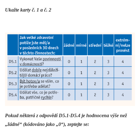
Ukažte karty č. 1 a č. 2
Pokud některá z odpovědí D5.1-D5.4 je hodnocena výše než
„žádné“ (kódováno jako „0“), zeptejte se: