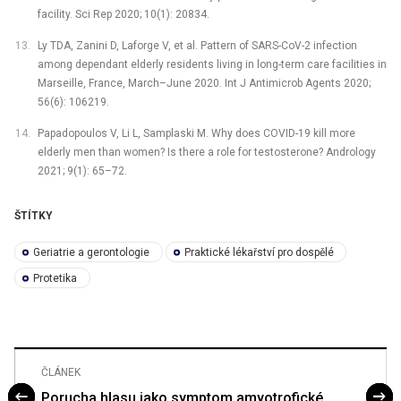
facility. Sci Rep 2020; 10(1): 20834.
Ly TDA, Zanini D, Laforge V, et al. Pattern of SARS-CoV-2 infection
among dependant elderly residents living in long-term care facilities in
Marseille, France, March–June 2020. Int J Antimicrob Agents 2020;
56(6): 106219.
Papadopoulos V, Li L, Samplaski M. Why does COVID-19 kill more
elderly men than women? Is there a role for testosterone? Andrology
2021; 9(1): 65–72.
ŠTÍTKY
Geriatrie a gerontologie
Praktické lékařství pro dospělé
Protetika
ČLÁNEK
Porucha hlasu jako symptom amyotrofické