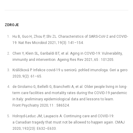
ZDROJE
Hu B, Guo H, Zhou P, Shi ZL. Characteristics of SARS-CoV-2 and COVID-
19. Nat Rev Microbiol 2021; 19(3): 141–154.
Chen Y, Klein SL, Garibaldi BT, et al. Aging in COVID-19: Vulnerability,
immunity and intervention. Ageing Res Rev 2021; 65 : 101205.
Králíčková P. Infekce covid-19 u seniorů: pohled imunologa. Geri a gero
2020; 9(2): 61–65.
de Girolamo G, Bellelli G, Bianchetti A, et al. Older people living in long-
term care facilities and mortality rates during the COVID-19 pandemic
in Italy: preliminary epidemiological data and lessons to learn.
Front Psychiatry 2020; 11 : 586524.
Holroyd-Leduc JM, Laupacis A. Continuing care and COVID-19:
a Canadian tragedy that must not be allowed to happen again. CMAJ
2020; 192(23): E632–E633.