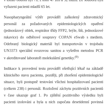
vyřazeni pacienti mladší 65 let.
Nasopharyngeální výtěr prováděl zaškolený zdravotnický
personál za požadovaných epidemiologických opatření
(jednorázový oblek, respirátor třídy FFP2, brýle, štít, jednorázové
rukavice) do odběrové soupravy COPAN eSwab s mediem.
Odebraný biologický materiál byl transportován v trojobalu
UN3373 speciální svozovou sanitou a vyšetřen metodou PCR
(9)
v akreditované laboratoři molekulární genetiky.
Indikace k provedení testu prováděl ošetřující lékař na základě
klinického stavu pacienta, později, při zhoršení epidemiologické
situace, byli postupně testováni všichni hospitalizovaní pacienti
(celkem 238) i personál. Rozložení záchytu pozitivních pacientů
v čase ukazuje graf 1. Po zjištění pozitivního výsledku byli
pacienti izolováni a byla u nich započata desetidenní povinná