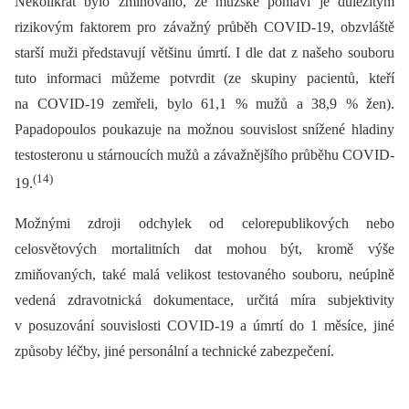
Několikrát bylo zmiňováno, že mužské pohlaví je důležitým
rizikovým faktorem pro závažný průběh COVID-19, obzvláště
starší muži představují většinu úmrtí. I dle dat z našeho souboru
tuto informaci můžeme potvrdit (ze skupiny pacientů, kteří
na COVID-19 zemřeli, bylo 61,1 % mužů a 38,9 % žen).
Papadopoulos poukazuje na možnou souvislost snížené hladiny
testosteronu u stárnoucích mužů a závažnějšího průběhu COVID-
(14)
19.
Možnými zdroji odchylek od celorepublikových nebo
celosvětových mortalitních dat mohou být, kromě výše
zmiňovaných, také malá velikost testovaného souboru, neúplně
vedená zdravotnická dokumentace, určitá míra subjektivity
v posuzování souvislosti COVID-19 a úmrtí do 1 měsíce, jiné
způsoby léčby, jiné personální a technické zabezpečení.