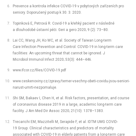
Prevence a kontrola infekce COVID-19 v pobytových zařízeních pro
seniory. Doporučený postup k 30. 3. 2020.
Topinková E, Petrová R. Covid-19 a křehký pacient v následné
a dlouhodobé ústavní péči. Geri a gero 2020; 9 (2): 73–80.
Lai CC, Wang JH, Ko WC, et al. Society of Taiwan Long-term
Care Infection Prevention and Control. COVID-19 in long-term care
facilities: An upcoming threat that cannot be ignored. J
Microbiol Immunol Infect 2020; 53(3): 444–446.
www.ifcor.cz/files/COVID-19.pdf
www.ceskenoviny.cz/zpravy/temer-vsechny-obeti-covidu-jsou-seniori-
narust-umrti-nezpomaluje.
Shi SM, Bakaev I, Chen H, et al. Risk factors, presentation, and course
of coronavirus disease 2019 in a large, academic long-term care
facility. J Am Med Dir Assoc 2020; 21(10): 1378–1383.
Trecarichi EM, Mazzitelli M, Serapide F, et al. IDTM UMG COVID-
19 Group. Clinical characteristics and predictors of mortality
associated with COVID-19 in elderly patients from a long-term care