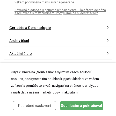
Věkem podmíněná makulární degenerace
Závažná diagnóza u geriatrického pacienta – laktátová acidóza
asociovaná s metforminem. Pomýšlíme na ni dostatečně?
Geriatrie a Gerontologie
Archiv čísel
Aktuální číslo
Informace o časopisu
Když kliknete na „Souhlasím“ s využitím všech souborů
cookies, poskytnete tím souhlas k jejich ukládání ve vašem
zařízení a pomůže to s vaší navigací na stránce, s analýzou
využití dat a našimi marketingovými aktivitami.
Nejčtenější v tomto čísle
Podrobné nastavení
Souhlasím a pokračovat
Porucha hlasu jako symptom amyotrofické laterální
sklerózy