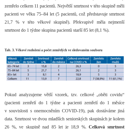
zemřelo celkem 11 pacientů. Největší smrtnost v této skupině měli
pacienti ve věku 75–84 let (5 pacientů, což představuje smrtnost
21,7 % v této věkové skupině). Překvapivě měla nejmenší
smrtnost do 1 týdne skupina pacientů starší 85 let (8,1 %).
Tab. 3. Věkové rozložení a počet zemřelých ve sledovaném souboru
Pokud analyzujeme větší vzorek, tzv. celkové „oběti covidu“
(pacienti zemřelí do 1 týdne a pacienti zemřelí do 1 měsíce
v souvislosti s onemocněním COVID-19), pak dostáváme jiná
data. Smrtnost ve dvou mladších seniorských skupinách je kolem
26 %, ve skupině nad 85 let je 18,9 %.
Celková smrtnost