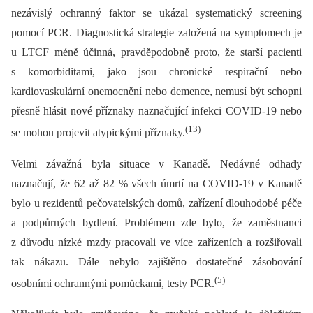
nezávislý ochranný faktor se ukázal systematický screening
pomocí PCR. Diagnostická strategie založená na symptomech je
u LTCF méně účinná, pravděpodobně proto, že starší pacienti
s komorbiditami, jako jsou chronické respirační nebo
kardiovaskulární onemocnění nebo demence, nemusí být schopni
přesně hlásit nové příznaky naznačující infekci COVID-19 nebo
(13)
se mohou projevit atypickými příznaky.
Velmi závažná byla situace v Kanadě. Nedávné odhady
naznačují, že 62 až 82 % všech úmrtí na COVID-19 v Kanadě
bylo u rezidentů pečovatelských domů, zařízení dlouhodobé péče
a podpůrných bydlení. Problémem zde bylo, že zaměstnanci
z důvodu nízké mzdy pracovali ve více zařízeních a rozšiřovali
tak nákazu. Dále nebylo zajištěno dostatečné zásobování
(5)
osobními ochrannými pomůckami, testy PCR.