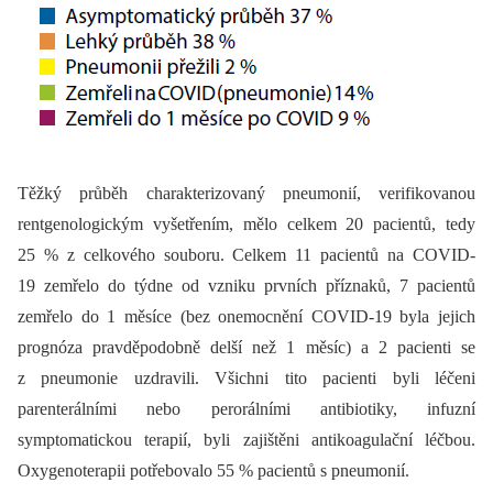
Těžký průběh charakterizovaný pneumonií, verifikovanou
rentgenologickým vyšetřením, mělo celkem 20 pacientů, tedy
25 % z celkového souboru. Celkem 11 pacientů na COVID-
19 zemřelo do týdne od vzniku prvních příznaků, 7 pacientů
zemřelo do 1 měsíce (bez onemocnění COVID-19 byla jejich
prognóza pravděpodobně delší než 1 měsíc) a 2 pacienti se
z pneumonie uzdravili. Všichni tito pacienti byli léčeni
parenterálními nebo perorálními antibiotiky, infuzní
symptomatickou terapií, byli zajištěni antikoagulační léčbou.
Oxygenoterapii potřebovalo 55 % pacientů s pneumonií.