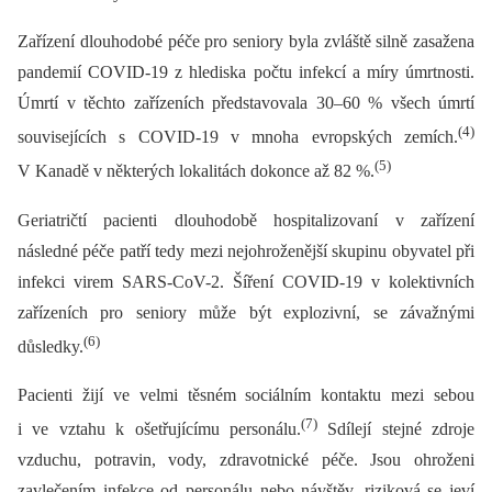
Zařízení dlouhodobé péče pro seniory byla zvláště silně zasažena
pandemií COVID-19 z hlediska počtu infekcí a míry úmrtnosti.
Úmrtí v těchto zařízeních představovala 30–60 % všech úmrtí
(4)
souvisejících s COVID-19 v mnoha evropských zemích.
(5)
V Kanadě v některých lokalitách dokonce až 82 %.
Geriatričtí pacienti dlouhodobě hospitalizovaní v zařízení
následné péče patří tedy mezi nejohroženější skupinu obyvatel při
infekci virem SARS-CoV-2. Šíření COVID-19 v kolektivních
zařízeních pro seniory může být explozivní, se závažnými
(6)
důsledky.
Pacienti žijí ve velmi těsném sociálním kontaktu mezi sebou
(7)
i ve vztahu k ošetřujícímu personálu.
Sdílejí stejné zdroje
vzduchu, potravin, vody, zdravotnické péče. Jsou ohroženi
zavlečením infekce od personálu nebo návštěv, riziková se jeví