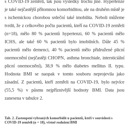
s COVID-19 zemřeli, tak jsou výsledky trochu jiné. Hypertenze
je také nejčastější přítomnou komorbiditou, ale na druhém místě je
s ischemickou chorobou srdeční také imobilita. Neboli můžeme
tvrdit, že z celkového počtu pacientů, kteří na COVID-19 zemřeli
(n=18), mělo 80 % pacientů hypertenzi, 60 % pacientů mělo
ICHS, ale také 60 % pacientů bylo imobilních. Dále 45 %
pacientů mělo demenci, 40 % pacientů mělo přidružené plicní
onemocnění (nejčastěji CHOPN, asthma bronchiale, intersticiální
plicní onemocnění), 38,9 % mělo diabetes mellitus II. typu.
Hodnota BMI se naopak v tomto souboru neprojevila jako
zásadní. Z pacientů, kteří zemřeli na COVID-19, bylo nejvíce
(55,5 %) v pásmu nejpříznivější hodnoty BMI. Data jsou
zanesena v tabulce 2.
Tab. 2. Zastoupení vybraných komorbidit u pacientů, kteří v souvislosti s
COVID-19 zemřeli (n = 18), včetně rozložení BMI