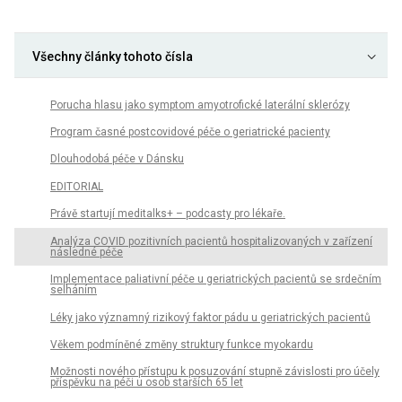
Všechny články tohoto čísla
Porucha hlasu jako symptom amyotrofické laterální sklerózy
Program časné postcovidové péče o geriatrické pacienty
Dlouhodobá péče v Dánsku
EDITORIAL
Právě startují meditalks+ – podcasty pro lékaře.
Analýza COVID pozitivních pacientů hospitalizovaných v zařízení
následné péče
Implementace paliativní péče u geriatrických pacientů se srdečním
selháním
Léky jako významný rizikový faktor pádu u geriatrických pacientů
Věkem podmíněné změny struktury funkce myokardu
Možnosti nového přístupu k posuzování stupně závislosti pro účely
příspěvku na péči u osob starších 65 let