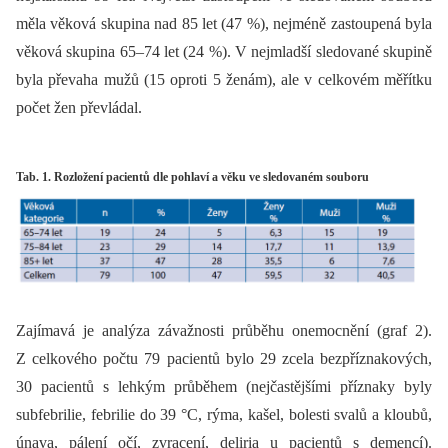
měla věková skupina nad 85 let (47 %), nejméně zastoupená byla
věková skupina 65–74 let (24 %). V nejmladší sledované skupině
byla převaha mužů (15 oproti 5 ženám), ale v celkovém měřítku
počet žen převládal.
Tab. 1. Rozložení pacientů dle pohlaví a věku ve sledovaném souboru
Zajímavá je analýza závažnosti průběhu onemocnění (graf 2).
Z celkového počtu 79 pacientů bylo 29 zcela bezpříznakových,
30 pacientů s lehkým průběhem (nejčastějšími příznaky byly
subfebrilie, febrilie do 39 °C, rýma, kašel, bolesti svalů a kloubů,
únava, pálení očí, zvracení, deliria u pacientů s demencí).