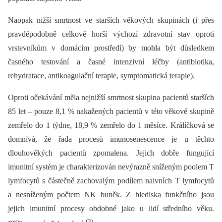
Naopak nižší smrtnost ve starších věkových skupinách (i přes
pravděpodobně celkově horší výchozí zdravotní stav oproti
vrstevníkům v domácím prostředí) by mohla být důsledkem
časného testování a časné intenzivní léčby (antibiotika,
rehydratace, antikoagulační terapie, symptomatická terapie).
Oproti očekávání měla nejnižší smrtnost skupina pacientů starších
85 let –⁠ pouze 8,1 % nakažených pacientů v této věkové skupině
zemřelo do 1 týdne, 18,9 % zemřelo do 1 měsíce. Králíčková se
domnívá, že řada procesů imunosenescence je u těchto
dlouhověkých pacientů zpomalena. Jejich dobře fungující
imunitní systém je charakterizován nevýrazně sníženým poolem T
lymfocytů s částečně zachovalým podílem naivních T lymfocytů
a nesníženým počtem NK buněk. Z hlediska funkčního jsou
jejich imunitní procesy obdobné jako u lidí středního věku.
(3)