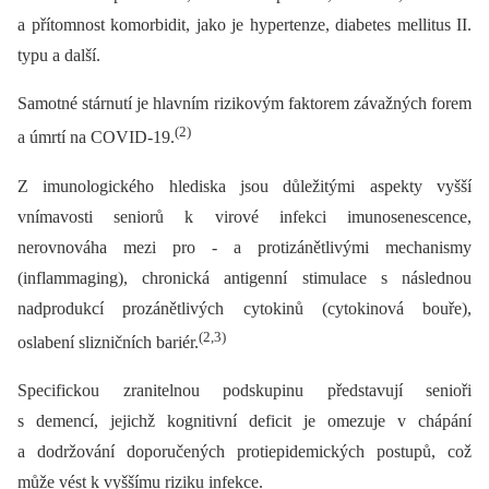
a přítomnost komorbidit, jako je hypertenze, diabetes mellitus II.
typu a další.
Samotné stárnutí je hlavním rizikovým faktorem závažných forem
(2)
a úmrtí na COVID-19.
Z imunologického hlediska jsou důležitými aspekty vyšší
vnímavosti seniorů k virové infekci imunosenescence,
nerovnováha mezi pro -⁠ a protizánětlivými mechanismy
(inflammaging), chronická antigenní stimulace s následnou
nadprodukcí prozánětlivých cytokinů (cytokinová bouře),
(2,3)
oslabení slizničních bariér.
Specifickou zranitelnou podskupinu představují senioři
s demencí, jejichž kognitivní deficit je omezuje v chápání
a dodržování doporučených protiepidemických postupů, což
může vést k vyššímu riziku infekce.