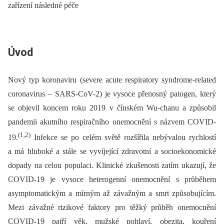
zařízení následné péče
Úvod
Nový typ koronaviru (severe acute respiratory syndrome-related
coronavirus –⁠ SARS-CoV-2) je vysoce přenosný patogen, který
se objevil koncem roku 2019 v čínském Wu-chanu a způsobil
pandemii akutního respiračního onemocnění s názvem COVID-
(1,2)
19.
Infekce se po celém světě rozšířila nebývalou rychlostí
a má hluboké a stále se vyvíjející zdravotní a socioekonomické
dopady na celou populaci. Klinické zkušenosti zatím ukazují, že
COVID-19 je vysoce heterogenní onemocnění s průběhem
asymptomatickým a mírným až závažným a smrt způsobujícím.
Mezi závažné rizikové faktory pro těžký průběh onemocnění
COVID-19 patří věk, mužské pohlaví, obezita, kouření