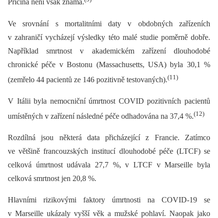
Příčina není však známá.
Ve srovnání s mortalitními daty v obdobných zařízeních
v zahraničí vycházejí výsledky této malé studie poměrně dobře.
Například smrtnost v akademickém zařízení dlouhodobé
chronické péče v Bostonu (Massachusetts, USA) byla 30,1 %
(11)
(zemřelo 44 pacientů ze 146 pozitivně testovaných).
V Itálii byla nemocniční úmrtnost COVID pozitivních pacientů
(12)
umístěných v zařízení následné péče odhadována na 37,4 %.
Rozdílná jsou některá data přicházející z Francie. Zatímco
ve většině francouzských institucí dlouhodobé péče (LTCF) se
celková úmrtnost udávala 27,7 %, v LTCF v Marseille byla
celková smrtnost jen 20,8 %.
Hlavními rizikovými faktory úmrtnosti na COVID-19 se
v Marseille ukázaly vyšší věk a mužské pohlaví. Naopak jako