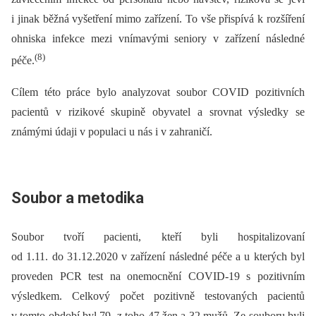
i jinak běžná vyšetření mimo zařízení. To vše přispívá k rozšíření
ohniska infekce mezi vnímavými seniory v zařízení následné
(8)
péče.
Cílem této práce bylo analyzovat soubor COVID pozitivních
pacientů v rizikové skupině obyvatel a srovnat výsledky se
známými údaji v populaci u nás i v zahraničí.
Soubor a metodika
Soubor tvoří pacienti, kteří byli hospitalizovaní
od 1.11. do 31.12.2020 v zařízení následné péče a u kterých byl
proveden PCR test na onemocnění COVID-19 s pozitivním
výsledkem. Celkový počet pozitivně testovaných pacientů
v tomto období byl 79, z toho 47 žen a 32 mužů. Ze souboru byli