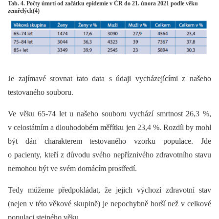
Tab. 4. Počty úmrtí od začátku epidemie v ČR do 21. února 2021 podle věku
zemřelých(4)
Je zajímavé srovnat tato data s údaji vycházejícími z našeho
testovaného souboru.
Ve věku 65-74 let u našeho souboru vychází smrtnost 26,3 %,
v celostátním a dlouhodobém měřítku jen 23,4 %. Rozdíl by mohl
být dán charakterem testovaného vzorku populace. Jde
o pacienty, kteří z důvodu svého nepříznivého zdravotního stavu
nemohou být ve svém domácím prostředí.
Tedy můžeme předpokládat, že jejich výchozí zdravotní stav
(nejen v této věkové skupině) je nepochybně horší než v celkové
populaci stejného věku.