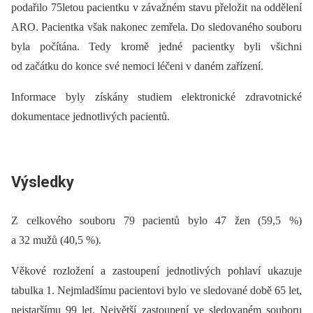
podařilo 75letou pacientku v závažném stavu přeložit na oddělení
ARO. Pacientka však nakonec zemřela. Do sledovaného souboru
byla počítána. Tedy kromě jedné pacientky byli všichni
od začátku do konce své nemoci léčeni v daném zařízení.
Informace byly získány studiem elektronické zdravotnické
dokumentace jednotlivých pacientů.
Výsledky
Z celkového souboru 79 pacientů bylo 47 žen (59,5 %)
a 32 mužů (40,5 %).
Věkové rozložení a zastoupení jednotlivých pohlaví ukazuje
tabulka 1. Nejmladšímu pacientovi bylo ve sledované době 65 let,
nejstaršímu 99 let. Největší zastoupení ve sledovaném souboru