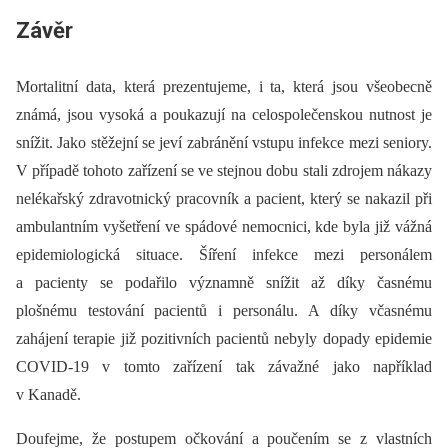
Závěr
Mortalitní data, která prezentujeme, i ta, která jsou všeobecně
známá, jsou vysoká a poukazují na celospolečenskou nutnost je
snížit. Jako stěžejní se jeví zabránění vstupu infekce mezi seniory.
V případě tohoto zařízení se ve stejnou dobu stali zdrojem nákazy
nelékařský zdravotnický pracovník a pacient, který se nakazil při
ambulantním vyšetření ve spádové nemocnici, kde byla již vážná
epidemiologická situace. Šíření infekce mezi personálem
a pacienty se podařilo významně snížit až díky časnému
plošnému testování pacientů i personálu. A díky včasnému
zahájení terapie již pozitivních pacientů nebyly dopady epidemie
COVID-19 v tomto zařízení tak závažné jako například
v Kanadě.
Doufejme, že postupem očkování a poučením se z vlastních