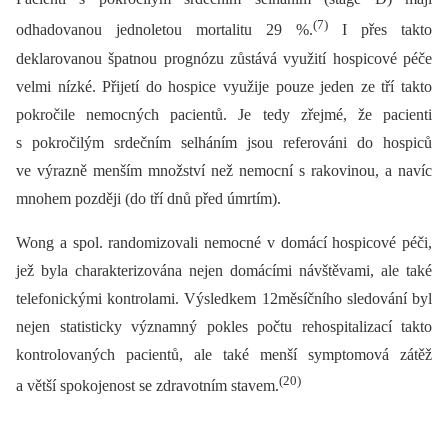
(7)
odhadovanou jednoletou mortalitu 29 %.
I přes takto
deklarovanou špatnou prognózu zůstává využití hospicové péče
velmi nízké. Přijetí do hospice využije pouze jeden ze tří takto
pokročile nemocných pacientů. Je tedy zřejmé, že pacienti
s pokročilým srdečním selháním jsou referováni do hospiců
ve výrazně menším množství než nemocní s rakovinou, a navíc
mnohem později (do tří dnů před úmrtím).
Wong a spol. randomizovali nemocné v domácí hospicové péči,
jež byla charakterizována nejen domácími návštěvami, ale také
telefonickými kontrolami. Výsledkem 12měsíčního sledování byl
nejen statisticky významný pokles počtu rehospitalizací takto
kontrolovaných pacientů, ale také menší symptomová zátěž
(20)
a větší spokojenost se zdravotním stavem.