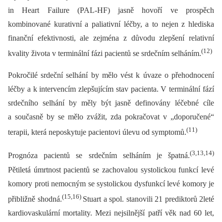
in Heart Failure (PAL-HF) jasně hovoří ve prospěch
kombinované kurativní a paliativní léčby, a to nejen z hlediska
finanční efektivnosti, ale zejména z důvodu zlepšení relativní
(12)
kvality života v terminální fázi pacientů se srdečním selháním.
Pokročilé srdeční selhání by mělo vést k úvaze o přehodnocení
léčby a k intervencím zlepšujícím stav pacienta. V terminální fází
srdečního selhání by měly být jasně definovány léčebné cíle
a současně by se mělo zvážit, zda pokračovat v „doporučené“
(11)
terapii, která neposkytuje pacientovi úlevu od symptomů.
(3,13,14)
Prognóza pacientů se srdečním selháním je špatná.
Pětiletá úmrtnost pacientů se zachovalou systolickou funkcí levé
komory proti nemocným se systolickou dysfunkcí levé komory je
(15,16)
přibližně shodná.
Stuart a spol. stanovili 21 prediktorů 2leté
kardiovaskulární mortality. Mezi nejsilnější patří věk nad 60 let,