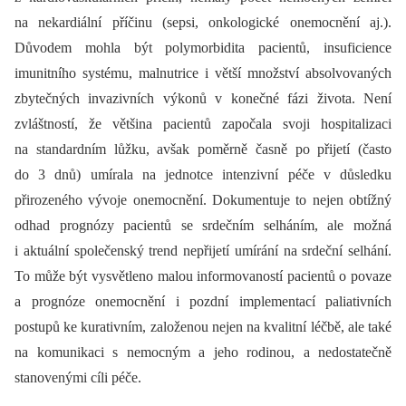
na nekardiální příčinu (sepsi, onkologické onemocnění aj.).
Důvodem mohla být polymorbidita pacientů, insuficience
imunitního systému, malnutrice i větší množství absolvovaných
zbytečných invazivních výkonů v konečné fázi života. Není
zvláštností, že většina pacientů započala svoji hospitalizaci
na standardním lůžku, avšak poměrně časně po přijetí (často
do 3 dnů) umírala na jednotce intenzivní péče v důsledku
přirozeného vývoje onemocnění. Dokumentuje to nejen obtížný
odhad prognózy pacientů se srdečním selháním, ale možná
i aktuální společenský trend nepřijetí umírání na srdeční selhání.
To může být vysvětleno malou informovaností pacientů o povaze
a prognóze onemocnění i pozdní implementací paliativních
postupů ke kurativním, založenou nejen na kvalitní léčbě, ale také
na komunikaci s nemocným a jeho rodinou, a nedostatečně
stanovenými cíli péče.