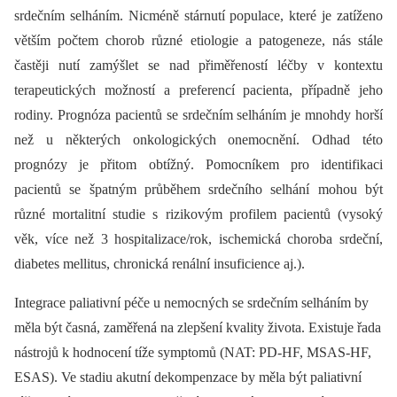
srdečním selháním. Nicméně stárnutí populace, které je zatíženo
větším počtem chorob různé etiologie a patogeneze, nás stále
častěji nutí zamýšlet se nad přiměřeností léčby v kontextu
terapeutických možností a preferencí pacienta, případně jeho
rodiny. Prognóza pacientů se srdečním selháním je mnohdy horší
než u některých onkologických onemocnění. Odhad této
prognózy je přitom obtížný. Pomocníkem pro identifikaci
pacientů se špatným průběhem srdečního selhání mohou být
různé mortalitní studie s rizikovým profilem pacientů (vysoký
věk, více než 3 hospitalizace/rok, ischemická choroba srdeční,
diabetes mellitus, chronická renální insuficience aj.).
Integrace paliativní péče u nemocných se srdečním selháním by
měla být časná, zaměřená na zlepšení kvality života. Existuje řada
nástrojů k hodnocení tíže symptomů (NAT: PD-HF, MSAS-HF,
ESAS). Ve stadiu akutní dekompenzace by měla být paliativní