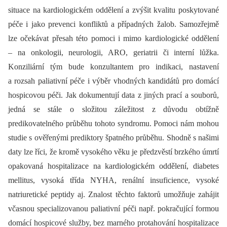
situace na kardiologickém oddělení a zvýšit kvalitu poskytované
péče i jako prevenci konfliktů a případných žalob. Samozřejmě
lze očekávat přesah této pomoci i mimo kardiologické oddělení
–⁠ na onkologii, neurologii, ARO, geriatrii či interní lůžka.
Konziliární tým bude konzultantem pro indikaci, nastavení
a rozsah paliativní péče i výběr vhodných kandidátů pro domácí
hospicovou péči. Jak dokumentují data z jiných prací a souborů,
jedná se stále o složitou záležitost z důvodu obtížně
predikovatelného průběhu tohoto syndromu. Pomoci nám mohou
studie s ověřenými prediktory špatného průběhu. Shodně s našimi
daty lze říci, že kromě vysokého věku je předzvěstí brzkého úmrtí
opakovaná hospitalizace na kardiologickém oddělení, diabetes
mellitus, vysoká třída NYHA, renální insuficience, vysoké
natriuretické peptidy aj. Znalost těchto faktorů umožňuje zahájit
včasnou specializovanou paliativní péči např. pokračující formou
domácí hospicové služby, bez marného protahování hospitalizace