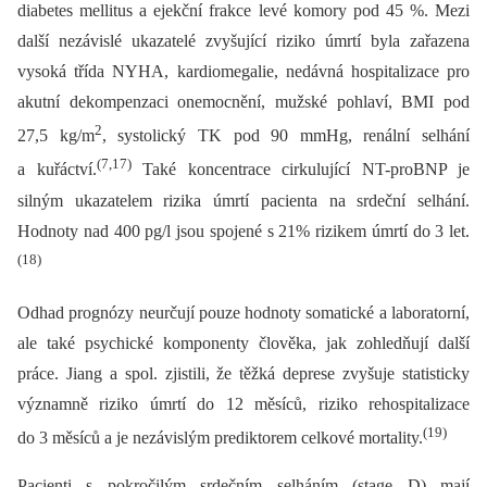
diabetes mellitus a ejekční frakce levé komory pod 45 %. Mezi
další nezávislé ukazatelé zvyšující riziko úmrtí byla zařazena
vysoká třída NYHA, kardiomegalie, nedávná hospitalizace pro
akutní dekompenzaci onemocnění, mužské pohlaví, BMI pod
2
27,5 kg/m
, systolický TK pod 90 mmHg, renální selhání
(7,17)
a kuřáctví.
Také koncentrace cirkulující NT-proBNP je
silným ukazatelem rizika úmrtí pacienta na srdeční selhání.
Hodnoty nad 400 pg/l jsou spojené s 21% rizikem úmrtí do 3 let.
(18)
Odhad prognózy neurčují pouze hodnoty somatické a laboratorní,
ale také psychické komponenty člověka, jak zohledňují další
práce. Jiang a spol. zjistili, že těžká deprese zvyšuje statisticky
významně riziko úmrtí do 12 měsíců, riziko rehospitalizace
(19)
do 3 měsíců a je nezávislým prediktorem celkové mortality.
Pacienti s pokročilým srdečním selháním (stage D) mají