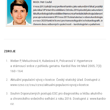
ZDROJE
Weber P, Meluzínová H, Kubešová H, Polcarová V. Hypertenze
a stárnoucí srdce z pohledu geriatra. Kardiol Rev Int Med 2005; 7(3):
160–164.
Aktuální populační vývoj v kostce. Český statický úřad. Dostupné z:
www.czso.cz/csu/czso/aktualni-populacni-vyvoj-v-kostce.
Souhrn Doporučených postupů ESC pro diagnostiku a léčbu akutního
a chronického srdečního selhání z roku 2016. Dostupné z: www.kardio-
cz.