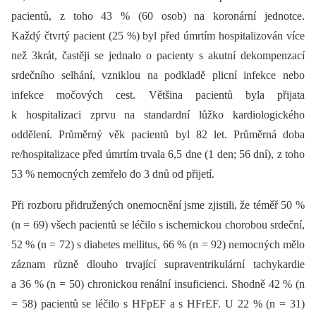
pacientů, z toho 43 % (60 osob) na koronární jednotce.
Každý čtvrtý pacient (25 %) byl před úmrtím hospitalizován více
než 3krát, častěji se jednalo o pacienty s akutní dekompenzací
srdečního selhání, vzniklou na podkladě plicní infekce nebo
infekce močových cest. Většina pacientů byla přijata
k hospitalizaci zprvu na standardní lůžko kardiologického
oddělení. Průměrný věk pacientů byl 82 let. Průměrná doba
re/hospitalizace před úmrtím trvala 6,5 dne (1 den; 56 dní), z toho
53 % nemocných zemřelo do 3 dnů od přijetí.
Při rozboru přidružených onemocnění jsme zjistili, že téměř 50 %
(n = 69) všech pacientů se léčilo s ischemickou chorobou srdeční,
52 % (n = 72) s diabetes mellitus, 66 % (n = 92) nemocných mělo
záznam různě dlouho trvající supraventrikulární tachykardie
a 36 % (n = 50) chronickou renální insuficienci. Shodně 42 % (n
= 58) pacientů se léčilo s HFpEF a s HFrEF. U 22 % (n = 31)