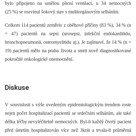
bylo připojeno na umělou plicní ventilaci, u 34 nemocných
(25 %) se rozvinul šokový stav s multiorgánovým selháním.
Celkem 114 pacientů zemřelo z oběhové příčiny (83 %), 34 % (n
= 47) pacientů na sepsi (urosepsi, infekční endokarditidu,
bronchopneumonii, osteomyelitidu aj.). Je zajímavé, že 14 % (n =
19) pacientů mělo na prahu života a smrti nově diagnostikované
pokročilé onkologické onemocnění.
Diskuse
V souvislosti s výše uvedeným epidemiologickým trendem roste
nejen počet hospitalizací pacientů se srdečním selháním, ale také
délka léčby nevyléčitelně nemocných. Byl-li každý čtvrtý pacient
před úmrtím hospitalizován více než 3krát a trvala-li průměrná