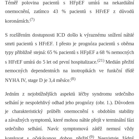
Téměř polovina pacientů s HFpEF umírá na nekardiální
onemocnění, zatímco 43 % pacientů s HFrEF z důvodů
(7)
koronárních.
S rozšířením dostupnosti ICD došlo k výraznému snížení náhlé
smrti pacientů s HFrEF. I přesto je prognóza pacientů s oběma
typy přibližně stejná: 65 % pacientů s HFpEF a 68 % nemocných
(21)
s HFrEF umírá do 5 let od první hospitalizace.
Medián přežití
nemocných dependentních na inotropikách ve funkční třídě
(8)
NYHA IV, stage D je 3,4 měsíce.
Jedním z nejobtížnějších aspektů léčby syndromu srdečního
selhání je nespolehlivý odhad jeho prognózy (obr. 1.). Důvodem
je charakteristický průběh onemocnění s obdobím stability
a závažných symptomů, které mohou náhle přejít v terminální fázi
srdečního selhání. Navíc symptomová zátěž nemusí vždy
(9)
korelovat s očekávanou dobou přežití.
Neexistuje žádný