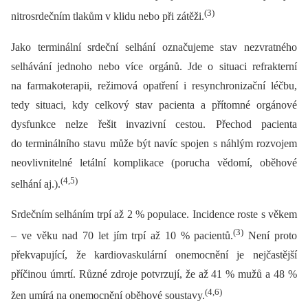
(3)
nitrosrdečním tlakům v klidu nebo při zátěži.
Jako terminální srdeční selhání označujeme stav nezvratného
selhávání jednoho nebo více orgánů. Jde o situaci refrakterní
na farmakoterapii, režimová opatření i resynchronizační léčbu,
tedy situaci, kdy celkový stav pacienta a přítomné orgánové
dysfunkce nelze řešit invazivní cestou. Přechod pacienta
do terminálního stavu může být navíc spojen s náhlým rozvojem
neovlivnitelné letální komplikace (porucha vědomí, oběhové
(4,5)
selhání aj.).
Srdečním selháním trpí až 2 % populace. Incidence roste s věkem
(3)
–⁠ ve věku nad 70 let jím trpí až 10 % pacientů.
Není proto
překvapující, že kardiovaskulární onemocnění je nejčastější
příčinou úmrtí. Různé zdroje potvrzují, že až 41 % mužů a 48 %
(4,6)
žen umírá na onemocnění oběhové soustavy.