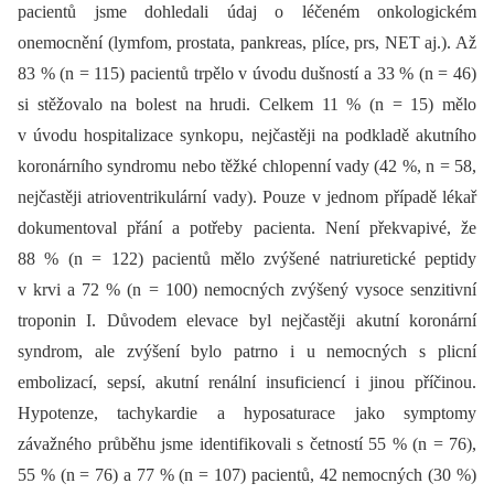
pacientů jsme dohledali údaj o léčeném onkologickém
onemocnění (lymfom, prostata, pankreas, plíce, prs, NET aj.). Až
83 % (n = 115) pacientů trpělo v úvodu dušností a 33 % (n = 46)
si stěžovalo na bolest na hrudi. Celkem 11 % (n = 15) mělo
v úvodu hospitalizace synkopu, nejčastěji na podkladě akutního
koronárního syndromu nebo těžké chlopenní vady (42 %, n = 58,
nejčastěji atrioventrikulární vady). Pouze v jednom případě lékař
dokumentoval přání a potřeby pacienta. Není překvapivé, že
88 % (n = 122) pacientů mělo zvýšené natriuretické peptidy
v krvi a 72 % (n = 100) nemocných zvýšený vysoce senzitivní
troponin I. Důvodem elevace byl nejčastěji akutní koronární
syndrom, ale zvýšení bylo patrno i u nemocných s plicní
embolizací, sepsí, akutní renální insuficiencí i jinou příčinou.
Hypotenze, tachykardie a hyposaturace jako symptomy
závažného průběhu jsme identifikovali s četností 55 % (n = 76),
55 % (n = 76) a 77 % (n = 107) pacientů, 42 nemocných (30 %)