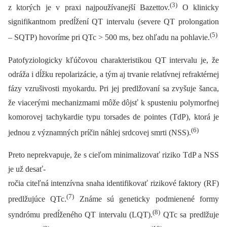
(3)
z ktorých je v praxi najpoužívanejší Bazettov.
O klinicky
signifikantnom predĺžení QT intervalu (severe QT prolongation
(5)
–⁠ SQTP) hovoríme pri QTc > 500 ms, bez ohľadu na pohlavie.
Patofyziologicky kľúčovou charakteristikou QT intervalu je, že
odráža i dĺžku repolarizácie, a tým aj trvanie relatívnej refraktérnej
fázy vzrušivosti myokardu. Pri jej predlžovaní sa zvyšuje šanca,
že viacerými mechanizmami môže dôjsť k spusteniu polymorfnej
komorovej tachykardie typu torsades de pointes (TdP), ktorá je
(6)
jednou z významných príčin náhlej srdcovej smrti (NSS).
Preto neprekvapuje, že s cieľom minimalizovať riziko TdP a NSS
je už desať-
ročia citeľná intenzívna snaha identifikovať rizikové faktory (RF)
(7)
predlžujúce QTc.
Známe sú geneticky podmienené formy
(8)
syndrómu predĺženého QT intervalu (LQT).
QTc sa predlžuje