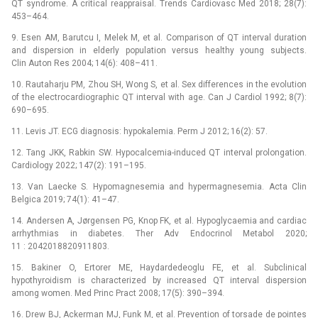
QT syndrome. A critical reappraisal. Trends Cardiovasc Med 2018; 28(7):
453–464.
9. Esen AM, Barutcu I, Melek M, et al. Comparison of QT interval duration
and dispersion in elderly population versus healthy young subjects.
Clin Auton Res 2004; 14(6): 408–411.
10. Rautaharju PM, Zhou SH, Wong S, et al. Sex differences in the evolution
of the electrocardiographic QT interval with age. Can J Cardiol 1992; 8(7):
690–695.
11. Levis JT. ECG diagnosis: hypokalemia. Perm J 2012; 16(2): 57.
12. Tang JKK, Rabkin SW. Hypocalcemia-induced QT interval prolongation.
Cardiology 2022; 147(2): 191–195.
13. Van Laecke S. Hypomagnesemia and hypermagnesemia. Acta Clin
Belgica 2019; 74(1): 41–47.
14. Andersen A, Jørgensen PG, Knop FK, et al. Hypoglycaemia and cardiac
arrhythmias in diabetes. Ther Adv Endocrinol Metabol 2020;
11 : 2042018820911803.
15. Bakiner O, Ertorer ME, Haydardedeoglu FE, et al. Subclinical
hypothyroidism is characterized by increased QT interval dispersion
among women. Med Princ Pract 2008; 17(5): 390–394.
16. Drew BJ, Ackerman MJ, Funk M, et al. Prevention of torsade de pointes