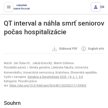
EN
proLékaře.cz
QT interval a náhla smrť seniorov
počas hospitalizácie
Stáhnout PDF
English info
Autoři: Ján Šuba ml.; Jakub Bořucký; Martin Dúbrava
Působiště autorů: I. klinika geriatrie, Lekárska fakulta, Univerzita
Komenského, Univerzitná nemocnica, Bratislava, Slovenská republika
Vyšlo v časopise:
Geriatrie a Gerontologie 2025, 14, č. 1: 5-9
Kategorie: Původní práce
doi:
https://doi.org/10.61568/geri/50-6457/20250217/139903
Souhrn