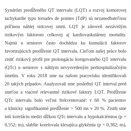
Syndróm predĺženého QT intervalu (LQT) a rozvoj komorovej
tachykardie typu torsades de pointes (TdP) sú nezanedbateľnou
príčinou náhlej srdcovej smrti. LQT je zároveň nezávislým
rizikovým faktorom celkovej aj kardiovaskulárnej mortality.
Najmä u seniorov často dochádza ku kumulácii faktorov
favorizujúcich predĺženie QT intervalu. Cieľom našej práce bolo
zistiť rizikový profil pre prolongáciu korigovaného QT intervalu
(QTc) u seniorov s náhlym nevysvetleným perhospitalizačným
úmrtím. V roku 2018 sme na našom pracovisku identifikovali
20 takých prípadov. Analyzovali sme posledný QT interval pred
smrťou a viaceré relevantné rizikové faktory LQT. Predĺženie
QTc intervalu bolo veľmi frekventované: v 60 % pacientov
a klinicky signifikantné predĺženie > 500 ms v 20 %. Zistili sme
istú koreláciu medzi dĺžkou QTc intervalu a hypokalciémiou (p =
0,552; ns), slabšie korelovala klesajúca glykémia (p = 0,382; ns),