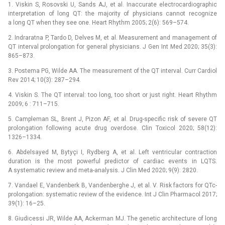
1. Viskin S, Rosovski U, Sands AJ, et al. Inaccurate electrocardiographic
interpretation of long QT: the majority of physicians cannot recognize
a long QT when they see one. Heart Rhythm 2005; 2(6): 569–574.
2. Indraratna P, Tardo D, Delves M, et al. Measurement and management of
QT interval prolongation for general physicians. J Gen Int Med 2020; 35(3):
865–873.
3. Postema PG, Wilde AA. The measurement of the QT interval. Curr Cardiol
Rev 2014; 10(3): 287–294.
4. Viskin S. The QT interval: too long, too short or just right. Heart Rhythm
2009; 6 : 711–715.
5. Campleman SL, Brent J, Pizon AF, et al. Drug-specific risk of severe QT
prolongation following acute drug overdose. Clin Toxicol 2020; 58(12):
1326–1334.
6. Abdelsayed M, Bytyçi I, Rydberg A, et al. Left ventricular contraction
duration is the most powerful predictor of cardiac events in LQTS.
A systematic review and meta-analysis. J Clin Med 2020; 9(9): 2820.
7. Vandael E, Vandenberk B, Vandenberghe J, et al. V. Risk factors for QTc-
prolongation: systematic review of the evidence. Int J Clin Pharmacol 2017;
39(1): 16–25.
8. Giudicessi JR, Wilde AA, Ackerman MJ. The genetic architecture of long