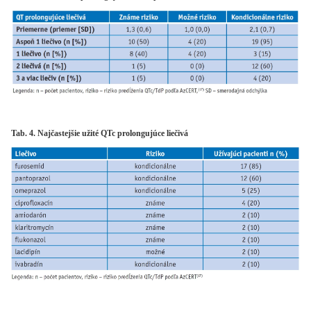
Tab. 4. Najčastejšie užité QTc prolongujúce liečivá