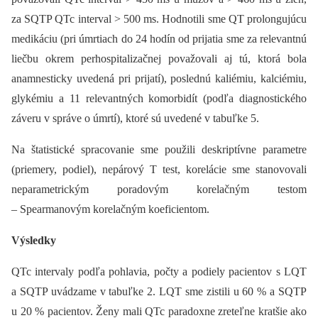
za SQTP QTc interval > 500 ms. Hodnotili sme QT prolongujúcu
medikáciu (pri úmrtiach do 24 hodín od prijatia sme za relevantnú
liečbu okrem perhospitalizačnej považovali aj tú, ktorá bola
anamnesticky uvedená pri prijatí), poslednú kaliémiu, kalciémiu,
glykémiu a 11 relevantných komorbidít (podľa diagnostického
záveru v správe o úmrtí), ktoré sú uvedené v tabuľke 5.
Na štatistické spracovanie sme použili deskriptívne parametre
(priemery, podiel), nepárový T test, korelácie sme stanovovali
neparametrickým poradovým korelačným testom
–⁠ Spearmanovým korelačným koeficientom.
Výsledky
QTc intervaly podľa pohlavia, počty a podiely pacientov s LQT
a SQTP uvádzame v tabuľke 2. LQT sme zistili u 60 % a SQTP
u 20 % pacientov. Ženy mali QTc paradoxne zreteľne kratšie ako