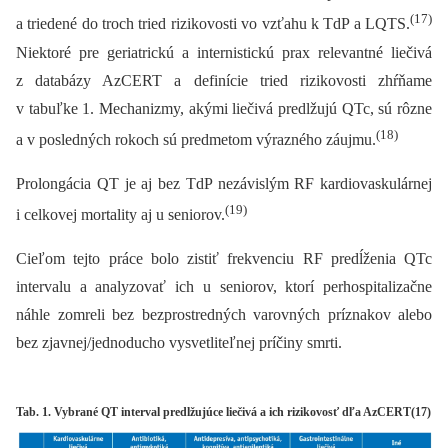
(17)
a triedené do troch tried rizikovosti vo vzťahu k TdP a LQTS.
Niektoré pre geriatrickú a internistickú prax relevantné liečivá
z databázy AzCERT a definície tried rizikovosti zhŕňame
v tabuľke 1. Mechanizmy, akými liečivá predlžujú QTc, sú rôzne
(18)
a v posledných rokoch sú predmetom výrazného záujmu.
Prolongácia QT je aj bez TdP nezávislým RF kardiovaskulárnej
(19)
i celkovej mortality aj u seniorov.
Cieľom tejto práce bolo zistiť frekvenciu RF predĺženia QTc
intervalu a analyzovať ich u seniorov, ktorí perhospitalizačne
náhle zomreli bez bezprostredných varovných príznakov alebo
bez zjavnej/jednoducho vysvetliteľnej príčiny smrti.
Tab. 1. Vybrané QT interval predlžujúce liečivá a ich rizikovosť dľa AzCERT(17)