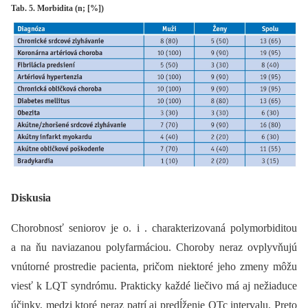
Tab. 5. Morbidita (n; [%])
Diskusia
Chorobnosť seniorov je o. i . charakterizovaná polymorbiditou
a na ňu naviazanou polyfarmáciou. Choroby neraz ovplyvňujú
vnútorné prostredie pacienta, pričom niektoré jeho zmeny môžu
viesť k LQT syndrómu. Prakticky každé liečivo má aj nežiaduce
účinky, medzi ktoré neraz patrí aj predĺženie QTc intervalu. Preto