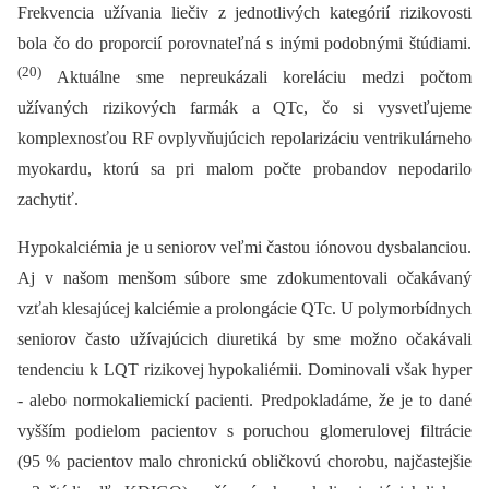
Frekvencia užívania liečiv z jednotlivých kategórií rizikovosti
bola čo do proporcií porovnateľná s inými podobnými štúdiami.
(20)
Aktuálne sme nepreukázali koreláciu medzi počtom
užívaných rizikových farmák a QTc, čo si vysvetľujeme
komplexnosťou RF ovplyvňujúcich repolarizáciu ventrikulárneho
myokardu, ktorú sa pri malom počte probandov nepodarilo
zachytiť.
Hypokalciémia je u seniorov veľmi častou iónovou dysbalanciou.
Aj v našom menšom súbore sme zdokumentovali očakávaný
vzťah klesajúcej kalciémie a prolongácie QTc. U polymorbídnych
seniorov často užívajúcich diuretiká by sme možno očakávali
tendenciu k LQT rizikovej hypokaliémii. Dominovali však hyper
-⁠ alebo normokaliemickí pacienti. Predpokladáme, že je to dané
vyšším podielom pacientov s poruchou glomerulovej filtrácie
(95 % pacientov malo chronickú obličkovú chorobu, najčastejšie