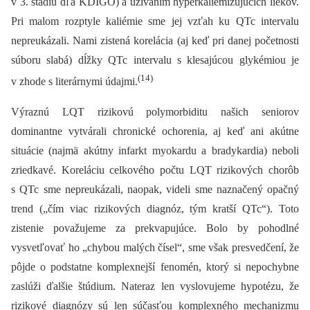
v 3. štádiu dľa KDIGO) a užívaním hyperkaliemizujúcich liekov.
Pri malom rozptyle kaliémie sme jej vzťah ku QTc intervalu
nepreukázali. Nami zistená korelácia (aj keď pri danej početnosti
súboru slabá) dĺžky QTc intervalu s klesajúcou glykémiou je
(14)
v zhode s literárnymi údajmi.
Výraznú LQT rizikovú polymorbiditu našich seniorov
dominantne vytvárali chronické ochorenia, aj keď ani akútne
situácie (najmä akútny infarkt myokardu a bradykardia) neboli
zriedkavé. Koreláciu celkového počtu LQT rizikových chorôb
s QTc sme nepreukázali, naopak, videli sme naznačený opačný
trend („čím viac rizikových diagnóz, tým kratší QTc“). Toto
zistenie považujeme za prekvapujúce. Bolo by pohodlné
vysvetľovať ho „chybou malých čísel“, sme však presvedčení, že
pôjde o podstatne komplexnejší fenomén, ktorý si nepochybne
zaslúži ďalšie štúdium. Nateraz len vyslovujeme hypotézu, že
rizikové diagnózy sú len súčasťou komplexného mechanizmu