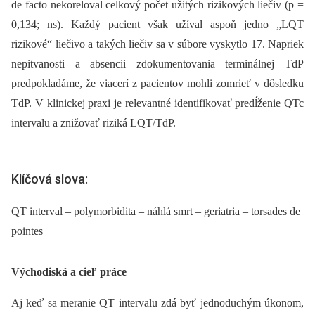
de facto nekoreloval celkový počet užitých rizikových liečiv (p =
0,134; ns). Každý pacient však užíval aspoň jedno „LQT
rizikové“ liečivo a takých liečiv sa v súbore vyskytlo 17. Napriek
nepitvanosti a absencii zdokumentovania terminálnej TdP
predpokladáme, že viacerí z pacientov mohli zomrieť v dôsledku
TdP. V klinickej praxi je relevantné identifikovať predĺženie QTc
intervalu a znižovať riziká LQT/TdP.
Klíčová slova:
QT interval – polymorbidita – náhlá smrt – geriatria – torsades de
pointes
Východiská a cieľ práce
Aj keď sa meranie QT intervalu zdá byť jednoduchým úkonom,