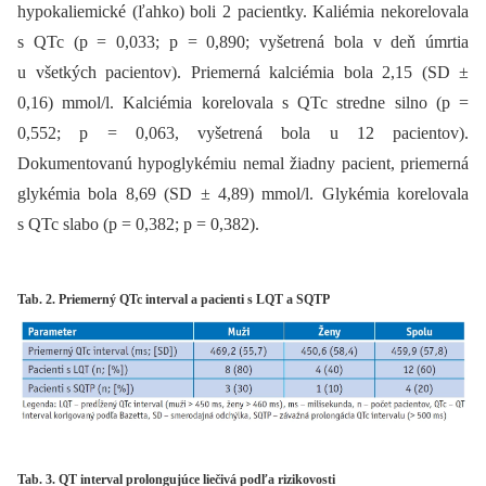
hypokaliemické (ľahko) boli 2 pacientky. Kaliémia nekorelovala
s QTc (p = 0,033; p = 0,890; vyšetrená bola v deň úmrtia
u všetkých pacientov). Priemerná kalciémia bola 2,15 (SD ±
0,16) mmol/l. Kalciémia korelovala s QTc stredne silno (p =
0,552; p = 0,063, vyšetrená bola u 12 pacientov).
Dokumentovanú hypoglykémiu nemal žiadny pacient, priemerná
glykémia bola 8,69 (SD ± 4,89) mmol/l. Glykémia korelovala
s QTc slabo (p = 0,382; p = 0,382).
Tab. 2. Priemerný QTc interval a pacienti s LQT a SQTP
Tab. 3. QT interval prolongujúce liečivá podľa rizikovosti