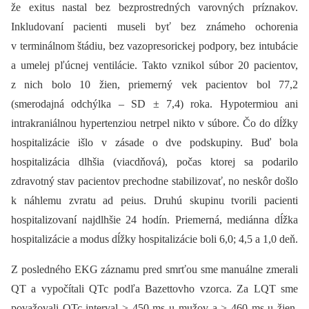
že exitus nastal bez bezprostredných varovných príznakov.
Inkludovaní pacienti museli byť bez známeho ochorenia
v terminálnom štádiu, bez vazopresorickej podpory, bez intubácie
a umelej pľúcnej ventilácie. Takto vznikol súbor 20 pacientov,
z nich bolo 10 žien, priemerný vek pacientov bol 77,2
(smerodajná odchýlka –⁠ SD ± 7,4) roka. Hypotermiou ani
intrakraniálnou hypertenziou netrpel nikto v súbore. Čo do dĺžky
hospitalizácie išlo v zásade o dve podskupiny. Buď bola
hospitalizácia dlhšia (viacdňová), počas ktorej sa podarilo
zdravotný stav pacientov prechodne stabilizovať, no neskôr došlo
k náhlemu zvratu ad peius. Druhú skupinu tvorili pacienti
hospitalizovaní najdlhšie 24 hodín. Priemerná, mediánna dĺžka
hospitalizácie a modus dĺžky hospitalizácie boli 6,0; 4,5 a 1,0 deň.
Z posledného EKG záznamu pred smrťou sme manuálne zmerali
QT a vypočítali QTc podľa Bazettovho vzorca. Za LQT sme
považovali QTc interval > 450 ms u mužov a > 460 ms u žien,