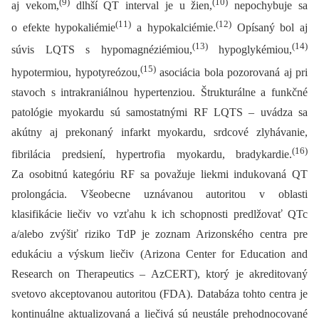
(9)
(10)
aj vekom,
dlhší QT interval je u žien,
nepochybuje sa
(11)
(12)
o efekte hypokaliémie
a hypokalciémie.
Opísaný bol aj
(13)
(14)
súvis LQTS s hypomagnéziémiou,
hypoglykémiou,
(15)
hypotermiou, hypotyreózou,
asociácia bola pozorovaná aj pri
stavoch s intrakraniálnou hypertenziou. Štrukturálne a funkčné
patológie myokardu sú samostatnými RF LQTS –⁠ uvádza sa
akútny aj prekonaný infarkt myokardu, srdcové zlyhávanie,
(16)
fibrilácia predsiení, hypertrofia myokardu, bradykardie.
Za osobitnú kategóriu RF sa považuje liekmi indukovaná QT
prolongácia. Všeobecne uznávanou autoritou v oblasti
klasifikácie liečiv vo vzťahu k ich schopnosti predlžovať QTc
a/alebo zvýšiť riziko TdP je zoznam Arizonského centra pre
edukáciu a výskum liečiv (Arizona Center for Education and
Research on Therapeutics –⁠ AzCERT), ktorý je akreditovaný
svetovo akceptovanou autoritou (FDA). Databáza tohto centra je
kontinuálne aktualizovaná a liečivá sú neustále prehodnocované