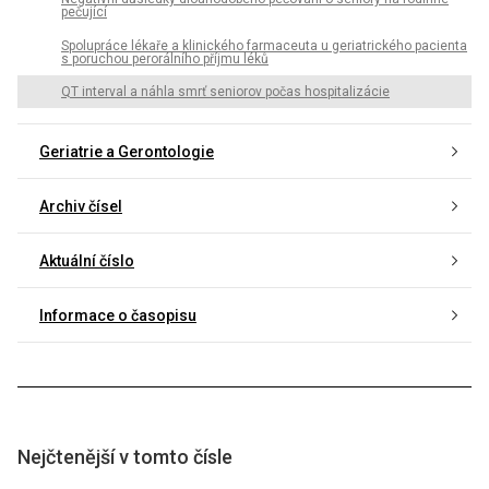
pečující
Spolupráce lékaře a klinického farmaceuta u geriatrického pacienta
s poruchou perorálního příjmu léků
QT interval a náhla smrť seniorov počas hospitalizácie
Geriatrie a Gerontologie
Archiv čísel
Aktuální číslo
Informace o časopisu
Nejčtenější v tomto čísle