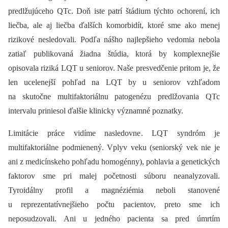
predlžujúceho QTc. Doň iste patrí štádium týchto ochorení, ich
liečba, ale aj liečba ďalších komorbidít, ktoré sme ako menej
rizikové nesledovali. Podľa nášho najlepšieho vedomia nebola
zatiaľ publikovaná žiadna štúdia, ktorá by komplexnejšie
opisovala riziká LQT u seniorov. Naše presvedčenie pritom je, že
len ucelenejší pohľad na LQT by u seniorov vzhľadom
na skutočne multifaktoriálnu patogenézu predlžovania QTc
intervalu priniesol ďalšie klinicky významné poznatky.
Limitácie práce vidíme nasledovne. LQT syndróm je
multifaktoriálne podmienený. Vplyv veku (seniorský vek nie je
ani z medicínskeho pohľadu homogénny), pohlavia a genetických
faktorov sme pri malej početnosti súboru neanalyzovali.
Tyroidálny profil a magnéziémia neboli stanovené
u reprezentatívnejšieho počtu pacientov, preto sme ich
neposudzovali. Ani u jedného pacienta sa pred úmrtím