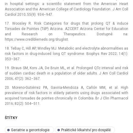
in hospital settings: a scientific statement from the American Heart
Association and the American College of Cardiology Foundation. J Am Coll
Cardiol 2010; 55(9): 934–947.
17. Woosley R. Risk Categories for drugs that prolong QT & induce
Torsades de Pointes (TdP) Arizona. AZCERT Arizona Center for Education
and Research on Therapeutics. Dostupné na:
https://www.crediblemeds.org/druglist.
18. TeBay C, Hill AP, Windley MJ. Metabolic and electrolyte abnormalities as
risk factors in drug-induced long QT syndrome. Biophys Rev 2022; 14(1):
353–367.
19. Straus SM, Kors JA, De Bruin ML, et al. Prolonged QTc interval and risk
of sudden cardiac death in a population of older adults. J Am Coll Cardiol
2006; 47(2): 362–367.
20. Moreno-Gutiérrez PA, Gaviria-Mendoza A, Cañón MM, et al. High
prevalence of risk factors in elderly patients using drugs associated with
acquired torsades de pointes chronically in Colombia. Br J Clin Pharmacol
2016; 82(2): 504–511.
ŠTÍTKY
Geriatrie a gerontologie
Praktické lékařství pro dospělé