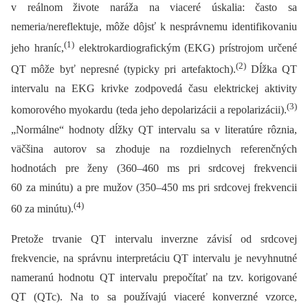
v reálnom živote naráža na viaceré úskalia: často sa
nemeria/nereflektuje, môže dôjsť k nesprávnemu identifikovaniu
(1)
jeho hraníc,
elektrokardiografickým (EKG) prístrojom určené
(2)
QT môže byť nepresné (typicky pri artefaktoch).
Dĺžka QT
intervalu na EKG krivke zodpovedá času elektrickej aktivity
(3)
komorového myokardu (teda jeho depolarizácii a repolarizácii).
„Normálne“ hodnoty dĺžky QT intervalu sa v literatúre rôznia,
väčšina autorov sa zhoduje na rozdielnych referenčných
hodnotách pre ženy (360–460 ms pri srdcovej frekvencii
60 za minútu) a pre mužov (350–450 ms pri srdcovej frekvencii
(4)
60 za minútu).
Pretože trvanie QT intervalu inverzne závisí od srdcovej
frekvencie, na správnu interpretáciu QT intervalu je nevyhnutné
nameranú hodnotu QT intervalu prepočítať na tzv. korigované
QT (QTc). Na to sa používajú viaceré konverzné vzorce,