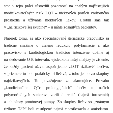
sme v tejto práci sústredili pozornosť na analýzu najčastejších
modifikovateľných rizík LQT –⁠ niektorých porúch vnútorného
prostredia a užívanie niektorých liekov. Urobili sme tak
v „najrizikovejšej skupine“ –⁠ u náhle zosnulých pacientov.
Napriek tomu, že ako špecializované geriatrické pracovisko sa
tradične snažíme o cielenú redukciu polyfarmácie a ako
pracovisko s kardiologickou tradíciou intenzívne dbáme aj
na sledovanie QTc intervalu, výsledkom našej analýzy je zistenie,
že každý pacient užíval aspoň jedno „LQT rizikové“ liečivo,
v priemere to boli prakticky tri liečivá, z toho jedno zo skupiny
najrizikovejších. To považujeme za alarmujúce. Prevahu
„kondicionálne QTc prolongujúcich“ liečiv u našich
polymorbídnych seniorov tvorili diuretiká (najmä furosemid)
a inhibítory protónovej pumpy. Zo skupiny liečiv so „známym
rizikom TdP“ boli zastúpené najmä ciprofloxacín a amiodaron.