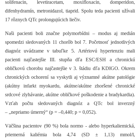
solifenacin, levetiracetam, moxifloxacin, domperidon,
difenhydramín, metronidazol, tiaprid. Spolu teda pacienti užívali
17 rôznych QTc prolongujúcich liečiv.
Naši pacienti boli značne polymorbídni –⁠ modus aj medián
spomedzi sledovaných 11 chorôb bol 7. Početnosť jednotlivých
diagnóz uvádzame v tabuľke 5. Artériovú hypertenziu mali
pacienti najčastejšie III. stupňa dľa ESC/ESH a chronickú
obličkovú chorobu najčastejšie v 3. štádiu dľa KDIGO. Okrem
chronických ochorení sa vyskytli aj významné akútne patológie
(akútny infarkt myokardu, akútne/akútne zhoršené chronické
srdcové zlyhávanie, akútne obličkové poškodenie a bradykardia).
Vzťah počtu sledovaných diagnóz a QTc bol inverzný
–⁠ „nepriamo úmerný“ (p = –0,440; p = 0,052).
Väčšina pacientov (90 %) bola normo -⁠ alebo hyperkaliemická,
priemerná kaliémia bola 4,74 (SD ± 1,13) mmol/l,