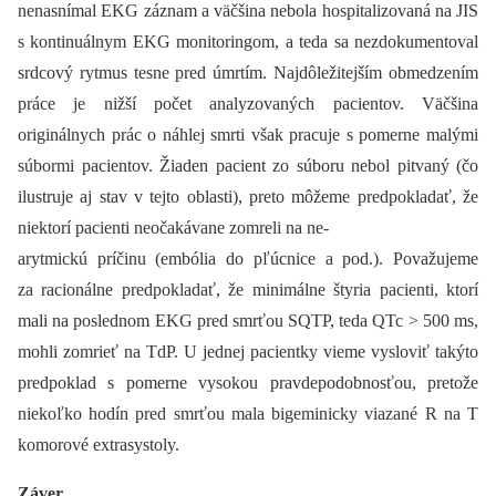
nenasnímal EKG záznam a väčšina nebola hospitalizovaná na JIS
s kontinuálnym EKG monitoringom, a teda sa nezdokumentoval
srdcový rytmus tesne pred úmrtím. Najdôležitejším obmedzením
práce je nižší počet analyzovaných pacientov. Väčšina
originálnych prác o náhlej smrti však pracuje s pomerne malými
súbormi pacientov. Žiaden pacient zo súboru nebol pitvaný (čo
ilustruje aj stav v tejto oblasti), preto môžeme predpokladať, že
niektorí pacienti neočakávane zomreli na ne-
arytmickú príčinu (embólia do pľúcnice a pod.). Považujeme
za racionálne predpokladať, že minimálne štyria pacienti, ktorí
mali na poslednom EKG pred smrťou SQTP, teda QTc > 500 ms,
mohli zomrieť na TdP. U jednej pacientky vieme vysloviť takýto
predpoklad s pomerne vysokou pravdepodobnosťou, pretože
niekoľko hodín pred smrťou mala bigeminicky viazané R na T
komorové extrasystoly.
Záver