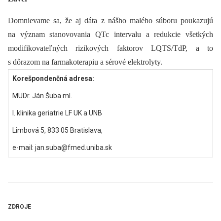
Domnievame sa, že aj dáta z nášho malého súboru poukazujú
na význam stanovovania QTc intervalu a redukcie všetkých
modifikovateľných rizikových faktorov LQTS/TdP, a to
s dôrazom na farmakoterapiu a sérové elektrolyty.
Korešpondenčná adresa:
MUDr. Ján Šuba ml.
I. klinika geriatrie LF UK a UNB
Limbová 5, 833 05 Bratislava,
e-mail: jan.suba@fmed.uniba.sk
ZDROJE