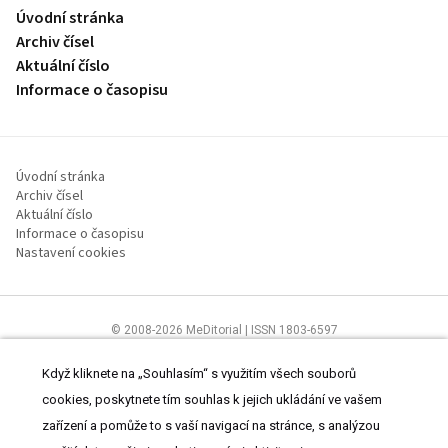
Úvodní stránka
Archiv čísel
Aktuální číslo
Informace o časopisu
Úvodní stránka
Archiv čísel
Aktuální číslo
Informace o časopisu
Nastavení cookies
© 2008-2026 MeDitorial | ISSN 1803-6597
Stránky proLékaře.cz jsou určeny výhradně odborníkům ve
zdravotnictví.
Čtěte prohlášení
a
Zásady zpracování osobních údajů
.
Když kliknete na „Souhlasím“ s využitím všech souborů
cookies, poskytnete tím souhlas k jejich ukládání ve vašem
zařízení a pomůže to s vaší navigací na stránce, s analýzou