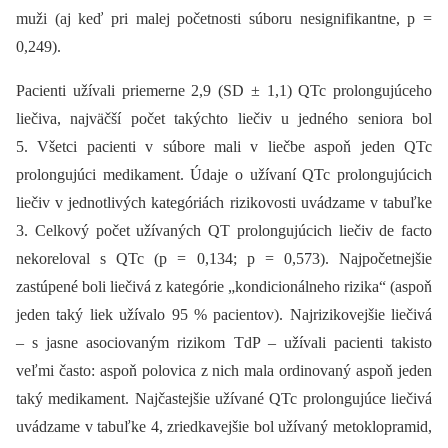
muži (aj keď pri malej početnosti súboru nesignifikantne, p =
0,249).
Pacienti užívali priemerne 2,9 (SD ± 1,1) QTc prolongujúceho
liečiva, najväčší počet takýchto liečiv u jedného seniora bol
5. Všetci pacienti v súbore mali v liečbe aspoň jeden QTc
prolongujúci medikament. Údaje o užívaní QTc prolongujúcich
liečiv v jednotlivých kategóriách rizikovosti uvádzame v tabuľke
3. Celkový počet užívaných QT prolongujúcich liečiv de facto
nekoreloval s QTc (p = 0,134; p = 0,573). Najpočetnejšie
zastúpené boli liečivá z kategórie „kondicionálneho rizika“ (aspoň
jeden taký liek užívalo 95 % pacientov). Najrizikovejšie liečivá
–⁠ s jasne asociovaným rizikom TdP –⁠ užívali pacienti takisto
veľmi často: aspoň polovica z nich mala ordinovaný aspoň jeden
taký medikament. Najčastejšie užívané QTc prolongujúce liečivá
uvádzame v tabuľke 4, zriedkavejšie bol užívaný metoklopramid,