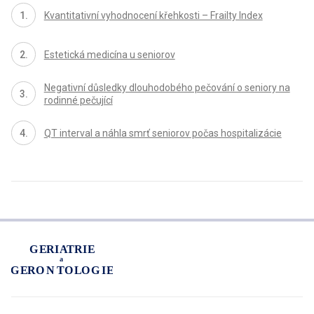
Kvantitativní vyhodnocení křehkosti – Frailty Index
Estetická medicína u seniorov
Negativní důsledky dlouhodobého pečování o seniory na
rodinné pečující
QT interval a náhla smrť seniorov počas hospitalizácie
proLékaře.cz