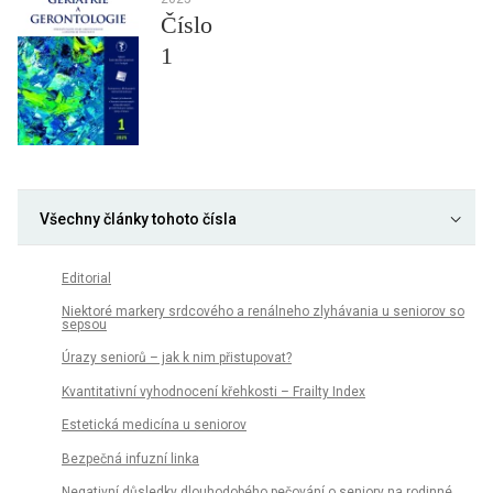
Číslo
1
Všechny články tohoto čísla
Editorial
Niektoré markery srdcového a renálneho zlyhávania u seniorov so
sepsou
Úrazy seniorů – jak k nim přistupovat?
Kvantitativní vyhodnocení křehkosti – Frailty Index
Estetická medicína u seniorov
Bezpečná infuzní linka
Negativní důsledky dlouhodobého pečování o seniory na rodinné