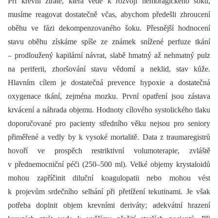
Při krevní ztrátě, která vede k rozvoji hemoragického šoku,
musíme reagovat dostatečně včas, abychom předešli zhroucení
oběhu ve fázi dekompenzovaného šoku. Přesnější hodnocení
stavu oběhu získáme spíše ze známek snížené perfuze tkání
–⁠ prodloužený kapilární návrat, slabě hmatný až nehmatný pulz
na periferii, zhoršování stavu vědomí a neklid, stav kůže.
Hlavním cílem je dostatečná prevence hypoxie a dostatečná
oxygenace tkání, zejména mozku. První opatření jsou zástava
krvácení a náhrada objemu. Hodnoty cílového systolického tlaku
doporučované pro pacienty středního věku nejsou pro seniory
přiměřené a vedly by k vysoké mortalitě. Data z traumaregistrů
hovoří ve prospěch restriktivní volumoterapie, zvláště
v přednemocniční péči (250–500 ml). Velké objemy krystaloidů
mohou zapříčinit diluční koagulopatii nebo mohou vést
k projevům srdečního selhání při přetížení tekutinami. Je však
potřeba doplnit objem krevními deriváty; adekvátní hrazení