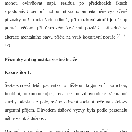
mohou ovlivňovat např. rezidua po předchozích iktech
a podobně. U seniorů mohou mít kraniotraumata méně vyznačené
příznaky než u mladších jedinců; při mozkové atrofii je nástup
poruch vědomí při úrazovém krvácení pozdější, případně se
(2, 10,
alterace mentálního stavu přičte na vrub kognitivní poruše.
12)
Příznaky a diagnostika včetně triáže
Kazuistika 1:
Šestaosmdesátiletá pacientka s těžkou kognitivní poruchou,
imobilní, nekomunikující, byla cestou zdravotnické záchranné
služby odeslána z pobytového zařízení sociální péče na spádový
urgentní příjem. Důvodem tísňové výzvy byla podle personálu
náhle vzniklá dušnost.
Osobní anamnéza: ischemická choroba srdeční –⁠ stav