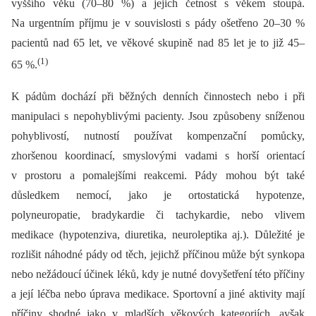
vyššího věku (70–80 %) a jejich četnost s věkem stoupá.
Na urgentním příjmu je v souvislosti s pády ošetřeno 20–30 %
pacientů nad 65 let, ve věkové skupině nad 85 let je to již 45–
(1)
65 %.
K pádům dochází při běžných denních činnostech nebo i při
manipulaci s nepohyblivými pacienty. Jsou způsobeny sníženou
pohyblivostí, nutností používat kompenzační pomůcky,
zhoršenou koordinací, smyslovými vadami s horší orientací
v prostoru a pomalejšími reakcemi. Pády mohou být také
důsledkem nemocí, jako je ortostatická hypotenze,
polyneuropatie, bradykardie či tachykardie, nebo vlivem
medikace (hypotenziva, diuretika, neuroleptika aj.). Důležité je
rozlišit náhodné pády od těch, jejichž příčinou může být synkopa
nebo nežádoucí účinek léků, kdy je nutné dovyšetření této příčiny
a její léčba nebo úprava medikace. Sportovní a jiné aktivity mají
příčiny shodné jako v mladších věkových kategoriích, avšak