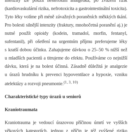
intenzity lze použít nesteroidní analgetika, po zvážení rizik
(kardiovaskulární rizika, nefrotoxicita a gastrointestinální toxicita).
Tyto léky volíme při méně závažných poraněních měkkých tkání.
Pro bolesti silnější intenzity (fraktury, mnohočetná poranění aj.) je
nutné použít opioidy (kodein, tramadol, morfin, fentanyl,
sufentanil), při ošetření na urgentním příjmu preferujeme léky
s kratší dobou účinku. Zahajujeme dávkou o 25–50 % nižší než
u mladších pacientů a titrujeme do efektu. Používáme co nejnižší
dávku, která je na bolest účinná. Zásadně důležitá je analgezie
u úrazů hrudníku k prevenci hypoventilace a hypoxie, vzniku
(1, 3, 10)
atelektázy a rozvoji pneumonie.
Charakteristické typy úrazů u seniorů
Kraniotraumata
Kraniotrauma je vedoucí úrazovou příčinou úmrtí ve vyšších
věkových kategoriích, jednou z příčin je též zvýšené riziko