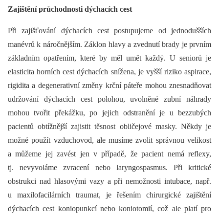
Zajištění průchodnosti dýchacích cest
Při zajišťování dýchacích cest postupujeme od jednodušších
manévrů k náročnějším. Záklon hlavy a zvednutí brady je prvním
základním opatřením, které by měl umět každý. U seniorů je
elasticita horních cest dýchacích snížena, je vyšší riziko aspirace,
rigidita a degenerativní změny krční páteře mohou znesnadňovat
udržování dýchacích cest polohou, uvolněné zubní náhrady
mohou tvořit překážku, po jejich odstranění je u bezzubých
pacientů obtížnější zajistit těsnost obličejové masky. Někdy je
možné použít vzduchovod, ale musíme zvolit správnou velikost
a můžeme jej zavést jen v případě, že pacient nemá reflexy,
tj. nevyvoláme zvracení nebo laryngospasmus. Při kritické
obstrukci nad hlasovými vazy a při nemožnosti intubace, např.
u maxilofacilárních traumat, je řešením chirurgické zajištění
dýchacích cest koniopunkcí nebo koniotomií, což ale platí pro