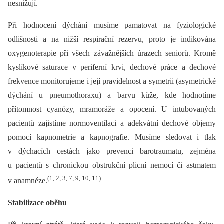
nesnižují.
Při hodnocení dýchání musíme pamatovat na fyziologické
odlišnosti a na nižší respirační rezervu, proto je indikována
oxygenoterapie při všech závažnějších úrazech seniorů. Kromě
kyslíkové saturace v periferní krvi, dechové práce a dechové
frekvence monitorujeme i její pravidelnost a symetrii (asymetrické
dýchání u pneumothoraxu) a barvu kůže, kde hodnotíme
přítomnost cyanózy, mramoráže a opocení. U intubovaných
pacientů zajistíme normoventilaci a adekvátní dechové objemy
pomocí kapnometrie a kapnografie. Musíme sledovat i tlak
v dýchacích cestách jako prevenci barotraumatu, zejména
u pacientů s chronickou obstrukční plicní nemocí či astmatem
(1, 2, 3, 7, 9, 10, 11)
v anamnéze.
Stabilizace oběhu