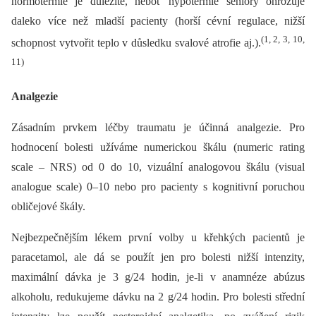
normotermie je důležité, neboť hypotermie seniory ohrožuje
daleko více než mladší pacienty (horší cévní regulace, nižší
(1, 2, 3, 10,
schopnost vytvořit teplo v důsledku svalové atrofie aj.).
11)
Analgezie
Zásadním prvkem léčby traumatu je účinná analgezie. Pro
hodnocení bolesti užíváme numerickou škálu (numeric rating
scale –⁠ NRS) od 0 do 10, vizuální analogovou škálu (visual
analogue scale) 0–10 nebo pro pacienty s kognitivní poruchou
obličejové škály.
Nejbezpečnějším lékem první volby u křehkých pacientů je
paracetamol, ale dá se použít jen pro bolesti nižší intenzity,
maximální dávka je 3 g/24 hodin, je-li v anamnéze abúzus
alkoholu, redukujeme dávku na 2 g/24 hodin. Pro bolesti střední