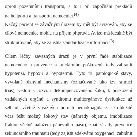
oproti pozemnímu transportu, a to i při započítání překladů
(4)
na heliportu a transportu nemocnicí.
Každý pacient se závažným úrazem by měl být avizován, aby se
cílová nemocnice mohla na příjem připravit. Avízo má ideálně být
(8)
strukturované, aby se zajistila standardizace informací.
Cílem léčby závažných úrazů je v první řadě stabilizace
nemocného a prevence sekundárního poškození, tedy zabránit
hypotenzi, hypoxii a hypotermii. Tyto tři patologické stavy,
vyvolané různými mechanismy (označované jako tzv. smrtící
trias), vedou k rozvoji dekompenzovaného šoku, k poškození
vzdálených orgánů a syndromu multiorgánové dysfunkce až
selhání, včetně závažných poruch hemokoagulace. Je důležité
včas řešit možný šokový stav (náhrady objemu, imobilizace
fraktur včetně naložení pánevního pásu), znát zásady prevence
sekundárního traumatu (tedy zajistit adekvátní oxygenaci, zabránit