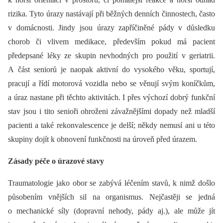
rizika. Tyto úrazy nastávají při běžných denních činnostech, často
v domácnosti. Jindy jsou úrazy zapříčiněné pády v důsledku
chorob či vlivem medikace, především pokud má pacient
předepsané léky ze skupin nevhodných pro použití v geriatrii.
A část seniorů je naopak aktivní do vysokého věku, sportují,
pracují a řídí motorová vozidla nebo se věnují svým koníčkům,
a úraz nastane při těchto aktivitách. I přes výchozí dobrý funkční
stav jsou i tito senioři ohroženi závažnějšími dopady než mladší
pacienti a také rekonvalescence je delší; někdy nemusí ani u této
skupiny dojít k obnovení funkčnosti na úroveň před úrazem.
Zásady péče o úrazové stavy
Traumatologie jako obor se zabývá léčením stavů, k nimž došlo
působením vnějších sil na organismus. Nejčastěji se jedná
o mechanické síly (dopravní nehody, pády aj.), ale může jít