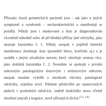
Příznaky úrazů geriatrických pacientů jsou –⁠ tak jako u jiných
symptomů a syndromů –⁠ necharakteristické a manifestují se
později. Někdy jsou i maskované a úraz je diagnostikován
víceméně náhodně nebo až při hledání příčiny jiné odchylky, jako
ukazuje kazuistika č. 1. Někdy naopak v popředí klinické
manifestace dominuje úraz (poranění hlavy, končetin aj.) a je
souběh s jiným závažným stavem, který ohrožuje seniora více,
jako dokládá kazuistika č. 2. Nesmíme se spokojit s prvním
nalezeným patologickým úrazovým i neúrazovým nálezem,
naopak musíme vyšetřit a zhodnotit všechny patologické
odchylky, zejména nové. Pátráme především po opakovaných
pádech v posledních měsících, změně funkčního stavu včetně
(13, 14)
zhoršení smyslů a kognice, nově užívaných lécích.