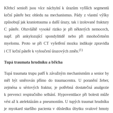
Křehcí senioři jsou více náchylní k úrazům vyšších segmentů
krční páteře bez ohledu na mechanismus. Pády z vlastní výšky
způsobují jak kraniotrauma a další úrazy, tak i izolované fraktury
C páteře. Obzvláště vysoké riziko je při některých nemocech,
např. při ankylozující spondylitidě nebo při mnohočetném
myelomu. Proto se při CT vyšetření mozku indikuje zpravidla
(1)
i CT krční páteře k vyloučení úrazových změn.
Tupá traumata hrudníku a břicha
Tupá traumata trupu patří k závažným mechanismům a senior by
měl být směrován přímo do traumacentra. U poranění žeber,
zejména u sériových fraktur, je potřebná dostatečná analgezie
k prevenci respiračního selhání. Hypoventilace při bolesti může
vést až k atelektázám a pneumoniím. U tupých traumat hrudníku
je myokard staršího pacienta v důsledku úbytku svalové hmoty