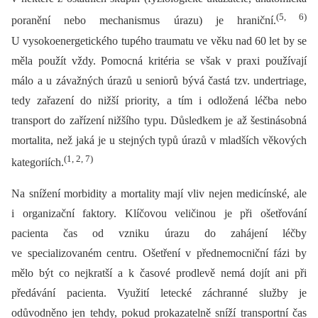
(5, 6)
poranění nebo mechanismus úrazu) je hraniční.
U vysokoenergetického tupého traumatu ve věku nad 60 let by se
měla použít vždy. Pomocná kritéria se však v praxi používají
málo a u závažných úrazů u seniorů bývá častá tzv. undertriage,
tedy zařazení do nižší priority, a tím i odložená léčba nebo
transport do zařízení nižšího typu. Důsledkem je až šestinásobná
mortalita, než jaká je u stejných typů úrazů v mladších věkových
(1, 2, 7)
kategoriích.
Na snížení morbidity a mortality mají vliv nejen medicínské, ale
i organizační faktory. Klíčovou veličinou je při ošetřování
pacienta čas od vzniku úrazu do zahájení léčby
ve specializovaném centru. Ošetření v přednemocniční fázi by
mělo být co nejkratší a k časové prodlevě nemá dojít ani při
předávání pacienta. Využití letecké záchranné služby je
odůvodněno jen tehdy, pokud prokazatelně sníží transportní čas