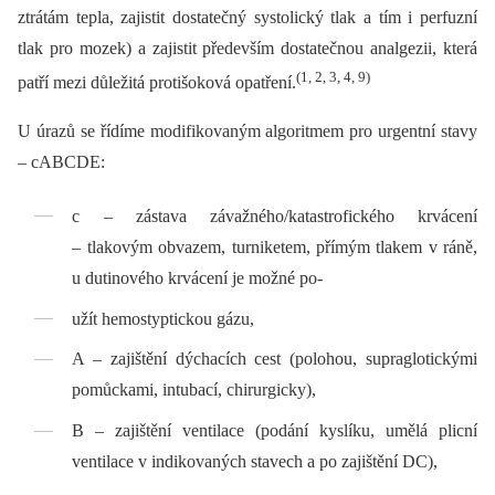
ztrátám tepla, zajistit dostatečný systolický tlak a tím i perfuzní
tlak pro mozek) a zajistit především dostatečnou analgezii, která
(1, 2, 3, 4, 9)
patří mezi důležitá protišoková opatření.
U úrazů se řídíme modifikovaným algoritmem pro urgentní stavy
–⁠ cABCDE:
c –⁠ zástava závažného/katastrofického krvácení
–⁠ tlakovým obvazem, turniketem, přímým tlakem v ráně,
u dutinového krvácení je možné po-
užít hemostyptickou gázu,
A –⁠ zajištění dýchacích cest (polohou, supraglotickými
pomůckami, intubací, chirurgicky),
B –⁠ zajištění ventilace (podání kyslíku, umělá plicní
ventilace v indikovaných stavech a po zajištění DC),