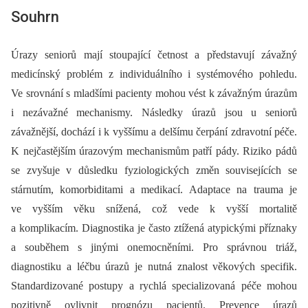
Souhrn
Úrazy seniorů mají stoupající četnost a představují závažný
medicínský problém z individuálního i systémového pohledu.
Ve srovnání s mladšími pacienty mohou vést k závažným úrazům
i nezávažné mechanismy. Následky úrazů jsou u seniorů
závažnější, dochází i k vyššímu a delšímu čerpání zdravotní péče.
K nejčastějším úrazovým mechanismům patří pády. Riziko pádů
se zvyšuje v důsledku fyziologických změn souvisejících se
stárnutím, komorbiditami a medikací. Adaptace na trauma je
ve vyšším věku snížená, což vede k vyšší mortalitě
a komplikacím. Diagnostika je často ztížená atypickými příznaky
a souběhem s jinými onemocněními. Pro správnou triáž,
diagnostiku a léčbu úrazů je nutná znalost věkových specifik.
Standardizované postupy a rychlá specializovaná péče mohou
pozitivně ovlivnit prognózu pacientů. Prevence úrazů