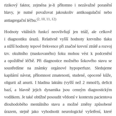
rizikový faktor, zejména je-li přítomno i nezávažné poranění
hlavy, je nutné považovat jakoukoliv antikoagulační nebo
(2, 10, 11, 12)
antiagregační léčbu.
Hodnoty vitálních funkcí neovlivňují jen triáž, ale celkově
i diagnostiku úrazů. Relativně vyšší hodnoty krevního tlaku
a nižší hodnoty tepové frekvence při značné krevní ztrátě a rozvoj
tzv. okultního (maskovaného) šoku mohou vést k podcenění
a opožděné léčbě. Při diagnostice možného šokového stavu se
soustředíme na známky orgánové hypoperfuze. Sledujeme
kapilární návrat, přítomnost zmatenosti, studené, opocené kůže,
oligurii až anurii. I hladina laktátu (vyšší než 2 mmol/l), deficit
bazí, a hlavně jejich dynamika jsou cenným diagnostickým
vodítkem. Je také obtížné posoudit vědomí v kontextu pacientova
dlouhodobého mentálního stavu a možné změny způsobené
úrazem, stejně jako vyhodnotit neurologické vyšetření, které