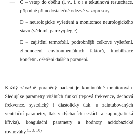
C –⁠ vstup do oběhu (i. v., i. o.) a tekutinová resuscitace,
případně při nedostatečné odezvě vazopresory,
D –⁠ neurologické vyšetření a monitorace neurologického
stavu (vědomí, parézy/plegie),
E –⁠ zajištění termofolií, podrobnější celkové vyšetření,
zhodnocení environmentálních faktorů, imobilizace
končetin, ošetření dalších poranění.
Každý závažně poraněný pacient je kontinuálně monitorován.
Sledují se parametry vitálních funkcí (tepová frekvence, dechová
frekvence, systolický i diastolický tlak, u zaintubovaných
ventilační parametry, tlak v dýchacích cestách a kapnografická
křivka), koagulační parametry a hodnoty acidobazické
(1, 3, 10)
rovnováhy.