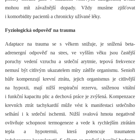
mohou mít závažnější dopady. Vždy musíme zjišťovat
i komorbidity pacientů a chronicky užívané léky.
Fyziologická odpověď na trauma
Adaptace na trauma se s věkem snižuje, je snížená beta-
adrenergní odpověď na stres, ve vyšším věku jsou častější
poruchy vedení vzruchu a srdeční arytmie, tepová frekvence
nemusí být citlivým ukazatelem míry zátěže organismu. Senioři
hůře kompenzují krevní ztrátu, jejich organismus je citlivější
na hypoxii, mají nižší respirační rezervu, sníženou vitální
i funkční kapacitu plic a dechová práce je zvýšená. Kompenzace
krevních ztrát tachykardií může vést k manifestaci srdečního
selhání i k srdeční ischemii. Nižší svalová hmota negativně
ovlivňuje schopnost termogeneze a vede k rychlejším ztrátám
tepla a hypotermii, která potencuje traumatem