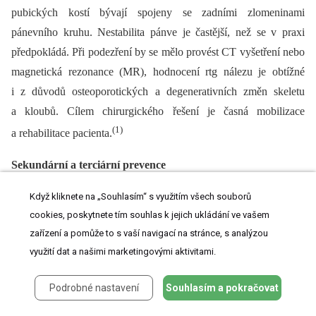
pubických kostí bývají spojeny se zadními zlomeninami
pánevního kruhu. Nestabilita pánve je častější, než se v praxi
předpokládá. Při podezření by se mělo provést CT vyšetření nebo
magnetická rezonance (MR), hodnocení rtg nálezu je obtížné
i z důvodů osteoporotických a degenerativních změn skeletu
a kloubů. Cílem chirurgického řešení je časná mobilizace
(1)
a rehabilitace pacienta.
Sekundární a terciární prevence
I při akutním ošetření úrazu je nutný komplexní pohled
Když kliknete na „Souhlasím“ s využitím všech souborů
a mezioborový přístup: je potřeba se zamyslet, co k úrazu vedlo,
cookies, poskytnete tím souhlas k jejich ukládání ve vašem
zařízení a pomůže to s vaší navigací na stránce, s analýzou
zda byl preventabilní, a pokud ano, jaká mají být opatření.
využití dat a našimi marketingovými aktivitami.
Součástí ošetření je tedy i identifikace rizik běžných aktivit
ve vlastním sociálním prostředí pacienta a intervence v rámci
Podrobné nastavení
Souhlasím a pokračovat
sekundární prevence pádů (ovlivnění rizika ortostatické
hypotenze, kompenzace smyslových vad vhodnými pomůckami,