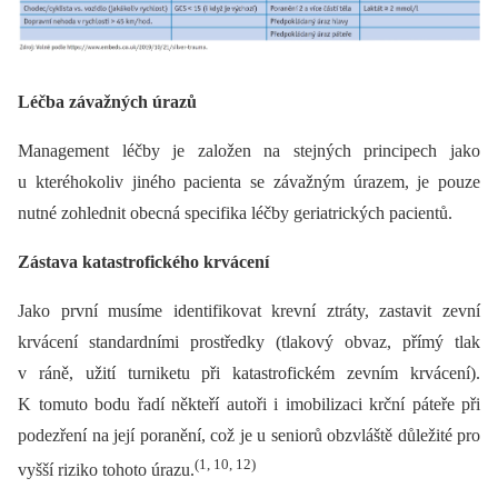
Léčba závažných úrazů
Management léčby je založen na stejných principech jako
u kteréhokoliv jiného pacienta se závažným úrazem, je pouze
nutné zohlednit obecná specifika léčby geriatrických pacientů.
Zástava katastrofického krvácení
Jako první musíme identifikovat krevní ztráty, zastavit zevní
krvácení standardními prostředky (tlakový obvaz, přímý tlak
v ráně, užití turniketu při katastrofickém zevním krvácení).
K tomuto bodu řadí někteří autoři i imobilizaci krční páteře při
podezření na její poranění, což je u seniorů obzvláště důležité pro
(1, 10, 12)
vyšší riziko tohoto úrazu.