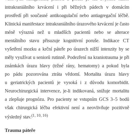
intrakraniálního krvácení i při běžných pádech v domácím
prostředí při současné antikoagulační nebo antiagregační léčbě.
Klinická manifestace intrakraniálního úrazového krvácení je často
méně výrazná než u mladších pacientů nebo se alterace
mentálního stavu přisuzuje kognitivní poruše. Indikace CT
vyšetření mozku a krční páteře po úrazech nižší intenzity by se
měly využívat u seniorů rutinně. Podezření na kraniotrauma je při
známkách úrazu hlavy (tržné rány, hematomy) a pokud byla
po pádu pozorována ztráta vědomí. Mortalita úrazu hlavy
u geriatrických pacientů je vysoká i z důvodu komorbidit.
Neurochirurgická intervence, je-li indikovaná, snižuje mortalitu
a zlepšuje prognózu. Pro pacienty se vstupním GCS 3–5 bodů
však chirurgická léčba efektivní není a neovlivňuje pozitivně
(1, 10, 16)
výsledný stav.
Trauma páteře