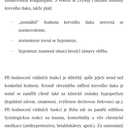
indukovanou koagulopatii. S věkem se zvyšují i bazální hodnoty
krevního tlaku, takže platí:
„normální“ hodnota krevního tlaku nerovná se
normovolemie,
normotenze rovná se hypotenze,
hypotenze znamená situaci hrozící zástavy oběhu.
Při hodnocení vitálních funkcí je důležitý spíše jejich trend než
konkrétní hodnoty. Kromě obvyklého měření krevního tlaku je
nutné se zaměřit cíleně také na klinické známky hypoperfuze
(kapilární návrat, zmatenost, zvýšenou dechovou frekvenci ap.).
Při hodnocení vitálních funkcí je třeba mít na paměti odlišnou
fyziologickou reakci na trauma, komorbidity a vliv chronické
medikace (antihypertenziva, betablokátory apod.). Za samostatný