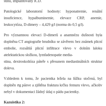
stínu, implantovaný ICD.
Patologické laboratorní hodnoty: hyponatremie, renální
insuficience, hypalbuminemie, elevace CRP, anemie,
leukocytóza, D-dimery –⁠ 4,429 g/l (norma do 0,5 g/l).
Pro významnou elevaci D-dimerů a anamnézu dušnosti byla
doplněna CT angiografie hrudníku se závěrem: bez známek plicní
embolie, rozsáhlá plicní infiltrace vlevo v dolním laloku
atelektatickou složkou, lymfadenopatie media-
stina, dextroskolióza páteře s přesunem mediastinálních struktur
doleva.
Vzhledem k tomu, že pacientka ležela na lůžku stočená, byl
doplněn rtg pánve a zjištěna fraktura krčku femuru vlevo, ačkoliv
nebyl v dokumentaci žádný údaj o pádu pacientky.
Kazuistika 2: