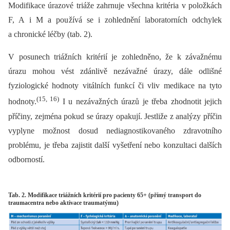
Modifikace úrazové triáže zahrnuje všechna kritéria v položkách
F, A i M a používá se i zohlednění laboratorních odchylek
a chronické léčby (tab. 2).
V posunech triážních kritérií je zohledněno, že k závažnému
úrazu mohou vést zdánlivě nezávažné úrazy, dále odlišné
fyziologické hodnoty vitálních funkcí či vliv medikace na tyto
(15, 16)
hodnoty.
I u nezávažných úrazů je třeba zhodnotit jejich
příčiny, zejména pokud se úrazy opakují. Jestliže z analýzy příčin
vyplyne možnost dosud nediagnostikovaného zdravotního
problému, je třeba zajistit další vyšetření nebo konzultaci dalších
odborností.
Tab. 2. Modifikace triážních kritérií pro pacienty 65+ (přímý transport do
traumacentra nebo aktivace traumatýmu)