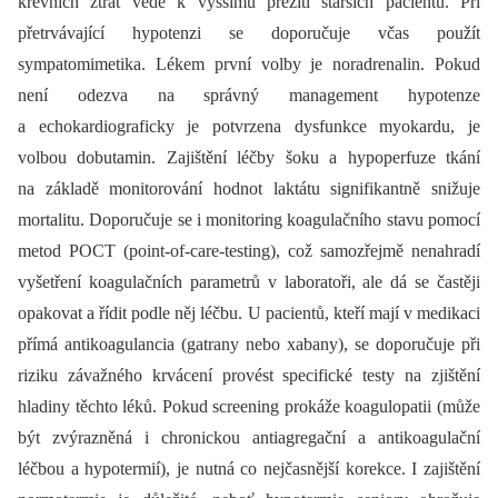
krevních ztrát vede k vyššímu přežití starších pacientů. Při
přetrvávající hypotenzi se doporučuje včas použít
sympatomimetika. Lékem první volby je noradrenalin. Pokud
není odezva na správný management hypotenze
a echokardiograficky je potvrzena dysfunkce myokardu, je
volbou dobutamin. Zajištění léčby šoku a hypoperfuze tkání
na základě monitorování hodnot laktátu signifikantně snižuje
mortalitu. Doporučuje se i monitoring koagulačního stavu pomocí
metod POCT (point-of-care-testing), což samozřejmě nenahradí
vyšetření koagulačních parametrů v laboratoři, ale dá se častěji
opakovat a řídit podle něj léčbu. U pacientů, kteří mají v medikaci
přímá antikoagulancia (gatrany nebo xabany), se doporučuje při
riziku závažného krvácení provést specifické testy na zjištění
hladiny těchto léků. Pokud screening prokáže koagulopatii (může
být zvýrazněná i chronickou antiagregační a antikoagulační
léčbou a hypotermií), je nutná co nejčasnější korekce. I zajištění