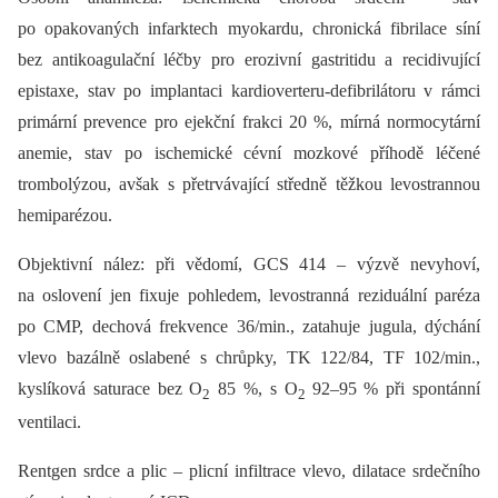
po opakovaných infarktech myokardu, chronická fibrilace síní
bez antikoagulační léčby pro erozivní gastritidu a recidivující
epistaxe, stav po implantaci kardioverteru-defibrilátoru v rámci
primární prevence pro ejekční frakci 20 %, mírná normocytární
anemie, stav po ischemické cévní mozkové příhodě léčené
trombolýzou, avšak s přetrvávající středně těžkou levostrannou
hemiparézou.
Objektivní nález: při vědomí, GCS 414 –⁠ výzvě nevyhoví,
na oslovení jen fixuje pohledem, levostranná reziduální paréza
po CMP, dechová frekvence 36/min., zatahuje jugula, dýchání
vlevo bazálně oslabené s chrůpky, TK 122/84, TF 102/min.,
kyslíková saturace bez O
85 %, s O
92–95 % při spontánní
2
2
ventilaci.
Rentgen srdce a plic –⁠ plicní infiltrace vlevo, dilatace srdečního