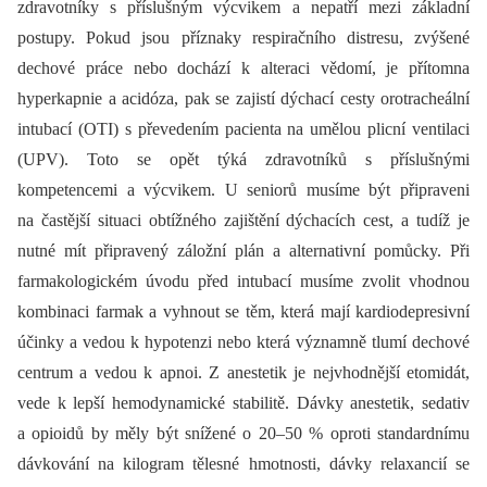
zdravotníky s příslušným výcvikem a nepatří mezi základní
postupy. Pokud jsou příznaky respiračního distresu, zvýšené
dechové práce nebo dochází k alteraci vědomí, je přítomna
hyperkapnie a acidóza, pak se zajistí dýchací cesty orotracheální
intubací (OTI) s převedením pacienta na umělou plicní ventilaci
(UPV). Toto se opět týká zdravotníků s příslušnými
kompetencemi a výcvikem. U seniorů musíme být připraveni
na častější situaci obtížného zajištění dýchacích cest, a tudíž je
nutné mít připravený záložní plán a alternativní pomůcky. Při
farmakologickém úvodu před intubací musíme zvolit vhodnou
kombinaci farmak a vyhnout se těm, která mají kardiodepresivní
účinky a vedou k hypotenzi nebo která významně tlumí dechové
centrum a vedou k apnoi. Z anestetik je nejvhodnější etomidát,
vede k lepší hemodynamické stabilitě. Dávky anestetik, sedativ
a opioidů by měly být snížené o 20–50 % oproti standardnímu
dávkování na kilogram tělesné hmotnosti, dávky relaxancií se