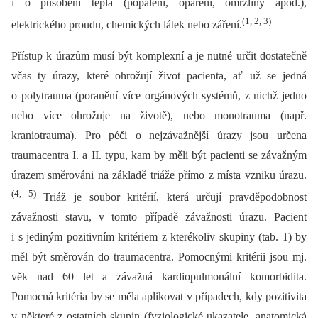
i o působení tepla (popálení, opaření, omrzliny apod.),
(1, 2, 3)
elektrického proudu, chemických látek nebo záření.
Přístup k úrazům musí být komplexní a je nutné určit dostatečně
včas ty úrazy, které ohrožují život pacienta, ať už se jedná
o polytrauma (poranění více orgánových systémů, z nichž jedno
nebo více ohrožuje na životě), nebo monotrauma (např.
kraniotrauma). Pro péči o nejzávažnější úrazy jsou určena
traumacentra I. a II. typu, kam by měli být pacienti se závažným
úrazem směrováni na základě triáže přímo z místa vzniku úrazu.
(4, 5)
Triáž je soubor kritérií, která určují pravděpodobnost
závažnosti stavu, v tomto případě závažnosti úrazu. Pacient
i s jediným pozitivním kritériem z kterékoliv skupiny (tab. 1) by
měl být směrován do traumacentra. Pomocnými kritérii jsou mj.
věk nad 60 let a závažná kardiopulmonální komorbidita.
Pomocná kritéria by se měla aplikovat v případech, kdy pozitivita
v některé z ostatních skupin (fyziologické ukazatele, anatomická