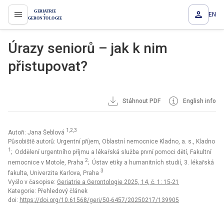
EN
proLékaře.cz
Úrazy seniorů – jak k nim
přistupovat?
Stáhnout PDF
English info
1,2,3
Autoři: Jana Šeblová
Působiště autorů: Urgentní příjem, Oblastní nemocnice Kladno, a. s., Kladno
1
; Oddělení urgentního příjmu a lékařská služba první pomoci dětí, Fakultní
2
nemocnice v Motole, Praha
; Ústav etiky a humanitních studií, 3. lékařská
3
fakulta, Univerzita Karlova, Praha
Vyšlo v časopise:
Geriatrie a Gerontologie 2025, 14, č. 1: 15-21
Kategorie: Přehledový článek
doi:
https://doi.org/10.61568/geri/50-6457/20250217/139905