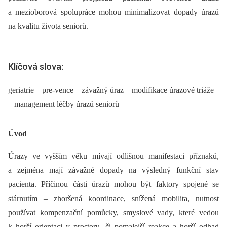
a mezioborová spolupráce mohou minimalizovat dopady úrazů
na kvalitu života seniorů.
Klíčová slova:
geriatrie – pre-vence – závažný úraz – modifikace úrazové triáže
– management léčby úrazů seniorů
Úvod
Úrazy ve vyšším věku mívají odlišnou manifestaci příznaků,
a zejména mají závažné dopady na výsledný funkční stav
pacienta. Příčinou části úrazů mohou být faktory spojené se
stárnutím –⁠ zhoršená koordinace, snížená mobilita, nutnost
používat kompenzační pomůcky, smyslové vady, které vedou
k horší orientaci v prostoru, či pomalejší reakce a horší odhad