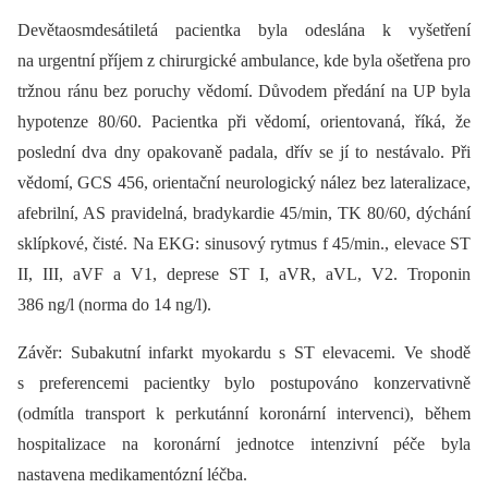
Devětaosmdesátiletá pacientka byla odeslána k vyšetření
na urgentní příjem z chirurgické ambulance, kde byla ošetřena pro
tržnou ránu bez poruchy vědomí. Důvodem předání na UP byla
hypotenze 80/60. Pacientka při vědomí, orientovaná, říká, že
poslední dva dny opakovaně padala, dřív se jí to nestávalo. Při
vědomí, GCS 456, orientační neurologický nález bez lateralizace,
afebrilní, AS pravidelná, bradykardie 45/min, TK 80/60, dýchání
sklípkové, čisté. Na EKG: sinusový rytmus f 45/min., elevace ST
II, III, aVF a V1, deprese ST I, aVR, aVL, V2. Troponin
386 ng/l (norma do 14 ng/l).
Závěr: Subakutní infarkt myokardu s ST elevacemi. Ve shodě
s preferencemi pacientky bylo postupováno konzervativně
(odmítla transport k perkutánní koronární intervenci), během
hospitalizace na koronární jednotce intenzivní péče byla
nastavena medikamentózní léčba.