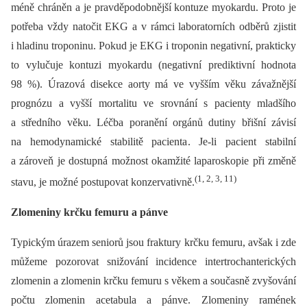
méně chráněn a je pravděpodobnější kontuze myokardu. Proto je
potřeba vždy natočit EKG a v rámci laboratorních odběrů zjistit
i hladinu troponinu. Pokud je EKG i troponin negativní, prakticky
to vylučuje kontuzi myokardu (negativní prediktivní hodnota
98 %). Úrazová disekce aorty má ve vyšším věku závažnější
prognózu a vyšší mortalitu ve srovnání s pacienty mladšího
a středního věku. Léčba poranění orgánů dutiny břišní závisí
na hemodynamické stabilitě pacienta. Je-li pacient stabilní
a zároveň je dostupná možnost okamžité laparoskopie při změně
(1, 2, 3, 11)
stavu, je možné postupovat konzervativně.
Zlomeniny krčku femuru a pánve
Typickým úrazem seniorů jsou fraktury krčku femuru, avšak i zde
můžeme pozorovat snižování incidence intertrochanterických
zlomenin a zlomenin krčku femuru s věkem a současně zvyšování
počtu zlomenin acetabula a pánve. Zlomeniny ramének